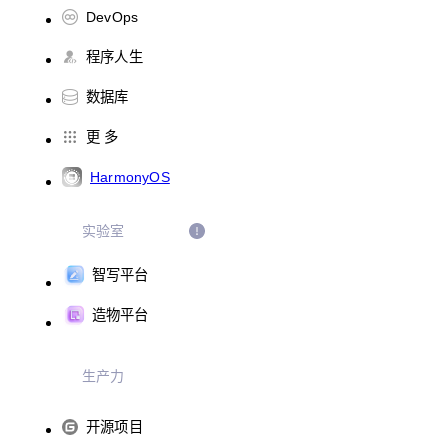
DevOps
程序人生
数据库
更 多
HarmonyOS
实验室
智写平台
造物平台
生产力
开源项目