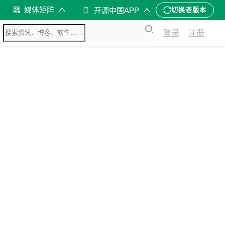
媒体矩阵
开源中国APP
切换老版本
登录
注册