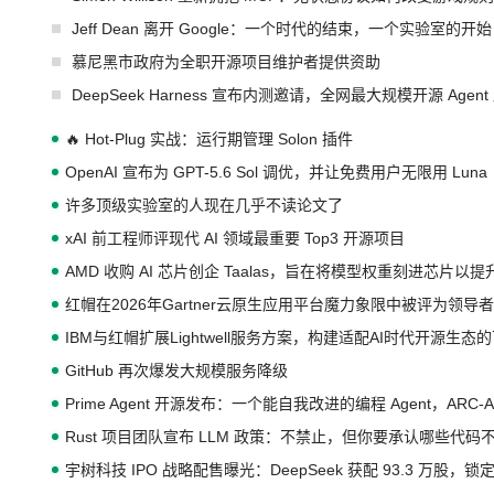
Jeff Dean 离开 Google：一个时代的结束，一个实验室的开始
慕尼黑市政府为全职开源项目维护者提供资助
DeepSeek Harness 宣布内测邀请，全网最大规模开源 Age
🔥 Hot-Plug 实战：运行期管理 Solon 插件
OpenAI 宣布为 GPT-5.6 Sol 调优，并让免费用户无限用 Luna
许多顶级实验室的人现在几乎不读论文了
xAI 前工程师评现代 AI 领域最重要 Top3 开源项目
AMD 收购 AI 芯片创企 Taalas，旨在将模型权重刻进芯片以
红帽在2026年Gartner云原生应用平台魔力象限中被评为领导者
IBM与红帽扩展Lightwell服务方案，构建适配AI时代开源生
GitHub 再次爆发大规模服务降级
Prime Agent 开源发布：一个能自我改进的编程 Agent，ARC-
Rust 项目团队宣布 LLM 政策：不禁止，但你要承认哪些代码
宇树科技 IPO 战略配售曝光：DeepSeek 获配 93.3 万股，锁定