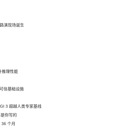
nt 路演现场诞生
提升推理性能
态的可信基础设施
AGI 3 超越人类专家基线
不是你写的
 36 个月