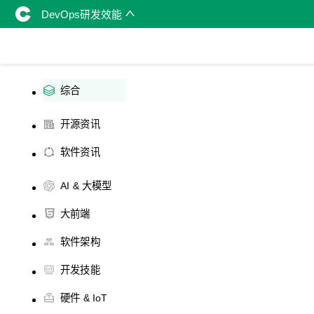
DevOps研发效能
综合
开源资讯
软件资讯
AI & 大模型
大前端
软件架构
开发技能
硬件 & IoT