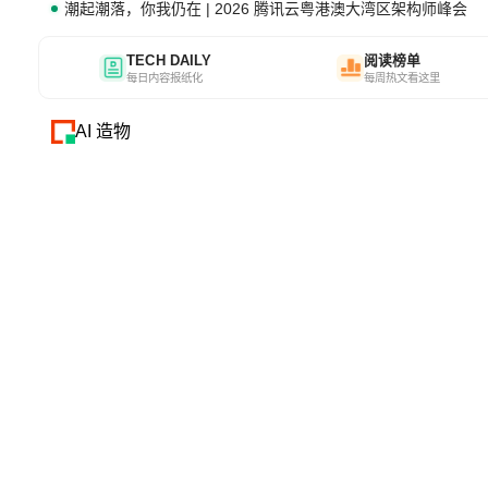
潮起潮落，你我仍在 | 2026 腾讯云粤港澳大湾区架构师峰会
TECH DAILY
阅读榜单
每日内容报纸化
每周热文看这里
AI 造物