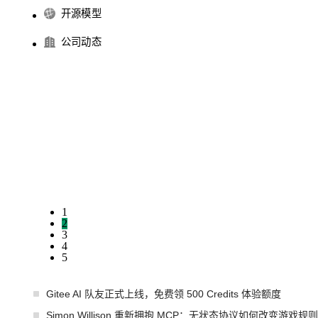
开源模型
公司动态
1
2
3
4
5
Gitee AI 队友正式上线，免费领 500 Credits 体验额度
Simon Willison 重新拥抱 MCP：无状态协议如何改变游戏规则