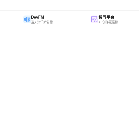
DevFM
智写平台
当天资讯听着看
AI 创作更轻松