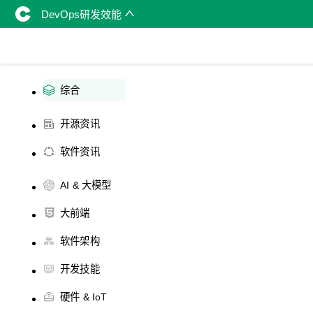
DevOps研发效能
综合
开源资讯
软件资讯
AI & 大模型
大前端
软件架构
开发技能
硬件 & IoT