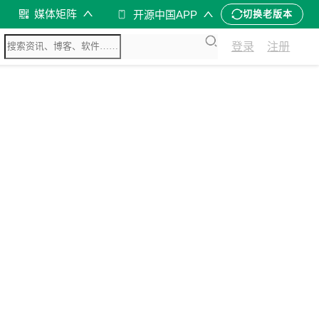
媒体矩阵
开源中国APP
切换老版本
登录
注册