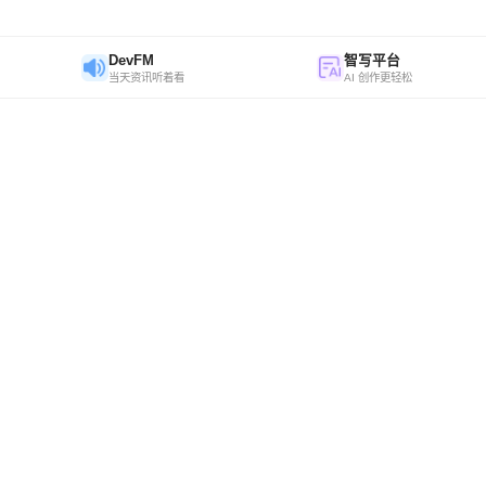
DevFM
智写平台
当天资讯听着看
AI 创作更轻松