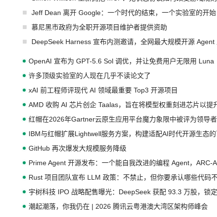
Jeff Dean 离开 Google：一个时代的结束，一个实验室的开始
慕尼黑市政府为全职开源项目维护者提供资助
DeepSeek Harness 宣布内测邀请，全网最大规模开源 Age
OpenAI 宣布为 GPT-5.6 Sol 调优，并让免费用户无限用 Luna
许多顶级实验室的人现在几乎不读论文了
xAI 前工程师评现代 AI 领域最重要 Top3 开源项目
AMD 收购 AI 芯片创企 Taalas，旨在将模型权重刻进芯片以
红帽在2026年Gartner云原生应用平台魔力象限中被评为领导者
IBM与红帽扩展Lightwell服务方案，构建适配AI时代开源生
GitHub 再次爆发大规模服务降级
Prime Agent 开源发布：一个能自我改进的编程 Agent，ARC-
Rust 项目团队宣布 LLM 政策：不禁止，但你要承认哪些代码
宇树科技 IPO 战略配售曝光：DeepSeek 获配 93.3 万股，锁定
潮起潮落，你我仍在 | 2026 腾讯云粤港澳大湾区架构师峰会