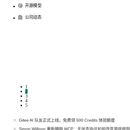
开源模型
公司动态
1
2
3
4
5
Gitee AI 队友正式上线，免费领 500 Credits 体验额度
Simon Willison 重新拥抱 MCP：无状态协议如何改变游戏规则