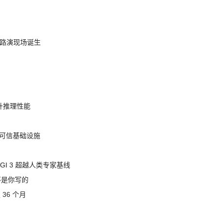
nt 路演现场诞生
提升推理性能
态的可信基础设施
AGI 3 超越人类专家基线
不是你写的
 36 个月