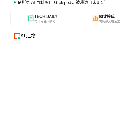
马斯克 AI 百科项目 Grokipedia 被曝数月未更新
TECH DAILY
阅读榜单
每日内容报纸化
每周热文看这里
AI 造物