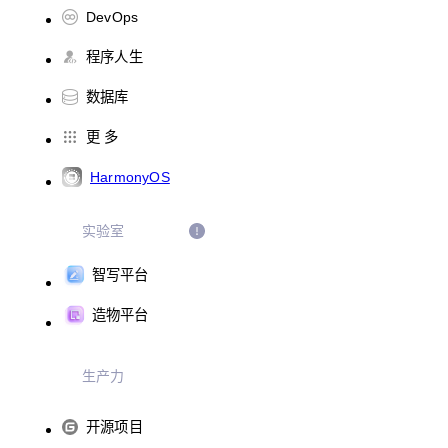
DevOps
程序人生
数据库
更 多
HarmonyOS
实验室
智写平台
造物平台
生产力
开源项目