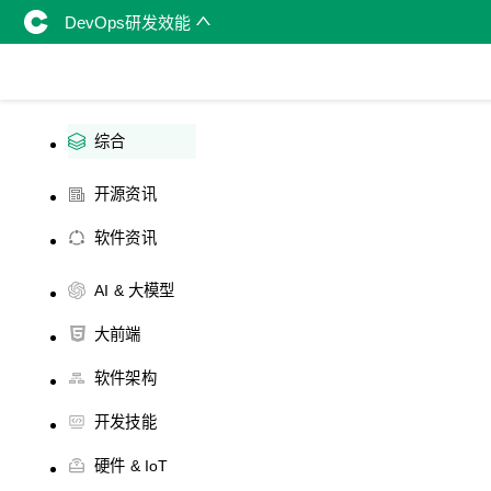
DevOps研发效能
综合
开源资讯
软件资讯
AI & 大模型
大前端
软件架构
开发技能
硬件 & IoT