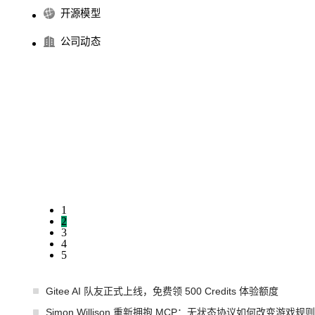
开源模型
公司动态
1
2
3
4
5
Gitee AI 队友正式上线，免费领 500 Credits 体验额度
Simon Willison 重新拥抱 MCP：无状态协议如何改变游戏规则