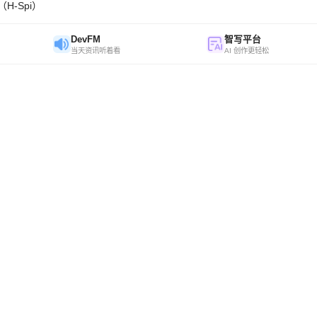
H-Spi）
DevFM
智写平台
当天资讯听着看
AI 创作更轻松