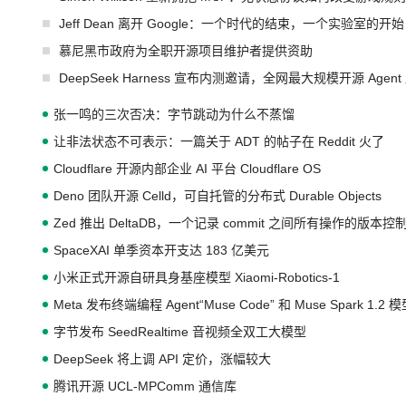
Jeff Dean 离开 Google：一个时代的结束，一个实验室的开始
慕尼黑市政府为全职开源项目维护者提供资助
DeepSeek Harness 宣布内测邀请，全网最大规模开源 Age
张一鸣的三次否决：字节跳动为什么不蒸馏
让非法状态不可表示：一篇关于 ADT 的帖子在 Reddit 火了
Cloudflare 开源内部企业 AI 平台 Cloudflare OS
Deno 团队开源 Celld，可自托管的分布式 Durable Objects
Zed 推出 DeltaDB，一个记录 commit 之间所有操作的版本控
SpaceXAI 单季资本开支达 183 亿美元
小米正式开源自研具身基座模型 Xiaomi-Robotics-1
Meta 发布终端编程 Agent“Muse Code” 和 Muse Spark 1.2 
字节发布 SeedRealtime 音视频全双工大模型
DeepSeek 将上调 API 定价，涨幅较大
腾讯开源 UCL-MPComm 通信库