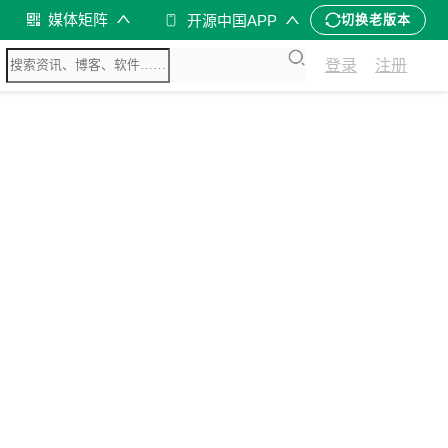
媒体矩阵
开源中国APP
切换老版本
登录
注册