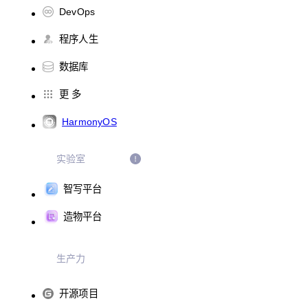
DevOps
程序人生
数据库
更 多
HarmonyOS
实验室
智写平台
造物平台
生产力
开源项目