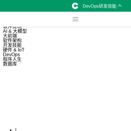
DevOps研发效能
综合
开源资讯
软件资讯
AI & 大模型
大前端
软件架构
开发技能
硬件 & IoT
DevOps
程序人生
数据库
1