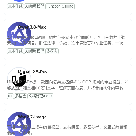
高并发、轻量化任务，适合日常对话、内容创作、基础 RAG、批量
文本生成
AI 编程模型
Function Calling
文案处理等普惠刚需场景。
Qwen3.8-Max
2.4万亿参数MoE旗舰，编程与办公能力全面跃升，可自主编程十数
天交付完整项目。胜任法律、金融、设计等数百种专业任务，一次对
话端到端交付生产级成果。原生视觉理解贯穿规划、执行与验证全流
文本生成
AI 编程模型
多模态
程，支持超长文档与长视频的深度语义解析。长程任务中自主规划与
闭环迭代，持续进化。
MinerU2.5-Pro
MinerU2.5-Pro是一款面向复杂文档解析与 OCR 场景的专业模型，能
够从图片和文档中识别文字、理解页面布局，并将非结构化内容转换
为便于存储、检索和二次处理的结构化结果。
8K
多语言
文档处理/OCR
Wan2.7-Image
万相 2.7 图像生成与编辑模型，支持组图、多图参考、交互式编辑和
最高 2K 输出。