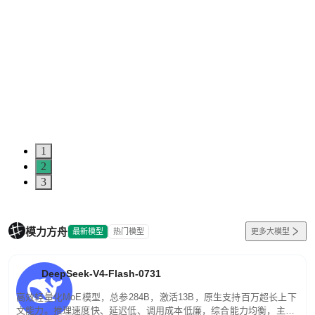
1
2
3
模力方舟
最新模型
热门模型
更多大模型
DeepSeek-V4-Flash-0731
高效轻量化MoE模型，总参284B，激活13B，原生支持百万超长上下
文能力。推理速度快、延迟低、调用成本低廉，综合能力均衡，主打