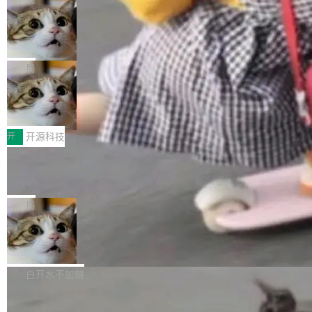
现实 过去两年，CIO们的焦虑清单上多了两项：
设置，如果用布尔值 + 可空字段来表示——bool
个"AI 知识库 + 聊天机器人"——每个大厂都在
一是如何让大模型和智能体应用安全地从PoC走
ean 表示是否可切换，nullable 的默认模式、浅
Deno 团队开源 Celld，可自托管的分
做，没什么新鲜的。 但 Kenton Varda 在 Twitte
向生产，二是如何让测试团队跟得上AI应用...
布式 Durable Objects
色方案、深色方案——会产生大量无意义的组
r 上把事情说清楚了： 今天我们发布了 Cloudfla
Ryan Dahl 领导的 Deno 团队推出了最新开源项
合。方案缺了、配置冲突了、全 null 了。要知道
re OS，一个带连接器的聊天机器人，跟其他所
目 Celld，一个能在自己机器上运行 Cloudflare
局
哪些组合有效，作者说，你得靠"文档、校验、或
有科技公司做的一样。只不过，实际上它不一
Workers 和 Durable Objects 的守护进程。 设
者部落知识"。 换个写法。Rust 的 enum，两个
样。这是 Sandstorm.io 的重制版，我十年前的
鲁大师7月新机性能/流畅/AI榜：vivo夺
计思路很直接：每个对象是一个独立的 SQLite
变体：Switchable...
性能、流畅双第一，三星Galaxy Z系列
那个创业公司。不同的是，这次它构建在 Cloudf
数据库，按名称寻址，复制到你自己的 S3 兼容
2026年7月的手机市场，由于存储等硬件成本暴
新折叠缺席
lare Workers 上——我花了九年时间搭建的平台
存储库里。节点之间只通过这个存储库协调——
增，手机厂商的日子也不好过啊，新机速度明显
开
开源科技
——并且深度集成了 AI。这基本上是我十年秘密
没有控制平面，没有共识协议。每个对象自带一
放缓，因此硝烟味淡了许多。新机参数规格除开
计划的顶峰。 十年前，Ken...
个小型数据库，应用天然按分片构建，单个数据
Zed 推出 DeltaDB，一个记录 commit
高价的三星折叠（三星Galaxy Z Fold8 Ultra / Z
之间所有操作的版本控制系统
库的竞争和爆炸半径问题在设计层面就被消除
Fold8 / Z Flip8）外，其余要么是中低端机器，
Zed 编辑器团队发布了新项目——DeltaDB，一
了。 闲置的 cell 会休眠到几乎不占资源。当 cel
例如iQOO Z11i、REDMI Note 17、REDMI No
个在 git commit 之间记录每一次编辑操作的版
局
l 迁移或唤醒时，新宿主从 S3 恢复 SQLite 数据
te 17 Pro、OPPO K15，要么是vivo X300 E这
本控制系统。目前处于 Early Access 阶段。 De
库继续执行。存储库是持久化的唯一真相...
样的次旗舰。 Galaxy Z Fold8 Ultra / Z Fold8 /
SpaceXAI 单季资本开支达 183 亿美元
ltaDB 的核心思路直接写在 landing page 最显
Z Flip8三款折叠屏新机均在7月22日发布，且全
眼的位置：「Software is made between com
根据风险投资人Tomer Tunguz 博客（VC 分
部搭载骁龙8 Elite Gen5 for Galaxy，它们本该
mits」——软件是在 commit 之间写出来的。git
析）披露的最新分析与第二季度业绩报告，Spac
白开水不加糖
是7月性...
只记录了你提交的最终状态，但真正的工作过程
eXAI在上个季度的总资本支出飙升至183.7亿美
——打字、删改、试错、agent 对话——都在 co
Meta 发布终端编程 Agent“Muse Cod
元。其中，绝大部分资金被直接用于 AI 领域，