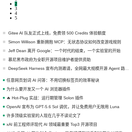
2
3
4
5
Gitee AI 队友正式上线，免费领 500 Credits 体验额度
Simon Willison 重新拥抱 MCP：无状态协议如何改变游戏规则
Jeff Dean 离开 Google：一个时代的结束，一个实验室的开始
慕尼黑市政府为全职开源项目维护者提供资助
DeepSeek Harness 宣布内测邀请，全网最大规模开源 Agent 路演现场诞生
任意网页划词 AI 问答：不用切换标签页的效率秘诀
为什么要开发又一个 AI 浏览器插件
🔥 Hot-Plug 实战：运行期管理 Solon 插件
OpenAI 宣布为 GPT-5.6 Sol 调优，并让免费用户无限用 Luna
许多顶级实验室的人现在几乎不读论文了
xAI 前工程师评现代 AI 领域最重要 Top3 开源项目