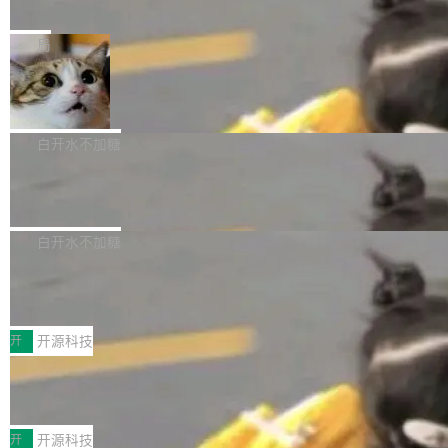
e” 和 Muse Spark 1.2 模型
mmit 之间的空隙里丢失了。 DeltaDB 要做的就
金额高达158.3亿美元，这一单项投入已经逼近
Meta 今天发布了两款 AI 产品：Muse Code，
是把这段空隙补上。 回退到任何一次编辑：Delt
微软同期总资本开支的四成。 与亚马逊、Alpha
一个在终端里运行的编程 agent；Muse Spark
局
aDB 捕获 commit 之间的每一次操作，...
bet、微软以及 Meta 等传统科技巨头相比，Spa
1.2，驱动这个 agent 的新模型。一句话概括：
ceXAI的资金消耗速度尤为引人瞩目。然而，支
美团开源 LoHoSearch，用知识图谱校
你可以用 curl -fsSL https://dev.meta.ai/install.
准 AI 能力认知
撑庞大支出的资金来源却呈现出截然不同的面
sh | bash 安装一个能在大项目里自动规划、写
机器出题的前提，是让机器拥有全局视野。整个
貌。数据显示，微软和 Meta 主要依托充沛的经
代码、验证结果的 AI 终端工具。 据介绍，Muse
构建流程可以分为四个环节：建图 → 控制难度
白开水不加糖
营现金流来覆盖资本开支，其资本支出覆盖率分
Code 是 Meta 的编程 agent 产品。它和市场上
→ 质量把关 → 数据概览。
别达到155% 和106%;而SpaceXAI的经营现金
腾讯开源 UCL-MPComm 通信库
已有的终端编程 agent 在设计理念上有几个明显
流仅能覆盖资本开支的12...
的差异点。 异步后台 agent：Muse Code 有一
腾讯网平团队宣布开源了 UCL-MPComm 通信
个主 agent 循环，外加一组后台 agent。这些后
库，并将作为transport接入Mooncake TENT。
白开水不加糖
台 agent...
该通信库针对AI Memory池化场景的数据传输需
CoStrict入选工信部2025人工智能应用
求进行了深度优化，能够实现数据中心内大规模
典型案例
计算节点间多种内存类型的高性能通信。 UCL-
近日，工信部科技司公示《2025人工智能应用典
MPComm将作为一种传输引擎接入Mooncake T
型案例入选名单》，深信服“面向企业研发场景的
开
开源科技
ENT，实现零拷贝传输性能提升30%、非零拷贝
开源 AI 编程平台 CoStrict 应用”凭借卓越的技术
传输性能最高提升5倍。UCL-MPComm底层基
深信服AI算力网关入选工信部人工智能
创新与落地成效成功入选。 全链路私有化部署，
应用典型案例！
于自研UCL-Engine通信引擎，后续腾讯网平将
助力企业AI研发安全落地 当前，越来越多企业已
前不久，工业和信息化部正式发布《2025年人工
持续开源更多基于UCL-Engine的高性能通信组
经开始引入 AI Coding 工具，通过调用公有云模
智能应用典型案例名单》，集中展示人工智能在
开
开源科技