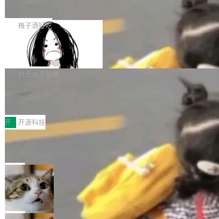
展开启新的篇章。
滞，过去三个月内没有任何条目完成更新，用户
如果你在 Spring Boot 里做过国际化，流程大概
提交的编辑请求也长期处于待处理状态。 Groki
是这样的：配 MessageSource 的 Bean、写 R
梅子酒好吃
pedia 于去年底上线，定位为由人工智能生成内
eloadableResourceBundleMessageSource、
容的百科平台，被马斯克视为传统众包百科网站
Apache Doris 4.1 全面增强 Iceberg：
声明 LocaleResolver、注册 LocaleChangeInt
支持 UPDATE、MERGE INTO 与 Iceb
维基百科的替代方案。Lawfare 调查发现，无论
erceptor…五六步之后才能看到第一行翻译文
Apache Doris 4.1 要补齐的，正是缺失的那一
erg V3
热门页面还是低关注度页面，均未出现近期更
本。 Solon 换了个方式。整个 i18n 模块围绕三
半。在已有查询能力的基础上，Doris 进一步支
白开水不加糖
新，相关问题并非局限于特定领域，而是在不同
个解析器、一个注解、一个工具类展开——没有
持了 UPDATE、DELETE、MERGE INTO 等数
主题和访问量页面中普遍存在。 调查人员最初认
XML、没有拦截器注册、没有样板配置。 资源
Testin XAgent：CIO智能测试落地指南
据修改操作、完整的表结构管理与分区演进，以
为，Grokipedia可能只是限...
文件的约定 把文件放到 resources/i18n/ 下： r
及 rewrite_data_files、expire_snapshots 等日
7月30日，TiD2026质量竞争力大会在北京中关
esources/i18n/messages.properties ...
常维护操作，并完整支持 Iceberg V3 格式。
村国家自主创新示范区会议中心开幕。本届大会
开
开源科技
由中关村智联软件服务业质量创新联盟主办，以
让非法状态不可表示：一篇关于 ADT
“智构可信·质创未来——AI原生时代的质量新范
的帖子在 Reddit 火了
式”为主题，直面AI从实验室走向规模化产业落地
有一种东西，一旦用过就回不去了。Alex Fedos
的核心质量命题。会上，《2026智能研发生产力
eev 管它叫"软件设计的基石"。 他说的东西不新
局
工具选型手册》发布，Testin云测的Testin XAge
鲜——代数数据类型（ADT），尤其是和类型
Cloudflare 开源内部企业 AI 平台 Clou
nt智能测试系统入选AI测试领域代表产品。对CI
（sum type）。但他说清楚了一件事：这不是类
dflare OS
O而言，这提示了一个转变：AI测试正在从效率
型系统的学术体操，是日常编码的思维方式。 文
Cloudflare 发布了一个开源项目 Cloudflare O
工具升级为企业的质量基础设施。 CIO面对的新
章从一个简单的例子切入。一个网站的深色主题
S。如果你只看官方博客，你会觉得这是又一
局