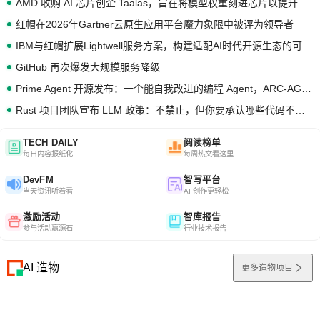
AMD 收购 AI 芯片创企 Taalas，旨在将模型权重刻进芯片以提升推理性能
红帽在2026年Gartner云原生应用平台魔力象限中被评为领导者
IBM与红帽扩展Lightwell服务方案，构建适配AI时代开源生态的可信基础设施
GitHub 再次爆发大规模服务降级
Prime Agent 开源发布：一个能自我改进的编程 Agent，ARC-AGI 3 超越人类专家基线
Rust 项目团队宣布 LLM 政策：不禁止，但你要承认哪些代码不是你写的
TECH DAILY
阅读榜单
每日内容报纸化
每周热文看这里
DevFM
智写平台
当天资讯听着看
AI 创作更轻松
激励活动
智库报告
参与活动赢源石
行业技术报告
AI 造物
更多造物项目