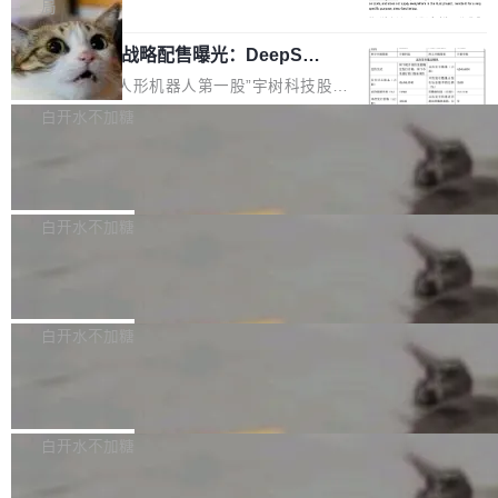
5% RHAE Best@1，超过了 ARC 报告的人类专
覆盖 rust-lang/rust 单一仓库的代码贡献。这不
局
家基线 95.4%。 不是又一个 coding agent 包装
是项目级别的官方立场，目前由五个团队采纳，
宇树科技 IPO 战略配售曝光：DeepSe
器 Prime Agent 的架构和市面上大多数 coding
但它可能是主流开源项目中关于 AI 辅助贡献最
ek 获配 93.3 万股，锁定 36 个月
agent 有本质区别。大多数 agent harness 的设
细致的一份规则。 政策的核心只有一句话：LLM
8月6日晚间，“人形机器人第一股”宇树科技股份
计是基于早期模型的能力—...
可以用来分析、提炼、审阅、建议，但不能用来
有限公司披露IPO发行价格及战略配售结果，杭
白开水不加糖
创作。 具体来说，LLM 生成的代码可以提交，
州深度求索人工智能基础技术研究有限公司（De
但必须满足五个条件：预先安排、非关键、高质
Docker 29.7.2 发布
epSeek）获配93.3399万股，按150.8元/股发行
量、充分测试、充分审查，并且必须披露。LLM
价格计算，认购金额约1.41亿元，股份锁定期为
Docker 29.7.2 现已发布，具体更新内容如下：
不得生成涉及安全性的关键变更，除非作者本身
36个月。 公告显示，本次宇树科技战略配售对
Bug fixes and enhancements 修复多次传递同
白开水不加糖
就是领域专家。即使如此，政策也"强烈不建
象主要包括长期投资机构、与公司业务具有战略
一环境变量时，docker service create和docker
议"这么做。 对于不披露的情况，审核者可以直
合作关系或长期合作愿景的大型企业、科创板保
Apache Fluss 毕业成为顶级项目
service update会发生 panic 的问题。docker/cl
接关闭 PR，无需解释。 政策作者 Jynn Ne...
荐人跟投子公司，以及公司高级管理人员和核心
i#7145 修复了 Docker Engine 29.7.0 中引入的
今年 7 月，Apache Fluss 的毕业提案在 Apach
员工参与设立的专项资产管理计划。其中，Dee
一个回归问题，该问题导致拉取镜像时会拒绝包
e 孵化器项目管理委员会（IPMC）投票中获得
白开水不加糖
pSeek作为与宇树科技具备战略合作关系的企
含绝对 hardlink 目标的镜像（此类镜像由某些镜
全票通过，随后获 Apache 软件基金会董事会批
业，获配股份数量占本次发行数量的2.31%。 除
像构建工具生成）。moby/moby#53305 修复了
马斯克 AI 百科项目 Grokipedia 被曝数
准。今天，Apache 软件基金会正式宣布 Apach
DeepSeek外，腾讯旗下上海启善投资有限公司
月未更新
Docker Engine 29.7.0 中引入的一个回归问
e Fluss 孵化毕业，成为 Apache 顶级项目（TL
埃隆·马斯克推出的AI百科项目 Grokipedia 被曝
获配9...
题，该问题可能导致在旧版 Linux 内核...
P）！这一里程碑不仅标志着 Fluss 迈入新的发
长期停止内容更新，未能实现其作为“AI版维基百
白开水不加糖
展阶段，也将进一步推动流式存储、实时湖仓与
科”替代品的目标。 据 Lawfare 最新调查，自今
AI 数据基础加速融合，为实时数据基础设施的发
Solon I18n：三种解析器，零样板代码
年4月以来，Grokipedia 页面更新功能基本停