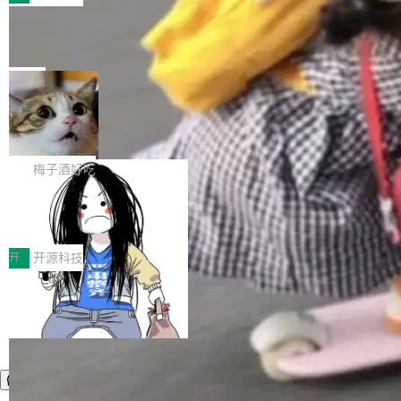
件。 腾讯网平团队在UCL-MPComm中实现了一
型或企业内部部署模型提升研发效率。但随着 AI
各领域的应用成果，覆盖技术底座、行业赋能、
个独立于业务线程的全局通信引擎（Engine），
Coding 从个人辅助工具逐步走向团队级、组织
Jeff Dean 离开 Google：一个时代的结
产品应用、支撑保障、专题等五大方向。深信服
并实...
束，一个实验室的开始
级应用，企业在规模化落地过程中，对安全性、
AI算力网关（AI创新平台）成功入选！ 随着各行
Google 员工编号 20。MapReduce 作者之一。
可控性和代码质量提出了更高要求。 首先是数据
各业的Agent走向规模化建设，算力构成形态逐
Bigtable 作者之一。TensorFlow 的作者之一。
局
安全与合规要求。对于大多数普通研发场景，公
渐丰富，用户关注的重点也在发生变化：不只是
Gemini 的架构师。Google 首席科学家。 Jeff D
有云模型能够满足快速试用和效率提升的需求。
让AI用起来，还要进一步看清混合算力时代下，
🔥 SolonCode v2026.8.4 发布：界面
ean 在 Google 工作了 27 年后，宣布离职。 他
但对于金融、能源、医疗等对数据安全要求较...
字体可调、22 种语言、记忆搜索增强
Token花在哪里、算力是否被充分利用，以及持
不是一个人走。一同离开的还有 Sanjay Ghema
打开终端就能上岗的全中文编码智能体，这一轮
续增长的AI成本该如何优化。 深信服AI算力网关
wat（Google 员工编号 23，Jeff Dean 二十多
把「看得清、用母语、记得住」三件事一次补
梅子酒好吃
正是围绕这些实际问题，从Token治理和成本治
年的编程搭档，MapReduce 和 Bigtable 的共同
齐。 SolonCode 是什么 SolonCode 是杭州无
理两个方面，让用户的每一份算力都看得清、管
作者）、Quoc Le（Google 大脑核心成员，Se
让“代码语义理解”深度释放AI Coding
耳科技研发的企业级终端编码智能体——一位全
得住、用得稳、省得下、更安全！ 一、从现在开
价值潜能：华为云码道（CodeArts）
q2Seq 和 DocAI 的共同发明人）以及 Oriol Vin
中文驱动的数字员工，自主理解需求、规划步
一、代码仓深度理解技术的作用与价值 在软件工
始，Token使用一目...
代码仓技术解析
yals（Gemini 联合负责人，AlphaSta...
骤、编写代码。不挑模型、不挑平台，curl 一行
程实践中，代码仓是企业核心知识资产的主要载
开
开源科技
装完即用。 开源地址：Gitee · GitCode · GitHu
体。企业级代码仓库通常包含数十万乃至数百万
b 安装 支持 Java 8+（8~26）、macOS / Linu
个文件，其规模远超单次模型调用可承载的上下
x / Windows / Harmony PC。 # macOS / Linu
文窗口。随着项目规模的持续扩张与代码历史的
x / Harmony PC curl -fsSL https://solon.noea
不断累积，代码仓中的模块关系、接口契约、业
r.org/solon...
务逻辑等关键信息往往分散于数十乃至数百个文
件之中，形成高度复杂的知识关联网络。传统的