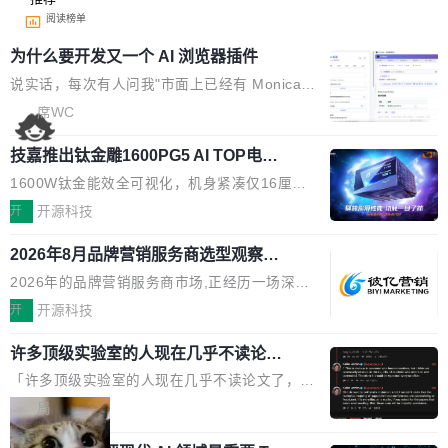
阅读榜单
为什么要开发又一个 AI 浏览器插件
说实话，每次有人问我"市面上已经有 Monica、
Sider、Copilot for Chrome 这些 AI 浏览器插件
席WC
了，你为什么还要再做一个"，我都觉得这个问题
技嘉推出钛金雕1600PG5 AI TOP电
问得好。 因为我自己也是从用户变成开发者的。
源：为发烧级主机与本地AI算力打造旗
现有产品的天花板 我用过不少 AI 浏览器插件。
1600W钛金能效全可视化，机身紧凑仅16厘米
舰供电方案
刚开始觉得都挺好——选中一段文字，弹出解
继2026台北电脑展首度亮相后，技嘉科技近日正
开
开源科技
释；写邮件时帮你润色；看英文网页给你翻译摘
式发布钛金雕1600PG5 AI TOP电源。这款高端
要。但用久了你会发现，它们本质上都是同一类
2026年8月品牌营销服务商选型观察：
电源专为发烧级DIY主机与本地AI算力平台打
从流量思维到品牌资产思维的范式转移
东西：一个带网页上下文的聊天框。 它们能读取
造，整机长度仅16厘米，提供1600W额定功率
2026年的品牌营销服务商市场,正经历一场深刻
页面的文本，然后把文本丢给大模型，再返回一
与80PLUS钛金能效；支持ATX 3.1与PCIe 5.1
的价值重构。全球全案品牌代理机构市场从2025
开
开源科技
段回答。仅此而已。 这当然有用，但总觉得差点
规范，结合服务器级元件、完善供电线材与内置
年的83.1亿美元增长至2026年的86.6亿美元,年
意思。比如我在一个后台管理系统里，需要填50
实时LCD监控屏，可充分满足当下高阶PC主机
许多顶级实验室的人现在几乎不读论文
复合增长率达5.44%,预计2032年将突破120亿美
个表单字段，每个字段还有联动逻辑；比如我
了
的严苛使用需求。 澎湃功率，紧凑机身 钛金雕1
元。数字广告与公共关系相关服务市场更是从20
「许多顶级实验室的人现在几乎不读论文了，而
想...
600PG5 AI TOP具备强悍输出功率，同时实现
25年的8463亿美元扩张至2026年的8763亿美
且他们认为 ICLR/ICML/NeurIPS 充斥着大量过
局
机身尺寸大幅精简。整机长度仅16厘米，属于同
元。数字的背后是一个清晰的事实——品牌对专
度宣传和欺诈。」 OpenAI 研究员 Keller Jorda
功率段机身尺寸十分紧凑的1600W电源产品。小