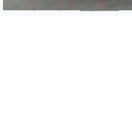
代码检索手段（如关键词匹配、目录遍历）仅能
在语法层面完成文本定位，难以触及代码的语义
©OSCHINA(OSChina.NET)
京ICP备2025119063号
内涵与结构关联，导致开发者使用代码智能体在
理解大规模代码仓时面临显著"代码仓理解"瓶
颈。 代码仓深度理解服务（以下简称" CodeBas
e深度理解服务"）是华为云码道（CodeA...