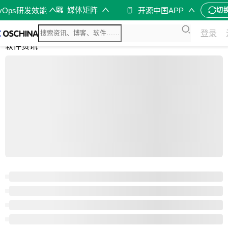
媒体矩阵
evOps研发效能
开源中国APP
切
综合
登录
开源资讯
软件资讯