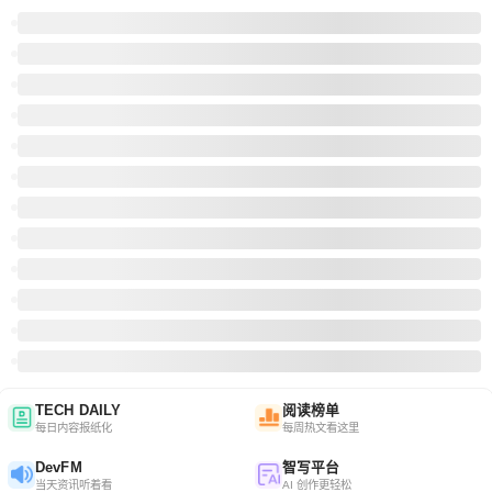
TECH DAILY
阅读榜单
每日内容报纸化
每周热文看这里
DevFM
智写平台
当天资讯听着看
AI 创作更轻松