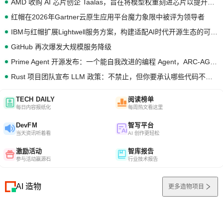
AMD 收购 AI 芯片创企 Taalas，旨在将模型权重刻进芯片以提升推理性能
红帽在2026年Gartner云原生应用平台魔力象限中被评为领导者
IBM与红帽扩展Lightwell服务方案，构建适配AI时代开源生态的可信基础设施
GitHub 再次爆发大规模服务降级
Prime Agent 开源发布：一个能自我改进的编程 Agent，ARC-AGI 3 超越人类专家基线
Rust 项目团队宣布 LLM 政策：不禁止，但你要承认哪些代码不是你写的
TECH DAILY
阅读榜单
每日内容报纸化
每周热文看这里
DevFM
智写平台
当天资讯听着看
AI 创作更轻松
激励活动
智库报告
参与活动赢源石
行业技术报告
AI 造物
更多造物项目