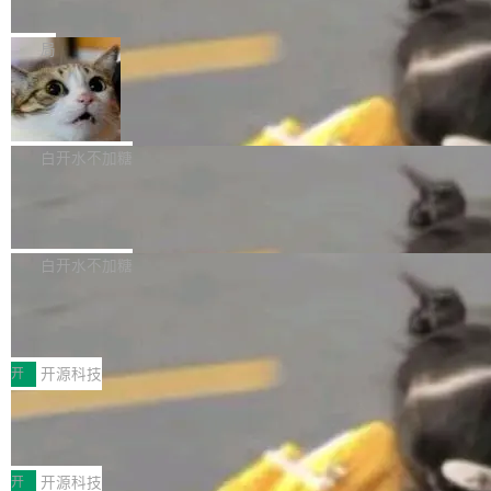
e” 和 Muse Spark 1.2 模型
mmit 之间的空隙里丢失了。 DeltaDB 要做的就
金额高达158.3亿美元，这一单项投入已经逼近
Meta 今天发布了两款 AI 产品：Muse Code，
是把这段空隙补上。 回退到任何一次编辑：Delt
微软同期总资本开支的四成。 与亚马逊、Alpha
一个在终端里运行的编程 agent；Muse Spark
局
aDB 捕获 commit 之间的每一次操作，...
bet、微软以及 Meta 等传统科技巨头相比，Spa
1.2，驱动这个 agent 的新模型。一句话概括：
ceXAI的资金消耗速度尤为引人瞩目。然而，支
美团开源 LoHoSearch，用知识图谱校
你可以用 curl -fsSL https://dev.meta.ai/install.
准 AI 能力认知
撑庞大支出的资金来源却呈现出截然不同的面
sh | bash 安装一个能在大项目里自动规划、写
机器出题的前提，是让机器拥有全局视野。整个
貌。数据显示，微软和 Meta 主要依托充沛的经
代码、验证结果的 AI 终端工具。 据介绍，Muse
构建流程可以分为四个环节：建图 → 控制难度
白开水不加糖
营现金流来覆盖资本开支，其资本支出覆盖率分
Code 是 Meta 的编程 agent 产品。它和市场上
→ 质量把关 → 数据概览。
别达到155% 和106%;而SpaceXAI的经营现金
腾讯开源 UCL-MPComm 通信库
已有的终端编程 agent 在设计理念上有几个明显
流仅能覆盖资本开支的12...
的差异点。 异步后台 agent：Muse Code 有一
腾讯网平团队宣布开源了 UCL-MPComm 通信
个主 agent 循环，外加一组后台 agent。这些后
库，并将作为transport接入Mooncake TENT。
白开水不加糖
台 agent...
该通信库针对AI Memory池化场景的数据传输需
CoStrict入选工信部2025人工智能应用
求进行了深度优化，能够实现数据中心内大规模
典型案例
计算节点间多种内存类型的高性能通信。 UCL-
近日，工信部科技司公示《2025人工智能应用典
MPComm将作为一种传输引擎接入Mooncake T
型案例入选名单》，深信服“面向企业研发场景的
开
开源科技
ENT，实现零拷贝传输性能提升30%、非零拷贝
开源 AI 编程平台 CoStrict 应用”凭借卓越的技术
传输性能最高提升5倍。UCL-MPComm底层基
深信服AI算力网关入选工信部人工智能
创新与落地成效成功入选。 全链路私有化部署，
应用典型案例！
于自研UCL-Engine通信引擎，后续腾讯网平将
助力企业AI研发安全落地 当前，越来越多企业已
前不久，工业和信息化部正式发布《2025年人工
持续开源更多基于UCL-Engine的高性能通信组
经开始引入 AI Coding 工具，通过调用公有云模
智能应用典型案例名单》，集中展示人工智能在
开
开源科技