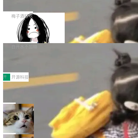
展开启新的篇章。
滞，过去三个月内没有任何条目完成更新，用户
如果你在 Spring Boot 里做过国际化，流程大概
提交的编辑请求也长期处于待处理状态。 Groki
是这样的：配 MessageSource 的 Bean、写 R
梅子酒好吃
pedia 于去年底上线，定位为由人工智能生成内
eloadableResourceBundleMessageSource、
容的百科平台，被马斯克视为传统众包百科网站
Apache Doris 4.1 全面增强 Iceberg：
声明 LocaleResolver、注册 LocaleChangeInt
支持 UPDATE、MERGE INTO 与 Iceb
维基百科的替代方案。Lawfare 调查发现，无论
erceptor…五六步之后才能看到第一行翻译文
Apache Doris 4.1 要补齐的，正是缺失的那一
erg V3
热门页面还是低关注度页面，均未出现近期更
本。 Solon 换了个方式。整个 i18n 模块围绕三
半。在已有查询能力的基础上，Doris 进一步支
白开水不加糖
新，相关问题并非局限于特定领域，而是在不同
个解析器、一个注解、一个工具类展开——没有
持了 UPDATE、DELETE、MERGE INTO 等数
主题和访问量页面中普遍存在。 调查人员最初认
XML、没有拦截器注册、没有样板配置。 资源
Testin XAgent：CIO智能测试落地指南
据修改操作、完整的表结构管理与分区演进，以
为，Grokipedia可能只是限...
文件的约定 把文件放到 resources/i18n/ 下： r
及 rewrite_data_files、expire_snapshots 等日
7月30日，TiD2026质量竞争力大会在北京中关
esources/i18n/messages.properties ...
常维护操作，并完整支持 Iceberg V3 格式。
村国家自主创新示范区会议中心开幕。本届大会
开
开源科技
由中关村智联软件服务业质量创新联盟主办，以
让非法状态不可表示：一篇关于 ADT
“智构可信·质创未来——AI原生时代的质量新范
的帖子在 Reddit 火了
式”为主题，直面AI从实验室走向规模化产业落地
有一种东西，一旦用过就回不去了。Alex Fedos
的核心质量命题。会上，《2026智能研发生产力
eev 管它叫"软件设计的基石"。 他说的东西不新
局
工具选型手册》发布，Testin云测的Testin XAge
鲜——代数数据类型（ADT），尤其是和类型
Cloudflare 开源内部企业 AI 平台 Clou
nt智能测试系统入选AI测试领域代表产品。对CI
（sum type）。但他说清楚了一件事：这不是类
dflare OS
O而言，这提示了一个转变：AI测试正在从效率
型系统的学术体操，是日常编码的思维方式。 文
Cloudflare 发布了一个开源项目 Cloudflare O
工具升级为企业的质量基础设施。 CIO面对的新
章从一个简单的例子切入。一个网站的深色主题
S。如果你只看官方博客，你会觉得这是又一
局