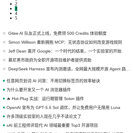
2
3
4
5
Gitee AI 队友正式上线，免费领 500 Credits 体验额度
Simon Willison 重新拥抱 MCP：无状态协议如何改变游戏规则
Jeff Dean 离开 Google：一个时代的结束，一个实验室的开始
慕尼黑市政府为全职开源项目维护者提供资助
DeepSeek Harness 宣布内测邀请，全网最大规模开源 Agent 路演现场诞生
任意网页划词 AI 问答：不用切换标签页的效率秘诀
为什么要开发又一个 AI 浏览器插件
🔥 Hot-Plug 实战：运行期管理 Solon 插件
OpenAI 宣布为 GPT-5.6 Sol 调优，并让免费用户无限用 Luna
许多顶级实验室的人现在几乎不读论文了
xAI 前工程师评现代 AI 领域最重要 Top3 开源项目