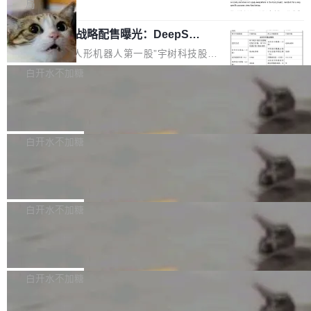
5% RHAE Best@1，超过了 ARC 报告的人类专
覆盖 rust-lang/rust 单一仓库的代码贡献。这不
局
家基线 95.4%。 不是又一个 coding agent 包装
是项目级别的官方立场，目前由五个团队采纳，
宇树科技 IPO 战略配售曝光：DeepSe
器 Prime Agent 的架构和市面上大多数 coding
但它可能是主流开源项目中关于 AI 辅助贡献最
ek 获配 93.3 万股，锁定 36 个月
agent 有本质区别。大多数 agent harness 的设
细致的一份规则。 政策的核心只有一句话：LLM
8月6日晚间，“人形机器人第一股”宇树科技股份
计是基于早期模型的能力—...
可以用来分析、提炼、审阅、建议，但不能用来
有限公司披露IPO发行价格及战略配售结果，杭
白开水不加糖
创作。 具体来说，LLM 生成的代码可以提交，
州深度求索人工智能基础技术研究有限公司（De
但必须满足五个条件：预先安排、非关键、高质
Docker 29.7.2 发布
epSeek）获配93.3399万股，按150.8元/股发行
量、充分测试、充分审查，并且必须披露。LLM
价格计算，认购金额约1.41亿元，股份锁定期为
Docker 29.7.2 现已发布，具体更新内容如下：
不得生成涉及安全性的关键变更，除非作者本身
36个月。 公告显示，本次宇树科技战略配售对
Bug fixes and enhancements 修复多次传递同
白开水不加糖
就是领域专家。即使如此，政策也"强烈不建
象主要包括长期投资机构、与公司业务具有战略
一环境变量时，docker service create和docker
议"这么做。 对于不披露的情况，审核者可以直
合作关系或长期合作愿景的大型企业、科创板保
Apache Fluss 毕业成为顶级项目
service update会发生 panic 的问题。docker/cl
接关闭 PR，无需解释。 政策作者 Jynn Ne...
荐人跟投子公司，以及公司高级管理人员和核心
i#7145 修复了 Docker Engine 29.7.0 中引入的
今年 7 月，Apache Fluss 的毕业提案在 Apach
员工参与设立的专项资产管理计划。其中，Dee
一个回归问题，该问题导致拉取镜像时会拒绝包
e 孵化器项目管理委员会（IPMC）投票中获得
白开水不加糖
pSeek作为与宇树科技具备战略合作关系的企
含绝对 hardlink 目标的镜像（此类镜像由某些镜
全票通过，随后获 Apache 软件基金会董事会批
业，获配股份数量占本次发行数量的2.31%。 除
像构建工具生成）。moby/moby#53305 修复了
马斯克 AI 百科项目 Grokipedia 被曝数
准。今天，Apache 软件基金会正式宣布 Apach
DeepSeek外，腾讯旗下上海启善投资有限公司
月未更新
Docker Engine 29.7.0 中引入的一个回归问
e Fluss 孵化毕业，成为 Apache 顶级项目（TL
埃隆·马斯克推出的AI百科项目 Grokipedia 被曝
获配9...
题，该问题可能导致在旧版 Linux 内核...
P）！这一里程碑不仅标志着 Fluss 迈入新的发
长期停止内容更新，未能实现其作为“AI版维基百
白开水不加糖
展阶段，也将进一步推动流式存储、实时湖仓与
科”替代品的目标。 据 Lawfare 最新调查，自今
AI 数据基础加速融合，为实时数据基础设施的发
Solon I18n：三种解析器，零样板代码
年4月以来，Grokipedia 页面更新功能基本停