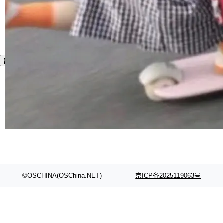
©OSCHINA(OSChina.NET)
京ICP备2025119063号