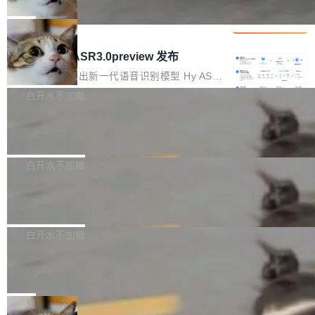
che 量化 + 权重压缩，吞吐量提升 4
代码检索手段（如关键词匹配、目录遍历）仅能
短剧部门，有互联网大厂背景。在公司内部架构
Kimi 和 GLM 是当前最强的大模型系列之一，但
1%，成本降 30%
在语法层面完成文本定位，难以触及代码的语义
调整期间，部门三次通知全员将数据从A集群迁
它们有一个共同的问题：太吃显存了。月之暗面
局
内涵与结构关联，导致开发者使用代码智能体在
移到B集群，王某都回复了"收到"。 他没有迁移
的 Kimi K 系列和智谱的 GLM 都是长上下文、M
理解大规模代码仓时面临显著"代码仓理解"瓶
腾讯混元 Hy ASR3.0preview 发布
数据。2024年9月3日下午4点，他使用此前登录
oE 架构的大模型，好用到让人上瘾，但 GPU 显
颈。 代码仓深度理解服务（以下简称" CodeBas
的账号密码进入A集群，输入了一条被程序员圈
存永远不够用。 Cloudflare 的 Workers AI 团队
腾讯混元正式推出新一代语音识别模型 Hy ASR
e深度理解服务"）是华为云码道（CodeA...
称为"删库跑路"的命令——最高管理员权限、无
一直在跑这些模型的推理。他们在官方博客上发
3.0preview。基于最新一代大语言模型 Hy3 的
白开水不加糖
需确认、强制递归删除。17个小时后，运维人员
了一篇技术文章，详细拆解了三种让大模型在 G
语言理解能力，以及融合了高精度语音识别与深
发现异常并中止进程时，89TB数据已经没了。
Pale Moon 34.3.2 发布，苍月浏览器
PU 上跑得更省、更快的技术手段——KV cache
度语义理解能力，实现了语音识别能力的全面升
删掉的是AI游戏部门的全部开发文件，包括公司
量化、模型权重压缩、以及共享 KV cache 的完
级。 根据介绍，Hy ASR3.0preview 目标在于：
Pale Moon 34.3.2 现已发布，这是一个安全更
自研的多个文生3D和...
整性保护。效果是：吞吐量提升 41%，每 token
让语音识别不再只是听清，而是真正听懂。通过
新和少量网页兼容性修复版本。 Changes/fixe
白开水不加糖
成本降低 30%，精度不变。 FP8 省的不仅是显
先理解你的语境和意图，再把准确的文字直接给
s： 实现了URL.Parse()便捷功能 对浏览器内部
存 KV cache 是推理时最吃显...
到你。从“逐字转写、单点优化”演进为“理解语
PostgreSQL 18/19 新特性深度解读
函数添加了多项边界检查，以避免潜在的越界访
境、兼容场景、一键直出”。 Hy ASR 3.0 previe
问、下溢和溢出。（DiD） 修复了加载和解析内
演讲者分享了一个有趣的实践：面对 PG 18 已
w 不要求标准普通话，方言识别覆盖粤语、吴语
容提供的字体时出现的几个问题 为避免音频加
发布的 Release Notes，他利用 AI 工具（如 Co
白开水不加糖
等 10 大方言片区和 20 余个二级小片区。在开
载、处理和播放过程中可能出现的一系列错误，
pilot）对数千条 commit 日志进行自动分析，先
源评测集中，Hy ASR 3.0 preview 在多语种的
对音频采样频率设定了下限 采样率低于 8kHz
慕尼黑市政府为全职开源项目维护者提
让模型总结出三十余条潜在特性，再逐条要求生
WER（...
供资助
（通常被认为是 "telephone"/"walkie-talkie" 音
成详细解释和代码校验，最终筛选出对用户体感
"在过去大约 10 年的大部分时间里，libexpat 的
质的最低采样率）的音频格式将被拒绝 修复了 C
最强的若干项。对于尚未正式发版的 PG 19，则
维护工作一直与我的日常工作、家务、社交生活
局
SS 圆角虚线样式中可能存在的问题 如果表单中