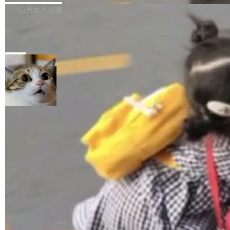
正，才能成为机器能理解的高质量数据。医学影
理工具。它可以查看，转换，编辑和分类所有主
白开水不加糖
像AI落地最昂贵的环节，不是算法，是专业医生
流格式的电子书。Calibre 是个跨平台软件，可
的时间。 张医生是某三甲医院放射科副主任医
SwiftUI 问世七年了，为什么开发者还
以在 Linux、Windows 和 macOS 上运行。 Cal
师，牵头一项腹部肌肉影像课题。他需要在数百
在骂它？
ibre 9.12 现已正式发布，此次更新内容如下：
Yakov Manshin 发了一期长达 40 分钟的 YouT
张CT影像上完成像素级精细分割，让系统"...
新功能 macOS：在 Connect/Share 按钮中添加
ube 视频，标题是"SwiftUI 七年后：一个平庸的
局
通过 AirDop 共享书籍的功能 Content server：
故事"。视频核心观点很简单：SwiftUI 发布七年
支持可向服务器后端添加新端点的插件 Edit boo
了，仍然像一个永久公测版。 Manshin 从数据
k：Compress images：添加将 GIF 图像转换为
流、布局系统、API 稳定性、性能、跨平台五个
加载更多
JPEG/WebP 的选项 ToC Editor：添加一个按
维度逐一批判了 SwiftUI。最让人印象深刻的一
钮，用于对目录中的条目进...
个论据是：苹果官方的 SwiftUI 教程项目 Land
marks，用最新 Xcode 在最新 macOS 上构建
运行，出来的效果是坏的——侧边栏按钮大小不
一，界面错位。他说这个问题"两年前就发现了，
至今没变"。 数据流方面，Manshin 指出 SwiftU
I 的属性包装器演进史...