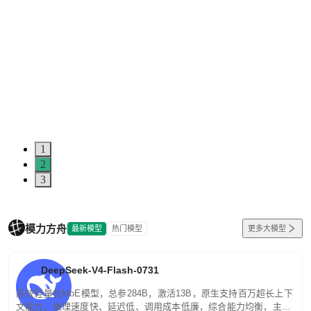
1
2
3
模力方舟
最新模型
热门模型
更多大模型
DeepSeek-V4-Flash-0731
高效轻量化MoE模型，总参284B，激活13B，原生支持百万超长上下
文能力。推理速度快、延迟低、调用成本低廉，综合能力均衡，主打