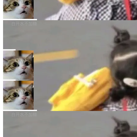
型。谁在开源赛道上领先，...
简单：开发者工具必须开源。 理由不是传统的自
商汤 SenseNova U1.5-Lite-Preview
i）在 X 上发帖： 「如果你是 Agent Harness 相
开源
由软件情怀，而是一个跟 AI agent 直接相关的
关开源项目的开发者，希望参加 DeepSeek Har
商汤科技宣布面向社区开源轻量级统一多模态模
技术判断。 两行 prompt 就能个性化任何软件 C
ness 的内测，可以回复或私信联系我。请附上
型的预览版本 SenseNova U1.5-Lite-Preview。
白开水不加糖
rawshaw 给出了两个 prompt。 第一个： "下载
GitHub id 以及开源代表作。」 DeepSeek 曾在
公告称，SenseNova U1.5-Lite-Preview并非简
某个软件的源码，在本地构建。修改 agent ...
官方招聘信息中写过一条简洁有力的公式：Mod
Ubuntu 将核心系统包从 deb 转成了 s
单的模型规模升级，而是基于 SenseNova U1
nap
el + Harness = Agent。模型负责理解和推理，
的一次系统性迭代，不仅在同一架构中贯通视觉
Ubuntu 正在把又一个核心系统包从 deb 转为 s
Harness 负责把能力落到真实环境中——调用工
理解、推理、生成与编辑，还仅以 8B-MoT 的轻
nap。这次是 hwctl——一个用来检查 Ubuntu
局
具、读写文件、管理上下文、处理错误、完成闭
量大小，将能力推进到4K、更精细的真实质感、
硬件认证状态的命令行工具。 Canonical 工程师
环。崔添翼招人的标...
更复杂的视觉控制和可持续迭代编辑。 相比 U
Dario Amodei 担心新人来 Anthropic
Alan Griffiths 在邮件列表中说得很直白：「hwc
只为金钱，不为使命
1，U1.5-Lite-Preview 在以下方向上带来了显著
tl 是一个 Ubuntu 专有的包，它和它的依赖项都
顶级 AI 研究员在两家公司之间来回跳，中间只
提升： 原生支持4K图像生成； 更精细的局部纹
是 Ubuntu 专有的，不会用在其他发行版上。」
隔了几天。 Lilian Weng 上周刚宣布因健康原因
局
理、细节与真实世界质感； 更准确的中英文文字
所以 deb 版本的受众实际上为零。既然只有 Ub
离开 Thinking Machines Lab，说自己作为联合
生成与复杂版式组织； 更稳定的图...
untu 用户在用，那用 snap 打包就没什么可纠结
FFmpeg 9.0 发布
创始人的角色「太累了」。几天后，The Inform
的。 从 deb 到 snap 的迁移路径 hwctl 是 rust-
ation 就曝出她将重回 OpenAI，负责递归自我
FFmpeg 9.0 现已发布，包含多项改进。官方更
hwlib 硬件 API 库的一部分，命令行工具负责查
改进方向的研究。她是 Thinking Machines 过
新日志列出的 9.0 版本主要更新内容如下： 扩
白开水不加糖
询 Ubuntu 的硬件认证数据库。...
去一年内第四个离开的联合创始人。 这家由前
展 AMF 色彩转换器 (vf_vpp_amf) 的 HDR 功能
OpenAI CTO Mira Murati 创立的公司，连创始
DeepSeek V4 Flash 单日消耗 8 万亿 t
MP4 muxer 中支持 LCEVC 音轨复用 Playdate
okens 登顶热搜
团队都留不住。 但 Thinking Machines 不是唯
视频编码器和多路复用器 添加 v360_vulkan filt
8 万亿 tokens。一天。一家公司的消耗。 Open