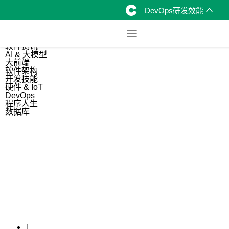
DevOps研发效能
综合
开源资讯
软件资讯
AI & 大模型
大前端
软件架构
开发技能
硬件 & IoT
DevOps
程序人生
数据库
1