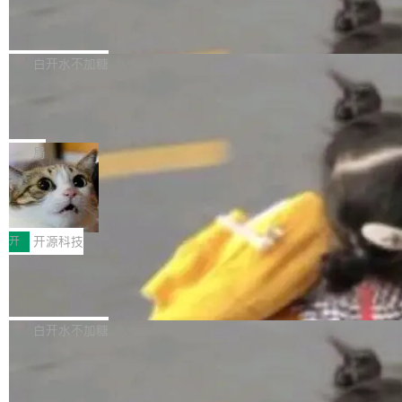
6的终端设备已突破7000万台，注册开发者数量
zen 9000/8000/7000系列处理器，并针对X3D
Dgraph v25.4.0 发布，具有图形后端的
窗口推了又推。好到合进 main 分支的代码，我
已突破 1100 万。随着鸿蒙生态汇聚越来越多的
原生 GraphQL 数据库
处理器特性进行平台级优化。其搭载X3D鸡血模
们自己都没看完。 这事不是个例。GitLab 调研
Dgraph 是一个水平可扩展的分布式 GraphQL
高质量游戏...
式2.0，可根据不同使用场景释放处理器潜力，
过 1528 名开发者，85% 说 AI 把瓶颈从写代码
数据库，有一个图形后端。作为一个原生的 Gra
白开水不加糖
帮助玩家在游戏与高负载应用中获得更充分的性
转移到了审代码。 写代码有人替你干了。但审代
phQL 数据库，它严格控制数据在磁盘上的排列
能表现。 在核心规格方面，B850 AO...
码、把关发版这两道关，还得靠人肉扛。 V5.0
竹知了：一个零依赖的单文件 HTML，
方式，以优化查询性能和吞吐量，减少集群中的
把儿时竹蝉玩具搬进浏览器
想让 AI 一起盯。
磁盘寻道和网络调用。 Dgraph v25.4.0 现已发
竹知了（zhuzhiliao）是那种小时候路边摊上几
布，具体更新内容包括： feat(zero)：Zero 现
块钱的玩意儿——一根小竹签，一个竹筒，一头
局
支持 --security superflag（token=...;whitelist
系着涂了松香的线。甩起来，竹膜震动，发出“哇
=...），与 Alpha 版本的格式一致，并据此对其
30倍效率升级：解锁医学影像数据要素
——哇”的蝉鸣声。实物越来越难找了，有开发者
价值化的真实路径
管理 HTTP 端点进行授权。 <blockquote> <p>
把它做成了 Web 玩具，放在 zhuzhiliao.imsai.c
完成一例腹部CT影像标注，张医生过去需要约1
<span><strong>警告：</strong>&nbsp;Zero
c 上，并在 GitHub 开源。 玩法很简单：按住屏
20个小时。他必须在数百张连续影像上，一笔一
开
开源科技
的 admin ...
幕画圈，或者直接甩手机。页面会实时显示转速
笔勾画边界，一层一层识别肌肉组织。如今，使
（圈/秒），声音来自真实竹知了录音的 1.72 秒
Apache Dubbo-go v3.3.2 正式发布
用东软飞标医学影像标注平台，同样的工作缩短
采样，无缝循环。音频解码失败时，还有一套合
至4小时，效率提升30倍。 这组数字背后，改变
这个版本面向生产环境，重心在内核稳定性。我
成兜底——锯齿波振荡器模拟脉冲，并联带通共
的不只是速度，而是把医学影像转化为AI能力的
们彻底收敛了旧配置体系，扩展了 Triple 协议与
白开水不加糖
振峰模拟竹膜和筒腔共鸣。 技术细节上，物理引
路径真正打通了。 大型医院积累的影像数据规模
泛化调用能力，加强了应用级元数据和服务治
擎是绳系质点模型：重力、弹性绳（只拉不
庞大，但不能直接用于训练模型。器官、病灶和
Calibre 9.12 发布，功能强大的开源电
理，同时集中修了并发安全、资源泄漏和热路径
推）、空气阻力，1/240 秒定步长积...
子书工具
组织边界，必须由专业医生逐层识别、标记和校
性能问题。
Calibre 开源项目是 Calibre 官方出的电子书管