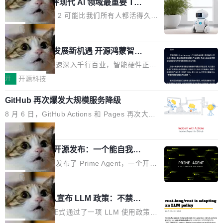
业化营销服务的需求从未如此迫切。 但市场扩容
xAI 前工程师评现代 AI 领域最重要 Top
n 这条推文引发了广泛讨论。他不是在说风凉
巧机身有效提升市面主流标准A...
3 开源项目
的同时,服务商的竞争逻辑正在改变。2026年Top
话，他是说出了一个圈内人尽皆知但很少公开捅
Flash Attention 2 可能比我们所有人都活得久。
Agency年度合辑的观察指出,“产品”这个离消费
破的事实。 Jordan 随后补充了一句软化声明：
这句话不是来自某个技术博客，而是出自 Hieu
局
者最近的载体,在整个品牌营销层面的权重显著变
「我不认为这些会议上大部分论文都在过度宣传
Pham 的一条推文。Hieu Pham 是谁？他是 xAI
高了。全域营销服务商的竞争正在从规模转向深
或造假。问题是，作为读者，如果你筛选出那些
共商智能硬件发展新机遇 开源鸿蒙智能
的早期工程师之一，在 Grok 训练基础设施团队
度,案例厚度、全域覆盖、多线协同...
硬件开发者日杭州站即将举行
看起来最令人兴奋的论文，那它们大部分都是过
工作过。近日他在 X 上发了一条帖子，列出了他
随着万物智联加速深入千行百业，智能硬件正从
度宣传的。」 这才是真正的痛点。不是所有论文
认为现代 AI 领域最重要的三个开源项目。 第一
单点设备迈向智能化、网联化、协同化发展。作
开
开源科技
都有问题，是最吸引眼球的那批论文最有问题。
个名字毫无悬念：Flash Attention 2。 Hieu 的
为面向全场景、跨终端的分布式操作系统，开源
他引用的帖子来自 Mathew Shen，一位 ICLR 2
理由很具体。FA 系列不需要解释，但 FA2 是他
GitHub 再次爆发大规模服务降级
鸿蒙通过统一技术底座和分布式能力，为不同类
026 的读者：「看了篇 ...
认为最重要的一个——复杂度恰到好处，刚好能
型智能设备的开发、连接与互联提供关键支撑，
8 月 6 日，GitHub Actions 和 Pages 再次大规
驱动你去学 CuTe，但还没被那些"邪恶的" Hopp
也为产业链企业探索产品创新与商业增长打开新
模服务降级，Actions 完全不可用超过 5 小时，
局
er++ 优化所淹没，足够容易修改和适配。 更关
的空间。 8月14日，开源鸿蒙智能硬件开发者日
webhook 停发，连自托管 runner 也因调度层故
键的是 FA2 的持久性...
（OHDD：OpenHarmony Hardware Develope
Prime Agent 开源发布：一个能自我改
障无法工作。Pages、Copilot code review、C
进的编程 Agent，ARC-AGI 3 超越人类
r Day）将在杭州启航。活动面向智能硬件产业
opilot coding agent 全部受影响。从检测到完全
Prime Intellect 发布了 Prime Agent，一个开源
专家基线
链企业和开发者，邀请行业专家与资深技术顾
恢复，大约 12 小时。 这是 2026 年 8 月的第六
的编程 Agent Harness，核心设计围绕两个抽
局
问，围绕开源鸿蒙技术能力、设备适配、芯片适
起事故，其中四起与 AI/Copilot 服务相关。 Git
象：Recursive Language Model（RLM）和 C
配、功耗与稳定性调优、兼容性测评及统一互联
Rust 项目团队宣布 LLM 政策：不禁
Hub 员工 kdaigle 在 HN 讨论中贴出了一组数
ontinual Harness。在 ARC-AGI 3 基准测试
等内容展开系统讲解和实战交流，帮助企业进一
止，但你要承认哪些代码不是你写的
据：2025 年全年 10 亿次 commit。现在，每周
上，Prime Agent + Opus 5 的组合达到了 95.
Rust 语言项目正式通过了一项 LLM 使用政策，
步了解开源鸿蒙在智能...
2.75 亿次，全年预计 140 亿次。GitHub...