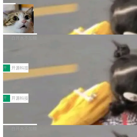
一在人才争夺战中失血的公司。六月，Google
er HE-AAC 960 解码 (DAB+) transpose_cuda
Code 在 X 上发帖：「DeepSeek Flash did 8T
局
连失两员大将：Noam Shazeer 去了 Op...
filter 添加 AMF Frame Rate Converter (vf_frc
tokens on August 1st. 5T of free usage + 3T
_amf) filter SMPTE 2094-50 元数据支持和直
NetBSD 11.0 正式发布
on OpenCode Go.」79.8 万次浏览，连带着 #
通 ProRes RAW VideoToolbox 硬件加速器 AP
DeepSeek一天消耗了8万亿# 上了微博热搜——
NetBSD 11.0 现已正式发布，这是 NetBSD 操
V ...
注意这是 OpenCode 一家的消耗。 OpenCode
作系统的第十八个主要版本。 自 NetBSD 10.1
白开水不加糖
是 Anomaly 出品的 AI 编程工具，套餐 10 美元/
以来的变化 更新亮点： 新增对 RISC-V 处理器
月。用户交了 10 美元，就能用 DeepSeek Flas
2026 ChinaJoy鸿蒙游戏增长臻享会举
架构的支持。NetBSD 11.0 是首个支持 64 位 R
办，鲸鸿动能系统呈现游戏行业解决方
h 随便写代码，按网友说法：「怎么使劲用也用
ISC-V 平台的稳定版本，涵盖一系列基于 StarFi
8月1日，2026 ChinaJoy期间，鸿蒙游戏增长臻
案
不完。」5T 来自免费额度，3T 来自 Go...
ve JH71XX 的设备，例如 VisionFive 2、PINE
享会在上海举办。鸿蒙生态的全场景智慧营销平
开
开源科技
64 STAR64，以及 QEMU。 增强了对 POSIX.1
台鲸鸿动能协同华为游戏中心，面向游戏行业开
-2024 和 C23 编程接口标准的兼容性。 compat
技嘉X3D系列再添新成员 B850 AORU
发者及生态伙伴，系统呈现了平台在游戏领域的
S ELITE X3D主板强化性能体验
_linux(8) 增强了对 Linux 系统调用的支持，包
完整能力版图——从IAP高价值用户的全周期经
面向AMD Ryzen X3D处理器玩家，技嘉X3D系
括 epoll（围绕 kqueue 实现）、POSIX 消息队
营、到IAA游戏的“买变一体”正循环、再到联运与
列主板阵容迎来新成员——B850 AORUS ELITE
开
开源科技
列、...
广告协同的全链路经营闭环，以及面向全球市场
X3D。作为面向主流高性能平台打造的全新主板
的出海增长布局。 华为终端云业务商业化销售负
Zadig v5.0 发布：AI 发布专员与 AI 审
产品，B850 AORUS ELITE X3D延续技嘉在X3
查专员上线
责人在开场致辞中表示，游戏开发者的核心诉求
D平台优化上的技术积累，旨在为游戏玩家带来
我们团队这几天最大的卡点不是 AI 写得不够
已不再是“多一个投放渠道”，而是一套能够持续
更稳定、更高效的装机选择。 B850 AORUS ELI
好，是 AI 写得太好了。 好到审查排期从两天的
白开水不加糖
驱动增长的体系。截至目前，搭载HarmonyOS
TE X3D基于AMD AM5平台打造，支持AMD Ry
活儿拖成了五天。PR 一堆起来没人敢合，发布