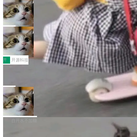
现实 过去两年，CIO们的焦虑清单上多了两项：
设置，如果用布尔值 + 可空字段来表示——bool
个"AI 知识库 + 聊天机器人"——每个大厂都在
一是如何让大模型和智能体应用安全地从PoC走
ean 表示是否可切换，nullable 的默认模式、浅
Deno 团队开源 Celld，可自托管的分
做，没什么新鲜的。 但 Kenton Varda 在 Twitte
向生产，二是如何让测试团队跟得上AI应用...
布式 Durable Objects
色方案、深色方案——会产生大量无意义的组
r 上把事情说清楚了： 今天我们发布了 Cloudfla
Ryan Dahl 领导的 Deno 团队推出了最新开源项
合。方案缺了、配置冲突了、全 null 了。要知道
re OS，一个带连接器的聊天机器人，跟其他所
目 Celld，一个能在自己机器上运行 Cloudflare
局
哪些组合有效，作者说，你得靠"文档、校验、或
有科技公司做的一样。只不过，实际上它不一
Workers 和 Durable Objects 的守护进程。 设
者部落知识"。 换个写法。Rust 的 enum，两个
样。这是 Sandstorm.io 的重制版，我十年前的
鲁大师7月新机性能/流畅/AI榜：vivo夺
计思路很直接：每个对象是一个独立的 SQLite
变体：Switchable...
性能、流畅双第一，三星Galaxy Z系列
那个创业公司。不同的是，这次它构建在 Cloudf
数据库，按名称寻址，复制到你自己的 S3 兼容
2026年7月的手机市场，由于存储等硬件成本暴
新折叠缺席
lare Workers 上——我花了九年时间搭建的平台
存储库里。节点之间只通过这个存储库协调——
增，手机厂商的日子也不好过啊，新机速度明显
开
开源科技
——并且深度集成了 AI。这基本上是我十年秘密
没有控制平面，没有共识协议。每个对象自带一
放缓，因此硝烟味淡了许多。新机参数规格除开
计划的顶峰。 十年前，Ken...
个小型数据库，应用天然按分片构建，单个数据
Zed 推出 DeltaDB，一个记录 commit
高价的三星折叠（三星Galaxy Z Fold8 Ultra / Z
之间所有操作的版本控制系统
库的竞争和爆炸半径问题在设计层面就被消除
Fold8 / Z Flip8）外，其余要么是中低端机器，
Zed 编辑器团队发布了新项目——DeltaDB，一
了。 闲置的 cell 会休眠到几乎不占资源。当 cel
例如iQOO Z11i、REDMI Note 17、REDMI No
个在 git commit 之间记录每一次编辑操作的版
局
l 迁移或唤醒时，新宿主从 S3 恢复 SQLite 数据
te 17 Pro、OPPO K15，要么是vivo X300 E这
本控制系统。目前处于 Early Access 阶段。 De
库继续执行。存储库是持久化的唯一真相...
样的次旗舰。 Galaxy Z Fold8 Ultra / Z Fold8 /
SpaceXAI 单季资本开支达 183 亿美元
ltaDB 的核心思路直接写在 landing page 最显
Z Flip8三款折叠屏新机均在7月22日发布，且全
眼的位置：「Software is made between com
根据风险投资人Tomer Tunguz 博客（VC 分
部搭载骁龙8 Elite Gen5 for Galaxy，它们本该
mits」——软件是在 commit 之间写出来的。git
析）披露的最新分析与第二季度业绩报告，Spac
白开水不加糖
是7月性...
只记录了你提交的最终状态，但真正的工作过程
eXAI在上个季度的总资本支出飙升至183.7亿美
——打字、删改、试错、agent 对话——都在 co
Meta 发布终端编程 Agent“Muse Cod
元。其中，绝大部分资金被直接用于 AI 领域，