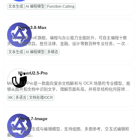
高并发、轻量化任务，适合日常对话、内容创作、基础 RAG、批量
文本生成
AI 编程模型
Function Calling
文案处理等普惠刚需场景。
Qwen3.8-Max
2.4万亿参数MoE旗舰，编程与办公能力全面跃升，可自主编程十数
天交付完整项目。胜任法律、金融、设计等数百种专业任务，一次对
话端到端交付生产级成果。原生视觉理解贯穿规划、执行与验证全流
文本生成
AI 编程模型
多模态
程，支持超长文档与长视频的深度语义解析。长程任务中自主规划与
闭环迭代，持续进化。
MinerU2.5-Pro
MinerU2.5-Pro是一款面向复杂文档解析与 OCR 场景的专业模型，能
够从图片和文档中识别文字、理解页面布局，并将非结构化内容转换
为便于存储、检索和二次处理的结构化结果。
8K
多语言
文档处理/OCR
Wan2.7-Image
万相 2.7 图像生成与编辑模型，支持组图、多图参考、交互式编辑和
最高 2K 输出。