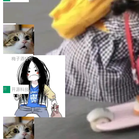
件。 腾讯网平团队在UCL-MPComm中实现了一
型或企业内部部署模型提升研发效率。但随着 AI
各领域的应用成果，覆盖技术底座、行业赋能、
个独立于业务线程的全局通信引擎（Engine），
Coding 从个人辅助工具逐步走向团队级、组织
Jeff Dean 离开 Google：一个时代的结
产品应用、支撑保障、专题等五大方向。深信服
并实...
束，一个实验室的开始
级应用，企业在规模化落地过程中，对安全性、
AI算力网关（AI创新平台）成功入选！ 随着各行
Google 员工编号 20。MapReduce 作者之一。
可控性和代码质量提出了更高要求。 首先是数据
各业的Agent走向规模化建设，算力构成形态逐
Bigtable 作者之一。TensorFlow 的作者之一。
局
安全与合规要求。对于大多数普通研发场景，公
渐丰富，用户关注的重点也在发生变化：不只是
Gemini 的架构师。Google 首席科学家。 Jeff D
有云模型能够满足快速试用和效率提升的需求。
让AI用起来，还要进一步看清混合算力时代下，
🔥 SolonCode v2026.8.4 发布：界面
ean 在 Google 工作了 27 年后，宣布离职。 他
但对于金融、能源、医疗等对数据安全要求较...
字体可调、22 种语言、记忆搜索增强
Token花在哪里、算力是否被充分利用，以及持
不是一个人走。一同离开的还有 Sanjay Ghema
打开终端就能上岗的全中文编码智能体，这一轮
续增长的AI成本该如何优化。 深信服AI算力网关
wat（Google 员工编号 23，Jeff Dean 二十多
把「看得清、用母语、记得住」三件事一次补
梅子酒好吃
正是围绕这些实际问题，从Token治理和成本治
年的编程搭档，MapReduce 和 Bigtable 的共同
齐。 SolonCode 是什么 SolonCode 是杭州无
理两个方面，让用户的每一份算力都看得清、管
作者）、Quoc Le（Google 大脑核心成员，Se
让“代码语义理解”深度释放AI Coding
耳科技研发的企业级终端编码智能体——一位全
得住、用得稳、省得下、更安全！ 一、从现在开
价值潜能：华为云码道（CodeArts）
q2Seq 和 DocAI 的共同发明人）以及 Oriol Vin
中文驱动的数字员工，自主理解需求、规划步
一、代码仓深度理解技术的作用与价值 在软件工
始，Token使用一目...
代码仓技术解析
yals（Gemini 联合负责人，AlphaSta...
骤、编写代码。不挑模型、不挑平台，curl 一行
程实践中，代码仓是企业核心知识资产的主要载
开
开源科技
装完即用。 开源地址：Gitee · GitCode · GitHu
体。企业级代码仓库通常包含数十万乃至数百万
b 安装 支持 Java 8+（8~26）、macOS / Linu
一条“删库”命令跑 17 小时，算法工程
个文件，其规模远超单次模型调用可承载的上下
师删光 89TB 数据只为干私活
x / Windows / Harmony PC。 # macOS / Linu
文窗口。随着项目规模的持续扩张与代码历史的
最高人民检察院8月4日公布了一起案件：北京一
x / Harmony PC curl -fsSL https://solon.noea
不断累积，代码仓中的模块关系、接口契约、业
名90后算法工程师王某，为了给自己接的私活腾
局
r.org/solon...
务逻辑等关键信息往往分散于数十乃至数百个文
服务器空间，删光了公司AI游戏部门的全部核心
件之中，形成高度复杂的知识关联网络。传统的
Cloudflare 分享推理优化实践：KV ca
数据。 王某2024年1月入职东城区某科技公司AI