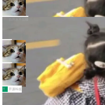
通过拉取过去一年内（从 PG 18 Beta1 时间点
和休闲娱乐竞争时间。" 这是 libexpat 维护者 S
的图像元素不在同一个子树中，则它们将不再关
至今）的所有 commit，同样交由 AI 分析提炼。
Firefox 153.0.3 发布
ebastian Pipping 写在博客里的话。8 月 4 日，
联 加...
经过人工复核，准确度令人满意。这一方法也为
他宣布了一个新消息：从 2026 年 8 月 1 日起，
Firefox 153.0.3 现已发布，具体更新内容如
社区爱好者提供了高效跟踪新版本的思路。
他可以全职维护 libexpat 了，最长 6 个月。发
下： New Smart Window 包含多项增强功能：
白开水不加糖
工资的是慕尼黑市政府。 libexpat 是一个 C99
<ul> <li>现在建议列表会显示更多结果，方便用
编写的流式 XML 解析器，MIT 许可证。和 libx
Cloudflare Computer 开源：你的 Age
户查找历史记录和切换到已打开的标签页。（<a
nt 需要一台电脑，而不是一个容器
ml2 一样，它是世界上使用最广泛的 XML 解析
href="https://bugzilla.mozilla.org/show_bug.c
Cloudflare 开源了名为 @cloudflare/computer
库之一。你的操作系统、浏览器、无数的基础设
gi?id=2019042">Bug&nbsp;2019042</a>）</l
的 npm 包。项目的核心论点是：容器不适合 Ag
局
施软件，很可能都在用它。而过去十年，维护它
i> <li>现在，助手可以直接使用 Exa 的网络搜索
ent 计算。真正适合的，是 Isolate。 Cloudflare
的人一直在用业余...
结果回答问题，而无需将问题转交给搜索引擎。
OpenAI 公开邮件和聊天记录回应苹果
工程师在这件事上没什么可谦虚的——他们用 W
诉讼，称“Apple is getting this wron
（<a href="https://bugzilla.mozilla.org/show_
orkers 跑了十年 Isolate。用 CEO Matthew Pri
上个月，苹果一纸诉状把 OpenAI 告上法庭，指
g”
bug.cgi?id=204...
nce 的话说：「我们一生都在用 Isolate 运行代
控其挖角苹果前员工并窃取商业秘密。苹果的诉
局
码，而 AI Agent 不需要容器，它们需要的是 Iso
状把 OpenAI 描述成一个系统性地从前东家挖
late。」 容器为什么不合适 容器的问题在于启动
HUAWEI MatePad Edge上架WorkBu
人、套取机密信息的对手。 OpenAI 没发律师
ddy鸿蒙PC版，说话就能干活的AI办公
和销毁都太重了。一个 Agent 要执行的任务可能
函，也没选择庭外沉默。它在官网贴了一篇博
全能AI工作台WorkBuddy鸿蒙PC版上架HUAWE
搭子
只需要几毫秒的 CPU 时间，但容器从冷启动到
文，标题只有六个字：Apple is getting this wro
I MatePad Edge应用市场，直接下载即可使
开
开源科技
就绪要花数秒。如果未来有十...
ng。 然后，它把邮件往来和 iMessage 聊天记
用，与鸿蒙电脑上的体验一致。值得一提的是，
录全贴了出来。 他发错人了 苹果外部律师 Gabr
FFmpeg 9.0 发布：代号“Lei”，以此纪
这是目前市面上唯一支持平板接入WorkBuddy P
念中国开发者雷霄骅
iel Gross 来自 Weil 律所，2 月 23 日下午 5:53