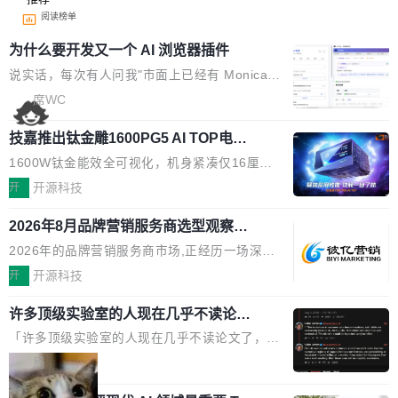
阅读榜单
为什么要开发又一个 AI 浏览器插件
说实话，每次有人问我"市面上已经有 Monica、
Sider、Copilot for Chrome 这些 AI 浏览器插件
席WC
了，你为什么还要再做一个"，我都觉得这个问题
技嘉推出钛金雕1600PG5 AI TOP电
问得好。 因为我自己也是从用户变成开发者的。
源：为发烧级主机与本地AI算力打造旗
现有产品的天花板 我用过不少 AI 浏览器插件。
1600W钛金能效全可视化，机身紧凑仅16厘米
舰供电方案
刚开始觉得都挺好——选中一段文字，弹出解
继2026台北电脑展首度亮相后，技嘉科技近日正
开
开源科技
释；写邮件时帮你润色；看英文网页给你翻译摘
式发布钛金雕1600PG5 AI TOP电源。这款高端
要。但用久了你会发现，它们本质上都是同一类
2026年8月品牌营销服务商选型观察：
电源专为发烧级DIY主机与本地AI算力平台打
从流量思维到品牌资产思维的范式转移
东西：一个带网页上下文的聊天框。 它们能读取
造，整机长度仅16厘米，提供1600W额定功率
2026年的品牌营销服务商市场,正经历一场深刻
页面的文本，然后把文本丢给大模型，再返回一
与80PLUS钛金能效；支持ATX 3.1与PCIe 5.1
的价值重构。全球全案品牌代理机构市场从2025
开
开源科技
段回答。仅此而已。 这当然有用，但总觉得差点
规范，结合服务器级元件、完善供电线材与内置
年的83.1亿美元增长至2026年的86.6亿美元,年
意思。比如我在一个后台管理系统里，需要填50
实时LCD监控屏，可充分满足当下高阶PC主机
许多顶级实验室的人现在几乎不读论文
复合增长率达5.44%,预计2032年将突破120亿美
个表单字段，每个字段还有联动逻辑；比如我
了
的严苛使用需求。 澎湃功率，紧凑机身 钛金雕1
元。数字广告与公共关系相关服务市场更是从20
「许多顶级实验室的人现在几乎不读论文了，而
想...
600PG5 AI TOP具备强悍输出功率，同时实现
25年的8463亿美元扩张至2026年的8763亿美
且他们认为 ICLR/ICML/NeurIPS 充斥着大量过
局
机身尺寸大幅精简。整机长度仅16厘米，属于同
元。数字的背后是一个清晰的事实——品牌对专
度宣传和欺诈。」 OpenAI 研究员 Keller Jorda
功率段机身尺寸十分紧凑的1600W电源产品。小