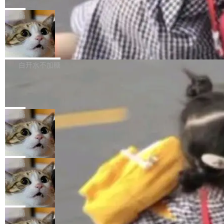
C版的产品，搭载“人机双写”重磅功能——你写
全球知名开源多媒体框架 FFmpeg 今天正式发
给 OpenAI 总法律顾问 Che Chang 发了封邮
你的，AI写AI的，同屏协作互不干扰。一句话让
布了 9.0 版本。这个版本除了带来新一代音视频
局
件，附了一封长信，要求 OpenAI 配合调查前苹
AI帮你干活，现在开启全新体验！ 温馨提示：
处理能力和硬件加速支持之外，还有一个特殊之
果员工带走机密信...
体验WorkBuddy鸿蒙PC版前，请将 HUAWEI M
亚马逊成本失控：AI 写代码烧掉 1215
处：FFmpeg 9.0 的代号是“Lei”。 这个名字，
万元，超预算 860%
atePad Edge 升级至 HarmonyOS 6.1.0.135S
来自中国开发者雷霄骅（Lei Xiaohua）。 对于
外媒近日曝光了亚马逊的多份内部报告显示，AI
P9 patch03及以上版本。 *升级路径：设置 > 搜
很多中国音视频开发者而言，这个名字并不陌
导致公司在多个项目上超支。《金融时报》报道
白开水不加糖
索“软件更新” > 检查更新，即可搜索新版本，下
生。十年前，他通过大量中文技术文章、源码分
称，仅一个项目的成本超支就高达 180 万美元
载安装完成升级即可。 没有...
析和开源示例，让一代开发者第一次真正理解 F
Hugging Face CEO 发声：中国正在开
（约合人民币 1215 万元）。 具体来说，一名工
源模型上碾压我们
Fmpeg，也成为很多人进入音视频开发领域的
程师借助 Anthropic 旗下 Claude Sonnet 模型
"他们正在开源模型上碾压我们。" Hugging Fac
“启蒙老师”。 而今年，恰好是雷霄骅离世十周
编写程序，目标是完成电商平台作者信息与商品
e CEO Clément Delangue 在 CNBC 的采访里
局
年。FFmpeg 社区最终选择用一个大版本的名
列表的数据匹配 —— 一项常规的数据处理任
没有拐弯抹角。他说中国正在赢得 AI 竞赛，而
字，留下了这份纪念。 雷霄骅曾是中国传媒大学
务，最终却产生了 180 万美元的账单，实际支出
当 AI agent 把源码变成了最好的扩展系
且按目前的速度，中国 AI 工具预计在今年底或
数字电视技术方向的博士生，长期从事视频、音
统，开发者工具必须开源
超出原定预算 860%。 更令人意外的是，该项目
2027 年就能追上美国前沿实验室的水平。 Dela
五年前，David Crawshaw 问过很多软件工程师
频技...
最终并未成功落地，而高额算力消耗持续运行长
ngue 把原因归结为一件事：开放协作。中国的
一个问题：你写过什么给自己用的程序？答案几
局
达 5 个月，公司直到财务对账时才察觉异常。这
AI 开发者在一个共享和协作的生态里加速迭代，
乎都是没有。工程师们整天用别人写的程序写程
意味着一个无人看管的 AI 程序，在近半年时间
而美国模型厂商在"闭门造车"。他的原话是 "buil
DeepSeek Harness 宣布内测邀请，全
序给别人用。偶尔有人自己写个博客系统、智能
里日夜不停地"烧钱"。 复盘显示，...
网最大规模开源 Agent 路演现场诞生
ding in silos"——各自为战，互不通气。 这个判
家居控制、家庭实验室，都算稀奇事。 Crawsh
一条内测招募帖，发出去的时候大概没人想到它
断从他嘴里说出来分量不同。Hugging Face 是
aw 是 Shelley 的作者，一个开源 AI coding age
会变成一场开源 Agent 生态的路演。 8月1日，
局
全球最大的开源 AI 平台，上面跑着上百万个模
nt。他最近在博客上写了一篇文章，核心论点很
DeepSeek Harness 团队负责人崔添翼（tiany