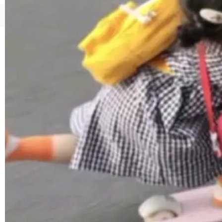
1，U1.5-Lite-Preview 在以下方向上带来了显著
提升： 原生支持4K图像生成； 更精细的局部纹
©OSCHINA(OSChina.NET)
京ICP备2025119063号
理、细节与真实世界质感； 更准确的中英文文字
生成与复杂版式组织； 更稳定的图...