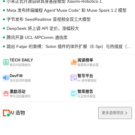
小米正式开源自研具身基座模型 Xiaomi-Robotics-1
Meta 发布终端编程 Agent“Muse Code” 和 Muse Spark 1.2 模型
字节发布 SeedRealtime 音视频全双工大模型
DeepSeek 将上调 API 定价，涨幅较大
腾讯开源 UCL-MPComm 通信库
跳出 Fatjar 的束缚：Solon 插件的体外扩展（E-Spi）与热插拔（H-Spi）
TECH DAILY
阅读榜单
每日内容报纸化
每周热文看这里
DevFM
智写平台
当天资讯听着看
AI 创作更轻松
激励活动
智库报告
参与活动赢源石
行业技术报告
AI 造物
更多造物项目