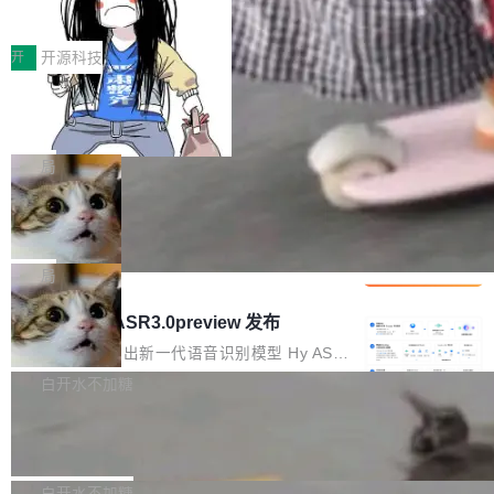
得住、用得稳、省得下、更安全！ 一、从现在开
价值潜能：华为云码道（CodeArts）
q2Seq 和 DocAI 的共同发明人）以及 Oriol Vin
中文驱动的数字员工，自主理解需求、规划步
一、代码仓深度理解技术的作用与价值 在软件工
始，Token使用一目...
代码仓技术解析
yals（Gemini 联合负责人，AlphaSta...
骤、编写代码。不挑模型、不挑平台，curl 一行
程实践中，代码仓是企业核心知识资产的主要载
开
开源科技
装完即用。 开源地址：Gitee · GitCode · GitHu
体。企业级代码仓库通常包含数十万乃至数百万
b 安装 支持 Java 8+（8~26）、macOS / Linu
一条“删库”命令跑 17 小时，算法工程
个文件，其规模远超单次模型调用可承载的上下
师删光 89TB 数据只为干私活
x / Windows / Harmony PC。 # macOS / Linu
文窗口。随着项目规模的持续扩张与代码历史的
最高人民检察院8月4日公布了一起案件：北京一
x / Harmony PC curl -fsSL https://solon.noea
不断累积，代码仓中的模块关系、接口契约、业
名90后算法工程师王某，为了给自己接的私活腾
局
r.org/solon...
务逻辑等关键信息往往分散于数十乃至数百个文
服务器空间，删光了公司AI游戏部门的全部核心
件之中，形成高度复杂的知识关联网络。传统的
Cloudflare 分享推理优化实践：KV ca
数据。 王某2024年1月入职东城区某科技公司AI
che 量化 + 权重压缩，吞吐量提升 4
代码检索手段（如关键词匹配、目录遍历）仅能
短剧部门，有互联网大厂背景。在公司内部架构
Kimi 和 GLM 是当前最强的大模型系列之一，但
1%，成本降 30%
在语法层面完成文本定位，难以触及代码的语义
调整期间，部门三次通知全员将数据从A集群迁
它们有一个共同的问题：太吃显存了。月之暗面
局
内涵与结构关联，导致开发者使用代码智能体在
移到B集群，王某都回复了"收到"。 他没有迁移
的 Kimi K 系列和智谱的 GLM 都是长上下文、M
理解大规模代码仓时面临显著"代码仓理解"瓶
腾讯混元 Hy ASR3.0preview 发布
数据。2024年9月3日下午4点，他使用此前登录
oE 架构的大模型，好用到让人上瘾，但 GPU 显
颈。 代码仓深度理解服务（以下简称" CodeBas
的账号密码进入A集群，输入了一条被程序员圈
存永远不够用。 Cloudflare 的 Workers AI 团队
腾讯混元正式推出新一代语音识别模型 Hy ASR
e深度理解服务"）是华为云码道（CodeA...
称为"删库跑路"的命令——最高管理员权限、无
一直在跑这些模型的推理。他们在官方博客上发
3.0preview。基于最新一代大语言模型 Hy3 的
白开水不加糖
需确认、强制递归删除。17个小时后，运维人员
了一篇技术文章，详细拆解了三种让大模型在 G
语言理解能力，以及融合了高精度语音识别与深
发现异常并中止进程时，89TB数据已经没了。
Pale Moon 34.3.2 发布，苍月浏览器
PU 上跑得更省、更快的技术手段——KV cache
度语义理解能力，实现了语音识别能力的全面升
删掉的是AI游戏部门的全部开发文件，包括公司
量化、模型权重压缩、以及共享 KV cache 的完
级。 根据介绍，Hy ASR3.0preview 目标在于：
Pale Moon 34.3.2 现已发布，这是一个安全更
自研的多个文生3D和...
整性保护。效果是：吞吐量提升 41%，每 token
让语音识别不再只是听清，而是真正听懂。通过
新和少量网页兼容性修复版本。 Changes/fixe
白开水不加糖