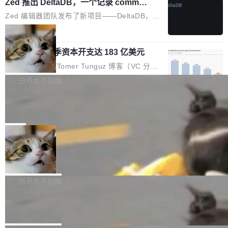
个小型数据库，应用天然按分片构建，单个数据
Zed 推出 DeltaDB，一个记录 commit
高价的三星折叠（三星Galaxy Z Fold8 Ultra / Z
之间所有操作的版本控制系统
库的竞争和爆炸半径问题在设计层面就被消除
Fold8 / Z Flip8）外，其余要么是中低端机器，
Zed 编辑器团队发布了新项目——DeltaDB，一
了。 闲置的 cell 会休眠到几乎不占资源。当 cel
例如iQOO Z11i、REDMI Note 17、REDMI No
个在 git commit 之间记录每一次编辑操作的版
局
l 迁移或唤醒时，新宿主从 S3 恢复 SQLite 数据
te 17 Pro、OPPO K15，要么是vivo X300 E这
本控制系统。目前处于 Early Access 阶段。 De
库继续执行。存储库是持久化的唯一真相...
样的次旗舰。 Galaxy Z Fold8 Ultra / Z Fold8 /
SpaceXAI 单季资本开支达 183 亿美元
ltaDB 的核心思路直接写在 landing page 最显
Z Flip8三款折叠屏新机均在7月22日发布，且全
眼的位置：「Software is made between com
根据风险投资人Tomer Tunguz 博客（VC 分
部搭载骁龙8 Elite Gen5 for Galaxy，它们本该
mits」——软件是在 commit 之间写出来的。git
析）披露的最新分析与第二季度业绩报告，Spac
白开水不加糖
是7月性...
只记录了你提交的最终状态，但真正的工作过程
eXAI在上个季度的总资本支出飙升至183.7亿美
——打字、删改、试错、agent 对话——都在 co
Meta 发布终端编程 Agent“Muse Cod
元。其中，绝大部分资金被直接用于 AI 领域，
e” 和 Muse Spark 1.2 模型
mmit 之间的空隙里丢失了。 DeltaDB 要做的就
金额高达158.3亿美元，这一单项投入已经逼近
Meta 今天发布了两款 AI 产品：Muse Code，
是把这段空隙补上。 回退到任何一次编辑：Delt
微软同期总资本开支的四成。 与亚马逊、Alpha
一个在终端里运行的编程 agent；Muse Spark
局
aDB 捕获 commit 之间的每一次操作，...
bet、微软以及 Meta 等传统科技巨头相比，Spa
1.2，驱动这个 agent 的新模型。一句话概括：
ceXAI的资金消耗速度尤为引人瞩目。然而，支
美团开源 LoHoSearch，用知识图谱校
你可以用 curl -fsSL https://dev.meta.ai/install.
准 AI 能力认知
撑庞大支出的资金来源却呈现出截然不同的面
sh | bash 安装一个能在大项目里自动规划、写
机器出题的前提，是让机器拥有全局视野。整个
貌。数据显示，微软和 Meta 主要依托充沛的经
代码、验证结果的 AI 终端工具。 据介绍，Muse
构建流程可以分为四个环节：建图 → 控制难度
白开水不加糖
营现金流来覆盖资本开支，其资本支出覆盖率分
Code 是 Meta 的编程 agent 产品。它和市场上
→ 质量把关 → 数据概览。
别达到155% 和106%;而SpaceXAI的经营现金
腾讯开源 UCL-MPComm 通信库
已有的终端编程 agent 在设计理念上有几个明显
流仅能覆盖资本开支的12...
的差异点。 异步后台 agent：Muse Code 有一
腾讯网平团队宣布开源了 UCL-MPComm 通信
个主 agent 循环，外加一组后台 agent。这些后