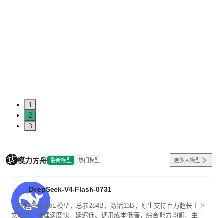
1
2
3
模力方舟
最新模型
热门模型
更多大模型
DeepSeek-V4-Flash-0731
高效轻量化MoE模型，总参284B，激活13B，原生支持百万超长上下
文能力。推理速度快、延迟低、调用成本低廉，综合能力均衡，主打