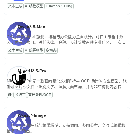
高并发、轻量化任务，适合日常对话、内容创作、基础 RAG、批量
文本生成
AI 编程模型
Function Calling
文案处理等普惠刚需场景。
Qwen3.8-Max
2.4万亿参数MoE旗舰，编程与办公能力全面跃升，可自主编程十数
天交付完整项目。胜任法律、金融、设计等数百种专业任务，一次对
话端到端交付生产级成果。原生视觉理解贯穿规划、执行与验证全流
文本生成
AI 编程模型
多模态
程，支持超长文档与长视频的深度语义解析。长程任务中自主规划与
闭环迭代，持续进化。
MinerU2.5-Pro
MinerU2.5-Pro是一款面向复杂文档解析与 OCR 场景的专业模型，能
够从图片和文档中识别文字、理解页面布局，并将非结构化内容转换
为便于存储、检索和二次处理的结构化结果。
8K
多语言
文档处理/OCR
Wan2.7-Image
万相 2.7 图像生成与编辑模型，支持组图、多图参考、交互式编辑和
最高 2K 输出。