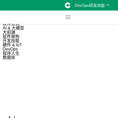
DevOps研发效能
综合
开源资讯
软件资讯
AI & 大模型
大前端
软件架构
开发技能
硬件 & IoT
DevOps
程序人生
数据库
1