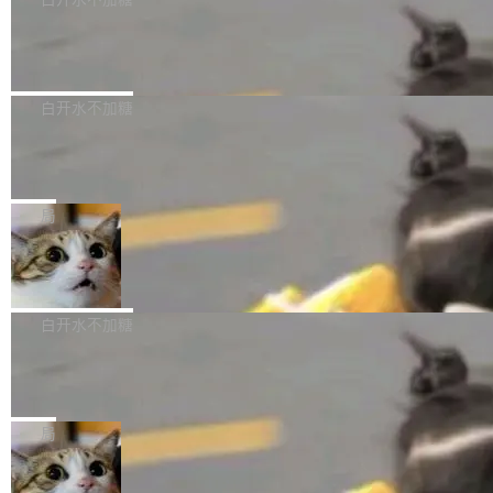
成本降低 30%，精度不变。 FP8 省的不仅是显
先理解你的语境和意图，再把准确的文字直接给
s： 实现了URL.Parse()便捷功能 对浏览器内部
存 KV cache 是推理时最吃显...
到你。从“逐字转写、单点优化”演进为“理解语
PostgreSQL 18/19 新特性深度解读
函数添加了多项边界检查，以避免潜在的越界访
境、兼容场景、一键直出”。 Hy ASR 3.0 previe
问、下溢和溢出。（DiD） 修复了加载和解析内
演讲者分享了一个有趣的实践：面对 PG 18 已
w 不要求标准普通话，方言识别覆盖粤语、吴语
容提供的字体时出现的几个问题 为避免音频加
发布的 Release Notes，他利用 AI 工具（如 Co
白开水不加糖
等 10 大方言片区和 20 余个二级小片区。在开
载、处理和播放过程中可能出现的一系列错误，
pilot）对数千条 commit 日志进行自动分析，先
源评测集中，Hy ASR 3.0 preview 在多语种的
对音频采样频率设定了下限 采样率低于 8kHz
慕尼黑市政府为全职开源项目维护者提
让模型总结出三十余条潜在特性，再逐条要求生
WER（...
供资助
（通常被认为是 "telephone"/"walkie-talkie" 音
成详细解释和代码校验，最终筛选出对用户体感
"在过去大约 10 年的大部分时间里，libexpat 的
质的最低采样率）的音频格式将被拒绝 修复了 C
最强的若干项。对于尚未正式发版的 PG 19，则
维护工作一直与我的日常工作、家务、社交生活
局
SS 圆角虚线样式中可能存在的问题 如果表单中
通过拉取过去一年内（从 PG 18 Beta1 时间点
和休闲娱乐竞争时间。" 这是 libexpat 维护者 S
的图像元素不在同一个子树中，则它们将不再关
至今）的所有 commit，同样交由 AI 分析提炼。
Firefox 153.0.3 发布
ebastian Pipping 写在博客里的话。8 月 4 日，
联 加...
经过人工复核，准确度令人满意。这一方法也为
他宣布了一个新消息：从 2026 年 8 月 1 日起，
Firefox 153.0.3 现已发布，具体更新内容如
社区爱好者提供了高效跟踪新版本的思路。
他可以全职维护 libexpat 了，最长 6 个月。发
下： New Smart Window 包含多项增强功能：
白开水不加糖
工资的是慕尼黑市政府。 libexpat 是一个 C99
<ul> <li>现在建议列表会显示更多结果，方便用
编写的流式 XML 解析器，MIT 许可证。和 libx
Cloudflare Computer 开源：你的 Age
户查找历史记录和切换到已打开的标签页。（<a
nt 需要一台电脑，而不是一个容器
ml2 一样，它是世界上使用最广泛的 XML 解析
href="https://bugzilla.mozilla.org/show_bug.c
Cloudflare 开源了名为 @cloudflare/computer
库之一。你的操作系统、浏览器、无数的基础设
gi?id=2019042">Bug&nbsp;2019042</a>）</l
的 npm 包。项目的核心论点是：容器不适合 Ag
局
施软件，很可能都在用它。而过去十年，维护它
i> <li>现在，助手可以直接使用 Exa 的网络搜索
ent 计算。真正适合的，是 Isolate。 Cloudflare
的人一直在用业余...
结果回答问题，而无需将问题转交给搜索引擎。
OpenAI 公开邮件和聊天记录回应苹果
工程师在这件事上没什么可谦虚的——他们用 W