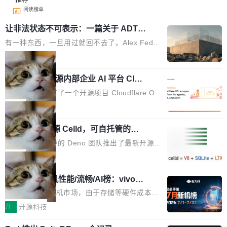
阅读榜单
让非法状态不可表示：一篇关于 ADT
的帖子在 Reddit 火了
有一种东西，一旦用过就回不去了。Alex Fedos
eev 管它叫"软件设计的基石"。 他说的东西不新
局
鲜——代数数据类型（ADT），尤其是和类型
Cloudflare 开源内部企业 AI 平台 Clou
（sum type）。但他说清楚了一件事：这不是类
dflare OS
型系统的学术体操，是日常编码的思维方式。 文
Cloudflare 发布了一个开源项目 Cloudflare O
章从一个简单的例子切入。一个网站的深色主题
S。如果你只看官方博客，你会觉得这是又一
局
设置，如果用布尔值 + 可空字段来表示——bool
个"AI 知识库 + 聊天机器人"——每个大厂都在
ean 表示是否可切换，nullable 的默认模式、浅
Deno 团队开源 Celld，可自托管的分
做，没什么新鲜的。 但 Kenton Varda 在 Twitte
布式 Durable Objects
色方案、深色方案——会产生大量无意义的组
r 上把事情说清楚了： 今天我们发布了 Cloudfla
Ryan Dahl 领导的 Deno 团队推出了最新开源项
合。方案缺了、配置冲突了、全 null 了。要知道
re OS，一个带连接器的聊天机器人，跟其他所
目 Celld，一个能在自己机器上运行 Cloudflare
局
哪些组合有效，作者说，你得靠"文档、校验、或
有科技公司做的一样。只不过，实际上它不一
Workers 和 Durable Objects 的守护进程。 设
者部落知识"。 换个写法。Rust 的 enum，两个
样。这是 Sandstorm.io 的重制版，我十年前的
鲁大师7月新机性能/流畅/AI榜：vivo夺
计思路很直接：每个对象是一个独立的 SQLite
变体：Switchable...
性能、流畅双第一，三星Galaxy Z系列
那个创业公司。不同的是，这次它构建在 Cloudf
数据库，按名称寻址，复制到你自己的 S3 兼容
2026年7月的手机市场，由于存储等硬件成本暴
新折叠缺席
lare Workers 上——我花了九年时间搭建的平台
存储库里。节点之间只通过这个存储库协调——
增，手机厂商的日子也不好过啊，新机速度明显
开
开源科技
——并且深度集成了 AI。这基本上是我十年秘密
没有控制平面，没有共识协议。每个对象自带一
放缓，因此硝烟味淡了许多。新机参数规格除开
计划的顶峰。 十年前，Ken...