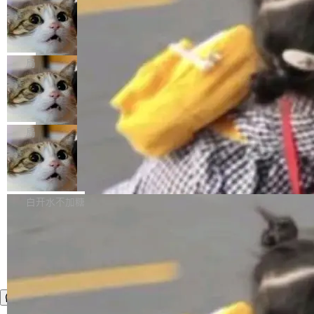
年。FFmpeg 社区最终选择用一个大版本的名
列表的数据匹配 —— 一项常规的数据处理任
没有拐弯抹角。他说中国正在赢得 AI 竞赛，而
字，留下了这份纪念。 雷霄骅曾是中国传媒大学
务，最终却产生了 180 万美元的账单，实际支出
当 AI agent 把源码变成了最好的扩展系
且按目前的速度，中国 AI 工具预计在今年底或
数字电视技术方向的博士生，长期从事视频、音
统，开发者工具必须开源
超出原定预算 860%。 更令人意外的是，该项目
2027 年就能追上美国前沿实验室的水平。 Dela
五年前，David Crawshaw 问过很多软件工程师
频技...
最终并未成功落地，而高额算力消耗持续运行长
ngue 把原因归结为一件事：开放协作。中国的
一个问题：你写过什么给自己用的程序？答案几
局
达 5 个月，公司直到财务对账时才察觉异常。这
AI 开发者在一个共享和协作的生态里加速迭代，
乎都是没有。工程师们整天用别人写的程序写程
意味着一个无人看管的 AI 程序，在近半年时间
而美国模型厂商在"闭门造车"。他的原话是 "buil
DeepSeek Harness 宣布内测邀请，全
序给别人用。偶尔有人自己写个博客系统、智能
里日夜不停地"烧钱"。 复盘显示，...
网最大规模开源 Agent 路演现场诞生
ding in silos"——各自为战，互不通气。 这个判
家居控制、家庭实验室，都算稀奇事。 Crawsh
一条内测招募帖，发出去的时候大概没人想到它
断从他嘴里说出来分量不同。Hugging Face 是
aw 是 Shelley 的作者，一个开源 AI coding age
会变成一场开源 Agent 生态的路演。 8月1日，
局
全球最大的开源 AI 平台，上面跑着上百万个模
nt。他最近在博客上写了一篇文章，核心论点很
DeepSeek Harness 团队负责人崔添翼（tiany
型。谁在开源赛道上领先，...
简单：开发者工具必须开源。 理由不是传统的自
商汤 SenseNova U1.5-Lite-Preview
i）在 X 上发帖： 「如果你是 Agent Harness 相
开源
由软件情怀，而是一个跟 AI agent 直接相关的
关开源项目的开发者，希望参加 DeepSeek Har
商汤科技宣布面向社区开源轻量级统一多模态模
技术判断。 两行 prompt 就能个性化任何软件 C
ness 的内测，可以回复或私信联系我。请附上
型的预览版本 SenseNova U1.5-Lite-Preview。
白开水不加糖
rawshaw 给出了两个 prompt。 第一个： "下载
GitHub id 以及开源代表作。」 DeepSeek 曾在
公告称，SenseNova U1.5-Lite-Preview并非简
某个软件的源码，在本地构建。修改 agent ...
官方招聘信息中写过一条简洁有力的公式：Mod
单的模型规模升级，而是基于 SenseNova U1
el + Harness = Agent。模型负责理解和推理，
的一次系统性迭代，不仅在同一架构中贯通视觉
Harness 负责把能力落到真实环境中——调用工
理解、推理、生成与编辑，还仅以 8B-MoT 的轻
具、读写文件、管理上下文、处理错误、完成闭
量大小，将能力推进到4K、更精细的真实质感、
环。崔添翼招人的标...
更复杂的视觉控制和可持续迭代编辑。 相比 U