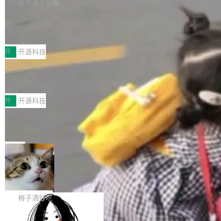
库，并将作为transport接入Mooncake TENT。
白开水不加糖
台 agent...
该通信库针对AI Memory池化场景的数据传输需
CoStrict入选工信部2025人工智能应用
求进行了深度优化，能够实现数据中心内大规模
典型案例
计算节点间多种内存类型的高性能通信。 UCL-
近日，工信部科技司公示《2025人工智能应用典
MPComm将作为一种传输引擎接入Mooncake T
型案例入选名单》，深信服“面向企业研发场景的
开
开源科技
ENT，实现零拷贝传输性能提升30%、非零拷贝
开源 AI 编程平台 CoStrict 应用”凭借卓越的技术
传输性能最高提升5倍。UCL-MPComm底层基
深信服AI算力网关入选工信部人工智能
创新与落地成效成功入选。 全链路私有化部署，
应用典型案例！
于自研UCL-Engine通信引擎，后续腾讯网平将
助力企业AI研发安全落地 当前，越来越多企业已
前不久，工业和信息化部正式发布《2025年人工
持续开源更多基于UCL-Engine的高性能通信组
经开始引入 AI Coding 工具，通过调用公有云模
智能应用典型案例名单》，集中展示人工智能在
开
开源科技
件。 腾讯网平团队在UCL-MPComm中实现了一
型或企业内部部署模型提升研发效率。但随着 AI
各领域的应用成果，覆盖技术底座、行业赋能、
个独立于业务线程的全局通信引擎（Engine），
Coding 从个人辅助工具逐步走向团队级、组织
Jeff Dean 离开 Google：一个时代的结
产品应用、支撑保障、专题等五大方向。深信服
并实...
束，一个实验室的开始
级应用，企业在规模化落地过程中，对安全性、
AI算力网关（AI创新平台）成功入选！ 随着各行
Google 员工编号 20。MapReduce 作者之一。
可控性和代码质量提出了更高要求。 首先是数据
各业的Agent走向规模化建设，算力构成形态逐
Bigtable 作者之一。TensorFlow 的作者之一。
局
安全与合规要求。对于大多数普通研发场景，公
渐丰富，用户关注的重点也在发生变化：不只是
Gemini 的架构师。Google 首席科学家。 Jeff D
有云模型能够满足快速试用和效率提升的需求。
让AI用起来，还要进一步看清混合算力时代下，
🔥 SolonCode v2026.8.4 发布：界面
ean 在 Google 工作了 27 年后，宣布离职。 他
但对于金融、能源、医疗等对数据安全要求较...
字体可调、22 种语言、记忆搜索增强
Token花在哪里、算力是否被充分利用，以及持
不是一个人走。一同离开的还有 Sanjay Ghema
打开终端就能上岗的全中文编码智能体，这一轮
续增长的AI成本该如何优化。 深信服AI算力网关
wat（Google 员工编号 23，Jeff Dean 二十多
把「看得清、用母语、记得住」三件事一次补
梅子酒好吃
正是围绕这些实际问题，从Token治理和成本治
年的编程搭档，MapReduce 和 Bigtable 的共同
齐。 SolonCode 是什么 SolonCode 是杭州无
理两个方面，让用户的每一份算力都看得清、管
作者）、Quoc Le（Google 大脑核心成员，Se
让“代码语义理解”深度释放AI Coding
耳科技研发的企业级终端编码智能体——一位全