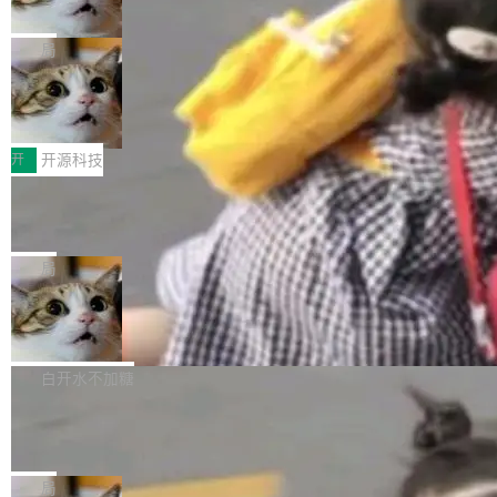
诉讼，称“Apple is getting this wron
（<a href="https://bugzilla.mozilla.org/show_
orkers 跑了十年 Isolate。用 CEO Matthew Pri
上个月，苹果一纸诉状把 OpenAI 告上法庭，指
g”
bug.cgi?id=204...
nce 的话说：「我们一生都在用 Isolate 运行代
控其挖角苹果前员工并窃取商业秘密。苹果的诉
局
码，而 AI Agent 不需要容器，它们需要的是 Iso
状把 OpenAI 描述成一个系统性地从前东家挖
late。」 容器为什么不合适 容器的问题在于启动
HUAWEI MatePad Edge上架WorkBu
人、套取机密信息的对手。 OpenAI 没发律师
ddy鸿蒙PC版，说话就能干活的AI办公
和销毁都太重了。一个 Agent 要执行的任务可能
函，也没选择庭外沉默。它在官网贴了一篇博
全能AI工作台WorkBuddy鸿蒙PC版上架HUAWE
搭子
只需要几毫秒的 CPU 时间，但容器从冷启动到
文，标题只有六个字：Apple is getting this wro
I MatePad Edge应用市场，直接下载即可使
开
开源科技
就绪要花数秒。如果未来有十...
ng。 然后，它把邮件往来和 iMessage 聊天记
用，与鸿蒙电脑上的体验一致。值得一提的是，
FFmpeg 9.0 发布：代号“Lei”，以此纪
录全贴了出来。 他发错人了 苹果外部律师 Gabr
这是目前市面上唯一支持平板接入WorkBuddy P
念中国开发者雷霄骅
iel Gross 来自 Weil 律所，2 月 23 日下午 5:53
C版的产品，搭载“人机双写”重磅功能——你写
全球知名开源多媒体框架 FFmpeg 今天正式发
给 OpenAI 总法律顾问 Che Chang 发了封邮
你的，AI写AI的，同屏协作互不干扰。一句话让
布了 9.0 版本。这个版本除了带来新一代音视频
局
件，附了一封长信，要求 OpenAI 配合调查前苹
AI帮你干活，现在开启全新体验！ 温馨提示：
处理能力和硬件加速支持之外，还有一个特殊之
果员工带走机密信...
亚马逊成本失控：AI 写代码烧掉 1215
体验WorkBuddy鸿蒙PC版前，请将 HUAWEI M
处：FFmpeg 9.0 的代号是“Lei”。 这个名字，
万元，超预算 860%
atePad Edge 升级至 HarmonyOS 6.1.0.135S
来自中国开发者雷霄骅（Lei Xiaohua）。 对于
外媒近日曝光了亚马逊的多份内部报告显示，AI
P9 patch03及以上版本。 *升级路径：设置 > 搜
很多中国音视频开发者而言，这个名字并不陌
导致公司在多个项目上超支。《金融时报》报道
白开水不加糖
索“软件更新” > 检查更新，即可搜索新版本，下
生。十年前，他通过大量中文技术文章、源码分
称，仅一个项目的成本超支就高达 180 万美元
载安装完成升级即可。 没有...
析和开源示例，让一代开发者第一次真正理解 F
Hugging Face CEO 发声：中国正在开
（约合人民币 1215 万元）。 具体来说，一名工
源模型上碾压我们
Fmpeg，也成为很多人进入音视频开发领域的
程师借助 Anthropic 旗下 Claude Sonnet 模型
"他们正在开源模型上碾压我们。" Hugging Fac
“启蒙老师”。 而今年，恰好是雷霄骅离世十周
编写程序，目标是完成电商平台作者信息与商品
e CEO Clément Delangue 在 CNBC 的采访里
局