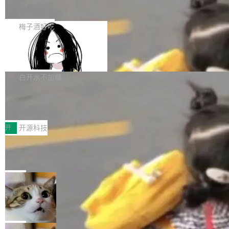
展开启新的篇章。
滞，过去三个月内没有任何条目完成更新，用户
如果你在 Spring Boot 里做过国际化，流程大概
提交的编辑请求也长期处于待处理状态。 Groki
是这样的：配 MessageSource 的 Bean、写 R
梅子酒好吃
pedia 于去年底上线，定位为由人工智能生成内
eloadableResourceBundleMessageSource、
容的百科平台，被马斯克视为传统众包百科网站
Apache Doris 4.1 全面增强 Iceberg：
声明 LocaleResolver、注册 LocaleChangeInt
支持 UPDATE、MERGE INTO 与 Iceb
维基百科的替代方案。Lawfare 调查发现，无论
erceptor…五六步之后才能看到第一行翻译文
Apache Doris 4.1 要补齐的，正是缺失的那一
erg V3
热门页面还是低关注度页面，均未出现近期更
本。 Solon 换了个方式。整个 i18n 模块围绕三
半。在已有查询能力的基础上，Doris 进一步支
白开水不加糖
新，相关问题并非局限于特定领域，而是在不同
个解析器、一个注解、一个工具类展开——没有
持了 UPDATE、DELETE、MERGE INTO 等数
主题和访问量页面中普遍存在。 调查人员最初认
XML、没有拦截器注册、没有样板配置。 资源
Testin XAgent：CIO智能测试落地指南
据修改操作、完整的表结构管理与分区演进，以
为，Grokipedia可能只是限...
文件的约定 把文件放到 resources/i18n/ 下： r
及 rewrite_data_files、expire_snapshots 等日
7月30日，TiD2026质量竞争力大会在北京中关
esources/i18n/messages.properties ...
常维护操作，并完整支持 Iceberg V3 格式。
村国家自主创新示范区会议中心开幕。本届大会
开
开源科技
由中关村智联软件服务业质量创新联盟主办，以
让非法状态不可表示：一篇关于 ADT
“智构可信·质创未来——AI原生时代的质量新范
的帖子在 Reddit 火了
式”为主题，直面AI从实验室走向规模化产业落地
有一种东西，一旦用过就回不去了。Alex Fedos
的核心质量命题。会上，《2026智能研发生产力
eev 管它叫"软件设计的基石"。 他说的东西不新
局
工具选型手册》发布，Testin云测的Testin XAge
鲜——代数数据类型（ADT），尤其是和类型
Cloudflare 开源内部企业 AI 平台 Clou
nt智能测试系统入选AI测试领域代表产品。对CI
（sum type）。但他说清楚了一件事：这不是类
dflare OS
O而言，这提示了一个转变：AI测试正在从效率
型系统的学术体操，是日常编码的思维方式。 文
Cloudflare 发布了一个开源项目 Cloudflare O
工具升级为企业的质量基础设施。 CIO面对的新
章从一个简单的例子切入。一个网站的深色主题
S。如果你只看官方博客，你会觉得这是又一
局