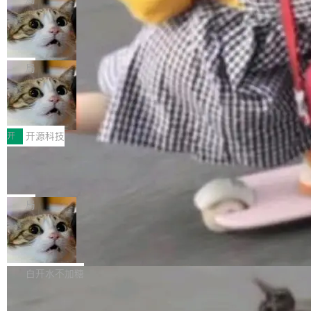
现实 过去两年，CIO们的焦虑清单上多了两项：
设置，如果用布尔值 + 可空字段来表示——bool
个"AI 知识库 + 聊天机器人"——每个大厂都在
一是如何让大模型和智能体应用安全地从PoC走
ean 表示是否可切换，nullable 的默认模式、浅
Deno 团队开源 Celld，可自托管的分
做，没什么新鲜的。 但 Kenton Varda 在 Twitte
向生产，二是如何让测试团队跟得上AI应用...
布式 Durable Objects
色方案、深色方案——会产生大量无意义的组
r 上把事情说清楚了： 今天我们发布了 Cloudfla
Ryan Dahl 领导的 Deno 团队推出了最新开源项
合。方案缺了、配置冲突了、全 null 了。要知道
re OS，一个带连接器的聊天机器人，跟其他所
目 Celld，一个能在自己机器上运行 Cloudflare
局
哪些组合有效，作者说，你得靠"文档、校验、或
有科技公司做的一样。只不过，实际上它不一
Workers 和 Durable Objects 的守护进程。 设
者部落知识"。 换个写法。Rust 的 enum，两个
样。这是 Sandstorm.io 的重制版，我十年前的
鲁大师7月新机性能/流畅/AI榜：vivo夺
计思路很直接：每个对象是一个独立的 SQLite
变体：Switchable...
性能、流畅双第一，三星Galaxy Z系列
那个创业公司。不同的是，这次它构建在 Cloudf
数据库，按名称寻址，复制到你自己的 S3 兼容
2026年7月的手机市场，由于存储等硬件成本暴
新折叠缺席
lare Workers 上——我花了九年时间搭建的平台
存储库里。节点之间只通过这个存储库协调——
增，手机厂商的日子也不好过啊，新机速度明显
开
开源科技
——并且深度集成了 AI。这基本上是我十年秘密
没有控制平面，没有共识协议。每个对象自带一
放缓，因此硝烟味淡了许多。新机参数规格除开
计划的顶峰。 十年前，Ken...
个小型数据库，应用天然按分片构建，单个数据
Zed 推出 DeltaDB，一个记录 commit
高价的三星折叠（三星Galaxy Z Fold8 Ultra / Z
之间所有操作的版本控制系统
库的竞争和爆炸半径问题在设计层面就被消除
Fold8 / Z Flip8）外，其余要么是中低端机器，
Zed 编辑器团队发布了新项目——DeltaDB，一
了。 闲置的 cell 会休眠到几乎不占资源。当 cel
例如iQOO Z11i、REDMI Note 17、REDMI No
个在 git commit 之间记录每一次编辑操作的版
局
l 迁移或唤醒时，新宿主从 S3 恢复 SQLite 数据
te 17 Pro、OPPO K15，要么是vivo X300 E这
本控制系统。目前处于 Early Access 阶段。 De
库继续执行。存储库是持久化的唯一真相...
样的次旗舰。 Galaxy Z Fold8 Ultra / Z Fold8 /
SpaceXAI 单季资本开支达 183 亿美元
ltaDB 的核心思路直接写在 landing page 最显
Z Flip8三款折叠屏新机均在7月22日发布，且全
眼的位置：「Software is made between com
根据风险投资人Tomer Tunguz 博客（VC 分
部搭载骁龙8 Elite Gen5 for Galaxy，它们本该
mits」——软件是在 commit 之间写出来的。git
析）披露的最新分析与第二季度业绩报告，Spac
白开水不加糖
是7月性...
只记录了你提交的最终状态，但真正的工作过程
eXAI在上个季度的总资本支出飙升至183.7亿美
——打字、删改、试错、agent 对话——都在 co
Meta 发布终端编程 Agent“Muse Cod
元。其中，绝大部分资金被直接用于 AI 领域，