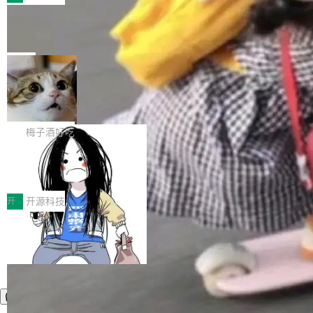
件。 腾讯网平团队在UCL-MPComm中实现了一
型或企业内部部署模型提升研发效率。但随着 AI
各领域的应用成果，覆盖技术底座、行业赋能、
个独立于业务线程的全局通信引擎（Engine），
Coding 从个人辅助工具逐步走向团队级、组织
Jeff Dean 离开 Google：一个时代的结
产品应用、支撑保障、专题等五大方向。深信服
并实...
束，一个实验室的开始
级应用，企业在规模化落地过程中，对安全性、
AI算力网关（AI创新平台）成功入选！ 随着各行
Google 员工编号 20。MapReduce 作者之一。
可控性和代码质量提出了更高要求。 首先是数据
各业的Agent走向规模化建设，算力构成形态逐
Bigtable 作者之一。TensorFlow 的作者之一。
局
安全与合规要求。对于大多数普通研发场景，公
渐丰富，用户关注的重点也在发生变化：不只是
Gemini 的架构师。Google 首席科学家。 Jeff D
有云模型能够满足快速试用和效率提升的需求。
让AI用起来，还要进一步看清混合算力时代下，
🔥 SolonCode v2026.8.4 发布：界面
ean 在 Google 工作了 27 年后，宣布离职。 他
但对于金融、能源、医疗等对数据安全要求较...
字体可调、22 种语言、记忆搜索增强
Token花在哪里、算力是否被充分利用，以及持
不是一个人走。一同离开的还有 Sanjay Ghema
打开终端就能上岗的全中文编码智能体，这一轮
续增长的AI成本该如何优化。 深信服AI算力网关
wat（Google 员工编号 23，Jeff Dean 二十多
把「看得清、用母语、记得住」三件事一次补
梅子酒好吃
正是围绕这些实际问题，从Token治理和成本治
年的编程搭档，MapReduce 和 Bigtable 的共同
齐。 SolonCode 是什么 SolonCode 是杭州无
理两个方面，让用户的每一份算力都看得清、管
作者）、Quoc Le（Google 大脑核心成员，Se
让“代码语义理解”深度释放AI Coding
耳科技研发的企业级终端编码智能体——一位全
得住、用得稳、省得下、更安全！ 一、从现在开
价值潜能：华为云码道（CodeArts）
q2Seq 和 DocAI 的共同发明人）以及 Oriol Vin
中文驱动的数字员工，自主理解需求、规划步
一、代码仓深度理解技术的作用与价值 在软件工
始，Token使用一目...
代码仓技术解析
yals（Gemini 联合负责人，AlphaSta...
骤、编写代码。不挑模型、不挑平台，curl 一行
程实践中，代码仓是企业核心知识资产的主要载
开
开源科技
装完即用。 开源地址：Gitee · GitCode · GitHu
体。企业级代码仓库通常包含数十万乃至数百万
b 安装 支持 Java 8+（8~26）、macOS / Linu
个文件，其规模远超单次模型调用可承载的上下
x / Windows / Harmony PC。 # macOS / Linu
文窗口。随着项目规模的持续扩张与代码历史的
x / Harmony PC curl -fsSL https://solon.noea
不断累积，代码仓中的模块关系、接口契约、业
r.org/solon...
务逻辑等关键信息往往分散于数十乃至数百个文
件之中，形成高度复杂的知识关联网络。传统的