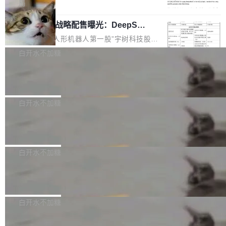
5% RHAE Best@1，超过了 ARC 报告的人类专
覆盖 rust-lang/rust 单一仓库的代码贡献。这不
局
家基线 95.4%。 不是又一个 coding agent 包装
是项目级别的官方立场，目前由五个团队采纳，
宇树科技 IPO 战略配售曝光：DeepSe
器 Prime Agent 的架构和市面上大多数 coding
但它可能是主流开源项目中关于 AI 辅助贡献最
ek 获配 93.3 万股，锁定 36 个月
agent 有本质区别。大多数 agent harness 的设
细致的一份规则。 政策的核心只有一句话：LLM
8月6日晚间，“人形机器人第一股”宇树科技股份
计是基于早期模型的能力—...
可以用来分析、提炼、审阅、建议，但不能用来
有限公司披露IPO发行价格及战略配售结果，杭
白开水不加糖
创作。 具体来说，LLM 生成的代码可以提交，
州深度求索人工智能基础技术研究有限公司（De
但必须满足五个条件：预先安排、非关键、高质
Docker 29.7.2 发布
epSeek）获配93.3399万股，按150.8元/股发行
量、充分测试、充分审查，并且必须披露。LLM
价格计算，认购金额约1.41亿元，股份锁定期为
Docker 29.7.2 现已发布，具体更新内容如下：
不得生成涉及安全性的关键变更，除非作者本身
36个月。 公告显示，本次宇树科技战略配售对
Bug fixes and enhancements 修复多次传递同
白开水不加糖
就是领域专家。即使如此，政策也"强烈不建
象主要包括长期投资机构、与公司业务具有战略
一环境变量时，docker service create和docker
议"这么做。 对于不披露的情况，审核者可以直
合作关系或长期合作愿景的大型企业、科创板保
Apache Fluss 毕业成为顶级项目
service update会发生 panic 的问题。docker/cl
接关闭 PR，无需解释。 政策作者 Jynn Ne...
荐人跟投子公司，以及公司高级管理人员和核心
i#7145 修复了 Docker Engine 29.7.0 中引入的
今年 7 月，Apache Fluss 的毕业提案在 Apach
员工参与设立的专项资产管理计划。其中，Dee
一个回归问题，该问题导致拉取镜像时会拒绝包
e 孵化器项目管理委员会（IPMC）投票中获得
白开水不加糖
pSeek作为与宇树科技具备战略合作关系的企
含绝对 hardlink 目标的镜像（此类镜像由某些镜
全票通过，随后获 Apache 软件基金会董事会批
业，获配股份数量占本次发行数量的2.31%。 除
像构建工具生成）。moby/moby#53305 修复了
马斯克 AI 百科项目 Grokipedia 被曝数
准。今天，Apache 软件基金会正式宣布 Apach
DeepSeek外，腾讯旗下上海启善投资有限公司
月未更新
Docker Engine 29.7.0 中引入的一个回归问
e Fluss 孵化毕业，成为 Apache 顶级项目（TL
埃隆·马斯克推出的AI百科项目 Grokipedia 被曝
获配9...
题，该问题可能导致在旧版 Linux 内核...
P）！这一里程碑不仅标志着 Fluss 迈入新的发
长期停止内容更新，未能实现其作为“AI版维基百
白开水不加糖
展阶段，也将进一步推动流式存储、实时湖仓与
科”替代品的目标。 据 Lawfare 最新调查，自今
AI 数据基础加速融合，为实时数据基础设施的发
Solon I18n：三种解析器，零样板代码
年4月以来，Grokipedia 页面更新功能基本停