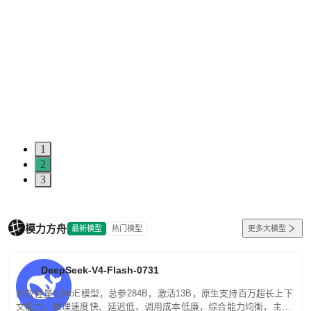
1
2
3
模力方舟
最新模型
热门模型
更多大模型
DeepSeek-V4-Flash-0731
高效轻量化MoE模型，总参284B，激活13B，原生支持百万超长上下
文能力。推理速度快、延迟低、调用成本低廉，综合能力均衡，主打