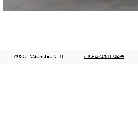
代码检索手段（如关键词匹配、目录遍历）仅能
在语法层面完成文本定位，难以触及代码的语义
内涵与结构关联，导致开发者使用代码智能体在
理解大规模代码仓时面临显著"代码仓理解"瓶
颈。 代码仓深度理解服务（以下简称" CodeBas
e深度理解服务"）是华为云码道（CodeA...
©OSCHINA(OSChina.NET)
京ICP备2025119063号