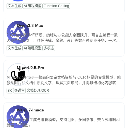
高并发、轻量化任务，适合日常对话、内容创作、基础 RAG、批量
文本生成
AI 编程模型
Function Calling
文案处理等普惠刚需场景。
Qwen3.8-Max
2.4万亿参数MoE旗舰，编程与办公能力全面跃升，可自主编程十数
天交付完整项目。胜任法律、金融、设计等数百种专业任务，一次对
话端到端交付生产级成果。原生视觉理解贯穿规划、执行与验证全流
文本生成
AI 编程模型
多模态
程，支持超长文档与长视频的深度语义解析。长程任务中自主规划与
闭环迭代，持续进化。
MinerU2.5-Pro
MinerU2.5-Pro是一款面向复杂文档解析与 OCR 场景的专业模型，能
够从图片和文档中识别文字、理解页面布局，并将非结构化内容转换
为便于存储、检索和二次处理的结构化结果。
8K
多语言
文档处理/OCR
Wan2.7-Image
万相 2.7 图像生成与编辑模型，支持组图、多图参考、交互式编辑和
最高 2K 输出。