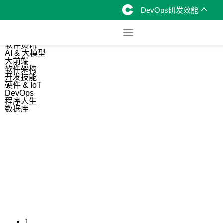
DevOps研发效能
综合
开源资讯
软件资讯
AI & 大模型
大前端
软件架构
开发技能
硬件 & IoT
DevOps
程序人生
数据库
1