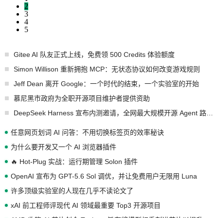
2
3
4
5
Gitee AI 队友正式上线，免费领 500 Credits 体验额度
Simon Willison 重新拥抱 MCP：无状态协议如何改变游戏规则
Jeff Dean 离开 Google：一个时代的结束，一个实验室的开始
慕尼黑市政府为全职开源项目维护者提供资助
DeepSeek Harness 宣布内测邀请，全网最大规模开源 Agent 路演现场诞生
任意网页划词 AI 问答：不用切换标签页的效率秘诀
为什么要开发又一个 AI 浏览器插件
🔥 Hot-Plug 实战：运行期管理 Solon 插件
OpenAI 宣布为 GPT-5.6 Sol 调优，并让免费用户无限用 Luna
许多顶级实验室的人现在几乎不读论文了
xAI 前工程师评现代 AI 领域最重要 Top3 开源项目