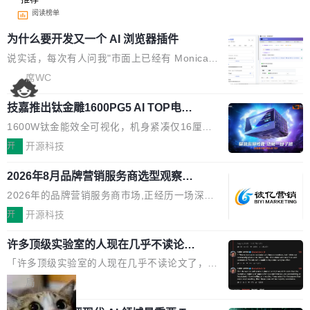
阅读榜单
为什么要开发又一个 AI 浏览器插件
说实话，每次有人问我"市面上已经有 Monica、
Sider、Copilot for Chrome 这些 AI 浏览器插件
席WC
了，你为什么还要再做一个"，我都觉得这个问题
技嘉推出钛金雕1600PG5 AI TOP电
问得好。 因为我自己也是从用户变成开发者的。
源：为发烧级主机与本地AI算力打造旗
现有产品的天花板 我用过不少 AI 浏览器插件。
1600W钛金能效全可视化，机身紧凑仅16厘米
舰供电方案
刚开始觉得都挺好——选中一段文字，弹出解
继2026台北电脑展首度亮相后，技嘉科技近日正
开
开源科技
释；写邮件时帮你润色；看英文网页给你翻译摘
式发布钛金雕1600PG5 AI TOP电源。这款高端
要。但用久了你会发现，它们本质上都是同一类
2026年8月品牌营销服务商选型观察：
电源专为发烧级DIY主机与本地AI算力平台打
从流量思维到品牌资产思维的范式转移
东西：一个带网页上下文的聊天框。 它们能读取
造，整机长度仅16厘米，提供1600W额定功率
2026年的品牌营销服务商市场,正经历一场深刻
页面的文本，然后把文本丢给大模型，再返回一
与80PLUS钛金能效；支持ATX 3.1与PCIe 5.1
的价值重构。全球全案品牌代理机构市场从2025
开
开源科技
段回答。仅此而已。 这当然有用，但总觉得差点
规范，结合服务器级元件、完善供电线材与内置
年的83.1亿美元增长至2026年的86.6亿美元,年
意思。比如我在一个后台管理系统里，需要填50
实时LCD监控屏，可充分满足当下高阶PC主机
许多顶级实验室的人现在几乎不读论文
复合增长率达5.44%,预计2032年将突破120亿美
个表单字段，每个字段还有联动逻辑；比如我
了
的严苛使用需求。 澎湃功率，紧凑机身 钛金雕1
元。数字广告与公共关系相关服务市场更是从20
「许多顶级实验室的人现在几乎不读论文了，而
想...
600PG5 AI TOP具备强悍输出功率，同时实现
25年的8463亿美元扩张至2026年的8763亿美
且他们认为 ICLR/ICML/NeurIPS 充斥着大量过
局
机身尺寸大幅精简。整机长度仅16厘米，属于同
元。数字的背后是一个清晰的事实——品牌对专
度宣传和欺诈。」 OpenAI 研究员 Keller Jorda
功率段机身尺寸十分紧凑的1600W电源产品。小