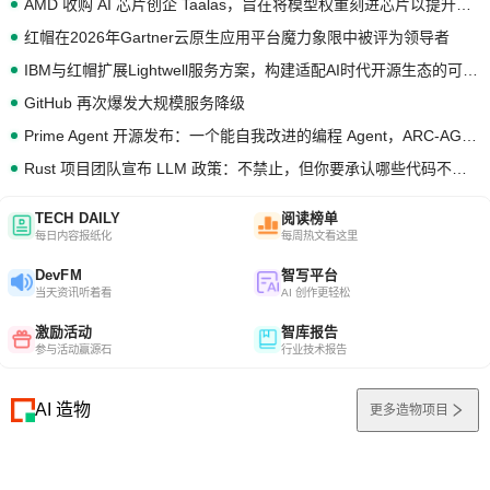
AMD 收购 AI 芯片创企 Taalas，旨在将模型权重刻进芯片以提升推理性能
红帽在2026年Gartner云原生应用平台魔力象限中被评为领导者
IBM与红帽扩展Lightwell服务方案，构建适配AI时代开源生态的可信基础设施
GitHub 再次爆发大规模服务降级
Prime Agent 开源发布：一个能自我改进的编程 Agent，ARC-AGI 3 超越人类专家基线
Rust 项目团队宣布 LLM 政策：不禁止，但你要承认哪些代码不是你写的
TECH DAILY
阅读榜单
每日内容报纸化
每周热文看这里
DevFM
智写平台
当天资讯听着看
AI 创作更轻松
激励活动
智库报告
参与活动赢源石
行业技术报告
AI 造物
更多造物项目