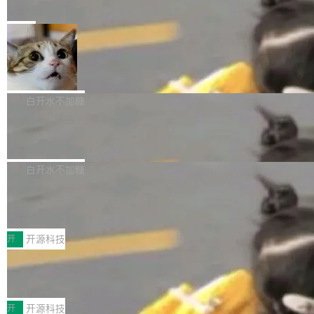
e” 和 Muse Spark 1.2 模型
mmit 之间的空隙里丢失了。 DeltaDB 要做的就
金额高达158.3亿美元，这一单项投入已经逼近
Meta 今天发布了两款 AI 产品：Muse Code，
是把这段空隙补上。 回退到任何一次编辑：Delt
微软同期总资本开支的四成。 与亚马逊、Alpha
一个在终端里运行的编程 agent；Muse Spark
局
aDB 捕获 commit 之间的每一次操作，...
bet、微软以及 Meta 等传统科技巨头相比，Spa
1.2，驱动这个 agent 的新模型。一句话概括：
ceXAI的资金消耗速度尤为引人瞩目。然而，支
美团开源 LoHoSearch，用知识图谱校
你可以用 curl -fsSL https://dev.meta.ai/install.
准 AI 能力认知
撑庞大支出的资金来源却呈现出截然不同的面
sh | bash 安装一个能在大项目里自动规划、写
机器出题的前提，是让机器拥有全局视野。整个
貌。数据显示，微软和 Meta 主要依托充沛的经
代码、验证结果的 AI 终端工具。 据介绍，Muse
构建流程可以分为四个环节：建图 → 控制难度
白开水不加糖
营现金流来覆盖资本开支，其资本支出覆盖率分
Code 是 Meta 的编程 agent 产品。它和市场上
→ 质量把关 → 数据概览。
别达到155% 和106%;而SpaceXAI的经营现金
腾讯开源 UCL-MPComm 通信库
已有的终端编程 agent 在设计理念上有几个明显
流仅能覆盖资本开支的12...
的差异点。 异步后台 agent：Muse Code 有一
腾讯网平团队宣布开源了 UCL-MPComm 通信
个主 agent 循环，外加一组后台 agent。这些后
库，并将作为transport接入Mooncake TENT。
白开水不加糖
台 agent...
该通信库针对AI Memory池化场景的数据传输需
CoStrict入选工信部2025人工智能应用
求进行了深度优化，能够实现数据中心内大规模
典型案例
计算节点间多种内存类型的高性能通信。 UCL-
近日，工信部科技司公示《2025人工智能应用典
MPComm将作为一种传输引擎接入Mooncake T
型案例入选名单》，深信服“面向企业研发场景的
开
开源科技
ENT，实现零拷贝传输性能提升30%、非零拷贝
开源 AI 编程平台 CoStrict 应用”凭借卓越的技术
传输性能最高提升5倍。UCL-MPComm底层基
深信服AI算力网关入选工信部人工智能
创新与落地成效成功入选。 全链路私有化部署，
应用典型案例！
于自研UCL-Engine通信引擎，后续腾讯网平将
助力企业AI研发安全落地 当前，越来越多企业已
前不久，工业和信息化部正式发布《2025年人工
持续开源更多基于UCL-Engine的高性能通信组
经开始引入 AI Coding 工具，通过调用公有云模
智能应用典型案例名单》，集中展示人工智能在
开
开源科技