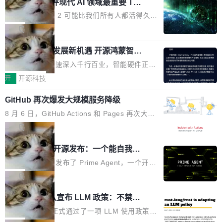
业化营销服务的需求从未如此迫切。 但市场扩容
xAI 前工程师评现代 AI 领域最重要 Top
n 这条推文引发了广泛讨论。他不是在说风凉
巧机身有效提升市面主流标准A...
3 开源项目
的同时,服务商的竞争逻辑正在改变。2026年Top
话，他是说出了一个圈内人尽皆知但很少公开捅
Flash Attention 2 可能比我们所有人都活得久。
Agency年度合辑的观察指出,“产品”这个离消费
破的事实。 Jordan 随后补充了一句软化声明：
这句话不是来自某个技术博客，而是出自 Hieu
局
者最近的载体,在整个品牌营销层面的权重显著变
「我不认为这些会议上大部分论文都在过度宣传
Pham 的一条推文。Hieu Pham 是谁？他是 xAI
高了。全域营销服务商的竞争正在从规模转向深
或造假。问题是，作为读者，如果你筛选出那些
共商智能硬件发展新机遇 开源鸿蒙智能
的早期工程师之一，在 Grok 训练基础设施团队
度,案例厚度、全域覆盖、多线协同...
硬件开发者日杭州站即将举行
看起来最令人兴奋的论文，那它们大部分都是过
工作过。近日他在 X 上发了一条帖子，列出了他
随着万物智联加速深入千行百业，智能硬件正从
度宣传的。」 这才是真正的痛点。不是所有论文
认为现代 AI 领域最重要的三个开源项目。 第一
单点设备迈向智能化、网联化、协同化发展。作
开
开源科技
都有问题，是最吸引眼球的那批论文最有问题。
个名字毫无悬念：Flash Attention 2。 Hieu 的
为面向全场景、跨终端的分布式操作系统，开源
他引用的帖子来自 Mathew Shen，一位 ICLR 2
理由很具体。FA 系列不需要解释，但 FA2 是他
GitHub 再次爆发大规模服务降级
鸿蒙通过统一技术底座和分布式能力，为不同类
026 的读者：「看了篇 ...
认为最重要的一个——复杂度恰到好处，刚好能
型智能设备的开发、连接与互联提供关键支撑，
8 月 6 日，GitHub Actions 和 Pages 再次大规
驱动你去学 CuTe，但还没被那些"邪恶的" Hopp
也为产业链企业探索产品创新与商业增长打开新
模服务降级，Actions 完全不可用超过 5 小时，
局
er++ 优化所淹没，足够容易修改和适配。 更关
的空间。 8月14日，开源鸿蒙智能硬件开发者日
webhook 停发，连自托管 runner 也因调度层故
键的是 FA2 的持久性...
（OHDD：OpenHarmony Hardware Develope
Prime Agent 开源发布：一个能自我改
障无法工作。Pages、Copilot code review、C
进的编程 Agent，ARC-AGI 3 超越人类
r Day）将在杭州启航。活动面向智能硬件产业
opilot coding agent 全部受影响。从检测到完全
Prime Intellect 发布了 Prime Agent，一个开源
专家基线
链企业和开发者，邀请行业专家与资深技术顾
恢复，大约 12 小时。 这是 2026 年 8 月的第六
的编程 Agent Harness，核心设计围绕两个抽
局
问，围绕开源鸿蒙技术能力、设备适配、芯片适
起事故，其中四起与 AI/Copilot 服务相关。 Git
象：Recursive Language Model（RLM）和 C
配、功耗与稳定性调优、兼容性测评及统一互联
Rust 项目团队宣布 LLM 政策：不禁
Hub 员工 kdaigle 在 HN 讨论中贴出了一组数
ontinual Harness。在 ARC-AGI 3 基准测试
等内容展开系统讲解和实战交流，帮助企业进一
止，但你要承认哪些代码不是你写的
据：2025 年全年 10 亿次 commit。现在，每周
上，Prime Agent + Opus 5 的组合达到了 95.
Rust 语言项目正式通过了一项 LLM 使用政策，
步了解开源鸿蒙在智能...
2.75 亿次，全年预计 140 亿次。GitHub...