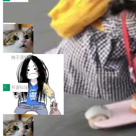
件。 腾讯网平团队在UCL-MPComm中实现了一
型或企业内部部署模型提升研发效率。但随着 AI
各领域的应用成果，覆盖技术底座、行业赋能、
个独立于业务线程的全局通信引擎（Engine），
Coding 从个人辅助工具逐步走向团队级、组织
Jeff Dean 离开 Google：一个时代的结
产品应用、支撑保障、专题等五大方向。深信服
并实...
束，一个实验室的开始
级应用，企业在规模化落地过程中，对安全性、
AI算力网关（AI创新平台）成功入选！ 随着各行
Google 员工编号 20。MapReduce 作者之一。
可控性和代码质量提出了更高要求。 首先是数据
各业的Agent走向规模化建设，算力构成形态逐
Bigtable 作者之一。TensorFlow 的作者之一。
局
安全与合规要求。对于大多数普通研发场景，公
渐丰富，用户关注的重点也在发生变化：不只是
Gemini 的架构师。Google 首席科学家。 Jeff D
有云模型能够满足快速试用和效率提升的需求。
让AI用起来，还要进一步看清混合算力时代下，
🔥 SolonCode v2026.8.4 发布：界面
ean 在 Google 工作了 27 年后，宣布离职。 他
但对于金融、能源、医疗等对数据安全要求较...
字体可调、22 种语言、记忆搜索增强
Token花在哪里、算力是否被充分利用，以及持
不是一个人走。一同离开的还有 Sanjay Ghema
打开终端就能上岗的全中文编码智能体，这一轮
续增长的AI成本该如何优化。 深信服AI算力网关
wat（Google 员工编号 23，Jeff Dean 二十多
把「看得清、用母语、记得住」三件事一次补
梅子酒好吃
正是围绕这些实际问题，从Token治理和成本治
年的编程搭档，MapReduce 和 Bigtable 的共同
齐。 SolonCode 是什么 SolonCode 是杭州无
理两个方面，让用户的每一份算力都看得清、管
作者）、Quoc Le（Google 大脑核心成员，Se
让“代码语义理解”深度释放AI Coding
耳科技研发的企业级终端编码智能体——一位全
得住、用得稳、省得下、更安全！ 一、从现在开
价值潜能：华为云码道（CodeArts）
q2Seq 和 DocAI 的共同发明人）以及 Oriol Vin
中文驱动的数字员工，自主理解需求、规划步
一、代码仓深度理解技术的作用与价值 在软件工
始，Token使用一目...
代码仓技术解析
yals（Gemini 联合负责人，AlphaSta...
骤、编写代码。不挑模型、不挑平台，curl 一行
程实践中，代码仓是企业核心知识资产的主要载
开
开源科技
装完即用。 开源地址：Gitee · GitCode · GitHu
体。企业级代码仓库通常包含数十万乃至数百万
b 安装 支持 Java 8+（8~26）、macOS / Linu
一条“删库”命令跑 17 小时，算法工程
个文件，其规模远超单次模型调用可承载的上下
师删光 89TB 数据只为干私活
x / Windows / Harmony PC。 # macOS / Linu
文窗口。随着项目规模的持续扩张与代码历史的
最高人民检察院8月4日公布了一起案件：北京一
x / Harmony PC curl -fsSL https://solon.noea
不断累积，代码仓中的模块关系、接口契约、业
名90后算法工程师王某，为了给自己接的私活腾
局
r.org/solon...
务逻辑等关键信息往往分散于数十乃至数百个文
服务器空间，删光了公司AI游戏部门的全部核心
件之中，形成高度复杂的知识关联网络。传统的
Cloudflare 分享推理优化实践：KV ca
数据。 王某2024年1月入职东城区某科技公司AI