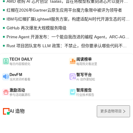
AMD 收购 AI 芯片创企 Taalas，旨在将模型权重刻进芯片以提升推理性能
红帽在2026年Gartner云原生应用平台魔力象限中被评为领导者
IBM与红帽扩展Lightwell服务方案，构建适配AI时代开源生态的可信基础设施
GitHub 再次爆发大规模服务降级
Prime Agent 开源发布：一个能自我改进的编程 Agent，ARC-AGI 3 超越人类专家基线
Rust 项目团队宣布 LLM 政策：不禁止，但你要承认哪些代码不是你写的
TECH DAILY
阅读榜单
每日内容报纸化
每周热文看这里
DevFM
智写平台
当天资讯听着看
AI 创作更轻松
激励活动
智库报告
参与活动赢源石
行业技术报告
AI 造物
更多造物项目