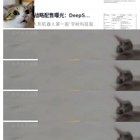
5% RHAE Best@1，超过了 ARC 报告的人类专
覆盖 rust-lang/rust 单一仓库的代码贡献。这不
局
家基线 95.4%。 不是又一个 coding agent 包装
是项目级别的官方立场，目前由五个团队采纳，
宇树科技 IPO 战略配售曝光：DeepSe
器 Prime Agent 的架构和市面上大多数 coding
但它可能是主流开源项目中关于 AI 辅助贡献最
ek 获配 93.3 万股，锁定 36 个月
agent 有本质区别。大多数 agent harness 的设
细致的一份规则。 政策的核心只有一句话：LLM
8月6日晚间，“人形机器人第一股”宇树科技股份
计是基于早期模型的能力—...
可以用来分析、提炼、审阅、建议，但不能用来
有限公司披露IPO发行价格及战略配售结果，杭
白开水不加糖
创作。 具体来说，LLM 生成的代码可以提交，
州深度求索人工智能基础技术研究有限公司（De
但必须满足五个条件：预先安排、非关键、高质
Docker 29.7.2 发布
epSeek）获配93.3399万股，按150.8元/股发行
量、充分测试、充分审查，并且必须披露。LLM
价格计算，认购金额约1.41亿元，股份锁定期为
Docker 29.7.2 现已发布，具体更新内容如下：
不得生成涉及安全性的关键变更，除非作者本身
36个月。 公告显示，本次宇树科技战略配售对
Bug fixes and enhancements 修复多次传递同
白开水不加糖
就是领域专家。即使如此，政策也"强烈不建
象主要包括长期投资机构、与公司业务具有战略
一环境变量时，docker service create和docker
议"这么做。 对于不披露的情况，审核者可以直
合作关系或长期合作愿景的大型企业、科创板保
Apache Fluss 毕业成为顶级项目
service update会发生 panic 的问题。docker/cl
接关闭 PR，无需解释。 政策作者 Jynn Ne...
荐人跟投子公司，以及公司高级管理人员和核心
i#7145 修复了 Docker Engine 29.7.0 中引入的
今年 7 月，Apache Fluss 的毕业提案在 Apach
员工参与设立的专项资产管理计划。其中，Dee
一个回归问题，该问题导致拉取镜像时会拒绝包
e 孵化器项目管理委员会（IPMC）投票中获得
白开水不加糖
pSeek作为与宇树科技具备战略合作关系的企
含绝对 hardlink 目标的镜像（此类镜像由某些镜
全票通过，随后获 Apache 软件基金会董事会批
业，获配股份数量占本次发行数量的2.31%。 除
像构建工具生成）。moby/moby#53305 修复了
马斯克 AI 百科项目 Grokipedia 被曝数
准。今天，Apache 软件基金会正式宣布 Apach
DeepSeek外，腾讯旗下上海启善投资有限公司
月未更新
Docker Engine 29.7.0 中引入的一个回归问
e Fluss 孵化毕业，成为 Apache 顶级项目（TL
埃隆·马斯克推出的AI百科项目 Grokipedia 被曝
获配9...
题，该问题可能导致在旧版 Linux 内核...
P）！这一里程碑不仅标志着 Fluss 迈入新的发
长期停止内容更新，未能实现其作为“AI版维基百
白开水不加糖
展阶段，也将进一步推动流式存储、实时湖仓与
科”替代品的目标。 据 Lawfare 最新调查，自今
AI 数据基础加速融合，为实时数据基础设施的发
Solon I18n：三种解析器，零样板代码
年4月以来，Grokipedia 页面更新功能基本停