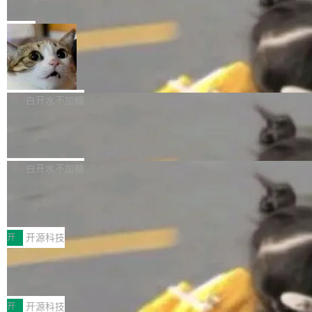
e” 和 Muse Spark 1.2 模型
mmit 之间的空隙里丢失了。 DeltaDB 要做的就
金额高达158.3亿美元，这一单项投入已经逼近
Meta 今天发布了两款 AI 产品：Muse Code，
是把这段空隙补上。 回退到任何一次编辑：Delt
微软同期总资本开支的四成。 与亚马逊、Alpha
一个在终端里运行的编程 agent；Muse Spark
局
aDB 捕获 commit 之间的每一次操作，...
bet、微软以及 Meta 等传统科技巨头相比，Spa
1.2，驱动这个 agent 的新模型。一句话概括：
ceXAI的资金消耗速度尤为引人瞩目。然而，支
美团开源 LoHoSearch，用知识图谱校
你可以用 curl -fsSL https://dev.meta.ai/install.
准 AI 能力认知
撑庞大支出的资金来源却呈现出截然不同的面
sh | bash 安装一个能在大项目里自动规划、写
机器出题的前提，是让机器拥有全局视野。整个
貌。数据显示，微软和 Meta 主要依托充沛的经
代码、验证结果的 AI 终端工具。 据介绍，Muse
构建流程可以分为四个环节：建图 → 控制难度
白开水不加糖
营现金流来覆盖资本开支，其资本支出覆盖率分
Code 是 Meta 的编程 agent 产品。它和市场上
→ 质量把关 → 数据概览。
别达到155% 和106%;而SpaceXAI的经营现金
腾讯开源 UCL-MPComm 通信库
已有的终端编程 agent 在设计理念上有几个明显
流仅能覆盖资本开支的12...
的差异点。 异步后台 agent：Muse Code 有一
腾讯网平团队宣布开源了 UCL-MPComm 通信
个主 agent 循环，外加一组后台 agent。这些后
库，并将作为transport接入Mooncake TENT。
白开水不加糖
台 agent...
该通信库针对AI Memory池化场景的数据传输需
CoStrict入选工信部2025人工智能应用
求进行了深度优化，能够实现数据中心内大规模
典型案例
计算节点间多种内存类型的高性能通信。 UCL-
近日，工信部科技司公示《2025人工智能应用典
MPComm将作为一种传输引擎接入Mooncake T
型案例入选名单》，深信服“面向企业研发场景的
开
开源科技
ENT，实现零拷贝传输性能提升30%、非零拷贝
开源 AI 编程平台 CoStrict 应用”凭借卓越的技术
传输性能最高提升5倍。UCL-MPComm底层基
深信服AI算力网关入选工信部人工智能
创新与落地成效成功入选。 全链路私有化部署，
应用典型案例！
于自研UCL-Engine通信引擎，后续腾讯网平将
助力企业AI研发安全落地 当前，越来越多企业已
前不久，工业和信息化部正式发布《2025年人工
持续开源更多基于UCL-Engine的高性能通信组
经开始引入 AI Coding 工具，通过调用公有云模
智能应用典型案例名单》，集中展示人工智能在
开
开源科技