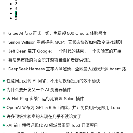
2
3
4
5
Gitee AI 队友正式上线，免费领 500 Credits 体验额度
Simon Willison 重新拥抱 MCP：无状态协议如何改变游戏规则
Jeff Dean 离开 Google：一个时代的结束，一个实验室的开始
慕尼黑市政府为全职开源项目维护者提供资助
DeepSeek Harness 宣布内测邀请，全网最大规模开源 Agent 路演现场诞生
任意网页划词 AI 问答：不用切换标签页的效率秘诀
为什么要开发又一个 AI 浏览器插件
🔥 Hot-Plug 实战：运行期管理 Solon 插件
OpenAI 宣布为 GPT-5.6 Sol 调优，并让免费用户无限用 Luna
许多顶级实验室的人现在几乎不读论文了
xAI 前工程师评现代 AI 领域最重要 Top3 开源项目