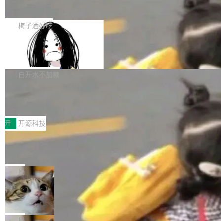
展开启新的篇章。
滞，过去三个月内没有任何条目完成更新，用户
如果你在 Spring Boot 里做过国际化，流程大概
提交的编辑请求也长期处于待处理状态。 Groki
是这样的：配 MessageSource 的 Bean、写 R
梅子酒好吃
pedia 于去年底上线，定位为由人工智能生成内
eloadableResourceBundleMessageSource、
容的百科平台，被马斯克视为传统众包百科网站
Apache Doris 4.1 全面增强 Iceberg：
声明 LocaleResolver、注册 LocaleChangeInt
支持 UPDATE、MERGE INTO 与 Iceb
维基百科的替代方案。Lawfare 调查发现，无论
erceptor…五六步之后才能看到第一行翻译文
Apache Doris 4.1 要补齐的，正是缺失的那一
erg V3
热门页面还是低关注度页面，均未出现近期更
本。 Solon 换了个方式。整个 i18n 模块围绕三
半。在已有查询能力的基础上，Doris 进一步支
白开水不加糖
新，相关问题并非局限于特定领域，而是在不同
个解析器、一个注解、一个工具类展开——没有
持了 UPDATE、DELETE、MERGE INTO 等数
主题和访问量页面中普遍存在。 调查人员最初认
XML、没有拦截器注册、没有样板配置。 资源
Testin XAgent：CIO智能测试落地指南
据修改操作、完整的表结构管理与分区演进，以
为，Grokipedia可能只是限...
文件的约定 把文件放到 resources/i18n/ 下： r
及 rewrite_data_files、expire_snapshots 等日
7月30日，TiD2026质量竞争力大会在北京中关
esources/i18n/messages.properties ...
常维护操作，并完整支持 Iceberg V3 格式。
村国家自主创新示范区会议中心开幕。本届大会
开
开源科技
由中关村智联软件服务业质量创新联盟主办，以
让非法状态不可表示：一篇关于 ADT
“智构可信·质创未来——AI原生时代的质量新范
的帖子在 Reddit 火了
式”为主题，直面AI从实验室走向规模化产业落地
有一种东西，一旦用过就回不去了。Alex Fedos
的核心质量命题。会上，《2026智能研发生产力
eev 管它叫"软件设计的基石"。 他说的东西不新
局
工具选型手册》发布，Testin云测的Testin XAge
鲜——代数数据类型（ADT），尤其是和类型
Cloudflare 开源内部企业 AI 平台 Clou
nt智能测试系统入选AI测试领域代表产品。对CI
（sum type）。但他说清楚了一件事：这不是类
dflare OS
O而言，这提示了一个转变：AI测试正在从效率
型系统的学术体操，是日常编码的思维方式。 文
Cloudflare 发布了一个开源项目 Cloudflare O
工具升级为企业的质量基础设施。 CIO面对的新
章从一个简单的例子切入。一个网站的深色主题
S。如果你只看官方博客，你会觉得这是又一
局