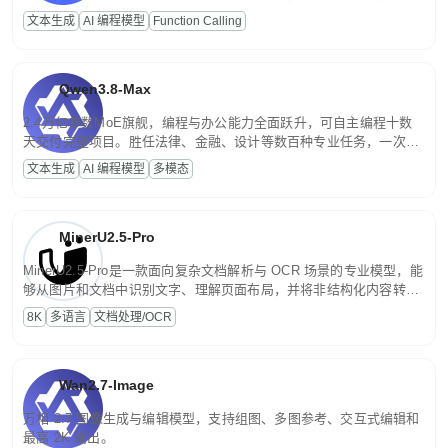
高并发、轻量化任务，适合日常对话、内容创作、基础 RAG、批量
文本生成
AI 编程模型
Function Calling
文案处理等普惠刚需场景。
Qwen3.8-Max
2.4万亿参数MoE旗舰，编程与办公能力全面跃升，可自主编程十数
天交付完整项目。胜任法律、金融、设计等数百种专业任务，一次对
话端到端交付生产级成果。原生视觉理解贯穿规划、执行与验证全流
文本生成
AI 编程模型
多模态
程，支持超长文档与长视频的深度语义解析。长程任务中自主规划与
闭环迭代，持续进化。
MinerU2.5-Pro
MinerU2.5-Pro是一款面向复杂文档解析与 OCR 场景的专业模型，能
够从图片和文档中识别文字、理解页面布局，并将非结构化内容转换
为便于存储、检索和二次处理的结构化结果。
8K
多语言
文档处理/OCR
Wan2.7-Image
万相 2.7 图像生成与编辑模型，支持组图、多图参考、交互式编辑和
最高 2K 输出。