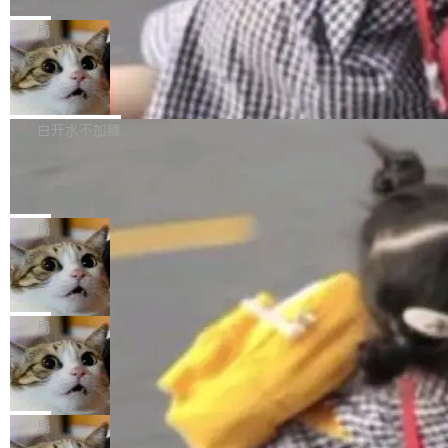
C版的产品，搭载“人机双写”重磅功能——你写
全球知名开源多媒体框架 FFmpeg 今天正式发
给 OpenAI 总法律顾问 Che Chang 发了封邮
你的，AI写AI的，同屏协作互不干扰。一句话让
布了 9.0 版本。这个版本除了带来新一代音视频
局
件，附了一封长信，要求 OpenAI 配合调查前苹
AI帮你干活，现在开启全新体验！ 温馨提示：
处理能力和硬件加速支持之外，还有一个特殊之
果员工带走机密信...
体验WorkBuddy鸿蒙PC版前，请将 HUAWEI M
亚马逊成本失控：AI 写代码烧掉 1215
处：FFmpeg 9.0 的代号是“Lei”。 这个名字，
万元，超预算 860%
atePad Edge 升级至 HarmonyOS 6.1.0.135S
来自中国开发者雷霄骅（Lei Xiaohua）。 对于
外媒近日曝光了亚马逊的多份内部报告显示，AI
P9 patch03及以上版本。 *升级路径：设置 > 搜
很多中国音视频开发者而言，这个名字并不陌
导致公司在多个项目上超支。《金融时报》报道
白开水不加糖
索“软件更新” > 检查更新，即可搜索新版本，下
生。十年前，他通过大量中文技术文章、源码分
称，仅一个项目的成本超支就高达 180 万美元
载安装完成升级即可。 没有...
析和开源示例，让一代开发者第一次真正理解 F
Hugging Face CEO 发声：中国正在开
（约合人民币 1215 万元）。 具体来说，一名工
源模型上碾压我们
Fmpeg，也成为很多人进入音视频开发领域的
程师借助 Anthropic 旗下 Claude Sonnet 模型
"他们正在开源模型上碾压我们。" Hugging Fac
“启蒙老师”。 而今年，恰好是雷霄骅离世十周
编写程序，目标是完成电商平台作者信息与商品
e CEO Clément Delangue 在 CNBC 的采访里
局
年。FFmpeg 社区最终选择用一个大版本的名
列表的数据匹配 —— 一项常规的数据处理任
没有拐弯抹角。他说中国正在赢得 AI 竞赛，而
字，留下了这份纪念。 雷霄骅曾是中国传媒大学
务，最终却产生了 180 万美元的账单，实际支出
当 AI agent 把源码变成了最好的扩展系
且按目前的速度，中国 AI 工具预计在今年底或
数字电视技术方向的博士生，长期从事视频、音
统，开发者工具必须开源
超出原定预算 860%。 更令人意外的是，该项目
2027 年就能追上美国前沿实验室的水平。 Dela
五年前，David Crawshaw 问过很多软件工程师
频技...
最终并未成功落地，而高额算力消耗持续运行长
ngue 把原因归结为一件事：开放协作。中国的
一个问题：你写过什么给自己用的程序？答案几
局
达 5 个月，公司直到财务对账时才察觉异常。这
AI 开发者在一个共享和协作的生态里加速迭代，
乎都是没有。工程师们整天用别人写的程序写程
意味着一个无人看管的 AI 程序，在近半年时间
而美国模型厂商在"闭门造车"。他的原话是 "buil
DeepSeek Harness 宣布内测邀请，全
序给别人用。偶尔有人自己写个博客系统、智能
里日夜不停地"烧钱"。 复盘显示，...
网最大规模开源 Agent 路演现场诞生
ding in silos"——各自为战，互不通气。 这个判
家居控制、家庭实验室，都算稀奇事。 Crawsh
一条内测招募帖，发出去的时候大概没人想到它
断从他嘴里说出来分量不同。Hugging Face 是
aw 是 Shelley 的作者，一个开源 AI coding age
会变成一场开源 Agent 生态的路演。 8月1日，
局
全球最大的开源 AI 平台，上面跑着上百万个模
nt。他最近在博客上写了一篇文章，核心论点很
DeepSeek Harness 团队负责人崔添翼（tiany