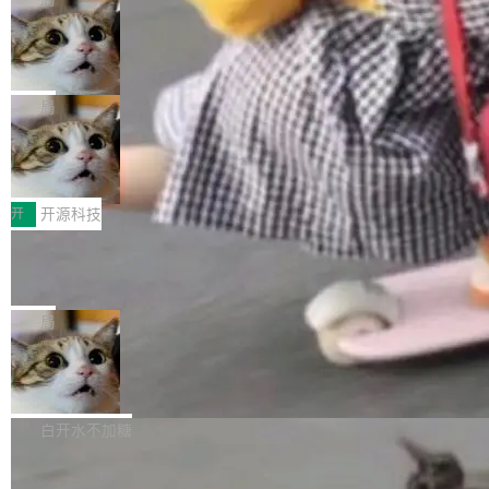
现实 过去两年，CIO们的焦虑清单上多了两项：
设置，如果用布尔值 + 可空字段来表示——bool
个"AI 知识库 + 聊天机器人"——每个大厂都在
一是如何让大模型和智能体应用安全地从PoC走
ean 表示是否可切换，nullable 的默认模式、浅
Deno 团队开源 Celld，可自托管的分
做，没什么新鲜的。 但 Kenton Varda 在 Twitte
向生产，二是如何让测试团队跟得上AI应用...
布式 Durable Objects
色方案、深色方案——会产生大量无意义的组
r 上把事情说清楚了： 今天我们发布了 Cloudfla
Ryan Dahl 领导的 Deno 团队推出了最新开源项
合。方案缺了、配置冲突了、全 null 了。要知道
re OS，一个带连接器的聊天机器人，跟其他所
目 Celld，一个能在自己机器上运行 Cloudflare
局
哪些组合有效，作者说，你得靠"文档、校验、或
有科技公司做的一样。只不过，实际上它不一
Workers 和 Durable Objects 的守护进程。 设
者部落知识"。 换个写法。Rust 的 enum，两个
样。这是 Sandstorm.io 的重制版，我十年前的
鲁大师7月新机性能/流畅/AI榜：vivo夺
计思路很直接：每个对象是一个独立的 SQLite
变体：Switchable...
性能、流畅双第一，三星Galaxy Z系列
那个创业公司。不同的是，这次它构建在 Cloudf
数据库，按名称寻址，复制到你自己的 S3 兼容
2026年7月的手机市场，由于存储等硬件成本暴
新折叠缺席
lare Workers 上——我花了九年时间搭建的平台
存储库里。节点之间只通过这个存储库协调——
增，手机厂商的日子也不好过啊，新机速度明显
开
开源科技
——并且深度集成了 AI。这基本上是我十年秘密
没有控制平面，没有共识协议。每个对象自带一
放缓，因此硝烟味淡了许多。新机参数规格除开
计划的顶峰。 十年前，Ken...
个小型数据库，应用天然按分片构建，单个数据
Zed 推出 DeltaDB，一个记录 commit
高价的三星折叠（三星Galaxy Z Fold8 Ultra / Z
之间所有操作的版本控制系统
库的竞争和爆炸半径问题在设计层面就被消除
Fold8 / Z Flip8）外，其余要么是中低端机器，
Zed 编辑器团队发布了新项目——DeltaDB，一
了。 闲置的 cell 会休眠到几乎不占资源。当 cel
例如iQOO Z11i、REDMI Note 17、REDMI No
个在 git commit 之间记录每一次编辑操作的版
局
l 迁移或唤醒时，新宿主从 S3 恢复 SQLite 数据
te 17 Pro、OPPO K15，要么是vivo X300 E这
本控制系统。目前处于 Early Access 阶段。 De
库继续执行。存储库是持久化的唯一真相...
样的次旗舰。 Galaxy Z Fold8 Ultra / Z Fold8 /
SpaceXAI 单季资本开支达 183 亿美元
ltaDB 的核心思路直接写在 landing page 最显
Z Flip8三款折叠屏新机均在7月22日发布，且全
眼的位置：「Software is made between com
根据风险投资人Tomer Tunguz 博客（VC 分
部搭载骁龙8 Elite Gen5 for Galaxy，它们本该
mits」——软件是在 commit 之间写出来的。git
析）披露的最新分析与第二季度业绩报告，Spac
白开水不加糖
是7月性...
只记录了你提交的最终状态，但真正的工作过程
eXAI在上个季度的总资本支出飙升至183.7亿美
——打字、删改、试错、agent 对话——都在 co
Meta 发布终端编程 Agent“Muse Cod
元。其中，绝大部分资金被直接用于 AI 领域，