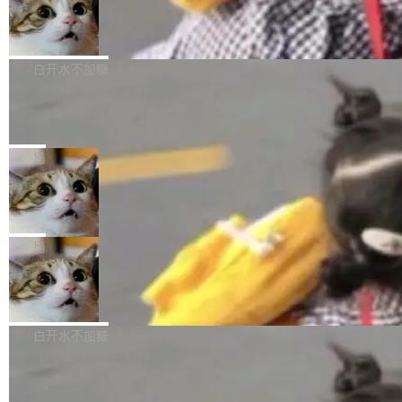
型。谁在开源赛道上领先，...
简单：开发者工具必须开源。 理由不是传统的自
商汤 SenseNova U1.5-Lite-Preview
i）在 X 上发帖： 「如果你是 Agent Harness 相
开源
由软件情怀，而是一个跟 AI agent 直接相关的
关开源项目的开发者，希望参加 DeepSeek Har
商汤科技宣布面向社区开源轻量级统一多模态模
技术判断。 两行 prompt 就能个性化任何软件 C
ness 的内测，可以回复或私信联系我。请附上
型的预览版本 SenseNova U1.5-Lite-Preview。
白开水不加糖
rawshaw 给出了两个 prompt。 第一个： "下载
GitHub id 以及开源代表作。」 DeepSeek 曾在
公告称，SenseNova U1.5-Lite-Preview并非简
某个软件的源码，在本地构建。修改 agent ...
官方招聘信息中写过一条简洁有力的公式：Mod
Ubuntu 将核心系统包从 deb 转成了 s
单的模型规模升级，而是基于 SenseNova U1
nap
el + Harness = Agent。模型负责理解和推理，
的一次系统性迭代，不仅在同一架构中贯通视觉
Ubuntu 正在把又一个核心系统包从 deb 转为 s
Harness 负责把能力落到真实环境中——调用工
理解、推理、生成与编辑，还仅以 8B-MoT 的轻
nap。这次是 hwctl——一个用来检查 Ubuntu
局
具、读写文件、管理上下文、处理错误、完成闭
量大小，将能力推进到4K、更精细的真实质感、
硬件认证状态的命令行工具。 Canonical 工程师
环。崔添翼招人的标...
更复杂的视觉控制和可持续迭代编辑。 相比 U
Dario Amodei 担心新人来 Anthropic
Alan Griffiths 在邮件列表中说得很直白：「hwc
只为金钱，不为使命
1，U1.5-Lite-Preview 在以下方向上带来了显著
tl 是一个 Ubuntu 专有的包，它和它的依赖项都
顶级 AI 研究员在两家公司之间来回跳，中间只
提升： 原生支持4K图像生成； 更精细的局部纹
是 Ubuntu 专有的，不会用在其他发行版上。」
隔了几天。 Lilian Weng 上周刚宣布因健康原因
局
理、细节与真实世界质感； 更准确的中英文文字
所以 deb 版本的受众实际上为零。既然只有 Ub
离开 Thinking Machines Lab，说自己作为联合
生成与复杂版式组织； 更稳定的图...
untu 用户在用，那用 snap 打包就没什么可纠结
FFmpeg 9.0 发布
创始人的角色「太累了」。几天后，The Inform
的。 从 deb 到 snap 的迁移路径 hwctl 是 rust-
ation 就曝出她将重回 OpenAI，负责递归自我
FFmpeg 9.0 现已发布，包含多项改进。官方更
hwlib 硬件 API 库的一部分，命令行工具负责查
改进方向的研究。她是 Thinking Machines 过
新日志列出的 9.0 版本主要更新内容如下： 扩
白开水不加糖
询 Ubuntu 的硬件认证数据库。...
去一年内第四个离开的联合创始人。 这家由前
展 AMF 色彩转换器 (vf_vpp_amf) 的 HDR 功能
OpenAI CTO Mira Murati 创立的公司，连创始
DeepSeek V4 Flash 单日消耗 8 万亿 t
MP4 muxer 中支持 LCEVC 音轨复用 Playdate
okens 登顶热搜
团队都留不住。 但 Thinking Machines 不是唯
视频编码器和多路复用器 添加 v360_vulkan filt
8 万亿 tokens。一天。一家公司的消耗。 Open