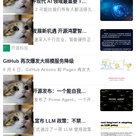
业化营销服务的需求从未如此迫切。 但市场扩容
xAI 前工程师评现代 AI 领域最重要 Top
n 这条推文引发了广泛讨论。他不是在说风凉
巧机身有效提升市面主流标准A...
3 开源项目
的同时,服务商的竞争逻辑正在改变。2026年Top
话，他是说出了一个圈内人尽皆知但很少公开捅
Flash Attention 2 可能比我们所有人都活得久。
Agency年度合辑的观察指出,“产品”这个离消费
破的事实。 Jordan 随后补充了一句软化声明：
这句话不是来自某个技术博客，而是出自 Hieu
局
者最近的载体,在整个品牌营销层面的权重显著变
「我不认为这些会议上大部分论文都在过度宣传
Pham 的一条推文。Hieu Pham 是谁？他是 xAI
高了。全域营销服务商的竞争正在从规模转向深
或造假。问题是，作为读者，如果你筛选出那些
共商智能硬件发展新机遇 开源鸿蒙智能
的早期工程师之一，在 Grok 训练基础设施团队
度,案例厚度、全域覆盖、多线协同...
硬件开发者日杭州站即将举行
看起来最令人兴奋的论文，那它们大部分都是过
工作过。近日他在 X 上发了一条帖子，列出了他
随着万物智联加速深入千行百业，智能硬件正从
度宣传的。」 这才是真正的痛点。不是所有论文
认为现代 AI 领域最重要的三个开源项目。 第一
单点设备迈向智能化、网联化、协同化发展。作
开
开源科技
都有问题，是最吸引眼球的那批论文最有问题。
个名字毫无悬念：Flash Attention 2。 Hieu 的
为面向全场景、跨终端的分布式操作系统，开源
他引用的帖子来自 Mathew Shen，一位 ICLR 2
理由很具体。FA 系列不需要解释，但 FA2 是他
GitHub 再次爆发大规模服务降级
鸿蒙通过统一技术底座和分布式能力，为不同类
026 的读者：「看了篇 ...
认为最重要的一个——复杂度恰到好处，刚好能
型智能设备的开发、连接与互联提供关键支撑，
8 月 6 日，GitHub Actions 和 Pages 再次大规
驱动你去学 CuTe，但还没被那些"邪恶的" Hopp
也为产业链企业探索产品创新与商业增长打开新
模服务降级，Actions 完全不可用超过 5 小时，
局
er++ 优化所淹没，足够容易修改和适配。 更关
的空间。 8月14日，开源鸿蒙智能硬件开发者日
webhook 停发，连自托管 runner 也因调度层故
键的是 FA2 的持久性...
（OHDD：OpenHarmony Hardware Develope
Prime Agent 开源发布：一个能自我改
障无法工作。Pages、Copilot code review、C
进的编程 Agent，ARC-AGI 3 超越人类
r Day）将在杭州启航。活动面向智能硬件产业
opilot coding agent 全部受影响。从检测到完全
Prime Intellect 发布了 Prime Agent，一个开源
专家基线
链企业和开发者，邀请行业专家与资深技术顾
恢复，大约 12 小时。 这是 2026 年 8 月的第六
的编程 Agent Harness，核心设计围绕两个抽
局
问，围绕开源鸿蒙技术能力、设备适配、芯片适
起事故，其中四起与 AI/Copilot 服务相关。 Git
象：Recursive Language Model（RLM）和 C
配、功耗与稳定性调优、兼容性测评及统一互联
Rust 项目团队宣布 LLM 政策：不禁
Hub 员工 kdaigle 在 HN 讨论中贴出了一组数
ontinual Harness。在 ARC-AGI 3 基准测试
等内容展开系统讲解和实战交流，帮助企业进一
止，但你要承认哪些代码不是你写的
据：2025 年全年 10 亿次 commit。现在，每周
上，Prime Agent + Opus 5 的组合达到了 95.
Rust 语言项目正式通过了一项 LLM 使用政策，
步了解开源鸿蒙在智能...
2.75 亿次，全年预计 140 亿次。GitHub...