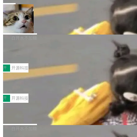
一在人才争夺战中失血的公司。六月，Google
er HE-AAC 960 解码 (DAB+) transpose_cuda
Code 在 X 上发帖：「DeepSeek Flash did 8T
局
连失两员大将：Noam Shazeer 去了 Op...
filter 添加 AMF Frame Rate Converter (vf_frc
tokens on August 1st. 5T of free usage + 3T
_amf) filter SMPTE 2094-50 元数据支持和直
NetBSD 11.0 正式发布
on OpenCode Go.」79.8 万次浏览，连带着 #
通 ProRes RAW VideoToolbox 硬件加速器 AP
DeepSeek一天消耗了8万亿# 上了微博热搜——
NetBSD 11.0 现已正式发布，这是 NetBSD 操
V ...
注意这是 OpenCode 一家的消耗。 OpenCode
作系统的第十八个主要版本。 自 NetBSD 10.1
白开水不加糖
是 Anomaly 出品的 AI 编程工具，套餐 10 美元/
以来的变化 更新亮点： 新增对 RISC-V 处理器
月。用户交了 10 美元，就能用 DeepSeek Flas
2026 ChinaJoy鸿蒙游戏增长臻享会举
架构的支持。NetBSD 11.0 是首个支持 64 位 R
办，鲸鸿动能系统呈现游戏行业解决方
h 随便写代码，按网友说法：「怎么使劲用也用
ISC-V 平台的稳定版本，涵盖一系列基于 StarFi
8月1日，2026 ChinaJoy期间，鸿蒙游戏增长臻
案
不完。」5T 来自免费额度，3T 来自 Go...
ve JH71XX 的设备，例如 VisionFive 2、PINE
享会在上海举办。鸿蒙生态的全场景智慧营销平
开
开源科技
64 STAR64，以及 QEMU。 增强了对 POSIX.1
台鲸鸿动能协同华为游戏中心，面向游戏行业开
-2024 和 C23 编程接口标准的兼容性。 compat
技嘉X3D系列再添新成员 B850 AORU
发者及生态伙伴，系统呈现了平台在游戏领域的
S ELITE X3D主板强化性能体验
_linux(8) 增强了对 Linux 系统调用的支持，包
完整能力版图——从IAP高价值用户的全周期经
面向AMD Ryzen X3D处理器玩家，技嘉X3D系
括 epoll（围绕 kqueue 实现）、POSIX 消息队
营、到IAA游戏的“买变一体”正循环、再到联运与
列主板阵容迎来新成员——B850 AORUS ELITE
开
开源科技
列、...
广告协同的全链路经营闭环，以及面向全球市场
X3D。作为面向主流高性能平台打造的全新主板
的出海增长布局。 华为终端云业务商业化销售负
Zadig v5.0 发布：AI 发布专员与 AI 审
产品，B850 AORUS ELITE X3D延续技嘉在X3
查专员上线
责人在开场致辞中表示，游戏开发者的核心诉求
D平台优化上的技术积累，旨在为游戏玩家带来
我们团队这几天最大的卡点不是 AI 写得不够
已不再是“多一个投放渠道”，而是一套能够持续
更稳定、更高效的装机选择。 B850 AORUS ELI
好，是 AI 写得太好了。 好到审查排期从两天的
白开水不加糖
驱动增长的体系。截至目前，搭载HarmonyOS
TE X3D基于AMD AM5平台打造，支持AMD Ry
活儿拖成了五天。PR 一堆起来没人敢合，发布