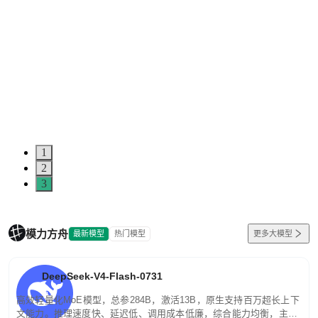
1
2
3
模力方舟
最新模型
热门模型
更多大模型
DeepSeek-V4-Flash-0731
高效轻量化MoE模型，总参284B，激活13B，原生支持百万超长上下
文能力。推理速度快、延迟低、调用成本低廉，综合能力均衡，主打