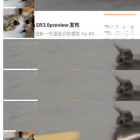
che 量化 + 权重压缩，吞吐量提升 4
代码检索手段（如关键词匹配、目录遍历）仅能
短剧部门，有互联网大厂背景。在公司内部架构
Kimi 和 GLM 是当前最强的大模型系列之一，但
1%，成本降 30%
在语法层面完成文本定位，难以触及代码的语义
调整期间，部门三次通知全员将数据从A集群迁
它们有一个共同的问题：太吃显存了。月之暗面
局
内涵与结构关联，导致开发者使用代码智能体在
移到B集群，王某都回复了"收到"。 他没有迁移
的 Kimi K 系列和智谱的 GLM 都是长上下文、M
理解大规模代码仓时面临显著"代码仓理解"瓶
腾讯混元 Hy ASR3.0preview 发布
数据。2024年9月3日下午4点，他使用此前登录
oE 架构的大模型，好用到让人上瘾，但 GPU 显
颈。 代码仓深度理解服务（以下简称" CodeBas
的账号密码进入A集群，输入了一条被程序员圈
存永远不够用。 Cloudflare 的 Workers AI 团队
腾讯混元正式推出新一代语音识别模型 Hy ASR
e深度理解服务"）是华为云码道（CodeA...
称为"删库跑路"的命令——最高管理员权限、无
一直在跑这些模型的推理。他们在官方博客上发
3.0preview。基于最新一代大语言模型 Hy3 的
白开水不加糖
需确认、强制递归删除。17个小时后，运维人员
了一篇技术文章，详细拆解了三种让大模型在 G
语言理解能力，以及融合了高精度语音识别与深
发现异常并中止进程时，89TB数据已经没了。
Pale Moon 34.3.2 发布，苍月浏览器
PU 上跑得更省、更快的技术手段——KV cache
度语义理解能力，实现了语音识别能力的全面升
删掉的是AI游戏部门的全部开发文件，包括公司
量化、模型权重压缩、以及共享 KV cache 的完
级。 根据介绍，Hy ASR3.0preview 目标在于：
Pale Moon 34.3.2 现已发布，这是一个安全更
自研的多个文生3D和...
整性保护。效果是：吞吐量提升 41%，每 token
让语音识别不再只是听清，而是真正听懂。通过
新和少量网页兼容性修复版本。 Changes/fixe
白开水不加糖
成本降低 30%，精度不变。 FP8 省的不仅是显
先理解你的语境和意图，再把准确的文字直接给
s： 实现了URL.Parse()便捷功能 对浏览器内部
存 KV cache 是推理时最吃显...
到你。从“逐字转写、单点优化”演进为“理解语
PostgreSQL 18/19 新特性深度解读
函数添加了多项边界检查，以避免潜在的越界访
境、兼容场景、一键直出”。 Hy ASR 3.0 previe
问、下溢和溢出。（DiD） 修复了加载和解析内
演讲者分享了一个有趣的实践：面对 PG 18 已
w 不要求标准普通话，方言识别覆盖粤语、吴语
容提供的字体时出现的几个问题 为避免音频加
发布的 Release Notes，他利用 AI 工具（如 Co
白开水不加糖
等 10 大方言片区和 20 余个二级小片区。在开
载、处理和播放过程中可能出现的一系列错误，
pilot）对数千条 commit 日志进行自动分析，先
源评测集中，Hy ASR 3.0 preview 在多语种的
对音频采样频率设定了下限 采样率低于 8kHz
慕尼黑市政府为全职开源项目维护者提
让模型总结出三十余条潜在特性，再逐条要求生
WER（...
供资助
（通常被认为是 "telephone"/"walkie-talkie" 音
成详细解释和代码校验，最终筛选出对用户体感
"在过去大约 10 年的大部分时间里，libexpat 的
质的最低采样率）的音频格式将被拒绝 修复了 C
最强的若干项。对于尚未正式发版的 PG 19，则
维护工作一直与我的日常工作、家务、社交生活
局
SS 圆角虚线样式中可能存在的问题 如果表单中