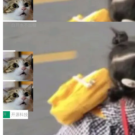
通过拉取过去一年内（从 PG 18 Beta1 时间点
和休闲娱乐竞争时间。" 这是 libexpat 维护者 S
的图像元素不在同一个子树中，则它们将不再关
至今）的所有 commit，同样交由 AI 分析提炼。
Firefox 153.0.3 发布
ebastian Pipping 写在博客里的话。8 月 4 日，
联 加...
经过人工复核，准确度令人满意。这一方法也为
他宣布了一个新消息：从 2026 年 8 月 1 日起，
Firefox 153.0.3 现已发布，具体更新内容如
社区爱好者提供了高效跟踪新版本的思路。
他可以全职维护 libexpat 了，最长 6 个月。发
下： New Smart Window 包含多项增强功能：
白开水不加糖
工资的是慕尼黑市政府。 libexpat 是一个 C99
<ul> <li>现在建议列表会显示更多结果，方便用
编写的流式 XML 解析器，MIT 许可证。和 libx
Cloudflare Computer 开源：你的 Age
户查找历史记录和切换到已打开的标签页。（<a
nt 需要一台电脑，而不是一个容器
ml2 一样，它是世界上使用最广泛的 XML 解析
href="https://bugzilla.mozilla.org/show_bug.c
Cloudflare 开源了名为 @cloudflare/computer
库之一。你的操作系统、浏览器、无数的基础设
gi?id=2019042">Bug&nbsp;2019042</a>）</l
的 npm 包。项目的核心论点是：容器不适合 Ag
局
施软件，很可能都在用它。而过去十年，维护它
i> <li>现在，助手可以直接使用 Exa 的网络搜索
ent 计算。真正适合的，是 Isolate。 Cloudflare
的人一直在用业余...
结果回答问题，而无需将问题转交给搜索引擎。
OpenAI 公开邮件和聊天记录回应苹果
工程师在这件事上没什么可谦虚的——他们用 W
诉讼，称“Apple is getting this wron
（<a href="https://bugzilla.mozilla.org/show_
orkers 跑了十年 Isolate。用 CEO Matthew Pri
上个月，苹果一纸诉状把 OpenAI 告上法庭，指
g”
bug.cgi?id=204...
nce 的话说：「我们一生都在用 Isolate 运行代
控其挖角苹果前员工并窃取商业秘密。苹果的诉
局
码，而 AI Agent 不需要容器，它们需要的是 Iso
状把 OpenAI 描述成一个系统性地从前东家挖
late。」 容器为什么不合适 容器的问题在于启动
HUAWEI MatePad Edge上架WorkBu
人、套取机密信息的对手。 OpenAI 没发律师
ddy鸿蒙PC版，说话就能干活的AI办公
和销毁都太重了。一个 Agent 要执行的任务可能
函，也没选择庭外沉默。它在官网贴了一篇博
全能AI工作台WorkBuddy鸿蒙PC版上架HUAWE
搭子
只需要几毫秒的 CPU 时间，但容器从冷启动到
文，标题只有六个字：Apple is getting this wro
I MatePad Edge应用市场，直接下载即可使
开
开源科技
就绪要花数秒。如果未来有十...
ng。 然后，它把邮件往来和 iMessage 聊天记
用，与鸿蒙电脑上的体验一致。值得一提的是，
录全贴了出来。 他发错人了 苹果外部律师 Gabr
FFmpeg 9.0 发布：代号“Lei”，以此纪
这是目前市面上唯一支持平板接入WorkBuddy P
念中国开发者雷霄骅
iel Gross 来自 Weil 律所，2 月 23 日下午 5:53