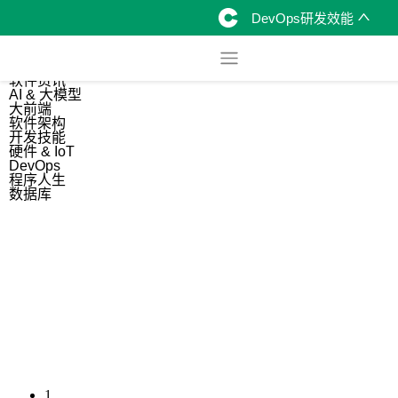
DevOps研发效能
综合
开源资讯
软件资讯
AI & 大模型
大前端
软件架构
开发技能
硬件 & IoT
DevOps
程序人生
数据库
1