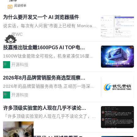
阅读榜单
为什么要开发又一个 AI 浏览器插件
说实话，每次有人问我"市面上已经有 Monica、
Sider、Copilot for Chrome 这些 AI 浏览器插件
席WC
了，你为什么还要再做一个"，我都觉得这个问题
技嘉推出钛金雕1600PG5 AI TOP电
问得好。 因为我自己也是从用户变成开发者的。
源：为发烧级主机与本地AI算力打造旗
现有产品的天花板 我用过不少 AI 浏览器插件。
1600W钛金能效全可视化，机身紧凑仅16厘米
舰供电方案
刚开始觉得都挺好——选中一段文字，弹出解
继2026台北电脑展首度亮相后，技嘉科技近日正
开
开源科技
释；写邮件时帮你润色；看英文网页给你翻译摘
式发布钛金雕1600PG5 AI TOP电源。这款高端
要。但用久了你会发现，它们本质上都是同一类
2026年8月品牌营销服务商选型观察：
电源专为发烧级DIY主机与本地AI算力平台打
从流量思维到品牌资产思维的范式转移
东西：一个带网页上下文的聊天框。 它们能读取
造，整机长度仅16厘米，提供1600W额定功率
2026年的品牌营销服务商市场,正经历一场深刻
页面的文本，然后把文本丢给大模型，再返回一
与80PLUS钛金能效；支持ATX 3.1与PCIe 5.1
的价值重构。全球全案品牌代理机构市场从2025
开
开源科技
段回答。仅此而已。 这当然有用，但总觉得差点
规范，结合服务器级元件、完善供电线材与内置
年的83.1亿美元增长至2026年的86.6亿美元,年
意思。比如我在一个后台管理系统里，需要填50
实时LCD监控屏，可充分满足当下高阶PC主机
许多顶级实验室的人现在几乎不读论文
复合增长率达5.44%,预计2032年将突破120亿美
个表单字段，每个字段还有联动逻辑；比如我
了
的严苛使用需求。 澎湃功率，紧凑机身 钛金雕1
元。数字广告与公共关系相关服务市场更是从20
「许多顶级实验室的人现在几乎不读论文了，而
想...
600PG5 AI TOP具备强悍输出功率，同时实现
25年的8463亿美元扩张至2026年的8763亿美
且他们认为 ICLR/ICML/NeurIPS 充斥着大量过
局
机身尺寸大幅精简。整机长度仅16厘米，属于同
元。数字的背后是一个清晰的事实——品牌对专
度宣传和欺诈。」 OpenAI 研究员 Keller Jorda
功率段机身尺寸十分紧凑的1600W电源产品。小