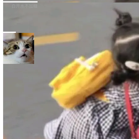
正，才能成为机器能理解的高质量数据。医学影
理工具。它可以查看，转换，编辑和分类所有主
白开水不加糖
像AI落地最昂贵的环节，不是算法，是专业医生
流格式的电子书。Calibre 是个跨平台软件，可
的时间。 张医生是某三甲医院放射科副主任医
SwiftUI 问世七年了，为什么开发者还
以在 Linux、Windows 和 macOS 上运行。 Cal
师，牵头一项腹部肌肉影像课题。他需要在数百
在骂它？
ibre 9.12 现已正式发布，此次更新内容如下：
Yakov Manshin 发了一期长达 40 分钟的 YouT
张CT影像上完成像素级精细分割，让系统"...
新功能 macOS：在 Connect/Share 按钮中添加
ube 视频，标题是"SwiftUI 七年后：一个平庸的
局
通过 AirDop 共享书籍的功能 Content server：
故事"。视频核心观点很简单：SwiftUI 发布七年
支持可向服务器后端添加新端点的插件 Edit boo
了，仍然像一个永久公测版。 Manshin 从数据
k：Compress images：添加将 GIF 图像转换为
流、布局系统、API 稳定性、性能、跨平台五个
加载更多
JPEG/WebP 的选项 ToC Editor：添加一个按
维度逐一批判了 SwiftUI。最让人印象深刻的一
钮，用于对目录中的条目进...
个论据是：苹果官方的 SwiftUI 教程项目 Land
marks，用最新 Xcode 在最新 macOS 上构建
运行，出来的效果是坏的——侧边栏按钮大小不
一，界面错位。他说这个问题"两年前就发现了，
至今没变"。 数据流方面，Manshin 指出 SwiftU
I 的属性包装器演进史...