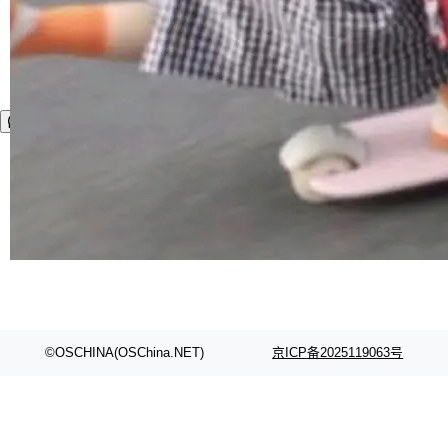
©OSCHINA(OSChina.NET)
京ICP备2025119063号