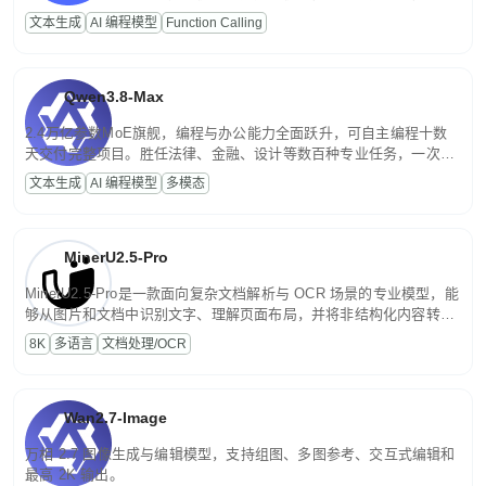
高并发、轻量化任务，适合日常对话、内容创作、基础 RAG、批量
文本生成
AI 编程模型
Function Calling
文案处理等普惠刚需场景。
Qwen3.8-Max
2.4万亿参数MoE旗舰，编程与办公能力全面跃升，可自主编程十数
天交付完整项目。胜任法律、金融、设计等数百种专业任务，一次对
话端到端交付生产级成果。原生视觉理解贯穿规划、执行与验证全流
文本生成
AI 编程模型
多模态
程，支持超长文档与长视频的深度语义解析。长程任务中自主规划与
闭环迭代，持续进化。
MinerU2.5-Pro
MinerU2.5-Pro是一款面向复杂文档解析与 OCR 场景的专业模型，能
够从图片和文档中识别文字、理解页面布局，并将非结构化内容转换
为便于存储、检索和二次处理的结构化结果。
8K
多语言
文档处理/OCR
Wan2.7-Image
万相 2.7 图像生成与编辑模型，支持组图、多图参考、交互式编辑和
最高 2K 输出。