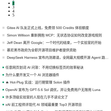
2
3
4
5
Gitee AI 队友正式上线，免费领 500 Credits 体验额度
Simon Willison 重新拥抱 MCP：无状态协议如何改变游戏规则
Jeff Dean 离开 Google：一个时代的结束，一个实验室的开始
慕尼黑市政府为全职开源项目维护者提供资助
DeepSeek Harness 宣布内测邀请，全网最大规模开源 Agent 路演现场诞生
任意网页划词 AI 问答：不用切换标签页的效率秘诀
为什么要开发又一个 AI 浏览器插件
🔥 Hot-Plug 实战：运行期管理 Solon 插件
OpenAI 宣布为 GPT-5.6 Sol 调优，并让免费用户无限用 Luna
许多顶级实验室的人现在几乎不读论文了
xAI 前工程师评现代 AI 领域最重要 Top3 开源项目