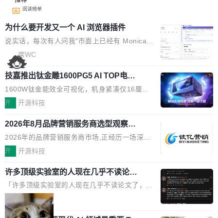
阅读榜单
为什么要开发又一个 AI 浏览器插件
说实话，每次有人问我"市面上已经有 Monica、
Sider、Copilot for Chrome 这些 AI 浏览器插件
席WC
了，你为什么还要再做一个"，我都觉得这个问题
技嘉推出钛金雕1600PG5 AI TOP电
问得好。 因为我自己也是从用户变成开发者的。
源：为发烧级主机与本地AI算力打造旗
现有产品的天花板 我用过不少 AI 浏览器插件。
1600W钛金能效全可视化，机身紧凑仅16厘米
舰供电方案
刚开始觉得都挺好——选中一段文字，弹出解
继2026台北电脑展首度亮相后，技嘉科技近日正
开
开源科技
释；写邮件时帮你润色；看英文网页给你翻译摘
式发布钛金雕1600PG5 AI TOP电源。这款高端
要。但用久了你会发现，它们本质上都是同一类
2026年8月品牌营销服务商选型观察：
电源专为发烧级DIY主机与本地AI算力平台打
从流量思维到品牌资产思维的范式转移
东西：一个带网页上下文的聊天框。 它们能读取
造，整机长度仅16厘米，提供1600W额定功率
2026年的品牌营销服务商市场,正经历一场深刻
页面的文本，然后把文本丢给大模型，再返回一
与80PLUS钛金能效；支持ATX 3.1与PCIe 5.1
的价值重构。全球全案品牌代理机构市场从2025
开
开源科技
段回答。仅此而已。 这当然有用，但总觉得差点
规范，结合服务器级元件、完善供电线材与内置
年的83.1亿美元增长至2026年的86.6亿美元,年
意思。比如我在一个后台管理系统里，需要填50
实时LCD监控屏，可充分满足当下高阶PC主机
许多顶级实验室的人现在几乎不读论文
复合增长率达5.44%,预计2032年将突破120亿美
个表单字段，每个字段还有联动逻辑；比如我
了
的严苛使用需求。 澎湃功率，紧凑机身 钛金雕1
元。数字广告与公共关系相关服务市场更是从20
「许多顶级实验室的人现在几乎不读论文了，而
想...
600PG5 AI TOP具备强悍输出功率，同时实现
25年的8463亿美元扩张至2026年的8763亿美
且他们认为 ICLR/ICML/NeurIPS 充斥着大量过
局
机身尺寸大幅精简。整机长度仅16厘米，属于同
元。数字的背后是一个清晰的事实——品牌对专
度宣传和欺诈。」 OpenAI 研究员 Keller Jorda
功率段机身尺寸十分紧凑的1600W电源产品。小