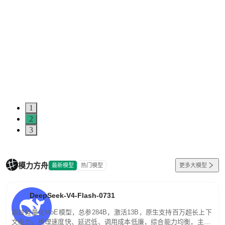
1
2
3
模力方舟
最新模型
热门模型
更多大模型
DeepSeek-V4-Flash-0731
高效轻量化MoE模型，总参284B，激活13B，原生支持百万超长上下
文能力。推理速度快、延迟低、调用成本低廉，综合能力均衡，主打