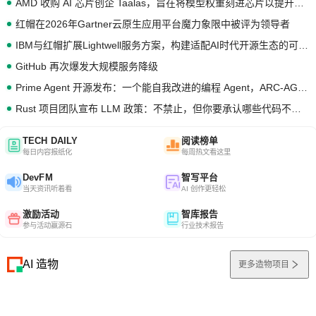
AMD 收购 AI 芯片创企 Taalas，旨在将模型权重刻进芯片以提升推理性能
红帽在2026年Gartner云原生应用平台魔力象限中被评为领导者
IBM与红帽扩展Lightwell服务方案，构建适配AI时代开源生态的可信基础设施
GitHub 再次爆发大规模服务降级
Prime Agent 开源发布：一个能自我改进的编程 Agent，ARC-AGI 3 超越人类专家基线
Rust 项目团队宣布 LLM 政策：不禁止，但你要承认哪些代码不是你写的
TECH DAILY
阅读榜单
每日内容报纸化
每周热文看这里
DevFM
智写平台
当天资讯听着看
AI 创作更轻松
激励活动
智库报告
参与活动赢源石
行业技术报告
AI 造物
更多造物项目