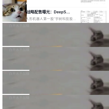
5% RHAE Best@1，超过了 ARC 报告的人类专
覆盖 rust-lang/rust 单一仓库的代码贡献。这不
局
家基线 95.4%。 不是又一个 coding agent 包装
是项目级别的官方立场，目前由五个团队采纳，
宇树科技 IPO 战略配售曝光：DeepSe
器 Prime Agent 的架构和市面上大多数 coding
但它可能是主流开源项目中关于 AI 辅助贡献最
ek 获配 93.3 万股，锁定 36 个月
agent 有本质区别。大多数 agent harness 的设
细致的一份规则。 政策的核心只有一句话：LLM
8月6日晚间，“人形机器人第一股”宇树科技股份
计是基于早期模型的能力—...
可以用来分析、提炼、审阅、建议，但不能用来
有限公司披露IPO发行价格及战略配售结果，杭
白开水不加糖
创作。 具体来说，LLM 生成的代码可以提交，
州深度求索人工智能基础技术研究有限公司（De
但必须满足五个条件：预先安排、非关键、高质
Docker 29.7.2 发布
epSeek）获配93.3399万股，按150.8元/股发行
量、充分测试、充分审查，并且必须披露。LLM
价格计算，认购金额约1.41亿元，股份锁定期为
Docker 29.7.2 现已发布，具体更新内容如下：
不得生成涉及安全性的关键变更，除非作者本身
36个月。 公告显示，本次宇树科技战略配售对
Bug fixes and enhancements 修复多次传递同
白开水不加糖
就是领域专家。即使如此，政策也"强烈不建
象主要包括长期投资机构、与公司业务具有战略
一环境变量时，docker service create和docker
议"这么做。 对于不披露的情况，审核者可以直
合作关系或长期合作愿景的大型企业、科创板保
Apache Fluss 毕业成为顶级项目
service update会发生 panic 的问题。docker/cl
接关闭 PR，无需解释。 政策作者 Jynn Ne...
荐人跟投子公司，以及公司高级管理人员和核心
i#7145 修复了 Docker Engine 29.7.0 中引入的
今年 7 月，Apache Fluss 的毕业提案在 Apach
员工参与设立的专项资产管理计划。其中，Dee
一个回归问题，该问题导致拉取镜像时会拒绝包
e 孵化器项目管理委员会（IPMC）投票中获得
白开水不加糖
pSeek作为与宇树科技具备战略合作关系的企
含绝对 hardlink 目标的镜像（此类镜像由某些镜
全票通过，随后获 Apache 软件基金会董事会批
业，获配股份数量占本次发行数量的2.31%。 除
像构建工具生成）。moby/moby#53305 修复了
马斯克 AI 百科项目 Grokipedia 被曝数
准。今天，Apache 软件基金会正式宣布 Apach
DeepSeek外，腾讯旗下上海启善投资有限公司
月未更新
Docker Engine 29.7.0 中引入的一个回归问
e Fluss 孵化毕业，成为 Apache 顶级项目（TL
埃隆·马斯克推出的AI百科项目 Grokipedia 被曝
获配9...
题，该问题可能导致在旧版 Linux 内核...
P）！这一里程碑不仅标志着 Fluss 迈入新的发
长期停止内容更新，未能实现其作为“AI版维基百
白开水不加糖
展阶段，也将进一步推动流式存储、实时湖仓与
科”替代品的目标。 据 Lawfare 最新调查，自今
AI 数据基础加速融合，为实时数据基础设施的发
Solon I18n：三种解析器，零样板代码
年4月以来，Grokipedia 页面更新功能基本停