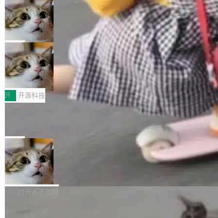
现实 过去两年，CIO们的焦虑清单上多了两项：
设置，如果用布尔值 + 可空字段来表示——bool
个"AI 知识库 + 聊天机器人"——每个大厂都在
一是如何让大模型和智能体应用安全地从PoC走
ean 表示是否可切换，nullable 的默认模式、浅
Deno 团队开源 Celld，可自托管的分
做，没什么新鲜的。 但 Kenton Varda 在 Twitte
向生产，二是如何让测试团队跟得上AI应用...
布式 Durable Objects
色方案、深色方案——会产生大量无意义的组
r 上把事情说清楚了： 今天我们发布了 Cloudfla
Ryan Dahl 领导的 Deno 团队推出了最新开源项
合。方案缺了、配置冲突了、全 null 了。要知道
re OS，一个带连接器的聊天机器人，跟其他所
目 Celld，一个能在自己机器上运行 Cloudflare
局
哪些组合有效，作者说，你得靠"文档、校验、或
有科技公司做的一样。只不过，实际上它不一
Workers 和 Durable Objects 的守护进程。 设
者部落知识"。 换个写法。Rust 的 enum，两个
样。这是 Sandstorm.io 的重制版，我十年前的
鲁大师7月新机性能/流畅/AI榜：vivo夺
计思路很直接：每个对象是一个独立的 SQLite
变体：Switchable...
性能、流畅双第一，三星Galaxy Z系列
那个创业公司。不同的是，这次它构建在 Cloudf
数据库，按名称寻址，复制到你自己的 S3 兼容
2026年7月的手机市场，由于存储等硬件成本暴
新折叠缺席
lare Workers 上——我花了九年时间搭建的平台
存储库里。节点之间只通过这个存储库协调——
增，手机厂商的日子也不好过啊，新机速度明显
开
开源科技
——并且深度集成了 AI。这基本上是我十年秘密
没有控制平面，没有共识协议。每个对象自带一
放缓，因此硝烟味淡了许多。新机参数规格除开
计划的顶峰。 十年前，Ken...
个小型数据库，应用天然按分片构建，单个数据
Zed 推出 DeltaDB，一个记录 commit
高价的三星折叠（三星Galaxy Z Fold8 Ultra / Z
之间所有操作的版本控制系统
库的竞争和爆炸半径问题在设计层面就被消除
Fold8 / Z Flip8）外，其余要么是中低端机器，
Zed 编辑器团队发布了新项目——DeltaDB，一
了。 闲置的 cell 会休眠到几乎不占资源。当 cel
例如iQOO Z11i、REDMI Note 17、REDMI No
个在 git commit 之间记录每一次编辑操作的版
局
l 迁移或唤醒时，新宿主从 S3 恢复 SQLite 数据
te 17 Pro、OPPO K15，要么是vivo X300 E这
本控制系统。目前处于 Early Access 阶段。 De
库继续执行。存储库是持久化的唯一真相...
样的次旗舰。 Galaxy Z Fold8 Ultra / Z Fold8 /
SpaceXAI 单季资本开支达 183 亿美元
ltaDB 的核心思路直接写在 landing page 最显
Z Flip8三款折叠屏新机均在7月22日发布，且全
眼的位置：「Software is made between com
根据风险投资人Tomer Tunguz 博客（VC 分
部搭载骁龙8 Elite Gen5 for Galaxy，它们本该
mits」——软件是在 commit 之间写出来的。git
析）披露的最新分析与第二季度业绩报告，Spac
白开水不加糖
是7月性...
只记录了你提交的最终状态，但真正的工作过程
eXAI在上个季度的总资本支出飙升至183.7亿美
——打字、删改、试错、agent 对话——都在 co
Meta 发布终端编程 Agent“Muse Cod
元。其中，绝大部分资金被直接用于 AI 领域，