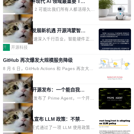
业化营销服务的需求从未如此迫切。 但市场扩容
xAI 前工程师评现代 AI 领域最重要 Top
n 这条推文引发了广泛讨论。他不是在说风凉
巧机身有效提升市面主流标准A...
3 开源项目
的同时,服务商的竞争逻辑正在改变。2026年Top
话，他是说出了一个圈内人尽皆知但很少公开捅
Flash Attention 2 可能比我们所有人都活得久。
Agency年度合辑的观察指出,“产品”这个离消费
破的事实。 Jordan 随后补充了一句软化声明：
这句话不是来自某个技术博客，而是出自 Hieu
局
者最近的载体,在整个品牌营销层面的权重显著变
「我不认为这些会议上大部分论文都在过度宣传
Pham 的一条推文。Hieu Pham 是谁？他是 xAI
高了。全域营销服务商的竞争正在从规模转向深
或造假。问题是，作为读者，如果你筛选出那些
共商智能硬件发展新机遇 开源鸿蒙智能
的早期工程师之一，在 Grok 训练基础设施团队
度,案例厚度、全域覆盖、多线协同...
硬件开发者日杭州站即将举行
看起来最令人兴奋的论文，那它们大部分都是过
工作过。近日他在 X 上发了一条帖子，列出了他
随着万物智联加速深入千行百业，智能硬件正从
度宣传的。」 这才是真正的痛点。不是所有论文
认为现代 AI 领域最重要的三个开源项目。 第一
单点设备迈向智能化、网联化、协同化发展。作
开
开源科技
都有问题，是最吸引眼球的那批论文最有问题。
个名字毫无悬念：Flash Attention 2。 Hieu 的
为面向全场景、跨终端的分布式操作系统，开源
他引用的帖子来自 Mathew Shen，一位 ICLR 2
理由很具体。FA 系列不需要解释，但 FA2 是他
GitHub 再次爆发大规模服务降级
鸿蒙通过统一技术底座和分布式能力，为不同类
026 的读者：「看了篇 ...
认为最重要的一个——复杂度恰到好处，刚好能
型智能设备的开发、连接与互联提供关键支撑，
8 月 6 日，GitHub Actions 和 Pages 再次大规
驱动你去学 CuTe，但还没被那些"邪恶的" Hopp
也为产业链企业探索产品创新与商业增长打开新
模服务降级，Actions 完全不可用超过 5 小时，
局
er++ 优化所淹没，足够容易修改和适配。 更关
的空间。 8月14日，开源鸿蒙智能硬件开发者日
webhook 停发，连自托管 runner 也因调度层故
键的是 FA2 的持久性...
（OHDD：OpenHarmony Hardware Develope
Prime Agent 开源发布：一个能自我改
障无法工作。Pages、Copilot code review、C
进的编程 Agent，ARC-AGI 3 超越人类
r Day）将在杭州启航。活动面向智能硬件产业
opilot coding agent 全部受影响。从检测到完全
Prime Intellect 发布了 Prime Agent，一个开源
专家基线
链企业和开发者，邀请行业专家与资深技术顾
恢复，大约 12 小时。 这是 2026 年 8 月的第六
的编程 Agent Harness，核心设计围绕两个抽
局
问，围绕开源鸿蒙技术能力、设备适配、芯片适
起事故，其中四起与 AI/Copilot 服务相关。 Git
象：Recursive Language Model（RLM）和 C
配、功耗与稳定性调优、兼容性测评及统一互联
Rust 项目团队宣布 LLM 政策：不禁
Hub 员工 kdaigle 在 HN 讨论中贴出了一组数
ontinual Harness。在 ARC-AGI 3 基准测试
等内容展开系统讲解和实战交流，帮助企业进一
止，但你要承认哪些代码不是你写的
据：2025 年全年 10 亿次 commit。现在，每周
上，Prime Agent + Opus 5 的组合达到了 95.
Rust 语言项目正式通过了一项 LLM 使用政策，
步了解开源鸿蒙在智能...
2.75 亿次，全年预计 140 亿次。GitHub...