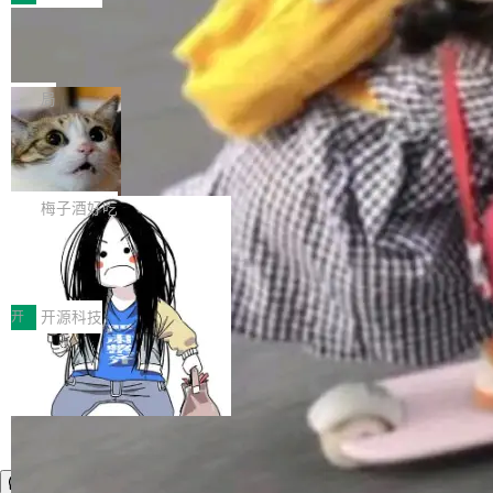
件。 腾讯网平团队在UCL-MPComm中实现了一
型或企业内部部署模型提升研发效率。但随着 AI
各领域的应用成果，覆盖技术底座、行业赋能、
个独立于业务线程的全局通信引擎（Engine），
Coding 从个人辅助工具逐步走向团队级、组织
Jeff Dean 离开 Google：一个时代的结
产品应用、支撑保障、专题等五大方向。深信服
并实...
束，一个实验室的开始
级应用，企业在规模化落地过程中，对安全性、
AI算力网关（AI创新平台）成功入选！ 随着各行
Google 员工编号 20。MapReduce 作者之一。
可控性和代码质量提出了更高要求。 首先是数据
各业的Agent走向规模化建设，算力构成形态逐
Bigtable 作者之一。TensorFlow 的作者之一。
局
安全与合规要求。对于大多数普通研发场景，公
渐丰富，用户关注的重点也在发生变化：不只是
Gemini 的架构师。Google 首席科学家。 Jeff D
有云模型能够满足快速试用和效率提升的需求。
让AI用起来，还要进一步看清混合算力时代下，
🔥 SolonCode v2026.8.4 发布：界面
ean 在 Google 工作了 27 年后，宣布离职。 他
但对于金融、能源、医疗等对数据安全要求较...
字体可调、22 种语言、记忆搜索增强
Token花在哪里、算力是否被充分利用，以及持
不是一个人走。一同离开的还有 Sanjay Ghema
打开终端就能上岗的全中文编码智能体，这一轮
续增长的AI成本该如何优化。 深信服AI算力网关
wat（Google 员工编号 23，Jeff Dean 二十多
把「看得清、用母语、记得住」三件事一次补
梅子酒好吃
正是围绕这些实际问题，从Token治理和成本治
年的编程搭档，MapReduce 和 Bigtable 的共同
齐。 SolonCode 是什么 SolonCode 是杭州无
理两个方面，让用户的每一份算力都看得清、管
作者）、Quoc Le（Google 大脑核心成员，Se
让“代码语义理解”深度释放AI Coding
耳科技研发的企业级终端编码智能体——一位全
得住、用得稳、省得下、更安全！ 一、从现在开
价值潜能：华为云码道（CodeArts）
q2Seq 和 DocAI 的共同发明人）以及 Oriol Vin
中文驱动的数字员工，自主理解需求、规划步
一、代码仓深度理解技术的作用与价值 在软件工
始，Token使用一目...
代码仓技术解析
yals（Gemini 联合负责人，AlphaSta...
骤、编写代码。不挑模型、不挑平台，curl 一行
程实践中，代码仓是企业核心知识资产的主要载
开
开源科技
装完即用。 开源地址：Gitee · GitCode · GitHu
体。企业级代码仓库通常包含数十万乃至数百万
b 安装 支持 Java 8+（8~26）、macOS / Linu
个文件，其规模远超单次模型调用可承载的上下
x / Windows / Harmony PC。 # macOS / Linu
文窗口。随着项目规模的持续扩张与代码历史的
x / Harmony PC curl -fsSL https://solon.noea
不断累积，代码仓中的模块关系、接口契约、业
r.org/solon...
务逻辑等关键信息往往分散于数十乃至数百个文
件之中，形成高度复杂的知识关联网络。传统的