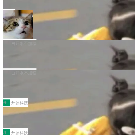
e” 和 Muse Spark 1.2 模型
mmit 之间的空隙里丢失了。 DeltaDB 要做的就
金额高达158.3亿美元，这一单项投入已经逼近
Meta 今天发布了两款 AI 产品：Muse Code，
是把这段空隙补上。 回退到任何一次编辑：Delt
微软同期总资本开支的四成。 与亚马逊、Alpha
一个在终端里运行的编程 agent；Muse Spark
局
aDB 捕获 commit 之间的每一次操作，...
bet、微软以及 Meta 等传统科技巨头相比，Spa
1.2，驱动这个 agent 的新模型。一句话概括：
ceXAI的资金消耗速度尤为引人瞩目。然而，支
美团开源 LoHoSearch，用知识图谱校
你可以用 curl -fsSL https://dev.meta.ai/install.
准 AI 能力认知
撑庞大支出的资金来源却呈现出截然不同的面
sh | bash 安装一个能在大项目里自动规划、写
机器出题的前提，是让机器拥有全局视野。整个
貌。数据显示，微软和 Meta 主要依托充沛的经
代码、验证结果的 AI 终端工具。 据介绍，Muse
构建流程可以分为四个环节：建图 → 控制难度
白开水不加糖
营现金流来覆盖资本开支，其资本支出覆盖率分
Code 是 Meta 的编程 agent 产品。它和市场上
→ 质量把关 → 数据概览。
别达到155% 和106%;而SpaceXAI的经营现金
腾讯开源 UCL-MPComm 通信库
已有的终端编程 agent 在设计理念上有几个明显
流仅能覆盖资本开支的12...
的差异点。 异步后台 agent：Muse Code 有一
腾讯网平团队宣布开源了 UCL-MPComm 通信
个主 agent 循环，外加一组后台 agent。这些后
库，并将作为transport接入Mooncake TENT。
白开水不加糖
台 agent...
该通信库针对AI Memory池化场景的数据传输需
CoStrict入选工信部2025人工智能应用
求进行了深度优化，能够实现数据中心内大规模
典型案例
计算节点间多种内存类型的高性能通信。 UCL-
近日，工信部科技司公示《2025人工智能应用典
MPComm将作为一种传输引擎接入Mooncake T
型案例入选名单》，深信服“面向企业研发场景的
开
开源科技
ENT，实现零拷贝传输性能提升30%、非零拷贝
开源 AI 编程平台 CoStrict 应用”凭借卓越的技术
传输性能最高提升5倍。UCL-MPComm底层基
深信服AI算力网关入选工信部人工智能
创新与落地成效成功入选。 全链路私有化部署，
应用典型案例！
于自研UCL-Engine通信引擎，后续腾讯网平将
助力企业AI研发安全落地 当前，越来越多企业已
前不久，工业和信息化部正式发布《2025年人工
持续开源更多基于UCL-Engine的高性能通信组
经开始引入 AI Coding 工具，通过调用公有云模
智能应用典型案例名单》，集中展示人工智能在
开
开源科技