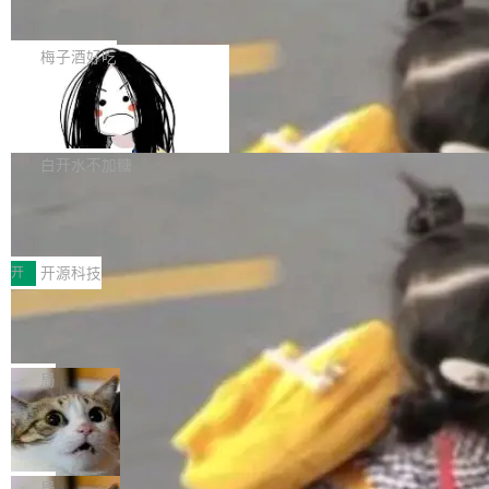
展开启新的篇章。
滞，过去三个月内没有任何条目完成更新，用户
如果你在 Spring Boot 里做过国际化，流程大概
提交的编辑请求也长期处于待处理状态。 Groki
是这样的：配 MessageSource 的 Bean、写 R
梅子酒好吃
pedia 于去年底上线，定位为由人工智能生成内
eloadableResourceBundleMessageSource、
容的百科平台，被马斯克视为传统众包百科网站
Apache Doris 4.1 全面增强 Iceberg：
声明 LocaleResolver、注册 LocaleChangeInt
支持 UPDATE、MERGE INTO 与 Iceb
维基百科的替代方案。Lawfare 调查发现，无论
erceptor…五六步之后才能看到第一行翻译文
Apache Doris 4.1 要补齐的，正是缺失的那一
erg V3
热门页面还是低关注度页面，均未出现近期更
本。 Solon 换了个方式。整个 i18n 模块围绕三
半。在已有查询能力的基础上，Doris 进一步支
白开水不加糖
新，相关问题并非局限于特定领域，而是在不同
个解析器、一个注解、一个工具类展开——没有
持了 UPDATE、DELETE、MERGE INTO 等数
主题和访问量页面中普遍存在。 调查人员最初认
XML、没有拦截器注册、没有样板配置。 资源
Testin XAgent：CIO智能测试落地指南
据修改操作、完整的表结构管理与分区演进，以
为，Grokipedia可能只是限...
文件的约定 把文件放到 resources/i18n/ 下： r
及 rewrite_data_files、expire_snapshots 等日
7月30日，TiD2026质量竞争力大会在北京中关
esources/i18n/messages.properties ...
常维护操作，并完整支持 Iceberg V3 格式。
村国家自主创新示范区会议中心开幕。本届大会
开
开源科技
由中关村智联软件服务业质量创新联盟主办，以
让非法状态不可表示：一篇关于 ADT
“智构可信·质创未来——AI原生时代的质量新范
的帖子在 Reddit 火了
式”为主题，直面AI从实验室走向规模化产业落地
有一种东西，一旦用过就回不去了。Alex Fedos
的核心质量命题。会上，《2026智能研发生产力
eev 管它叫"软件设计的基石"。 他说的东西不新
局
工具选型手册》发布，Testin云测的Testin XAge
鲜——代数数据类型（ADT），尤其是和类型
Cloudflare 开源内部企业 AI 平台 Clou
nt智能测试系统入选AI测试领域代表产品。对CI
（sum type）。但他说清楚了一件事：这不是类
dflare OS
O而言，这提示了一个转变：AI测试正在从效率
型系统的学术体操，是日常编码的思维方式。 文
Cloudflare 发布了一个开源项目 Cloudflare O
工具升级为企业的质量基础设施。 CIO面对的新
章从一个简单的例子切入。一个网站的深色主题
S。如果你只看官方博客，你会觉得这是又一
局