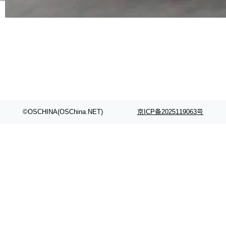
代码检索手段（如关键词匹配、目录遍历）仅能
在语法层面完成文本定位，难以触及代码的语义
内涵与结构关联，导致开发者使用代码智能体在
理解大规模代码仓时面临显著"代码仓理解"瓶
颈。 代码仓深度理解服务（以下简称" CodeBas
e深度理解服务"）是华为云码道（CodeA...
©OSCHINA(OSChina.NET)
京ICP备2025119063号