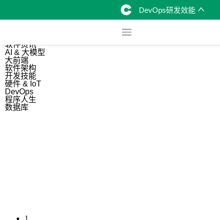
DevOps研发效能
综合
开源资讯
软件资讯
AI & 大模型
大前端
软件架构
开发技能
硬件 & IoT
DevOps
程序人生
数据库
1