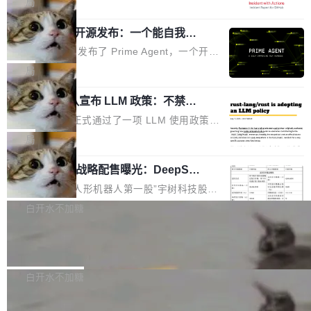
局
er++ 优化所淹没，足够容易修改和适配。 更关
的空间。 8月14日，开源鸿蒙智能硬件开发者日
webhook 停发，连自托管 runner 也因调度层故
键的是 FA2 的持久性...
（OHDD：OpenHarmony Hardware Develope
Prime Agent 开源发布：一个能自我改
障无法工作。Pages、Copilot code review、C
进的编程 Agent，ARC-AGI 3 超越人类
r Day）将在杭州启航。活动面向智能硬件产业
opilot coding agent 全部受影响。从检测到完全
Prime Intellect 发布了 Prime Agent，一个开源
专家基线
链企业和开发者，邀请行业专家与资深技术顾
恢复，大约 12 小时。 这是 2026 年 8 月的第六
的编程 Agent Harness，核心设计围绕两个抽
局
问，围绕开源鸿蒙技术能力、设备适配、芯片适
起事故，其中四起与 AI/Copilot 服务相关。 Git
象：Recursive Language Model（RLM）和 C
配、功耗与稳定性调优、兼容性测评及统一互联
Hub 员工 kdaigle 在 HN 讨论中贴出了一组数
Rust 项目团队宣布 LLM 政策：不禁
ontinual Harness。在 ARC-AGI 3 基准测试
等内容展开系统讲解和实战交流，帮助企业进一
止，但你要承认哪些代码不是你写的
据：2025 年全年 10 亿次 commit。现在，每周
上，Prime Agent + Opus 5 的组合达到了 95.
Rust 语言项目正式通过了一项 LLM 使用政策，
步了解开源鸿蒙在智能...
2.75 亿次，全年预计 140 亿次。GitHub...
5% RHAE Best@1，超过了 ARC 报告的人类专
覆盖 rust-lang/rust 单一仓库的代码贡献。这不
局
家基线 95.4%。 不是又一个 coding agent 包装
是项目级别的官方立场，目前由五个团队采纳，
器 Prime Agent 的架构和市面上大多数 coding
宇树科技 IPO 战略配售曝光：DeepSe
但它可能是主流开源项目中关于 AI 辅助贡献最
ek 获配 93.3 万股，锁定 36 个月
agent 有本质区别。大多数 agent harness 的设
细致的一份规则。 政策的核心只有一句话：LLM
8月6日晚间，“人形机器人第一股”宇树科技股份
计是基于早期模型的能力—...
可以用来分析、提炼、审阅、建议，但不能用来
有限公司披露IPO发行价格及战略配售结果，杭
白开水不加糖
创作。 具体来说，LLM 生成的代码可以提交，
州深度求索人工智能基础技术研究有限公司（De
但必须满足五个条件：预先安排、非关键、高质
Docker 29.7.2 发布
epSeek）获配93.3399万股，按150.8元/股发行
量、充分测试、充分审查，并且必须披露。LLM
价格计算，认购金额约1.41亿元，股份锁定期为
Docker 29.7.2 现已发布，具体更新内容如下：
不得生成涉及安全性的关键变更，除非作者本身
36个月。 公告显示，本次宇树科技战略配售对
Bug fixes and enhancements 修复多次传递同
白开水不加糖
就是领域专家。即使如此，政策也"强烈不建
象主要包括长期投资机构、与公司业务具有战略
一环境变量时，docker service create和docker
议"这么做。 对于不披露的情况，审核者可以直
Apache Fluss 毕业成为顶级项目
合作关系或长期合作愿景的大型企业、科创板保
service update会发生 panic 的问题。docker/cl