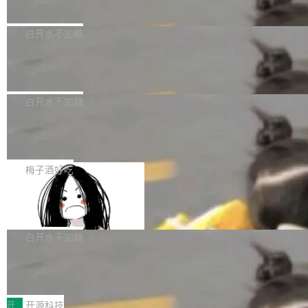
接关闭 PR，无需解释。 政策作者 Jynn Ne...
荐人跟投子公司，以及公司高级管理人员和核心
i#7145 修复了 Docker Engine 29.7.0 中引入的
今年 7 月，Apache Fluss 的毕业提案在 Apach
员工参与设立的专项资产管理计划。其中，Dee
一个回归问题，该问题导致拉取镜像时会拒绝包
e 孵化器项目管理委员会（IPMC）投票中获得
白开水不加糖
pSeek作为与宇树科技具备战略合作关系的企
含绝对 hardlink 目标的镜像（此类镜像由某些镜
全票通过，随后获 Apache 软件基金会董事会批
业，获配股份数量占本次发行数量的2.31%。 除
马斯克 AI 百科项目 Grokipedia 被曝数
像构建工具生成）。moby/moby#53305 修复了
准。今天，Apache 软件基金会正式宣布 Apach
DeepSeek外，腾讯旗下上海启善投资有限公司
月未更新
Docker Engine 29.7.0 中引入的一个回归问
e Fluss 孵化毕业，成为 Apache 顶级项目（TL
埃隆·马斯克推出的AI百科项目 Grokipedia 被曝
获配9...
题，该问题可能导致在旧版 Linux 内核...
P）！这一里程碑不仅标志着 Fluss 迈入新的发
长期停止内容更新，未能实现其作为“AI版维基百
白开水不加糖
展阶段，也将进一步推动流式存储、实时湖仓与
科”替代品的目标。 据 Lawfare 最新调查，自今
AI 数据基础加速融合，为实时数据基础设施的发
Solon I18n：三种解析器，零样板代码
年4月以来，Grokipedia 页面更新功能基本停
展开启新的篇章。
滞，过去三个月内没有任何条目完成更新，用户
如果你在 Spring Boot 里做过国际化，流程大概
提交的编辑请求也长期处于待处理状态。 Groki
是这样的：配 MessageSource 的 Bean、写 R
梅子酒好吃
pedia 于去年底上线，定位为由人工智能生成内
eloadableResourceBundleMessageSource、
容的百科平台，被马斯克视为传统众包百科网站
Apache Doris 4.1 全面增强 Iceberg：
声明 LocaleResolver、注册 LocaleChangeInt
支持 UPDATE、MERGE INTO 与 Iceb
维基百科的替代方案。Lawfare 调查发现，无论
erceptor…五六步之后才能看到第一行翻译文
Apache Doris 4.1 要补齐的，正是缺失的那一
erg V3
热门页面还是低关注度页面，均未出现近期更
本。 Solon 换了个方式。整个 i18n 模块围绕三
半。在已有查询能力的基础上，Doris 进一步支
白开水不加糖
新，相关问题并非局限于特定领域，而是在不同
个解析器、一个注解、一个工具类展开——没有
持了 UPDATE、DELETE、MERGE INTO 等数
主题和访问量页面中普遍存在。 调查人员最初认
XML、没有拦截器注册、没有样板配置。 资源
Testin XAgent：CIO智能测试落地指南
据修改操作、完整的表结构管理与分区演进，以
为，Grokipedia可能只是限...
文件的约定 把文件放到 resources/i18n/ 下： r
及 rewrite_data_files、expire_snapshots 等日
7月30日，TiD2026质量竞争力大会在北京中关
esources/i18n/messages.properties ...
常维护操作，并完整支持 Iceberg V3 格式。
村国家自主创新示范区会议中心开幕。本届大会
开
开源科技