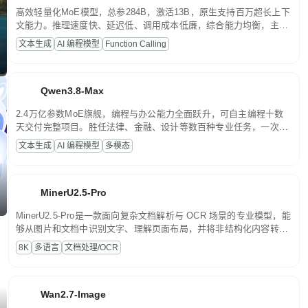
高效轻量化MoE模型，总参284B，激活13B，原生支持百万超长上下
文能力。推理速度快、延迟低、调用成本低廉，综合能力均衡，主打
高并发、轻量化任务，适合日常对话、内容创作、基础 RAG、批量
文本生成
AI 编程模型
Function Calling
文案处理等普惠刚需场景。
Qwen3.8-Max
2.4万亿参数MoE旗舰，编程与办公能力全面跃升，可自主编程十数
天交付完整项目。胜任法律、金融、设计等数百种专业任务，一次对
话端到端交付生产级成果。原生视觉理解贯穿规划、执行与验证全流
文本生成
AI 编程模型
多模态
程，支持超长文档与长视频的深度语义解析。长程任务中自主规划与
闭环迭代，持续进化。
MinerU2.5-Pro
MinerU2.5-Pro是一款面向复杂文档解析与 OCR 场景的专业模型，能
够从图片和文档中识别文字、理解页面布局，并将非结构化内容转换
为便于存储、检索和二次处理的结构化结果。
8K
多语言
文档处理/OCR
Wan2.7-Image