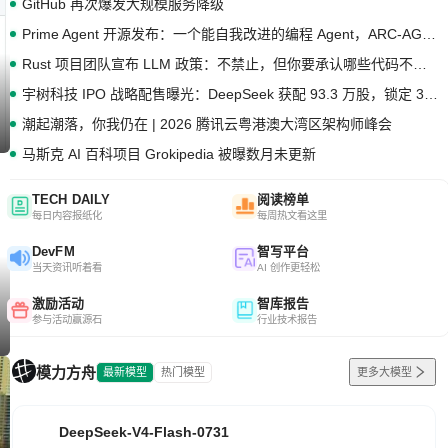
GitHub 再次爆发大规模服务降级
Prime Agent 开源发布：一个能自我改进的编程 Agent，ARC-AGI 3 超越人类专家基线
Rust 项目团队宣布 LLM 政策：不禁止，但你要承认哪些代码不是你写的
宇树科技 IPO 战略配售曝光：DeepSeek 获配 93.3 万股，锁定 36 个月
潮起潮落，你我仍在 | 2026 腾讯云粤港澳大湾区架构师峰会
马斯克 AI 百科项目 Grokipedia 被曝数月未更新
TECH DAILY
阅读榜单
每日内容报纸化
每周热文看这里
DevFM
智写平台
当天资讯听着看
AI 创作更轻松
激励活动
智库报告
参与活动赢源石
行业技术报告
模力方舟
最新模型
热门模型
更多大模型
DeepSeek-V4-Flash-0731