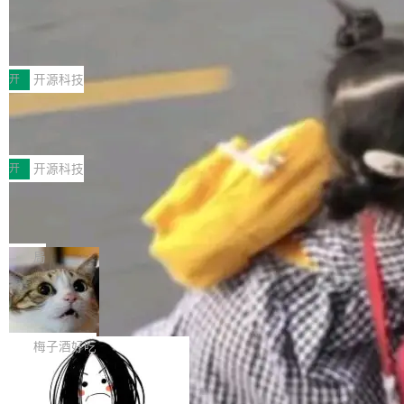
台 agent...
该通信库针对AI Memory池化场景的数据传输需
CoStrict入选工信部2025人工智能应用
求进行了深度优化，能够实现数据中心内大规模
典型案例
计算节点间多种内存类型的高性能通信。 UCL-
近日，工信部科技司公示《2025人工智能应用典
MPComm将作为一种传输引擎接入Mooncake T
型案例入选名单》，深信服“面向企业研发场景的
开
开源科技
ENT，实现零拷贝传输性能提升30%、非零拷贝
开源 AI 编程平台 CoStrict 应用”凭借卓越的技术
传输性能最高提升5倍。UCL-MPComm底层基
深信服AI算力网关入选工信部人工智能
创新与落地成效成功入选。 全链路私有化部署，
应用典型案例！
于自研UCL-Engine通信引擎，后续腾讯网平将
助力企业AI研发安全落地 当前，越来越多企业已
前不久，工业和信息化部正式发布《2025年人工
持续开源更多基于UCL-Engine的高性能通信组
经开始引入 AI Coding 工具，通过调用公有云模
智能应用典型案例名单》，集中展示人工智能在
开
开源科技
件。 腾讯网平团队在UCL-MPComm中实现了一
型或企业内部部署模型提升研发效率。但随着 AI
各领域的应用成果，覆盖技术底座、行业赋能、
个独立于业务线程的全局通信引擎（Engine），
Jeff Dean 离开 Google：一个时代的结
Coding 从个人辅助工具逐步走向团队级、组织
产品应用、支撑保障、专题等五大方向。深信服
并实...
束，一个实验室的开始
级应用，企业在规模化落地过程中，对安全性、
AI算力网关（AI创新平台）成功入选！ 随着各行
Google 员工编号 20。MapReduce 作者之一。
可控性和代码质量提出了更高要求。 首先是数据
各业的Agent走向规模化建设，算力构成形态逐
Bigtable 作者之一。TensorFlow 的作者之一。
局
安全与合规要求。对于大多数普通研发场景，公
渐丰富，用户关注的重点也在发生变化：不只是
Gemini 的架构师。Google 首席科学家。 Jeff D
有云模型能够满足快速试用和效率提升的需求。
🔥 SolonCode v2026.8.4 发布：界面
让AI用起来，还要进一步看清混合算力时代下，
ean 在 Google 工作了 27 年后，宣布离职。 他
但对于金融、能源、医疗等对数据安全要求较...
字体可调、22 种语言、记忆搜索增强
Token花在哪里、算力是否被充分利用，以及持
不是一个人走。一同离开的还有 Sanjay Ghema
打开终端就能上岗的全中文编码智能体，这一轮
续增长的AI成本该如何优化。 深信服AI算力网关
wat（Google 员工编号 23，Jeff Dean 二十多
把「看得清、用母语、记得住」三件事一次补
梅子酒好吃
正是围绕这些实际问题，从Token治理和成本治
年的编程搭档，MapReduce 和 Bigtable 的共同
齐。 SolonCode 是什么 SolonCode 是杭州无
理两个方面，让用户的每一份算力都看得清、管
作者）、Quoc Le（Google 大脑核心成员，Se
让“代码语义理解”深度释放AI Coding
耳科技研发的企业级终端编码智能体——一位全
得住、用得稳、省得下、更安全！ 一、从现在开