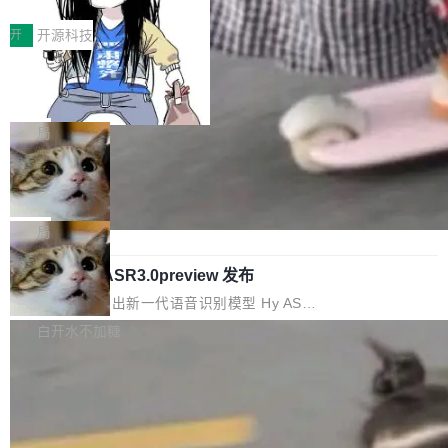
价值潜能：华为云码道（CodeArts）
q2Seq 和 DocAI 的共同发明人）以及 Oriol Vin
中文驱动的数字员工，自主理解需求、规划步
一、代码仓深度理解技术的作用与价值 在软件工
始，Token使用一目...
代码仓技术解析
yals（Gemini 联合负责人，AlphaSta...
骤、编写代码。不挑模型、不挑平台，curl 一行
程实践中，代码仓是企业核心知识资产的主要载
开
开源科技
装完即用。 开源地址：Gitee · GitCode · GitHu
体。企业级代码仓库通常包含数十万乃至数百万
b 安装 支持 Java 8+（8~26）、macOS / Linu
一条“删库”命令跑 17 小时，算法工程
个文件，其规模远超单次模型调用可承载的上下
师删光 89TB 数据只为干私活
x / Windows / Harmony PC。 # macOS / Linu
文窗口。随着项目规模的持续扩张与代码历史的
最高人民检察院8月4日公布了一起案件：北京一
x / Harmony PC curl -fsSL https://solon.noea
不断累积，代码仓中的模块关系、接口契约、业
名90后算法工程师王某，为了给自己接的私活腾
局
r.org/solon...
务逻辑等关键信息往往分散于数十乃至数百个文
服务器空间，删光了公司AI游戏部门的全部核心
件之中，形成高度复杂的知识关联网络。传统的
Cloudflare 分享推理优化实践：KV ca
数据。 王某2024年1月入职东城区某科技公司AI
che 量化 + 权重压缩，吞吐量提升 4
代码检索手段（如关键词匹配、目录遍历）仅能
短剧部门，有互联网大厂背景。在公司内部架构
Kimi 和 GLM 是当前最强的大模型系列之一，但
1%，成本降 30%
在语法层面完成文本定位，难以触及代码的语义
调整期间，部门三次通知全员将数据从A集群迁
它们有一个共同的问题：太吃显存了。月之暗面
局
内涵与结构关联，导致开发者使用代码智能体在
移到B集群，王某都回复了"收到"。 他没有迁移
的 Kimi K 系列和智谱的 GLM 都是长上下文、M
理解大规模代码仓时面临显著"代码仓理解"瓶
数据。2024年9月3日下午4点，他使用此前登录
腾讯混元 Hy ASR3.0preview 发布
oE 架构的大模型，好用到让人上瘾，但 GPU 显
颈。 代码仓深度理解服务（以下简称" CodeBas
的账号密码进入A集群，输入了一条被程序员圈
存永远不够用。 Cloudflare 的 Workers AI 团队
腾讯混元正式推出新一代语音识别模型 Hy ASR
e深度理解服务"）是华为云码道（CodeA...
称为"删库跑路"的命令——最高管理员权限、无
一直在跑这些模型的推理。他们在官方博客上发
3.0preview。基于最新一代大语言模型 Hy3 的
白开水不加糖
需确认、强制递归删除。17个小时后，运维人员
了一篇技术文章，详细拆解了三种让大模型在 G
语言理解能力，以及融合了高精度语音识别与深
发现异常并中止进程时，89TB数据已经没了。
PU 上跑得更省、更快的技术手段——KV cache
度语义理解能力，实现了语音识别能力的全面升
删掉的是AI游戏部门的全部开发文件，包括公司
量化、模型权重压缩、以及共享 KV cache 的完
级。 根据介绍，Hy ASR3.0preview 目标在于：
自研的多个文生3D和...
整性保护。效果是：吞吐量提升 41%，每 token
让语音识别不再只是听清，而是真正听懂。通过
成本降低 30%，精度不变。 FP8 省的不仅是显
先理解你的语境和意图，再把准确的文字直接给