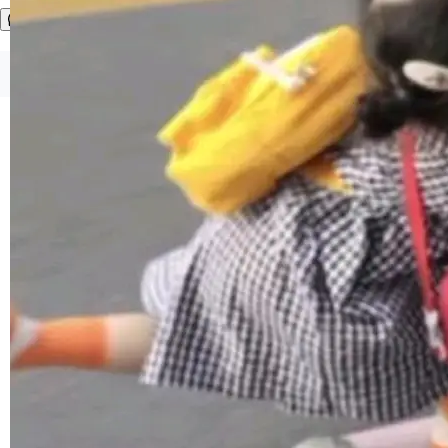
存 KV cache 是推理时最吃显...
到你。从“逐字转写、单点优化”演进为“理解语
境、兼容场景、一键直出”。 Hy ASR 3.0 previe
w 不要求标准普通话，方言识别覆盖粤语、吴语
©OSCHINA(OSChina.NET)
京ICP备2025119063号
等 10 大方言片区和 20 余个二级小片区。在开
源评测集中，Hy ASR 3.0 preview 在多语种的
WER（...