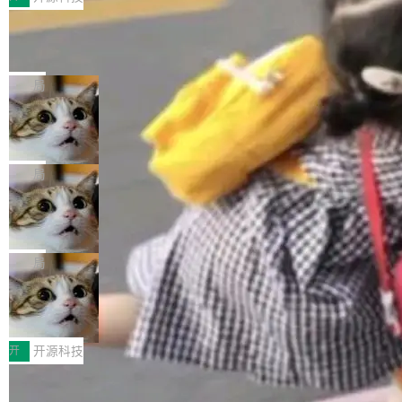
由中关村智联软件服务业质量创新联盟主办，以
让非法状态不可表示：一篇关于 ADT
“智构可信·质创未来——AI原生时代的质量新范
的帖子在 Reddit 火了
式”为主题，直面AI从实验室走向规模化产业落地
有一种东西，一旦用过就回不去了。Alex Fedos
的核心质量命题。会上，《2026智能研发生产力
eev 管它叫"软件设计的基石"。 他说的东西不新
局
工具选型手册》发布，Testin云测的Testin XAge
鲜——代数数据类型（ADT），尤其是和类型
nt智能测试系统入选AI测试领域代表产品。对CI
Cloudflare 开源内部企业 AI 平台 Clou
（sum type）。但他说清楚了一件事：这不是类
dflare OS
O而言，这提示了一个转变：AI测试正在从效率
型系统的学术体操，是日常编码的思维方式。 文
Cloudflare 发布了一个开源项目 Cloudflare O
工具升级为企业的质量基础设施。 CIO面对的新
章从一个简单的例子切入。一个网站的深色主题
S。如果你只看官方博客，你会觉得这是又一
局
现实 过去两年，CIO们的焦虑清单上多了两项：
设置，如果用布尔值 + 可空字段来表示——bool
个"AI 知识库 + 聊天机器人"——每个大厂都在
一是如何让大模型和智能体应用安全地从PoC走
ean 表示是否可切换，nullable 的默认模式、浅
Deno 团队开源 Celld，可自托管的分
做，没什么新鲜的。 但 Kenton Varda 在 Twitte
向生产，二是如何让测试团队跟得上AI应用...
布式 Durable Objects
色方案、深色方案——会产生大量无意义的组
r 上把事情说清楚了： 今天我们发布了 Cloudfla
Ryan Dahl 领导的 Deno 团队推出了最新开源项
合。方案缺了、配置冲突了、全 null 了。要知道
re OS，一个带连接器的聊天机器人，跟其他所
目 Celld，一个能在自己机器上运行 Cloudflare
局
哪些组合有效，作者说，你得靠"文档、校验、或
有科技公司做的一样。只不过，实际上它不一
Workers 和 Durable Objects 的守护进程。 设
者部落知识"。 换个写法。Rust 的 enum，两个
鲁大师7月新机性能/流畅/AI榜：vivo夺
样。这是 Sandstorm.io 的重制版，我十年前的
计思路很直接：每个对象是一个独立的 SQLite
变体：Switchable...
性能、流畅双第一，三星Galaxy Z系列
那个创业公司。不同的是，这次它构建在 Cloudf
数据库，按名称寻址，复制到你自己的 S3 兼容
2026年7月的手机市场，由于存储等硬件成本暴
新折叠缺席
lare Workers 上——我花了九年时间搭建的平台
存储库里。节点之间只通过这个存储库协调——
增，手机厂商的日子也不好过啊，新机速度明显
开
开源科技
——并且深度集成了 AI。这基本上是我十年秘密
没有控制平面，没有共识协议。每个对象自带一
放缓，因此硝烟味淡了许多。新机参数规格除开
计划的顶峰。 十年前，Ken...
Zed 推出 DeltaDB，一个记录 commit
个小型数据库，应用天然按分片构建，单个数据
高价的三星折叠（三星Galaxy Z Fold8 Ultra / Z