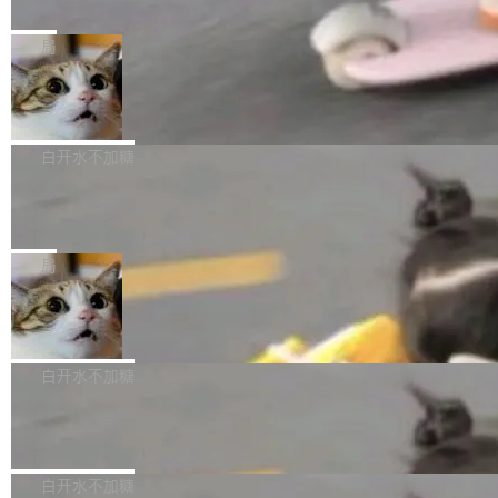
之间所有操作的版本控制系统
库的竞争和爆炸半径问题在设计层面就被消除
Fold8 / Z Flip8）外，其余要么是中低端机器，
Zed 编辑器团队发布了新项目——DeltaDB，一
了。 闲置的 cell 会休眠到几乎不占资源。当 cel
例如iQOO Z11i、REDMI Note 17、REDMI No
个在 git commit 之间记录每一次编辑操作的版
局
l 迁移或唤醒时，新宿主从 S3 恢复 SQLite 数据
te 17 Pro、OPPO K15，要么是vivo X300 E这
本控制系统。目前处于 Early Access 阶段。 De
库继续执行。存储库是持久化的唯一真相...
样的次旗舰。 Galaxy Z Fold8 Ultra / Z Fold8 /
SpaceXAI 单季资本开支达 183 亿美元
ltaDB 的核心思路直接写在 landing page 最显
Z Flip8三款折叠屏新机均在7月22日发布，且全
眼的位置：「Software is made between com
根据风险投资人Tomer Tunguz 博客（VC 分
部搭载骁龙8 Elite Gen5 for Galaxy，它们本该
mits」——软件是在 commit 之间写出来的。git
析）披露的最新分析与第二季度业绩报告，Spac
白开水不加糖
是7月性...
只记录了你提交的最终状态，但真正的工作过程
eXAI在上个季度的总资本支出飙升至183.7亿美
——打字、删改、试错、agent 对话——都在 co
Meta 发布终端编程 Agent“Muse Cod
元。其中，绝大部分资金被直接用于 AI 领域，
e” 和 Muse Spark 1.2 模型
mmit 之间的空隙里丢失了。 DeltaDB 要做的就
金额高达158.3亿美元，这一单项投入已经逼近
Meta 今天发布了两款 AI 产品：Muse Code，
是把这段空隙补上。 回退到任何一次编辑：Delt
微软同期总资本开支的四成。 与亚马逊、Alpha
一个在终端里运行的编程 agent；Muse Spark
局
aDB 捕获 commit 之间的每一次操作，...
bet、微软以及 Meta 等传统科技巨头相比，Spa
1.2，驱动这个 agent 的新模型。一句话概括：
ceXAI的资金消耗速度尤为引人瞩目。然而，支
美团开源 LoHoSearch，用知识图谱校
你可以用 curl -fsSL https://dev.meta.ai/install.
准 AI 能力认知
撑庞大支出的资金来源却呈现出截然不同的面
sh | bash 安装一个能在大项目里自动规划、写
机器出题的前提，是让机器拥有全局视野。整个
貌。数据显示，微软和 Meta 主要依托充沛的经
代码、验证结果的 AI 终端工具。 据介绍，Muse
构建流程可以分为四个环节：建图 → 控制难度
白开水不加糖
营现金流来覆盖资本开支，其资本支出覆盖率分
Code 是 Meta 的编程 agent 产品。它和市场上
→ 质量把关 → 数据概览。
别达到155% 和106%;而SpaceXAI的经营现金
已有的终端编程 agent 在设计理念上有几个明显
腾讯开源 UCL-MPComm 通信库
流仅能覆盖资本开支的12...
的差异点。 异步后台 agent：Muse Code 有一
腾讯网平团队宣布开源了 UCL-MPComm 通信
个主 agent 循环，外加一组后台 agent。这些后
库，并将作为transport接入Mooncake TENT。
白开水不加糖