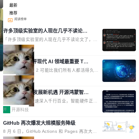
最新
推荐
阅读榜单
许多顶级实验室的人现在几乎不读论文
了
「许多顶级实验室的人现在几乎不读论文了，而
且他们认为 ICLR/ICML/NeurIPS 充斥着大量过
局
度宣传和欺诈。」 OpenAI 研究员 Keller Jorda
xAI 前工程师评现代 AI 领域最重要 Top
n 这条推文引发了广泛讨论。他不是在说风凉
3 开源项目
话，他是说出了一个圈内人尽皆知但很少公开捅
Flash Attention 2 可能比我们所有人都活得久。
破的事实。 Jordan 随后补充了一句软化声明：
这句话不是来自某个技术博客，而是出自 Hieu
局
「我不认为这些会议上大部分论文都在过度宣传
Pham 的一条推文。Hieu Pham 是谁？他是 xAI
或造假。问题是，作为读者，如果你筛选出那些
共商智能硬件发展新机遇 开源鸿蒙智能
的早期工程师之一，在 Grok 训练基础设施团队
硬件开发者日杭州站即将举行
看起来最令人兴奋的论文，那它们大部分都是过
工作过。近日他在 X 上发了一条帖子，列出了他
随着万物智联加速深入千行百业，智能硬件正从
度宣传的。」 这才是真正的痛点。不是所有论文
认为现代 AI 领域最重要的三个开源项目。 第一
单点设备迈向智能化、网联化、协同化发展。作
开
开源科技
都有问题，是最吸引眼球的那批论文最有问题。
个名字毫无悬念：Flash Attention 2。 Hieu 的
为面向全场景、跨终端的分布式操作系统，开源
他引用的帖子来自 Mathew Shen，一位 ICLR 2
理由很具体。FA 系列不需要解释，但 FA2 是他
GitHub 再次爆发大规模服务降级
鸿蒙通过统一技术底座和分布式能力，为不同类
026 的读者：「看了篇 ...
认为最重要的一个——复杂度恰到好处，刚好能
型智能设备的开发、连接与互联提供关键支撑，
8 月 6 日，GitHub Actions 和 Pages 再次大规
驱动你去学 CuTe，但还没被那些"邪恶的" Hopp
也为产业链企业探索产品创新与商业增长打开新
模服务降级，Actions 完全不可用超过 5 小时，