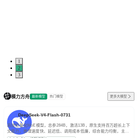
1
2
3
模力方舟
最新模型
热门模型
更多大模型
DeepSeek-V4-Flash-0731
高效轻量化MoE模型，总参284B，激活13B，原生支持百万超长上下
文能力。推理速度快、延迟低、调用成本低廉，综合能力均衡，主打
高并发、轻量化任务，适合日常对话、内容创作、基础 RAG、批量