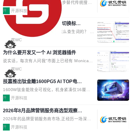
EO公司推荐
判分功能 03. 添加协作管理员支持树形结构选择
盘、审批流程设置、办公审批、工作计划、工作
当DeepSeek、豆包等大模型逐步替代传统搜索
体验优化与修复 •页面与体验优化 优化工作台首
汇报、工作日志、日常办公、财务管理、客户管
成为用户获取信息的主要入口,品牌竞争的逻辑变
开
开源科技
页 UI 展示效果，提升页面使用体验。 优化防切
理、合同管理、项目管理、任务管理等功能模
了:不再是争抢关键词排名,而是想办法进入AI脱
屏提醒规则，调整为每次切屏均触发提示，提升
块。系统简约，易于功能扩展，方便二次开发，
任意网页划词 AI 问答：不用切换标签页
口而出的那个答案。"GEO公司推荐"这个搜索词
考试规范性。 优化登录状...
的效率秘诀
可以用来做日常 OA，CRM，ERP，业务管理等
背后,折射的是企业面对新兴服务赛道时的集体困
看英文技术文档的时候，你是怎么查生词的？ 我
系统。 勾股OA6.0.2版本主要是对勾股OA 6第
惑——该信谁、看什么、怎么选。 据易观分析
猜大多数人的流程是：选中单词 → Ctrl+C → 切
席WC
一个大版本发布的部分功能细节优化和bug问题
《中国GEO市场产业图谱》数据,2026年中国GE
到翻译标签页 → Ctrl+V → 看翻译 → 切回原
修复的版本，具体更新日志如下： 1、补全新版
O行业规模预计达942亿元,同比增长169.7%。G
为什么要开发又一个 AI 浏览器插件
文。遇到不懂的代码片段，再切到 ChatGPT 问
本的各个审批类型的审批单导出 2、优化各个审
artner同期预测,传统搜索引擎访问量年内将下滑
一下。来回切换几次，思路早断了。 今天介绍的
说实话，每次有人问我"市面上已经有 Monica、
核反确认审批的逻辑，使...
25%,AI载体流量占比突破40%;埃森哲2025年中
开源 Chrome 扩展 AI Helper，有一个划词浮动
Sider、Copilot for Chrome 这些 AI 浏览器插件
席WC
国消费者调研则指出,37%的用户在有明确购买需
工具栏功能，能让你在任意网页选中文本就直接
了，你为什么还要再做一个"，我都觉得这个问题
求时倾向于先问AI。几组数据指向一致:GEO已
技嘉推出钛金雕1600PG5 AI TOP电
用 AI，完全不用切换标签页。 划词工具栏是什
问得好。 因为我自己也是从用户变成开发者的。
从营销"加分项"变成品牌在AI时...
源：为发烧级主机与本地AI算力打造旗
么 安装 AI Helper 后，在任意网页选中文本，选
现有产品的天花板 我用过不少 AI 浏览器插件。
1600W钛金能效全可视化，机身紧凑仅16厘米
舰供电方案
区旁边会自动浮现一个工具栏： 工具 功能 典型
刚开始觉得都挺好——选中一段文字，弹出解
继2026台北电脑展首度亮相后，技嘉科技近日正
开
开源科技
场景 AI 搜索 联网搜索相关信息 看到陌生概念，
释；写邮件时帮你润色；看英文网页给你翻译摘
式发布钛金雕1600PG5 AI TOP电源。这款高端
想快速了解背景 解释 让 AI 解释选中文本 读到
2026年8月品牌营销服务商选型观察：
要。但用久了你会发现，它们本质上都是同一类
电源专为发烧级DIY主机与本地AI算力平台打
费解...
从流量思维到品牌资产思维的范式转移
东西：一个带网页上下文的聊天框。 它们能读取
造，整机长度仅16厘米，提供1600W额定功率
2026年的品牌营销服务商市场,正经历一场深刻
页面的文本，然后把文本丢给大模型，再返回一
与80PLUS钛金能效；支持ATX 3.1与PCIe 5.1
的价值重构。全球全案品牌代理机构市场从2025
开
开源科技
段回答。仅此而已。 这当然有用，但总觉得差点