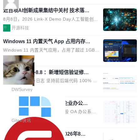
应时间，从源头消除拖影与动态模糊。 1.突破 O
跳动的这个未命名模型，直接跳到了 10 万亿。
就是它多少弥补了国产 Java 自研 HTTP/2 框架
LED 画质局限，暗部细节...
近百项AI创新成果集结中关村 技术落地
预训练通常需要 3 到 6 个月，之后还有微调阶
这块空白——放眼国产 Java 生态，能拿出手的
与产业迭代提速
段。按这个时间线，最早可能在 2026 年底或 2
HTTP/2 网络框架，要么闭源，要么底层建立在
8月8日，2026 Link-X Demo Day人工智能创新
027 年初发布。 这个节点很微妙。Anthropic 刚
Netty 之上，真正自研的 Java 实现几乎没有。
项目展在北京中关村举办。本次活动由星连资
开
开源科技
在 5 月发布了 Mythos 5...
wastnet 是一款完全自研、零第三方依赖的轻量
本、华清普智AI孵化器主办，汇聚近2000名产
级 Java 网络应用框架，核心基于 JDK 原生 NI
Windows 11 内置天气 App 占用内存超
业、学术、投资人士，集中展出近百项覆盖AI芯
过 1GB
O 构建 Reactor 多路复用模型，不依赖 Netty、
片、算力、模型、应用全链条创新项目，聚焦AI
Windows 11 内置天气应用，占用了超过 1GB
Tomcat 等任何第三方网络库。其 HTTP/2 协议
技术产业化落地与资本对接，呈现当前国内AI前
内存。 Notebookcheck 的测试发现这个数字
局
栈从 HPACK、Huffman 到 ALPN 均为自主实
沿技术突破与商业化最新进展。 活动围绕AI学术
时，反复确认了多次。不是 100MB，不是 500
现，在基准测试中与 Un...
研究与产业落地融合展开多维度研讨。星连资本
调问更新7.26~8.8 ：新增短信验证修
MB，是 1 个 G。一个显示天气的应用。 Windo
改，考试能力升级
创始合伙人张鸣晨表示，AI产业化是长期产融结
ws 内置应用臃肿早就是老话题了，但一款天气
DWSurvey 更新日志 坚持前后端代码 100% 开
合过程，早期优质技术项目需持续资本与产业资
应用占用内存就超过 1G 还是过于离谱——问题
源助力企业建设自主可控的问卷调研系统 官网地
DWSurvey
源赋能，助力创新从概念走向落地。现场青年学
出在 WebView2。微软的天气 App 本质上是一
址www.diaowen.net ➔ 源码下载Gitee 仓库 ➔
者、产业专家、投资人围绕AI前沿技术瓶颈、行
个嵌在 Edge WebView 里的网页。它不是一个
勾股 OA v6.0.2 已经发布，企业办公系
本次更新新增短信验证修改已答问卷功能，提升
业固有认知重构等议题展开跨界对话，聚焦行业
统
「应用」，它是一个运行在浏览器引擎里的网
答卷安全性；同时升级考试能力，完善填空题判
勾股 OA v6.0.2 已经发布。 勾股 OA 办公系统
真实痛点与突破方向...
页，外面套了一层 Windows 的壳。 WebView2
分、防切屏等功能体验，并优化多项产品细节，
是一款简单实用的开源的企业办公系统。系统集
Gitee快讯
本身就是个内存大户。它加载了完整的 Edge 渲
提升整体使用体验。 新增功能 01. 新增验证手
成了系统设置、附件管理、人事管理、行政管
染引擎，包括 JavaScript 引擎...
机号后查看、修改已答问卷功能 02. 新增填空题
942亿赛道如何选对伙伴？2026年8月G
理、消息管理、资产管理、企业公告、知识网