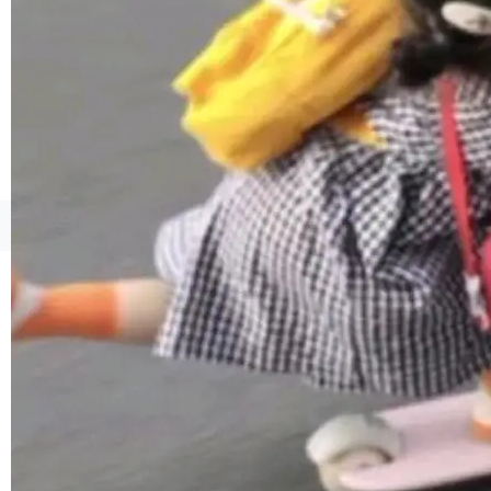
©OSCHINA(OSChina.NET)
京ICP备2025119063号