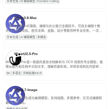
文本生成
AI 编程模型
Function Calling
文案处理等普惠刚需场景。
Qwen3.8-Max
2.4万亿参数MoE旗舰，编程与办公能力全面跃升，可自主编程十数
天交付完整项目。胜任法律、金融、设计等数百种专业任务，一次对
话端到端交付生产级成果。原生视觉理解贯穿规划、执行与验证全流
文本生成
AI 编程模型
多模态
程，支持超长文档与长视频的深度语义解析。长程任务中自主规划与
闭环迭代，持续进化。
MinerU2.5-Pro
MinerU2.5-Pro是一款面向复杂文档解析与 OCR 场景的专业模型，能
够从图片和文档中识别文字、理解页面布局，并将非结构化内容转换
为便于存储、检索和二次处理的结构化结果。
8K
多语言
文档处理/OCR
Wan2.7-Image
万相 2.7 图像生成与编辑模型，支持组图、多图参考、交互式编辑和
最高 2K 输出。