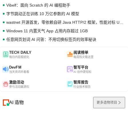
Vibelf：面向 Scratch 的 AI 编程助手
字节跳动正在训练 10 万亿参数的 AI 模型
wastnet 开源首发，零依赖自研 Java HTTP/2 框架，性能对标 Undertow !
Windows 11 内置天气 App 占用内存超过 1GB
任意网页划词 AI 问答：不用切换标签页的效率秘诀
TECH DAILY
阅读榜单
每日内容报纸化
每周热文看这里
DevFM
智写平台
当天资讯听着看
AI 创作更轻松
激励活动
智库报告
参与活动赢源石
行业技术报告
AI 造物
更多造物项目