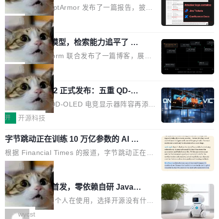
取舍可以接受」，也看不出来什么时候结果在技
ira 和 Confluence 数据，厂商两个月没
刻胶、蚀刻、离子注入、铜互联。公园中央是一
已经死了。不是技术上死了，而是作为一个真正
安全公司 PromptArmor 发布了一篇报告，披露
术上正确、但方向完...
回复
个环形路线，因为芯片制造需要把光刻流程重复
的开源项目死了。Google 把越来越多的核心功
Atlassian 的 AI agent Rovo 存在严重的数据泄
局
大约 60 次，每次一层。动画里简化为 4 圈。 整
能从 AOSP 移到了闭源的 Google Play Service
露漏洞：攻击者可以通过 indirect prompt inject
个项目只有一个 HTML 文件。没有构建步骤，没
s 里，设备树和内核源码被厂商锁死，你能看到
一个 4B 开源模型，检索能力追平了 G
ion（间接提示注入）窃取整个 Atlassian 租户内
有依赖，没有网络请求。屏幕上每个形状都是 C
PT-5.6 Sol，成本降到 1/100
代码但你改不了，改了也刷不进去。 为什么 AO
的 Jira 工单和 Confluence 文档，全程不需要任
Neon 和 Castform 联合发布了一篇博客，展示
anvas 上纯手...
SP 不够用了 Runarcn 列举了几条他离开 Andro
何人工审批。 更值得注意的是，这个漏洞在 5
了一个惊人的结果：一个 4B 参数的开源模型，
局
id 的具体理由： Google Pla...
月 23 日就报告给了 Atlassian，两个多月过去
经过 RL 后训练之后，在检索任务上的准确率追
了，公司除了表示"感谢"并分配了一个 case nu
技嘉 GO27Q32 正式发布：五重 QD-OL
平了 GPT-5.6 Sol，但每次请求的成本只有对方
ED 面板加持，320Hz 极速与影院级画
mber 之外，再没有任何实质性回应。Rovo 至
的 1/100。 具体来说，GPT-5.6 Sol 做一次典型
技嘉科技旗下 QD-OLED 电竞显示器阵容再添旗
面兼得
今仍处于漏洞未修复状态。 攻击链路 攻击链并
的多轮搜索请求需要超过 10 秒，端到端成本约
舰新作。GO27Q32 将于 2026 年 9 月 15 日正
开
开源科技
不复杂。 受害者给 Rovo 提了一个正...
0.03 美元。对于需要反复搜索的 agent 工作流
式上市，以 27 英寸 QHD 分辨率、三星显示 Pe
来说，这个速度和成本都"高得让人没法用"。而
字节跳动正在训练 10 万亿参数的 AI 模
nta Tandem 五重发光架构为核心，为高端玩家
型
4B 开源模型在推理速度上快了几个数量级，成
打造速度与画质不妥协的沉浸体验。 GO27Q32
根据 Financial Times 的报道，字节跳动正在训
本低了两三个数量级。 问题在于，小模型开箱即
搭载三星最新 QD-OLED 面板，采用 5 层串联
练一个 10 万亿参数的 AI 模型，目前处于预训练
局
用时的检索能力确实远不如闭源前沿模型。差距
式发光结构，并装配全新 ObsidianShield 抗反
阶段。 10 万亿是什么概念？Anthropic 目前最
在哪？就在 RL 后训练。 从 RAG 到 agentic...
wastnet 开源首发，零依赖自研 Java H
射镀膜，黑阶表现提升可达40%，并将表面硬度
大的模型 Mythos 5 约 8 万亿参数。DeepSeek
TTP/2 框架，性能对标 Undertow !
由2H升級至3H，画面对比度与强度都提升的同
V4-Pro 是 1.6 万亿。月之暗面的 Kimi K3 是 2.
这个项目一直是个人在使用，选择开源没有什么
时还具有 320Hz 刷新率与 0.03ms GTG 灰阶响
8 万亿。美团 LongCat-2.0 是 1.6 万亿。字节
动机理由，就是想开源了，如果非要说一个，那
wycst