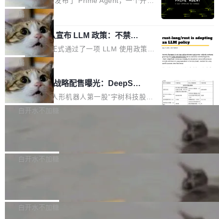
Prime Intellect 发布了 Prime Agent，一个开源
专家基线
链企业和开发者，邀请行业专家与资深技术顾
恢复，大约 12 小时。 这是 2026 年 8 月的第六
的编程 Agent Harness，核心设计围绕两个抽
局
问，围绕开源鸿蒙技术能力、设备适配、芯片适
起事故，其中四起与 AI/Copilot 服务相关。 Git
象：Recursive Language Model（RLM）和 C
配、功耗与稳定性调优、兼容性测评及统一互联
Hub 员工 kdaigle 在 HN 讨论中贴出了一组数
Rust 项目团队宣布 LLM 政策：不禁
ontinual Harness。在 ARC-AGI 3 基准测试
等内容展开系统讲解和实战交流，帮助企业进一
止，但你要承认哪些代码不是你写的
据：2025 年全年 10 亿次 commit。现在，每周
上，Prime Agent + Opus 5 的组合达到了 95.
Rust 语言项目正式通过了一项 LLM 使用政策，
步了解开源鸿蒙在智能...
2.75 亿次，全年预计 140 亿次。GitHub...
5% RHAE Best@1，超过了 ARC 报告的人类专
覆盖 rust-lang/rust 单一仓库的代码贡献。这不
局
家基线 95.4%。 不是又一个 coding agent 包装
是项目级别的官方立场，目前由五个团队采纳，
宇树科技 IPO 战略配售曝光：DeepSe
器 Prime Agent 的架构和市面上大多数 coding
但它可能是主流开源项目中关于 AI 辅助贡献最
ek 获配 93.3 万股，锁定 36 个月
agent 有本质区别。大多数 agent harness 的设
细致的一份规则。 政策的核心只有一句话：LLM
8月6日晚间，“人形机器人第一股”宇树科技股份
计是基于早期模型的能力—...
可以用来分析、提炼、审阅、建议，但不能用来
有限公司披露IPO发行价格及战略配售结果，杭
白开水不加糖
创作。 具体来说，LLM 生成的代码可以提交，
州深度求索人工智能基础技术研究有限公司（De
Docker 29.7.2 发布
但必须满足五个条件：预先安排、非关键、高质
epSeek）获配93.3399万股，按150.8元/股发行
量、充分测试、充分审查，并且必须披露。LLM
价格计算，认购金额约1.41亿元，股份锁定期为
Docker 29.7.2 现已发布，具体更新内容如下：
不得生成涉及安全性的关键变更，除非作者本身
36个月。 公告显示，本次宇树科技战略配售对
Bug fixes and enhancements 修复多次传递同
白开水不加糖
就是领域专家。即使如此，政策也"强烈不建
象主要包括长期投资机构、与公司业务具有战略
一环境变量时，docker service create和docker
议"这么做。 对于不披露的情况，审核者可以直
合作关系或长期合作愿景的大型企业、科创板保
Apache Fluss 毕业成为顶级项目
service update会发生 panic 的问题。docker/cl
接关闭 PR，无需解释。 政策作者 Jynn Ne...
荐人跟投子公司，以及公司高级管理人员和核心
i#7145 修复了 Docker Engine 29.7.0 中引入的
今年 7 月，Apache Fluss 的毕业提案在 Apach
员工参与设立的专项资产管理计划。其中，Dee
一个回归问题，该问题导致拉取镜像时会拒绝包
e 孵化器项目管理委员会（IPMC）投票中获得
白开水不加糖
pSeek作为与宇树科技具备战略合作关系的企
含绝对 hardlink 目标的镜像（此类镜像由某些镜
全票通过，随后获 Apache 软件基金会董事会批