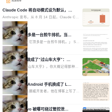
阅读榜单
Claude Code 将自动模式设为默认，称
人类审批只抓到 13.6% 危险命令
Anthropic 宣布，从 8 月 14 日起，Claude Cod
e 在 Pro、Max、Team 计划上将默认启用自动
局
模式（auto mode）。这个决定背后，是两组让
AI 辅助编程顶多是一台煎牛排机，当不
人不安的数据。 第一组：人类审批到底有多不靠
了厨师
谱？Anthropic 在 1053 名付费用户中做了一项
「AI 不是厨师。它顶多是一台煎牛排机。」 Ser
对照实验，人为审核只抓到了 13.6% 的危险命
hii Sydorets 写了一篇博客，把 AI 辅助编程比作
局
令，而自动模式抓到了 89%。自动模式拦截了 8
煎牛排——任何人都能把肉扔进锅里弄熟，但要
00 条人类审批通过的指令，人类只拦截了 6 条
他把芯片制造做成了“过山车大亨”：一
稳定产出真正好的结果，需要真正的理解。机器
个浏览器里的半导体工厂
自动模式放过的指令。更令人担忧的是，随着会
能按食谱重复操作、规模化产出，但它不知道你
如果你玩过《过山车大亨》，你大概记得那种俯
话变长，人类的检测率从早期的约 17% 下降到
脑子里到底想要什么，除非你把想法翻译成明确
瞰视角——小人在公园里走来走去，游乐设施运
局
50 轮后的约 5%——人会疲劳，机器不会。 第
的需求。 文章的核心论点很简单：AI 让你更
转着，一切都在你的注视下运行。现在想象同样
二组：出了事有多严重？在 5-6 月标记的...
快，但快不等于好。 它能自动化重复劳动、生成
一名开发者将 Android 手机换成了 Lin
的视角，但公园里不是过山车，而是一座完整的
ux，称“AOSP 已死”
代码起点、解释逻辑，但它经常自信地给出错误
芯片制造工厂。 这就是 Chip Tycoon。 一个黄
Runarcn 是一名挪威开发者，他在博客上写了一
结果——「一块焦炭，上面放了一枝百里香，然
色的小车载着一片硅晶圆，穿过 20 栋建筑，从
篇文章，标题很直白：《I'm switching my phon
局
后告诉你这是三分熟。」 判断力仍然是不可替代
石英砂一路走到封装好的芯片。晶圆在每一站都
e from Android to Linux》。 他的核心论点很简
的。AI「不能替你定义什么是好，不能决定哪些
会发生肉眼可见的变化——长晶体、抛光、涂光
Atlassian Rovo 被曝可绕过管控泄露 J
单：AOSP（Android Open Source Project）