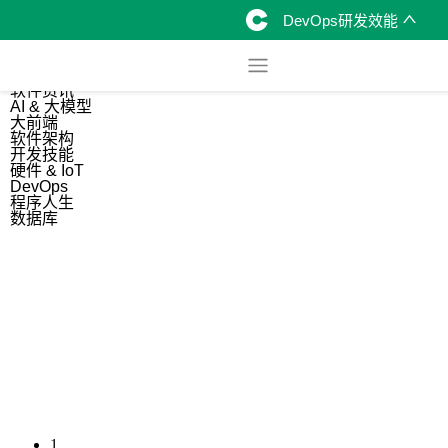
DevOps研发效能
综合
开源资讯
软件资讯
AI & 大模型
大前端
软件架构
开发技能
硬件 & IoT
DevOps
程序人生
数据库
1