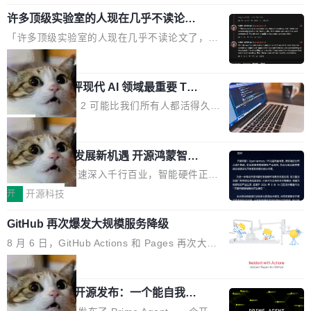
规范，结合服务器级元件、完善供电线材与内置
年的83.1亿美元增长至2026年的86.6亿美元,年
意思。比如我在一个后台管理系统里，需要填50
实时LCD监控屏，可充分满足当下高阶PC主机
许多顶级实验室的人现在几乎不读论文
复合增长率达5.44%,预计2032年将突破120亿美
个表单字段，每个字段还有联动逻辑；比如我
了
的严苛使用需求。 澎湃功率，紧凑机身 钛金雕1
元。数字广告与公共关系相关服务市场更是从20
「许多顶级实验室的人现在几乎不读论文了，而
想...
600PG5 AI TOP具备强悍输出功率，同时实现
25年的8463亿美元扩张至2026年的8763亿美
且他们认为 ICLR/ICML/NeurIPS 充斥着大量过
局
机身尺寸大幅精简。整机长度仅16厘米，属于同
元。数字的背后是一个清晰的事实——品牌对专
度宣传和欺诈。」 OpenAI 研究员 Keller Jorda
功率段机身尺寸十分紧凑的1600W电源产品。小
业化营销服务的需求从未如此迫切。 但市场扩容
xAI 前工程师评现代 AI 领域最重要 Top
n 这条推文引发了广泛讨论。他不是在说风凉
巧机身有效提升市面主流标准A...
3 开源项目
的同时,服务商的竞争逻辑正在改变。2026年Top
话，他是说出了一个圈内人尽皆知但很少公开捅
Flash Attention 2 可能比我们所有人都活得久。
Agency年度合辑的观察指出,“产品”这个离消费
破的事实。 Jordan 随后补充了一句软化声明：
这句话不是来自某个技术博客，而是出自 Hieu
局
者最近的载体,在整个品牌营销层面的权重显著变
「我不认为这些会议上大部分论文都在过度宣传
Pham 的一条推文。Hieu Pham 是谁？他是 xAI
高了。全域营销服务商的竞争正在从规模转向深
或造假。问题是，作为读者，如果你筛选出那些
共商智能硬件发展新机遇 开源鸿蒙智能
的早期工程师之一，在 Grok 训练基础设施团队
度,案例厚度、全域覆盖、多线协同...
硬件开发者日杭州站即将举行
看起来最令人兴奋的论文，那它们大部分都是过
工作过。近日他在 X 上发了一条帖子，列出了他
随着万物智联加速深入千行百业，智能硬件正从
度宣传的。」 这才是真正的痛点。不是所有论文
认为现代 AI 领域最重要的三个开源项目。 第一
单点设备迈向智能化、网联化、协同化发展。作
开
开源科技
都有问题，是最吸引眼球的那批论文最有问题。
个名字毫无悬念：Flash Attention 2。 Hieu 的
为面向全场景、跨终端的分布式操作系统，开源
他引用的帖子来自 Mathew Shen，一位 ICLR 2
理由很具体。FA 系列不需要解释，但 FA2 是他
GitHub 再次爆发大规模服务降级
鸿蒙通过统一技术底座和分布式能力，为不同类
026 的读者：「看了篇 ...
认为最重要的一个——复杂度恰到好处，刚好能
型智能设备的开发、连接与互联提供关键支撑，
8 月 6 日，GitHub Actions 和 Pages 再次大规
驱动你去学 CuTe，但还没被那些"邪恶的" Hopp
也为产业链企业探索产品创新与商业增长打开新
模服务降级，Actions 完全不可用超过 5 小时，
局
er++ 优化所淹没，足够容易修改和适配。 更关
的空间。 8月14日，开源鸿蒙智能硬件开发者日
webhook 停发，连自托管 runner 也因调度层故
键的是 FA2 的持久性...
（OHDD：OpenHarmony Hardware Develope
Prime Agent 开源发布：一个能自我改
障无法工作。Pages、Copilot code review、C
进的编程 Agent，ARC-AGI 3 超越人类
r Day）将在杭州启航。活动面向智能硬件产业
opilot coding agent 全部受影响。从检测到完全