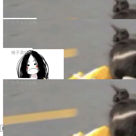
业，获配股份数量占本次发行数量的2.31%。 除
像构建工具生成）。moby/moby#53305 修复了
马斯克 AI 百科项目 Grokipedia 被曝数
准。今天，Apache 软件基金会正式宣布 Apach
DeepSeek外，腾讯旗下上海启善投资有限公司
月未更新
Docker Engine 29.7.0 中引入的一个回归问
e Fluss 孵化毕业，成为 Apache 顶级项目（TL
埃隆·马斯克推出的AI百科项目 Grokipedia 被曝
获配9...
题，该问题可能导致在旧版 Linux 内核...
P）！这一里程碑不仅标志着 Fluss 迈入新的发
长期停止内容更新，未能实现其作为“AI版维基百
白开水不加糖
展阶段，也将进一步推动流式存储、实时湖仓与
科”替代品的目标。 据 Lawfare 最新调查，自今
AI 数据基础加速融合，为实时数据基础设施的发
Solon I18n：三种解析器，零样板代码
年4月以来，Grokipedia 页面更新功能基本停
展开启新的篇章。
滞，过去三个月内没有任何条目完成更新，用户
如果你在 Spring Boot 里做过国际化，流程大概
提交的编辑请求也长期处于待处理状态。 Groki
是这样的：配 MessageSource 的 Bean、写 R
梅子酒好吃
pedia 于去年底上线，定位为由人工智能生成内
eloadableResourceBundleMessageSource、
容的百科平台，被马斯克视为传统众包百科网站
Apache Doris 4.1 全面增强 Iceberg：
声明 LocaleResolver、注册 LocaleChangeInt
支持 UPDATE、MERGE INTO 与 Iceb
维基百科的替代方案。Lawfare 调查发现，无论
erceptor…五六步之后才能看到第一行翻译文
Apache Doris 4.1 要补齐的，正是缺失的那一
erg V3
热门页面还是低关注度页面，均未出现近期更
本。 Solon 换了个方式。整个 i18n 模块围绕三
半。在已有查询能力的基础上，Doris 进一步支
白开水不加糖
新，相关问题并非局限于特定领域，而是在不同
个解析器、一个注解、一个工具类展开——没有
持了 UPDATE、DELETE、MERGE INTO 等数
主题和访问量页面中普遍存在。 调查人员最初认
XML、没有拦截器注册、没有样板配置。 资源
据修改操作、完整的表结构管理与分区演进，以
为，Grokipedia可能只是限...
文件的约定 把文件放到 resources/i18n/ 下： r
及 rewrite_data_files、expire_snapshots 等日
esources/i18n/messages.properties ...
常维护操作，并完整支持 Iceberg V3 格式。