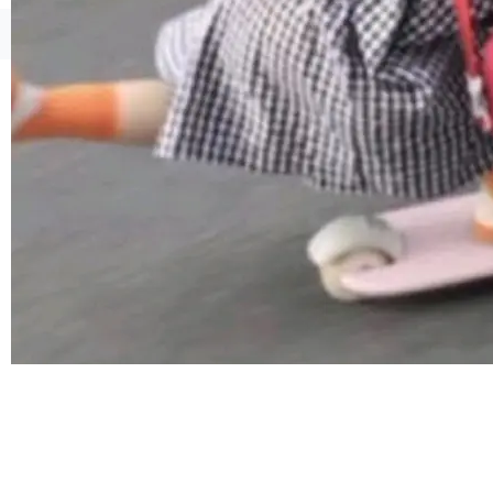
但对于金融、能源、医疗等对数据安全要求较...
Token花在哪里、算力是否被充分利用，以及持
续增长的AI成本该如何优化。 深信服AI算力网关
©OSCHINA(OSChina.NET)
京ICP备2025119063号
正是围绕这些实际问题，从Token治理和成本治
理两个方面，让用户的每一份算力都看得清、管
得住、用得稳、省得下、更安全！ 一、从现在开
始，Token使用一目...