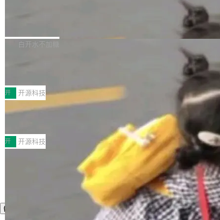
营现金流来覆盖资本开支，其资本支出覆盖率分
Code 是 Meta 的编程 agent 产品。它和市场上
→ 质量把关 → 数据概览。
别达到155% 和106%;而SpaceXAI的经营现金
已有的终端编程 agent 在设计理念上有几个明显
腾讯开源 UCL-MPComm 通信库
流仅能覆盖资本开支的12...
的差异点。 异步后台 agent：Muse Code 有一
腾讯网平团队宣布开源了 UCL-MPComm 通信
个主 agent 循环，外加一组后台 agent。这些后
库，并将作为transport接入Mooncake TENT。
白开水不加糖
台 agent...
该通信库针对AI Memory池化场景的数据传输需
CoStrict入选工信部2025人工智能应用
求进行了深度优化，能够实现数据中心内大规模
典型案例
计算节点间多种内存类型的高性能通信。 UCL-
近日，工信部科技司公示《2025人工智能应用典
MPComm将作为一种传输引擎接入Mooncake T
型案例入选名单》，深信服“面向企业研发场景的
开
开源科技
ENT，实现零拷贝传输性能提升30%、非零拷贝
开源 AI 编程平台 CoStrict 应用”凭借卓越的技术
传输性能最高提升5倍。UCL-MPComm底层基
深信服AI算力网关入选工信部人工智能
创新与落地成效成功入选。 全链路私有化部署，
应用典型案例！
于自研UCL-Engine通信引擎，后续腾讯网平将
助力企业AI研发安全落地 当前，越来越多企业已
前不久，工业和信息化部正式发布《2025年人工
持续开源更多基于UCL-Engine的高性能通信组
经开始引入 AI Coding 工具，通过调用公有云模
智能应用典型案例名单》，集中展示人工智能在
开
开源科技
件。 腾讯网平团队在UCL-MPComm中实现了一
型或企业内部部署模型提升研发效率。但随着 AI
各领域的应用成果，覆盖技术底座、行业赋能、
个独立于业务线程的全局通信引擎（Engine），
Coding 从个人辅助工具逐步走向团队级、组织
产品应用、支撑保障、专题等五大方向。深信服
并实...
级应用，企业在规模化落地过程中，对安全性、
AI算力网关（AI创新平台）成功入选！ 随着各行
可控性和代码质量提出了更高要求。 首先是数据
各业的Agent走向规模化建设，算力构成形态逐
安全与合规要求。对于大多数普通研发场景，公
渐丰富，用户关注的重点也在发生变化：不只是
有云模型能够满足快速试用和效率提升的需求。
让AI用起来，还要进一步看清混合算力时代下，