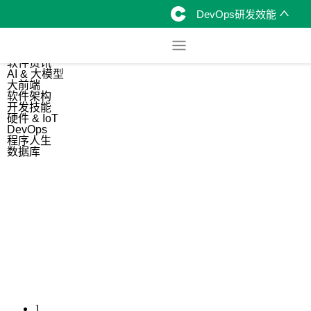
DevOps研发效能
综合
开源资讯
软件资讯
AI & 大模型
大前端
软件架构
开发技能
硬件 & IoT
DevOps
程序人生
数据库
1