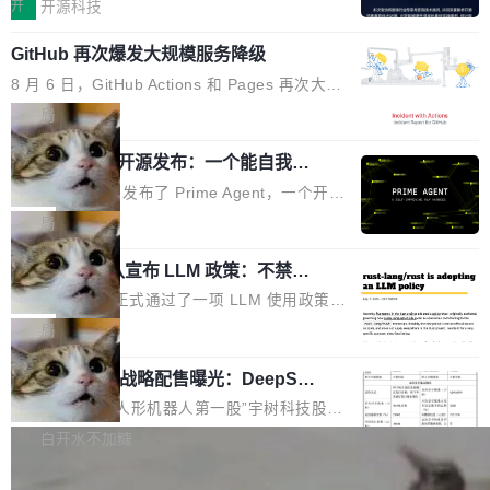
认为现代 AI 领域最重要的三个开源项目。 第一
单点设备迈向智能化、网联化、协同化发展。作
开
开源科技
都有问题，是最吸引眼球的那批论文最有问题。
个名字毫无悬念：Flash Attention 2。 Hieu 的
为面向全场景、跨终端的分布式操作系统，开源
他引用的帖子来自 Mathew Shen，一位 ICLR 2
GitHub 再次爆发大规模服务降级
理由很具体。FA 系列不需要解释，但 FA2 是他
鸿蒙通过统一技术底座和分布式能力，为不同类
026 的读者：「看了篇 ...
认为最重要的一个——复杂度恰到好处，刚好能
型智能设备的开发、连接与互联提供关键支撑，
8 月 6 日，GitHub Actions 和 Pages 再次大规
驱动你去学 CuTe，但还没被那些"邪恶的" Hopp
也为产业链企业探索产品创新与商业增长打开新
模服务降级，Actions 完全不可用超过 5 小时，
局
er++ 优化所淹没，足够容易修改和适配。 更关
的空间。 8月14日，开源鸿蒙智能硬件开发者日
webhook 停发，连自托管 runner 也因调度层故
键的是 FA2 的持久性...
（OHDD：OpenHarmony Hardware Develope
Prime Agent 开源发布：一个能自我改
障无法工作。Pages、Copilot code review、C
进的编程 Agent，ARC-AGI 3 超越人类
r Day）将在杭州启航。活动面向智能硬件产业
opilot coding agent 全部受影响。从检测到完全
Prime Intellect 发布了 Prime Agent，一个开源
专家基线
链企业和开发者，邀请行业专家与资深技术顾
恢复，大约 12 小时。 这是 2026 年 8 月的第六
的编程 Agent Harness，核心设计围绕两个抽
局
问，围绕开源鸿蒙技术能力、设备适配、芯片适
起事故，其中四起与 AI/Copilot 服务相关。 Git
象：Recursive Language Model（RLM）和 C
配、功耗与稳定性调优、兼容性测评及统一互联
Hub 员工 kdaigle 在 HN 讨论中贴出了一组数
Rust 项目团队宣布 LLM 政策：不禁
ontinual Harness。在 ARC-AGI 3 基准测试
等内容展开系统讲解和实战交流，帮助企业进一
止，但你要承认哪些代码不是你写的
据：2025 年全年 10 亿次 commit。现在，每周
上，Prime Agent + Opus 5 的组合达到了 95.
Rust 语言项目正式通过了一项 LLM 使用政策，
步了解开源鸿蒙在智能...
2.75 亿次，全年预计 140 亿次。GitHub...
5% RHAE Best@1，超过了 ARC 报告的人类专
覆盖 rust-lang/rust 单一仓库的代码贡献。这不
局
家基线 95.4%。 不是又一个 coding agent 包装
是项目级别的官方立场，目前由五个团队采纳，
器 Prime Agent 的架构和市面上大多数 coding
宇树科技 IPO 战略配售曝光：DeepSe
但它可能是主流开源项目中关于 AI 辅助贡献最
ek 获配 93.3 万股，锁定 36 个月
agent 有本质区别。大多数 agent harness 的设
细致的一份规则。 政策的核心只有一句话：LLM
8月6日晚间，“人形机器人第一股”宇树科技股份
计是基于早期模型的能力—...
可以用来分析、提炼、审阅、建议，但不能用来
有限公司披露IPO发行价格及战略配售结果，杭
白开水不加糖
创作。 具体来说，LLM 生成的代码可以提交，
州深度求索人工智能基础技术研究有限公司（De
但必须满足五个条件：预先安排、非关键、高质
Docker 29.7.2 发布
epSeek）获配93.3399万股，按150.8元/股发行