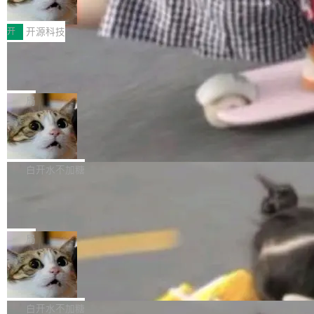
变体：Switchable...
性能、流畅双第一，三星Galaxy Z系列
那个创业公司。不同的是，这次它构建在 Cloudf
数据库，按名称寻址，复制到你自己的 S3 兼容
2026年7月的手机市场，由于存储等硬件成本暴
新折叠缺席
lare Workers 上——我花了九年时间搭建的平台
存储库里。节点之间只通过这个存储库协调——
增，手机厂商的日子也不好过啊，新机速度明显
开
开源科技
——并且深度集成了 AI。这基本上是我十年秘密
没有控制平面，没有共识协议。每个对象自带一
放缓，因此硝烟味淡了许多。新机参数规格除开
计划的顶峰。 十年前，Ken...
个小型数据库，应用天然按分片构建，单个数据
Zed 推出 DeltaDB，一个记录 commit
高价的三星折叠（三星Galaxy Z Fold8 Ultra / Z
之间所有操作的版本控制系统
库的竞争和爆炸半径问题在设计层面就被消除
Fold8 / Z Flip8）外，其余要么是中低端机器，
Zed 编辑器团队发布了新项目——DeltaDB，一
了。 闲置的 cell 会休眠到几乎不占资源。当 cel
例如iQOO Z11i、REDMI Note 17、REDMI No
个在 git commit 之间记录每一次编辑操作的版
局
l 迁移或唤醒时，新宿主从 S3 恢复 SQLite 数据
te 17 Pro、OPPO K15，要么是vivo X300 E这
本控制系统。目前处于 Early Access 阶段。 De
库继续执行。存储库是持久化的唯一真相...
SpaceXAI 单季资本开支达 183 亿美元
样的次旗舰。 Galaxy Z Fold8 Ultra / Z Fold8 /
ltaDB 的核心思路直接写在 landing page 最显
Z Flip8三款折叠屏新机均在7月22日发布，且全
眼的位置：「Software is made between com
根据风险投资人Tomer Tunguz 博客（VC 分
部搭载骁龙8 Elite Gen5 for Galaxy，它们本该
mits」——软件是在 commit 之间写出来的。git
析）披露的最新分析与第二季度业绩报告，Spac
白开水不加糖
是7月性...
只记录了你提交的最终状态，但真正的工作过程
eXAI在上个季度的总资本支出飙升至183.7亿美
Meta 发布终端编程 Agent“Muse Cod
——打字、删改、试错、agent 对话——都在 co
元。其中，绝大部分资金被直接用于 AI 领域，
e” 和 Muse Spark 1.2 模型
mmit 之间的空隙里丢失了。 DeltaDB 要做的就
金额高达158.3亿美元，这一单项投入已经逼近
Meta 今天发布了两款 AI 产品：Muse Code，
是把这段空隙补上。 回退到任何一次编辑：Delt
微软同期总资本开支的四成。 与亚马逊、Alpha
一个在终端里运行的编程 agent；Muse Spark
局
aDB 捕获 commit 之间的每一次操作，...
bet、微软以及 Meta 等传统科技巨头相比，Spa
1.2，驱动这个 agent 的新模型。一句话概括：
ceXAI的资金消耗速度尤为引人瞩目。然而，支
美团开源 LoHoSearch，用知识图谱校
你可以用 curl -fsSL https://dev.meta.ai/install.
准 AI 能力认知
撑庞大支出的资金来源却呈现出截然不同的面
sh | bash 安装一个能在大项目里自动规划、写
机器出题的前提，是让机器拥有全局视野。整个
貌。数据显示，微软和 Meta 主要依托充沛的经
代码、验证结果的 AI 终端工具。 据介绍，Muse
构建流程可以分为四个环节：建图 → 控制难度
白开水不加糖