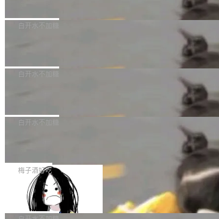
量、充分测试、充分审查，并且必须披露。LLM
价格计算，认购金额约1.41亿元，股份锁定期为
Docker 29.7.2 现已发布，具体更新内容如下：
不得生成涉及安全性的关键变更，除非作者本身
36个月。 公告显示，本次宇树科技战略配售对
Bug fixes and enhancements 修复多次传递同
白开水不加糖
就是领域专家。即使如此，政策也"强烈不建
象主要包括长期投资机构、与公司业务具有战略
一环境变量时，docker service create和docker
议"这么做。 对于不披露的情况，审核者可以直
合作关系或长期合作愿景的大型企业、科创板保
Apache Fluss 毕业成为顶级项目
service update会发生 panic 的问题。docker/cl
接关闭 PR，无需解释。 政策作者 Jynn Ne...
荐人跟投子公司，以及公司高级管理人员和核心
i#7145 修复了 Docker Engine 29.7.0 中引入的
今年 7 月，Apache Fluss 的毕业提案在 Apach
员工参与设立的专项资产管理计划。其中，Dee
一个回归问题，该问题导致拉取镜像时会拒绝包
e 孵化器项目管理委员会（IPMC）投票中获得
白开水不加糖
pSeek作为与宇树科技具备战略合作关系的企
含绝对 hardlink 目标的镜像（此类镜像由某些镜
全票通过，随后获 Apache 软件基金会董事会批
业，获配股份数量占本次发行数量的2.31%。 除
像构建工具生成）。moby/moby#53305 修复了
马斯克 AI 百科项目 Grokipedia 被曝数
准。今天，Apache 软件基金会正式宣布 Apach
DeepSeek外，腾讯旗下上海启善投资有限公司
月未更新
Docker Engine 29.7.0 中引入的一个回归问
e Fluss 孵化毕业，成为 Apache 顶级项目（TL
埃隆·马斯克推出的AI百科项目 Grokipedia 被曝
获配9...
题，该问题可能导致在旧版 Linux 内核...
P）！这一里程碑不仅标志着 Fluss 迈入新的发
长期停止内容更新，未能实现其作为“AI版维基百
白开水不加糖
展阶段，也将进一步推动流式存储、实时湖仓与
科”替代品的目标。 据 Lawfare 最新调查，自今
Solon I18n：三种解析器，零样板代码
AI 数据基础加速融合，为实时数据基础设施的发
年4月以来，Grokipedia 页面更新功能基本停
展开启新的篇章。
滞，过去三个月内没有任何条目完成更新，用户
如果你在 Spring Boot 里做过国际化，流程大概
提交的编辑请求也长期处于待处理状态。 Groki
是这样的：配 MessageSource 的 Bean、写 R
梅子酒好吃
pedia 于去年底上线，定位为由人工智能生成内
eloadableResourceBundleMessageSource、
Apache Doris 4.1 全面增强 Iceberg：
容的百科平台，被马斯克视为传统众包百科网站
声明 LocaleResolver、注册 LocaleChangeInt
支持 UPDATE、MERGE INTO 与 Iceb
维基百科的替代方案。Lawfare 调查发现，无论
erceptor…五六步之后才能看到第一行翻译文
Apache Doris 4.1 要补齐的，正是缺失的那一
erg V3
热门页面还是低关注度页面，均未出现近期更
本。 Solon 换了个方式。整个 i18n 模块围绕三
半。在已有查询能力的基础上，Doris 进一步支
白开水不加糖