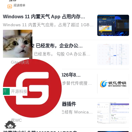
阅读榜单
Windows 11 内置天气 App 占用内存超
过 1GB
Windows 11 内置天气应用，占用了超过 1GB
内存。 Notebookcheck 的测试发现这个数字
局
时，反复确认了多次。不是 100MB，不是 500
勾股 OA v6.0.2 已经发布，企业办公系
MB，是 1 个 G。一个显示天气的应用。 Windo
统
ws 内置应用臃肿早就是老话题了，但一款天气
勾股 OA v6.0.2 已经发布。 勾股 OA 办公系统
应用占用内存就超过 1G 还是过于离谱——问题
是一款简单实用的开源的企业办公系统。系统集
Gitee快讯
出在 WebView2。微软的天气 App 本质上是一
成了系统设置、附件管理、人事管理、行政管
个嵌在 Edge WebView 里的网页。它不是一个
942亿赛道如何选对伙伴？2026年8月G
理、消息管理、资产管理、企业公告、知识网
EO公司推荐
「应用」，它是一个运行在浏览器引擎里的网
盘、审批流程设置、办公审批、工作计划、工作
当DeepSeek、豆包等大模型逐步替代传统搜索
页，外面套了一层 Windows 的壳。 WebView2
汇报、工作日志、日常办公、财务管理、客户管
成为用户获取信息的主要入口,品牌竞争的逻辑变
开
开源科技
本身就是个内存大户。它加载了完整的 Edge 渲
理、合同管理、项目管理、任务管理等功能模
了:不再是争抢关键词排名,而是想办法进入AI脱
染引擎，包括 JavaScript 引擎...
块。系统简约，易于功能扩展，方便二次开发，
为什么要开发又一个 AI 浏览器插件
口而出的那个答案。"GEO公司推荐"这个搜索词
可以用来做日常 OA，CRM，ERP，业务管理等
背后,折射的是企业面对新兴服务赛道时的集体困
说实话，每次有人问我"市面上已经有 Monica、
系统。 勾股OA6.0.2版本主要是对勾股OA 6第
惑——该信谁、看什么、怎么选。 据易观分析
Sider、Copilot for Chrome 这些 AI 浏览器插件
席WC
一个大版本发布的部分功能细节优化和bug问题
《中国GEO市场产业图谱》数据,2026年中国GE
了，你为什么还要再做一个"，我都觉得这个问题
修复的版本，具体更新日志如下： 1、补全新版