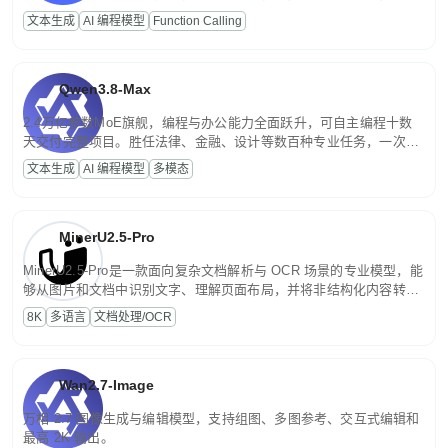
高并发、轻量化任务，适合日常对话、内容创作、基础 RAG、批量
文本生成
AI 编程模型
Function Calling
文案处理等普惠刚需场景。
Qwen3.8-Max
2.4万亿参数MoE旗舰，编程与办公能力全面跃升，可自主编程十数
天交付完整项目。胜任法律、金融、设计等数百种专业任务，一次对
话端到端交付生产级成果。原生视觉理解贯穿规划、执行与验证全流
文本生成
AI 编程模型
多模态
程，支持超长文档与长视频的深度语义解析。长程任务中自主规划与
闭环迭代，持续进化。
MinerU2.5-Pro
MinerU2.5-Pro是一款面向复杂文档解析与 OCR 场景的专业模型，能
够从图片和文档中识别文字、理解页面布局，并将非结构化内容转换
为便于存储、检索和二次处理的结构化结果。
8K
多语言
文档处理/OCR
Wan2.7-Image
万相 2.7 图像生成与编辑模型，支持组图、多图参考、交互式编辑和
最高 2K 输出。