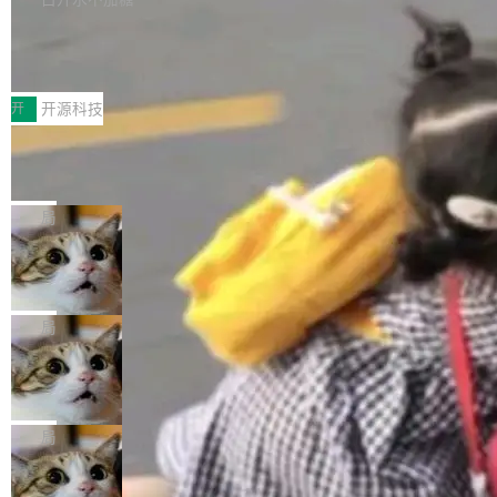
新，相关问题并非局限于特定领域，而是在不同
个解析器、一个注解、一个工具类展开——没有
持了 UPDATE、DELETE、MERGE INTO 等数
主题和访问量页面中普遍存在。 调查人员最初认
XML、没有拦截器注册、没有样板配置。 资源
Testin XAgent：CIO智能测试落地指南
据修改操作、完整的表结构管理与分区演进，以
为，Grokipedia可能只是限...
文件的约定 把文件放到 resources/i18n/ 下： r
及 rewrite_data_files、expire_snapshots 等日
7月30日，TiD2026质量竞争力大会在北京中关
esources/i18n/messages.properties ...
常维护操作，并完整支持 Iceberg V3 格式。
村国家自主创新示范区会议中心开幕。本届大会
开
开源科技
由中关村智联软件服务业质量创新联盟主办，以
让非法状态不可表示：一篇关于 ADT
“智构可信·质创未来——AI原生时代的质量新范
的帖子在 Reddit 火了
式”为主题，直面AI从实验室走向规模化产业落地
有一种东西，一旦用过就回不去了。Alex Fedos
的核心质量命题。会上，《2026智能研发生产力
eev 管它叫"软件设计的基石"。 他说的东西不新
局
工具选型手册》发布，Testin云测的Testin XAge
鲜——代数数据类型（ADT），尤其是和类型
nt智能测试系统入选AI测试领域代表产品。对CI
Cloudflare 开源内部企业 AI 平台 Clou
（sum type）。但他说清楚了一件事：这不是类
dflare OS
O而言，这提示了一个转变：AI测试正在从效率
型系统的学术体操，是日常编码的思维方式。 文
Cloudflare 发布了一个开源项目 Cloudflare O
工具升级为企业的质量基础设施。 CIO面对的新
章从一个简单的例子切入。一个网站的深色主题
S。如果你只看官方博客，你会觉得这是又一
局
现实 过去两年，CIO们的焦虑清单上多了两项：
设置，如果用布尔值 + 可空字段来表示——bool
个"AI 知识库 + 聊天机器人"——每个大厂都在
一是如何让大模型和智能体应用安全地从PoC走
ean 表示是否可切换，nullable 的默认模式、浅
Deno 团队开源 Celld，可自托管的分
做，没什么新鲜的。 但 Kenton Varda 在 Twitte
向生产，二是如何让测试团队跟得上AI应用...
布式 Durable Objects
色方案、深色方案——会产生大量无意义的组
r 上把事情说清楚了： 今天我们发布了 Cloudfla
Ryan Dahl 领导的 Deno 团队推出了最新开源项
合。方案缺了、配置冲突了、全 null 了。要知道
re OS，一个带连接器的聊天机器人，跟其他所
目 Celld，一个能在自己机器上运行 Cloudflare
局
哪些组合有效，作者说，你得靠"文档、校验、或
有科技公司做的一样。只不过，实际上它不一
Workers 和 Durable Objects 的守护进程。 设
者部落知识"。 换个写法。Rust 的 enum，两个
样。这是 Sandstorm.io 的重制版，我十年前的
鲁大师7月新机性能/流畅/AI榜：vivo夺
计思路很直接：每个对象是一个独立的 SQLite