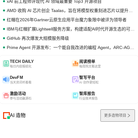
xAI 前工程师评现代 AI 领域最重要 Top3 开源项目
AMD 收购 AI 芯片创企 Taalas，旨在将模型权重刻进芯片以提升推理性能
红帽在2026年Gartner云原生应用平台魔力象限中被评为领导者
IBM与红帽扩展Lightwell服务方案，构建适配AI时代开源生态的可信基础设施
GitHub 再次爆发大规模服务降级
Prime Agent 开源发布：一个能自我改进的编程 Agent，ARC-AGI 3 超越人类专家基线
TECH DAILY
阅读榜单
每日内容报纸化
每周热文看这里
DevFM
智写平台
当天资讯听着看
AI 创作更轻松
激励活动
智库报告
参与活动赢源石
行业技术报告
AI 造物
更多造物项目