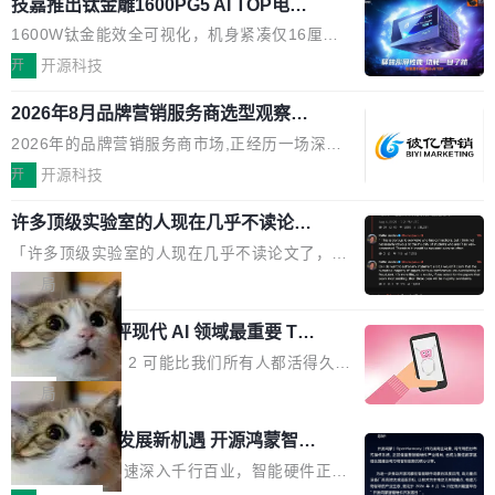
O行业规模预计达942亿元,同比增长169.7%。G
技嘉推出钛金雕1600PG5 AI TOP电
问得好。 因为我自己也是从用户变成开发者的。
本的各个审批类型的审批单导出 2、优化各个审
源：为发烧级主机与本地AI算力打造旗
artner同期预测,传统搜索引擎访问量年内将下滑
现有产品的天花板 我用过不少 AI 浏览器插件。
1600W钛金能效全可视化，机身紧凑仅16厘米
核反确认审批的逻辑，使...
舰供电方案
25%,AI载体流量占比突破40%;埃森哲2025年中
刚开始觉得都挺好——选中一段文字，弹出解
继2026台北电脑展首度亮相后，技嘉科技近日正
开
开源科技
国消费者调研则指出,37%的用户在有明确购买需
释；写邮件时帮你润色；看英文网页给你翻译摘
式发布钛金雕1600PG5 AI TOP电源。这款高端
求时倾向于先问AI。几组数据指向一致:GEO已
要。但用久了你会发现，它们本质上都是同一类
2026年8月品牌营销服务商选型观察：
电源专为发烧级DIY主机与本地AI算力平台打
从营销"加分项"变成品牌在AI时...
从流量思维到品牌资产思维的范式转移
东西：一个带网页上下文的聊天框。 它们能读取
造，整机长度仅16厘米，提供1600W额定功率
2026年的品牌营销服务商市场,正经历一场深刻
页面的文本，然后把文本丢给大模型，再返回一
与80PLUS钛金能效；支持ATX 3.1与PCIe 5.1
的价值重构。全球全案品牌代理机构市场从2025
开
开源科技
段回答。仅此而已。 这当然有用，但总觉得差点
规范，结合服务器级元件、完善供电线材与内置
年的83.1亿美元增长至2026年的86.6亿美元,年
意思。比如我在一个后台管理系统里，需要填50
实时LCD监控屏，可充分满足当下高阶PC主机
许多顶级实验室的人现在几乎不读论文
复合增长率达5.44%,预计2032年将突破120亿美
个表单字段，每个字段还有联动逻辑；比如我
了
的严苛使用需求。 澎湃功率，紧凑机身 钛金雕1
元。数字广告与公共关系相关服务市场更是从20
「许多顶级实验室的人现在几乎不读论文了，而
想...
600PG5 AI TOP具备强悍输出功率，同时实现
25年的8463亿美元扩张至2026年的8763亿美
且他们认为 ICLR/ICML/NeurIPS 充斥着大量过
局
机身尺寸大幅精简。整机长度仅16厘米，属于同
元。数字的背后是一个清晰的事实——品牌对专
度宣传和欺诈。」 OpenAI 研究员 Keller Jorda
功率段机身尺寸十分紧凑的1600W电源产品。小
业化营销服务的需求从未如此迫切。 但市场扩容
xAI 前工程师评现代 AI 领域最重要 Top
n 这条推文引发了广泛讨论。他不是在说风凉
巧机身有效提升市面主流标准A...
3 开源项目
的同时,服务商的竞争逻辑正在改变。2026年Top
话，他是说出了一个圈内人尽皆知但很少公开捅
Flash Attention 2 可能比我们所有人都活得久。
Agency年度合辑的观察指出,“产品”这个离消费
破的事实。 Jordan 随后补充了一句软化声明：
这句话不是来自某个技术博客，而是出自 Hieu
局
者最近的载体,在整个品牌营销层面的权重显著变
「我不认为这些会议上大部分论文都在过度宣传
Pham 的一条推文。Hieu Pham 是谁？他是 xAI
高了。全域营销服务商的竞争正在从规模转向深
共商智能硬件发展新机遇 开源鸿蒙智能
或造假。问题是，作为读者，如果你筛选出那些
的早期工程师之一，在 Grok 训练基础设施团队
度,案例厚度、全域覆盖、多线协同...
硬件开发者日杭州站即将举行
看起来最令人兴奋的论文，那它们大部分都是过
工作过。近日他在 X 上发了一条帖子，列出了他
随着万物智联加速深入千行百业，智能硬件正从
度宣传的。」 这才是真正的痛点。不是所有论文