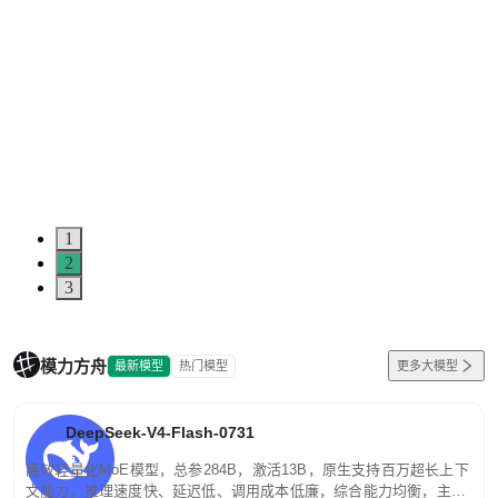
1
2
3
模力方舟
最新模型
热门模型
更多大模型
DeepSeek-V4-Flash-0731
高效轻量化MoE模型，总参284B，激活13B，原生支持百万超长上下
文能力。推理速度快、延迟低、调用成本低廉，综合能力均衡，主打