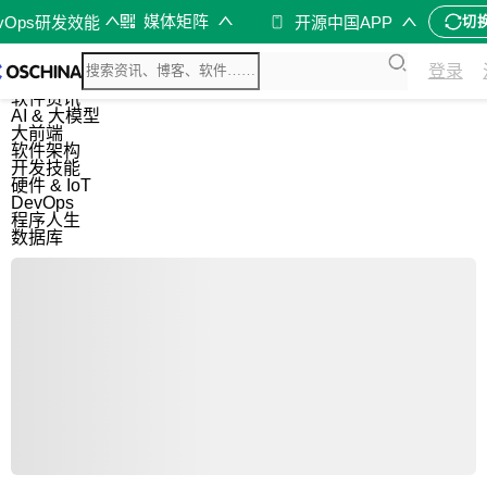
媒体矩阵
evOps研发效能
开源中国APP
切
综合
登录
开源资讯
软件资讯
AI & 大模型
大前端
软件架构
开发技能
硬件 & IoT
DevOps
程序人生
数据库