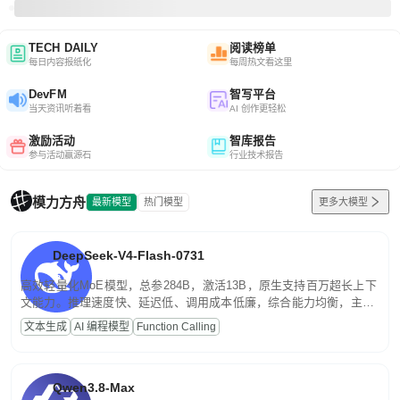
TECH DAILY
阅读榜单
每日内容报纸化
每周热文看这里
DevFM
智写平台
当天资讯听着看
AI 创作更轻松
激励活动
智库报告
参与活动赢源石
行业技术报告
模力方舟
最新模型
热门模型
更多大模型
DeepSeek-V4-Flash-0731
高效轻量化MoE模型，总参284B，激活13B，原生支持百万超长上下
文能力。推理速度快、延迟低、调用成本低廉，综合能力均衡，主打
高并发、轻量化任务，适合日常对话、内容创作、基础 RAG、批量
文本生成
AI 编程模型
Function Calling
文案处理等普惠刚需场景。
Qwen3.8-Max