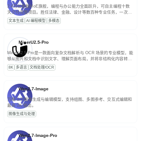
2.4万亿参数MoE旗舰，编程与办公能力全面跃升，可自主编程十数
天交付完整项目。胜任法律、金融、设计等数百种专业任务，一次对
话端到端交付生产级成果。原生视觉理解贯穿规划、执行与验证全流
文本生成
AI 编程模型
多模态
程，支持超长文档与长视频的深度语义解析。长程任务中自主规划与
闭环迭代，持续进化。
MinerU2.5-Pro
MinerU2.5-Pro是一款面向复杂文档解析与 OCR 场景的专业模型，能
够从图片和文档中识别文字、理解页面布局，并将非结构化内容转换
为便于存储、检索和二次处理的结构化结果。
8K
多语言
文档处理/OCR
Wan2.7-Image
万相 2.7 图像生成与编辑模型，支持组图、多图参考、交互式编辑和
最高 2K 输出。
图像生成与处理
Wan2.7-Image-Pro