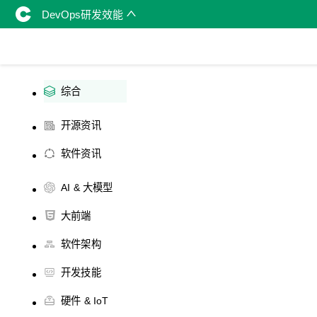
DevOps研发效能
综合
开源资讯
软件资讯
AI & 大模型
大前端
软件架构
开发技能
硬件 & IoT