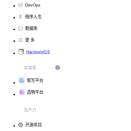
DevOps
程序人生
数据库
更 多
HarmonyOS
实验室
智写平台
造物平台
生产力
开源项目