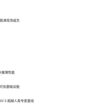
nt 路演现场诞生
提升推理性能
态的可信基础设施
AGI 3 超越人类专家基线