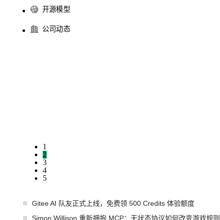
开源模型
公司动态
1
2
3
4
5
Gitee AI 队友正式上线，免费领 500 Credits 体验额度
Simon Willison 重新拥抱 MCP：无状态协议如何改变游戏规则