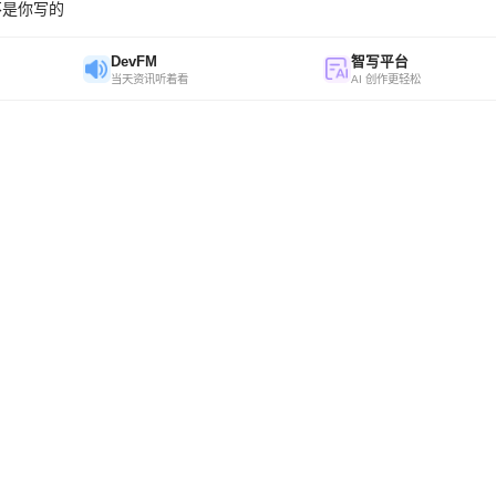
不是你写的
DevFM
智写平台
当天资讯听着看
AI 创作更轻松