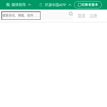
媒体矩阵
开源中国APP
切换老版本
登录
注册