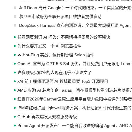
Jeff Dean 离开 Google：一个时代的结束，一个实验室的开始
慕尼黑市政府为全职开源项目维护者提供资助
DeepSeek Harness 宣布内测邀请，全网最大规模开源 Age
任意网页划词 AI 问答：不用切换标签页的效率秘诀
为什么要开发又一个 AI 浏览器插件
🔥 Hot-Plug 实战：运行期管理 Solon 插件
OpenAI 宣布为 GPT-5.6 Sol 调优，并让免费用户无限用 Luna
许多顶级实验室的人现在几乎不读论文了
xAI 前工程师评现代 AI 领域最重要 Top3 开源项目
AMD 收购 AI 芯片创企 Taalas，旨在将模型权重刻进芯片以
红帽在2026年Gartner云原生应用平台魔力象限中被评为领导者
IBM与红帽扩展Lightwell服务方案，构建适配AI时代开源生
GitHub 再次爆发大规模服务降级
Prime Agent 开源发布：一个能自我改进的编程 Agent，ARC-