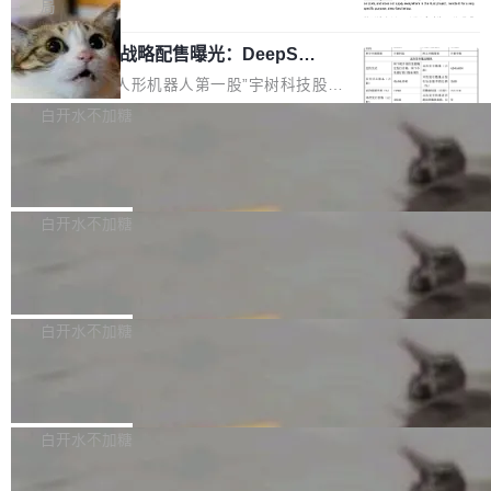
5% RHAE Best@1，超过了 ARC 报告的人类专
覆盖 rust-lang/rust 单一仓库的代码贡献。这不
局
家基线 95.4%。 不是又一个 coding agent 包装
是项目级别的官方立场，目前由五个团队采纳，
宇树科技 IPO 战略配售曝光：DeepSe
器 Prime Agent 的架构和市面上大多数 coding
但它可能是主流开源项目中关于 AI 辅助贡献最
ek 获配 93.3 万股，锁定 36 个月
agent 有本质区别。大多数 agent harness 的设
细致的一份规则。 政策的核心只有一句话：LLM
8月6日晚间，“人形机器人第一股”宇树科技股份
计是基于早期模型的能力—...
可以用来分析、提炼、审阅、建议，但不能用来
有限公司披露IPO发行价格及战略配售结果，杭
白开水不加糖
创作。 具体来说，LLM 生成的代码可以提交，
州深度求索人工智能基础技术研究有限公司（De
但必须满足五个条件：预先安排、非关键、高质
Docker 29.7.2 发布
epSeek）获配93.3399万股，按150.8元/股发行
量、充分测试、充分审查，并且必须披露。LLM
价格计算，认购金额约1.41亿元，股份锁定期为
Docker 29.7.2 现已发布，具体更新内容如下：
不得生成涉及安全性的关键变更，除非作者本身
36个月。 公告显示，本次宇树科技战略配售对
Bug fixes and enhancements 修复多次传递同
白开水不加糖
就是领域专家。即使如此，政策也"强烈不建
象主要包括长期投资机构、与公司业务具有战略
一环境变量时，docker service create和docker
议"这么做。 对于不披露的情况，审核者可以直
合作关系或长期合作愿景的大型企业、科创板保
Apache Fluss 毕业成为顶级项目
service update会发生 panic 的问题。docker/cl
接关闭 PR，无需解释。 政策作者 Jynn Ne...
荐人跟投子公司，以及公司高级管理人员和核心
i#7145 修复了 Docker Engine 29.7.0 中引入的
今年 7 月，Apache Fluss 的毕业提案在 Apach
员工参与设立的专项资产管理计划。其中，Dee
一个回归问题，该问题导致拉取镜像时会拒绝包
e 孵化器项目管理委员会（IPMC）投票中获得
白开水不加糖
pSeek作为与宇树科技具备战略合作关系的企
含绝对 hardlink 目标的镜像（此类镜像由某些镜
全票通过，随后获 Apache 软件基金会董事会批
业，获配股份数量占本次发行数量的2.31%。 除
像构建工具生成）。moby/moby#53305 修复了
马斯克 AI 百科项目 Grokipedia 被曝数
准。今天，Apache 软件基金会正式宣布 Apach
DeepSeek外，腾讯旗下上海启善投资有限公司
月未更新
Docker Engine 29.7.0 中引入的一个回归问
e Fluss 孵化毕业，成为 Apache 顶级项目（TL
埃隆·马斯克推出的AI百科项目 Grokipedia 被曝
获配9...
题，该问题可能导致在旧版 Linux 内核...
P）！这一里程碑不仅标志着 Fluss 迈入新的发
长期停止内容更新，未能实现其作为“AI版维基百
白开水不加糖
展阶段，也将进一步推动流式存储、实时湖仓与
科”替代品的目标。 据 Lawfare 最新调查，自今
AI 数据基础加速融合，为实时数据基础设施的发
Solon I18n：三种解析器，零样板代码
年4月以来，Grokipedia 页面更新功能基本停