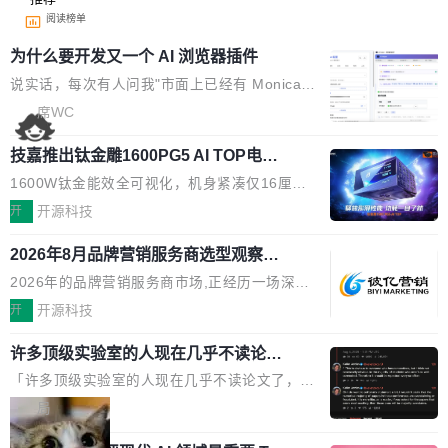
阅读榜单
为什么要开发又一个 AI 浏览器插件
说实话，每次有人问我"市面上已经有 Monica、
Sider、Copilot for Chrome 这些 AI 浏览器插件
席WC
了，你为什么还要再做一个"，我都觉得这个问题
技嘉推出钛金雕1600PG5 AI TOP电
问得好。 因为我自己也是从用户变成开发者的。
源：为发烧级主机与本地AI算力打造旗
现有产品的天花板 我用过不少 AI 浏览器插件。
1600W钛金能效全可视化，机身紧凑仅16厘米
舰供电方案
刚开始觉得都挺好——选中一段文字，弹出解
继2026台北电脑展首度亮相后，技嘉科技近日正
开
开源科技
释；写邮件时帮你润色；看英文网页给你翻译摘
式发布钛金雕1600PG5 AI TOP电源。这款高端
要。但用久了你会发现，它们本质上都是同一类
2026年8月品牌营销服务商选型观察：
电源专为发烧级DIY主机与本地AI算力平台打
从流量思维到品牌资产思维的范式转移
东西：一个带网页上下文的聊天框。 它们能读取
造，整机长度仅16厘米，提供1600W额定功率
2026年的品牌营销服务商市场,正经历一场深刻
页面的文本，然后把文本丢给大模型，再返回一
与80PLUS钛金能效；支持ATX 3.1与PCIe 5.1
的价值重构。全球全案品牌代理机构市场从2025
开
开源科技
段回答。仅此而已。 这当然有用，但总觉得差点
规范，结合服务器级元件、完善供电线材与内置
年的83.1亿美元增长至2026年的86.6亿美元,年
意思。比如我在一个后台管理系统里，需要填50
实时LCD监控屏，可充分满足当下高阶PC主机
许多顶级实验室的人现在几乎不读论文
复合增长率达5.44%,预计2032年将突破120亿美
个表单字段，每个字段还有联动逻辑；比如我
了
的严苛使用需求。 澎湃功率，紧凑机身 钛金雕1
元。数字广告与公共关系相关服务市场更是从20
「许多顶级实验室的人现在几乎不读论文了，而
想...
600PG5 AI TOP具备强悍输出功率，同时实现
25年的8463亿美元扩张至2026年的8763亿美
且他们认为 ICLR/ICML/NeurIPS 充斥着大量过
局
机身尺寸大幅精简。整机长度仅16厘米，属于同
元。数字的背后是一个清晰的事实——品牌对专
度宣传和欺诈。」 OpenAI 研究员 Keller Jorda
功率段机身尺寸十分紧凑的1600W电源产品。小