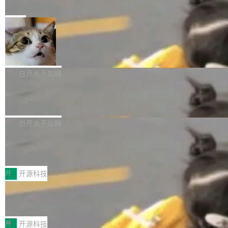
e” 和 Muse Spark 1.2 模型
mmit 之间的空隙里丢失了。 DeltaDB 要做的就
金额高达158.3亿美元，这一单项投入已经逼近
Meta 今天发布了两款 AI 产品：Muse Code，
是把这段空隙补上。 回退到任何一次编辑：Delt
微软同期总资本开支的四成。 与亚马逊、Alpha
一个在终端里运行的编程 agent；Muse Spark
局
aDB 捕获 commit 之间的每一次操作，...
bet、微软以及 Meta 等传统科技巨头相比，Spa
1.2，驱动这个 agent 的新模型。一句话概括：
ceXAI的资金消耗速度尤为引人瞩目。然而，支
美团开源 LoHoSearch，用知识图谱校
你可以用 curl -fsSL https://dev.meta.ai/install.
准 AI 能力认知
撑庞大支出的资金来源却呈现出截然不同的面
sh | bash 安装一个能在大项目里自动规划、写
机器出题的前提，是让机器拥有全局视野。整个
貌。数据显示，微软和 Meta 主要依托充沛的经
代码、验证结果的 AI 终端工具。 据介绍，Muse
构建流程可以分为四个环节：建图 → 控制难度
白开水不加糖
营现金流来覆盖资本开支，其资本支出覆盖率分
Code 是 Meta 的编程 agent 产品。它和市场上
→ 质量把关 → 数据概览。
别达到155% 和106%;而SpaceXAI的经营现金
腾讯开源 UCL-MPComm 通信库
已有的终端编程 agent 在设计理念上有几个明显
流仅能覆盖资本开支的12...
的差异点。 异步后台 agent：Muse Code 有一
腾讯网平团队宣布开源了 UCL-MPComm 通信
个主 agent 循环，外加一组后台 agent。这些后
库，并将作为transport接入Mooncake TENT。
白开水不加糖
台 agent...
该通信库针对AI Memory池化场景的数据传输需
CoStrict入选工信部2025人工智能应用
求进行了深度优化，能够实现数据中心内大规模
典型案例
计算节点间多种内存类型的高性能通信。 UCL-
近日，工信部科技司公示《2025人工智能应用典
MPComm将作为一种传输引擎接入Mooncake T
型案例入选名单》，深信服“面向企业研发场景的
开
开源科技
ENT，实现零拷贝传输性能提升30%、非零拷贝
开源 AI 编程平台 CoStrict 应用”凭借卓越的技术
传输性能最高提升5倍。UCL-MPComm底层基
深信服AI算力网关入选工信部人工智能
创新与落地成效成功入选。 全链路私有化部署，
应用典型案例！
于自研UCL-Engine通信引擎，后续腾讯网平将
助力企业AI研发安全落地 当前，越来越多企业已
前不久，工业和信息化部正式发布《2025年人工
持续开源更多基于UCL-Engine的高性能通信组
经开始引入 AI Coding 工具，通过调用公有云模
智能应用典型案例名单》，集中展示人工智能在
开
开源科技