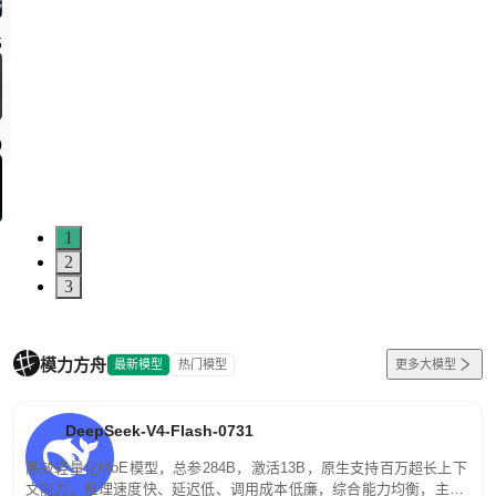
1
2
3
模力方舟
最新模型
热门模型
更多大模型
DeepSeek-V4-Flash-0731
高效轻量化MoE模型，总参284B，激活13B，原生支持百万超长上下
文能力。推理速度快、延迟低、调用成本低廉，综合能力均衡，主打