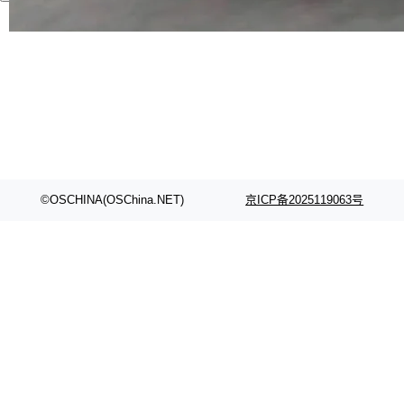
代码检索手段（如关键词匹配、目录遍历）仅能
在语法层面完成文本定位，难以触及代码的语义
内涵与结构关联，导致开发者使用代码智能体在
理解大规模代码仓时面临显著"代码仓理解"瓶
颈。 代码仓深度理解服务（以下简称" CodeBas
e深度理解服务"）是华为云码道（CodeA...
©OSCHINA(OSChina.NET)
京ICP备2025119063号