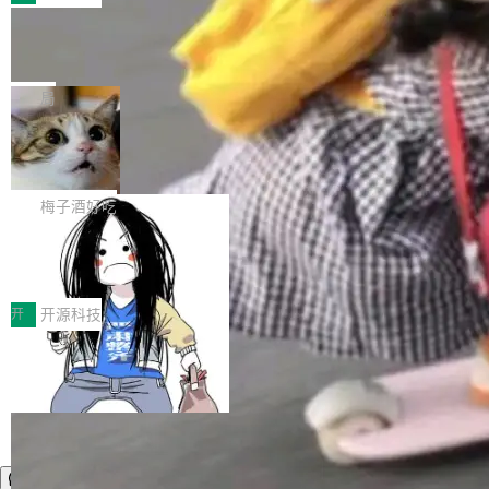
件。 腾讯网平团队在UCL-MPComm中实现了一
型或企业内部部署模型提升研发效率。但随着 AI
各领域的应用成果，覆盖技术底座、行业赋能、
个独立于业务线程的全局通信引擎（Engine），
Coding 从个人辅助工具逐步走向团队级、组织
Jeff Dean 离开 Google：一个时代的结
产品应用、支撑保障、专题等五大方向。深信服
并实...
束，一个实验室的开始
级应用，企业在规模化落地过程中，对安全性、
AI算力网关（AI创新平台）成功入选！ 随着各行
Google 员工编号 20。MapReduce 作者之一。
可控性和代码质量提出了更高要求。 首先是数据
各业的Agent走向规模化建设，算力构成形态逐
Bigtable 作者之一。TensorFlow 的作者之一。
局
安全与合规要求。对于大多数普通研发场景，公
渐丰富，用户关注的重点也在发生变化：不只是
Gemini 的架构师。Google 首席科学家。 Jeff D
有云模型能够满足快速试用和效率提升的需求。
让AI用起来，还要进一步看清混合算力时代下，
🔥 SolonCode v2026.8.4 发布：界面
ean 在 Google 工作了 27 年后，宣布离职。 他
但对于金融、能源、医疗等对数据安全要求较...
字体可调、22 种语言、记忆搜索增强
Token花在哪里、算力是否被充分利用，以及持
不是一个人走。一同离开的还有 Sanjay Ghema
打开终端就能上岗的全中文编码智能体，这一轮
续增长的AI成本该如何优化。 深信服AI算力网关
wat（Google 员工编号 23，Jeff Dean 二十多
把「看得清、用母语、记得住」三件事一次补
梅子酒好吃
正是围绕这些实际问题，从Token治理和成本治
年的编程搭档，MapReduce 和 Bigtable 的共同
齐。 SolonCode 是什么 SolonCode 是杭州无
理两个方面，让用户的每一份算力都看得清、管
作者）、Quoc Le（Google 大脑核心成员，Se
让“代码语义理解”深度释放AI Coding
耳科技研发的企业级终端编码智能体——一位全
得住、用得稳、省得下、更安全！ 一、从现在开
价值潜能：华为云码道（CodeArts）
q2Seq 和 DocAI 的共同发明人）以及 Oriol Vin
中文驱动的数字员工，自主理解需求、规划步
一、代码仓深度理解技术的作用与价值 在软件工
始，Token使用一目...
代码仓技术解析
yals（Gemini 联合负责人，AlphaSta...
骤、编写代码。不挑模型、不挑平台，curl 一行
程实践中，代码仓是企业核心知识资产的主要载
开
开源科技
装完即用。 开源地址：Gitee · GitCode · GitHu
体。企业级代码仓库通常包含数十万乃至数百万
b 安装 支持 Java 8+（8~26）、macOS / Linu
个文件，其规模远超单次模型调用可承载的上下
x / Windows / Harmony PC。 # macOS / Linu
文窗口。随着项目规模的持续扩张与代码历史的
x / Harmony PC curl -fsSL https://solon.noea
不断累积，代码仓中的模块关系、接口契约、业
r.org/solon...
务逻辑等关键信息往往分散于数十乃至数百个文
件之中，形成高度复杂的知识关联网络。传统的