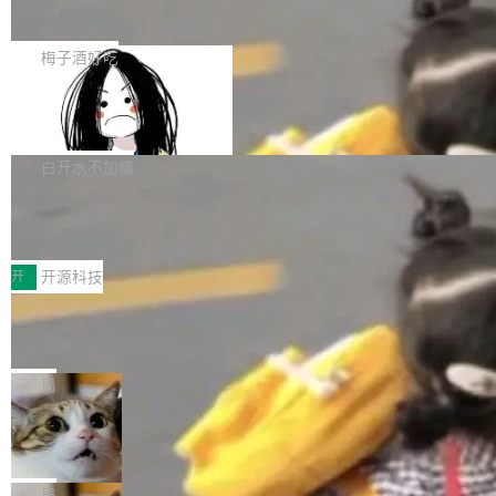
展开启新的篇章。
滞，过去三个月内没有任何条目完成更新，用户
如果你在 Spring Boot 里做过国际化，流程大概
提交的编辑请求也长期处于待处理状态。 Groki
是这样的：配 MessageSource 的 Bean、写 R
梅子酒好吃
pedia 于去年底上线，定位为由人工智能生成内
eloadableResourceBundleMessageSource、
容的百科平台，被马斯克视为传统众包百科网站
Apache Doris 4.1 全面增强 Iceberg：
声明 LocaleResolver、注册 LocaleChangeInt
支持 UPDATE、MERGE INTO 与 Iceb
维基百科的替代方案。Lawfare 调查发现，无论
erceptor…五六步之后才能看到第一行翻译文
Apache Doris 4.1 要补齐的，正是缺失的那一
erg V3
热门页面还是低关注度页面，均未出现近期更
本。 Solon 换了个方式。整个 i18n 模块围绕三
半。在已有查询能力的基础上，Doris 进一步支
白开水不加糖
新，相关问题并非局限于特定领域，而是在不同
个解析器、一个注解、一个工具类展开——没有
持了 UPDATE、DELETE、MERGE INTO 等数
主题和访问量页面中普遍存在。 调查人员最初认
XML、没有拦截器注册、没有样板配置。 资源
Testin XAgent：CIO智能测试落地指南
据修改操作、完整的表结构管理与分区演进，以
为，Grokipedia可能只是限...
文件的约定 把文件放到 resources/i18n/ 下： r
及 rewrite_data_files、expire_snapshots 等日
7月30日，TiD2026质量竞争力大会在北京中关
esources/i18n/messages.properties ...
常维护操作，并完整支持 Iceberg V3 格式。
村国家自主创新示范区会议中心开幕。本届大会
开
开源科技
由中关村智联软件服务业质量创新联盟主办，以
让非法状态不可表示：一篇关于 ADT
“智构可信·质创未来——AI原生时代的质量新范
的帖子在 Reddit 火了
式”为主题，直面AI从实验室走向规模化产业落地
有一种东西，一旦用过就回不去了。Alex Fedos
的核心质量命题。会上，《2026智能研发生产力
eev 管它叫"软件设计的基石"。 他说的东西不新
局
工具选型手册》发布，Testin云测的Testin XAge
鲜——代数数据类型（ADT），尤其是和类型
Cloudflare 开源内部企业 AI 平台 Clou
nt智能测试系统入选AI测试领域代表产品。对CI
（sum type）。但他说清楚了一件事：这不是类
dflare OS
O而言，这提示了一个转变：AI测试正在从效率
型系统的学术体操，是日常编码的思维方式。 文
Cloudflare 发布了一个开源项目 Cloudflare O
工具升级为企业的质量基础设施。 CIO面对的新
章从一个简单的例子切入。一个网站的深色主题
S。如果你只看官方博客，你会觉得这是又一
局