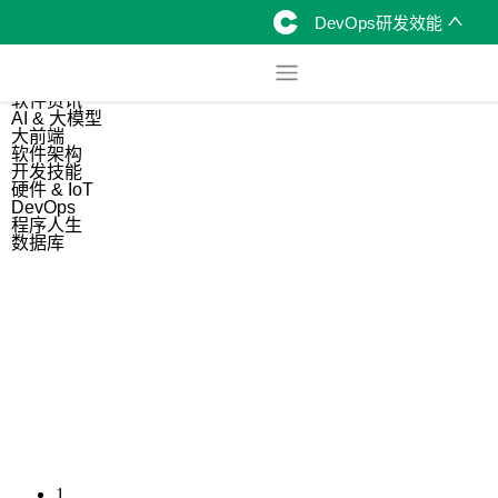
DevOps研发效能
综合
开源资讯
软件资讯
AI & 大模型
大前端
软件架构
开发技能
硬件 & IoT
DevOps
程序人生
数据库
1