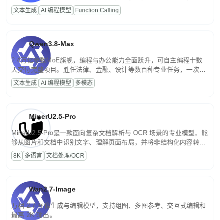
高并发、轻量化任务，适合日常对话、内容创作、基础 RAG、批量
文本生成
AI 编程模型
Function Calling
文案处理等普惠刚需场景。
Qwen3.8-Max
2.4万亿参数MoE旗舰，编程与办公能力全面跃升，可自主编程十数
天交付完整项目。胜任法律、金融、设计等数百种专业任务，一次对
话端到端交付生产级成果。原生视觉理解贯穿规划、执行与验证全流
文本生成
AI 编程模型
多模态
程，支持超长文档与长视频的深度语义解析。长程任务中自主规划与
闭环迭代，持续进化。
MinerU2.5-Pro
MinerU2.5-Pro是一款面向复杂文档解析与 OCR 场景的专业模型，能
够从图片和文档中识别文字、理解页面布局，并将非结构化内容转换
为便于存储、检索和二次处理的结构化结果。
8K
多语言
文档处理/OCR
Wan2.7-Image
万相 2.7 图像生成与编辑模型，支持组图、多图参考、交互式编辑和
最高 2K 输出。