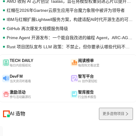
AMD 收购 AI 芯片创企 Taalas，旨在将模型权重刻进芯片以提升推理性能
红帽在2026年Gartner云原生应用平台魔力象限中被评为领导者
IBM与红帽扩展Lightwell服务方案，构建适配AI时代开源生态的可信基础设施
GitHub 再次爆发大规模服务降级
Prime Agent 开源发布：一个能自我改进的编程 Agent，ARC-AGI 3 超越人类专家基线
Rust 项目团队宣布 LLM 政策：不禁止，但你要承认哪些代码不是你写的
TECH DAILY
阅读榜单
每日内容报纸化
每周热文看这里
DevFM
智写平台
当天资讯听着看
AI 创作更轻松
激励活动
智库报告
参与活动赢源石
行业技术报告
AI 造物
更多造物项目