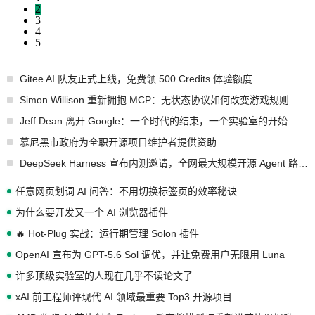
2
3
4
5
Gitee AI 队友正式上线，免费领 500 Credits 体验额度
Simon Willison 重新拥抱 MCP：无状态协议如何改变游戏规则
Jeff Dean 离开 Google：一个时代的结束，一个实验室的开始
慕尼黑市政府为全职开源项目维护者提供资助
DeepSeek Harness 宣布内测邀请，全网最大规模开源 Agent 路演现场诞生
任意网页划词 AI 问答：不用切换标签页的效率秘诀
为什么要开发又一个 AI 浏览器插件
🔥 Hot-Plug 实战：运行期管理 Solon 插件
OpenAI 宣布为 GPT-5.6 Sol 调优，并让免费用户无限用 Luna
许多顶级实验室的人现在几乎不读论文了
xAI 前工程师评现代 AI 领域最重要 Top3 开源项目