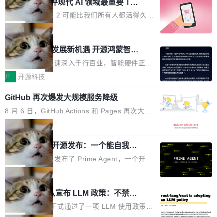
业化营销服务的需求从未如此迫切。 但市场扩容
xAI 前工程师评现代 AI 领域最重要 Top
n 这条推文引发了广泛讨论。他不是在说风凉
巧机身有效提升市面主流标准A...
3 开源项目
的同时,服务商的竞争逻辑正在改变。2026年Top
话，他是说出了一个圈内人尽皆知但很少公开捅
Flash Attention 2 可能比我们所有人都活得久。
Agency年度合辑的观察指出,“产品”这个离消费
破的事实。 Jordan 随后补充了一句软化声明：
这句话不是来自某个技术博客，而是出自 Hieu
局
者最近的载体,在整个品牌营销层面的权重显著变
「我不认为这些会议上大部分论文都在过度宣传
Pham 的一条推文。Hieu Pham 是谁？他是 xAI
高了。全域营销服务商的竞争正在从规模转向深
或造假。问题是，作为读者，如果你筛选出那些
共商智能硬件发展新机遇 开源鸿蒙智能
的早期工程师之一，在 Grok 训练基础设施团队
度,案例厚度、全域覆盖、多线协同...
硬件开发者日杭州站即将举行
看起来最令人兴奋的论文，那它们大部分都是过
工作过。近日他在 X 上发了一条帖子，列出了他
随着万物智联加速深入千行百业，智能硬件正从
度宣传的。」 这才是真正的痛点。不是所有论文
认为现代 AI 领域最重要的三个开源项目。 第一
单点设备迈向智能化、网联化、协同化发展。作
开
开源科技
都有问题，是最吸引眼球的那批论文最有问题。
个名字毫无悬念：Flash Attention 2。 Hieu 的
为面向全场景、跨终端的分布式操作系统，开源
他引用的帖子来自 Mathew Shen，一位 ICLR 2
理由很具体。FA 系列不需要解释，但 FA2 是他
GitHub 再次爆发大规模服务降级
鸿蒙通过统一技术底座和分布式能力，为不同类
026 的读者：「看了篇 ...
认为最重要的一个——复杂度恰到好处，刚好能
型智能设备的开发、连接与互联提供关键支撑，
8 月 6 日，GitHub Actions 和 Pages 再次大规
驱动你去学 CuTe，但还没被那些"邪恶的" Hopp
也为产业链企业探索产品创新与商业增长打开新
模服务降级，Actions 完全不可用超过 5 小时，
局
er++ 优化所淹没，足够容易修改和适配。 更关
的空间。 8月14日，开源鸿蒙智能硬件开发者日
webhook 停发，连自托管 runner 也因调度层故
键的是 FA2 的持久性...
（OHDD：OpenHarmony Hardware Develope
Prime Agent 开源发布：一个能自我改
障无法工作。Pages、Copilot code review、C
进的编程 Agent，ARC-AGI 3 超越人类
r Day）将在杭州启航。活动面向智能硬件产业
opilot coding agent 全部受影响。从检测到完全
Prime Intellect 发布了 Prime Agent，一个开源
专家基线
链企业和开发者，邀请行业专家与资深技术顾
恢复，大约 12 小时。 这是 2026 年 8 月的第六
的编程 Agent Harness，核心设计围绕两个抽
局
问，围绕开源鸿蒙技术能力、设备适配、芯片适
起事故，其中四起与 AI/Copilot 服务相关。 Git
象：Recursive Language Model（RLM）和 C
配、功耗与稳定性调优、兼容性测评及统一互联
Rust 项目团队宣布 LLM 政策：不禁
Hub 员工 kdaigle 在 HN 讨论中贴出了一组数
ontinual Harness。在 ARC-AGI 3 基准测试
等内容展开系统讲解和实战交流，帮助企业进一
止，但你要承认哪些代码不是你写的
据：2025 年全年 10 亿次 commit。现在，每周
上，Prime Agent + Opus 5 的组合达到了 95.
Rust 语言项目正式通过了一项 LLM 使用政策，
步了解开源鸿蒙在智能...
2.75 亿次，全年预计 140 亿次。GitHub...