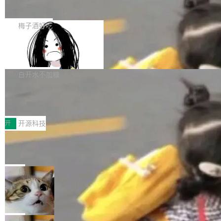
展开启新的篇章。
滞，过去三个月内没有任何条目完成更新，用户
如果你在 Spring Boot 里做过国际化，流程大概
提交的编辑请求也长期处于待处理状态。 Groki
是这样的：配 MessageSource 的 Bean、写 R
梅子酒好吃
pedia 于去年底上线，定位为由人工智能生成内
eloadableResourceBundleMessageSource、
容的百科平台，被马斯克视为传统众包百科网站
Apache Doris 4.1 全面增强 Iceberg：
声明 LocaleResolver、注册 LocaleChangeInt
支持 UPDATE、MERGE INTO 与 Iceb
维基百科的替代方案。Lawfare 调查发现，无论
erceptor…五六步之后才能看到第一行翻译文
Apache Doris 4.1 要补齐的，正是缺失的那一
erg V3
热门页面还是低关注度页面，均未出现近期更
本。 Solon 换了个方式。整个 i18n 模块围绕三
半。在已有查询能力的基础上，Doris 进一步支
白开水不加糖
新，相关问题并非局限于特定领域，而是在不同
个解析器、一个注解、一个工具类展开——没有
持了 UPDATE、DELETE、MERGE INTO 等数
主题和访问量页面中普遍存在。 调查人员最初认
XML、没有拦截器注册、没有样板配置。 资源
Testin XAgent：CIO智能测试落地指南
据修改操作、完整的表结构管理与分区演进，以
为，Grokipedia可能只是限...
文件的约定 把文件放到 resources/i18n/ 下： r
及 rewrite_data_files、expire_snapshots 等日
7月30日，TiD2026质量竞争力大会在北京中关
esources/i18n/messages.properties ...
常维护操作，并完整支持 Iceberg V3 格式。
村国家自主创新示范区会议中心开幕。本届大会
开
开源科技
由中关村智联软件服务业质量创新联盟主办，以
让非法状态不可表示：一篇关于 ADT
“智构可信·质创未来——AI原生时代的质量新范
的帖子在 Reddit 火了
式”为主题，直面AI从实验室走向规模化产业落地
有一种东西，一旦用过就回不去了。Alex Fedos
的核心质量命题。会上，《2026智能研发生产力
eev 管它叫"软件设计的基石"。 他说的东西不新
局
工具选型手册》发布，Testin云测的Testin XAge
鲜——代数数据类型（ADT），尤其是和类型
Cloudflare 开源内部企业 AI 平台 Clou
nt智能测试系统入选AI测试领域代表产品。对CI
（sum type）。但他说清楚了一件事：这不是类
dflare OS
O而言，这提示了一个转变：AI测试正在从效率
型系统的学术体操，是日常编码的思维方式。 文
Cloudflare 发布了一个开源项目 Cloudflare O
工具升级为企业的质量基础设施。 CIO面对的新
章从一个简单的例子切入。一个网站的深色主题
S。如果你只看官方博客，你会觉得这是又一
局