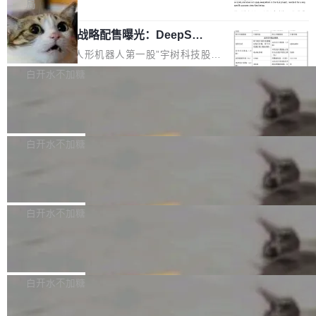
5% RHAE Best@1，超过了 ARC 报告的人类专
覆盖 rust-lang/rust 单一仓库的代码贡献。这不
局
家基线 95.4%。 不是又一个 coding agent 包装
是项目级别的官方立场，目前由五个团队采纳，
宇树科技 IPO 战略配售曝光：DeepSe
器 Prime Agent 的架构和市面上大多数 coding
但它可能是主流开源项目中关于 AI 辅助贡献最
ek 获配 93.3 万股，锁定 36 个月
agent 有本质区别。大多数 agent harness 的设
细致的一份规则。 政策的核心只有一句话：LLM
8月6日晚间，“人形机器人第一股”宇树科技股份
计是基于早期模型的能力—...
可以用来分析、提炼、审阅、建议，但不能用来
有限公司披露IPO发行价格及战略配售结果，杭
白开水不加糖
创作。 具体来说，LLM 生成的代码可以提交，
州深度求索人工智能基础技术研究有限公司（De
但必须满足五个条件：预先安排、非关键、高质
Docker 29.7.2 发布
epSeek）获配93.3399万股，按150.8元/股发行
量、充分测试、充分审查，并且必须披露。LLM
价格计算，认购金额约1.41亿元，股份锁定期为
Docker 29.7.2 现已发布，具体更新内容如下：
不得生成涉及安全性的关键变更，除非作者本身
36个月。 公告显示，本次宇树科技战略配售对
Bug fixes and enhancements 修复多次传递同
白开水不加糖
就是领域专家。即使如此，政策也"强烈不建
象主要包括长期投资机构、与公司业务具有战略
一环境变量时，docker service create和docker
议"这么做。 对于不披露的情况，审核者可以直
合作关系或长期合作愿景的大型企业、科创板保
Apache Fluss 毕业成为顶级项目
service update会发生 panic 的问题。docker/cl
接关闭 PR，无需解释。 政策作者 Jynn Ne...
荐人跟投子公司，以及公司高级管理人员和核心
i#7145 修复了 Docker Engine 29.7.0 中引入的
今年 7 月，Apache Fluss 的毕业提案在 Apach
员工参与设立的专项资产管理计划。其中，Dee
一个回归问题，该问题导致拉取镜像时会拒绝包
e 孵化器项目管理委员会（IPMC）投票中获得
白开水不加糖
pSeek作为与宇树科技具备战略合作关系的企
含绝对 hardlink 目标的镜像（此类镜像由某些镜
全票通过，随后获 Apache 软件基金会董事会批
业，获配股份数量占本次发行数量的2.31%。 除
像构建工具生成）。moby/moby#53305 修复了
马斯克 AI 百科项目 Grokipedia 被曝数
准。今天，Apache 软件基金会正式宣布 Apach
DeepSeek外，腾讯旗下上海启善投资有限公司
月未更新
Docker Engine 29.7.0 中引入的一个回归问
e Fluss 孵化毕业，成为 Apache 顶级项目（TL
埃隆·马斯克推出的AI百科项目 Grokipedia 被曝
获配9...
题，该问题可能导致在旧版 Linux 内核...
P）！这一里程碑不仅标志着 Fluss 迈入新的发
长期停止内容更新，未能实现其作为“AI版维基百
白开水不加糖
展阶段，也将进一步推动流式存储、实时湖仓与
科”替代品的目标。 据 Lawfare 最新调查，自今
AI 数据基础加速融合，为实时数据基础设施的发
Solon I18n：三种解析器，零样板代码
年4月以来，Grokipedia 页面更新功能基本停