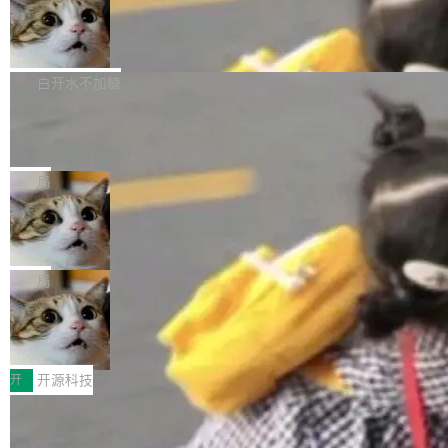
通过拉取过去一年内（从 PG 18 Beta1 时间点
和休闲娱乐竞争时间。" 这是 libexpat 维护者 S
的图像元素不在同一个子树中，则它们将不再关
至今）的所有 commit，同样交由 AI 分析提炼。
Firefox 153.0.3 发布
ebastian Pipping 写在博客里的话。8 月 4 日，
联 加...
经过人工复核，准确度令人满意。这一方法也为
他宣布了一个新消息：从 2026 年 8 月 1 日起，
Firefox 153.0.3 现已发布，具体更新内容如
社区爱好者提供了高效跟踪新版本的思路。
他可以全职维护 libexpat 了，最长 6 个月。发
下： New Smart Window 包含多项增强功能：
白开水不加糖
工资的是慕尼黑市政府。 libexpat 是一个 C99
<ul> <li>现在建议列表会显示更多结果，方便用
编写的流式 XML 解析器，MIT 许可证。和 libx
Cloudflare Computer 开源：你的 Age
户查找历史记录和切换到已打开的标签页。（<a
nt 需要一台电脑，而不是一个容器
ml2 一样，它是世界上使用最广泛的 XML 解析
href="https://bugzilla.mozilla.org/show_bug.c
Cloudflare 开源了名为 @cloudflare/computer
库之一。你的操作系统、浏览器、无数的基础设
gi?id=2019042">Bug&nbsp;2019042</a>）</l
的 npm 包。项目的核心论点是：容器不适合 Ag
局
施软件，很可能都在用它。而过去十年，维护它
i> <li>现在，助手可以直接使用 Exa 的网络搜索
ent 计算。真正适合的，是 Isolate。 Cloudflare
的人一直在用业余...
结果回答问题，而无需将问题转交给搜索引擎。
OpenAI 公开邮件和聊天记录回应苹果
工程师在这件事上没什么可谦虚的——他们用 W
诉讼，称“Apple is getting this wron
（<a href="https://bugzilla.mozilla.org/show_
orkers 跑了十年 Isolate。用 CEO Matthew Pri
上个月，苹果一纸诉状把 OpenAI 告上法庭，指
g”
bug.cgi?id=204...
nce 的话说：「我们一生都在用 Isolate 运行代
控其挖角苹果前员工并窃取商业秘密。苹果的诉
局
码，而 AI Agent 不需要容器，它们需要的是 Iso
状把 OpenAI 描述成一个系统性地从前东家挖
late。」 容器为什么不合适 容器的问题在于启动
HUAWEI MatePad Edge上架WorkBu
人、套取机密信息的对手。 OpenAI 没发律师
ddy鸿蒙PC版，说话就能干活的AI办公
和销毁都太重了。一个 Agent 要执行的任务可能
函，也没选择庭外沉默。它在官网贴了一篇博
全能AI工作台WorkBuddy鸿蒙PC版上架HUAWE
搭子
只需要几毫秒的 CPU 时间，但容器从冷启动到
文，标题只有六个字：Apple is getting this wro
I MatePad Edge应用市场，直接下载即可使
开
开源科技
就绪要花数秒。如果未来有十...
ng。 然后，它把邮件往来和 iMessage 聊天记
用，与鸿蒙电脑上的体验一致。值得一提的是，
录全贴了出来。 他发错人了 苹果外部律师 Gabr
FFmpeg 9.0 发布：代号“Lei”，以此纪
这是目前市面上唯一支持平板接入WorkBuddy P
念中国开发者雷霄骅
iel Gross 来自 Weil 律所，2 月 23 日下午 5:53