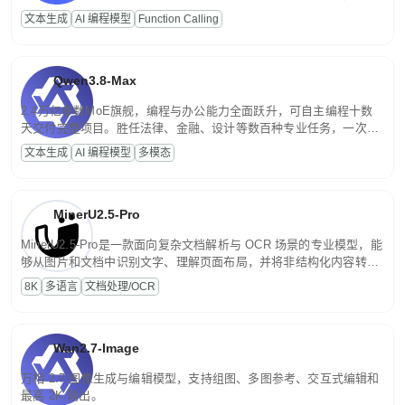
高并发、轻量化任务，适合日常对话、内容创作、基础 RAG、批量
文本生成
AI 编程模型
Function Calling
文案处理等普惠刚需场景。
Qwen3.8-Max
2.4万亿参数MoE旗舰，编程与办公能力全面跃升，可自主编程十数
天交付完整项目。胜任法律、金融、设计等数百种专业任务，一次对
话端到端交付生产级成果。原生视觉理解贯穿规划、执行与验证全流
文本生成
AI 编程模型
多模态
程，支持超长文档与长视频的深度语义解析。长程任务中自主规划与
闭环迭代，持续进化。
MinerU2.5-Pro
MinerU2.5-Pro是一款面向复杂文档解析与 OCR 场景的专业模型，能
够从图片和文档中识别文字、理解页面布局，并将非结构化内容转换
为便于存储、检索和二次处理的结构化结果。
8K
多语言
文档处理/OCR
Wan2.7-Image
万相 2.7 图像生成与编辑模型，支持组图、多图参考、交互式编辑和
最高 2K 输出。