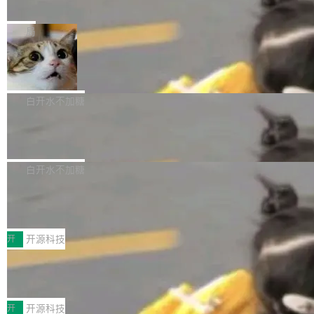
e” 和 Muse Spark 1.2 模型
mmit 之间的空隙里丢失了。 DeltaDB 要做的就
金额高达158.3亿美元，这一单项投入已经逼近
Meta 今天发布了两款 AI 产品：Muse Code，
是把这段空隙补上。 回退到任何一次编辑：Delt
微软同期总资本开支的四成。 与亚马逊、Alpha
一个在终端里运行的编程 agent；Muse Spark
局
aDB 捕获 commit 之间的每一次操作，...
bet、微软以及 Meta 等传统科技巨头相比，Spa
1.2，驱动这个 agent 的新模型。一句话概括：
ceXAI的资金消耗速度尤为引人瞩目。然而，支
美团开源 LoHoSearch，用知识图谱校
你可以用 curl -fsSL https://dev.meta.ai/install.
准 AI 能力认知
撑庞大支出的资金来源却呈现出截然不同的面
sh | bash 安装一个能在大项目里自动规划、写
机器出题的前提，是让机器拥有全局视野。整个
貌。数据显示，微软和 Meta 主要依托充沛的经
代码、验证结果的 AI 终端工具。 据介绍，Muse
构建流程可以分为四个环节：建图 → 控制难度
白开水不加糖
营现金流来覆盖资本开支，其资本支出覆盖率分
Code 是 Meta 的编程 agent 产品。它和市场上
→ 质量把关 → 数据概览。
别达到155% 和106%;而SpaceXAI的经营现金
腾讯开源 UCL-MPComm 通信库
已有的终端编程 agent 在设计理念上有几个明显
流仅能覆盖资本开支的12...
的差异点。 异步后台 agent：Muse Code 有一
腾讯网平团队宣布开源了 UCL-MPComm 通信
个主 agent 循环，外加一组后台 agent。这些后
库，并将作为transport接入Mooncake TENT。
白开水不加糖
台 agent...
该通信库针对AI Memory池化场景的数据传输需
CoStrict入选工信部2025人工智能应用
求进行了深度优化，能够实现数据中心内大规模
典型案例
计算节点间多种内存类型的高性能通信。 UCL-
近日，工信部科技司公示《2025人工智能应用典
MPComm将作为一种传输引擎接入Mooncake T
型案例入选名单》，深信服“面向企业研发场景的
开
开源科技
ENT，实现零拷贝传输性能提升30%、非零拷贝
开源 AI 编程平台 CoStrict 应用”凭借卓越的技术
传输性能最高提升5倍。UCL-MPComm底层基
深信服AI算力网关入选工信部人工智能
创新与落地成效成功入选。 全链路私有化部署，
应用典型案例！
于自研UCL-Engine通信引擎，后续腾讯网平将
助力企业AI研发安全落地 当前，越来越多企业已
前不久，工业和信息化部正式发布《2025年人工
持续开源更多基于UCL-Engine的高性能通信组
经开始引入 AI Coding 工具，通过调用公有云模
智能应用典型案例名单》，集中展示人工智能在
开
开源科技