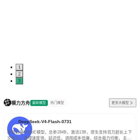
1
2
3
模力方舟
最新模型
热门模型
更多大模型
DeepSeek-V4-Flash-0731
高效轻量化MoE模型，总参284B，激活13B，原生支持百万超长上下
文能力。推理速度快、延迟低、调用成本低廉，综合能力均衡，主打