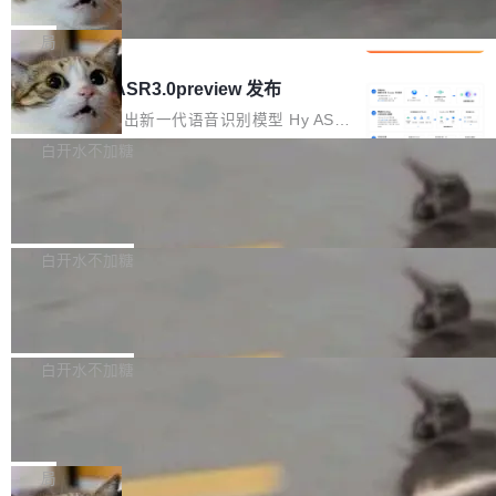
che 量化 + 权重压缩，吞吐量提升 4
代码检索手段（如关键词匹配、目录遍历）仅能
短剧部门，有互联网大厂背景。在公司内部架构
Kimi 和 GLM 是当前最强的大模型系列之一，但
1%，成本降 30%
在语法层面完成文本定位，难以触及代码的语义
调整期间，部门三次通知全员将数据从A集群迁
它们有一个共同的问题：太吃显存了。月之暗面
局
内涵与结构关联，导致开发者使用代码智能体在
移到B集群，王某都回复了"收到"。 他没有迁移
的 Kimi K 系列和智谱的 GLM 都是长上下文、M
理解大规模代码仓时面临显著"代码仓理解"瓶
腾讯混元 Hy ASR3.0preview 发布
数据。2024年9月3日下午4点，他使用此前登录
oE 架构的大模型，好用到让人上瘾，但 GPU 显
颈。 代码仓深度理解服务（以下简称" CodeBas
的账号密码进入A集群，输入了一条被程序员圈
存永远不够用。 Cloudflare 的 Workers AI 团队
腾讯混元正式推出新一代语音识别模型 Hy ASR
e深度理解服务"）是华为云码道（CodeA...
称为"删库跑路"的命令——最高管理员权限、无
一直在跑这些模型的推理。他们在官方博客上发
3.0preview。基于最新一代大语言模型 Hy3 的
白开水不加糖
需确认、强制递归删除。17个小时后，运维人员
了一篇技术文章，详细拆解了三种让大模型在 G
语言理解能力，以及融合了高精度语音识别与深
发现异常并中止进程时，89TB数据已经没了。
Pale Moon 34.3.2 发布，苍月浏览器
PU 上跑得更省、更快的技术手段——KV cache
度语义理解能力，实现了语音识别能力的全面升
删掉的是AI游戏部门的全部开发文件，包括公司
量化、模型权重压缩、以及共享 KV cache 的完
级。 根据介绍，Hy ASR3.0preview 目标在于：
Pale Moon 34.3.2 现已发布，这是一个安全更
自研的多个文生3D和...
整性保护。效果是：吞吐量提升 41%，每 token
让语音识别不再只是听清，而是真正听懂。通过
新和少量网页兼容性修复版本。 Changes/fixe
白开水不加糖
成本降低 30%，精度不变。 FP8 省的不仅是显
先理解你的语境和意图，再把准确的文字直接给
s： 实现了URL.Parse()便捷功能 对浏览器内部
存 KV cache 是推理时最吃显...
到你。从“逐字转写、单点优化”演进为“理解语
PostgreSQL 18/19 新特性深度解读
函数添加了多项边界检查，以避免潜在的越界访
境、兼容场景、一键直出”。 Hy ASR 3.0 previe
问、下溢和溢出。（DiD） 修复了加载和解析内
演讲者分享了一个有趣的实践：面对 PG 18 已
w 不要求标准普通话，方言识别覆盖粤语、吴语
容提供的字体时出现的几个问题 为避免音频加
发布的 Release Notes，他利用 AI 工具（如 Co
白开水不加糖
等 10 大方言片区和 20 余个二级小片区。在开
载、处理和播放过程中可能出现的一系列错误，
pilot）对数千条 commit 日志进行自动分析，先
源评测集中，Hy ASR 3.0 preview 在多语种的
对音频采样频率设定了下限 采样率低于 8kHz
慕尼黑市政府为全职开源项目维护者提
让模型总结出三十余条潜在特性，再逐条要求生
WER（...
供资助
（通常被认为是 "telephone"/"walkie-talkie" 音
成详细解释和代码校验，最终筛选出对用户体感
"在过去大约 10 年的大部分时间里，libexpat 的
质的最低采样率）的音频格式将被拒绝 修复了 C
最强的若干项。对于尚未正式发版的 PG 19，则
维护工作一直与我的日常工作、家务、社交生活
局
SS 圆角虚线样式中可能存在的问题 如果表单中