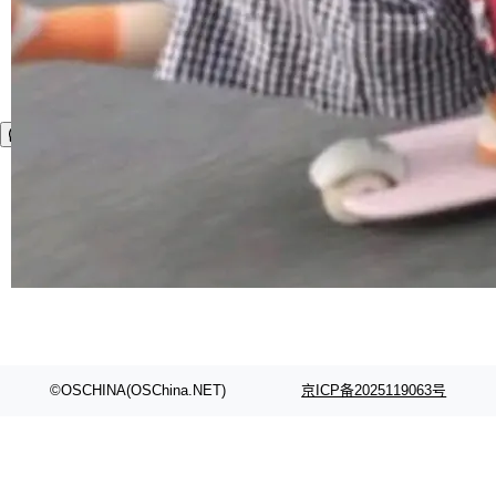
©OSCHINA(OSChina.NET)
京ICP备2025119063号