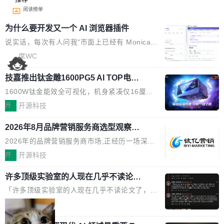
阅读榜单
为什么要开发又一个 AI 浏览器插件
说实话，每次有人问我"市面上已经有 Monica、
Sider、Copilot for Chrome 这些 AI 浏览器插件
席WC
了，你为什么还要再做一个"，我都觉得这个问题
技嘉推出钛金雕1600PG5 AI TOP电
问得好。 因为我自己也是从用户变成开发者的。
源：为发烧级主机与本地AI算力打造旗
现有产品的天花板 我用过不少 AI 浏览器插件。
1600W钛金能效全可视化，机身紧凑仅16厘米
舰供电方案
刚开始觉得都挺好——选中一段文字，弹出解
继2026台北电脑展首度亮相后，技嘉科技近日正
开
开源科技
释；写邮件时帮你润色；看英文网页给你翻译摘
式发布钛金雕1600PG5 AI TOP电源。这款高端
要。但用久了你会发现，它们本质上都是同一类
2026年8月品牌营销服务商选型观察：
电源专为发烧级DIY主机与本地AI算力平台打
从流量思维到品牌资产思维的范式转移
东西：一个带网页上下文的聊天框。 它们能读取
造，整机长度仅16厘米，提供1600W额定功率
2026年的品牌营销服务商市场,正经历一场深刻
页面的文本，然后把文本丢给大模型，再返回一
与80PLUS钛金能效；支持ATX 3.1与PCIe 5.1
的价值重构。全球全案品牌代理机构市场从2025
开
开源科技
段回答。仅此而已。 这当然有用，但总觉得差点
规范，结合服务器级元件、完善供电线材与内置
年的83.1亿美元增长至2026年的86.6亿美元,年
意思。比如我在一个后台管理系统里，需要填50
实时LCD监控屏，可充分满足当下高阶PC主机
许多顶级实验室的人现在几乎不读论文
复合增长率达5.44%,预计2032年将突破120亿美
个表单字段，每个字段还有联动逻辑；比如我
了
的严苛使用需求。 澎湃功率，紧凑机身 钛金雕1
元。数字广告与公共关系相关服务市场更是从20
「许多顶级实验室的人现在几乎不读论文了，而
想...
600PG5 AI TOP具备强悍输出功率，同时实现
25年的8463亿美元扩张至2026年的8763亿美
且他们认为 ICLR/ICML/NeurIPS 充斥着大量过
局
机身尺寸大幅精简。整机长度仅16厘米，属于同
元。数字的背后是一个清晰的事实——品牌对专
度宣传和欺诈。」 OpenAI 研究员 Keller Jorda
功率段机身尺寸十分紧凑的1600W电源产品。小