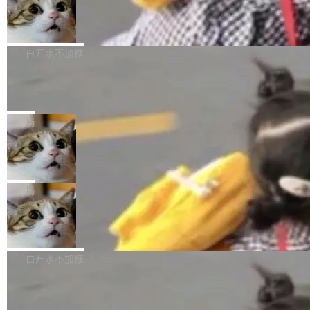
型。谁在开源赛道上领先，...
简单：开发者工具必须开源。 理由不是传统的自
商汤 SenseNova U1.5-Lite-Preview
i）在 X 上发帖： 「如果你是 Agent Harness 相
开源
由软件情怀，而是一个跟 AI agent 直接相关的
关开源项目的开发者，希望参加 DeepSeek Har
商汤科技宣布面向社区开源轻量级统一多模态模
技术判断。 两行 prompt 就能个性化任何软件 C
ness 的内测，可以回复或私信联系我。请附上
型的预览版本 SenseNova U1.5-Lite-Preview。
白开水不加糖
rawshaw 给出了两个 prompt。 第一个： "下载
GitHub id 以及开源代表作。」 DeepSeek 曾在
公告称，SenseNova U1.5-Lite-Preview并非简
某个软件的源码，在本地构建。修改 agent ...
官方招聘信息中写过一条简洁有力的公式：Mod
Ubuntu 将核心系统包从 deb 转成了 s
单的模型规模升级，而是基于 SenseNova U1
nap
el + Harness = Agent。模型负责理解和推理，
的一次系统性迭代，不仅在同一架构中贯通视觉
Ubuntu 正在把又一个核心系统包从 deb 转为 s
Harness 负责把能力落到真实环境中——调用工
理解、推理、生成与编辑，还仅以 8B-MoT 的轻
nap。这次是 hwctl——一个用来检查 Ubuntu
局
具、读写文件、管理上下文、处理错误、完成闭
量大小，将能力推进到4K、更精细的真实质感、
硬件认证状态的命令行工具。 Canonical 工程师
环。崔添翼招人的标...
更复杂的视觉控制和可持续迭代编辑。 相比 U
Dario Amodei 担心新人来 Anthropic
Alan Griffiths 在邮件列表中说得很直白：「hwc
只为金钱，不为使命
1，U1.5-Lite-Preview 在以下方向上带来了显著
tl 是一个 Ubuntu 专有的包，它和它的依赖项都
顶级 AI 研究员在两家公司之间来回跳，中间只
提升： 原生支持4K图像生成； 更精细的局部纹
是 Ubuntu 专有的，不会用在其他发行版上。」
隔了几天。 Lilian Weng 上周刚宣布因健康原因
局
理、细节与真实世界质感； 更准确的中英文文字
所以 deb 版本的受众实际上为零。既然只有 Ub
离开 Thinking Machines Lab，说自己作为联合
生成与复杂版式组织； 更稳定的图...
untu 用户在用，那用 snap 打包就没什么可纠结
FFmpeg 9.0 发布
创始人的角色「太累了」。几天后，The Inform
的。 从 deb 到 snap 的迁移路径 hwctl 是 rust-
ation 就曝出她将重回 OpenAI，负责递归自我
FFmpeg 9.0 现已发布，包含多项改进。官方更
hwlib 硬件 API 库的一部分，命令行工具负责查
改进方向的研究。她是 Thinking Machines 过
新日志列出的 9.0 版本主要更新内容如下： 扩
白开水不加糖
询 Ubuntu 的硬件认证数据库。...
去一年内第四个离开的联合创始人。 这家由前
展 AMF 色彩转换器 (vf_vpp_amf) 的 HDR 功能
OpenAI CTO Mira Murati 创立的公司，连创始
DeepSeek V4 Flash 单日消耗 8 万亿 t
MP4 muxer 中支持 LCEVC 音轨复用 Playdate
okens 登顶热搜
团队都留不住。 但 Thinking Machines 不是唯
视频编码器和多路复用器 添加 v360_vulkan filt
8 万亿 tokens。一天。一家公司的消耗。 Open