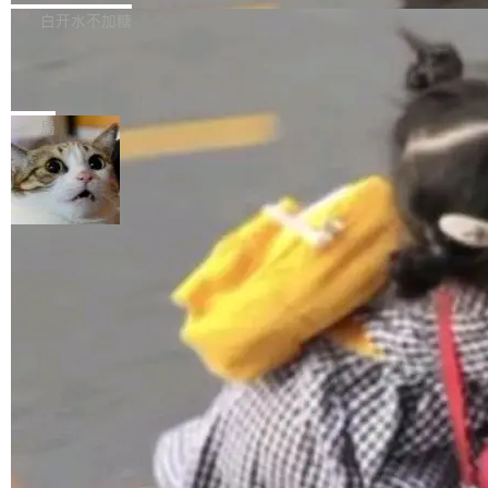
正，才能成为机器能理解的高质量数据。医学影
理工具。它可以查看，转换，编辑和分类所有主
白开水不加糖
像AI落地最昂贵的环节，不是算法，是专业医生
流格式的电子书。Calibre 是个跨平台软件，可
的时间。 张医生是某三甲医院放射科副主任医
SwiftUI 问世七年了，为什么开发者还
以在 Linux、Windows 和 macOS 上运行。 Cal
师，牵头一项腹部肌肉影像课题。他需要在数百
在骂它？
ibre 9.12 现已正式发布，此次更新内容如下：
Yakov Manshin 发了一期长达 40 分钟的 YouT
张CT影像上完成像素级精细分割，让系统"...
新功能 macOS：在 Connect/Share 按钮中添加
ube 视频，标题是"SwiftUI 七年后：一个平庸的
局
通过 AirDop 共享书籍的功能 Content server：
故事"。视频核心观点很简单：SwiftUI 发布七年
支持可向服务器后端添加新端点的插件 Edit boo
了，仍然像一个永久公测版。 Manshin 从数据
k：Compress images：添加将 GIF 图像转换为
流、布局系统、API 稳定性、性能、跨平台五个
加载更多
JPEG/WebP 的选项 ToC Editor：添加一个按
维度逐一批判了 SwiftUI。最让人印象深刻的一
钮，用于对目录中的条目进...
个论据是：苹果官方的 SwiftUI 教程项目 Land
marks，用最新 Xcode 在最新 macOS 上构建
运行，出来的效果是坏的——侧边栏按钮大小不
一，界面错位。他说这个问题"两年前就发现了，
至今没变"。 数据流方面，Manshin 指出 SwiftU
I 的属性包装器演进史...