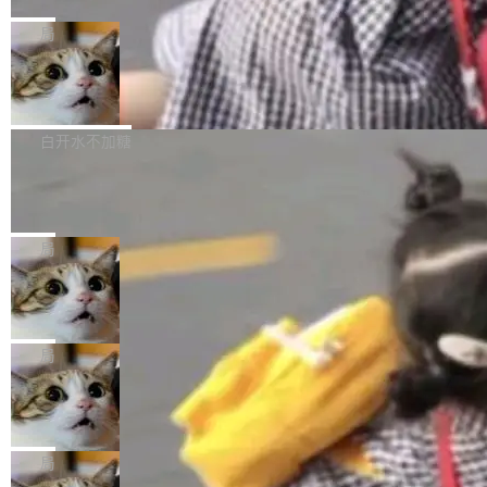
C版的产品，搭载“人机双写”重磅功能——你写
全球知名开源多媒体框架 FFmpeg 今天正式发
给 OpenAI 总法律顾问 Che Chang 发了封邮
你的，AI写AI的，同屏协作互不干扰。一句话让
布了 9.0 版本。这个版本除了带来新一代音视频
局
件，附了一封长信，要求 OpenAI 配合调查前苹
AI帮你干活，现在开启全新体验！ 温馨提示：
处理能力和硬件加速支持之外，还有一个特殊之
果员工带走机密信...
体验WorkBuddy鸿蒙PC版前，请将 HUAWEI M
亚马逊成本失控：AI 写代码烧掉 1215
处：FFmpeg 9.0 的代号是“Lei”。 这个名字，
万元，超预算 860%
atePad Edge 升级至 HarmonyOS 6.1.0.135S
来自中国开发者雷霄骅（Lei Xiaohua）。 对于
外媒近日曝光了亚马逊的多份内部报告显示，AI
P9 patch03及以上版本。 *升级路径：设置 > 搜
很多中国音视频开发者而言，这个名字并不陌
导致公司在多个项目上超支。《金融时报》报道
白开水不加糖
索“软件更新” > 检查更新，即可搜索新版本，下
生。十年前，他通过大量中文技术文章、源码分
称，仅一个项目的成本超支就高达 180 万美元
载安装完成升级即可。 没有...
析和开源示例，让一代开发者第一次真正理解 F
Hugging Face CEO 发声：中国正在开
（约合人民币 1215 万元）。 具体来说，一名工
源模型上碾压我们
Fmpeg，也成为很多人进入音视频开发领域的
程师借助 Anthropic 旗下 Claude Sonnet 模型
"他们正在开源模型上碾压我们。" Hugging Fac
“启蒙老师”。 而今年，恰好是雷霄骅离世十周
编写程序，目标是完成电商平台作者信息与商品
e CEO Clément Delangue 在 CNBC 的采访里
局
年。FFmpeg 社区最终选择用一个大版本的名
列表的数据匹配 —— 一项常规的数据处理任
没有拐弯抹角。他说中国正在赢得 AI 竞赛，而
字，留下了这份纪念。 雷霄骅曾是中国传媒大学
务，最终却产生了 180 万美元的账单，实际支出
当 AI agent 把源码变成了最好的扩展系
且按目前的速度，中国 AI 工具预计在今年底或
数字电视技术方向的博士生，长期从事视频、音
统，开发者工具必须开源
超出原定预算 860%。 更令人意外的是，该项目
2027 年就能追上美国前沿实验室的水平。 Dela
五年前，David Crawshaw 问过很多软件工程师
频技...
最终并未成功落地，而高额算力消耗持续运行长
ngue 把原因归结为一件事：开放协作。中国的
一个问题：你写过什么给自己用的程序？答案几
局
达 5 个月，公司直到财务对账时才察觉异常。这
AI 开发者在一个共享和协作的生态里加速迭代，
乎都是没有。工程师们整天用别人写的程序写程
意味着一个无人看管的 AI 程序，在近半年时间
而美国模型厂商在"闭门造车"。他的原话是 "buil
DeepSeek Harness 宣布内测邀请，全
序给别人用。偶尔有人自己写个博客系统、智能
里日夜不停地"烧钱"。 复盘显示，...
网最大规模开源 Agent 路演现场诞生
ding in silos"——各自为战，互不通气。 这个判
家居控制、家庭实验室，都算稀奇事。 Crawsh
一条内测招募帖，发出去的时候大概没人想到它
断从他嘴里说出来分量不同。Hugging Face 是
aw 是 Shelley 的作者，一个开源 AI coding age
会变成一场开源 Agent 生态的路演。 8月1日，
局
全球最大的开源 AI 平台，上面跑着上百万个模
nt。他最近在博客上写了一篇文章，核心论点很
DeepSeek Harness 团队负责人崔添翼（tiany