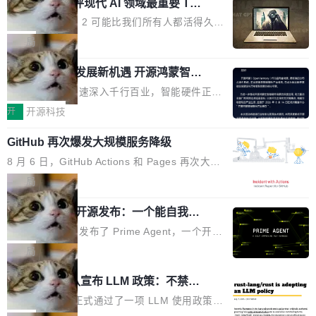
业化营销服务的需求从未如此迫切。 但市场扩容
xAI 前工程师评现代 AI 领域最重要 Top
n 这条推文引发了广泛讨论。他不是在说风凉
巧机身有效提升市面主流标准A...
3 开源项目
的同时,服务商的竞争逻辑正在改变。2026年Top
话，他是说出了一个圈内人尽皆知但很少公开捅
Flash Attention 2 可能比我们所有人都活得久。
Agency年度合辑的观察指出,“产品”这个离消费
破的事实。 Jordan 随后补充了一句软化声明：
这句话不是来自某个技术博客，而是出自 Hieu
局
者最近的载体,在整个品牌营销层面的权重显著变
「我不认为这些会议上大部分论文都在过度宣传
Pham 的一条推文。Hieu Pham 是谁？他是 xAI
高了。全域营销服务商的竞争正在从规模转向深
或造假。问题是，作为读者，如果你筛选出那些
共商智能硬件发展新机遇 开源鸿蒙智能
的早期工程师之一，在 Grok 训练基础设施团队
度,案例厚度、全域覆盖、多线协同...
硬件开发者日杭州站即将举行
看起来最令人兴奋的论文，那它们大部分都是过
工作过。近日他在 X 上发了一条帖子，列出了他
随着万物智联加速深入千行百业，智能硬件正从
度宣传的。」 这才是真正的痛点。不是所有论文
认为现代 AI 领域最重要的三个开源项目。 第一
单点设备迈向智能化、网联化、协同化发展。作
开
开源科技
都有问题，是最吸引眼球的那批论文最有问题。
个名字毫无悬念：Flash Attention 2。 Hieu 的
为面向全场景、跨终端的分布式操作系统，开源
他引用的帖子来自 Mathew Shen，一位 ICLR 2
理由很具体。FA 系列不需要解释，但 FA2 是他
GitHub 再次爆发大规模服务降级
鸿蒙通过统一技术底座和分布式能力，为不同类
026 的读者：「看了篇 ...
认为最重要的一个——复杂度恰到好处，刚好能
型智能设备的开发、连接与互联提供关键支撑，
8 月 6 日，GitHub Actions 和 Pages 再次大规
驱动你去学 CuTe，但还没被那些"邪恶的" Hopp
也为产业链企业探索产品创新与商业增长打开新
模服务降级，Actions 完全不可用超过 5 小时，
局
er++ 优化所淹没，足够容易修改和适配。 更关
的空间。 8月14日，开源鸿蒙智能硬件开发者日
webhook 停发，连自托管 runner 也因调度层故
键的是 FA2 的持久性...
（OHDD：OpenHarmony Hardware Develope
Prime Agent 开源发布：一个能自我改
障无法工作。Pages、Copilot code review、C
进的编程 Agent，ARC-AGI 3 超越人类
r Day）将在杭州启航。活动面向智能硬件产业
opilot coding agent 全部受影响。从检测到完全
Prime Intellect 发布了 Prime Agent，一个开源
专家基线
链企业和开发者，邀请行业专家与资深技术顾
恢复，大约 12 小时。 这是 2026 年 8 月的第六
的编程 Agent Harness，核心设计围绕两个抽
局
问，围绕开源鸿蒙技术能力、设备适配、芯片适
起事故，其中四起与 AI/Copilot 服务相关。 Git
象：Recursive Language Model（RLM）和 C
配、功耗与稳定性调优、兼容性测评及统一互联
Rust 项目团队宣布 LLM 政策：不禁
Hub 员工 kdaigle 在 HN 讨论中贴出了一组数
ontinual Harness。在 ARC-AGI 3 基准测试
等内容展开系统讲解和实战交流，帮助企业进一
止，但你要承认哪些代码不是你写的
据：2025 年全年 10 亿次 commit。现在，每周
上，Prime Agent + Opus 5 的组合达到了 95.
Rust 语言项目正式通过了一项 LLM 使用政策，
步了解开源鸿蒙在智能...
2.75 亿次，全年预计 140 亿次。GitHub...