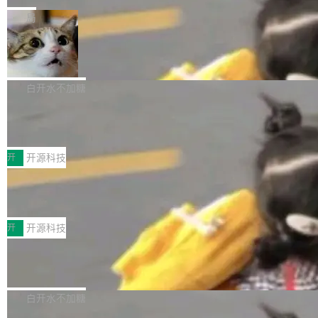
一在人才争夺战中失血的公司。六月，Google
er HE-AAC 960 解码 (DAB+) transpose_cuda
Code 在 X 上发帖：「DeepSeek Flash did 8T
局
连失两员大将：Noam Shazeer 去了 Op...
filter 添加 AMF Frame Rate Converter (vf_frc
tokens on August 1st. 5T of free usage + 3T
_amf) filter SMPTE 2094-50 元数据支持和直
NetBSD 11.0 正式发布
on OpenCode Go.」79.8 万次浏览，连带着 #
通 ProRes RAW VideoToolbox 硬件加速器 AP
DeepSeek一天消耗了8万亿# 上了微博热搜——
NetBSD 11.0 现已正式发布，这是 NetBSD 操
V ...
注意这是 OpenCode 一家的消耗。 OpenCode
作系统的第十八个主要版本。 自 NetBSD 10.1
白开水不加糖
是 Anomaly 出品的 AI 编程工具，套餐 10 美元/
以来的变化 更新亮点： 新增对 RISC-V 处理器
月。用户交了 10 美元，就能用 DeepSeek Flas
2026 ChinaJoy鸿蒙游戏增长臻享会举
架构的支持。NetBSD 11.0 是首个支持 64 位 R
办，鲸鸿动能系统呈现游戏行业解决方
h 随便写代码，按网友说法：「怎么使劲用也用
ISC-V 平台的稳定版本，涵盖一系列基于 StarFi
8月1日，2026 ChinaJoy期间，鸿蒙游戏增长臻
案
不完。」5T 来自免费额度，3T 来自 Go...
ve JH71XX 的设备，例如 VisionFive 2、PINE
享会在上海举办。鸿蒙生态的全场景智慧营销平
开
开源科技
64 STAR64，以及 QEMU。 增强了对 POSIX.1
台鲸鸿动能协同华为游戏中心，面向游戏行业开
-2024 和 C23 编程接口标准的兼容性。 compat
技嘉X3D系列再添新成员 B850 AORU
发者及生态伙伴，系统呈现了平台在游戏领域的
S ELITE X3D主板强化性能体验
_linux(8) 增强了对 Linux 系统调用的支持，包
完整能力版图——从IAP高价值用户的全周期经
面向AMD Ryzen X3D处理器玩家，技嘉X3D系
括 epoll（围绕 kqueue 实现）、POSIX 消息队
营、到IAA游戏的“买变一体”正循环、再到联运与
列主板阵容迎来新成员——B850 AORUS ELITE
开
开源科技
列、...
广告协同的全链路经营闭环，以及面向全球市场
X3D。作为面向主流高性能平台打造的全新主板
的出海增长布局。 华为终端云业务商业化销售负
Zadig v5.0 发布：AI 发布专员与 AI 审
产品，B850 AORUS ELITE X3D延续技嘉在X3
查专员上线
责人在开场致辞中表示，游戏开发者的核心诉求
D平台优化上的技术积累，旨在为游戏玩家带来
我们团队这几天最大的卡点不是 AI 写得不够
已不再是“多一个投放渠道”，而是一套能够持续
更稳定、更高效的装机选择。 B850 AORUS ELI
好，是 AI 写得太好了。 好到审查排期从两天的
白开水不加糖
驱动增长的体系。截至目前，搭载HarmonyOS
TE X3D基于AMD AM5平台打造，支持AMD Ry
活儿拖成了五天。PR 一堆起来没人敢合，发布