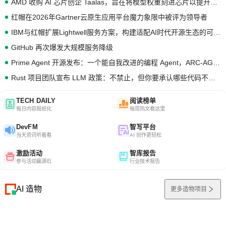
AMD 收购 AI 芯片创企 Taalas，旨在将模型权重刻进芯片以提升推理性能
红帽在2026年Gartner云原生应用平台魔力象限中被评为领导者
IBM与红帽扩展Lightwell服务方案，构建适配AI时代开源生态的可信基础设施
GitHub 再次爆发大规模服务降级
Prime Agent 开源发布：一个能自我改进的编程 Agent，ARC-AGI 3 超越人类专家基线
Rust 项目团队宣布 LLM 政策：不禁止，但你要承认哪些代码不是你写的
TECH DAILY
阅读榜单
每日内容报纸化
每周热文看这里
DevFM
智写平台
当天资讯听着看
AI 创作更轻松
激励活动
智库报告
参与活动赢源石
行业技术报告
AI 造物
更多造物项目