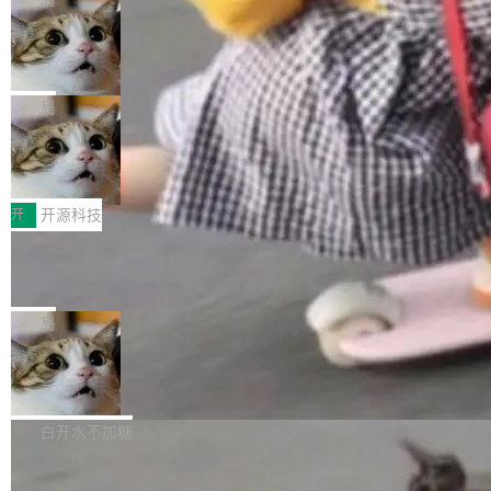
现实 过去两年，CIO们的焦虑清单上多了两项：
设置，如果用布尔值 + 可空字段来表示——bool
个"AI 知识库 + 聊天机器人"——每个大厂都在
一是如何让大模型和智能体应用安全地从PoC走
ean 表示是否可切换，nullable 的默认模式、浅
Deno 团队开源 Celld，可自托管的分
做，没什么新鲜的。 但 Kenton Varda 在 Twitte
向生产，二是如何让测试团队跟得上AI应用...
布式 Durable Objects
色方案、深色方案——会产生大量无意义的组
r 上把事情说清楚了： 今天我们发布了 Cloudfla
Ryan Dahl 领导的 Deno 团队推出了最新开源项
合。方案缺了、配置冲突了、全 null 了。要知道
re OS，一个带连接器的聊天机器人，跟其他所
目 Celld，一个能在自己机器上运行 Cloudflare
局
哪些组合有效，作者说，你得靠"文档、校验、或
有科技公司做的一样。只不过，实际上它不一
Workers 和 Durable Objects 的守护进程。 设
者部落知识"。 换个写法。Rust 的 enum，两个
样。这是 Sandstorm.io 的重制版，我十年前的
鲁大师7月新机性能/流畅/AI榜：vivo夺
计思路很直接：每个对象是一个独立的 SQLite
变体：Switchable...
性能、流畅双第一，三星Galaxy Z系列
那个创业公司。不同的是，这次它构建在 Cloudf
数据库，按名称寻址，复制到你自己的 S3 兼容
2026年7月的手机市场，由于存储等硬件成本暴
新折叠缺席
lare Workers 上——我花了九年时间搭建的平台
存储库里。节点之间只通过这个存储库协调——
增，手机厂商的日子也不好过啊，新机速度明显
开
开源科技
——并且深度集成了 AI。这基本上是我十年秘密
没有控制平面，没有共识协议。每个对象自带一
放缓，因此硝烟味淡了许多。新机参数规格除开
计划的顶峰。 十年前，Ken...
个小型数据库，应用天然按分片构建，单个数据
Zed 推出 DeltaDB，一个记录 commit
高价的三星折叠（三星Galaxy Z Fold8 Ultra / Z
之间所有操作的版本控制系统
库的竞争和爆炸半径问题在设计层面就被消除
Fold8 / Z Flip8）外，其余要么是中低端机器，
Zed 编辑器团队发布了新项目——DeltaDB，一
了。 闲置的 cell 会休眠到几乎不占资源。当 cel
例如iQOO Z11i、REDMI Note 17、REDMI No
个在 git commit 之间记录每一次编辑操作的版
局
l 迁移或唤醒时，新宿主从 S3 恢复 SQLite 数据
te 17 Pro、OPPO K15，要么是vivo X300 E这
本控制系统。目前处于 Early Access 阶段。 De
库继续执行。存储库是持久化的唯一真相...
样的次旗舰。 Galaxy Z Fold8 Ultra / Z Fold8 /
SpaceXAI 单季资本开支达 183 亿美元
ltaDB 的核心思路直接写在 landing page 最显
Z Flip8三款折叠屏新机均在7月22日发布，且全
眼的位置：「Software is made between com
根据风险投资人Tomer Tunguz 博客（VC 分
部搭载骁龙8 Elite Gen5 for Galaxy，它们本该
mits」——软件是在 commit 之间写出来的。git
析）披露的最新分析与第二季度业绩报告，Spac
白开水不加糖
是7月性...
只记录了你提交的最终状态，但真正的工作过程
eXAI在上个季度的总资本支出飙升至183.7亿美
——打字、删改、试错、agent 对话——都在 co
Meta 发布终端编程 Agent“Muse Cod
元。其中，绝大部分资金被直接用于 AI 领域，