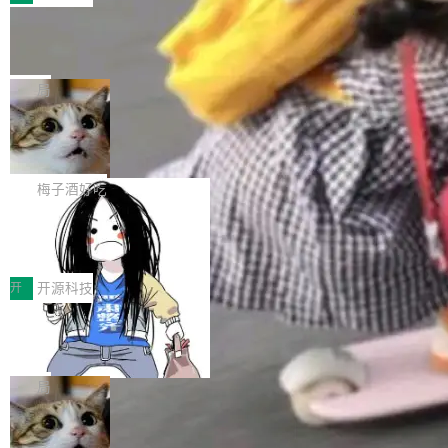
件。 腾讯网平团队在UCL-MPComm中实现了一
型或企业内部部署模型提升研发效率。但随着 AI
各领域的应用成果，覆盖技术底座、行业赋能、
个独立于业务线程的全局通信引擎（Engine），
Coding 从个人辅助工具逐步走向团队级、组织
Jeff Dean 离开 Google：一个时代的结
产品应用、支撑保障、专题等五大方向。深信服
并实...
束，一个实验室的开始
级应用，企业在规模化落地过程中，对安全性、
AI算力网关（AI创新平台）成功入选！ 随着各行
Google 员工编号 20。MapReduce 作者之一。
可控性和代码质量提出了更高要求。 首先是数据
各业的Agent走向规模化建设，算力构成形态逐
Bigtable 作者之一。TensorFlow 的作者之一。
局
安全与合规要求。对于大多数普通研发场景，公
渐丰富，用户关注的重点也在发生变化：不只是
Gemini 的架构师。Google 首席科学家。 Jeff D
有云模型能够满足快速试用和效率提升的需求。
让AI用起来，还要进一步看清混合算力时代下，
🔥 SolonCode v2026.8.4 发布：界面
ean 在 Google 工作了 27 年后，宣布离职。 他
但对于金融、能源、医疗等对数据安全要求较...
字体可调、22 种语言、记忆搜索增强
Token花在哪里、算力是否被充分利用，以及持
不是一个人走。一同离开的还有 Sanjay Ghema
打开终端就能上岗的全中文编码智能体，这一轮
续增长的AI成本该如何优化。 深信服AI算力网关
wat（Google 员工编号 23，Jeff Dean 二十多
把「看得清、用母语、记得住」三件事一次补
梅子酒好吃
正是围绕这些实际问题，从Token治理和成本治
年的编程搭档，MapReduce 和 Bigtable 的共同
齐。 SolonCode 是什么 SolonCode 是杭州无
理两个方面，让用户的每一份算力都看得清、管
作者）、Quoc Le（Google 大脑核心成员，Se
让“代码语义理解”深度释放AI Coding
耳科技研发的企业级终端编码智能体——一位全
得住、用得稳、省得下、更安全！ 一、从现在开
价值潜能：华为云码道（CodeArts）
q2Seq 和 DocAI 的共同发明人）以及 Oriol Vin
中文驱动的数字员工，自主理解需求、规划步
一、代码仓深度理解技术的作用与价值 在软件工
始，Token使用一目...
代码仓技术解析
yals（Gemini 联合负责人，AlphaSta...
骤、编写代码。不挑模型、不挑平台，curl 一行
程实践中，代码仓是企业核心知识资产的主要载
开
开源科技
装完即用。 开源地址：Gitee · GitCode · GitHu
体。企业级代码仓库通常包含数十万乃至数百万
b 安装 支持 Java 8+（8~26）、macOS / Linu
一条“删库”命令跑 17 小时，算法工程
个文件，其规模远超单次模型调用可承载的上下
师删光 89TB 数据只为干私活
x / Windows / Harmony PC。 # macOS / Linu
文窗口。随着项目规模的持续扩张与代码历史的
最高人民检察院8月4日公布了一起案件：北京一
x / Harmony PC curl -fsSL https://solon.noea
不断累积，代码仓中的模块关系、接口契约、业
名90后算法工程师王某，为了给自己接的私活腾
局
r.org/solon...
务逻辑等关键信息往往分散于数十乃至数百个文
服务器空间，删光了公司AI游戏部门的全部核心
件之中，形成高度复杂的知识关联网络。传统的
Cloudflare 分享推理优化实践：KV ca
数据。 王某2024年1月入职东城区某科技公司AI