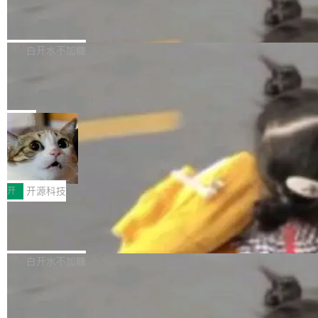
6的终端设备已突破7000万台，注册开发者数量
zen 9000/8000/7000系列处理器，并针对X3D
Dgraph v25.4.0 发布，具有图形后端的
窗口推了又推。好到合进 main 分支的代码，我
已突破 1100 万。随着鸿蒙生态汇聚越来越多的
原生 GraphQL 数据库
处理器特性进行平台级优化。其搭载X3D鸡血模
们自己都没看完。 这事不是个例。GitLab 调研
Dgraph 是一个水平可扩展的分布式 GraphQL
高质量游戏...
式2.0，可根据不同使用场景释放处理器潜力，
过 1528 名开发者，85% 说 AI 把瓶颈从写代码
数据库，有一个图形后端。作为一个原生的 Gra
白开水不加糖
帮助玩家在游戏与高负载应用中获得更充分的性
转移到了审代码。 写代码有人替你干了。但审代
phQL 数据库，它严格控制数据在磁盘上的排列
能表现。 在核心规格方面，B850 AO...
码、把关发版这两道关，还得靠人肉扛。 V5.0
竹知了：一个零依赖的单文件 HTML，
方式，以优化查询性能和吞吐量，减少集群中的
把儿时竹蝉玩具搬进浏览器
想让 AI 一起盯。
磁盘寻道和网络调用。 Dgraph v25.4.0 现已发
竹知了（zhuzhiliao）是那种小时候路边摊上几
布，具体更新内容包括： feat(zero)：Zero 现
块钱的玩意儿——一根小竹签，一个竹筒，一头
局
支持 --security superflag（token=...;whitelist
系着涂了松香的线。甩起来，竹膜震动，发出“哇
=...），与 Alpha 版本的格式一致，并据此对其
30倍效率升级：解锁医学影像数据要素
——哇”的蝉鸣声。实物越来越难找了，有开发者
价值化的真实路径
管理 HTTP 端点进行授权。 <blockquote> <p>
把它做成了 Web 玩具，放在 zhuzhiliao.imsai.c
完成一例腹部CT影像标注，张医生过去需要约1
<span><strong>警告：</strong>&nbsp;Zero
c 上，并在 GitHub 开源。 玩法很简单：按住屏
20个小时。他必须在数百张连续影像上，一笔一
开
开源科技
的 admin ...
幕画圈，或者直接甩手机。页面会实时显示转速
笔勾画边界，一层一层识别肌肉组织。如今，使
（圈/秒），声音来自真实竹知了录音的 1.72 秒
Apache Dubbo-go v3.3.2 正式发布
用东软飞标医学影像标注平台，同样的工作缩短
采样，无缝循环。音频解码失败时，还有一套合
至4小时，效率提升30倍。 这组数字背后，改变
这个版本面向生产环境，重心在内核稳定性。我
成兜底——锯齿波振荡器模拟脉冲，并联带通共
的不只是速度，而是把医学影像转化为AI能力的
们彻底收敛了旧配置体系，扩展了 Triple 协议与
白开水不加糖
振峰模拟竹膜和筒腔共鸣。 技术细节上，物理引
路径真正打通了。 大型医院积累的影像数据规模
泛化调用能力，加强了应用级元数据和服务治
擎是绳系质点模型：重力、弹性绳（只拉不
庞大，但不能直接用于训练模型。器官、病灶和
Calibre 9.12 发布，功能强大的开源电
理，同时集中修了并发安全、资源泄漏和热路径
推）、空气阻力，1/240 秒定步长积...
子书工具
组织边界，必须由专业医生逐层识别、标记和校
性能问题。
Calibre 开源项目是 Calibre 官方出的电子书管