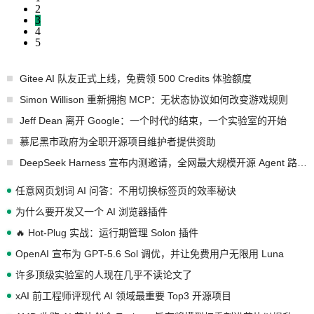
2
3
4
5
Gitee AI 队友正式上线，免费领 500 Credits 体验额度
Simon Willison 重新拥抱 MCP：无状态协议如何改变游戏规则
Jeff Dean 离开 Google：一个时代的结束，一个实验室的开始
慕尼黑市政府为全职开源项目维护者提供资助
DeepSeek Harness 宣布内测邀请，全网最大规模开源 Agent 路演现场诞生
任意网页划词 AI 问答：不用切换标签页的效率秘诀
为什么要开发又一个 AI 浏览器插件
🔥 Hot-Plug 实战：运行期管理 Solon 插件
OpenAI 宣布为 GPT-5.6 Sol 调优，并让免费用户无限用 Luna
许多顶级实验室的人现在几乎不读论文了
xAI 前工程师评现代 AI 领域最重要 Top3 开源项目