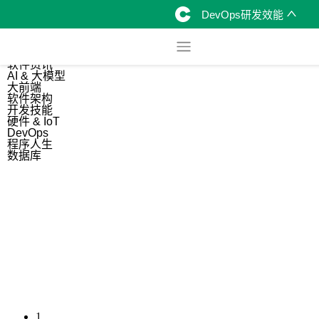
DevOps研发效能
综合
开源资讯
软件资讯
AI & 大模型
大前端
软件架构
开发技能
硬件 & IoT
DevOps
程序人生
数据库
1