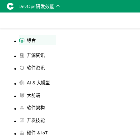
DevOps研发效能
综合
开源资讯
软件资讯
AI & 大模型
大前端
软件架构
开发技能
硬件 & IoT