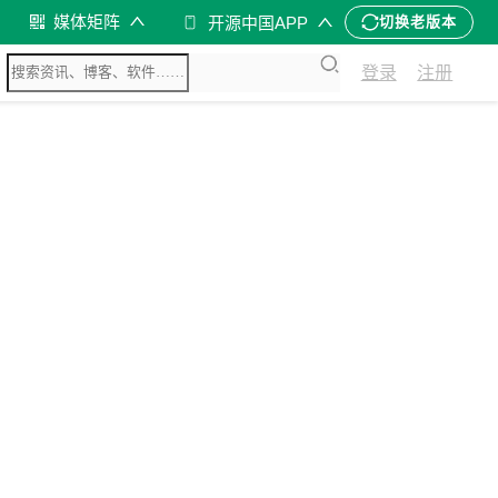
媒体矩阵
开源中国APP
切换老版本
登录
注册