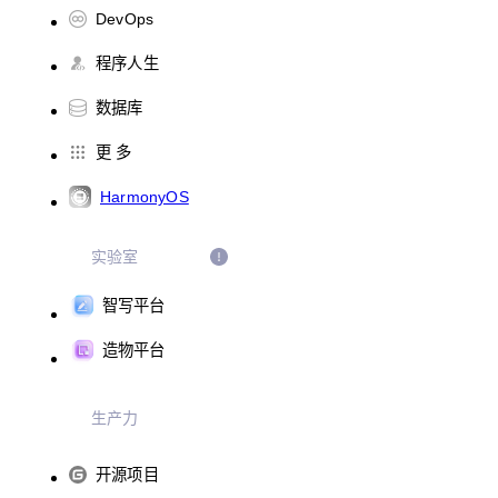
DevOps
程序人生
数据库
更 多
HarmonyOS
实验室
智写平台
造物平台
生产力
开源项目