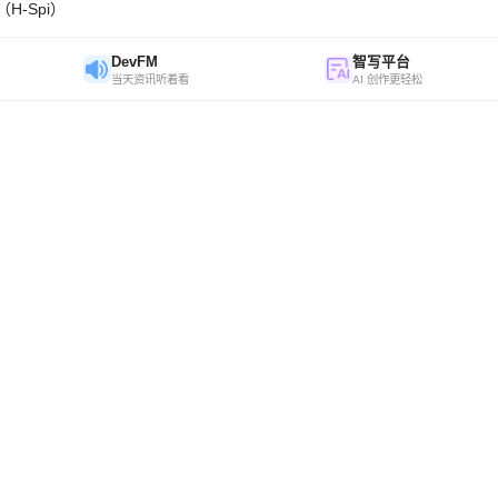
H-Spi）
DevFM
智写平台
当天资讯听着看
AI 创作更轻松