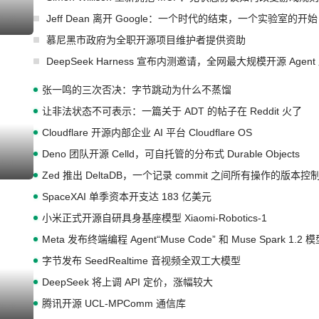
Jeff Dean 离开 Google：一个时代的结束，一个实验室的开始
I生成
慕尼黑市政府为全职开源项目维护者提供资助
DeepSeek Harness 宣布内测邀请，全网最大规模开源 Age
张一鸣的三次否决：字节跳动为什么不蒸馏
让非法状态不可表示：一篇关于 ADT 的帖子在 Reddit 火了
Cloudflare 开源内部企业 AI 平台 Cloudflare OS
Deno 团队开源 Celld，可自托管的分布式 Durable Objects
I生成
Zed 推出 DeltaDB，一个记录 commit 之间所有操作的版本控
SpaceXAI 单季资本开支达 183 亿美元
小米正式开源自研具身基座模型 Xiaomi-Robotics-1
Meta 发布终端编程 Agent“Muse Code” 和 Muse Spark 1.2 
字节发布 SeedRealtime 音视频全双工大模型
DeepSeek 将上调 API 定价，涨幅较大
腾讯开源 UCL-MPComm 通信库
I生成