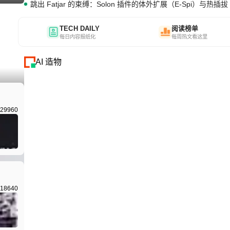
跳出 Fatjar 的束缚：Solon 插件的体外扩展（E-Spi）与热插拔（
TECH DAILY
阅读榜单
每日内容报纸化
每周热文看这里
AI 造物
I生成
29960
18640
I生成