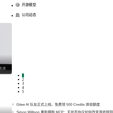
开源模型
公司动态
I生成
1
2
3
4
5
Gitee AI 队友正式上线，免费领 500 Credits 体验额度
Simon Willison 重新拥抱 MCP：无状态协议如何改变游戏规则