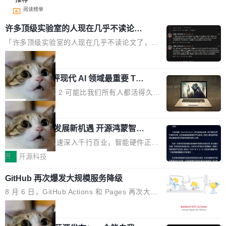
阅读榜单
许多顶级实验室的人现在几乎不读论文
了
「许多顶级实验室的人现在几乎不读论文了，而
且他们认为 ICLR/ICML/NeurIPS 充斥着大量过
局
度宣传和欺诈。」 OpenAI 研究员 Keller Jorda
xAI 前工程师评现代 AI 领域最重要 Top
n 这条推文引发了广泛讨论。他不是在说风凉
3 开源项目
话，他是说出了一个圈内人尽皆知但很少公开捅
Flash Attention 2 可能比我们所有人都活得久。
破的事实。 Jordan 随后补充了一句软化声明：
这句话不是来自某个技术博客，而是出自 Hieu
局
「我不认为这些会议上大部分论文都在过度宣传
Pham 的一条推文。Hieu Pham 是谁？他是 xAI
或造假。问题是，作为读者，如果你筛选出那些
共商智能硬件发展新机遇 开源鸿蒙智能
的早期工程师之一，在 Grok 训练基础设施团队
硬件开发者日杭州站即将举行
看起来最令人兴奋的论文，那它们大部分都是过
工作过。近日他在 X 上发了一条帖子，列出了他
随着万物智联加速深入千行百业，智能硬件正从
度宣传的。」 这才是真正的痛点。不是所有论文
认为现代 AI 领域最重要的三个开源项目。 第一
单点设备迈向智能化、网联化、协同化发展。作
开
开源科技
都有问题，是最吸引眼球的那批论文最有问题。
个名字毫无悬念：Flash Attention 2。 Hieu 的
为面向全场景、跨终端的分布式操作系统，开源
他引用的帖子来自 Mathew Shen，一位 ICLR 2
理由很具体。FA 系列不需要解释，但 FA2 是他
GitHub 再次爆发大规模服务降级
鸿蒙通过统一技术底座和分布式能力，为不同类
026 的读者：「看了篇 ...
认为最重要的一个——复杂度恰到好处，刚好能
型智能设备的开发、连接与互联提供关键支撑，
8 月 6 日，GitHub Actions 和 Pages 再次大规
驱动你去学 CuTe，但还没被那些"邪恶的" Hopp
也为产业链企业探索产品创新与商业增长打开新
模服务降级，Actions 完全不可用超过 5 小时，
局
er++ 优化所淹没，足够容易修改和适配。 更关
的空间。 8月14日，开源鸿蒙智能硬件开发者日
webhook 停发，连自托管 runner 也因调度层故
键的是 FA2 的持久性...