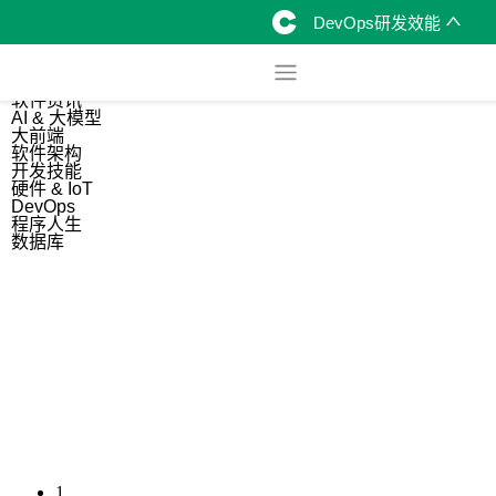
DevOps研发效能
综合
开源资讯
软件资讯
AI & 大模型
大前端
软件架构
开发技能
硬件 & IoT
DevOps
程序人生
数据库
1