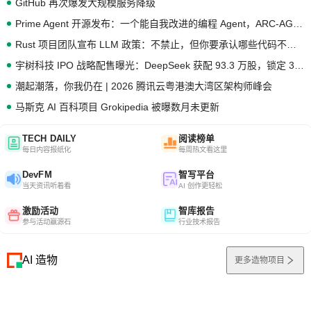
GitHub 再次爆发大规模服务降级
Prime Agent 开源发布：一个能自我改进的编程 Agent，ARC-AGI 3 超越人类专家基线
Rust 项目团队宣布 LLM 政策：不禁止，但你要承认哪些代码不是你写的
宇树科技 IPO 战略配售曝光：DeepSeek 获配 93.3 万股，锁定 36 个月
潮起潮落，你我仍在 | 2026 腾讯云粤港澳大湾区架构师峰会
马斯克 AI 百科项目 Grokipedia 被曝数月未更新
TECH DAILY
阅读榜单
每日内容报纸化
每周热文看这里
DevFM
智写平台
当天资讯听着看
AI 创作更轻松
激励活动
智库报告
参与活动赢源石
行业技术报告
AI 造物
更多造物项目