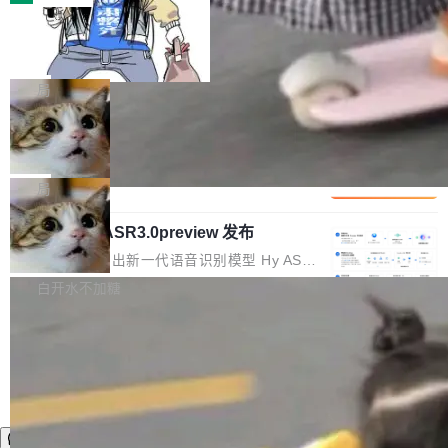
装完即用。 开源地址：Gitee · GitCode · GitHu
体。企业级代码仓库通常包含数十万乃至数百万
b 安装 支持 Java 8+（8~26）、macOS / Linu
一条“删库”命令跑 17 小时，算法工程
个文件，其规模远超单次模型调用可承载的上下
师删光 89TB 数据只为干私活
x / Windows / Harmony PC。 # macOS / Linu
文窗口。随着项目规模的持续扩张与代码历史的
最高人民检察院8月4日公布了一起案件：北京一
x / Harmony PC curl -fsSL https://solon.noea
不断累积，代码仓中的模块关系、接口契约、业
名90后算法工程师王某，为了给自己接的私活腾
局
r.org/solon...
务逻辑等关键信息往往分散于数十乃至数百个文
服务器空间，删光了公司AI游戏部门的全部核心
件之中，形成高度复杂的知识关联网络。传统的
Cloudflare 分享推理优化实践：KV ca
数据。 王某2024年1月入职东城区某科技公司AI
che 量化 + 权重压缩，吞吐量提升 4
代码检索手段（如关键词匹配、目录遍历）仅能
短剧部门，有互联网大厂背景。在公司内部架构
Kimi 和 GLM 是当前最强的大模型系列之一，但
1%，成本降 30%
在语法层面完成文本定位，难以触及代码的语义
调整期间，部门三次通知全员将数据从A集群迁
它们有一个共同的问题：太吃显存了。月之暗面
局
内涵与结构关联，导致开发者使用代码智能体在
移到B集群，王某都回复了"收到"。 他没有迁移
的 Kimi K 系列和智谱的 GLM 都是长上下文、M
理解大规模代码仓时面临显著"代码仓理解"瓶
数据。2024年9月3日下午4点，他使用此前登录
腾讯混元 Hy ASR3.0preview 发布
oE 架构的大模型，好用到让人上瘾，但 GPU 显
颈。 代码仓深度理解服务（以下简称" CodeBas
的账号密码进入A集群，输入了一条被程序员圈
存永远不够用。 Cloudflare 的 Workers AI 团队
腾讯混元正式推出新一代语音识别模型 Hy ASR
e深度理解服务"）是华为云码道（CodeA...
称为"删库跑路"的命令——最高管理员权限、无
一直在跑这些模型的推理。他们在官方博客上发
3.0preview。基于最新一代大语言模型 Hy3 的
白开水不加糖
需确认、强制递归删除。17个小时后，运维人员
了一篇技术文章，详细拆解了三种让大模型在 G
语言理解能力，以及融合了高精度语音识别与深
发现异常并中止进程时，89TB数据已经没了。
PU 上跑得更省、更快的技术手段——KV cache
度语义理解能力，实现了语音识别能力的全面升
删掉的是AI游戏部门的全部开发文件，包括公司
量化、模型权重压缩、以及共享 KV cache 的完
级。 根据介绍，Hy ASR3.0preview 目标在于：
自研的多个文生3D和...
整性保护。效果是：吞吐量提升 41%，每 token
让语音识别不再只是听清，而是真正听懂。通过
成本降低 30%，精度不变。 FP8 省的不仅是显
先理解你的语境和意图，再把准确的文字直接给
存 KV cache 是推理时最吃显...
到你。从“逐字转写、单点优化”演进为“理解语