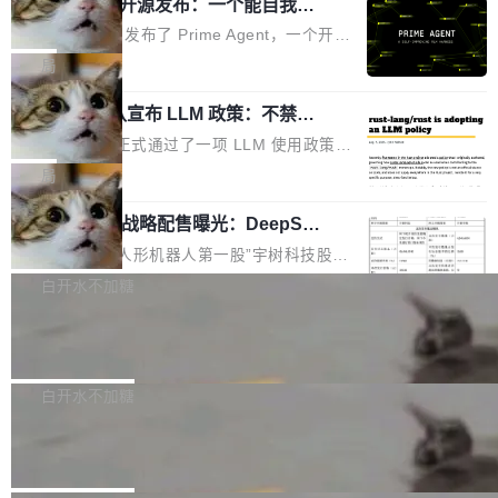
（OHDD：OpenHarmony Hardware Develope
Prime Agent 开源发布：一个能自我改
障无法工作。Pages、Copilot code review、C
进的编程 Agent，ARC-AGI 3 超越人类
r Day）将在杭州启航。活动面向智能硬件产业
opilot coding agent 全部受影响。从检测到完全
Prime Intellect 发布了 Prime Agent，一个开源
专家基线
链企业和开发者，邀请行业专家与资深技术顾
恢复，大约 12 小时。 这是 2026 年 8 月的第六
的编程 Agent Harness，核心设计围绕两个抽
局
问，围绕开源鸿蒙技术能力、设备适配、芯片适
起事故，其中四起与 AI/Copilot 服务相关。 Git
象：Recursive Language Model（RLM）和 C
配、功耗与稳定性调优、兼容性测评及统一互联
Hub 员工 kdaigle 在 HN 讨论中贴出了一组数
Rust 项目团队宣布 LLM 政策：不禁
ontinual Harness。在 ARC-AGI 3 基准测试
等内容展开系统讲解和实战交流，帮助企业进一
止，但你要承认哪些代码不是你写的
据：2025 年全年 10 亿次 commit。现在，每周
上，Prime Agent + Opus 5 的组合达到了 95.
Rust 语言项目正式通过了一项 LLM 使用政策，
步了解开源鸿蒙在智能...
2.75 亿次，全年预计 140 亿次。GitHub...
5% RHAE Best@1，超过了 ARC 报告的人类专
覆盖 rust-lang/rust 单一仓库的代码贡献。这不
局
家基线 95.4%。 不是又一个 coding agent 包装
是项目级别的官方立场，目前由五个团队采纳，
器 Prime Agent 的架构和市面上大多数 coding
宇树科技 IPO 战略配售曝光：DeepSe
但它可能是主流开源项目中关于 AI 辅助贡献最
ek 获配 93.3 万股，锁定 36 个月
agent 有本质区别。大多数 agent harness 的设
细致的一份规则。 政策的核心只有一句话：LLM
8月6日晚间，“人形机器人第一股”宇树科技股份
计是基于早期模型的能力—...
可以用来分析、提炼、审阅、建议，但不能用来
有限公司披露IPO发行价格及战略配售结果，杭
白开水不加糖
创作。 具体来说，LLM 生成的代码可以提交，
州深度求索人工智能基础技术研究有限公司（De
但必须满足五个条件：预先安排、非关键、高质
Docker 29.7.2 发布
epSeek）获配93.3399万股，按150.8元/股发行
量、充分测试、充分审查，并且必须披露。LLM
价格计算，认购金额约1.41亿元，股份锁定期为
Docker 29.7.2 现已发布，具体更新内容如下：
不得生成涉及安全性的关键变更，除非作者本身
36个月。 公告显示，本次宇树科技战略配售对
Bug fixes and enhancements 修复多次传递同
白开水不加糖
就是领域专家。即使如此，政策也"强烈不建
象主要包括长期投资机构、与公司业务具有战略
一环境变量时，docker service create和docker
议"这么做。 对于不披露的情况，审核者可以直
Apache Fluss 毕业成为顶级项目
合作关系或长期合作愿景的大型企业、科创板保
service update会发生 panic 的问题。docker/cl
接关闭 PR，无需解释。 政策作者 Jynn Ne...
荐人跟投子公司，以及公司高级管理人员和核心
i#7145 修复了 Docker Engine 29.7.0 中引入的
今年 7 月，Apache Fluss 的毕业提案在 Apach
员工参与设立的专项资产管理计划。其中，Dee