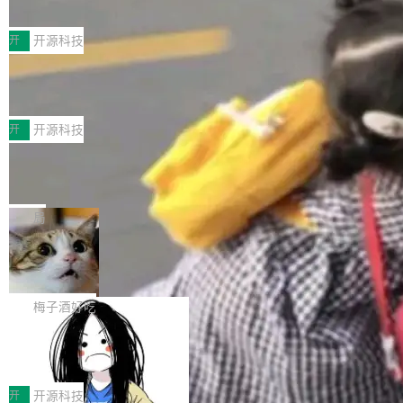
典型案例
计算节点间多种内存类型的高性能通信。 UCL-
近日，工信部科技司公示《2025人工智能应用典
MPComm将作为一种传输引擎接入Mooncake T
型案例入选名单》，深信服“面向企业研发场景的
开
开源科技
ENT，实现零拷贝传输性能提升30%、非零拷贝
开源 AI 编程平台 CoStrict 应用”凭借卓越的技术
传输性能最高提升5倍。UCL-MPComm底层基
深信服AI算力网关入选工信部人工智能
创新与落地成效成功入选。 全链路私有化部署，
应用典型案例！
于自研UCL-Engine通信引擎，后续腾讯网平将
助力企业AI研发安全落地 当前，越来越多企业已
前不久，工业和信息化部正式发布《2025年人工
持续开源更多基于UCL-Engine的高性能通信组
经开始引入 AI Coding 工具，通过调用公有云模
智能应用典型案例名单》，集中展示人工智能在
开
开源科技
件。 腾讯网平团队在UCL-MPComm中实现了一
型或企业内部部署模型提升研发效率。但随着 AI
各领域的应用成果，覆盖技术底座、行业赋能、
个独立于业务线程的全局通信引擎（Engine），
Jeff Dean 离开 Google：一个时代的结
Coding 从个人辅助工具逐步走向团队级、组织
产品应用、支撑保障、专题等五大方向。深信服
并实...
束，一个实验室的开始
级应用，企业在规模化落地过程中，对安全性、
AI算力网关（AI创新平台）成功入选！ 随着各行
Google 员工编号 20。MapReduce 作者之一。
可控性和代码质量提出了更高要求。 首先是数据
各业的Agent走向规模化建设，算力构成形态逐
Bigtable 作者之一。TensorFlow 的作者之一。
局
安全与合规要求。对于大多数普通研发场景，公
渐丰富，用户关注的重点也在发生变化：不只是
Gemini 的架构师。Google 首席科学家。 Jeff D
有云模型能够满足快速试用和效率提升的需求。
🔥 SolonCode v2026.8.4 发布：界面
让AI用起来，还要进一步看清混合算力时代下，
ean 在 Google 工作了 27 年后，宣布离职。 他
但对于金融、能源、医疗等对数据安全要求较...
字体可调、22 种语言、记忆搜索增强
Token花在哪里、算力是否被充分利用，以及持
不是一个人走。一同离开的还有 Sanjay Ghema
打开终端就能上岗的全中文编码智能体，这一轮
续增长的AI成本该如何优化。 深信服AI算力网关
wat（Google 员工编号 23，Jeff Dean 二十多
把「看得清、用母语、记得住」三件事一次补
梅子酒好吃
正是围绕这些实际问题，从Token治理和成本治
年的编程搭档，MapReduce 和 Bigtable 的共同
齐。 SolonCode 是什么 SolonCode 是杭州无
理两个方面，让用户的每一份算力都看得清、管
作者）、Quoc Le（Google 大脑核心成员，Se
让“代码语义理解”深度释放AI Coding
耳科技研发的企业级终端编码智能体——一位全
得住、用得稳、省得下、更安全！ 一、从现在开
价值潜能：华为云码道（CodeArts）
q2Seq 和 DocAI 的共同发明人）以及 Oriol Vin
中文驱动的数字员工，自主理解需求、规划步
一、代码仓深度理解技术的作用与价值 在软件工
始，Token使用一目...
代码仓技术解析
yals（Gemini 联合负责人，AlphaSta...
骤、编写代码。不挑模型、不挑平台，curl 一行
程实践中，代码仓是企业核心知识资产的主要载
开
开源科技