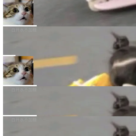
l 迁移或唤醒时，新宿主从 S3 恢复 SQLite 数据
te 17 Pro、OPPO K15，要么是vivo X300 E这
本控制系统。目前处于 Early Access 阶段。 De
库继续执行。存储库是持久化的唯一真相...
样的次旗舰。 Galaxy Z Fold8 Ultra / Z Fold8 /
SpaceXAI 单季资本开支达 183 亿美元
ltaDB 的核心思路直接写在 landing page 最显
Z Flip8三款折叠屏新机均在7月22日发布，且全
眼的位置：「Software is made between com
根据风险投资人Tomer Tunguz 博客（VC 分
部搭载骁龙8 Elite Gen5 for Galaxy，它们本该
mits」——软件是在 commit 之间写出来的。git
析）披露的最新分析与第二季度业绩报告，Spac
白开水不加糖
是7月性...
只记录了你提交的最终状态，但真正的工作过程
eXAI在上个季度的总资本支出飙升至183.7亿美
——打字、删改、试错、agent 对话——都在 co
Meta 发布终端编程 Agent“Muse Cod
元。其中，绝大部分资金被直接用于 AI 领域，
e” 和 Muse Spark 1.2 模型
mmit 之间的空隙里丢失了。 DeltaDB 要做的就
金额高达158.3亿美元，这一单项投入已经逼近
Meta 今天发布了两款 AI 产品：Muse Code，
是把这段空隙补上。 回退到任何一次编辑：Delt
微软同期总资本开支的四成。 与亚马逊、Alpha
一个在终端里运行的编程 agent；Muse Spark
局
aDB 捕获 commit 之间的每一次操作，...
bet、微软以及 Meta 等传统科技巨头相比，Spa
1.2，驱动这个 agent 的新模型。一句话概括：
ceXAI的资金消耗速度尤为引人瞩目。然而，支
美团开源 LoHoSearch，用知识图谱校
你可以用 curl -fsSL https://dev.meta.ai/install.
准 AI 能力认知
撑庞大支出的资金来源却呈现出截然不同的面
sh | bash 安装一个能在大项目里自动规划、写
机器出题的前提，是让机器拥有全局视野。整个
貌。数据显示，微软和 Meta 主要依托充沛的经
代码、验证结果的 AI 终端工具。 据介绍，Muse
构建流程可以分为四个环节：建图 → 控制难度
白开水不加糖
营现金流来覆盖资本开支，其资本支出覆盖率分
Code 是 Meta 的编程 agent 产品。它和市场上
→ 质量把关 → 数据概览。
别达到155% 和106%;而SpaceXAI的经营现金
已有的终端编程 agent 在设计理念上有几个明显
腾讯开源 UCL-MPComm 通信库
流仅能覆盖资本开支的12...
的差异点。 异步后台 agent：Muse Code 有一
腾讯网平团队宣布开源了 UCL-MPComm 通信
个主 agent 循环，外加一组后台 agent。这些后
库，并将作为transport接入Mooncake TENT。
白开水不加糖
台 agent...
该通信库针对AI Memory池化场景的数据传输需
CoStrict入选工信部2025人工智能应用
求进行了深度优化，能够实现数据中心内大规模