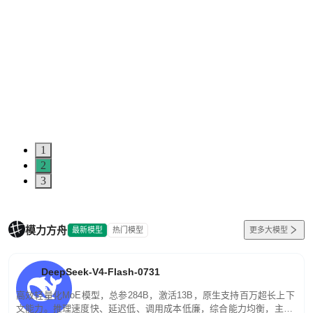
1
2
3
模力方舟
最新模型
热门模型
更多大模型
DeepSeek-V4-Flash-0731
高效轻量化MoE模型，总参284B，激活13B，原生支持百万超长上下
文能力。推理速度快、延迟低、调用成本低廉，综合能力均衡，主打