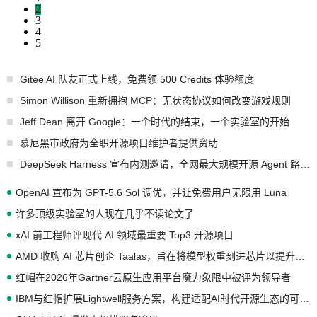
2
3
4
5
Gitee AI 队友正式上线，免费领 500 Credits 体验额度
Simon Willison 重新拥抱 MCP：无状态协议如何改变游戏规则
Jeff Dean 离开 Google：一个时代的结束，一个实验室的开始
慕尼黑市政府为全职开源项目维护者提供资助
DeepSeek Harness 宣布内测邀请，全网最大规模开源 Agent 路演现场诞生
OpenAI 宣布为 GPT-5.6 Sol 调优，并让免费用户无限用 Luna
许多顶级实验室的人现在几乎不读论文了
xAI 前工程师评现代 AI 领域最重要 Top3 开源项目
AMD 收购 AI 芯片创企 Taalas，旨在将模型权重刻进芯片以提升推理性能
红帽在2026年Gartner云原生应用平台魔力象限中被评为领导者
IBM与红帽扩展Lightwell服务方案，构建适配AI时代开源生态的可信基础设施