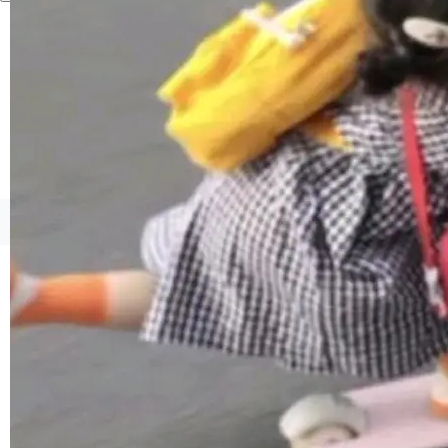
境、兼容场景、一键直出”。 Hy ASR 3.0 previe
w 不要求标准普通话，方言识别覆盖粤语、吴语
等 10 大方言片区和 20 余个二级小片区。在开
源评测集中，Hy ASR 3.0 preview 在多语种的
WER（...
©OSCHINA(OSChina.NET)
京ICP备2025119063号