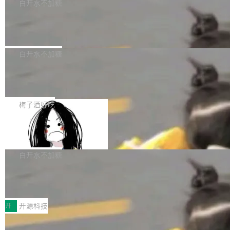
一个回归问题，该问题导致拉取镜像时会拒绝包
e 孵化器项目管理委员会（IPMC）投票中获得
白开水不加糖
pSeek作为与宇树科技具备战略合作关系的企
含绝对 hardlink 目标的镜像（此类镜像由某些镜
全票通过，随后获 Apache 软件基金会董事会批
业，获配股份数量占本次发行数量的2.31%。 除
马斯克 AI 百科项目 Grokipedia 被曝数
像构建工具生成）。moby/moby#53305 修复了
准。今天，Apache 软件基金会正式宣布 Apach
DeepSeek外，腾讯旗下上海启善投资有限公司
月未更新
Docker Engine 29.7.0 中引入的一个回归问
e Fluss 孵化毕业，成为 Apache 顶级项目（TL
埃隆·马斯克推出的AI百科项目 Grokipedia 被曝
获配9...
题，该问题可能导致在旧版 Linux 内核...
P）！这一里程碑不仅标志着 Fluss 迈入新的发
长期停止内容更新，未能实现其作为“AI版维基百
白开水不加糖
展阶段，也将进一步推动流式存储、实时湖仓与
科”替代品的目标。 据 Lawfare 最新调查，自今
AI 数据基础加速融合，为实时数据基础设施的发
Solon I18n：三种解析器，零样板代码
年4月以来，Grokipedia 页面更新功能基本停
展开启新的篇章。
滞，过去三个月内没有任何条目完成更新，用户
如果你在 Spring Boot 里做过国际化，流程大概
提交的编辑请求也长期处于待处理状态。 Groki
是这样的：配 MessageSource 的 Bean、写 R
梅子酒好吃
pedia 于去年底上线，定位为由人工智能生成内
eloadableResourceBundleMessageSource、
容的百科平台，被马斯克视为传统众包百科网站
Apache Doris 4.1 全面增强 Iceberg：
声明 LocaleResolver、注册 LocaleChangeInt
支持 UPDATE、MERGE INTO 与 Iceb
维基百科的替代方案。Lawfare 调查发现，无论
erceptor…五六步之后才能看到第一行翻译文
Apache Doris 4.1 要补齐的，正是缺失的那一
erg V3
热门页面还是低关注度页面，均未出现近期更
本。 Solon 换了个方式。整个 i18n 模块围绕三
半。在已有查询能力的基础上，Doris 进一步支
白开水不加糖
新，相关问题并非局限于特定领域，而是在不同
个解析器、一个注解、一个工具类展开——没有
持了 UPDATE、DELETE、MERGE INTO 等数
主题和访问量页面中普遍存在。 调查人员最初认
XML、没有拦截器注册、没有样板配置。 资源
Testin XAgent：CIO智能测试落地指南
据修改操作、完整的表结构管理与分区演进，以
为，Grokipedia可能只是限...
文件的约定 把文件放到 resources/i18n/ 下： r
及 rewrite_data_files、expire_snapshots 等日
7月30日，TiD2026质量竞争力大会在北京中关
esources/i18n/messages.properties ...
常维护操作，并完整支持 Iceberg V3 格式。
村国家自主创新示范区会议中心开幕。本届大会
开
开源科技
由中关村智联软件服务业质量创新联盟主办，以
让非法状态不可表示：一篇关于 ADT
“智构可信·质创未来——AI原生时代的质量新范