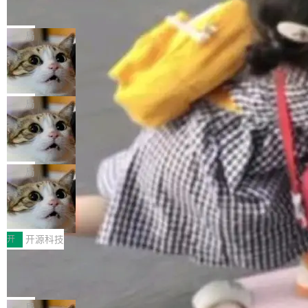
的帖子在 Reddit 火了
式”为主题，直面AI从实验室走向规模化产业落地
有一种东西，一旦用过就回不去了。Alex Fedos
的核心质量命题。会上，《2026智能研发生产力
eev 管它叫"软件设计的基石"。 他说的东西不新
局
工具选型手册》发布，Testin云测的Testin XAge
鲜——代数数据类型（ADT），尤其是和类型
nt智能测试系统入选AI测试领域代表产品。对CI
Cloudflare 开源内部企业 AI 平台 Clou
（sum type）。但他说清楚了一件事：这不是类
dflare OS
O而言，这提示了一个转变：AI测试正在从效率
型系统的学术体操，是日常编码的思维方式。 文
Cloudflare 发布了一个开源项目 Cloudflare O
工具升级为企业的质量基础设施。 CIO面对的新
章从一个简单的例子切入。一个网站的深色主题
S。如果你只看官方博客，你会觉得这是又一
局
现实 过去两年，CIO们的焦虑清单上多了两项：
设置，如果用布尔值 + 可空字段来表示——bool
个"AI 知识库 + 聊天机器人"——每个大厂都在
一是如何让大模型和智能体应用安全地从PoC走
ean 表示是否可切换，nullable 的默认模式、浅
Deno 团队开源 Celld，可自托管的分
做，没什么新鲜的。 但 Kenton Varda 在 Twitte
向生产，二是如何让测试团队跟得上AI应用...
布式 Durable Objects
色方案、深色方案——会产生大量无意义的组
r 上把事情说清楚了： 今天我们发布了 Cloudfla
Ryan Dahl 领导的 Deno 团队推出了最新开源项
合。方案缺了、配置冲突了、全 null 了。要知道
re OS，一个带连接器的聊天机器人，跟其他所
目 Celld，一个能在自己机器上运行 Cloudflare
局
哪些组合有效，作者说，你得靠"文档、校验、或
有科技公司做的一样。只不过，实际上它不一
Workers 和 Durable Objects 的守护进程。 设
者部落知识"。 换个写法。Rust 的 enum，两个
鲁大师7月新机性能/流畅/AI榜：vivo夺
样。这是 Sandstorm.io 的重制版，我十年前的
计思路很直接：每个对象是一个独立的 SQLite
变体：Switchable...
性能、流畅双第一，三星Galaxy Z系列
那个创业公司。不同的是，这次它构建在 Cloudf
数据库，按名称寻址，复制到你自己的 S3 兼容
2026年7月的手机市场，由于存储等硬件成本暴
新折叠缺席
lare Workers 上——我花了九年时间搭建的平台
存储库里。节点之间只通过这个存储库协调——
增，手机厂商的日子也不好过啊，新机速度明显
开
开源科技
——并且深度集成了 AI。这基本上是我十年秘密
没有控制平面，没有共识协议。每个对象自带一
放缓，因此硝烟味淡了许多。新机参数规格除开
计划的顶峰。 十年前，Ken...
Zed 推出 DeltaDB，一个记录 commit
个小型数据库，应用天然按分片构建，单个数据
高价的三星折叠（三星Galaxy Z Fold8 Ultra / Z
之间所有操作的版本控制系统
库的竞争和爆炸半径问题在设计层面就被消除
Fold8 / Z Flip8）外，其余要么是中低端机器，
Zed 编辑器团队发布了新项目——DeltaDB，一
了。 闲置的 cell 会休眠到几乎不占资源。当 cel
例如iQOO Z11i、REDMI Note 17、REDMI No
个在 git commit 之间记录每一次编辑操作的版
局