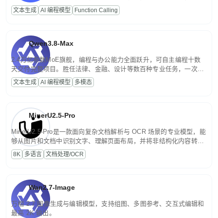
高并发、轻量化任务，适合日常对话、内容创作、基础 RAG、批量
文本生成
AI 编程模型
Function Calling
文案处理等普惠刚需场景。
Qwen3.8-Max
2.4万亿参数MoE旗舰，编程与办公能力全面跃升，可自主编程十数
天交付完整项目。胜任法律、金融、设计等数百种专业任务，一次对
话端到端交付生产级成果。原生视觉理解贯穿规划、执行与验证全流
文本生成
AI 编程模型
多模态
程，支持超长文档与长视频的深度语义解析。长程任务中自主规划与
闭环迭代，持续进化。
MinerU2.5-Pro
MinerU2.5-Pro是一款面向复杂文档解析与 OCR 场景的专业模型，能
够从图片和文档中识别文字、理解页面布局，并将非结构化内容转换
为便于存储、检索和二次处理的结构化结果。
8K
多语言
文档处理/OCR
Wan2.7-Image
万相 2.7 图像生成与编辑模型，支持组图、多图参考、交互式编辑和
最高 2K 输出。