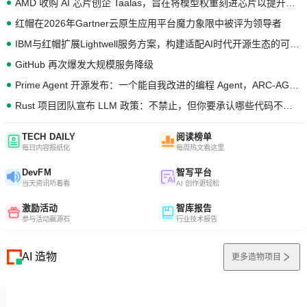
AMD 收购 AI 芯片创企 Taalas，旨在将模型权重刻进芯片以提升推理性能
红帽在2026年Gartner云原生应用平台魔力象限中被评为领导者
IBM与红帽扩展Lightwell服务方案，构建适配AI时代开源生态的可信基础设施
GitHub 再次爆发大规模服务降级
Prime Agent 开源发布：一个能自我改进的编程 Agent，ARC-AGI 3 超越人类专家基线
Rust 项目团队宣布 LLM 政策：不禁止，但你要承认哪些代码不是你写的
TECH DAILY
阅读榜单
每日内容报纸化
每周热文看这里
DevFM
智写平台
当天资讯听着看
AI 创作更轻松
激励活动
智库报告
参与活动赢源石
行业技术报告
AI 造物
更多造物项目