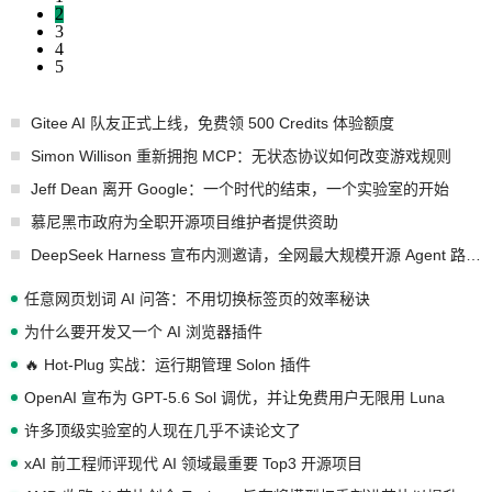
2
3
4
5
Gitee AI 队友正式上线，免费领 500 Credits 体验额度
Simon Willison 重新拥抱 MCP：无状态协议如何改变游戏规则
Jeff Dean 离开 Google：一个时代的结束，一个实验室的开始
慕尼黑市政府为全职开源项目维护者提供资助
DeepSeek Harness 宣布内测邀请，全网最大规模开源 Agent 路演现场诞生
任意网页划词 AI 问答：不用切换标签页的效率秘诀
为什么要开发又一个 AI 浏览器插件
🔥 Hot-Plug 实战：运行期管理 Solon 插件
OpenAI 宣布为 GPT-5.6 Sol 调优，并让免费用户无限用 Luna
许多顶级实验室的人现在几乎不读论文了
xAI 前工程师评现代 AI 领域最重要 Top3 开源项目