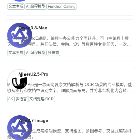
高并发、轻量化任务，适合日常对话、内容创作、基础 RAG、批量
文本生成
AI 编程模型
Function Calling
文案处理等普惠刚需场景。
Qwen3.8-Max
2.4万亿参数MoE旗舰，编程与办公能力全面跃升，可自主编程十数
天交付完整项目。胜任法律、金融、设计等数百种专业任务，一次对
话端到端交付生产级成果。原生视觉理解贯穿规划、执行与验证全流
文本生成
AI 编程模型
多模态
程，支持超长文档与长视频的深度语义解析。长程任务中自主规划与
闭环迭代，持续进化。
MinerU2.5-Pro
MinerU2.5-Pro是一款面向复杂文档解析与 OCR 场景的专业模型，能
够从图片和文档中识别文字、理解页面布局，并将非结构化内容转换
为便于存储、检索和二次处理的结构化结果。
8K
多语言
文档处理/OCR
Wan2.7-Image
万相 2.7 图像生成与编辑模型，支持组图、多图参考、交互式编辑和
最高 2K 输出。