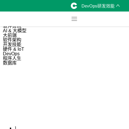
DevOps研发效能
综合
开源资讯
软件资讯
AI & 大模型
大前端
软件架构
开发技能
硬件 & IoT
DevOps
程序人生
数据库
1