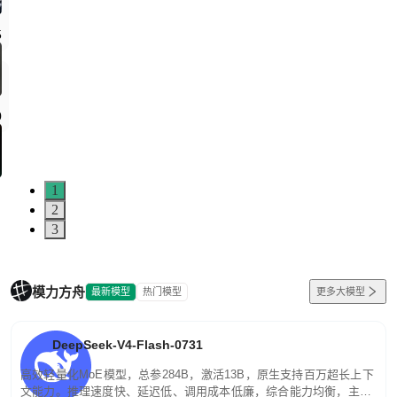
1
2
3
模力方舟
最新模型
热门模型
更多大模型
DeepSeek-V4-Flash-0731
高效轻量化MoE模型，总参284B，激活13B，原生支持百万超长上下
文能力。推理速度快、延迟低、调用成本低廉，综合能力均衡，主打