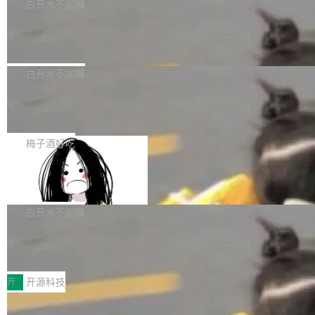
一个回归问题，该问题导致拉取镜像时会拒绝包
e 孵化器项目管理委员会（IPMC）投票中获得
白开水不加糖
pSeek作为与宇树科技具备战略合作关系的企
含绝对 hardlink 目标的镜像（此类镜像由某些镜
全票通过，随后获 Apache 软件基金会董事会批
业，获配股份数量占本次发行数量的2.31%。 除
马斯克 AI 百科项目 Grokipedia 被曝数
像构建工具生成）。moby/moby#53305 修复了
准。今天，Apache 软件基金会正式宣布 Apach
DeepSeek外，腾讯旗下上海启善投资有限公司
月未更新
Docker Engine 29.7.0 中引入的一个回归问
e Fluss 孵化毕业，成为 Apache 顶级项目（TL
埃隆·马斯克推出的AI百科项目 Grokipedia 被曝
获配9...
题，该问题可能导致在旧版 Linux 内核...
P）！这一里程碑不仅标志着 Fluss 迈入新的发
长期停止内容更新，未能实现其作为“AI版维基百
白开水不加糖
展阶段，也将进一步推动流式存储、实时湖仓与
科”替代品的目标。 据 Lawfare 最新调查，自今
AI 数据基础加速融合，为实时数据基础设施的发
Solon I18n：三种解析器，零样板代码
年4月以来，Grokipedia 页面更新功能基本停
展开启新的篇章。
滞，过去三个月内没有任何条目完成更新，用户
如果你在 Spring Boot 里做过国际化，流程大概
提交的编辑请求也长期处于待处理状态。 Groki
是这样的：配 MessageSource 的 Bean、写 R
梅子酒好吃
pedia 于去年底上线，定位为由人工智能生成内
eloadableResourceBundleMessageSource、
容的百科平台，被马斯克视为传统众包百科网站
Apache Doris 4.1 全面增强 Iceberg：
声明 LocaleResolver、注册 LocaleChangeInt
支持 UPDATE、MERGE INTO 与 Iceb
维基百科的替代方案。Lawfare 调查发现，无论
erceptor…五六步之后才能看到第一行翻译文
Apache Doris 4.1 要补齐的，正是缺失的那一
erg V3
热门页面还是低关注度页面，均未出现近期更
本。 Solon 换了个方式。整个 i18n 模块围绕三
半。在已有查询能力的基础上，Doris 进一步支
白开水不加糖
新，相关问题并非局限于特定领域，而是在不同
个解析器、一个注解、一个工具类展开——没有
持了 UPDATE、DELETE、MERGE INTO 等数
主题和访问量页面中普遍存在。 调查人员最初认
XML、没有拦截器注册、没有样板配置。 资源
Testin XAgent：CIO智能测试落地指南
据修改操作、完整的表结构管理与分区演进，以
为，Grokipedia可能只是限...
文件的约定 把文件放到 resources/i18n/ 下： r
及 rewrite_data_files、expire_snapshots 等日
7月30日，TiD2026质量竞争力大会在北京中关
esources/i18n/messages.properties ...
常维护操作，并完整支持 Iceberg V3 格式。
村国家自主创新示范区会议中心开幕。本届大会
开
开源科技
由中关村智联软件服务业质量创新联盟主办，以
让非法状态不可表示：一篇关于 ADT
“智构可信·质创未来——AI原生时代的质量新范