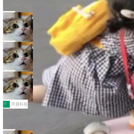
的帖子在 Reddit 火了
式”为主题，直面AI从实验室走向规模化产业落地
有一种东西，一旦用过就回不去了。Alex Fedos
的核心质量命题。会上，《2026智能研发生产力
eev 管它叫"软件设计的基石"。 他说的东西不新
局
工具选型手册》发布，Testin云测的Testin XAge
鲜——代数数据类型（ADT），尤其是和类型
nt智能测试系统入选AI测试领域代表产品。对CI
Cloudflare 开源内部企业 AI 平台 Clou
（sum type）。但他说清楚了一件事：这不是类
dflare OS
O而言，这提示了一个转变：AI测试正在从效率
型系统的学术体操，是日常编码的思维方式。 文
Cloudflare 发布了一个开源项目 Cloudflare O
工具升级为企业的质量基础设施。 CIO面对的新
章从一个简单的例子切入。一个网站的深色主题
S。如果你只看官方博客，你会觉得这是又一
局
现实 过去两年，CIO们的焦虑清单上多了两项：
设置，如果用布尔值 + 可空字段来表示——bool
个"AI 知识库 + 聊天机器人"——每个大厂都在
一是如何让大模型和智能体应用安全地从PoC走
ean 表示是否可切换，nullable 的默认模式、浅
Deno 团队开源 Celld，可自托管的分
做，没什么新鲜的。 但 Kenton Varda 在 Twitte
向生产，二是如何让测试团队跟得上AI应用...
布式 Durable Objects
色方案、深色方案——会产生大量无意义的组
r 上把事情说清楚了： 今天我们发布了 Cloudfla
Ryan Dahl 领导的 Deno 团队推出了最新开源项
合。方案缺了、配置冲突了、全 null 了。要知道
re OS，一个带连接器的聊天机器人，跟其他所
目 Celld，一个能在自己机器上运行 Cloudflare
局
哪些组合有效，作者说，你得靠"文档、校验、或
有科技公司做的一样。只不过，实际上它不一
Workers 和 Durable Objects 的守护进程。 设
者部落知识"。 换个写法。Rust 的 enum，两个
鲁大师7月新机性能/流畅/AI榜：vivo夺
样。这是 Sandstorm.io 的重制版，我十年前的
计思路很直接：每个对象是一个独立的 SQLite
变体：Switchable...
性能、流畅双第一，三星Galaxy Z系列
那个创业公司。不同的是，这次它构建在 Cloudf
数据库，按名称寻址，复制到你自己的 S3 兼容
2026年7月的手机市场，由于存储等硬件成本暴
新折叠缺席
lare Workers 上——我花了九年时间搭建的平台
存储库里。节点之间只通过这个存储库协调——
增，手机厂商的日子也不好过啊，新机速度明显
开
开源科技
——并且深度集成了 AI。这基本上是我十年秘密
没有控制平面，没有共识协议。每个对象自带一
放缓，因此硝烟味淡了许多。新机参数规格除开
计划的顶峰。 十年前，Ken...
Zed 推出 DeltaDB，一个记录 commit
个小型数据库，应用天然按分片构建，单个数据
高价的三星折叠（三星Galaxy Z Fold8 Ultra / Z
之间所有操作的版本控制系统
库的竞争和爆炸半径问题在设计层面就被消除
Fold8 / Z Flip8）外，其余要么是中低端机器，
Zed 编辑器团队发布了新项目——DeltaDB，一
了。 闲置的 cell 会休眠到几乎不占资源。当 cel
例如iQOO Z11i、REDMI Note 17、REDMI No
个在 git commit 之间记录每一次编辑操作的版
局