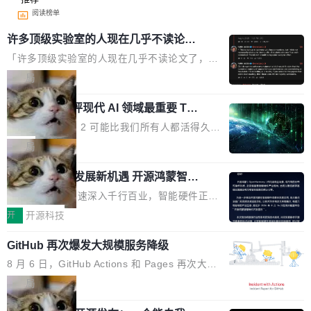
阅读榜单
许多顶级实验室的人现在几乎不读论文
了
「许多顶级实验室的人现在几乎不读论文了，而
且他们认为 ICLR/ICML/NeurIPS 充斥着大量过
局
度宣传和欺诈。」 OpenAI 研究员 Keller Jorda
xAI 前工程师评现代 AI 领域最重要 Top
n 这条推文引发了广泛讨论。他不是在说风凉
3 开源项目
话，他是说出了一个圈内人尽皆知但很少公开捅
Flash Attention 2 可能比我们所有人都活得久。
破的事实。 Jordan 随后补充了一句软化声明：
这句话不是来自某个技术博客，而是出自 Hieu
局
「我不认为这些会议上大部分论文都在过度宣传
Pham 的一条推文。Hieu Pham 是谁？他是 xAI
或造假。问题是，作为读者，如果你筛选出那些
共商智能硬件发展新机遇 开源鸿蒙智能
的早期工程师之一，在 Grok 训练基础设施团队
硬件开发者日杭州站即将举行
看起来最令人兴奋的论文，那它们大部分都是过
工作过。近日他在 X 上发了一条帖子，列出了他
随着万物智联加速深入千行百业，智能硬件正从
度宣传的。」 这才是真正的痛点。不是所有论文
认为现代 AI 领域最重要的三个开源项目。 第一
单点设备迈向智能化、网联化、协同化发展。作
开
开源科技
都有问题，是最吸引眼球的那批论文最有问题。
个名字毫无悬念：Flash Attention 2。 Hieu 的
为面向全场景、跨终端的分布式操作系统，开源
他引用的帖子来自 Mathew Shen，一位 ICLR 2
理由很具体。FA 系列不需要解释，但 FA2 是他
GitHub 再次爆发大规模服务降级
鸿蒙通过统一技术底座和分布式能力，为不同类
026 的读者：「看了篇 ...
认为最重要的一个——复杂度恰到好处，刚好能
型智能设备的开发、连接与互联提供关键支撑，
8 月 6 日，GitHub Actions 和 Pages 再次大规
驱动你去学 CuTe，但还没被那些"邪恶的" Hopp
也为产业链企业探索产品创新与商业增长打开新
模服务降级，Actions 完全不可用超过 5 小时，
局
er++ 优化所淹没，足够容易修改和适配。 更关
的空间。 8月14日，开源鸿蒙智能硬件开发者日
webhook 停发，连自托管 runner 也因调度层故
键的是 FA2 的持久性...