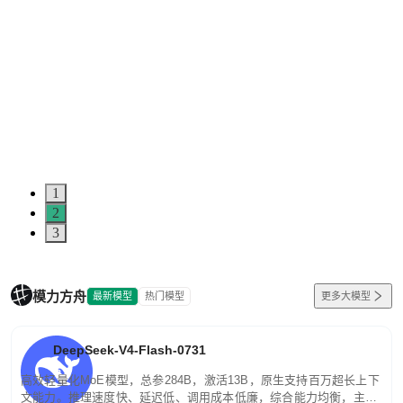
1
2
3
模力方舟
最新模型
热门模型
更多大模型
DeepSeek-V4-Flash-0731
高效轻量化MoE模型，总参284B，激活13B，原生支持百万超长上下
文能力。推理速度快、延迟低、调用成本低廉，综合能力均衡，主打