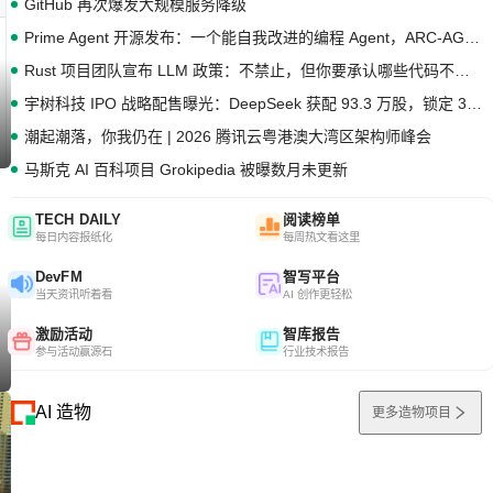
GitHub 再次爆发大规模服务降级
Prime Agent 开源发布：一个能自我改进的编程 Agent，ARC-AGI 3 超越人类专家基线
Rust 项目团队宣布 LLM 政策：不禁止，但你要承认哪些代码不是你写的
宇树科技 IPO 战略配售曝光：DeepSeek 获配 93.3 万股，锁定 36 个月
潮起潮落，你我仍在 | 2026 腾讯云粤港澳大湾区架构师峰会
马斯克 AI 百科项目 Grokipedia 被曝数月未更新
TECH DAILY
阅读榜单
每日内容报纸化
每周热文看这里
DevFM
智写平台
当天资讯听着看
AI 创作更轻松
激励活动
智库报告
参与活动赢源石
行业技术报告
AI 造物
更多造物项目