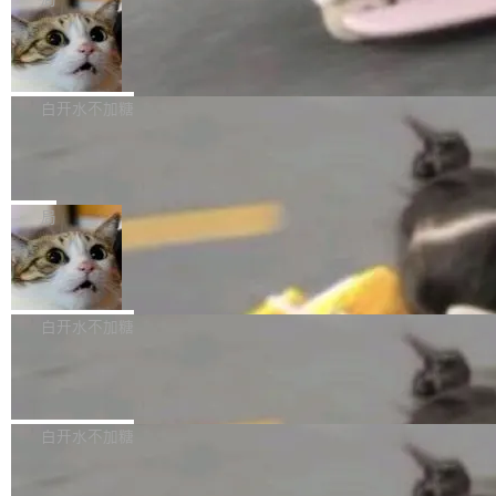
l 迁移或唤醒时，新宿主从 S3 恢复 SQLite 数据
te 17 Pro、OPPO K15，要么是vivo X300 E这
本控制系统。目前处于 Early Access 阶段。 De
库继续执行。存储库是持久化的唯一真相...
样的次旗舰。 Galaxy Z Fold8 Ultra / Z Fold8 /
SpaceXAI 单季资本开支达 183 亿美元
ltaDB 的核心思路直接写在 landing page 最显
Z Flip8三款折叠屏新机均在7月22日发布，且全
眼的位置：「Software is made between com
根据风险投资人Tomer Tunguz 博客（VC 分
部搭载骁龙8 Elite Gen5 for Galaxy，它们本该
mits」——软件是在 commit 之间写出来的。git
析）披露的最新分析与第二季度业绩报告，Spac
白开水不加糖
是7月性...
只记录了你提交的最终状态，但真正的工作过程
eXAI在上个季度的总资本支出飙升至183.7亿美
——打字、删改、试错、agent 对话——都在 co
Meta 发布终端编程 Agent“Muse Cod
元。其中，绝大部分资金被直接用于 AI 领域，
e” 和 Muse Spark 1.2 模型
mmit 之间的空隙里丢失了。 DeltaDB 要做的就
金额高达158.3亿美元，这一单项投入已经逼近
Meta 今天发布了两款 AI 产品：Muse Code，
是把这段空隙补上。 回退到任何一次编辑：Delt
微软同期总资本开支的四成。 与亚马逊、Alpha
一个在终端里运行的编程 agent；Muse Spark
局
aDB 捕获 commit 之间的每一次操作，...
bet、微软以及 Meta 等传统科技巨头相比，Spa
1.2，驱动这个 agent 的新模型。一句话概括：
ceXAI的资金消耗速度尤为引人瞩目。然而，支
美团开源 LoHoSearch，用知识图谱校
你可以用 curl -fsSL https://dev.meta.ai/install.
准 AI 能力认知
撑庞大支出的资金来源却呈现出截然不同的面
sh | bash 安装一个能在大项目里自动规划、写
机器出题的前提，是让机器拥有全局视野。整个
貌。数据显示，微软和 Meta 主要依托充沛的经
代码、验证结果的 AI 终端工具。 据介绍，Muse
构建流程可以分为四个环节：建图 → 控制难度
白开水不加糖
营现金流来覆盖资本开支，其资本支出覆盖率分
Code 是 Meta 的编程 agent 产品。它和市场上
→ 质量把关 → 数据概览。
别达到155% 和106%;而SpaceXAI的经营现金
已有的终端编程 agent 在设计理念上有几个明显
腾讯开源 UCL-MPComm 通信库
流仅能覆盖资本开支的12...
的差异点。 异步后台 agent：Muse Code 有一
腾讯网平团队宣布开源了 UCL-MPComm 通信
个主 agent 循环，外加一组后台 agent。这些后
库，并将作为transport接入Mooncake TENT。
白开水不加糖
台 agent...
该通信库针对AI Memory池化场景的数据传输需
CoStrict入选工信部2025人工智能应用
求进行了深度优化，能够实现数据中心内大规模