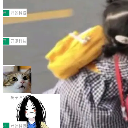
典型案例
计算节点间多种内存类型的高性能通信。 UCL-
近日，工信部科技司公示《2025人工智能应用典
MPComm将作为一种传输引擎接入Mooncake T
型案例入选名单》，深信服“面向企业研发场景的
开
开源科技
ENT，实现零拷贝传输性能提升30%、非零拷贝
开源 AI 编程平台 CoStrict 应用”凭借卓越的技术
传输性能最高提升5倍。UCL-MPComm底层基
深信服AI算力网关入选工信部人工智能
创新与落地成效成功入选。 全链路私有化部署，
应用典型案例！
于自研UCL-Engine通信引擎，后续腾讯网平将
助力企业AI研发安全落地 当前，越来越多企业已
前不久，工业和信息化部正式发布《2025年人工
持续开源更多基于UCL-Engine的高性能通信组
经开始引入 AI Coding 工具，通过调用公有云模
智能应用典型案例名单》，集中展示人工智能在
开
开源科技
件。 腾讯网平团队在UCL-MPComm中实现了一
型或企业内部部署模型提升研发效率。但随着 AI
各领域的应用成果，覆盖技术底座、行业赋能、
个独立于业务线程的全局通信引擎（Engine），
Jeff Dean 离开 Google：一个时代的结
Coding 从个人辅助工具逐步走向团队级、组织
产品应用、支撑保障、专题等五大方向。深信服
并实...
束，一个实验室的开始
级应用，企业在规模化落地过程中，对安全性、
AI算力网关（AI创新平台）成功入选！ 随着各行
Google 员工编号 20。MapReduce 作者之一。
可控性和代码质量提出了更高要求。 首先是数据
各业的Agent走向规模化建设，算力构成形态逐
Bigtable 作者之一。TensorFlow 的作者之一。
局
安全与合规要求。对于大多数普通研发场景，公
渐丰富，用户关注的重点也在发生变化：不只是
Gemini 的架构师。Google 首席科学家。 Jeff D
有云模型能够满足快速试用和效率提升的需求。
🔥 SolonCode v2026.8.4 发布：界面
让AI用起来，还要进一步看清混合算力时代下，
ean 在 Google 工作了 27 年后，宣布离职。 他
但对于金融、能源、医疗等对数据安全要求较...
字体可调、22 种语言、记忆搜索增强
Token花在哪里、算力是否被充分利用，以及持
不是一个人走。一同离开的还有 Sanjay Ghema
打开终端就能上岗的全中文编码智能体，这一轮
续增长的AI成本该如何优化。 深信服AI算力网关
wat（Google 员工编号 23，Jeff Dean 二十多
把「看得清、用母语、记得住」三件事一次补
梅子酒好吃
正是围绕这些实际问题，从Token治理和成本治
年的编程搭档，MapReduce 和 Bigtable 的共同
齐。 SolonCode 是什么 SolonCode 是杭州无
理两个方面，让用户的每一份算力都看得清、管
作者）、Quoc Le（Google 大脑核心成员，Se
让“代码语义理解”深度释放AI Coding
耳科技研发的企业级终端编码智能体——一位全
得住、用得稳、省得下、更安全！ 一、从现在开
价值潜能：华为云码道（CodeArts）
q2Seq 和 DocAI 的共同发明人）以及 Oriol Vin
中文驱动的数字员工，自主理解需求、规划步
一、代码仓深度理解技术的作用与价值 在软件工
始，Token使用一目...
代码仓技术解析
yals（Gemini 联合负责人，AlphaSta...
骤、编写代码。不挑模型、不挑平台，curl 一行
程实践中，代码仓是企业核心知识资产的主要载
开
开源科技