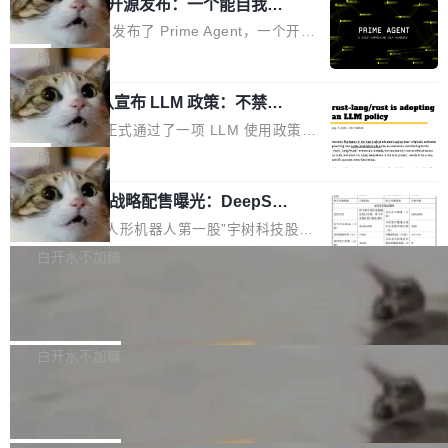
（OHDD：OpenHarmony Hardware Develope
Prime Agent 开源发布：一个能自我改
障无法工作。Pages、Copilot code review、C
进的编程 Agent，ARC-AGI 3 超越人类
r Day）将在杭州启航。活动面向智能硬件产业
opilot coding agent 全部受影响。从检测到完全
Prime Intellect 发布了 Prime Agent，一个开源
专家基线
链企业和开发者，邀请行业专家与资深技术顾
恢复，大约 12 小时。 这是 2026 年 8 月的第六
的编程 Agent Harness，核心设计围绕两个抽
局
问，围绕开源鸿蒙技术能力、设备适配、芯片适
起事故，其中四起与 AI/Copilot 服务相关。 Git
象：Recursive Language Model（RLM）和 C
配、功耗与稳定性调优、兼容性测评及统一互联
Hub 员工 kdaigle 在 HN 讨论中贴出了一组数
Rust 项目团队宣布 LLM 政策：不禁
ontinual Harness。在 ARC-AGI 3 基准测试
等内容展开系统讲解和实战交流，帮助企业进一
止，但你要承认哪些代码不是你写的
据：2025 年全年 10 亿次 commit。现在，每周
上，Prime Agent + Opus 5 的组合达到了 95.
Rust 语言项目正式通过了一项 LLM 使用政策，
步了解开源鸿蒙在智能...
2.75 亿次，全年预计 140 亿次。GitHub...
5% RHAE Best@1，超过了 ARC 报告的人类专
覆盖 rust-lang/rust 单一仓库的代码贡献。这不
局
家基线 95.4%。 不是又一个 coding agent 包装
是项目级别的官方立场，目前由五个团队采纳，
器 Prime Agent 的架构和市面上大多数 coding
宇树科技 IPO 战略配售曝光：DeepSe
但它可能是主流开源项目中关于 AI 辅助贡献最
ek 获配 93.3 万股，锁定 36 个月
agent 有本质区别。大多数 agent harness 的设
细致的一份规则。 政策的核心只有一句话：LLM
8月6日晚间，“人形机器人第一股”宇树科技股份
计是基于早期模型的能力—...
可以用来分析、提炼、审阅、建议，但不能用来
有限公司披露IPO发行价格及战略配售结果，杭
白开水不加糖
创作。 具体来说，LLM 生成的代码可以提交，
州深度求索人工智能基础技术研究有限公司（De
但必须满足五个条件：预先安排、非关键、高质
Docker 29.7.2 发布
epSeek）获配93.3399万股，按150.8元/股发行
量、充分测试、充分审查，并且必须披露。LLM
价格计算，认购金额约1.41亿元，股份锁定期为
Docker 29.7.2 现已发布，具体更新内容如下：
不得生成涉及安全性的关键变更，除非作者本身
36个月。 公告显示，本次宇树科技战略配售对
Bug fixes and enhancements 修复多次传递同
白开水不加糖
就是领域专家。即使如此，政策也"强烈不建
象主要包括长期投资机构、与公司业务具有战略
一环境变量时，docker service create和docker
议"这么做。 对于不披露的情况，审核者可以直
Apache Fluss 毕业成为顶级项目
合作关系或长期合作愿景的大型企业、科创板保
service update会发生 panic 的问题。docker/cl
接关闭 PR，无需解释。 政策作者 Jynn Ne...
荐人跟投子公司，以及公司高级管理人员和核心
i#7145 修复了 Docker Engine 29.7.0 中引入的
今年 7 月，Apache Fluss 的毕业提案在 Apach
员工参与设立的专项资产管理计划。其中，Dee