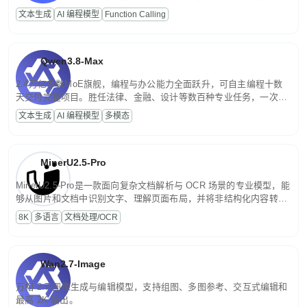
高并发、轻量化任务，适合日常对话、内容创作、基础 RAG、批量
文本生成
AI 编程模型
Function Calling
文案处理等普惠刚需场景。
Qwen3.8-Max
2.4万亿参数MoE旗舰，编程与办公能力全面跃升，可自主编程十数
天交付完整项目。胜任法律、金融、设计等数百种专业任务，一次对
话端到端交付生产级成果。原生视觉理解贯穿规划、执行与验证全流
文本生成
AI 编程模型
多模态
程，支持超长文档与长视频的深度语义解析。长程任务中自主规划与
闭环迭代，持续进化。
MinerU2.5-Pro
MinerU2.5-Pro是一款面向复杂文档解析与 OCR 场景的专业模型，能
够从图片和文档中识别文字、理解页面布局，并将非结构化内容转换
为便于存储、检索和二次处理的结构化结果。
8K
多语言
文档处理/OCR
Wan2.7-Image
万相 2.7 图像生成与编辑模型，支持组图、多图参考、交互式编辑和
最高 2K 输出。