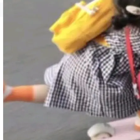
境、兼容场景、一键直出”。 Hy ASR 3.0 previe
w 不要求标准普通话，方言识别覆盖粤语、吴语
©OSCHINA(OSChina.NET)
京ICP备2025119063号
等 10 大方言片区和 20 余个二级小片区。在开
源评测集中，Hy ASR 3.0 preview 在多语种的
WER（...