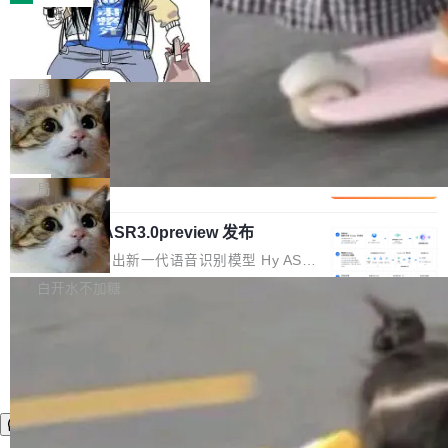
装完即用。 开源地址：Gitee · GitCode · GitHu
体。企业级代码仓库通常包含数十万乃至数百万
b 安装 支持 Java 8+（8~26）、macOS / Linu
一条“删库”命令跑 17 小时，算法工程
个文件，其规模远超单次模型调用可承载的上下
师删光 89TB 数据只为干私活
x / Windows / Harmony PC。 # macOS / Linu
文窗口。随着项目规模的持续扩张与代码历史的
最高人民检察院8月4日公布了一起案件：北京一
x / Harmony PC curl -fsSL https://solon.noea
不断累积，代码仓中的模块关系、接口契约、业
名90后算法工程师王某，为了给自己接的私活腾
局
r.org/solon...
务逻辑等关键信息往往分散于数十乃至数百个文
服务器空间，删光了公司AI游戏部门的全部核心
件之中，形成高度复杂的知识关联网络。传统的
Cloudflare 分享推理优化实践：KV ca
数据。 王某2024年1月入职东城区某科技公司AI
che 量化 + 权重压缩，吞吐量提升 4
代码检索手段（如关键词匹配、目录遍历）仅能
短剧部门，有互联网大厂背景。在公司内部架构
Kimi 和 GLM 是当前最强的大模型系列之一，但
1%，成本降 30%
在语法层面完成文本定位，难以触及代码的语义
调整期间，部门三次通知全员将数据从A集群迁
它们有一个共同的问题：太吃显存了。月之暗面
局
内涵与结构关联，导致开发者使用代码智能体在
移到B集群，王某都回复了"收到"。 他没有迁移
的 Kimi K 系列和智谱的 GLM 都是长上下文、M
理解大规模代码仓时面临显著"代码仓理解"瓶
数据。2024年9月3日下午4点，他使用此前登录
腾讯混元 Hy ASR3.0preview 发布
oE 架构的大模型，好用到让人上瘾，但 GPU 显
颈。 代码仓深度理解服务（以下简称" CodeBas
的账号密码进入A集群，输入了一条被程序员圈
存永远不够用。 Cloudflare 的 Workers AI 团队
腾讯混元正式推出新一代语音识别模型 Hy ASR
e深度理解服务"）是华为云码道（CodeA...
称为"删库跑路"的命令——最高管理员权限、无
一直在跑这些模型的推理。他们在官方博客上发
3.0preview。基于最新一代大语言模型 Hy3 的
白开水不加糖
需确认、强制递归删除。17个小时后，运维人员
了一篇技术文章，详细拆解了三种让大模型在 G
语言理解能力，以及融合了高精度语音识别与深
发现异常并中止进程时，89TB数据已经没了。
PU 上跑得更省、更快的技术手段——KV cache
度语义理解能力，实现了语音识别能力的全面升
删掉的是AI游戏部门的全部开发文件，包括公司
量化、模型权重压缩、以及共享 KV cache 的完
级。 根据介绍，Hy ASR3.0preview 目标在于：
自研的多个文生3D和...
整性保护。效果是：吞吐量提升 41%，每 token
让语音识别不再只是听清，而是真正听懂。通过
成本降低 30%，精度不变。 FP8 省的不仅是显
先理解你的语境和意图，再把准确的文字直接给
存 KV cache 是推理时最吃显...
到你。从“逐字转写、单点优化”演进为“理解语