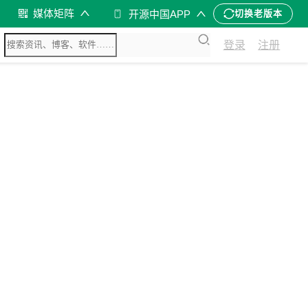
媒体矩阵
开源中国APP
切换老版本
登录
注册