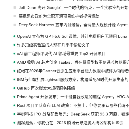
Jeff Dean 离开 Google：一个时代的结束，一个实验室的开始
慕尼黑市政府为全职开源项目维护者提供资助
DeepSeek Harness 宣布内测邀请，全网最大规模开源 Age
OpenAI 宣布为 GPT-5.6 Sol 调优，并让免费用户无限用 Luna
许多顶级实验室的人现在几乎不读论文了
xAI 前工程师评现代 AI 领域最重要 Top3 开源项目
AMD 收购 AI 芯片创企 Taalas，旨在将模型权重刻进芯片以
红帽在2026年Gartner云原生应用平台魔力象限中被评为领导者
IBM与红帽扩展Lightwell服务方案，构建适配AI时代开源生
GitHub 再次爆发大规模服务降级
Prime Agent 开源发布：一个能自我改进的编程 Agent，ARC-
Rust 项目团队宣布 LLM 政策：不禁止，但你要承认哪些代码
宇树科技 IPO 战略配售曝光：DeepSeek 获配 93.3 万股，锁定
潮起潮落，你我仍在 | 2026 腾讯云粤港澳大湾区架构师峰会