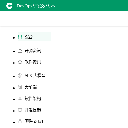
DevOps研发效能
综合
开源资讯
软件资讯
AI & 大模型
大前端
软件架构
开发技能
硬件 & IoT