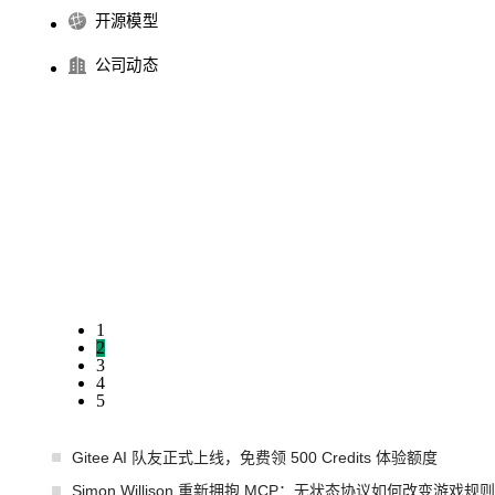
开源模型
公司动态
1
2
3
4
5
Gitee AI 队友正式上线，免费领 500 Credits 体验额度
Simon Willison 重新拥抱 MCP：无状态协议如何改变游戏规则