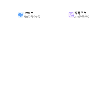
DevFM
智写平台
当天资讯听着看
AI 创作更轻松