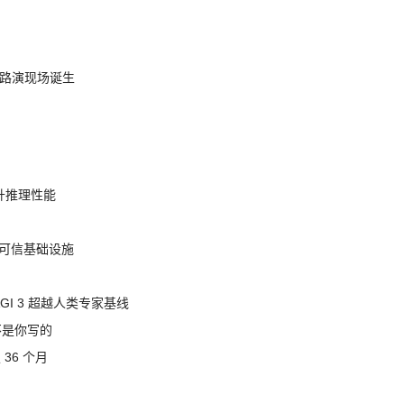
nt 路演现场诞生
提升推理性能
态的可信基础设施
AGI 3 超越人类专家基线
不是你写的
 36 个月