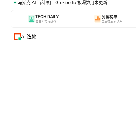
马斯克 AI 百科项目 Grokipedia 被曝数月未更新
TECH DAILY
阅读榜单
每日内容报纸化
每周热文看这里
AI 造物