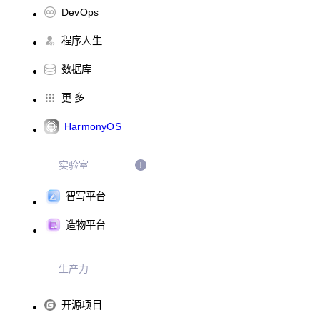
DevOps
程序人生
数据库
更 多
HarmonyOS
实验室
智写平台
造物平台
生产力
开源项目