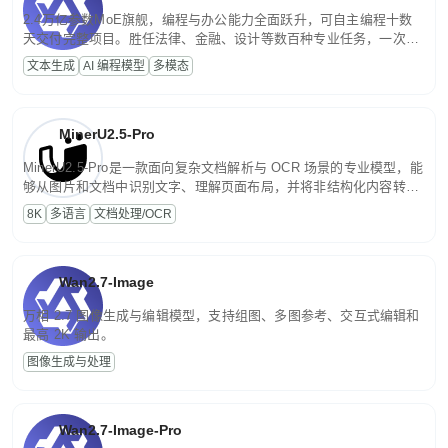
2.4万亿参数MoE旗舰，编程与办公能力全面跃升，可自主编程十数
天交付完整项目。胜任法律、金融、设计等数百种专业任务，一次对
话端到端交付生产级成果。原生视觉理解贯穿规划、执行与验证全流
文本生成
AI 编程模型
多模态
程，支持超长文档与长视频的深度语义解析。长程任务中自主规划与
闭环迭代，持续进化。
MinerU2.5-Pro
MinerU2.5-Pro是一款面向复杂文档解析与 OCR 场景的专业模型，能
够从图片和文档中识别文字、理解页面布局，并将非结构化内容转换
为便于存储、检索和二次处理的结构化结果。
8K
多语言
文档处理/OCR
Wan2.7-Image
万相 2.7 图像生成与编辑模型，支持组图、多图参考、交互式编辑和
最高 2K 输出。
图像生成与处理
Wan2.7-Image-Pro