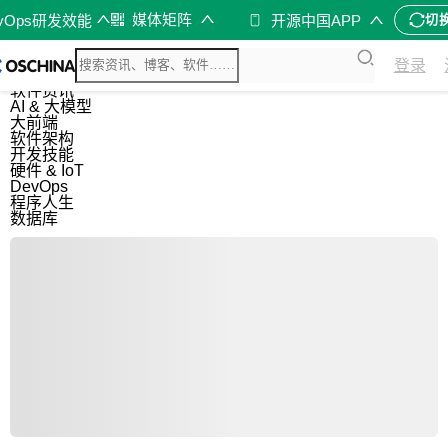
媒体矩阵
evOps研发效能
开源中国APP
切
综合
登录
开源资讯
软件资讯
AI & 大模型
大前端
软件架构
开发技能
硬件 & IoT
DevOps
程序人生
数据库