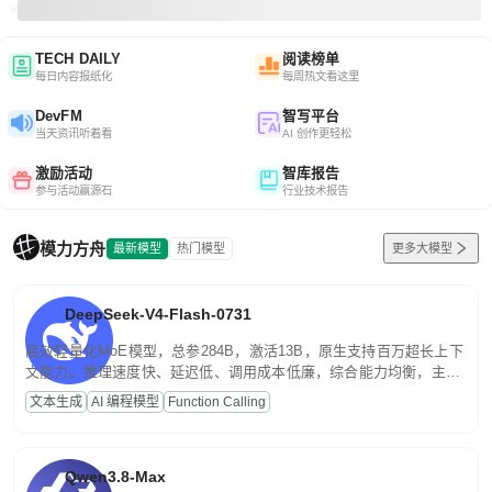
TECH DAILY
阅读榜单
每日内容报纸化
每周热文看这里
DevFM
智写平台
当天资讯听着看
AI 创作更轻松
激励活动
智库报告
参与活动赢源石
行业技术报告
模力方舟
最新模型
热门模型
更多大模型
DeepSeek-V4-Flash-0731
高效轻量化MoE模型，总参284B，激活13B，原生支持百万超长上下
文能力。推理速度快、延迟低、调用成本低廉，综合能力均衡，主打
高并发、轻量化任务，适合日常对话、内容创作、基础 RAG、批量
文本生成
AI 编程模型
Function Calling
文案处理等普惠刚需场景。
Qwen3.8-Max