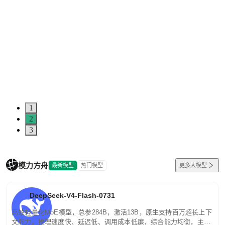
1
2
3
模力方舟
最新模型
热门模型
更多大模型
DeepSeek-V4-Flash-0731
高效轻量化MoE模型，总参284B，激活13B，原生支持百万超长上下
文能力。推理速度快、延迟低、调用成本低廉，综合能力均衡，主打