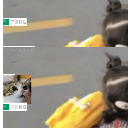
marks，用最新 Xcode 在最新 macOS 上构建
传音TEX AI语音算法团队斩获MLC-SL
yle="margin-left:0; margin-right:0"> <li><span
M 2026国际挑战赛Task 1亚军
运行，出来的效果是坏的——侧边栏按钮大小不
style="color:#000000">现在可以通过键盘访问
近日，在国际语音领域顶级会议INTERSPEECH
一，界面错位。他说这个问题"两年前就发现了，
AI 聊天功能（添加了一些快捷键）</span></li>
2026卫星活动——第二届多语种对话语音语言模
开
开源科技
至今没变"。 数据流方面，Manshin 指出 SwiftU
<li><span style="color:#000000">新增了始终
型挑战赛 （Multilingual Conversational Speec
I 的属性包装器演进史...
在新 SQL 控制台中打开 AI 生成的脚本的功能</
Qwen3.8-Max 发布，下周开源 Qwen3.
h Language Model Challenge，MLC-SLM）T
8-27B
span></li> <li><span style="color:#000000...
ask 1赛道中，传音TEX AI中心语音算法团队以
千问大模型宣布正式推出 Qwen 家族迄今最强大
自主研发的说话人归属多语种自动语音识别系统
的模型 Qwen3.8-Max，也是其首个 Max 规模
白开水不加糖
取得tcpMER 15.41%的成绩，在全球110支参赛
的开源权重模型。Qwen3.8-Max 的模型权重预
队伍中位列第二。此次突破展现了传音在多语种
MiniMax H3 开源：33B 全模态模型，
计将于开源，彼时也将同步开源 Qwen3.8-27B
一个视觉语言模型只够当它的编码器
语音识别、说话人日志、时间对齐与长音频工程
模型。 根据介绍，Qwen3.8-Max 基于 Qwen 3.
MiniMax 今天开源了 H3，一个 33B 参数的全模
化系统等关键方向的系统性技术实力。 本届赛事
5 的架构基础构建，参数规模扩展至 2.4 万亿，
态生成模型，能生成带原生立体声的 2K 视频。
局
聚焦多语言对话语音模型面临的关键技术挑战，
激活参数95B，支持100万上下文Tokens，在编
没有发布会，没有预告，直接扔了篇文章出来，
共吸引来自全球工业界与学术界的1...
程、办公、科研以及长周期任务等方面实现了全
DeepSeek-V4-Flash正式版API上线超
权重已经上传至 Hugging Face。 去年国内的视
算互联网
面提升。它不仅能应对更具挑战性的问题，还能
频生成模型还在追 Runway 和 Pika 的参数，今
近日，DeepSeek-V4-Flash 正式版 API 开启公
更可靠地端到端完成复杂任务，输出值得信赖的
天 MiniMax H3 从架构到许可都摆上台面了。一
开测试。国家超算互联网正式上线 DeepSeek-V
开
开源科技
成果。 全球开发者都可通过千问 AI 平台获得 Q
个模型，三个模块，两个开源。 H3 由三个模块
4-Flash 正式版（DeepSeek-V4-Flash-0731）
wen3.8 的 API 服务：国内每百万 Tok...
组成：H3-Context-IR 负责多模态指令理解和编
Docker 29.7.1 发布
模型 API 调用服务和模型文件。 DeepSeek-V4-
排（闭源，提供 API）；H3-Base 是核心生成模
Flash-0731 经过大量后训练工作，智能体能力
Docker 29.7.1 现已发布，具体更新内容如下：