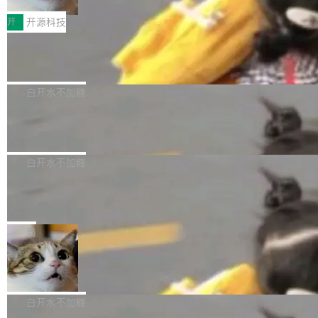
把它做成了 Web 玩具，放在 zhuzhiliao.imsai.c
完成一例腹部CT影像标注，张医生过去需要约1
<span><strong>警告：</strong>&nbsp;Zero
c 上，并在 GitHub 开源。 玩法很简单：按住屏
20个小时。他必须在数百张连续影像上，一笔一
开
开源科技
的 admin ...
幕画圈，或者直接甩手机。页面会实时显示转速
笔勾画边界，一层一层识别肌肉组织。如今，使
（圈/秒），声音来自真实竹知了录音的 1.72 秒
Apache Dubbo-go v3.3.2 正式发布
用东软飞标医学影像标注平台，同样的工作缩短
采样，无缝循环。音频解码失败时，还有一套合
至4小时，效率提升30倍。 这组数字背后，改变
这个版本面向生产环境，重心在内核稳定性。我
成兜底——锯齿波振荡器模拟脉冲，并联带通共
的不只是速度，而是把医学影像转化为AI能力的
们彻底收敛了旧配置体系，扩展了 Triple 协议与
白开水不加糖
振峰模拟竹膜和筒腔共鸣。 技术细节上，物理引
路径真正打通了。 大型医院积累的影像数据规模
泛化调用能力，加强了应用级元数据和服务治
擎是绳系质点模型：重力、弹性绳（只拉不
庞大，但不能直接用于训练模型。器官、病灶和
Calibre 9.12 发布，功能强大的开源电
理，同时集中修了并发安全、资源泄漏和热路径
推）、空气阻力，1/240 秒定步长积...
子书工具
组织边界，必须由专业医生逐层识别、标记和校
性能问题。
Calibre 开源项目是 Calibre 官方出的电子书管
正，才能成为机器能理解的高质量数据。医学影
理工具。它可以查看，转换，编辑和分类所有主
白开水不加糖
像AI落地最昂贵的环节，不是算法，是专业医生
流格式的电子书。Calibre 是个跨平台软件，可
的时间。 张医生是某三甲医院放射科副主任医
SwiftUI 问世七年了，为什么开发者还
以在 Linux、Windows 和 macOS 上运行。 Cal
师，牵头一项腹部肌肉影像课题。他需要在数百
在骂它？
ibre 9.12 现已正式发布，此次更新内容如下：
Yakov Manshin 发了一期长达 40 分钟的 YouT
张CT影像上完成像素级精细分割，让系统"...
新功能 macOS：在 Connect/Share 按钮中添加
ube 视频，标题是"SwiftUI 七年后：一个平庸的
局
通过 AirDop 共享书籍的功能 Content server：
故事"。视频核心观点很简单：SwiftUI 发布七年
支持可向服务器后端添加新端点的插件 Edit boo
DBeaver 26.1.4 发布
了，仍然像一个永久公测版。 Manshin 从数据
k：Compress images：添加将 GIF 图像转换为
流、布局系统、API 稳定性、性能、跨平台五个
DBeaver 是一个免费开源的通用数据库工具，适
JPEG/WebP 的选项 ToC Editor：添加一个按
维度逐一批判了 SwiftUI。最让人印象深刻的一
用于开发人员和数据库管理员。DBeaver 26.1.4
白开水不加糖
钮，用于对目录中的条目进...
个论据是：苹果官方的 SwiftUI 教程项目 Land
现已发布，具体更新内容包括： AI 助手： <ul st