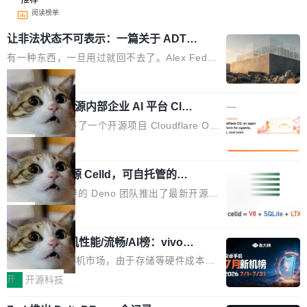
阅读榜单
让非法状态不可表示：一篇关于 ADT
的帖子在 Reddit 火了
有一种东西，一旦用过就回不去了。Alex Fedos
eev 管它叫"软件设计的基石"。 他说的东西不新
局
鲜——代数数据类型（ADT），尤其是和类型
Cloudflare 开源内部企业 AI 平台 Clou
（sum type）。但他说清楚了一件事：这不是类
dflare OS
型系统的学术体操，是日常编码的思维方式。 文
Cloudflare 发布了一个开源项目 Cloudflare O
章从一个简单的例子切入。一个网站的深色主题
S。如果你只看官方博客，你会觉得这是又一
局
设置，如果用布尔值 + 可空字段来表示——bool
个"AI 知识库 + 聊天机器人"——每个大厂都在
ean 表示是否可切换，nullable 的默认模式、浅
Deno 团队开源 Celld，可自托管的分
做，没什么新鲜的。 但 Kenton Varda 在 Twitte
布式 Durable Objects
色方案、深色方案——会产生大量无意义的组
r 上把事情说清楚了： 今天我们发布了 Cloudfla
Ryan Dahl 领导的 Deno 团队推出了最新开源项
合。方案缺了、配置冲突了、全 null 了。要知道
re OS，一个带连接器的聊天机器人，跟其他所
目 Celld，一个能在自己机器上运行 Cloudflare
局
哪些组合有效，作者说，你得靠"文档、校验、或
有科技公司做的一样。只不过，实际上它不一
Workers 和 Durable Objects 的守护进程。 设
者部落知识"。 换个写法。Rust 的 enum，两个
样。这是 Sandstorm.io 的重制版，我十年前的
鲁大师7月新机性能/流畅/AI榜：vivo夺
计思路很直接：每个对象是一个独立的 SQLite
变体：Switchable...
性能、流畅双第一，三星Galaxy Z系列
那个创业公司。不同的是，这次它构建在 Cloudf
数据库，按名称寻址，复制到你自己的 S3 兼容
2026年7月的手机市场，由于存储等硬件成本暴
新折叠缺席
lare Workers 上——我花了九年时间搭建的平台
存储库里。节点之间只通过这个存储库协调——
增，手机厂商的日子也不好过啊，新机速度明显
开
开源科技
——并且深度集成了 AI。这基本上是我十年秘密
没有控制平面，没有共识协议。每个对象自带一
放缓，因此硝烟味淡了许多。新机参数规格除开
计划的顶峰。 十年前，Ken...