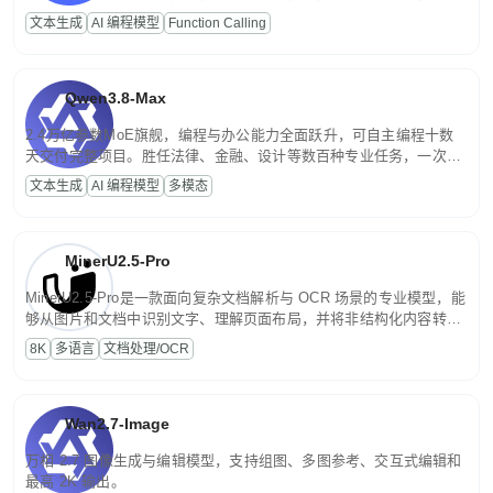
高并发、轻量化任务，适合日常对话、内容创作、基础 RAG、批量
文本生成
AI 编程模型
Function Calling
文案处理等普惠刚需场景。
Qwen3.8-Max
2.4万亿参数MoE旗舰，编程与办公能力全面跃升，可自主编程十数
天交付完整项目。胜任法律、金融、设计等数百种专业任务，一次对
话端到端交付生产级成果。原生视觉理解贯穿规划、执行与验证全流
文本生成
AI 编程模型
多模态
程，支持超长文档与长视频的深度语义解析。长程任务中自主规划与
闭环迭代，持续进化。
MinerU2.5-Pro
MinerU2.5-Pro是一款面向复杂文档解析与 OCR 场景的专业模型，能
够从图片和文档中识别文字、理解页面布局，并将非结构化内容转换
为便于存储、检索和二次处理的结构化结果。
8K
多语言
文档处理/OCR
Wan2.7-Image
万相 2.7 图像生成与编辑模型，支持组图、多图参考、交互式编辑和
最高 2K 输出。