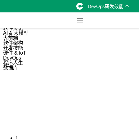
DevOps研发效能
综合
开源资讯
软件资讯
AI & 大模型
大前端
软件架构
开发技能
硬件 & IoT
DevOps
程序人生
数据库
1