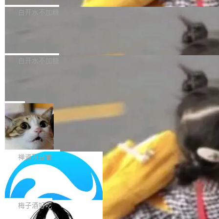
型，33B 参数，负责 768p 音视频生成（开
大幅增强，指令遵循能力大幅增强。在多项基准
Bug fixes and enhancements 修复了一个回归
白开水不加糖
源）；H3-Regenerate-2K 负责 in-context 重新
测试中，DeepSeek-V4-Flash 正式版性能可与
问题，该问题导致无法拉取图层中包含缺少明确
生成 2K ...
当前最强的闭源模型相媲美。 超算互联网现面向
Ant Design 6.5.3 发布，企业级 UI 设
父目录条目的目录的图像。moby/moby#53260
计语言和 React 实现
企业和开发者提供 DeepSeek-V4-Flash-0731
修复了一个回归问题，即CopyToContainer会拒
Ant Design 是阿里巴巴开源的一套企业级 UI 设
模型 API 调用服务，用户无需繁琐环境配置，一
绝遍历绝对符号链接的容器路径，例如/var/run -
计语言和 React 组件库。Ant Design 6.5.3 现
白开水不加糖
键接入即可快速调用，为各行业用户提供高性
> /run。moby/moby#53261 如需查看此版本中
已发布，主要更新内容如下： Input 修复 Input.
能、安...
的所有拉取请求和更改，可参阅： docker/cli, 2
DeepSeek V4 Flash 跑分全解析，13
OTP 使用字符串 mask 时仍采用 type="text" 的
个最强模型里它最便宜
9.7.1 milestone moby/moby, 29.7.1 milestone
问题，并保留显式 type 配置。#58835 修复 Inp
比它聪明的没它便宜，比它便宜的——哦，没有
更新说明：https://github.com/moby/...
ut.OTP 的 mask 为 true 时仍显示原始值的问
比它便宜的。 Artificial Analysis 更新了 DeepS
局
题。#58805 修复 Input.TextArea 调整大小手柄
eek V4 Flash 0731 的完整评测。一张 Intellige
在触摸设备上显示为小圆点的问题。#58812 Ty
禅道开源版 22.4 发布，内置 DevOps4.
nce Index vs Cost per Task 的散点图上，13
0 正式版，提供从代码提交到交付的全
pography 优化 Typography 省略提示在大列表
个模型排成一列，V4 Flash 贴着底部：$0.03
大家好， 禅道开源版22.4发布啦！本次发布我们
生命周期的管理能力
中的渲染性能。#58806 修复 Typography...
一次任务。 V4 Flash 的 Intelligence Index 得
带来了DevOps4.0系列的首个正式版本。 DevO
禅道项目管理软件
分 50，在 101 个模型中排第 3。排在它前面
ps4.0内置与禅道DevOps专业版同源的代码管理
的：Claude Opus 5（61 分）、Claude Fable
Solon 的 10 种 HTTP 服务器：改一行
核心，依托于全自研的GitFox代码托管引擎，我
依赖，换一个引擎
5（60 分）、GPT-5.6 Sol（59 分）、Kimi K3
们提供了从代码提交到交付的全生命周期的管理
用 Solon 做线上项目有一阵子了，有个点总让新
（57 分）、Grok 4...
能力。同时，我们 对禅道DevOps现有底层代码
接触的人觉得意外：服务器引擎是让你选的。 S
梅子酒好吃
进行了革命性的重构，为后续AI辅助编程、智能
olon 内核约 0.3MB，不内置固定的 HTTP 服务