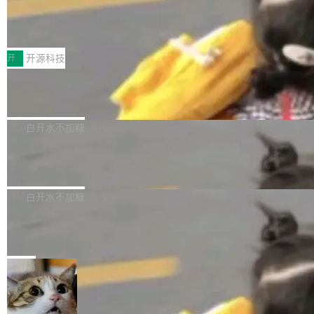
64 STAR64，以及 QEMU。 增强了对 POSIX.1
台鲸鸿动能协同华为游戏中心，面向游戏行业开
-2024 和 C23 编程接口标准的兼容性。 compat
技嘉X3D系列再添新成员 B850 AORU
发者及生态伙伴，系统呈现了平台在游戏领域的
S ELITE X3D主板强化性能体验
_linux(8) 增强了对 Linux 系统调用的支持，包
完整能力版图——从IAP高价值用户的全周期经
面向AMD Ryzen X3D处理器玩家，技嘉X3D系
括 epoll（围绕 kqueue 实现）、POSIX 消息队
营、到IAA游戏的“买变一体”正循环、再到联运与
列主板阵容迎来新成员——B850 AORUS ELITE
开
开源科技
列、...
广告协同的全链路经营闭环，以及面向全球市场
X3D。作为面向主流高性能平台打造的全新主板
的出海增长布局。 华为终端云业务商业化销售负
Zadig v5.0 发布：AI 发布专员与 AI 审
产品，B850 AORUS ELITE X3D延续技嘉在X3
查专员上线
责人在开场致辞中表示，游戏开发者的核心诉求
D平台优化上的技术积累，旨在为游戏玩家带来
我们团队这几天最大的卡点不是 AI 写得不够
已不再是“多一个投放渠道”，而是一套能够持续
更稳定、更高效的装机选择。 B850 AORUS ELI
好，是 AI 写得太好了。 好到审查排期从两天的
白开水不加糖
驱动增长的体系。截至目前，搭载HarmonyOS
TE X3D基于AMD AM5平台打造，支持AMD Ry
活儿拖成了五天。PR 一堆起来没人敢合，发布
6的终端设备已突破7000万台，注册开发者数量
zen 9000/8000/7000系列处理器，并针对X3D
Dgraph v25.4.0 发布，具有图形后端的
窗口推了又推。好到合进 main 分支的代码，我
已突破 1100 万。随着鸿蒙生态汇聚越来越多的
原生 GraphQL 数据库
处理器特性进行平台级优化。其搭载X3D鸡血模
们自己都没看完。 这事不是个例。GitLab 调研
Dgraph 是一个水平可扩展的分布式 GraphQL
高质量游戏...
式2.0，可根据不同使用场景释放处理器潜力，
过 1528 名开发者，85% 说 AI 把瓶颈从写代码
数据库，有一个图形后端。作为一个原生的 Gra
白开水不加糖
帮助玩家在游戏与高负载应用中获得更充分的性
转移到了审代码。 写代码有人替你干了。但审代
phQL 数据库，它严格控制数据在磁盘上的排列
能表现。 在核心规格方面，B850 AO...
码、把关发版这两道关，还得靠人肉扛。 V5.0
竹知了：一个零依赖的单文件 HTML，
方式，以优化查询性能和吞吐量，减少集群中的
把儿时竹蝉玩具搬进浏览器
想让 AI 一起盯。
磁盘寻道和网络调用。 Dgraph v25.4.0 现已发
竹知了（zhuzhiliao）是那种小时候路边摊上几
布，具体更新内容包括： feat(zero)：Zero 现
块钱的玩意儿——一根小竹签，一个竹筒，一头
局
支持 --security superflag（token=...;whitelist
系着涂了松香的线。甩起来，竹膜震动，发出“哇
=...），与 Alpha 版本的格式一致，并据此对其
30倍效率升级：解锁医学影像数据要素
——哇”的蝉鸣声。实物越来越难找了，有开发者
价值化的真实路径
管理 HTTP 端点进行授权。 <blockquote> <p>