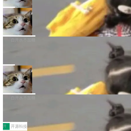
只为金钱，不为使命
1，U1.5-Lite-Preview 在以下方向上带来了显著
tl 是一个 Ubuntu 专有的包，它和它的依赖项都
顶级 AI 研究员在两家公司之间来回跳，中间只
提升： 原生支持4K图像生成； 更精细的局部纹
是 Ubuntu 专有的，不会用在其他发行版上。」
隔了几天。 Lilian Weng 上周刚宣布因健康原因
局
理、细节与真实世界质感； 更准确的中英文文字
所以 deb 版本的受众实际上为零。既然只有 Ub
离开 Thinking Machines Lab，说自己作为联合
生成与复杂版式组织； 更稳定的图...
FFmpeg 9.0 发布
untu 用户在用，那用 snap 打包就没什么可纠结
创始人的角色「太累了」。几天后，The Inform
的。 从 deb 到 snap 的迁移路径 hwctl 是 rust-
ation 就曝出她将重回 OpenAI，负责递归自我
FFmpeg 9.0 现已发布，包含多项改进。官方更
hwlib 硬件 API 库的一部分，命令行工具负责查
改进方向的研究。她是 Thinking Machines 过
新日志列出的 9.0 版本主要更新内容如下： 扩
白开水不加糖
询 Ubuntu 的硬件认证数据库。...
去一年内第四个离开的联合创始人。 这家由前
展 AMF 色彩转换器 (vf_vpp_amf) 的 HDR 功能
DeepSeek V4 Flash 单日消耗 8 万亿 t
OpenAI CTO Mira Murati 创立的公司，连创始
MP4 muxer 中支持 LCEVC 音轨复用 Playdate
okens 登顶热搜
团队都留不住。 但 Thinking Machines 不是唯
视频编码器和多路复用器 添加 v360_vulkan filt
8 万亿 tokens。一天。一家公司的消耗。 Open
一在人才争夺战中失血的公司。六月，Google
er HE-AAC 960 解码 (DAB+) transpose_cuda
Code 在 X 上发帖：「DeepSeek Flash did 8T
局
连失两员大将：Noam Shazeer 去了 Op...
filter 添加 AMF Frame Rate Converter (vf_frc
tokens on August 1st. 5T of free usage + 3T
_amf) filter SMPTE 2094-50 元数据支持和直
NetBSD 11.0 正式发布
on OpenCode Go.」79.8 万次浏览，连带着 #
通 ProRes RAW VideoToolbox 硬件加速器 AP
DeepSeek一天消耗了8万亿# 上了微博热搜——
NetBSD 11.0 现已正式发布，这是 NetBSD 操
V ...
注意这是 OpenCode 一家的消耗。 OpenCode
作系统的第十八个主要版本。 自 NetBSD 10.1
白开水不加糖
是 Anomaly 出品的 AI 编程工具，套餐 10 美元/
以来的变化 更新亮点： 新增对 RISC-V 处理器
月。用户交了 10 美元，就能用 DeepSeek Flas
2026 ChinaJoy鸿蒙游戏增长臻享会举
架构的支持。NetBSD 11.0 是首个支持 64 位 R
办，鲸鸿动能系统呈现游戏行业解决方
h 随便写代码，按网友说法：「怎么使劲用也用
ISC-V 平台的稳定版本，涵盖一系列基于 StarFi
8月1日，2026 ChinaJoy期间，鸿蒙游戏增长臻
案
不完。」5T 来自免费额度，3T 来自 Go...
ve JH71XX 的设备，例如 VisionFive 2、PINE
享会在上海举办。鸿蒙生态的全场景智慧营销平
开
开源科技