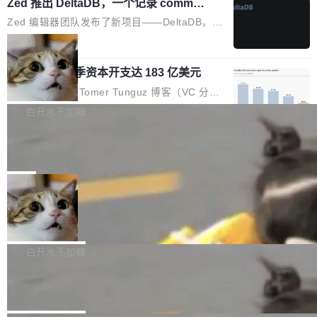
个小型数据库，应用天然按分片构建，单个数据
Zed 推出 DeltaDB，一个记录 commit
高价的三星折叠（三星Galaxy Z Fold8 Ultra / Z
之间所有操作的版本控制系统
库的竞争和爆炸半径问题在设计层面就被消除
Fold8 / Z Flip8）外，其余要么是中低端机器，
Zed 编辑器团队发布了新项目——DeltaDB，一
了。 闲置的 cell 会休眠到几乎不占资源。当 cel
例如iQOO Z11i、REDMI Note 17、REDMI No
个在 git commit 之间记录每一次编辑操作的版
局
l 迁移或唤醒时，新宿主从 S3 恢复 SQLite 数据
te 17 Pro、OPPO K15，要么是vivo X300 E这
本控制系统。目前处于 Early Access 阶段。 De
库继续执行。存储库是持久化的唯一真相...
样的次旗舰。 Galaxy Z Fold8 Ultra / Z Fold8 /
SpaceXAI 单季资本开支达 183 亿美元
ltaDB 的核心思路直接写在 landing page 最显
Z Flip8三款折叠屏新机均在7月22日发布，且全
眼的位置：「Software is made between com
根据风险投资人Tomer Tunguz 博客（VC 分
部搭载骁龙8 Elite Gen5 for Galaxy，它们本该
mits」——软件是在 commit 之间写出来的。git
析）披露的最新分析与第二季度业绩报告，Spac
白开水不加糖
是7月性...
只记录了你提交的最终状态，但真正的工作过程
eXAI在上个季度的总资本支出飙升至183.7亿美
——打字、删改、试错、agent 对话——都在 co
Meta 发布终端编程 Agent“Muse Cod
元。其中，绝大部分资金被直接用于 AI 领域，
e” 和 Muse Spark 1.2 模型
mmit 之间的空隙里丢失了。 DeltaDB 要做的就
金额高达158.3亿美元，这一单项投入已经逼近
Meta 今天发布了两款 AI 产品：Muse Code，
是把这段空隙补上。 回退到任何一次编辑：Delt
微软同期总资本开支的四成。 与亚马逊、Alpha
一个在终端里运行的编程 agent；Muse Spark
局
aDB 捕获 commit 之间的每一次操作，...
bet、微软以及 Meta 等传统科技巨头相比，Spa
1.2，驱动这个 agent 的新模型。一句话概括：
ceXAI的资金消耗速度尤为引人瞩目。然而，支
美团开源 LoHoSearch，用知识图谱校
你可以用 curl -fsSL https://dev.meta.ai/install.
准 AI 能力认知
撑庞大支出的资金来源却呈现出截然不同的面
sh | bash 安装一个能在大项目里自动规划、写
机器出题的前提，是让机器拥有全局视野。整个
貌。数据显示，微软和 Meta 主要依托充沛的经
代码、验证结果的 AI 终端工具。 据介绍，Muse
构建流程可以分为四个环节：建图 → 控制难度
白开水不加糖
营现金流来覆盖资本开支，其资本支出覆盖率分
Code 是 Meta 的编程 agent 产品。它和市场上
→ 质量把关 → 数据概览。
别达到155% 和106%;而SpaceXAI的经营现金
腾讯开源 UCL-MPComm 通信库
已有的终端编程 agent 在设计理念上有几个明显
流仅能覆盖资本开支的12...
的差异点。 异步后台 agent：Muse Code 有一
腾讯网平团队宣布开源了 UCL-MPComm 通信
个主 agent 循环，外加一组后台 agent。这些后