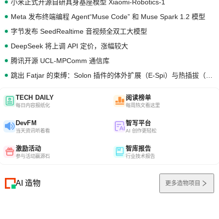
小米正式开源自研具身基座模型 Xiaomi-Robotics-1
Meta 发布终端编程 Agent“Muse Code” 和 Muse Spark 1.2 模型
字节发布 SeedRealtime 音视频全双工大模型
DeepSeek 将上调 API 定价，涨幅较大
腾讯开源 UCL-MPComm 通信库
跳出 Fatjar 的束缚：Solon 插件的体外扩展（E-Spi）与热插拔（H-Spi）
TECH DAILY
阅读榜单
每日内容报纸化
每周热文看这里
DevFM
智写平台
当天资讯听着看
AI 创作更轻松
激励活动
智库报告
参与活动赢源石
行业技术报告
AI 造物
更多造物项目