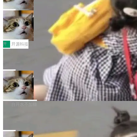
诉讼，称“Apple is getting this wron
（<a href="https://bugzilla.mozilla.org/show_
orkers 跑了十年 Isolate。用 CEO Matthew Pri
上个月，苹果一纸诉状把 OpenAI 告上法庭，指
g”
bug.cgi?id=204...
nce 的话说：「我们一生都在用 Isolate 运行代
控其挖角苹果前员工并窃取商业秘密。苹果的诉
局
码，而 AI Agent 不需要容器，它们需要的是 Iso
状把 OpenAI 描述成一个系统性地从前东家挖
late。」 容器为什么不合适 容器的问题在于启动
HUAWEI MatePad Edge上架WorkBu
人、套取机密信息的对手。 OpenAI 没发律师
ddy鸿蒙PC版，说话就能干活的AI办公
和销毁都太重了。一个 Agent 要执行的任务可能
函，也没选择庭外沉默。它在官网贴了一篇博
全能AI工作台WorkBuddy鸿蒙PC版上架HUAWE
搭子
只需要几毫秒的 CPU 时间，但容器从冷启动到
文，标题只有六个字：Apple is getting this wro
I MatePad Edge应用市场，直接下载即可使
开
开源科技
就绪要花数秒。如果未来有十...
ng。 然后，它把邮件往来和 iMessage 聊天记
用，与鸿蒙电脑上的体验一致。值得一提的是，
FFmpeg 9.0 发布：代号“Lei”，以此纪
录全贴了出来。 他发错人了 苹果外部律师 Gabr
这是目前市面上唯一支持平板接入WorkBuddy P
念中国开发者雷霄骅
iel Gross 来自 Weil 律所，2 月 23 日下午 5:53
C版的产品，搭载“人机双写”重磅功能——你写
全球知名开源多媒体框架 FFmpeg 今天正式发
给 OpenAI 总法律顾问 Che Chang 发了封邮
你的，AI写AI的，同屏协作互不干扰。一句话让
布了 9.0 版本。这个版本除了带来新一代音视频
局
件，附了一封长信，要求 OpenAI 配合调查前苹
AI帮你干活，现在开启全新体验！ 温馨提示：
处理能力和硬件加速支持之外，还有一个特殊之
果员工带走机密信...
亚马逊成本失控：AI 写代码烧掉 1215
体验WorkBuddy鸿蒙PC版前，请将 HUAWEI M
处：FFmpeg 9.0 的代号是“Lei”。 这个名字，
万元，超预算 860%
atePad Edge 升级至 HarmonyOS 6.1.0.135S
来自中国开发者雷霄骅（Lei Xiaohua）。 对于
外媒近日曝光了亚马逊的多份内部报告显示，AI
P9 patch03及以上版本。 *升级路径：设置 > 搜
很多中国音视频开发者而言，这个名字并不陌
导致公司在多个项目上超支。《金融时报》报道
白开水不加糖
索“软件更新” > 检查更新，即可搜索新版本，下
生。十年前，他通过大量中文技术文章、源码分
称，仅一个项目的成本超支就高达 180 万美元
载安装完成升级即可。 没有...
析和开源示例，让一代开发者第一次真正理解 F
Hugging Face CEO 发声：中国正在开
（约合人民币 1215 万元）。 具体来说，一名工
源模型上碾压我们
Fmpeg，也成为很多人进入音视频开发领域的
程师借助 Anthropic 旗下 Claude Sonnet 模型
"他们正在开源模型上碾压我们。" Hugging Fac
“启蒙老师”。 而今年，恰好是雷霄骅离世十周
编写程序，目标是完成电商平台作者信息与商品
e CEO Clément Delangue 在 CNBC 的采访里
局