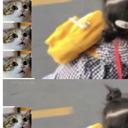
年。FFmpeg 社区最终选择用一个大版本的名
列表的数据匹配 —— 一项常规的数据处理任
没有拐弯抹角。他说中国正在赢得 AI 竞赛，而
字，留下了这份纪念。 雷霄骅曾是中国传媒大学
务，最终却产生了 180 万美元的账单，实际支出
当 AI agent 把源码变成了最好的扩展系
且按目前的速度，中国 AI 工具预计在今年底或
数字电视技术方向的博士生，长期从事视频、音
统，开发者工具必须开源
超出原定预算 860%。 更令人意外的是，该项目
2027 年就能追上美国前沿实验室的水平。 Dela
五年前，David Crawshaw 问过很多软件工程师
频技...
最终并未成功落地，而高额算力消耗持续运行长
ngue 把原因归结为一件事：开放协作。中国的
一个问题：你写过什么给自己用的程序？答案几
局
达 5 个月，公司直到财务对账时才察觉异常。这
AI 开发者在一个共享和协作的生态里加速迭代，
乎都是没有。工程师们整天用别人写的程序写程
意味着一个无人看管的 AI 程序，在近半年时间
而美国模型厂商在"闭门造车"。他的原话是 "buil
DeepSeek Harness 宣布内测邀请，全
序给别人用。偶尔有人自己写个博客系统、智能
里日夜不停地"烧钱"。 复盘显示，...
网最大规模开源 Agent 路演现场诞生
ding in silos"——各自为战，互不通气。 这个判
家居控制、家庭实验室，都算稀奇事。 Crawsh
一条内测招募帖，发出去的时候大概没人想到它
断从他嘴里说出来分量不同。Hugging Face 是
aw 是 Shelley 的作者，一个开源 AI coding age
会变成一场开源 Agent 生态的路演。 8月1日，
局
全球最大的开源 AI 平台，上面跑着上百万个模
nt。他最近在博客上写了一篇文章，核心论点很
DeepSeek Harness 团队负责人崔添翼（tiany
型。谁在开源赛道上领先，...
简单：开发者工具必须开源。 理由不是传统的自
商汤 SenseNova U1.5-Lite-Preview
i）在 X 上发帖： 「如果你是 Agent Harness 相
开源
由软件情怀，而是一个跟 AI agent 直接相关的
关开源项目的开发者，希望参加 DeepSeek Har
商汤科技宣布面向社区开源轻量级统一多模态模
技术判断。 两行 prompt 就能个性化任何软件 C
ness 的内测，可以回复或私信联系我。请附上
型的预览版本 SenseNova U1.5-Lite-Preview。
白开水不加糖
rawshaw 给出了两个 prompt。 第一个： "下载
GitHub id 以及开源代表作。」 DeepSeek 曾在
公告称，SenseNova U1.5-Lite-Preview并非简
某个软件的源码，在本地构建。修改 agent ...
官方招聘信息中写过一条简洁有力的公式：Mod
Ubuntu 将核心系统包从 deb 转成了 s
单的模型规模升级，而是基于 SenseNova U1
nap
el + Harness = Agent。模型负责理解和推理，
的一次系统性迭代，不仅在同一架构中贯通视觉
Ubuntu 正在把又一个核心系统包从 deb 转为 s
Harness 负责把能力落到真实环境中——调用工
理解、推理、生成与编辑，还仅以 8B-MoT 的轻
nap。这次是 hwctl——一个用来检查 Ubuntu
局
具、读写文件、管理上下文、处理错误、完成闭
量大小，将能力推进到4K、更精细的真实质感、
硬件认证状态的命令行工具。 Canonical 工程师
环。崔添翼招人的标...
更复杂的视觉控制和可持续迭代编辑。 相比 U
Dario Amodei 担心新人来 Anthropic
Alan Griffiths 在邮件列表中说得很直白：「hwc