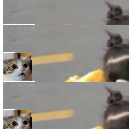
成本降低 30%，精度不变。 FP8 省的不仅是显
先理解你的语境和意图，再把准确的文字直接给
s： 实现了URL.Parse()便捷功能 对浏览器内部
存 KV cache 是推理时最吃显...
到你。从“逐字转写、单点优化”演进为“理解语
PostgreSQL 18/19 新特性深度解读
函数添加了多项边界检查，以避免潜在的越界访
境、兼容场景、一键直出”。 Hy ASR 3.0 previe
问、下溢和溢出。（DiD） 修复了加载和解析内
演讲者分享了一个有趣的实践：面对 PG 18 已
w 不要求标准普通话，方言识别覆盖粤语、吴语
容提供的字体时出现的几个问题 为避免音频加
发布的 Release Notes，他利用 AI 工具（如 Co
白开水不加糖
等 10 大方言片区和 20 余个二级小片区。在开
载、处理和播放过程中可能出现的一系列错误，
pilot）对数千条 commit 日志进行自动分析，先
源评测集中，Hy ASR 3.0 preview 在多语种的
对音频采样频率设定了下限 采样率低于 8kHz
慕尼黑市政府为全职开源项目维护者提
让模型总结出三十余条潜在特性，再逐条要求生
WER（...
供资助
（通常被认为是 "telephone"/"walkie-talkie" 音
成详细解释和代码校验，最终筛选出对用户体感
"在过去大约 10 年的大部分时间里，libexpat 的
质的最低采样率）的音频格式将被拒绝 修复了 C
最强的若干项。对于尚未正式发版的 PG 19，则
维护工作一直与我的日常工作、家务、社交生活
局
SS 圆角虚线样式中可能存在的问题 如果表单中
通过拉取过去一年内（从 PG 18 Beta1 时间点
和休闲娱乐竞争时间。" 这是 libexpat 维护者 S
的图像元素不在同一个子树中，则它们将不再关
至今）的所有 commit，同样交由 AI 分析提炼。
Firefox 153.0.3 发布
ebastian Pipping 写在博客里的话。8 月 4 日，
联 加...
经过人工复核，准确度令人满意。这一方法也为
他宣布了一个新消息：从 2026 年 8 月 1 日起，
Firefox 153.0.3 现已发布，具体更新内容如
社区爱好者提供了高效跟踪新版本的思路。
他可以全职维护 libexpat 了，最长 6 个月。发
下： New Smart Window 包含多项增强功能：
白开水不加糖
工资的是慕尼黑市政府。 libexpat 是一个 C99
<ul> <li>现在建议列表会显示更多结果，方便用
编写的流式 XML 解析器，MIT 许可证。和 libx
Cloudflare Computer 开源：你的 Age
户查找历史记录和切换到已打开的标签页。（<a
nt 需要一台电脑，而不是一个容器
ml2 一样，它是世界上使用最广泛的 XML 解析
href="https://bugzilla.mozilla.org/show_bug.c
Cloudflare 开源了名为 @cloudflare/computer
库之一。你的操作系统、浏览器、无数的基础设
gi?id=2019042">Bug&nbsp;2019042</a>）</l
的 npm 包。项目的核心论点是：容器不适合 Ag
局
施软件，很可能都在用它。而过去十年，维护它
i> <li>现在，助手可以直接使用 Exa 的网络搜索
ent 计算。真正适合的，是 Isolate。 Cloudflare
的人一直在用业余...
结果回答问题，而无需将问题转交给搜索引擎。
OpenAI 公开邮件和聊天记录回应苹果
工程师在这件事上没什么可谦虚的——他们用 W