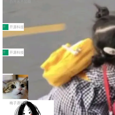
库，并将作为transport接入Mooncake TENT。
白开水不加糖
台 agent...
该通信库针对AI Memory池化场景的数据传输需
CoStrict入选工信部2025人工智能应用
求进行了深度优化，能够实现数据中心内大规模
典型案例
计算节点间多种内存类型的高性能通信。 UCL-
近日，工信部科技司公示《2025人工智能应用典
MPComm将作为一种传输引擎接入Mooncake T
型案例入选名单》，深信服“面向企业研发场景的
开
开源科技
ENT，实现零拷贝传输性能提升30%、非零拷贝
开源 AI 编程平台 CoStrict 应用”凭借卓越的技术
传输性能最高提升5倍。UCL-MPComm底层基
深信服AI算力网关入选工信部人工智能
创新与落地成效成功入选。 全链路私有化部署，
应用典型案例！
于自研UCL-Engine通信引擎，后续腾讯网平将
助力企业AI研发安全落地 当前，越来越多企业已
前不久，工业和信息化部正式发布《2025年人工
持续开源更多基于UCL-Engine的高性能通信组
经开始引入 AI Coding 工具，通过调用公有云模
智能应用典型案例名单》，集中展示人工智能在
开
开源科技
件。 腾讯网平团队在UCL-MPComm中实现了一
型或企业内部部署模型提升研发效率。但随着 AI
各领域的应用成果，覆盖技术底座、行业赋能、
个独立于业务线程的全局通信引擎（Engine），
Coding 从个人辅助工具逐步走向团队级、组织
Jeff Dean 离开 Google：一个时代的结
产品应用、支撑保障、专题等五大方向。深信服
并实...
束，一个实验室的开始
级应用，企业在规模化落地过程中，对安全性、
AI算力网关（AI创新平台）成功入选！ 随着各行
Google 员工编号 20。MapReduce 作者之一。
可控性和代码质量提出了更高要求。 首先是数据
各业的Agent走向规模化建设，算力构成形态逐
Bigtable 作者之一。TensorFlow 的作者之一。
局
安全与合规要求。对于大多数普通研发场景，公
渐丰富，用户关注的重点也在发生变化：不只是
Gemini 的架构师。Google 首席科学家。 Jeff D
有云模型能够满足快速试用和效率提升的需求。
让AI用起来，还要进一步看清混合算力时代下，
🔥 SolonCode v2026.8.4 发布：界面
ean 在 Google 工作了 27 年后，宣布离职。 他
但对于金融、能源、医疗等对数据安全要求较...
字体可调、22 种语言、记忆搜索增强
Token花在哪里、算力是否被充分利用，以及持
不是一个人走。一同离开的还有 Sanjay Ghema
打开终端就能上岗的全中文编码智能体，这一轮
续增长的AI成本该如何优化。 深信服AI算力网关
wat（Google 员工编号 23，Jeff Dean 二十多
把「看得清、用母语、记得住」三件事一次补
梅子酒好吃
正是围绕这些实际问题，从Token治理和成本治
年的编程搭档，MapReduce 和 Bigtable 的共同
齐。 SolonCode 是什么 SolonCode 是杭州无
理两个方面，让用户的每一份算力都看得清、管
作者）、Quoc Le（Google 大脑核心成员，Se
让“代码语义理解”深度释放AI Coding
耳科技研发的企业级终端编码智能体——一位全