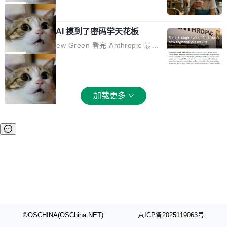
和 Gluon 两种 GPU 编程语言，重写了生产环境
全部反超。Terminal Bench 2.1 从 61.8 涨到 8
波存在感，今天 H3 来了——一款全模态生成模
局
的 GPU 内核，找出了哪...
2.7，DeepSWE 从 7.3 涨到 54.4，DSBench-F
型，而且承诺几天内开源权重。 先看能力边界。
ullStack 从 37.0 涨到 68.7。不说别的，一个 Fl
Anthropic 的 AI 摸到了密码学天花板
H3 接受文本、图像、视频、声音任意组合作为
ash 型号干翻了三个月前代表最高水平的 Pro 预
输入（它叫多模态上下文），输出带原生双声道
密码学家 Matthew Green 看完 Anthropic 最新
览版，这件事本身就够说明后训练的威力了。 跟
音频的视频，最高 15 秒 2K 分辨率。举个例
的密码分析成果后，写了篇博客。标题很克制：
局
它一起来的还有两...
子：扔进去一段参考视频（取它的希区柯克运
「一些想法」，但内容不克制。 先说 Anthropic
镜）、一张人物图片、一段歌声录音，用自然语
做了什么。他们让未发布的 Claude Mythos 模
言告诉模型你要什么——H3 自己搞定剩下的。
型去跑密码分析，出了两个结果：一个攻击了后
加载更多
这个"自己搞定"说起来轻巧，背后的训练范式变
量子签名方案 HAWK，另一个是对缩减轮次 AE
化不小。 MiniMax 之前做过两代视频模型（Hail
S 的改进攻击。 HAWK 这个结果，用 Green 的
uo 01 和 02），每一代都是按任务拆分的专家
话说，「可能直接杀死了一个正在认真考虑标准
模型：文生图一个、图编辑一个、主体参考一
化的密码方案。」 而且用的不是什么新武器。G
个、...
reen 反复强调这一点：AI 没有发明新的数学。
它做的是把已知工具——那些密码学家早就握在
手里的锤子和扳手——组合得比人类更彻底。他
引用了 Cl...
©OSCHINA(OSChina.NET)
京ICP备2025119063号