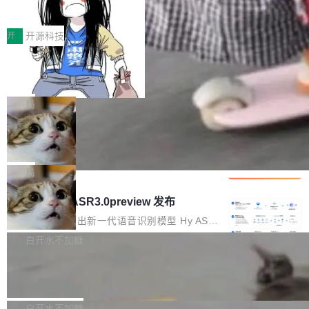
得住、用得稳、省得下、更安全！ 一、从现在开
价值潜能：华为云码道（CodeArts）
q2Seq 和 DocAI 的共同发明人）以及 Oriol Vin
中文驱动的数字员工，自主理解需求、规划步
一、代码仓深度理解技术的作用与价值 在软件工
始，Token使用一目...
代码仓技术解析
yals（Gemini 联合负责人，AlphaSta...
骤、编写代码。不挑模型、不挑平台，curl 一行
程实践中，代码仓是企业核心知识资产的主要载
开
开源科技
装完即用。 开源地址：Gitee · GitCode · GitHu
体。企业级代码仓库通常包含数十万乃至数百万
b 安装 支持 Java 8+（8~26）、macOS / Linu
一条“删库”命令跑 17 小时，算法工程
个文件，其规模远超单次模型调用可承载的上下
师删光 89TB 数据只为干私活
x / Windows / Harmony PC。 # macOS / Linu
文窗口。随着项目规模的持续扩张与代码历史的
最高人民检察院8月4日公布了一起案件：北京一
x / Harmony PC curl -fsSL https://solon.noea
不断累积，代码仓中的模块关系、接口契约、业
名90后算法工程师王某，为了给自己接的私活腾
局
r.org/solon...
务逻辑等关键信息往往分散于数十乃至数百个文
服务器空间，删光了公司AI游戏部门的全部核心
件之中，形成高度复杂的知识关联网络。传统的
Cloudflare 分享推理优化实践：KV ca
数据。 王某2024年1月入职东城区某科技公司AI
che 量化 + 权重压缩，吞吐量提升 4
代码检索手段（如关键词匹配、目录遍历）仅能
短剧部门，有互联网大厂背景。在公司内部架构
Kimi 和 GLM 是当前最强的大模型系列之一，但
1%，成本降 30%
在语法层面完成文本定位，难以触及代码的语义
调整期间，部门三次通知全员将数据从A集群迁
它们有一个共同的问题：太吃显存了。月之暗面
局
内涵与结构关联，导致开发者使用代码智能体在
移到B集群，王某都回复了"收到"。 他没有迁移
的 Kimi K 系列和智谱的 GLM 都是长上下文、M
理解大规模代码仓时面临显著"代码仓理解"瓶
腾讯混元 Hy ASR3.0preview 发布
数据。2024年9月3日下午4点，他使用此前登录
oE 架构的大模型，好用到让人上瘾，但 GPU 显
颈。 代码仓深度理解服务（以下简称" CodeBas
的账号密码进入A集群，输入了一条被程序员圈
存永远不够用。 Cloudflare 的 Workers AI 团队
腾讯混元正式推出新一代语音识别模型 Hy ASR
e深度理解服务"）是华为云码道（CodeA...
称为"删库跑路"的命令——最高管理员权限、无
一直在跑这些模型的推理。他们在官方博客上发
3.0preview。基于最新一代大语言模型 Hy3 的
白开水不加糖
需确认、强制递归删除。17个小时后，运维人员
了一篇技术文章，详细拆解了三种让大模型在 G
语言理解能力，以及融合了高精度语音识别与深
发现异常并中止进程时，89TB数据已经没了。
Pale Moon 34.3.2 发布，苍月浏览器
PU 上跑得更省、更快的技术手段——KV cache
度语义理解能力，实现了语音识别能力的全面升
删掉的是AI游戏部门的全部开发文件，包括公司
量化、模型权重压缩、以及共享 KV cache 的完
级。 根据介绍，Hy ASR3.0preview 目标在于：
Pale Moon 34.3.2 现已发布，这是一个安全更
自研的多个文生3D和...
整性保护。效果是：吞吐量提升 41%，每 token
让语音识别不再只是听清，而是真正听懂。通过
新和少量网页兼容性修复版本。 Changes/fixe
白开水不加糖