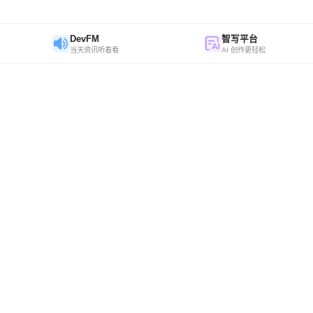
DevFM
智写平台
当天资讯听着看
AI 创作更轻松