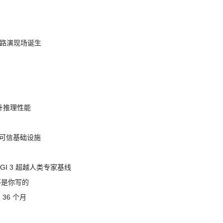
nt 路演现场诞生
提升推理性能
态的可信基础设施
AGI 3 超越人类专家基线
不是你写的
 36 个月