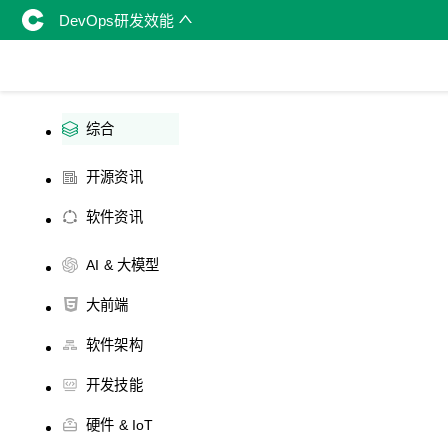
DevOps研发效能
综合
开源资讯
软件资讯
AI & 大模型
大前端
软件架构
开发技能
硬件 & IoT