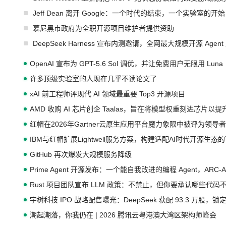
Jeff Dean 离开 Google：一个时代的结束，一个实验室的开始
慕尼黑市政府为全职开源项目维护者提供资助
DeepSeek Harness 宣布内测邀请，全网最大规模开源 Age
OpenAI 宣布为 GPT-5.6 Sol 调优，并让免费用户无限用 Luna
许多顶级实验室的人现在几乎不读论文了
xAI 前工程师评现代 AI 领域最重要 Top3 开源项目
AMD 收购 AI 芯片创企 Taalas，旨在将模型权重刻进芯片以
红帽在2026年Gartner云原生应用平台魔力象限中被评为领导者
IBM与红帽扩展Lightwell服务方案，构建适配AI时代开源生
GitHub 再次爆发大规模服务降级
Prime Agent 开源发布：一个能自我改进的编程 Agent，ARC-
Rust 项目团队宣布 LLM 政策：不禁止，但你要承认哪些代码
宇树科技 IPO 战略配售曝光：DeepSeek 获配 93.3 万股，锁定
潮起潮落，你我仍在 | 2026 腾讯云粤港澳大湾区架构师峰会