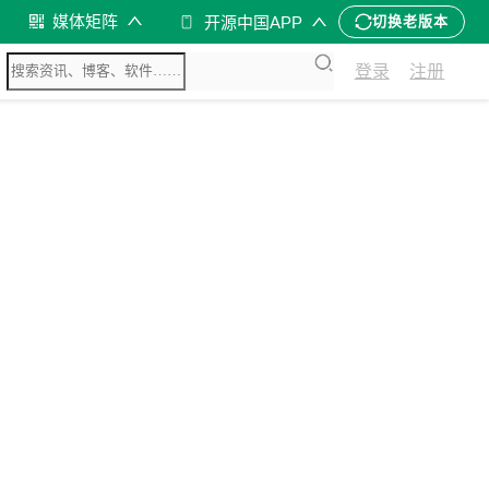
媒体矩阵
开源中国APP
切换老版本
登录
注册