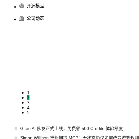
开源模型
公司动态
1
2
3
4
5
Gitee AI 队友正式上线，免费领 500 Credits 体验额度
Simon Willison 重新拥抱 MCP：无状态协议如何改变游戏规则