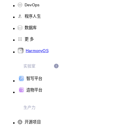
DevOps
程序人生
数据库
更 多
HarmonyOS
实验室
智写平台
造物平台
生产力
开源项目