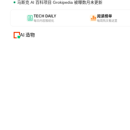
马斯克 AI 百科项目 Grokipedia 被曝数月未更新
TECH DAILY
阅读榜单
每日内容报纸化
每周热文看这里
AI 造物