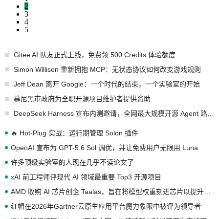
2
3
4
5
Gitee AI 队友正式上线，免费领 500 Credits 体验额度
Simon Willison 重新拥抱 MCP：无状态协议如何改变游戏规则
Jeff Dean 离开 Google：一个时代的结束，一个实验室的开始
慕尼黑市政府为全职开源项目维护者提供资助
DeepSeek Harness 宣布内测邀请，全网最大规模开源 Agent 路演现场诞生
🔥 Hot-Plug 实战：运行期管理 Solon 插件
OpenAI 宣布为 GPT-5.6 Sol 调优，并让免费用户无限用 Luna
许多顶级实验室的人现在几乎不读论文了
xAI 前工程师评现代 AI 领域最重要 Top3 开源项目
AMD 收购 AI 芯片创企 Taalas，旨在将模型权重刻进芯片以提升推理性能
红帽在2026年Gartner云原生应用平台魔力象限中被评为领导者