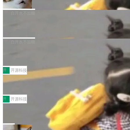
准 AI 能力认知
撑庞大支出的资金来源却呈现出截然不同的面
sh | bash 安装一个能在大项目里自动规划、写
机器出题的前提，是让机器拥有全局视野。整个
貌。数据显示，微软和 Meta 主要依托充沛的经
代码、验证结果的 AI 终端工具。 据介绍，Muse
构建流程可以分为四个环节：建图 → 控制难度
白开水不加糖
营现金流来覆盖资本开支，其资本支出覆盖率分
Code 是 Meta 的编程 agent 产品。它和市场上
→ 质量把关 → 数据概览。
别达到155% 和106%;而SpaceXAI的经营现金
已有的终端编程 agent 在设计理念上有几个明显
腾讯开源 UCL-MPComm 通信库
流仅能覆盖资本开支的12...
的差异点。 异步后台 agent：Muse Code 有一
腾讯网平团队宣布开源了 UCL-MPComm 通信
个主 agent 循环，外加一组后台 agent。这些后
库，并将作为transport接入Mooncake TENT。
白开水不加糖
台 agent...
该通信库针对AI Memory池化场景的数据传输需
CoStrict入选工信部2025人工智能应用
求进行了深度优化，能够实现数据中心内大规模
典型案例
计算节点间多种内存类型的高性能通信。 UCL-
近日，工信部科技司公示《2025人工智能应用典
MPComm将作为一种传输引擎接入Mooncake T
型案例入选名单》，深信服“面向企业研发场景的
开
开源科技
ENT，实现零拷贝传输性能提升30%、非零拷贝
开源 AI 编程平台 CoStrict 应用”凭借卓越的技术
深信服AI算力网关入选工信部人工智能
传输性能最高提升5倍。UCL-MPComm底层基
创新与落地成效成功入选。 全链路私有化部署，
应用典型案例！
于自研UCL-Engine通信引擎，后续腾讯网平将
助力企业AI研发安全落地 当前，越来越多企业已
前不久，工业和信息化部正式发布《2025年人工
持续开源更多基于UCL-Engine的高性能通信组
经开始引入 AI Coding 工具，通过调用公有云模
智能应用典型案例名单》，集中展示人工智能在
开
开源科技
件。 腾讯网平团队在UCL-MPComm中实现了一
型或企业内部部署模型提升研发效率。但随着 AI
各领域的应用成果，覆盖技术底座、行业赋能、
个独立于业务线程的全局通信引擎（Engine），
Coding 从个人辅助工具逐步走向团队级、组织
Jeff Dean 离开 Google：一个时代的结
产品应用、支撑保障、专题等五大方向。深信服
并实...
束，一个实验室的开始
级应用，企业在规模化落地过程中，对安全性、
AI算力网关（AI创新平台）成功入选！ 随着各行
Google 员工编号 20。MapReduce 作者之一。
可控性和代码质量提出了更高要求。 首先是数据
各业的Agent走向规模化建设，算力构成形态逐
Bigtable 作者之一。TensorFlow 的作者之一。
局