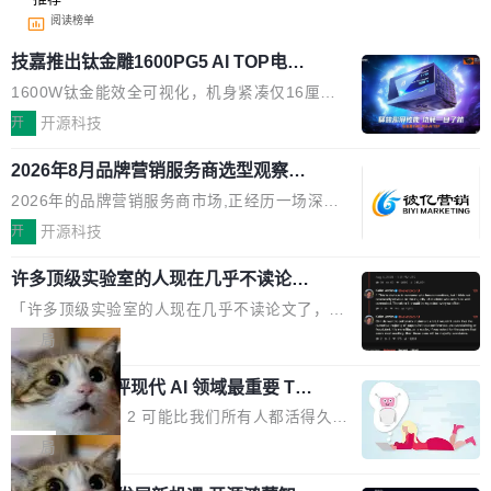
阅读榜单
技嘉推出钛金雕1600PG5 AI TOP电
源：为发烧级主机与本地AI算力打造旗
1600W钛金能效全可视化，机身紧凑仅16厘米
舰供电方案
继2026台北电脑展首度亮相后，技嘉科技近日正
开
开源科技
式发布钛金雕1600PG5 AI TOP电源。这款高端
2026年8月品牌营销服务商选型观察：
电源专为发烧级DIY主机与本地AI算力平台打
从流量思维到品牌资产思维的范式转移
造，整机长度仅16厘米，提供1600W额定功率
2026年的品牌营销服务商市场,正经历一场深刻
与80PLUS钛金能效；支持ATX 3.1与PCIe 5.1
的价值重构。全球全案品牌代理机构市场从2025
开
开源科技
规范，结合服务器级元件、完善供电线材与内置
年的83.1亿美元增长至2026年的86.6亿美元,年
实时LCD监控屏，可充分满足当下高阶PC主机
许多顶级实验室的人现在几乎不读论文
复合增长率达5.44%,预计2032年将突破120亿美
了
的严苛使用需求。 澎湃功率，紧凑机身 钛金雕1
元。数字广告与公共关系相关服务市场更是从20
「许多顶级实验室的人现在几乎不读论文了，而
600PG5 AI TOP具备强悍输出功率，同时实现
25年的8463亿美元扩张至2026年的8763亿美
且他们认为 ICLR/ICML/NeurIPS 充斥着大量过
局
机身尺寸大幅精简。整机长度仅16厘米，属于同
元。数字的背后是一个清晰的事实——品牌对专
度宣传和欺诈。」 OpenAI 研究员 Keller Jorda
功率段机身尺寸十分紧凑的1600W电源产品。小
业化营销服务的需求从未如此迫切。 但市场扩容
xAI 前工程师评现代 AI 领域最重要 Top
n 这条推文引发了广泛讨论。他不是在说风凉
巧机身有效提升市面主流标准A...
3 开源项目
的同时,服务商的竞争逻辑正在改变。2026年Top
话，他是说出了一个圈内人尽皆知但很少公开捅
Flash Attention 2 可能比我们所有人都活得久。
Agency年度合辑的观察指出,“产品”这个离消费
破的事实。 Jordan 随后补充了一句软化声明：
这句话不是来自某个技术博客，而是出自 Hieu
局
者最近的载体,在整个品牌营销层面的权重显著变
「我不认为这些会议上大部分论文都在过度宣传
Pham 的一条推文。Hieu Pham 是谁？他是 xAI
高了。全域营销服务商的竞争正在从规模转向深