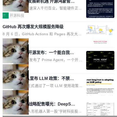
或造假。问题是，作为读者，如果你筛选出那些
共商智能硬件发展新机遇 开源鸿蒙智能
的早期工程师之一，在 Grok 训练基础设施团队
度,案例厚度、全域覆盖、多线协同...
硬件开发者日杭州站即将举行
看起来最令人兴奋的论文，那它们大部分都是过
工作过。近日他在 X 上发了一条帖子，列出了他
随着万物智联加速深入千行百业，智能硬件正从
度宣传的。」 这才是真正的痛点。不是所有论文
认为现代 AI 领域最重要的三个开源项目。 第一
单点设备迈向智能化、网联化、协同化发展。作
开
开源科技
都有问题，是最吸引眼球的那批论文最有问题。
个名字毫无悬念：Flash Attention 2。 Hieu 的
为面向全场景、跨终端的分布式操作系统，开源
他引用的帖子来自 Mathew Shen，一位 ICLR 2
理由很具体。FA 系列不需要解释，但 FA2 是他
GitHub 再次爆发大规模服务降级
鸿蒙通过统一技术底座和分布式能力，为不同类
026 的读者：「看了篇 ...
认为最重要的一个——复杂度恰到好处，刚好能
型智能设备的开发、连接与互联提供关键支撑，
8 月 6 日，GitHub Actions 和 Pages 再次大规
驱动你去学 CuTe，但还没被那些"邪恶的" Hopp
也为产业链企业探索产品创新与商业增长打开新
模服务降级，Actions 完全不可用超过 5 小时，
局
er++ 优化所淹没，足够容易修改和适配。 更关
的空间。 8月14日，开源鸿蒙智能硬件开发者日
webhook 停发，连自托管 runner 也因调度层故
键的是 FA2 的持久性...
（OHDD：OpenHarmony Hardware Develope
Prime Agent 开源发布：一个能自我改
障无法工作。Pages、Copilot code review、C
进的编程 Agent，ARC-AGI 3 超越人类
r Day）将在杭州启航。活动面向智能硬件产业
opilot coding agent 全部受影响。从检测到完全
Prime Intellect 发布了 Prime Agent，一个开源
专家基线
链企业和开发者，邀请行业专家与资深技术顾
恢复，大约 12 小时。 这是 2026 年 8 月的第六
的编程 Agent Harness，核心设计围绕两个抽
局
问，围绕开源鸿蒙技术能力、设备适配、芯片适
起事故，其中四起与 AI/Copilot 服务相关。 Git
象：Recursive Language Model（RLM）和 C
配、功耗与稳定性调优、兼容性测评及统一互联
Hub 员工 kdaigle 在 HN 讨论中贴出了一组数
Rust 项目团队宣布 LLM 政策：不禁
ontinual Harness。在 ARC-AGI 3 基准测试
等内容展开系统讲解和实战交流，帮助企业进一
止，但你要承认哪些代码不是你写的
据：2025 年全年 10 亿次 commit。现在，每周
上，Prime Agent + Opus 5 的组合达到了 95.
Rust 语言项目正式通过了一项 LLM 使用政策，
步了解开源鸿蒙在智能...
2.75 亿次，全年预计 140 亿次。GitHub...
5% RHAE Best@1，超过了 ARC 报告的人类专
覆盖 rust-lang/rust 单一仓库的代码贡献。这不
局
家基线 95.4%。 不是又一个 coding agent 包装
是项目级别的官方立场，目前由五个团队采纳，
宇树科技 IPO 战略配售曝光：DeepSe
器 Prime Agent 的架构和市面上大多数 coding
但它可能是主流开源项目中关于 AI 辅助贡献最
ek 获配 93.3 万股，锁定 36 个月
agent 有本质区别。大多数 agent harness 的设
细致的一份规则。 政策的核心只有一句话：LLM
8月6日晚间，“人形机器人第一股”宇树科技股份
计是基于早期模型的能力—...