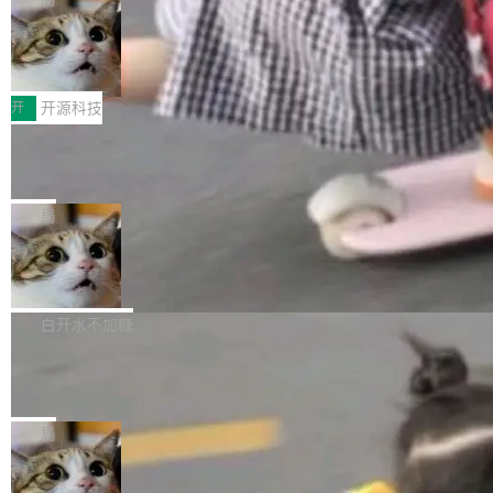
哪些组合有效，作者说，你得靠"文档、校验、或
有科技公司做的一样。只不过，实际上它不一
Workers 和 Durable Objects 的守护进程。 设
者部落知识"。 换个写法。Rust 的 enum，两个
样。这是 Sandstorm.io 的重制版，我十年前的
鲁大师7月新机性能/流畅/AI榜：vivo夺
计思路很直接：每个对象是一个独立的 SQLite
变体：Switchable...
性能、流畅双第一，三星Galaxy Z系列
那个创业公司。不同的是，这次它构建在 Cloudf
数据库，按名称寻址，复制到你自己的 S3 兼容
2026年7月的手机市场，由于存储等硬件成本暴
新折叠缺席
lare Workers 上——我花了九年时间搭建的平台
存储库里。节点之间只通过这个存储库协调——
增，手机厂商的日子也不好过啊，新机速度明显
开
开源科技
——并且深度集成了 AI。这基本上是我十年秘密
没有控制平面，没有共识协议。每个对象自带一
放缓，因此硝烟味淡了许多。新机参数规格除开
计划的顶峰。 十年前，Ken...
个小型数据库，应用天然按分片构建，单个数据
Zed 推出 DeltaDB，一个记录 commit
高价的三星折叠（三星Galaxy Z Fold8 Ultra / Z
之间所有操作的版本控制系统
库的竞争和爆炸半径问题在设计层面就被消除
Fold8 / Z Flip8）外，其余要么是中低端机器，
Zed 编辑器团队发布了新项目——DeltaDB，一
了。 闲置的 cell 会休眠到几乎不占资源。当 cel
例如iQOO Z11i、REDMI Note 17、REDMI No
个在 git commit 之间记录每一次编辑操作的版
局
l 迁移或唤醒时，新宿主从 S3 恢复 SQLite 数据
te 17 Pro、OPPO K15，要么是vivo X300 E这
本控制系统。目前处于 Early Access 阶段。 De
库继续执行。存储库是持久化的唯一真相...
样的次旗舰。 Galaxy Z Fold8 Ultra / Z Fold8 /
SpaceXAI 单季资本开支达 183 亿美元
ltaDB 的核心思路直接写在 landing page 最显
Z Flip8三款折叠屏新机均在7月22日发布，且全
眼的位置：「Software is made between com
根据风险投资人Tomer Tunguz 博客（VC 分
部搭载骁龙8 Elite Gen5 for Galaxy，它们本该
mits」——软件是在 commit 之间写出来的。git
析）披露的最新分析与第二季度业绩报告，Spac
白开水不加糖
是7月性...
只记录了你提交的最终状态，但真正的工作过程
eXAI在上个季度的总资本支出飙升至183.7亿美
——打字、删改、试错、agent 对话——都在 co
Meta 发布终端编程 Agent“Muse Cod
元。其中，绝大部分资金被直接用于 AI 领域，
e” 和 Muse Spark 1.2 模型
mmit 之间的空隙里丢失了。 DeltaDB 要做的就
金额高达158.3亿美元，这一单项投入已经逼近
Meta 今天发布了两款 AI 产品：Muse Code，
是把这段空隙补上。 回退到任何一次编辑：Delt
微软同期总资本开支的四成。 与亚马逊、Alpha
一个在终端里运行的编程 agent；Muse Spark
局
aDB 捕获 commit 之间的每一次操作，...
bet、微软以及 Meta 等传统科技巨头相比，Spa
1.2，驱动这个 agent 的新模型。一句话概括：
ceXAI的资金消耗速度尤为引人瞩目。然而，支
美团开源 LoHoSearch，用知识图谱校
你可以用 curl -fsSL https://dev.meta.ai/install.