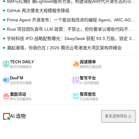
IBM与红帽扩展Lightwell服务方案，构建适配AI时代开源生态的可信基础设施
GitHub 再次爆发大规模服务降级
Prime Agent 开源发布：一个能自我改进的编程 Agent，ARC-AGI 3 超越人类专家基线
Rust 项目团队宣布 LLM 政策：不禁止，但你要承认哪些代码不是你写的
宇树科技 IPO 战略配售曝光：DeepSeek 获配 93.3 万股，锁定 36 个月
潮起潮落，你我仍在 | 2026 腾讯云粤港澳大湾区架构师峰会
TECH DAILY
阅读榜单
每日内容报纸化
每周热文看这里
DevFM
智写平台
当天资讯听着看
AI 创作更轻松
激励活动
智库报告
参与活动赢源石
行业技术报告
AI 造物
更多造物项目