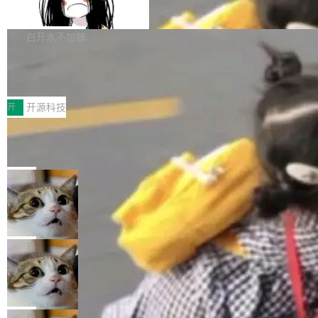
支持 UPDATE、MERGE INTO 与 Iceb
维基百科的替代方案。Lawfare 调查发现，无论
erceptor…五六步之后才能看到第一行翻译文
Apache Doris 4.1 要补齐的，正是缺失的那一
erg V3
热门页面还是低关注度页面，均未出现近期更
本。 Solon 换了个方式。整个 i18n 模块围绕三
半。在已有查询能力的基础上，Doris 进一步支
白开水不加糖
新，相关问题并非局限于特定领域，而是在不同
个解析器、一个注解、一个工具类展开——没有
持了 UPDATE、DELETE、MERGE INTO 等数
主题和访问量页面中普遍存在。 调查人员最初认
XML、没有拦截器注册、没有样板配置。 资源
Testin XAgent：CIO智能测试落地指南
据修改操作、完整的表结构管理与分区演进，以
为，Grokipedia可能只是限...
文件的约定 把文件放到 resources/i18n/ 下： r
及 rewrite_data_files、expire_snapshots 等日
7月30日，TiD2026质量竞争力大会在北京中关
esources/i18n/messages.properties ...
常维护操作，并完整支持 Iceberg V3 格式。
村国家自主创新示范区会议中心开幕。本届大会
开
开源科技
由中关村智联软件服务业质量创新联盟主办，以
让非法状态不可表示：一篇关于 ADT
“智构可信·质创未来——AI原生时代的质量新范
的帖子在 Reddit 火了
式”为主题，直面AI从实验室走向规模化产业落地
有一种东西，一旦用过就回不去了。Alex Fedos
的核心质量命题。会上，《2026智能研发生产力
eev 管它叫"软件设计的基石"。 他说的东西不新
局
工具选型手册》发布，Testin云测的Testin XAge
鲜——代数数据类型（ADT），尤其是和类型
Cloudflare 开源内部企业 AI 平台 Clou
nt智能测试系统入选AI测试领域代表产品。对CI
（sum type）。但他说清楚了一件事：这不是类
dflare OS
O而言，这提示了一个转变：AI测试正在从效率
型系统的学术体操，是日常编码的思维方式。 文
Cloudflare 发布了一个开源项目 Cloudflare O
工具升级为企业的质量基础设施。 CIO面对的新
章从一个简单的例子切入。一个网站的深色主题
S。如果你只看官方博客，你会觉得这是又一
局
现实 过去两年，CIO们的焦虑清单上多了两项：
设置，如果用布尔值 + 可空字段来表示——bool
个"AI 知识库 + 聊天机器人"——每个大厂都在
一是如何让大模型和智能体应用安全地从PoC走
Deno 团队开源 Celld，可自托管的分
ean 表示是否可切换，nullable 的默认模式、浅
做，没什么新鲜的。 但 Kenton Varda 在 Twitte
向生产，二是如何让测试团队跟得上AI应用...
布式 Durable Objects
色方案、深色方案——会产生大量无意义的组
r 上把事情说清楚了： 今天我们发布了 Cloudfla
Ryan Dahl 领导的 Deno 团队推出了最新开源项
合。方案缺了、配置冲突了、全 null 了。要知道
re OS，一个带连接器的聊天机器人，跟其他所
目 Celld，一个能在自己机器上运行 Cloudflare
局