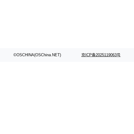
颈。 代码仓深度理解服务（以下简称" CodeBas
的账号密码进入A集群，输入了一条被程序员圈
e深度理解服务"）是华为云码道（CodeA...
称为"删库跑路"的命令——最高管理员权限、无
需确认、强制递归删除。17个小时后，运维人员
发现异常并中止进程时，89TB数据已经没了。
删掉的是AI游戏部门的全部开发文件，包括公司
自研的多个文生3D和...
©OSCHINA(OSChina.NET)
京ICP备2025119063号