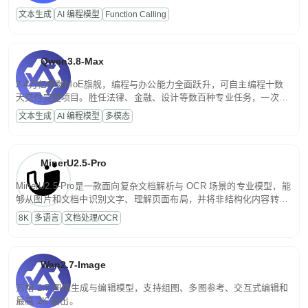
高并发、轻量化任务，适合日常对话、内容创作、基础 RAG、批量
文本生成
AI 编程模型
Function Calling
文案处理等普惠刚需场景。
Qwen3.8-Max
2.4万亿参数MoE旗舰，编程与办公能力全面跃升，可自主编程十数
天交付完整项目。胜任法律、金融、设计等数百种专业任务，一次对
话端到端交付生产级成果。原生视觉理解贯穿规划、执行与验证全流
文本生成
AI 编程模型
多模态
程，支持超长文档与长视频的深度语义解析。长程任务中自主规划与
闭环迭代，持续进化。
MinerU2.5-Pro
MinerU2.5-Pro是一款面向复杂文档解析与 OCR 场景的专业模型，能
够从图片和文档中识别文字、理解页面布局，并将非结构化内容转换
为便于存储、检索和二次处理的结构化结果。
8K
多语言
文档处理/OCR
Wan2.7-Image
万相 2.7 图像生成与编辑模型，支持组图、多图参考、交互式编辑和
最高 2K 输出。