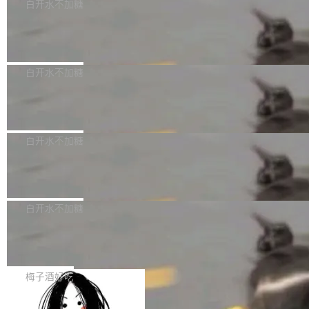
可以用来分析、提炼、审阅、建议，但不能用来
有限公司披露IPO发行价格及战略配售结果，杭
白开水不加糖
创作。 具体来说，LLM 生成的代码可以提交，
州深度求索人工智能基础技术研究有限公司（De
Docker 29.7.2 发布
但必须满足五个条件：预先安排、非关键、高质
epSeek）获配93.3399万股，按150.8元/股发行
量、充分测试、充分审查，并且必须披露。LLM
价格计算，认购金额约1.41亿元，股份锁定期为
Docker 29.7.2 现已发布，具体更新内容如下：
不得生成涉及安全性的关键变更，除非作者本身
36个月。 公告显示，本次宇树科技战略配售对
Bug fixes and enhancements 修复多次传递同
白开水不加糖
就是领域专家。即使如此，政策也"强烈不建
象主要包括长期投资机构、与公司业务具有战略
一环境变量时，docker service create和docker
议"这么做。 对于不披露的情况，审核者可以直
合作关系或长期合作愿景的大型企业、科创板保
Apache Fluss 毕业成为顶级项目
service update会发生 panic 的问题。docker/cl
接关闭 PR，无需解释。 政策作者 Jynn Ne...
荐人跟投子公司，以及公司高级管理人员和核心
i#7145 修复了 Docker Engine 29.7.0 中引入的
今年 7 月，Apache Fluss 的毕业提案在 Apach
员工参与设立的专项资产管理计划。其中，Dee
一个回归问题，该问题导致拉取镜像时会拒绝包
e 孵化器项目管理委员会（IPMC）投票中获得
白开水不加糖
pSeek作为与宇树科技具备战略合作关系的企
含绝对 hardlink 目标的镜像（此类镜像由某些镜
全票通过，随后获 Apache 软件基金会董事会批
业，获配股份数量占本次发行数量的2.31%。 除
像构建工具生成）。moby/moby#53305 修复了
马斯克 AI 百科项目 Grokipedia 被曝数
准。今天，Apache 软件基金会正式宣布 Apach
DeepSeek外，腾讯旗下上海启善投资有限公司
月未更新
Docker Engine 29.7.0 中引入的一个回归问
e Fluss 孵化毕业，成为 Apache 顶级项目（TL
埃隆·马斯克推出的AI百科项目 Grokipedia 被曝
获配9...
题，该问题可能导致在旧版 Linux 内核...
P）！这一里程碑不仅标志着 Fluss 迈入新的发
长期停止内容更新，未能实现其作为“AI版维基百
白开水不加糖
展阶段，也将进一步推动流式存储、实时湖仓与
科”替代品的目标。 据 Lawfare 最新调查，自今
AI 数据基础加速融合，为实时数据基础设施的发
Solon I18n：三种解析器，零样板代码
年4月以来，Grokipedia 页面更新功能基本停
展开启新的篇章。
滞，过去三个月内没有任何条目完成更新，用户
如果你在 Spring Boot 里做过国际化，流程大概
提交的编辑请求也长期处于待处理状态。 Groki
是这样的：配 MessageSource 的 Bean、写 R
梅子酒好吃
pedia 于去年底上线，定位为由人工智能生成内
eloadableResourceBundleMessageSource、
容的百科平台，被马斯克视为传统众包百科网站
Apache Doris 4.1 全面增强 Iceberg：
声明 LocaleResolver、注册 LocaleChangeInt