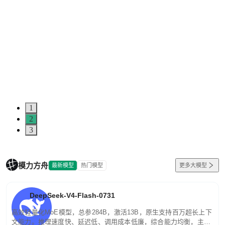
1
2
3
模力方舟
最新模型
热门模型
更多大模型
DeepSeek-V4-Flash-0731
高效轻量化MoE模型，总参284B，激活13B，原生支持百万超长上下
文能力。推理速度快、延迟低、调用成本低廉，综合能力均衡，主打