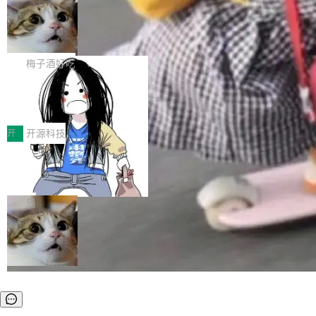
安全与合规要求。对于大多数普通研发场景，公
渐丰富，用户关注的重点也在发生变化：不只是
Gemini 的架构师。Google 首席科学家。 Jeff D
有云模型能够满足快速试用和效率提升的需求。
让AI用起来，还要进一步看清混合算力时代下，
🔥 SolonCode v2026.8.4 发布：界面
ean 在 Google 工作了 27 年后，宣布离职。 他
但对于金融、能源、医疗等对数据安全要求较...
字体可调、22 种语言、记忆搜索增强
Token花在哪里、算力是否被充分利用，以及持
不是一个人走。一同离开的还有 Sanjay Ghema
打开终端就能上岗的全中文编码智能体，这一轮
续增长的AI成本该如何优化。 深信服AI算力网关
wat（Google 员工编号 23，Jeff Dean 二十多
把「看得清、用母语、记得住」三件事一次补
梅子酒好吃
正是围绕这些实际问题，从Token治理和成本治
年的编程搭档，MapReduce 和 Bigtable 的共同
齐。 SolonCode 是什么 SolonCode 是杭州无
理两个方面，让用户的每一份算力都看得清、管
作者）、Quoc Le（Google 大脑核心成员，Se
让“代码语义理解”深度释放AI Coding
耳科技研发的企业级终端编码智能体——一位全
得住、用得稳、省得下、更安全！ 一、从现在开
价值潜能：华为云码道（CodeArts）
q2Seq 和 DocAI 的共同发明人）以及 Oriol Vin
中文驱动的数字员工，自主理解需求、规划步
一、代码仓深度理解技术的作用与价值 在软件工
始，Token使用一目...
代码仓技术解析
yals（Gemini 联合负责人，AlphaSta...
骤、编写代码。不挑模型、不挑平台，curl 一行
程实践中，代码仓是企业核心知识资产的主要载
开
开源科技
装完即用。 开源地址：Gitee · GitCode · GitHu
体。企业级代码仓库通常包含数十万乃至数百万
b 安装 支持 Java 8+（8~26）、macOS / Linu
一条“删库”命令跑 17 小时，算法工程
个文件，其规模远超单次模型调用可承载的上下
师删光 89TB 数据只为干私活
x / Windows / Harmony PC。 # macOS / Linu
文窗口。随着项目规模的持续扩张与代码历史的
最高人民检察院8月4日公布了一起案件：北京一
x / Harmony PC curl -fsSL https://solon.noea
不断累积，代码仓中的模块关系、接口契约、业
名90后算法工程师王某，为了给自己接的私活腾
局
r.org/solon...
务逻辑等关键信息往往分散于数十乃至数百个文
服务器空间，删光了公司AI游戏部门的全部核心
件之中，形成高度复杂的知识关联网络。传统的
数据。 王某2024年1月入职东城区某科技公司AI
代码检索手段（如关键词匹配、目录遍历）仅能
短剧部门，有互联网大厂背景。在公司内部架构
在语法层面完成文本定位，难以触及代码的语义
调整期间，部门三次通知全员将数据从A集群迁
内涵与结构关联，导致开发者使用代码智能体在
移到B集群，王某都回复了"收到"。 他没有迁移
理解大规模代码仓时面临显著"代码仓理解"瓶
数据。2024年9月3日下午4点，他使用此前登录