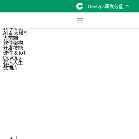
DevOps研发效能
综合
开源资讯
软件资讯
AI & 大模型
大前端
软件架构
开发技能
硬件 & IoT
DevOps
程序人生
数据库
1