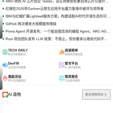
AMD 收购 AI 芯片创企 Taalas，旨在将模型权重刻进芯片以提升推理性能
红帽在2026年Gartner云原生应用平台魔力象限中被评为领导者
IBM与红帽扩展Lightwell服务方案，构建适配AI时代开源生态的可信基础设施
GitHub 再次爆发大规模服务降级
Prime Agent 开源发布：一个能自我改进的编程 Agent，ARC-AGI 3 超越人类专家基线
Rust 项目团队宣布 LLM 政策：不禁止，但你要承认哪些代码不是你写的
TECH DAILY
阅读榜单
每日内容报纸化
每周热文看这里
DevFM
智写平台
当天资讯听着看
AI 创作更轻松
激励活动
智库报告
参与活动赢源石
行业技术报告
AI 造物
更多造物项目