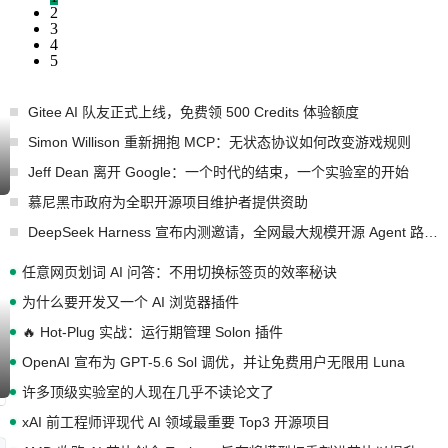
2
3
4
5
Gitee AI 队友正式上线，免费领 500 Credits 体验额度
Simon Willison 重新拥抱 MCP：无状态协议如何改变游戏规则
Jeff Dean 离开 Google：一个时代的结束，一个实验室的开始
慕尼黑市政府为全职开源项目维护者提供资助
DeepSeek Harness 宣布内测邀请，全网最大规模开源 Agent 路演现场诞生
任意网页划词 AI 问答：不用切换标签页的效率秘诀
为什么要开发又一个 AI 浏览器插件
🔥 Hot-Plug 实战：运行期管理 Solon 插件
OpenAI 宣布为 GPT-5.6 Sol 调优，并让免费用户无限用 Luna
许多顶级实验室的人现在几乎不读论文了
xAI 前工程师评现代 AI 领域最重要 Top3 开源项目