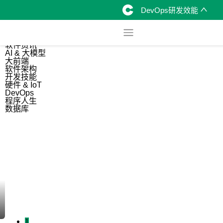
DevOps研发效能
综合
开源资讯
软件资讯
AI & 大模型
大前端
软件架构
开发技能
硬件 & IoT
DevOps
程序人生
数据库
1