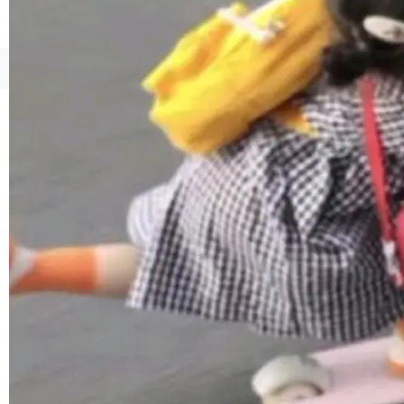
境、兼容场景、一键直出”。 Hy ASR 3.0 previe
w 不要求标准普通话，方言识别覆盖粤语、吴语
等 10 大方言片区和 20 余个二级小片区。在开
©OSCHINA(OSChina.NET)
京ICP备2025119063号
源评测集中，Hy ASR 3.0 preview 在多语种的
WER（...