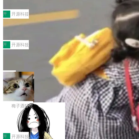
典型案例
计算节点间多种内存类型的高性能通信。 UCL-
近日，工信部科技司公示《2025人工智能应用典
MPComm将作为一种传输引擎接入Mooncake T
型案例入选名单》，深信服“面向企业研发场景的
开
开源科技
ENT，实现零拷贝传输性能提升30%、非零拷贝
开源 AI 编程平台 CoStrict 应用”凭借卓越的技术
传输性能最高提升5倍。UCL-MPComm底层基
深信服AI算力网关入选工信部人工智能
创新与落地成效成功入选。 全链路私有化部署，
应用典型案例！
于自研UCL-Engine通信引擎，后续腾讯网平将
助力企业AI研发安全落地 当前，越来越多企业已
前不久，工业和信息化部正式发布《2025年人工
持续开源更多基于UCL-Engine的高性能通信组
经开始引入 AI Coding 工具，通过调用公有云模
智能应用典型案例名单》，集中展示人工智能在
开
开源科技
件。 腾讯网平团队在UCL-MPComm中实现了一
型或企业内部部署模型提升研发效率。但随着 AI
各领域的应用成果，覆盖技术底座、行业赋能、
个独立于业务线程的全局通信引擎（Engine），
Jeff Dean 离开 Google：一个时代的结
Coding 从个人辅助工具逐步走向团队级、组织
产品应用、支撑保障、专题等五大方向。深信服
并实...
束，一个实验室的开始
级应用，企业在规模化落地过程中，对安全性、
AI算力网关（AI创新平台）成功入选！ 随着各行
Google 员工编号 20。MapReduce 作者之一。
可控性和代码质量提出了更高要求。 首先是数据
各业的Agent走向规模化建设，算力构成形态逐
Bigtable 作者之一。TensorFlow 的作者之一。
局
安全与合规要求。对于大多数普通研发场景，公
渐丰富，用户关注的重点也在发生变化：不只是
Gemini 的架构师。Google 首席科学家。 Jeff D
有云模型能够满足快速试用和效率提升的需求。
🔥 SolonCode v2026.8.4 发布：界面
让AI用起来，还要进一步看清混合算力时代下，
ean 在 Google 工作了 27 年后，宣布离职。 他
但对于金融、能源、医疗等对数据安全要求较...
字体可调、22 种语言、记忆搜索增强
Token花在哪里、算力是否被充分利用，以及持
不是一个人走。一同离开的还有 Sanjay Ghema
打开终端就能上岗的全中文编码智能体，这一轮
续增长的AI成本该如何优化。 深信服AI算力网关
wat（Google 员工编号 23，Jeff Dean 二十多
把「看得清、用母语、记得住」三件事一次补
梅子酒好吃
正是围绕这些实际问题，从Token治理和成本治
年的编程搭档，MapReduce 和 Bigtable 的共同
齐。 SolonCode 是什么 SolonCode 是杭州无
理两个方面，让用户的每一份算力都看得清、管
作者）、Quoc Le（Google 大脑核心成员，Se
让“代码语义理解”深度释放AI Coding
耳科技研发的企业级终端编码智能体——一位全
得住、用得稳、省得下、更安全！ 一、从现在开
价值潜能：华为云码道（CodeArts）
q2Seq 和 DocAI 的共同发明人）以及 Oriol Vin
中文驱动的数字员工，自主理解需求、规划步
一、代码仓深度理解技术的作用与价值 在软件工
始，Token使用一目...
代码仓技术解析
yals（Gemini 联合负责人，AlphaSta...
骤、编写代码。不挑模型、不挑平台，curl 一行
程实践中，代码仓是企业核心知识资产的主要载
开
开源科技