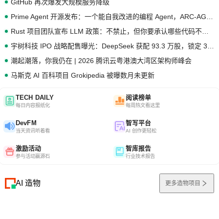
GitHub 再次爆发大规模服务降级
Prime Agent 开源发布：一个能自我改进的编程 Agent，ARC-AGI 3 超越人类专家基线
Rust 项目团队宣布 LLM 政策：不禁止，但你要承认哪些代码不是你写的
宇树科技 IPO 战略配售曝光：DeepSeek 获配 93.3 万股，锁定 36 个月
潮起潮落，你我仍在 | 2026 腾讯云粤港澳大湾区架构师峰会
马斯克 AI 百科项目 Grokipedia 被曝数月未更新
TECH DAILY
阅读榜单
每日内容报纸化
每周热文看这里
DevFM
智写平台
当天资讯听着看
AI 创作更轻松
激励活动
智库报告
参与活动赢源石
行业技术报告
AI 造物
更多造物项目