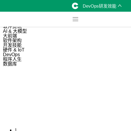
DevOps研发效能
综合
开源资讯
软件资讯
AI & 大模型
大前端
软件架构
开发技能
硬件 & IoT
DevOps
程序人生
数据库
1