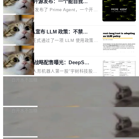
（OHDD：OpenHarmony Hardware Develope
Prime Agent 开源发布：一个能自我改
障无法工作。Pages、Copilot code review、C
进的编程 Agent，ARC-AGI 3 超越人类
r Day）将在杭州启航。活动面向智能硬件产业
opilot coding agent 全部受影响。从检测到完全
Prime Intellect 发布了 Prime Agent，一个开源
专家基线
链企业和开发者，邀请行业专家与资深技术顾
恢复，大约 12 小时。 这是 2026 年 8 月的第六
的编程 Agent Harness，核心设计围绕两个抽
局
问，围绕开源鸿蒙技术能力、设备适配、芯片适
起事故，其中四起与 AI/Copilot 服务相关。 Git
象：Recursive Language Model（RLM）和 C
配、功耗与稳定性调优、兼容性测评及统一互联
Hub 员工 kdaigle 在 HN 讨论中贴出了一组数
Rust 项目团队宣布 LLM 政策：不禁
ontinual Harness。在 ARC-AGI 3 基准测试
等内容展开系统讲解和实战交流，帮助企业进一
止，但你要承认哪些代码不是你写的
据：2025 年全年 10 亿次 commit。现在，每周
上，Prime Agent + Opus 5 的组合达到了 95.
Rust 语言项目正式通过了一项 LLM 使用政策，
步了解开源鸿蒙在智能...
2.75 亿次，全年预计 140 亿次。GitHub...
5% RHAE Best@1，超过了 ARC 报告的人类专
覆盖 rust-lang/rust 单一仓库的代码贡献。这不
局
家基线 95.4%。 不是又一个 coding agent 包装
是项目级别的官方立场，目前由五个团队采纳，
器 Prime Agent 的架构和市面上大多数 coding
宇树科技 IPO 战略配售曝光：DeepSe
但它可能是主流开源项目中关于 AI 辅助贡献最
ek 获配 93.3 万股，锁定 36 个月
agent 有本质区别。大多数 agent harness 的设
细致的一份规则。 政策的核心只有一句话：LLM
8月6日晚间，“人形机器人第一股”宇树科技股份
计是基于早期模型的能力—...
可以用来分析、提炼、审阅、建议，但不能用来
有限公司披露IPO发行价格及战略配售结果，杭
白开水不加糖
创作。 具体来说，LLM 生成的代码可以提交，
州深度求索人工智能基础技术研究有限公司（De
但必须满足五个条件：预先安排、非关键、高质
Docker 29.7.2 发布
epSeek）获配93.3399万股，按150.8元/股发行
量、充分测试、充分审查，并且必须披露。LLM
价格计算，认购金额约1.41亿元，股份锁定期为
Docker 29.7.2 现已发布，具体更新内容如下：
不得生成涉及安全性的关键变更，除非作者本身
36个月。 公告显示，本次宇树科技战略配售对
Bug fixes and enhancements 修复多次传递同
白开水不加糖
就是领域专家。即使如此，政策也"强烈不建
象主要包括长期投资机构、与公司业务具有战略
一环境变量时，docker service create和docker
议"这么做。 对于不披露的情况，审核者可以直
Apache Fluss 毕业成为顶级项目
合作关系或长期合作愿景的大型企业、科创板保
service update会发生 panic 的问题。docker/cl
接关闭 PR，无需解释。 政策作者 Jynn Ne...
荐人跟投子公司，以及公司高级管理人员和核心
i#7145 修复了 Docker Engine 29.7.0 中引入的
今年 7 月，Apache Fluss 的毕业提案在 Apach
员工参与设立的专项资产管理计划。其中，Dee