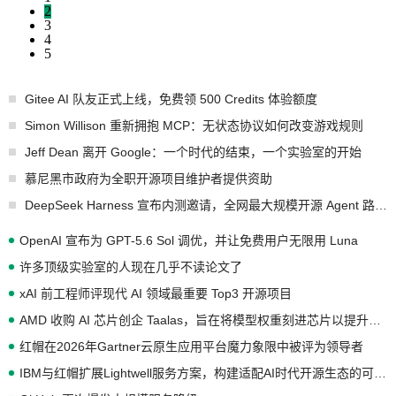
2
3
4
5
Gitee AI 队友正式上线，免费领 500 Credits 体验额度
Simon Willison 重新拥抱 MCP：无状态协议如何改变游戏规则
Jeff Dean 离开 Google：一个时代的结束，一个实验室的开始
慕尼黑市政府为全职开源项目维护者提供资助
DeepSeek Harness 宣布内测邀请，全网最大规模开源 Agent 路演现场诞生
OpenAI 宣布为 GPT-5.6 Sol 调优，并让免费用户无限用 Luna
许多顶级实验室的人现在几乎不读论文了
xAI 前工程师评现代 AI 领域最重要 Top3 开源项目
AMD 收购 AI 芯片创企 Taalas，旨在将模型权重刻进芯片以提升推理性能
红帽在2026年Gartner云原生应用平台魔力象限中被评为领导者
IBM与红帽扩展Lightwell服务方案，构建适配AI时代开源生态的可信基础设施