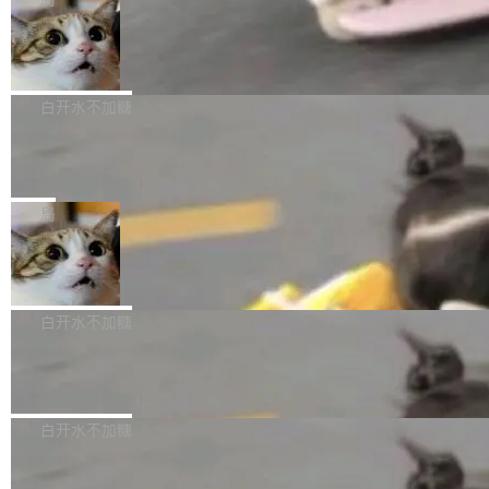
l 迁移或唤醒时，新宿主从 S3 恢复 SQLite 数据
te 17 Pro、OPPO K15，要么是vivo X300 E这
本控制系统。目前处于 Early Access 阶段。 De
库继续执行。存储库是持久化的唯一真相...
样的次旗舰。 Galaxy Z Fold8 Ultra / Z Fold8 /
SpaceXAI 单季资本开支达 183 亿美元
ltaDB 的核心思路直接写在 landing page 最显
Z Flip8三款折叠屏新机均在7月22日发布，且全
眼的位置：「Software is made between com
根据风险投资人Tomer Tunguz 博客（VC 分
部搭载骁龙8 Elite Gen5 for Galaxy，它们本该
mits」——软件是在 commit 之间写出来的。git
析）披露的最新分析与第二季度业绩报告，Spac
白开水不加糖
是7月性...
只记录了你提交的最终状态，但真正的工作过程
eXAI在上个季度的总资本支出飙升至183.7亿美
——打字、删改、试错、agent 对话——都在 co
Meta 发布终端编程 Agent“Muse Cod
元。其中，绝大部分资金被直接用于 AI 领域，
e” 和 Muse Spark 1.2 模型
mmit 之间的空隙里丢失了。 DeltaDB 要做的就
金额高达158.3亿美元，这一单项投入已经逼近
Meta 今天发布了两款 AI 产品：Muse Code，
是把这段空隙补上。 回退到任何一次编辑：Delt
微软同期总资本开支的四成。 与亚马逊、Alpha
一个在终端里运行的编程 agent；Muse Spark
局
aDB 捕获 commit 之间的每一次操作，...
bet、微软以及 Meta 等传统科技巨头相比，Spa
1.2，驱动这个 agent 的新模型。一句话概括：
ceXAI的资金消耗速度尤为引人瞩目。然而，支
美团开源 LoHoSearch，用知识图谱校
你可以用 curl -fsSL https://dev.meta.ai/install.
准 AI 能力认知
撑庞大支出的资金来源却呈现出截然不同的面
sh | bash 安装一个能在大项目里自动规划、写
机器出题的前提，是让机器拥有全局视野。整个
貌。数据显示，微软和 Meta 主要依托充沛的经
代码、验证结果的 AI 终端工具。 据介绍，Muse
构建流程可以分为四个环节：建图 → 控制难度
白开水不加糖
营现金流来覆盖资本开支，其资本支出覆盖率分
Code 是 Meta 的编程 agent 产品。它和市场上
→ 质量把关 → 数据概览。
别达到155% 和106%;而SpaceXAI的经营现金
已有的终端编程 agent 在设计理念上有几个明显
腾讯开源 UCL-MPComm 通信库
流仅能覆盖资本开支的12...
的差异点。 异步后台 agent：Muse Code 有一
腾讯网平团队宣布开源了 UCL-MPComm 通信
个主 agent 循环，外加一组后台 agent。这些后
库，并将作为transport接入Mooncake TENT。
白开水不加糖
台 agent...
该通信库针对AI Memory池化场景的数据传输需
CoStrict入选工信部2025人工智能应用
求进行了深度优化，能够实现数据中心内大规模