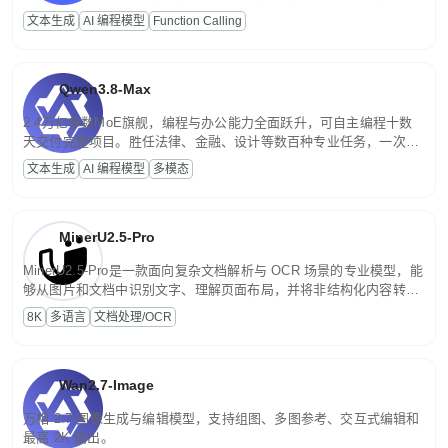
高并发、轻量化任务，适合日常对话、内容创作、基础 RAG、批量
文本生成
AI 编程模型
Function Calling
文案处理等普惠刚需场景。
Qwen3.8-Max
2.4万亿参数MoE旗舰，编程与办公能力全面跃升，可自主编程十数
天交付完整项目。胜任法律、金融、设计等数百种专业任务，一次对
话端到端交付生产级成果。原生视觉理解贯穿规划、执行与验证全流
文本生成
AI 编程模型
多模态
程，支持超长文档与长视频的深度语义解析。长程任务中自主规划与
闭环迭代，持续进化。
MinerU2.5-Pro
MinerU2.5-Pro是一款面向复杂文档解析与 OCR 场景的专业模型，能
够从图片和文档中识别文字、理解页面布局，并将非结构化内容转换
为便于存储、检索和二次处理的结构化结果。
8K
多语言
文档处理/OCR
Wan2.7-Image
万相 2.7 图像生成与编辑模型，支持组图、多图参考、交互式编辑和
最高 2K 输出。