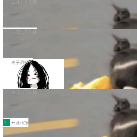
一个回归问题，该问题导致拉取镜像时会拒绝包
e 孵化器项目管理委员会（IPMC）投票中获得
白开水不加糖
pSeek作为与宇树科技具备战略合作关系的企
含绝对 hardlink 目标的镜像（此类镜像由某些镜
全票通过，随后获 Apache 软件基金会董事会批
业，获配股份数量占本次发行数量的2.31%。 除
马斯克 AI 百科项目 Grokipedia 被曝数
像构建工具生成）。moby/moby#53305 修复了
准。今天，Apache 软件基金会正式宣布 Apach
DeepSeek外，腾讯旗下上海启善投资有限公司
月未更新
Docker Engine 29.7.0 中引入的一个回归问
e Fluss 孵化毕业，成为 Apache 顶级项目（TL
埃隆·马斯克推出的AI百科项目 Grokipedia 被曝
获配9...
题，该问题可能导致在旧版 Linux 内核...
P）！这一里程碑不仅标志着 Fluss 迈入新的发
长期停止内容更新，未能实现其作为“AI版维基百
白开水不加糖
展阶段，也将进一步推动流式存储、实时湖仓与
科”替代品的目标。 据 Lawfare 最新调查，自今
AI 数据基础加速融合，为实时数据基础设施的发
Solon I18n：三种解析器，零样板代码
年4月以来，Grokipedia 页面更新功能基本停
展开启新的篇章。
滞，过去三个月内没有任何条目完成更新，用户
如果你在 Spring Boot 里做过国际化，流程大概
提交的编辑请求也长期处于待处理状态。 Groki
是这样的：配 MessageSource 的 Bean、写 R
梅子酒好吃
pedia 于去年底上线，定位为由人工智能生成内
eloadableResourceBundleMessageSource、
容的百科平台，被马斯克视为传统众包百科网站
Apache Doris 4.1 全面增强 Iceberg：
声明 LocaleResolver、注册 LocaleChangeInt
支持 UPDATE、MERGE INTO 与 Iceb
维基百科的替代方案。Lawfare 调查发现，无论
erceptor…五六步之后才能看到第一行翻译文
Apache Doris 4.1 要补齐的，正是缺失的那一
erg V3
热门页面还是低关注度页面，均未出现近期更
本。 Solon 换了个方式。整个 i18n 模块围绕三
半。在已有查询能力的基础上，Doris 进一步支
白开水不加糖
新，相关问题并非局限于特定领域，而是在不同
个解析器、一个注解、一个工具类展开——没有
持了 UPDATE、DELETE、MERGE INTO 等数
主题和访问量页面中普遍存在。 调查人员最初认
XML、没有拦截器注册、没有样板配置。 资源
Testin XAgent：CIO智能测试落地指南
据修改操作、完整的表结构管理与分区演进，以
为，Grokipedia可能只是限...
文件的约定 把文件放到 resources/i18n/ 下： r
及 rewrite_data_files、expire_snapshots 等日
7月30日，TiD2026质量竞争力大会在北京中关
esources/i18n/messages.properties ...
常维护操作，并完整支持 Iceberg V3 格式。
村国家自主创新示范区会议中心开幕。本届大会
开
开源科技
由中关村智联软件服务业质量创新联盟主办，以
让非法状态不可表示：一篇关于 ADT
“智构可信·质创未来——AI原生时代的质量新范