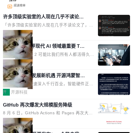
阅读榜单
许多顶级实验室的人现在几乎不读论文
了
「许多顶级实验室的人现在几乎不读论文了，而
且他们认为 ICLR/ICML/NeurIPS 充斥着大量过
局
度宣传和欺诈。」 OpenAI 研究员 Keller Jorda
xAI 前工程师评现代 AI 领域最重要 Top
n 这条推文引发了广泛讨论。他不是在说风凉
3 开源项目
话，他是说出了一个圈内人尽皆知但很少公开捅
Flash Attention 2 可能比我们所有人都活得久。
破的事实。 Jordan 随后补充了一句软化声明：
这句话不是来自某个技术博客，而是出自 Hieu
局
「我不认为这些会议上大部分论文都在过度宣传
Pham 的一条推文。Hieu Pham 是谁？他是 xAI
或造假。问题是，作为读者，如果你筛选出那些
共商智能硬件发展新机遇 开源鸿蒙智能
的早期工程师之一，在 Grok 训练基础设施团队
硬件开发者日杭州站即将举行
看起来最令人兴奋的论文，那它们大部分都是过
工作过。近日他在 X 上发了一条帖子，列出了他
随着万物智联加速深入千行百业，智能硬件正从
度宣传的。」 这才是真正的痛点。不是所有论文
认为现代 AI 领域最重要的三个开源项目。 第一
单点设备迈向智能化、网联化、协同化发展。作
开
开源科技
都有问题，是最吸引眼球的那批论文最有问题。
个名字毫无悬念：Flash Attention 2。 Hieu 的
为面向全场景、跨终端的分布式操作系统，开源
他引用的帖子来自 Mathew Shen，一位 ICLR 2
理由很具体。FA 系列不需要解释，但 FA2 是他
GitHub 再次爆发大规模服务降级
鸿蒙通过统一技术底座和分布式能力，为不同类
026 的读者：「看了篇 ...
认为最重要的一个——复杂度恰到好处，刚好能
型智能设备的开发、连接与互联提供关键支撑，
8 月 6 日，GitHub Actions 和 Pages 再次大规
驱动你去学 CuTe，但还没被那些"邪恶的" Hopp
也为产业链企业探索产品创新与商业增长打开新
模服务降级，Actions 完全不可用超过 5 小时，
局
er++ 优化所淹没，足够容易修改和适配。 更关
的空间。 8月14日，开源鸿蒙智能硬件开发者日
webhook 停发，连自托管 runner 也因调度层故
键的是 FA2 的持久性...