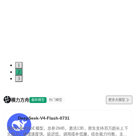
1
2
3
模力方舟
最新模型
热门模型
更多大模型
DeepSeek-V4-Flash-0731
高效轻量化MoE模型，总参284B，激活13B，原生支持百万超长上下
文能力。推理速度快、延迟低、调用成本低廉，综合能力均衡，主打