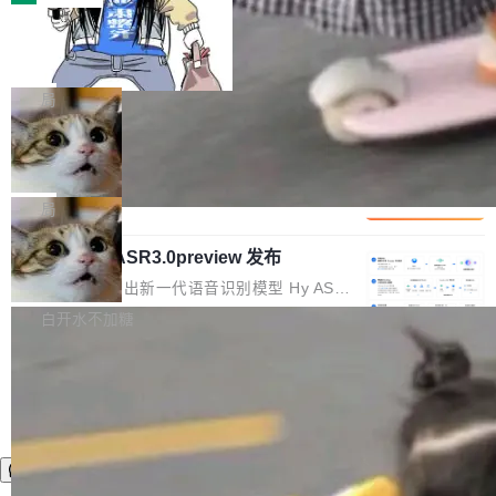
装完即用。 开源地址：Gitee · GitCode · GitHu
体。企业级代码仓库通常包含数十万乃至数百万
b 安装 支持 Java 8+（8~26）、macOS / Linu
一条“删库”命令跑 17 小时，算法工程
个文件，其规模远超单次模型调用可承载的上下
师删光 89TB 数据只为干私活
x / Windows / Harmony PC。 # macOS / Linu
文窗口。随着项目规模的持续扩张与代码历史的
最高人民检察院8月4日公布了一起案件：北京一
x / Harmony PC curl -fsSL https://solon.noea
不断累积，代码仓中的模块关系、接口契约、业
名90后算法工程师王某，为了给自己接的私活腾
局
r.org/solon...
务逻辑等关键信息往往分散于数十乃至数百个文
服务器空间，删光了公司AI游戏部门的全部核心
件之中，形成高度复杂的知识关联网络。传统的
Cloudflare 分享推理优化实践：KV ca
数据。 王某2024年1月入职东城区某科技公司AI
che 量化 + 权重压缩，吞吐量提升 4
代码检索手段（如关键词匹配、目录遍历）仅能
短剧部门，有互联网大厂背景。在公司内部架构
Kimi 和 GLM 是当前最强的大模型系列之一，但
1%，成本降 30%
在语法层面完成文本定位，难以触及代码的语义
调整期间，部门三次通知全员将数据从A集群迁
它们有一个共同的问题：太吃显存了。月之暗面
局
内涵与结构关联，导致开发者使用代码智能体在
移到B集群，王某都回复了"收到"。 他没有迁移
的 Kimi K 系列和智谱的 GLM 都是长上下文、M
理解大规模代码仓时面临显著"代码仓理解"瓶
数据。2024年9月3日下午4点，他使用此前登录
腾讯混元 Hy ASR3.0preview 发布
oE 架构的大模型，好用到让人上瘾，但 GPU 显
颈。 代码仓深度理解服务（以下简称" CodeBas
的账号密码进入A集群，输入了一条被程序员圈
存永远不够用。 Cloudflare 的 Workers AI 团队
腾讯混元正式推出新一代语音识别模型 Hy ASR
e深度理解服务"）是华为云码道（CodeA...
称为"删库跑路"的命令——最高管理员权限、无
一直在跑这些模型的推理。他们在官方博客上发
3.0preview。基于最新一代大语言模型 Hy3 的
白开水不加糖
需确认、强制递归删除。17个小时后，运维人员
了一篇技术文章，详细拆解了三种让大模型在 G
语言理解能力，以及融合了高精度语音识别与深
发现异常并中止进程时，89TB数据已经没了。
PU 上跑得更省、更快的技术手段——KV cache
度语义理解能力，实现了语音识别能力的全面升
删掉的是AI游戏部门的全部开发文件，包括公司
量化、模型权重压缩、以及共享 KV cache 的完
级。 根据介绍，Hy ASR3.0preview 目标在于：
自研的多个文生3D和...
整性保护。效果是：吞吐量提升 41%，每 token
让语音识别不再只是听清，而是真正听懂。通过
成本降低 30%，精度不变。 FP8 省的不仅是显
先理解你的语境和意图，再把准确的文字直接给
存 KV cache 是推理时最吃显...
到你。从“逐字转写、单点优化”演进为“理解语