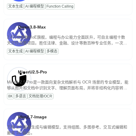
高并发、轻量化任务，适合日常对话、内容创作、基础 RAG、批量
文本生成
AI 编程模型
Function Calling
文案处理等普惠刚需场景。
Qwen3.8-Max
2.4万亿参数MoE旗舰，编程与办公能力全面跃升，可自主编程十数
天交付完整项目。胜任法律、金融、设计等数百种专业任务，一次对
话端到端交付生产级成果。原生视觉理解贯穿规划、执行与验证全流
文本生成
AI 编程模型
多模态
程，支持超长文档与长视频的深度语义解析。长程任务中自主规划与
闭环迭代，持续进化。
MinerU2.5-Pro
MinerU2.5-Pro是一款面向复杂文档解析与 OCR 场景的专业模型，能
够从图片和文档中识别文字、理解页面布局，并将非结构化内容转换
为便于存储、检索和二次处理的结构化结果。
8K
多语言
文档处理/OCR
Wan2.7-Image
万相 2.7 图像生成与编辑模型，支持组图、多图参考、交互式编辑和
最高 2K 输出。