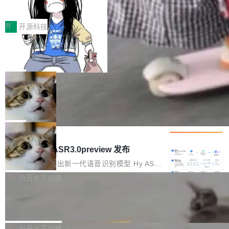
得住、用得稳、省得下、更安全！ 一、从现在开
价值潜能：华为云码道（CodeArts）
q2Seq 和 DocAI 的共同发明人）以及 Oriol Vin
中文驱动的数字员工，自主理解需求、规划步
一、代码仓深度理解技术的作用与价值 在软件工
始，Token使用一目...
代码仓技术解析
yals（Gemini 联合负责人，AlphaSta...
骤、编写代码。不挑模型、不挑平台，curl 一行
程实践中，代码仓是企业核心知识资产的主要载
开
开源科技
装完即用。 开源地址：Gitee · GitCode · GitHu
体。企业级代码仓库通常包含数十万乃至数百万
b 安装 支持 Java 8+（8~26）、macOS / Linu
一条“删库”命令跑 17 小时，算法工程
个文件，其规模远超单次模型调用可承载的上下
师删光 89TB 数据只为干私活
x / Windows / Harmony PC。 # macOS / Linu
文窗口。随着项目规模的持续扩张与代码历史的
最高人民检察院8月4日公布了一起案件：北京一
x / Harmony PC curl -fsSL https://solon.noea
不断累积，代码仓中的模块关系、接口契约、业
名90后算法工程师王某，为了给自己接的私活腾
局
r.org/solon...
务逻辑等关键信息往往分散于数十乃至数百个文
服务器空间，删光了公司AI游戏部门的全部核心
件之中，形成高度复杂的知识关联网络。传统的
Cloudflare 分享推理优化实践：KV ca
数据。 王某2024年1月入职东城区某科技公司AI
che 量化 + 权重压缩，吞吐量提升 4
代码检索手段（如关键词匹配、目录遍历）仅能
短剧部门，有互联网大厂背景。在公司内部架构
Kimi 和 GLM 是当前最强的大模型系列之一，但
1%，成本降 30%
在语法层面完成文本定位，难以触及代码的语义
调整期间，部门三次通知全员将数据从A集群迁
它们有一个共同的问题：太吃显存了。月之暗面
局
内涵与结构关联，导致开发者使用代码智能体在
移到B集群，王某都回复了"收到"。 他没有迁移
的 Kimi K 系列和智谱的 GLM 都是长上下文、M
理解大规模代码仓时面临显著"代码仓理解"瓶
腾讯混元 Hy ASR3.0preview 发布
数据。2024年9月3日下午4点，他使用此前登录
oE 架构的大模型，好用到让人上瘾，但 GPU 显
颈。 代码仓深度理解服务（以下简称" CodeBas
的账号密码进入A集群，输入了一条被程序员圈
存永远不够用。 Cloudflare 的 Workers AI 团队
腾讯混元正式推出新一代语音识别模型 Hy ASR
e深度理解服务"）是华为云码道（CodeA...
称为"删库跑路"的命令——最高管理员权限、无
一直在跑这些模型的推理。他们在官方博客上发
3.0preview。基于最新一代大语言模型 Hy3 的
白开水不加糖
需确认、强制递归删除。17个小时后，运维人员
了一篇技术文章，详细拆解了三种让大模型在 G
语言理解能力，以及融合了高精度语音识别与深
发现异常并中止进程时，89TB数据已经没了。
Pale Moon 34.3.2 发布，苍月浏览器
PU 上跑得更省、更快的技术手段——KV cache
度语义理解能力，实现了语音识别能力的全面升
删掉的是AI游戏部门的全部开发文件，包括公司
量化、模型权重压缩、以及共享 KV cache 的完
级。 根据介绍，Hy ASR3.0preview 目标在于：
Pale Moon 34.3.2 现已发布，这是一个安全更
自研的多个文生3D和...
整性保护。效果是：吞吐量提升 41%，每 token
让语音识别不再只是听清，而是真正听懂。通过
新和少量网页兼容性修复版本。 Changes/fixe
白开水不加糖