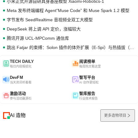
小米正式开源自研具身基座模型 Xiaomi-Robotics-1
Meta 发布终端编程 Agent“Muse Code” 和 Muse Spark 1.2 模型
字节发布 SeedRealtime 音视频全双工大模型
DeepSeek 将上调 API 定价，涨幅较大
腾讯开源 UCL-MPComm 通信库
跳出 Fatjar 的束缚：Solon 插件的体外扩展（E-Spi）与热插拔（H-Spi）
TECH DAILY
阅读榜单
每日内容报纸化
每周热文看这里
DevFM
智写平台
当天资讯听着看
AI 创作更轻松
激励活动
智库报告
参与活动赢源石
行业技术报告
AI 造物
更多造物项目