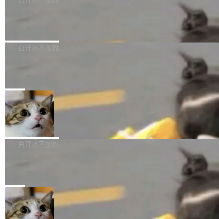
成本降低 30%，精度不变。 FP8 省的不仅是显
先理解你的语境和意图，再把准确的文字直接给
s： 实现了URL.Parse()便捷功能 对浏览器内部
存 KV cache 是推理时最吃显...
到你。从“逐字转写、单点优化”演进为“理解语
PostgreSQL 18/19 新特性深度解读
函数添加了多项边界检查，以避免潜在的越界访
境、兼容场景、一键直出”。 Hy ASR 3.0 previe
问、下溢和溢出。（DiD） 修复了加载和解析内
演讲者分享了一个有趣的实践：面对 PG 18 已
w 不要求标准普通话，方言识别覆盖粤语、吴语
容提供的字体时出现的几个问题 为避免音频加
发布的 Release Notes，他利用 AI 工具（如 Co
白开水不加糖
等 10 大方言片区和 20 余个二级小片区。在开
载、处理和播放过程中可能出现的一系列错误，
pilot）对数千条 commit 日志进行自动分析，先
源评测集中，Hy ASR 3.0 preview 在多语种的
对音频采样频率设定了下限 采样率低于 8kHz
慕尼黑市政府为全职开源项目维护者提
让模型总结出三十余条潜在特性，再逐条要求生
WER（...
供资助
（通常被认为是 "telephone"/"walkie-talkie" 音
成详细解释和代码校验，最终筛选出对用户体感
"在过去大约 10 年的大部分时间里，libexpat 的
质的最低采样率）的音频格式将被拒绝 修复了 C
最强的若干项。对于尚未正式发版的 PG 19，则
维护工作一直与我的日常工作、家务、社交生活
局
SS 圆角虚线样式中可能存在的问题 如果表单中
通过拉取过去一年内（从 PG 18 Beta1 时间点
和休闲娱乐竞争时间。" 这是 libexpat 维护者 S
的图像元素不在同一个子树中，则它们将不再关
至今）的所有 commit，同样交由 AI 分析提炼。
Firefox 153.0.3 发布
ebastian Pipping 写在博客里的话。8 月 4 日，
联 加...
经过人工复核，准确度令人满意。这一方法也为
他宣布了一个新消息：从 2026 年 8 月 1 日起，
Firefox 153.0.3 现已发布，具体更新内容如
社区爱好者提供了高效跟踪新版本的思路。
他可以全职维护 libexpat 了，最长 6 个月。发
下： New Smart Window 包含多项增强功能：
白开水不加糖
工资的是慕尼黑市政府。 libexpat 是一个 C99
<ul> <li>现在建议列表会显示更多结果，方便用
编写的流式 XML 解析器，MIT 许可证。和 libx
Cloudflare Computer 开源：你的 Age
户查找历史记录和切换到已打开的标签页。（<a
nt 需要一台电脑，而不是一个容器
ml2 一样，它是世界上使用最广泛的 XML 解析
href="https://bugzilla.mozilla.org/show_bug.c
Cloudflare 开源了名为 @cloudflare/computer
库之一。你的操作系统、浏览器、无数的基础设
gi?id=2019042">Bug&nbsp;2019042</a>）</l
的 npm 包。项目的核心论点是：容器不适合 Ag
局
施软件，很可能都在用它。而过去十年，维护它
i> <li>现在，助手可以直接使用 Exa 的网络搜索
ent 计算。真正适合的，是 Isolate。 Cloudflare
的人一直在用业余...
结果回答问题，而无需将问题转交给搜索引擎。
OpenAI 公开邮件和聊天记录回应苹果
工程师在这件事上没什么可谦虚的——他们用 W