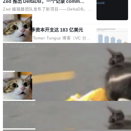
个小型数据库，应用天然按分片构建，单个数据
Zed 推出 DeltaDB，一个记录 commit
高价的三星折叠（三星Galaxy Z Fold8 Ultra / Z
之间所有操作的版本控制系统
库的竞争和爆炸半径问题在设计层面就被消除
Fold8 / Z Flip8）外，其余要么是中低端机器，
Zed 编辑器团队发布了新项目——DeltaDB，一
了。 闲置的 cell 会休眠到几乎不占资源。当 cel
例如iQOO Z11i、REDMI Note 17、REDMI No
个在 git commit 之间记录每一次编辑操作的版
局
l 迁移或唤醒时，新宿主从 S3 恢复 SQLite 数据
te 17 Pro、OPPO K15，要么是vivo X300 E这
本控制系统。目前处于 Early Access 阶段。 De
库继续执行。存储库是持久化的唯一真相...
样的次旗舰。 Galaxy Z Fold8 Ultra / Z Fold8 /
SpaceXAI 单季资本开支达 183 亿美元
ltaDB 的核心思路直接写在 landing page 最显
Z Flip8三款折叠屏新机均在7月22日发布，且全
眼的位置：「Software is made between com
根据风险投资人Tomer Tunguz 博客（VC 分
部搭载骁龙8 Elite Gen5 for Galaxy，它们本该
mits」——软件是在 commit 之间写出来的。git
析）披露的最新分析与第二季度业绩报告，Spac
白开水不加糖
是7月性...
只记录了你提交的最终状态，但真正的工作过程
eXAI在上个季度的总资本支出飙升至183.7亿美
——打字、删改、试错、agent 对话——都在 co
Meta 发布终端编程 Agent“Muse Cod
元。其中，绝大部分资金被直接用于 AI 领域，
e” 和 Muse Spark 1.2 模型
mmit 之间的空隙里丢失了。 DeltaDB 要做的就
金额高达158.3亿美元，这一单项投入已经逼近
Meta 今天发布了两款 AI 产品：Muse Code，
是把这段空隙补上。 回退到任何一次编辑：Delt
微软同期总资本开支的四成。 与亚马逊、Alpha
一个在终端里运行的编程 agent；Muse Spark
局
aDB 捕获 commit 之间的每一次操作，...
bet、微软以及 Meta 等传统科技巨头相比，Spa
1.2，驱动这个 agent 的新模型。一句话概括：
ceXAI的资金消耗速度尤为引人瞩目。然而，支
美团开源 LoHoSearch，用知识图谱校
你可以用 curl -fsSL https://dev.meta.ai/install.
准 AI 能力认知
撑庞大支出的资金来源却呈现出截然不同的面
sh | bash 安装一个能在大项目里自动规划、写
机器出题的前提，是让机器拥有全局视野。整个
貌。数据显示，微软和 Meta 主要依托充沛的经
代码、验证结果的 AI 终端工具。 据介绍，Muse
构建流程可以分为四个环节：建图 → 控制难度
白开水不加糖
营现金流来覆盖资本开支，其资本支出覆盖率分
Code 是 Meta 的编程 agent 产品。它和市场上
→ 质量把关 → 数据概览。
别达到155% 和106%;而SpaceXAI的经营现金
腾讯开源 UCL-MPComm 通信库
已有的终端编程 agent 在设计理念上有几个明显
流仅能覆盖资本开支的12...
的差异点。 异步后台 agent：Muse Code 有一
腾讯网平团队宣布开源了 UCL-MPComm 通信
个主 agent 循环，外加一组后台 agent。这些后