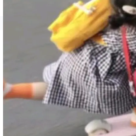
1，U1.5-Lite-Preview 在以下方向上带来了显著
提升： 原生支持4K图像生成； 更精细的局部纹
理、细节与真实世界质感； 更准确的中英文文字
©OSCHINA(OSChina.NET)
京ICP备2025119063号
生成与复杂版式组织； 更稳定的图...