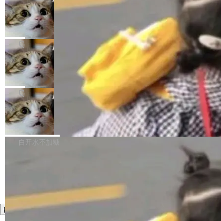
年。FFmpeg 社区最终选择用一个大版本的名
列表的数据匹配 —— 一项常规的数据处理任
没有拐弯抹角。他说中国正在赢得 AI 竞赛，而
字，留下了这份纪念。 雷霄骅曾是中国传媒大学
务，最终却产生了 180 万美元的账单，实际支出
当 AI agent 把源码变成了最好的扩展系
且按目前的速度，中国 AI 工具预计在今年底或
数字电视技术方向的博士生，长期从事视频、音
统，开发者工具必须开源
超出原定预算 860%。 更令人意外的是，该项目
2027 年就能追上美国前沿实验室的水平。 Dela
五年前，David Crawshaw 问过很多软件工程师
频技...
最终并未成功落地，而高额算力消耗持续运行长
ngue 把原因归结为一件事：开放协作。中国的
一个问题：你写过什么给自己用的程序？答案几
局
达 5 个月，公司直到财务对账时才察觉异常。这
AI 开发者在一个共享和协作的生态里加速迭代，
乎都是没有。工程师们整天用别人写的程序写程
意味着一个无人看管的 AI 程序，在近半年时间
而美国模型厂商在"闭门造车"。他的原话是 "buil
DeepSeek Harness 宣布内测邀请，全
序给别人用。偶尔有人自己写个博客系统、智能
里日夜不停地"烧钱"。 复盘显示，...
网最大规模开源 Agent 路演现场诞生
ding in silos"——各自为战，互不通气。 这个判
家居控制、家庭实验室，都算稀奇事。 Crawsh
一条内测招募帖，发出去的时候大概没人想到它
断从他嘴里说出来分量不同。Hugging Face 是
aw 是 Shelley 的作者，一个开源 AI coding age
会变成一场开源 Agent 生态的路演。 8月1日，
局
全球最大的开源 AI 平台，上面跑着上百万个模
nt。他最近在博客上写了一篇文章，核心论点很
DeepSeek Harness 团队负责人崔添翼（tiany
型。谁在开源赛道上领先，...
简单：开发者工具必须开源。 理由不是传统的自
商汤 SenseNova U1.5-Lite-Preview
i）在 X 上发帖： 「如果你是 Agent Harness 相
开源
由软件情怀，而是一个跟 AI agent 直接相关的
关开源项目的开发者，希望参加 DeepSeek Har
商汤科技宣布面向社区开源轻量级统一多模态模
技术判断。 两行 prompt 就能个性化任何软件 C
ness 的内测，可以回复或私信联系我。请附上
型的预览版本 SenseNova U1.5-Lite-Preview。
白开水不加糖
rawshaw 给出了两个 prompt。 第一个： "下载
GitHub id 以及开源代表作。」 DeepSeek 曾在
公告称，SenseNova U1.5-Lite-Preview并非简
某个软件的源码，在本地构建。修改 agent ...
官方招聘信息中写过一条简洁有力的公式：Mod
单的模型规模升级，而是基于 SenseNova U1
el + Harness = Agent。模型负责理解和推理，
的一次系统性迭代，不仅在同一架构中贯通视觉
Harness 负责把能力落到真实环境中——调用工
理解、推理、生成与编辑，还仅以 8B-MoT 的轻
具、读写文件、管理上下文、处理错误、完成闭
量大小，将能力推进到4K、更精细的真实质感、
环。崔添翼招人的标...
更复杂的视觉控制和可持续迭代编辑。 相比 U