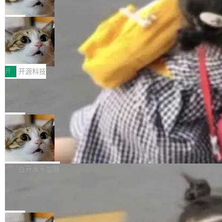
诉讼，称“Apple is getting this wron
（<a href="https://bugzilla.mozilla.org/show_
orkers 跑了十年 Isolate。用 CEO Matthew Pri
上个月，苹果一纸诉状把 OpenAI 告上法庭，指
g”
bug.cgi?id=204...
nce 的话说：「我们一生都在用 Isolate 运行代
控其挖角苹果前员工并窃取商业秘密。苹果的诉
局
码，而 AI Agent 不需要容器，它们需要的是 Iso
状把 OpenAI 描述成一个系统性地从前东家挖
late。」 容器为什么不合适 容器的问题在于启动
HUAWEI MatePad Edge上架WorkBu
人、套取机密信息的对手。 OpenAI 没发律师
ddy鸿蒙PC版，说话就能干活的AI办公
和销毁都太重了。一个 Agent 要执行的任务可能
函，也没选择庭外沉默。它在官网贴了一篇博
全能AI工作台WorkBuddy鸿蒙PC版上架HUAWE
搭子
只需要几毫秒的 CPU 时间，但容器从冷启动到
文，标题只有六个字：Apple is getting this wro
I MatePad Edge应用市场，直接下载即可使
开
开源科技
就绪要花数秒。如果未来有十...
ng。 然后，它把邮件往来和 iMessage 聊天记
用，与鸿蒙电脑上的体验一致。值得一提的是，
FFmpeg 9.0 发布：代号“Lei”，以此纪
录全贴了出来。 他发错人了 苹果外部律师 Gabr
这是目前市面上唯一支持平板接入WorkBuddy P
念中国开发者雷霄骅
iel Gross 来自 Weil 律所，2 月 23 日下午 5:53
C版的产品，搭载“人机双写”重磅功能——你写
全球知名开源多媒体框架 FFmpeg 今天正式发
给 OpenAI 总法律顾问 Che Chang 发了封邮
你的，AI写AI的，同屏协作互不干扰。一句话让
布了 9.0 版本。这个版本除了带来新一代音视频
局
件，附了一封长信，要求 OpenAI 配合调查前苹
AI帮你干活，现在开启全新体验！ 温馨提示：
处理能力和硬件加速支持之外，还有一个特殊之
果员工带走机密信...
亚马逊成本失控：AI 写代码烧掉 1215
体验WorkBuddy鸿蒙PC版前，请将 HUAWEI M
处：FFmpeg 9.0 的代号是“Lei”。 这个名字，
万元，超预算 860%
atePad Edge 升级至 HarmonyOS 6.1.0.135S
来自中国开发者雷霄骅（Lei Xiaohua）。 对于
外媒近日曝光了亚马逊的多份内部报告显示，AI
P9 patch03及以上版本。 *升级路径：设置 > 搜
很多中国音视频开发者而言，这个名字并不陌
导致公司在多个项目上超支。《金融时报》报道
白开水不加糖
索“软件更新” > 检查更新，即可搜索新版本，下
生。十年前，他通过大量中文技术文章、源码分
称，仅一个项目的成本超支就高达 180 万美元
载安装完成升级即可。 没有...
析和开源示例，让一代开发者第一次真正理解 F
Hugging Face CEO 发声：中国正在开
（约合人民币 1215 万元）。 具体来说，一名工
源模型上碾压我们
Fmpeg，也成为很多人进入音视频开发领域的
程师借助 Anthropic 旗下 Claude Sonnet 模型
"他们正在开源模型上碾压我们。" Hugging Fac
“启蒙老师”。 而今年，恰好是雷霄骅离世十周
编写程序，目标是完成电商平台作者信息与商品
e CEO Clément Delangue 在 CNBC 的采访里
局