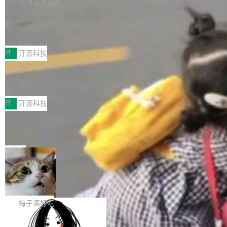
库，并将作为transport接入Mooncake TENT。
白开水不加糖
台 agent...
该通信库针对AI Memory池化场景的数据传输需
CoStrict入选工信部2025人工智能应用
求进行了深度优化，能够实现数据中心内大规模
典型案例
计算节点间多种内存类型的高性能通信。 UCL-
近日，工信部科技司公示《2025人工智能应用典
MPComm将作为一种传输引擎接入Mooncake T
型案例入选名单》，深信服“面向企业研发场景的
开
开源科技
ENT，实现零拷贝传输性能提升30%、非零拷贝
开源 AI 编程平台 CoStrict 应用”凭借卓越的技术
传输性能最高提升5倍。UCL-MPComm底层基
深信服AI算力网关入选工信部人工智能
创新与落地成效成功入选。 全链路私有化部署，
应用典型案例！
于自研UCL-Engine通信引擎，后续腾讯网平将
助力企业AI研发安全落地 当前，越来越多企业已
前不久，工业和信息化部正式发布《2025年人工
持续开源更多基于UCL-Engine的高性能通信组
经开始引入 AI Coding 工具，通过调用公有云模
智能应用典型案例名单》，集中展示人工智能在
开
开源科技
件。 腾讯网平团队在UCL-MPComm中实现了一
型或企业内部部署模型提升研发效率。但随着 AI
各领域的应用成果，覆盖技术底座、行业赋能、
个独立于业务线程的全局通信引擎（Engine），
Coding 从个人辅助工具逐步走向团队级、组织
Jeff Dean 离开 Google：一个时代的结
产品应用、支撑保障、专题等五大方向。深信服
并实...
束，一个实验室的开始
级应用，企业在规模化落地过程中，对安全性、
AI算力网关（AI创新平台）成功入选！ 随着各行
Google 员工编号 20。MapReduce 作者之一。
可控性和代码质量提出了更高要求。 首先是数据
各业的Agent走向规模化建设，算力构成形态逐
Bigtable 作者之一。TensorFlow 的作者之一。
局
安全与合规要求。对于大多数普通研发场景，公
渐丰富，用户关注的重点也在发生变化：不只是
Gemini 的架构师。Google 首席科学家。 Jeff D
有云模型能够满足快速试用和效率提升的需求。
让AI用起来，还要进一步看清混合算力时代下，
🔥 SolonCode v2026.8.4 发布：界面
ean 在 Google 工作了 27 年后，宣布离职。 他
但对于金融、能源、医疗等对数据安全要求较...
字体可调、22 种语言、记忆搜索增强
Token花在哪里、算力是否被充分利用，以及持
不是一个人走。一同离开的还有 Sanjay Ghema
打开终端就能上岗的全中文编码智能体，这一轮
续增长的AI成本该如何优化。 深信服AI算力网关
wat（Google 员工编号 23，Jeff Dean 二十多
把「看得清、用母语、记得住」三件事一次补
梅子酒好吃
正是围绕这些实际问题，从Token治理和成本治
年的编程搭档，MapReduce 和 Bigtable 的共同
齐。 SolonCode 是什么 SolonCode 是杭州无
理两个方面，让用户的每一份算力都看得清、管
作者）、Quoc Le（Google 大脑核心成员，Se
让“代码语义理解”深度释放AI Coding
耳科技研发的企业级终端编码智能体——一位全