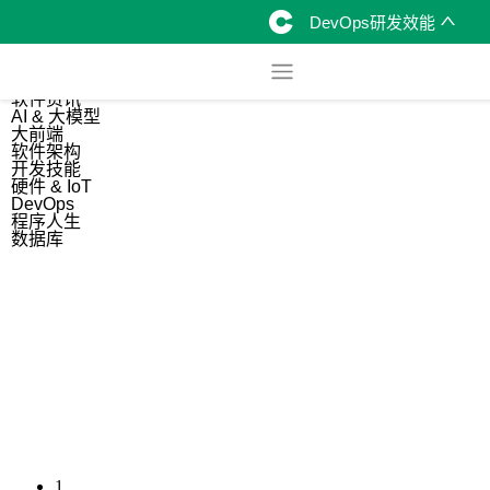
DevOps研发效能
综合
开源资讯
软件资讯
AI & 大模型
大前端
软件架构
开发技能
硬件 & IoT
DevOps
程序人生
数据库
1