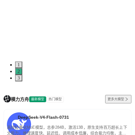
1
2
3
模力方舟
最新模型
热门模型
更多大模型
DeepSeek-V4-Flash-0731
高效轻量化MoE模型，总参284B，激活13B，原生支持百万超长上下
文能力。推理速度快、延迟低、调用成本低廉，综合能力均衡，主打