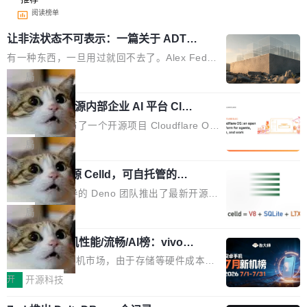
阅读榜单
让非法状态不可表示：一篇关于 ADT
的帖子在 Reddit 火了
有一种东西，一旦用过就回不去了。Alex Fedos
eev 管它叫"软件设计的基石"。 他说的东西不新
局
鲜——代数数据类型（ADT），尤其是和类型
Cloudflare 开源内部企业 AI 平台 Clou
（sum type）。但他说清楚了一件事：这不是类
dflare OS
型系统的学术体操，是日常编码的思维方式。 文
Cloudflare 发布了一个开源项目 Cloudflare O
章从一个简单的例子切入。一个网站的深色主题
S。如果你只看官方博客，你会觉得这是又一
局
设置，如果用布尔值 + 可空字段来表示——bool
个"AI 知识库 + 聊天机器人"——每个大厂都在
ean 表示是否可切换，nullable 的默认模式、浅
Deno 团队开源 Celld，可自托管的分
做，没什么新鲜的。 但 Kenton Varda 在 Twitte
布式 Durable Objects
色方案、深色方案——会产生大量无意义的组
r 上把事情说清楚了： 今天我们发布了 Cloudfla
Ryan Dahl 领导的 Deno 团队推出了最新开源项
合。方案缺了、配置冲突了、全 null 了。要知道
re OS，一个带连接器的聊天机器人，跟其他所
目 Celld，一个能在自己机器上运行 Cloudflare
局
哪些组合有效，作者说，你得靠"文档、校验、或
有科技公司做的一样。只不过，实际上它不一
Workers 和 Durable Objects 的守护进程。 设
者部落知识"。 换个写法。Rust 的 enum，两个
样。这是 Sandstorm.io 的重制版，我十年前的
鲁大师7月新机性能/流畅/AI榜：vivo夺
计思路很直接：每个对象是一个独立的 SQLite
变体：Switchable...
性能、流畅双第一，三星Galaxy Z系列
那个创业公司。不同的是，这次它构建在 Cloudf
数据库，按名称寻址，复制到你自己的 S3 兼容
2026年7月的手机市场，由于存储等硬件成本暴
新折叠缺席
lare Workers 上——我花了九年时间搭建的平台
存储库里。节点之间只通过这个存储库协调——
增，手机厂商的日子也不好过啊，新机速度明显
开
开源科技
——并且深度集成了 AI。这基本上是我十年秘密
没有控制平面，没有共识协议。每个对象自带一
放缓，因此硝烟味淡了许多。新机参数规格除开
计划的顶峰。 十年前，Ken...