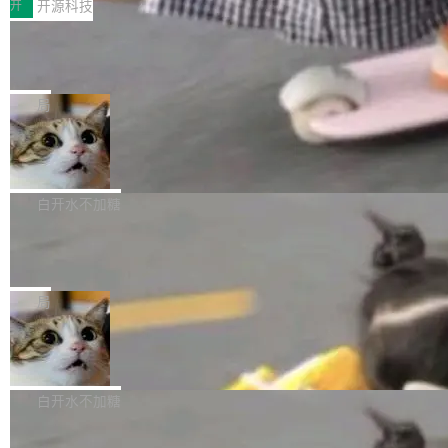
存储库里。节点之间只通过这个存储库协调——
增，手机厂商的日子也不好过啊，新机速度明显
开
开源科技
——并且深度集成了 AI。这基本上是我十年秘密
没有控制平面，没有共识协议。每个对象自带一
放缓，因此硝烟味淡了许多。新机参数规格除开
计划的顶峰。 十年前，Ken...
Zed 推出 DeltaDB，一个记录 commit
个小型数据库，应用天然按分片构建，单个数据
高价的三星折叠（三星Galaxy Z Fold8 Ultra / Z
之间所有操作的版本控制系统
库的竞争和爆炸半径问题在设计层面就被消除
Fold8 / Z Flip8）外，其余要么是中低端机器，
Zed 编辑器团队发布了新项目——DeltaDB，一
了。 闲置的 cell 会休眠到几乎不占资源。当 cel
例如iQOO Z11i、REDMI Note 17、REDMI No
个在 git commit 之间记录每一次编辑操作的版
局
l 迁移或唤醒时，新宿主从 S3 恢复 SQLite 数据
te 17 Pro、OPPO K15，要么是vivo X300 E这
本控制系统。目前处于 Early Access 阶段。 De
库继续执行。存储库是持久化的唯一真相...
样的次旗舰。 Galaxy Z Fold8 Ultra / Z Fold8 /
SpaceXAI 单季资本开支达 183 亿美元
ltaDB 的核心思路直接写在 landing page 最显
Z Flip8三款折叠屏新机均在7月22日发布，且全
眼的位置：「Software is made between com
根据风险投资人Tomer Tunguz 博客（VC 分
部搭载骁龙8 Elite Gen5 for Galaxy，它们本该
mits」——软件是在 commit 之间写出来的。git
析）披露的最新分析与第二季度业绩报告，Spac
白开水不加糖
是7月性...
只记录了你提交的最终状态，但真正的工作过程
eXAI在上个季度的总资本支出飙升至183.7亿美
——打字、删改、试错、agent 对话——都在 co
Meta 发布终端编程 Agent“Muse Cod
元。其中，绝大部分资金被直接用于 AI 领域，
e” 和 Muse Spark 1.2 模型
mmit 之间的空隙里丢失了。 DeltaDB 要做的就
金额高达158.3亿美元，这一单项投入已经逼近
Meta 今天发布了两款 AI 产品：Muse Code，
是把这段空隙补上。 回退到任何一次编辑：Delt
微软同期总资本开支的四成。 与亚马逊、Alpha
一个在终端里运行的编程 agent；Muse Spark
局
aDB 捕获 commit 之间的每一次操作，...
bet、微软以及 Meta 等传统科技巨头相比，Spa
1.2，驱动这个 agent 的新模型。一句话概括：
ceXAI的资金消耗速度尤为引人瞩目。然而，支
美团开源 LoHoSearch，用知识图谱校
你可以用 curl -fsSL https://dev.meta.ai/install.
准 AI 能力认知
撑庞大支出的资金来源却呈现出截然不同的面
sh | bash 安装一个能在大项目里自动规划、写
机器出题的前提，是让机器拥有全局视野。整个
貌。数据显示，微软和 Meta 主要依托充沛的经
代码、验证结果的 AI 终端工具。 据介绍，Muse
构建流程可以分为四个环节：建图 → 控制难度
白开水不加糖
营现金流来覆盖资本开支，其资本支出覆盖率分
Code 是 Meta 的编程 agent 产品。它和市场上
→ 质量把关 → 数据概览。
别达到155% 和106%;而SpaceXAI的经营现金
已有的终端编程 agent 在设计理念上有几个明显
腾讯开源 UCL-MPComm 通信库