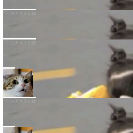
删掉的是AI游戏部门的全部开发文件，包括公司
量化、模型权重压缩、以及共享 KV cache 的完
级。 根据介绍，Hy ASR3.0preview 目标在于：
Pale Moon 34.3.2 现已发布，这是一个安全更
自研的多个文生3D和...
整性保护。效果是：吞吐量提升 41%，每 token
让语音识别不再只是听清，而是真正听懂。通过
新和少量网页兼容性修复版本。 Changes/fixe
白开水不加糖
成本降低 30%，精度不变。 FP8 省的不仅是显
先理解你的语境和意图，再把准确的文字直接给
s： 实现了URL.Parse()便捷功能 对浏览器内部
存 KV cache 是推理时最吃显...
到你。从“逐字转写、单点优化”演进为“理解语
PostgreSQL 18/19 新特性深度解读
函数添加了多项边界检查，以避免潜在的越界访
境、兼容场景、一键直出”。 Hy ASR 3.0 previe
问、下溢和溢出。（DiD） 修复了加载和解析内
演讲者分享了一个有趣的实践：面对 PG 18 已
w 不要求标准普通话，方言识别覆盖粤语、吴语
容提供的字体时出现的几个问题 为避免音频加
发布的 Release Notes，他利用 AI 工具（如 Co
白开水不加糖
等 10 大方言片区和 20 余个二级小片区。在开
载、处理和播放过程中可能出现的一系列错误，
pilot）对数千条 commit 日志进行自动分析，先
源评测集中，Hy ASR 3.0 preview 在多语种的
慕尼黑市政府为全职开源项目维护者提
对音频采样频率设定了下限 采样率低于 8kHz
让模型总结出三十余条潜在特性，再逐条要求生
WER（...
供资助
（通常被认为是 "telephone"/"walkie-talkie" 音
成详细解释和代码校验，最终筛选出对用户体感
"在过去大约 10 年的大部分时间里，libexpat 的
质的最低采样率）的音频格式将被拒绝 修复了 C
最强的若干项。对于尚未正式发版的 PG 19，则
维护工作一直与我的日常工作、家务、社交生活
局
SS 圆角虚线样式中可能存在的问题 如果表单中
通过拉取过去一年内（从 PG 18 Beta1 时间点
和休闲娱乐竞争时间。" 这是 libexpat 维护者 S
的图像元素不在同一个子树中，则它们将不再关
Firefox 153.0.3 发布
至今）的所有 commit，同样交由 AI 分析提炼。
ebastian Pipping 写在博客里的话。8 月 4 日，
联 加...
经过人工复核，准确度令人满意。这一方法也为
他宣布了一个新消息：从 2026 年 8 月 1 日起，
Firefox 153.0.3 现已发布，具体更新内容如
社区爱好者提供了高效跟踪新版本的思路。
他可以全职维护 libexpat 了，最长 6 个月。发
下： New Smart Window 包含多项增强功能：
白开水不加糖
工资的是慕尼黑市政府。 libexpat 是一个 C99
<ul> <li>现在建议列表会显示更多结果，方便用
编写的流式 XML 解析器，MIT 许可证。和 libx
Cloudflare Computer 开源：你的 Age
户查找历史记录和切换到已打开的标签页。（<a
nt 需要一台电脑，而不是一个容器
ml2 一样，它是世界上使用最广泛的 XML 解析
href="https://bugzilla.mozilla.org/show_bug.c
Cloudflare 开源了名为 @cloudflare/computer
库之一。你的操作系统、浏览器、无数的基础设
gi?id=2019042">Bug&nbsp;2019042</a>）</l
的 npm 包。项目的核心论点是：容器不适合 Ag
局