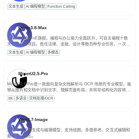
高并发、轻量化任务，适合日常对话、内容创作、基础 RAG、批量
文本生成
AI 编程模型
Function Calling
文案处理等普惠刚需场景。
Qwen3.8-Max
2.4万亿参数MoE旗舰，编程与办公能力全面跃升，可自主编程十数
天交付完整项目。胜任法律、金融、设计等数百种专业任务，一次对
话端到端交付生产级成果。原生视觉理解贯穿规划、执行与验证全流
文本生成
AI 编程模型
多模态
程，支持超长文档与长视频的深度语义解析。长程任务中自主规划与
闭环迭代，持续进化。
MinerU2.5-Pro
MinerU2.5-Pro是一款面向复杂文档解析与 OCR 场景的专业模型，能
够从图片和文档中识别文字、理解页面布局，并将非结构化内容转换
为便于存储、检索和二次处理的结构化结果。
8K
多语言
文档处理/OCR
Wan2.7-Image
万相 2.7 图像生成与编辑模型，支持组图、多图参考、交互式编辑和
最高 2K 输出。