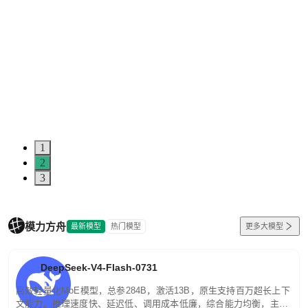
1
2
3
模力方舟
最新模型
热门模型
更多大模型
DeepSeek-V4-Flash-0731
高效轻量化MoE模型，总参284B，激活13B，原生支持百万超长上下
文能力。推理速度快、延迟低、调用成本低廉，综合能力均衡，主打