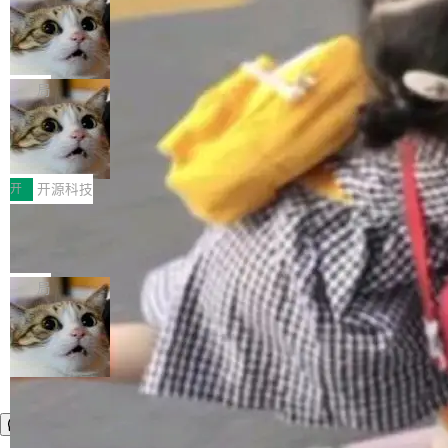
施软件，很可能都在用它。而过去十年，维护它
i> <li>现在，助手可以直接使用 Exa 的网络搜索
ent 计算。真正适合的，是 Isolate。 Cloudflare
的人一直在用业余...
结果回答问题，而无需将问题转交给搜索引擎。
OpenAI 公开邮件和聊天记录回应苹果
工程师在这件事上没什么可谦虚的——他们用 W
诉讼，称“Apple is getting this wron
（<a href="https://bugzilla.mozilla.org/show_
orkers 跑了十年 Isolate。用 CEO Matthew Pri
上个月，苹果一纸诉状把 OpenAI 告上法庭，指
g”
bug.cgi?id=204...
nce 的话说：「我们一生都在用 Isolate 运行代
控其挖角苹果前员工并窃取商业秘密。苹果的诉
局
码，而 AI Agent 不需要容器，它们需要的是 Iso
状把 OpenAI 描述成一个系统性地从前东家挖
late。」 容器为什么不合适 容器的问题在于启动
HUAWEI MatePad Edge上架WorkBu
人、套取机密信息的对手。 OpenAI 没发律师
ddy鸿蒙PC版，说话就能干活的AI办公
和销毁都太重了。一个 Agent 要执行的任务可能
函，也没选择庭外沉默。它在官网贴了一篇博
全能AI工作台WorkBuddy鸿蒙PC版上架HUAWE
搭子
只需要几毫秒的 CPU 时间，但容器从冷启动到
文，标题只有六个字：Apple is getting this wro
I MatePad Edge应用市场，直接下载即可使
开
开源科技
就绪要花数秒。如果未来有十...
ng。 然后，它把邮件往来和 iMessage 聊天记
用，与鸿蒙电脑上的体验一致。值得一提的是，
录全贴了出来。 他发错人了 苹果外部律师 Gabr
FFmpeg 9.0 发布：代号“Lei”，以此纪
这是目前市面上唯一支持平板接入WorkBuddy P
念中国开发者雷霄骅
iel Gross 来自 Weil 律所，2 月 23 日下午 5:53
C版的产品，搭载“人机双写”重磅功能——你写
全球知名开源多媒体框架 FFmpeg 今天正式发
给 OpenAI 总法律顾问 Che Chang 发了封邮
你的，AI写AI的，同屏协作互不干扰。一句话让
布了 9.0 版本。这个版本除了带来新一代音视频
局
件，附了一封长信，要求 OpenAI 配合调查前苹
AI帮你干活，现在开启全新体验！ 温馨提示：
处理能力和硬件加速支持之外，还有一个特殊之
果员工带走机密信...
体验WorkBuddy鸿蒙PC版前，请将 HUAWEI M
处：FFmpeg 9.0 的代号是“Lei”。 这个名字，
atePad Edge 升级至 HarmonyOS 6.1.0.135S
来自中国开发者雷霄骅（Lei Xiaohua）。 对于
P9 patch03及以上版本。 *升级路径：设置 > 搜
很多中国音视频开发者而言，这个名字并不陌
索“软件更新” > 检查更新，即可搜索新版本，下
生。十年前，他通过大量中文技术文章、源码分
载安装完成升级即可。 没有...
析和开源示例，让一代开发者第一次真正理解 F