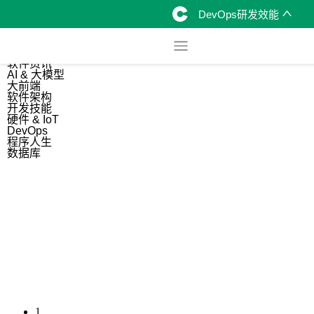
DevOps研发效能
综合
开源资讯
软件资讯
AI & 大模型
大前端
软件架构
开发技能
硬件 & IoT
DevOps
程序人生
数据库
1