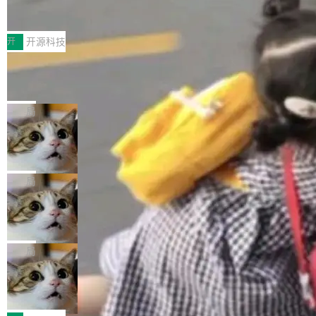
XML、没有拦截器注册、没有样板配置。 资源
Testin XAgent：CIO智能测试落地指南
据修改操作、完整的表结构管理与分区演进，以
为，Grokipedia可能只是限...
文件的约定 把文件放到 resources/i18n/ 下： r
及 rewrite_data_files、expire_snapshots 等日
7月30日，TiD2026质量竞争力大会在北京中关
esources/i18n/messages.properties ...
常维护操作，并完整支持 Iceberg V3 格式。
村国家自主创新示范区会议中心开幕。本届大会
开
开源科技
由中关村智联软件服务业质量创新联盟主办，以
让非法状态不可表示：一篇关于 ADT
“智构可信·质创未来——AI原生时代的质量新范
的帖子在 Reddit 火了
式”为主题，直面AI从实验室走向规模化产业落地
有一种东西，一旦用过就回不去了。Alex Fedos
的核心质量命题。会上，《2026智能研发生产力
eev 管它叫"软件设计的基石"。 他说的东西不新
局
工具选型手册》发布，Testin云测的Testin XAge
鲜——代数数据类型（ADT），尤其是和类型
nt智能测试系统入选AI测试领域代表产品。对CI
Cloudflare 开源内部企业 AI 平台 Clou
（sum type）。但他说清楚了一件事：这不是类
dflare OS
O而言，这提示了一个转变：AI测试正在从效率
型系统的学术体操，是日常编码的思维方式。 文
Cloudflare 发布了一个开源项目 Cloudflare O
工具升级为企业的质量基础设施。 CIO面对的新
章从一个简单的例子切入。一个网站的深色主题
S。如果你只看官方博客，你会觉得这是又一
局
现实 过去两年，CIO们的焦虑清单上多了两项：
设置，如果用布尔值 + 可空字段来表示——bool
个"AI 知识库 + 聊天机器人"——每个大厂都在
一是如何让大模型和智能体应用安全地从PoC走
ean 表示是否可切换，nullable 的默认模式、浅
Deno 团队开源 Celld，可自托管的分
做，没什么新鲜的。 但 Kenton Varda 在 Twitte
向生产，二是如何让测试团队跟得上AI应用...
布式 Durable Objects
色方案、深色方案——会产生大量无意义的组
r 上把事情说清楚了： 今天我们发布了 Cloudfla
Ryan Dahl 领导的 Deno 团队推出了最新开源项
合。方案缺了、配置冲突了、全 null 了。要知道
re OS，一个带连接器的聊天机器人，跟其他所
目 Celld，一个能在自己机器上运行 Cloudflare
局
哪些组合有效，作者说，你得靠"文档、校验、或
有科技公司做的一样。只不过，实际上它不一
Workers 和 Durable Objects 的守护进程。 设
者部落知识"。 换个写法。Rust 的 enum，两个
鲁大师7月新机性能/流畅/AI榜：vivo夺
样。这是 Sandstorm.io 的重制版，我十年前的
计思路很直接：每个对象是一个独立的 SQLite
变体：Switchable...
性能、流畅双第一，三星Galaxy Z系列
那个创业公司。不同的是，这次它构建在 Cloudf
数据库，按名称寻址，复制到你自己的 S3 兼容
2026年7月的手机市场，由于存储等硬件成本暴
新折叠缺席
lare Workers 上——我花了九年时间搭建的平台