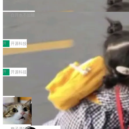
流仅能覆盖资本开支的12...
的差异点。 异步后台 agent：Muse Code 有一
腾讯网平团队宣布开源了 UCL-MPComm 通信
个主 agent 循环，外加一组后台 agent。这些后
库，并将作为transport接入Mooncake TENT。
白开水不加糖
台 agent...
该通信库针对AI Memory池化场景的数据传输需
CoStrict入选工信部2025人工智能应用
求进行了深度优化，能够实现数据中心内大规模
典型案例
计算节点间多种内存类型的高性能通信。 UCL-
近日，工信部科技司公示《2025人工智能应用典
MPComm将作为一种传输引擎接入Mooncake T
型案例入选名单》，深信服“面向企业研发场景的
开
开源科技
ENT，实现零拷贝传输性能提升30%、非零拷贝
开源 AI 编程平台 CoStrict 应用”凭借卓越的技术
传输性能最高提升5倍。UCL-MPComm底层基
深信服AI算力网关入选工信部人工智能
创新与落地成效成功入选。 全链路私有化部署，
应用典型案例！
于自研UCL-Engine通信引擎，后续腾讯网平将
助力企业AI研发安全落地 当前，越来越多企业已
前不久，工业和信息化部正式发布《2025年人工
持续开源更多基于UCL-Engine的高性能通信组
经开始引入 AI Coding 工具，通过调用公有云模
智能应用典型案例名单》，集中展示人工智能在
开
开源科技
件。 腾讯网平团队在UCL-MPComm中实现了一
型或企业内部部署模型提升研发效率。但随着 AI
各领域的应用成果，覆盖技术底座、行业赋能、
个独立于业务线程的全局通信引擎（Engine），
Jeff Dean 离开 Google：一个时代的结
Coding 从个人辅助工具逐步走向团队级、组织
产品应用、支撑保障、专题等五大方向。深信服
并实...
束，一个实验室的开始
级应用，企业在规模化落地过程中，对安全性、
AI算力网关（AI创新平台）成功入选！ 随着各行
Google 员工编号 20。MapReduce 作者之一。
可控性和代码质量提出了更高要求。 首先是数据
各业的Agent走向规模化建设，算力构成形态逐
Bigtable 作者之一。TensorFlow 的作者之一。
局
安全与合规要求。对于大多数普通研发场景，公
渐丰富，用户关注的重点也在发生变化：不只是
Gemini 的架构师。Google 首席科学家。 Jeff D
有云模型能够满足快速试用和效率提升的需求。
🔥 SolonCode v2026.8.4 发布：界面
让AI用起来，还要进一步看清混合算力时代下，
ean 在 Google 工作了 27 年后，宣布离职。 他
但对于金融、能源、医疗等对数据安全要求较...
字体可调、22 种语言、记忆搜索增强
Token花在哪里、算力是否被充分利用，以及持
不是一个人走。一同离开的还有 Sanjay Ghema
打开终端就能上岗的全中文编码智能体，这一轮
续增长的AI成本该如何优化。 深信服AI算力网关
wat（Google 员工编号 23，Jeff Dean 二十多
把「看得清、用母语、记得住」三件事一次补
梅子酒好吃