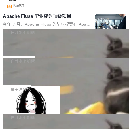
阅读榜单
Apache Fluss 毕业成为顶级项目
今年 7 月，Apache Fluss 的毕业提案在 Apach
e 孵化器项目管理委员会（IPMC）投票中获得
白开水不加糖
全票通过，随后获 Apache 软件基金会董事会批
马斯克 AI 百科项目 Grokipedia 被曝数
准。今天，Apache 软件基金会正式宣布 Apach
月未更新
e Fluss 孵化毕业，成为 Apache 顶级项目（TL
埃隆·马斯克推出的AI百科项目 Grokipedia 被曝
P）！这一里程碑不仅标志着 Fluss 迈入新的发
长期停止内容更新，未能实现其作为“AI版维基百
白开水不加糖
展阶段，也将进一步推动流式存储、实时湖仓与
科”替代品的目标。 据 Lawfare 最新调查，自今
AI 数据基础加速融合，为实时数据基础设施的发
Solon I18n：三种解析器，零样板代码
年4月以来，Grokipedia 页面更新功能基本停
展开启新的篇章。
滞，过去三个月内没有任何条目完成更新，用户
如果你在 Spring Boot 里做过国际化，流程大概
提交的编辑请求也长期处于待处理状态。 Groki
是这样的：配 MessageSource 的 Bean、写 R
梅子酒好吃
pedia 于去年底上线，定位为由人工智能生成内
eloadableResourceBundleMessageSource、
容的百科平台，被马斯克视为传统众包百科网站
Apache Doris 4.1 全面增强 Iceberg：
声明 LocaleResolver、注册 LocaleChangeInt
支持 UPDATE、MERGE INTO 与 Iceb
维基百科的替代方案。Lawfare 调查发现，无论
erceptor…五六步之后才能看到第一行翻译文
Apache Doris 4.1 要补齐的，正是缺失的那一
erg V3
热门页面还是低关注度页面，均未出现近期更
本。 Solon 换了个方式。整个 i18n 模块围绕三
半。在已有查询能力的基础上，Doris 进一步支
白开水不加糖
新，相关问题并非局限于特定领域，而是在不同
个解析器、一个注解、一个工具类展开——没有
持了 UPDATE、DELETE、MERGE INTO 等数
主题和访问量页面中普遍存在。 调查人员最初认