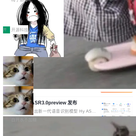
正是围绕这些实际问题，从Token治理和成本治
年的编程搭档，MapReduce 和 Bigtable 的共同
齐。 SolonCode 是什么 SolonCode 是杭州无
理两个方面，让用户的每一份算力都看得清、管
作者）、Quoc Le（Google 大脑核心成员，Se
让“代码语义理解”深度释放AI Coding
耳科技研发的企业级终端编码智能体——一位全
得住、用得稳、省得下、更安全！ 一、从现在开
价值潜能：华为云码道（CodeArts）
q2Seq 和 DocAI 的共同发明人）以及 Oriol Vin
中文驱动的数字员工，自主理解需求、规划步
一、代码仓深度理解技术的作用与价值 在软件工
始，Token使用一目...
代码仓技术解析
yals（Gemini 联合负责人，AlphaSta...
骤、编写代码。不挑模型、不挑平台，curl 一行
程实践中，代码仓是企业核心知识资产的主要载
开
开源科技
装完即用。 开源地址：Gitee · GitCode · GitHu
体。企业级代码仓库通常包含数十万乃至数百万
b 安装 支持 Java 8+（8~26）、macOS / Linu
一条“删库”命令跑 17 小时，算法工程
个文件，其规模远超单次模型调用可承载的上下
师删光 89TB 数据只为干私活
x / Windows / Harmony PC。 # macOS / Linu
文窗口。随着项目规模的持续扩张与代码历史的
最高人民检察院8月4日公布了一起案件：北京一
x / Harmony PC curl -fsSL https://solon.noea
不断累积，代码仓中的模块关系、接口契约、业
名90后算法工程师王某，为了给自己接的私活腾
局
r.org/solon...
务逻辑等关键信息往往分散于数十乃至数百个文
服务器空间，删光了公司AI游戏部门的全部核心
件之中，形成高度复杂的知识关联网络。传统的
Cloudflare 分享推理优化实践：KV ca
数据。 王某2024年1月入职东城区某科技公司AI
che 量化 + 权重压缩，吞吐量提升 4
代码检索手段（如关键词匹配、目录遍历）仅能
短剧部门，有互联网大厂背景。在公司内部架构
Kimi 和 GLM 是当前最强的大模型系列之一，但
1%，成本降 30%
在语法层面完成文本定位，难以触及代码的语义
调整期间，部门三次通知全员将数据从A集群迁
它们有一个共同的问题：太吃显存了。月之暗面
局
内涵与结构关联，导致开发者使用代码智能体在
移到B集群，王某都回复了"收到"。 他没有迁移
的 Kimi K 系列和智谱的 GLM 都是长上下文、M
理解大规模代码仓时面临显著"代码仓理解"瓶
数据。2024年9月3日下午4点，他使用此前登录
腾讯混元 Hy ASR3.0preview 发布
oE 架构的大模型，好用到让人上瘾，但 GPU 显
颈。 代码仓深度理解服务（以下简称" CodeBas
的账号密码进入A集群，输入了一条被程序员圈
存永远不够用。 Cloudflare 的 Workers AI 团队
腾讯混元正式推出新一代语音识别模型 Hy ASR
e深度理解服务"）是华为云码道（CodeA...
称为"删库跑路"的命令——最高管理员权限、无
一直在跑这些模型的推理。他们在官方博客上发
3.0preview。基于最新一代大语言模型 Hy3 的
白开水不加糖
需确认、强制递归删除。17个小时后，运维人员
了一篇技术文章，详细拆解了三种让大模型在 G
语言理解能力，以及融合了高精度语音识别与深
发现异常并中止进程时，89TB数据已经没了。
PU 上跑得更省、更快的技术手段——KV cache
Pale Moon 34.3.2 发布，苍月浏览器
度语义理解能力，实现了语音识别能力的全面升