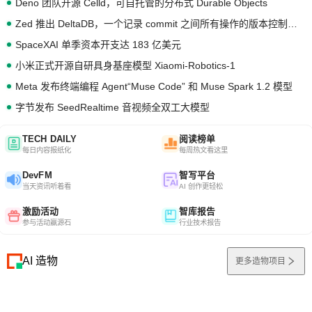
Deno 团队开源 Celld，可自托管的分布式 Durable Objects
Zed 推出 DeltaDB，一个记录 commit 之间所有操作的版本控制系统
SpaceXAI 单季资本开支达 183 亿美元
小米正式开源自研具身基座模型 Xiaomi-Robotics-1
Meta 发布终端编程 Agent“Muse Code” 和 Muse Spark 1.2 模型
字节发布 SeedRealtime 音视频全双工大模型
TECH DAILY
阅读榜单
每日内容报纸化
每周热文看这里
DevFM
智写平台
当天资讯听着看
AI 创作更轻松
激励活动
智库报告
参与活动赢源石
行业技术报告
AI 造物
更多造物项目