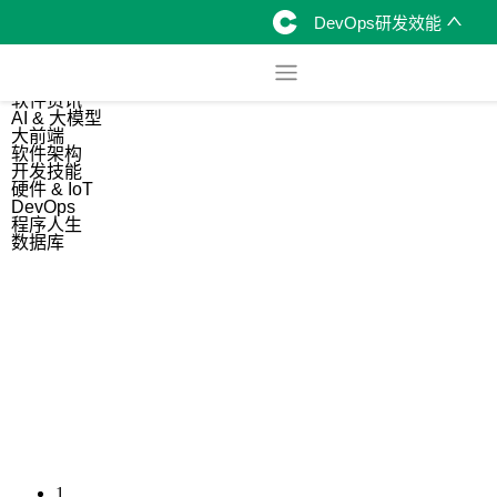
DevOps研发效能
综合
开源资讯
软件资讯
AI & 大模型
大前端
软件架构
开发技能
硬件 & IoT
DevOps
程序人生
数据库
1