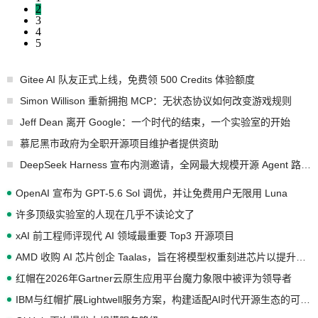
2
3
4
5
Gitee AI 队友正式上线，免费领 500 Credits 体验额度
Simon Willison 重新拥抱 MCP：无状态协议如何改变游戏规则
Jeff Dean 离开 Google：一个时代的结束，一个实验室的开始
慕尼黑市政府为全职开源项目维护者提供资助
DeepSeek Harness 宣布内测邀请，全网最大规模开源 Agent 路演现场诞生
OpenAI 宣布为 GPT-5.6 Sol 调优，并让免费用户无限用 Luna
许多顶级实验室的人现在几乎不读论文了
xAI 前工程师评现代 AI 领域最重要 Top3 开源项目
AMD 收购 AI 芯片创企 Taalas，旨在将模型权重刻进芯片以提升推理性能
红帽在2026年Gartner云原生应用平台魔力象限中被评为领导者
IBM与红帽扩展Lightwell服务方案，构建适配AI时代开源生态的可信基础设施