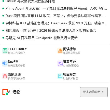
GitHub 再次爆发大规模服务降级
Prime Agent 开源发布：一个能自我改进的编程 Agent，ARC-AGI 3 超越人类专家基线
Rust 项目团队宣布 LLM 政策：不禁止，但你要承认哪些代码不是你写的
宇树科技 IPO 战略配售曝光：DeepSeek 获配 93.3 万股，锁定 36 个月
潮起潮落，你我仍在 | 2026 腾讯云粤港澳大湾区架构师峰会
马斯克 AI 百科项目 Grokipedia 被曝数月未更新
TECH DAILY
阅读榜单
每日内容报纸化
每周热文看这里
DevFM
智写平台
当天资讯听着看
AI 创作更轻松
激励活动
智库报告
参与活动赢源石
行业技术报告
AI 造物
更多造物项目