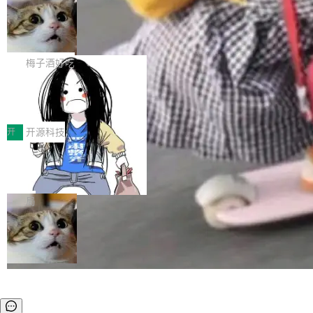
安全与合规要求。对于大多数普通研发场景，公
渐丰富，用户关注的重点也在发生变化：不只是
Gemini 的架构师。Google 首席科学家。 Jeff D
有云模型能够满足快速试用和效率提升的需求。
让AI用起来，还要进一步看清混合算力时代下，
🔥 SolonCode v2026.8.4 发布：界面
ean 在 Google 工作了 27 年后，宣布离职。 他
但对于金融、能源、医疗等对数据安全要求较...
字体可调、22 种语言、记忆搜索增强
Token花在哪里、算力是否被充分利用，以及持
不是一个人走。一同离开的还有 Sanjay Ghema
打开终端就能上岗的全中文编码智能体，这一轮
续增长的AI成本该如何优化。 深信服AI算力网关
wat（Google 员工编号 23，Jeff Dean 二十多
把「看得清、用母语、记得住」三件事一次补
梅子酒好吃
正是围绕这些实际问题，从Token治理和成本治
年的编程搭档，MapReduce 和 Bigtable 的共同
齐。 SolonCode 是什么 SolonCode 是杭州无
理两个方面，让用户的每一份算力都看得清、管
作者）、Quoc Le（Google 大脑核心成员，Se
让“代码语义理解”深度释放AI Coding
耳科技研发的企业级终端编码智能体——一位全
得住、用得稳、省得下、更安全！ 一、从现在开
价值潜能：华为云码道（CodeArts）
q2Seq 和 DocAI 的共同发明人）以及 Oriol Vin
中文驱动的数字员工，自主理解需求、规划步
一、代码仓深度理解技术的作用与价值 在软件工
始，Token使用一目...
代码仓技术解析
yals（Gemini 联合负责人，AlphaSta...
骤、编写代码。不挑模型、不挑平台，curl 一行
程实践中，代码仓是企业核心知识资产的主要载
开
开源科技
装完即用。 开源地址：Gitee · GitCode · GitHu
体。企业级代码仓库通常包含数十万乃至数百万
b 安装 支持 Java 8+（8~26）、macOS / Linu
一条“删库”命令跑 17 小时，算法工程
个文件，其规模远超单次模型调用可承载的上下
师删光 89TB 数据只为干私活
x / Windows / Harmony PC。 # macOS / Linu
文窗口。随着项目规模的持续扩张与代码历史的
最高人民检察院8月4日公布了一起案件：北京一
x / Harmony PC curl -fsSL https://solon.noea
不断累积，代码仓中的模块关系、接口契约、业
名90后算法工程师王某，为了给自己接的私活腾
局
r.org/solon...
务逻辑等关键信息往往分散于数十乃至数百个文
服务器空间，删光了公司AI游戏部门的全部核心
件之中，形成高度复杂的知识关联网络。传统的
数据。 王某2024年1月入职东城区某科技公司AI
代码检索手段（如关键词匹配、目录遍历）仅能
短剧部门，有互联网大厂背景。在公司内部架构
在语法层面完成文本定位，难以触及代码的语义
调整期间，部门三次通知全员将数据从A集群迁
内涵与结构关联，导致开发者使用代码智能体在
移到B集群，王某都回复了"收到"。 他没有迁移
理解大规模代码仓时面临显著"代码仓理解"瓶
数据。2024年9月3日下午4点，他使用此前登录