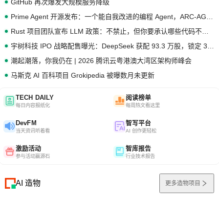
GitHub 再次爆发大规模服务降级
Prime Agent 开源发布：一个能自我改进的编程 Agent，ARC-AGI 3 超越人类专家基线
Rust 项目团队宣布 LLM 政策：不禁止，但你要承认哪些代码不是你写的
宇树科技 IPO 战略配售曝光：DeepSeek 获配 93.3 万股，锁定 36 个月
潮起潮落，你我仍在 | 2026 腾讯云粤港澳大湾区架构师峰会
马斯克 AI 百科项目 Grokipedia 被曝数月未更新
TECH DAILY
阅读榜单
每日内容报纸化
每周热文看这里
DevFM
智写平台
当天资讯听着看
AI 创作更轻松
激励活动
智库报告
参与活动赢源石
行业技术报告
AI 造物
更多造物项目