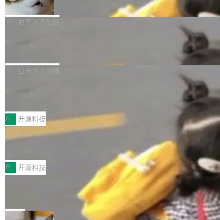
准 AI 能力认知
撑庞大支出的资金来源却呈现出截然不同的面
sh | bash 安装一个能在大项目里自动规划、写
机器出题的前提，是让机器拥有全局视野。整个
貌。数据显示，微软和 Meta 主要依托充沛的经
代码、验证结果的 AI 终端工具。 据介绍，Muse
构建流程可以分为四个环节：建图 → 控制难度
白开水不加糖
营现金流来覆盖资本开支，其资本支出覆盖率分
Code 是 Meta 的编程 agent 产品。它和市场上
→ 质量把关 → 数据概览。
别达到155% 和106%;而SpaceXAI的经营现金
已有的终端编程 agent 在设计理念上有几个明显
腾讯开源 UCL-MPComm 通信库
流仅能覆盖资本开支的12...
的差异点。 异步后台 agent：Muse Code 有一
腾讯网平团队宣布开源了 UCL-MPComm 通信
个主 agent 循环，外加一组后台 agent。这些后
库，并将作为transport接入Mooncake TENT。
白开水不加糖
台 agent...
该通信库针对AI Memory池化场景的数据传输需
CoStrict入选工信部2025人工智能应用
求进行了深度优化，能够实现数据中心内大规模
典型案例
计算节点间多种内存类型的高性能通信。 UCL-
近日，工信部科技司公示《2025人工智能应用典
MPComm将作为一种传输引擎接入Mooncake T
型案例入选名单》，深信服“面向企业研发场景的
开
开源科技
ENT，实现零拷贝传输性能提升30%、非零拷贝
开源 AI 编程平台 CoStrict 应用”凭借卓越的技术
深信服AI算力网关入选工信部人工智能
传输性能最高提升5倍。UCL-MPComm底层基
创新与落地成效成功入选。 全链路私有化部署，
应用典型案例！
于自研UCL-Engine通信引擎，后续腾讯网平将
助力企业AI研发安全落地 当前，越来越多企业已
前不久，工业和信息化部正式发布《2025年人工
持续开源更多基于UCL-Engine的高性能通信组
经开始引入 AI Coding 工具，通过调用公有云模
智能应用典型案例名单》，集中展示人工智能在
开
开源科技
件。 腾讯网平团队在UCL-MPComm中实现了一
型或企业内部部署模型提升研发效率。但随着 AI
各领域的应用成果，覆盖技术底座、行业赋能、
个独立于业务线程的全局通信引擎（Engine），
Coding 从个人辅助工具逐步走向团队级、组织
Jeff Dean 离开 Google：一个时代的结
产品应用、支撑保障、专题等五大方向。深信服
并实...
束，一个实验室的开始
级应用，企业在规模化落地过程中，对安全性、
AI算力网关（AI创新平台）成功入选！ 随着各行
Google 员工编号 20。MapReduce 作者之一。
可控性和代码质量提出了更高要求。 首先是数据
各业的Agent走向规模化建设，算力构成形态逐
Bigtable 作者之一。TensorFlow 的作者之一。
局