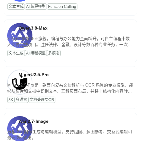
高并发、轻量化任务，适合日常对话、内容创作、基础 RAG、批量
文本生成
AI 编程模型
Function Calling
文案处理等普惠刚需场景。
Qwen3.8-Max
2.4万亿参数MoE旗舰，编程与办公能力全面跃升，可自主编程十数
天交付完整项目。胜任法律、金融、设计等数百种专业任务，一次对
话端到端交付生产级成果。原生视觉理解贯穿规划、执行与验证全流
文本生成
AI 编程模型
多模态
程，支持超长文档与长视频的深度语义解析。长程任务中自主规划与
闭环迭代，持续进化。
MinerU2.5-Pro
MinerU2.5-Pro是一款面向复杂文档解析与 OCR 场景的专业模型，能
够从图片和文档中识别文字、理解页面布局，并将非结构化内容转换
为便于存储、检索和二次处理的结构化结果。
8K
多语言
文档处理/OCR
Wan2.7-Image
万相 2.7 图像生成与编辑模型，支持组图、多图参考、交互式编辑和
最高 2K 输出。