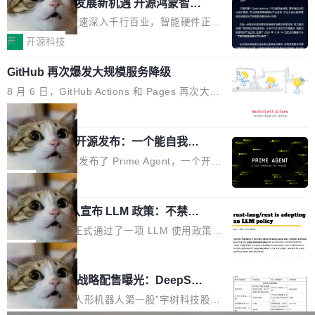
或造假。问题是，作为读者，如果你筛选出那些
共商智能硬件发展新机遇 开源鸿蒙智能
的早期工程师之一，在 Grok 训练基础设施团队
度,案例厚度、全域覆盖、多线协同...
硬件开发者日杭州站即将举行
看起来最令人兴奋的论文，那它们大部分都是过
工作过。近日他在 X 上发了一条帖子，列出了他
随着万物智联加速深入千行百业，智能硬件正从
度宣传的。」 这才是真正的痛点。不是所有论文
认为现代 AI 领域最重要的三个开源项目。 第一
单点设备迈向智能化、网联化、协同化发展。作
开
开源科技
都有问题，是最吸引眼球的那批论文最有问题。
个名字毫无悬念：Flash Attention 2。 Hieu 的
为面向全场景、跨终端的分布式操作系统，开源
他引用的帖子来自 Mathew Shen，一位 ICLR 2
理由很具体。FA 系列不需要解释，但 FA2 是他
GitHub 再次爆发大规模服务降级
鸿蒙通过统一技术底座和分布式能力，为不同类
026 的读者：「看了篇 ...
认为最重要的一个——复杂度恰到好处，刚好能
型智能设备的开发、连接与互联提供关键支撑，
8 月 6 日，GitHub Actions 和 Pages 再次大规
驱动你去学 CuTe，但还没被那些"邪恶的" Hopp
也为产业链企业探索产品创新与商业增长打开新
模服务降级，Actions 完全不可用超过 5 小时，
局
er++ 优化所淹没，足够容易修改和适配。 更关
的空间。 8月14日，开源鸿蒙智能硬件开发者日
webhook 停发，连自托管 runner 也因调度层故
键的是 FA2 的持久性...
（OHDD：OpenHarmony Hardware Develope
Prime Agent 开源发布：一个能自我改
障无法工作。Pages、Copilot code review、C
进的编程 Agent，ARC-AGI 3 超越人类
r Day）将在杭州启航。活动面向智能硬件产业
opilot coding agent 全部受影响。从检测到完全
Prime Intellect 发布了 Prime Agent，一个开源
专家基线
链企业和开发者，邀请行业专家与资深技术顾
恢复，大约 12 小时。 这是 2026 年 8 月的第六
的编程 Agent Harness，核心设计围绕两个抽
局
问，围绕开源鸿蒙技术能力、设备适配、芯片适
起事故，其中四起与 AI/Copilot 服务相关。 Git
象：Recursive Language Model（RLM）和 C
配、功耗与稳定性调优、兼容性测评及统一互联
Hub 员工 kdaigle 在 HN 讨论中贴出了一组数
Rust 项目团队宣布 LLM 政策：不禁
ontinual Harness。在 ARC-AGI 3 基准测试
等内容展开系统讲解和实战交流，帮助企业进一
止，但你要承认哪些代码不是你写的
据：2025 年全年 10 亿次 commit。现在，每周
上，Prime Agent + Opus 5 的组合达到了 95.
Rust 语言项目正式通过了一项 LLM 使用政策，
步了解开源鸿蒙在智能...
2.75 亿次，全年预计 140 亿次。GitHub...
5% RHAE Best@1，超过了 ARC 报告的人类专
覆盖 rust-lang/rust 单一仓库的代码贡献。这不
局
家基线 95.4%。 不是又一个 coding agent 包装
是项目级别的官方立场，目前由五个团队采纳，
宇树科技 IPO 战略配售曝光：DeepSe
器 Prime Agent 的架构和市面上大多数 coding
但它可能是主流开源项目中关于 AI 辅助贡献最
ek 获配 93.3 万股，锁定 36 个月
agent 有本质区别。大多数 agent harness 的设
细致的一份规则。 政策的核心只有一句话：LLM
8月6日晚间，“人形机器人第一股”宇树科技股份
计是基于早期模型的能力—...