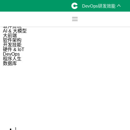
DevOps研发效能
综合
开源资讯
软件资讯
AI & 大模型
大前端
软件架构
开发技能
硬件 & IoT
DevOps
程序人生
数据库
1