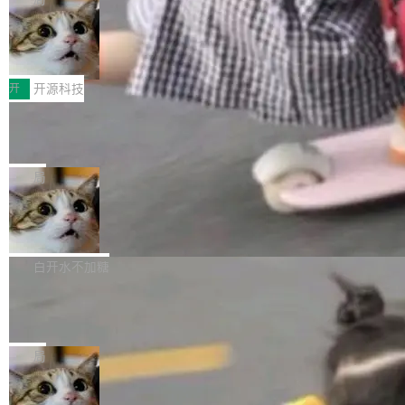
哪些组合有效，作者说，你得靠"文档、校验、或
有科技公司做的一样。只不过，实际上它不一
Workers 和 Durable Objects 的守护进程。 设
者部落知识"。 换个写法。Rust 的 enum，两个
样。这是 Sandstorm.io 的重制版，我十年前的
鲁大师7月新机性能/流畅/AI榜：vivo夺
计思路很直接：每个对象是一个独立的 SQLite
变体：Switchable...
性能、流畅双第一，三星Galaxy Z系列
那个创业公司。不同的是，这次它构建在 Cloudf
数据库，按名称寻址，复制到你自己的 S3 兼容
2026年7月的手机市场，由于存储等硬件成本暴
新折叠缺席
lare Workers 上——我花了九年时间搭建的平台
存储库里。节点之间只通过这个存储库协调——
增，手机厂商的日子也不好过啊，新机速度明显
开
开源科技
——并且深度集成了 AI。这基本上是我十年秘密
没有控制平面，没有共识协议。每个对象自带一
放缓，因此硝烟味淡了许多。新机参数规格除开
计划的顶峰。 十年前，Ken...
个小型数据库，应用天然按分片构建，单个数据
Zed 推出 DeltaDB，一个记录 commit
高价的三星折叠（三星Galaxy Z Fold8 Ultra / Z
之间所有操作的版本控制系统
库的竞争和爆炸半径问题在设计层面就被消除
Fold8 / Z Flip8）外，其余要么是中低端机器，
Zed 编辑器团队发布了新项目——DeltaDB，一
了。 闲置的 cell 会休眠到几乎不占资源。当 cel
例如iQOO Z11i、REDMI Note 17、REDMI No
个在 git commit 之间记录每一次编辑操作的版
局
l 迁移或唤醒时，新宿主从 S3 恢复 SQLite 数据
te 17 Pro、OPPO K15，要么是vivo X300 E这
本控制系统。目前处于 Early Access 阶段。 De
库继续执行。存储库是持久化的唯一真相...
样的次旗舰。 Galaxy Z Fold8 Ultra / Z Fold8 /
SpaceXAI 单季资本开支达 183 亿美元
ltaDB 的核心思路直接写在 landing page 最显
Z Flip8三款折叠屏新机均在7月22日发布，且全
眼的位置：「Software is made between com
根据风险投资人Tomer Tunguz 博客（VC 分
部搭载骁龙8 Elite Gen5 for Galaxy，它们本该
mits」——软件是在 commit 之间写出来的。git
析）披露的最新分析与第二季度业绩报告，Spac
白开水不加糖
是7月性...
只记录了你提交的最终状态，但真正的工作过程
eXAI在上个季度的总资本支出飙升至183.7亿美
——打字、删改、试错、agent 对话——都在 co
Meta 发布终端编程 Agent“Muse Cod
元。其中，绝大部分资金被直接用于 AI 领域，
e” 和 Muse Spark 1.2 模型
mmit 之间的空隙里丢失了。 DeltaDB 要做的就
金额高达158.3亿美元，这一单项投入已经逼近
Meta 今天发布了两款 AI 产品：Muse Code，
是把这段空隙补上。 回退到任何一次编辑：Delt
微软同期总资本开支的四成。 与亚马逊、Alpha
一个在终端里运行的编程 agent；Muse Spark
局
aDB 捕获 commit 之间的每一次操作，...
bet、微软以及 Meta 等传统科技巨头相比，Spa
1.2，驱动这个 agent 的新模型。一句话概括：
ceXAI的资金消耗速度尤为引人瞩目。然而，支
美团开源 LoHoSearch，用知识图谱校
你可以用 curl -fsSL https://dev.meta.ai/install.