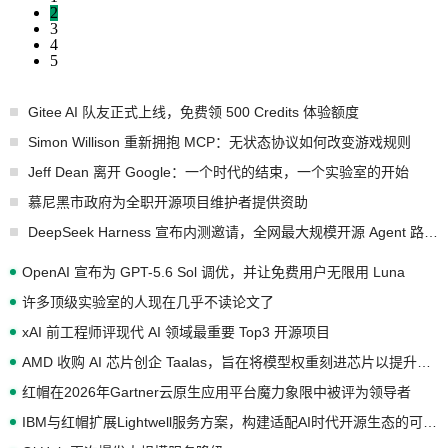
2
3
4
5
Gitee AI 队友正式上线，免费领 500 Credits 体验额度
Simon Willison 重新拥抱 MCP：无状态协议如何改变游戏规则
Jeff Dean 离开 Google：一个时代的结束，一个实验室的开始
慕尼黑市政府为全职开源项目维护者提供资助
DeepSeek Harness 宣布内测邀请，全网最大规模开源 Agent 路演现场诞生
OpenAI 宣布为 GPT-5.6 Sol 调优，并让免费用户无限用 Luna
许多顶级实验室的人现在几乎不读论文了
xAI 前工程师评现代 AI 领域最重要 Top3 开源项目
AMD 收购 AI 芯片创企 Taalas，旨在将模型权重刻进芯片以提升推理性能
红帽在2026年Gartner云原生应用平台魔力象限中被评为领导者
IBM与红帽扩展Lightwell服务方案，构建适配AI时代开源生态的可信基础设施