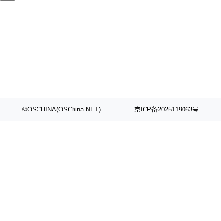
颈。 代码仓深度理解服务（以下简称" CodeBas
的账号密码进入A集群，输入了一条被程序员圈
e深度理解服务"）是华为云码道（CodeA...
称为"删库跑路"的命令——最高管理员权限、无
需确认、强制递归删除。17个小时后，运维人员
发现异常并中止进程时，89TB数据已经没了。
删掉的是AI游戏部门的全部开发文件，包括公司
自研的多个文生3D和...
©OSCHINA(OSChina.NET)
京ICP备2025119063号