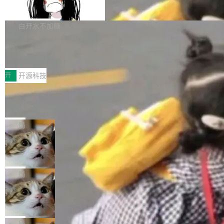
支持 UPDATE、MERGE INTO 与 Iceb
维基百科的替代方案。Lawfare 调查发现，无论
erceptor…五六步之后才能看到第一行翻译文
Apache Doris 4.1 要补齐的，正是缺失的那一
erg V3
热门页面还是低关注度页面，均未出现近期更
本。 Solon 换了个方式。整个 i18n 模块围绕三
半。在已有查询能力的基础上，Doris 进一步支
白开水不加糖
新，相关问题并非局限于特定领域，而是在不同
个解析器、一个注解、一个工具类展开——没有
持了 UPDATE、DELETE、MERGE INTO 等数
主题和访问量页面中普遍存在。 调查人员最初认
XML、没有拦截器注册、没有样板配置。 资源
Testin XAgent：CIO智能测试落地指南
据修改操作、完整的表结构管理与分区演进，以
为，Grokipedia可能只是限...
文件的约定 把文件放到 resources/i18n/ 下： r
及 rewrite_data_files、expire_snapshots 等日
7月30日，TiD2026质量竞争力大会在北京中关
esources/i18n/messages.properties ...
常维护操作，并完整支持 Iceberg V3 格式。
村国家自主创新示范区会议中心开幕。本届大会
开
开源科技
由中关村智联软件服务业质量创新联盟主办，以
让非法状态不可表示：一篇关于 ADT
“智构可信·质创未来——AI原生时代的质量新范
的帖子在 Reddit 火了
式”为主题，直面AI从实验室走向规模化产业落地
有一种东西，一旦用过就回不去了。Alex Fedos
的核心质量命题。会上，《2026智能研发生产力
eev 管它叫"软件设计的基石"。 他说的东西不新
局
工具选型手册》发布，Testin云测的Testin XAge
鲜——代数数据类型（ADT），尤其是和类型
Cloudflare 开源内部企业 AI 平台 Clou
nt智能测试系统入选AI测试领域代表产品。对CI
（sum type）。但他说清楚了一件事：这不是类
dflare OS
O而言，这提示了一个转变：AI测试正在从效率
型系统的学术体操，是日常编码的思维方式。 文
Cloudflare 发布了一个开源项目 Cloudflare O
工具升级为企业的质量基础设施。 CIO面对的新
章从一个简单的例子切入。一个网站的深色主题
S。如果你只看官方博客，你会觉得这是又一
局
现实 过去两年，CIO们的焦虑清单上多了两项：
设置，如果用布尔值 + 可空字段来表示——bool
个"AI 知识库 + 聊天机器人"——每个大厂都在
一是如何让大模型和智能体应用安全地从PoC走
Deno 团队开源 Celld，可自托管的分
ean 表示是否可切换，nullable 的默认模式、浅
做，没什么新鲜的。 但 Kenton Varda 在 Twitte
向生产，二是如何让测试团队跟得上AI应用...
布式 Durable Objects
色方案、深色方案——会产生大量无意义的组
r 上把事情说清楚了： 今天我们发布了 Cloudfla
Ryan Dahl 领导的 Deno 团队推出了最新开源项
合。方案缺了、配置冲突了、全 null 了。要知道
re OS，一个带连接器的聊天机器人，跟其他所
目 Celld，一个能在自己机器上运行 Cloudflare
局