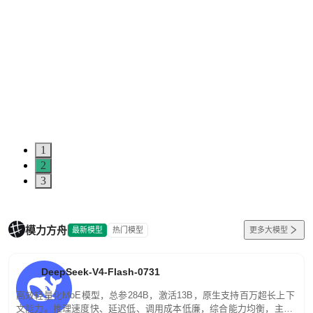
1
2
3
模力方舟
最新模型
热门模型
更多大模型
DeepSeek-V4-Flash-0731
高效轻量化MoE模型，总参284B，激活13B，原生支持百万超长上下
文能力。推理速度快、延迟低、调用成本低廉，综合能力均衡，主打