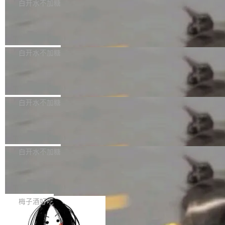
可以用来分析、提炼、审阅、建议，但不能用来
有限公司披露IPO发行价格及战略配售结果，杭
白开水不加糖
创作。 具体来说，LLM 生成的代码可以提交，
州深度求索人工智能基础技术研究有限公司（De
Docker 29.7.2 发布
但必须满足五个条件：预先安排、非关键、高质
epSeek）获配93.3399万股，按150.8元/股发行
量、充分测试、充分审查，并且必须披露。LLM
价格计算，认购金额约1.41亿元，股份锁定期为
Docker 29.7.2 现已发布，具体更新内容如下：
不得生成涉及安全性的关键变更，除非作者本身
36个月。 公告显示，本次宇树科技战略配售对
Bug fixes and enhancements 修复多次传递同
白开水不加糖
就是领域专家。即使如此，政策也"强烈不建
象主要包括长期投资机构、与公司业务具有战略
一环境变量时，docker service create和docker
议"这么做。 对于不披露的情况，审核者可以直
合作关系或长期合作愿景的大型企业、科创板保
Apache Fluss 毕业成为顶级项目
service update会发生 panic 的问题。docker/cl
接关闭 PR，无需解释。 政策作者 Jynn Ne...
荐人跟投子公司，以及公司高级管理人员和核心
i#7145 修复了 Docker Engine 29.7.0 中引入的
今年 7 月，Apache Fluss 的毕业提案在 Apach
员工参与设立的专项资产管理计划。其中，Dee
一个回归问题，该问题导致拉取镜像时会拒绝包
e 孵化器项目管理委员会（IPMC）投票中获得
白开水不加糖
pSeek作为与宇树科技具备战略合作关系的企
含绝对 hardlink 目标的镜像（此类镜像由某些镜
全票通过，随后获 Apache 软件基金会董事会批
业，获配股份数量占本次发行数量的2.31%。 除
像构建工具生成）。moby/moby#53305 修复了
马斯克 AI 百科项目 Grokipedia 被曝数
准。今天，Apache 软件基金会正式宣布 Apach
DeepSeek外，腾讯旗下上海启善投资有限公司
月未更新
Docker Engine 29.7.0 中引入的一个回归问
e Fluss 孵化毕业，成为 Apache 顶级项目（TL
埃隆·马斯克推出的AI百科项目 Grokipedia 被曝
获配9...
题，该问题可能导致在旧版 Linux 内核...
P）！这一里程碑不仅标志着 Fluss 迈入新的发
长期停止内容更新，未能实现其作为“AI版维基百
白开水不加糖
展阶段，也将进一步推动流式存储、实时湖仓与
科”替代品的目标。 据 Lawfare 最新调查，自今
AI 数据基础加速融合，为实时数据基础设施的发
Solon I18n：三种解析器，零样板代码
年4月以来，Grokipedia 页面更新功能基本停
展开启新的篇章。
滞，过去三个月内没有任何条目完成更新，用户
如果你在 Spring Boot 里做过国际化，流程大概
提交的编辑请求也长期处于待处理状态。 Groki
是这样的：配 MessageSource 的 Bean、写 R
梅子酒好吃
pedia 于去年底上线，定位为由人工智能生成内
eloadableResourceBundleMessageSource、
容的百科平台，被马斯克视为传统众包百科网站
Apache Doris 4.1 全面增强 Iceberg：
声明 LocaleResolver、注册 LocaleChangeInt