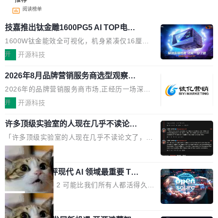
阅读榜单
技嘉推出钛金雕1600PG5 AI TOP电
源：为发烧级主机与本地AI算力打造旗
1600W钛金能效全可视化，机身紧凑仅16厘米
舰供电方案
继2026台北电脑展首度亮相后，技嘉科技近日正
开
开源科技
式发布钛金雕1600PG5 AI TOP电源。这款高端
2026年8月品牌营销服务商选型观察：
电源专为发烧级DIY主机与本地AI算力平台打
从流量思维到品牌资产思维的范式转移
造，整机长度仅16厘米，提供1600W额定功率
2026年的品牌营销服务商市场,正经历一场深刻
与80PLUS钛金能效；支持ATX 3.1与PCIe 5.1
的价值重构。全球全案品牌代理机构市场从2025
开
开源科技
规范，结合服务器级元件、完善供电线材与内置
年的83.1亿美元增长至2026年的86.6亿美元,年
实时LCD监控屏，可充分满足当下高阶PC主机
许多顶级实验室的人现在几乎不读论文
复合增长率达5.44%,预计2032年将突破120亿美
了
的严苛使用需求。 澎湃功率，紧凑机身 钛金雕1
元。数字广告与公共关系相关服务市场更是从20
「许多顶级实验室的人现在几乎不读论文了，而
600PG5 AI TOP具备强悍输出功率，同时实现
25年的8463亿美元扩张至2026年的8763亿美
且他们认为 ICLR/ICML/NeurIPS 充斥着大量过
局
机身尺寸大幅精简。整机长度仅16厘米，属于同
元。数字的背后是一个清晰的事实——品牌对专
度宣传和欺诈。」 OpenAI 研究员 Keller Jorda
功率段机身尺寸十分紧凑的1600W电源产品。小
业化营销服务的需求从未如此迫切。 但市场扩容
xAI 前工程师评现代 AI 领域最重要 Top
n 这条推文引发了广泛讨论。他不是在说风凉
巧机身有效提升市面主流标准A...
3 开源项目
的同时,服务商的竞争逻辑正在改变。2026年Top
话，他是说出了一个圈内人尽皆知但很少公开捅
Flash Attention 2 可能比我们所有人都活得久。
Agency年度合辑的观察指出,“产品”这个离消费
破的事实。 Jordan 随后补充了一句软化声明：
这句话不是来自某个技术博客，而是出自 Hieu
局
者最近的载体,在整个品牌营销层面的权重显著变
「我不认为这些会议上大部分论文都在过度宣传
Pham 的一条推文。Hieu Pham 是谁？他是 xAI
高了。全域营销服务商的竞争正在从规模转向深