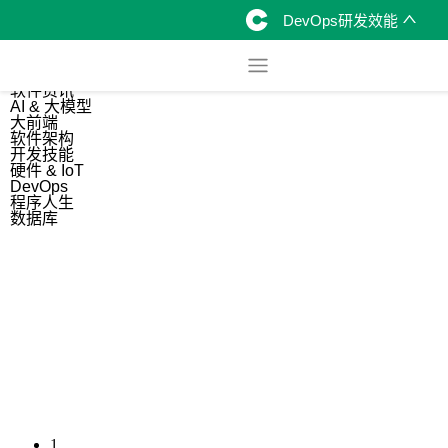
DevOps研发效能
综合
开源资讯
软件资讯
AI & 大模型
大前端
软件架构
开发技能
硬件 & IoT
DevOps
程序人生
数据库
1