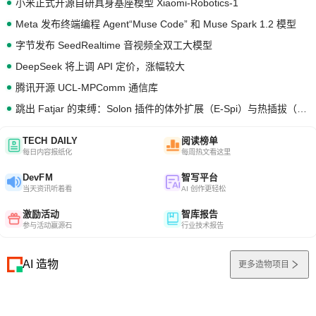
小米正式开源自研具身基座模型 Xiaomi-Robotics-1
Meta 发布终端编程 Agent“Muse Code” 和 Muse Spark 1.2 模型
字节发布 SeedRealtime 音视频全双工大模型
DeepSeek 将上调 API 定价，涨幅较大
腾讯开源 UCL-MPComm 通信库
跳出 Fatjar 的束缚：Solon 插件的体外扩展（E-Spi）与热插拔（H-Spi）
TECH DAILY
阅读榜单
每日内容报纸化
每周热文看这里
DevFM
智写平台
当天资讯听着看
AI 创作更轻松
激励活动
智库报告
参与活动赢源石
行业技术报告
AI 造物
更多造物项目