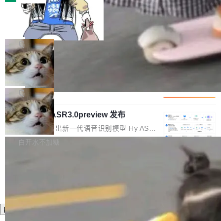
装完即用。 开源地址：Gitee · GitCode · GitHu
体。企业级代码仓库通常包含数十万乃至数百万
b 安装 支持 Java 8+（8~26）、macOS / Linu
一条“删库”命令跑 17 小时，算法工程
个文件，其规模远超单次模型调用可承载的上下
师删光 89TB 数据只为干私活
x / Windows / Harmony PC。 # macOS / Linu
文窗口。随着项目规模的持续扩张与代码历史的
最高人民检察院8月4日公布了一起案件：北京一
x / Harmony PC curl -fsSL https://solon.noea
不断累积，代码仓中的模块关系、接口契约、业
名90后算法工程师王某，为了给自己接的私活腾
局
r.org/solon...
务逻辑等关键信息往往分散于数十乃至数百个文
服务器空间，删光了公司AI游戏部门的全部核心
件之中，形成高度复杂的知识关联网络。传统的
Cloudflare 分享推理优化实践：KV ca
数据。 王某2024年1月入职东城区某科技公司AI
che 量化 + 权重压缩，吞吐量提升 4
代码检索手段（如关键词匹配、目录遍历）仅能
短剧部门，有互联网大厂背景。在公司内部架构
Kimi 和 GLM 是当前最强的大模型系列之一，但
1%，成本降 30%
在语法层面完成文本定位，难以触及代码的语义
调整期间，部门三次通知全员将数据从A集群迁
它们有一个共同的问题：太吃显存了。月之暗面
局
内涵与结构关联，导致开发者使用代码智能体在
移到B集群，王某都回复了"收到"。 他没有迁移
的 Kimi K 系列和智谱的 GLM 都是长上下文、M
理解大规模代码仓时面临显著"代码仓理解"瓶
数据。2024年9月3日下午4点，他使用此前登录
腾讯混元 Hy ASR3.0preview 发布
oE 架构的大模型，好用到让人上瘾，但 GPU 显
颈。 代码仓深度理解服务（以下简称" CodeBas
的账号密码进入A集群，输入了一条被程序员圈
存永远不够用。 Cloudflare 的 Workers AI 团队
腾讯混元正式推出新一代语音识别模型 Hy ASR
e深度理解服务"）是华为云码道（CodeA...
称为"删库跑路"的命令——最高管理员权限、无
一直在跑这些模型的推理。他们在官方博客上发
3.0preview。基于最新一代大语言模型 Hy3 的
白开水不加糖
需确认、强制递归删除。17个小时后，运维人员
了一篇技术文章，详细拆解了三种让大模型在 G
语言理解能力，以及融合了高精度语音识别与深
发现异常并中止进程时，89TB数据已经没了。
PU 上跑得更省、更快的技术手段——KV cache
度语义理解能力，实现了语音识别能力的全面升
删掉的是AI游戏部门的全部开发文件，包括公司
量化、模型权重压缩、以及共享 KV cache 的完
级。 根据介绍，Hy ASR3.0preview 目标在于：
自研的多个文生3D和...
整性保护。效果是：吞吐量提升 41%，每 token
让语音识别不再只是听清，而是真正听懂。通过
成本降低 30%，精度不变。 FP8 省的不仅是显
先理解你的语境和意图，再把准确的文字直接给
存 KV cache 是推理时最吃显...
到你。从“逐字转写、单点优化”演进为“理解语