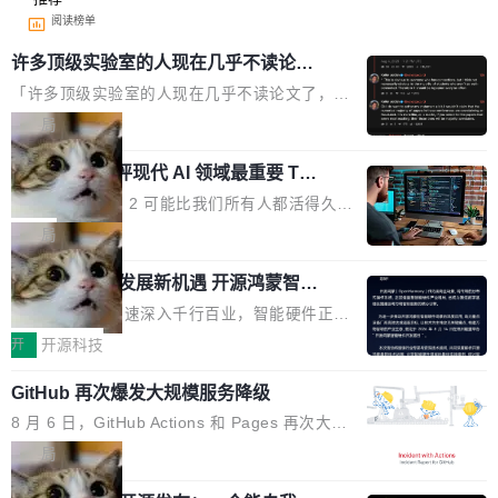
阅读榜单
许多顶级实验室的人现在几乎不读论文
了
「许多顶级实验室的人现在几乎不读论文了，而
且他们认为 ICLR/ICML/NeurIPS 充斥着大量过
局
度宣传和欺诈。」 OpenAI 研究员 Keller Jorda
xAI 前工程师评现代 AI 领域最重要 Top
n 这条推文引发了广泛讨论。他不是在说风凉
3 开源项目
话，他是说出了一个圈内人尽皆知但很少公开捅
Flash Attention 2 可能比我们所有人都活得久。
破的事实。 Jordan 随后补充了一句软化声明：
这句话不是来自某个技术博客，而是出自 Hieu
局
「我不认为这些会议上大部分论文都在过度宣传
Pham 的一条推文。Hieu Pham 是谁？他是 xAI
或造假。问题是，作为读者，如果你筛选出那些
共商智能硬件发展新机遇 开源鸿蒙智能
的早期工程师之一，在 Grok 训练基础设施团队
硬件开发者日杭州站即将举行
看起来最令人兴奋的论文，那它们大部分都是过
工作过。近日他在 X 上发了一条帖子，列出了他
随着万物智联加速深入千行百业，智能硬件正从
度宣传的。」 这才是真正的痛点。不是所有论文
认为现代 AI 领域最重要的三个开源项目。 第一
单点设备迈向智能化、网联化、协同化发展。作
开
开源科技
都有问题，是最吸引眼球的那批论文最有问题。
个名字毫无悬念：Flash Attention 2。 Hieu 的
为面向全场景、跨终端的分布式操作系统，开源
他引用的帖子来自 Mathew Shen，一位 ICLR 2
理由很具体。FA 系列不需要解释，但 FA2 是他
GitHub 再次爆发大规模服务降级
鸿蒙通过统一技术底座和分布式能力，为不同类
026 的读者：「看了篇 ...
认为最重要的一个——复杂度恰到好处，刚好能
型智能设备的开发、连接与互联提供关键支撑，
8 月 6 日，GitHub Actions 和 Pages 再次大规
驱动你去学 CuTe，但还没被那些"邪恶的" Hopp
也为产业链企业探索产品创新与商业增长打开新
模服务降级，Actions 完全不可用超过 5 小时，
局
er++ 优化所淹没，足够容易修改和适配。 更关
的空间。 8月14日，开源鸿蒙智能硬件开发者日
webhook 停发，连自托管 runner 也因调度层故
键的是 FA2 的持久性...