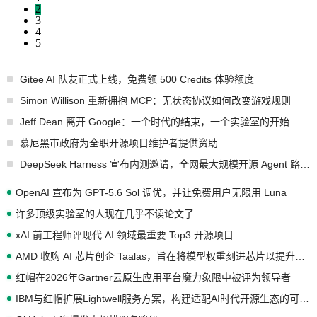
2
3
4
5
Gitee AI 队友正式上线，免费领 500 Credits 体验额度
Simon Willison 重新拥抱 MCP：无状态协议如何改变游戏规则
Jeff Dean 离开 Google：一个时代的结束，一个实验室的开始
慕尼黑市政府为全职开源项目维护者提供资助
DeepSeek Harness 宣布内测邀请，全网最大规模开源 Agent 路演现场诞生
OpenAI 宣布为 GPT-5.6 Sol 调优，并让免费用户无限用 Luna
许多顶级实验室的人现在几乎不读论文了
xAI 前工程师评现代 AI 领域最重要 Top3 开源项目
AMD 收购 AI 芯片创企 Taalas，旨在将模型权重刻进芯片以提升推理性能
红帽在2026年Gartner云原生应用平台魔力象限中被评为领导者
IBM与红帽扩展Lightwell服务方案，构建适配AI时代开源生态的可信基础设施