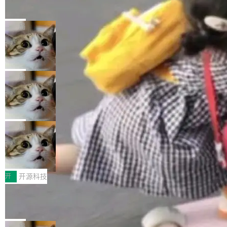
的帖子在 Reddit 火了
式”为主题，直面AI从实验室走向规模化产业落地
有一种东西，一旦用过就回不去了。Alex Fedos
的核心质量命题。会上，《2026智能研发生产力
eev 管它叫"软件设计的基石"。 他说的东西不新
局
工具选型手册》发布，Testin云测的Testin XAge
鲜——代数数据类型（ADT），尤其是和类型
nt智能测试系统入选AI测试领域代表产品。对CI
Cloudflare 开源内部企业 AI 平台 Clou
（sum type）。但他说清楚了一件事：这不是类
dflare OS
O而言，这提示了一个转变：AI测试正在从效率
型系统的学术体操，是日常编码的思维方式。 文
Cloudflare 发布了一个开源项目 Cloudflare O
工具升级为企业的质量基础设施。 CIO面对的新
章从一个简单的例子切入。一个网站的深色主题
S。如果你只看官方博客，你会觉得这是又一
局
现实 过去两年，CIO们的焦虑清单上多了两项：
设置，如果用布尔值 + 可空字段来表示——bool
个"AI 知识库 + 聊天机器人"——每个大厂都在
一是如何让大模型和智能体应用安全地从PoC走
ean 表示是否可切换，nullable 的默认模式、浅
Deno 团队开源 Celld，可自托管的分
做，没什么新鲜的。 但 Kenton Varda 在 Twitte
向生产，二是如何让测试团队跟得上AI应用...
布式 Durable Objects
色方案、深色方案——会产生大量无意义的组
r 上把事情说清楚了： 今天我们发布了 Cloudfla
Ryan Dahl 领导的 Deno 团队推出了最新开源项
合。方案缺了、配置冲突了、全 null 了。要知道
re OS，一个带连接器的聊天机器人，跟其他所
目 Celld，一个能在自己机器上运行 Cloudflare
局
哪些组合有效，作者说，你得靠"文档、校验、或
有科技公司做的一样。只不过，实际上它不一
Workers 和 Durable Objects 的守护进程。 设
者部落知识"。 换个写法。Rust 的 enum，两个
鲁大师7月新机性能/流畅/AI榜：vivo夺
样。这是 Sandstorm.io 的重制版，我十年前的
计思路很直接：每个对象是一个独立的 SQLite
变体：Switchable...
性能、流畅双第一，三星Galaxy Z系列
那个创业公司。不同的是，这次它构建在 Cloudf
数据库，按名称寻址，复制到你自己的 S3 兼容
2026年7月的手机市场，由于存储等硬件成本暴
新折叠缺席
lare Workers 上——我花了九年时间搭建的平台
存储库里。节点之间只通过这个存储库协调——
增，手机厂商的日子也不好过啊，新机速度明显
开
开源科技
——并且深度集成了 AI。这基本上是我十年秘密
没有控制平面，没有共识协议。每个对象自带一
放缓，因此硝烟味淡了许多。新机参数规格除开
计划的顶峰。 十年前，Ken...
Zed 推出 DeltaDB，一个记录 commit
个小型数据库，应用天然按分片构建，单个数据
高价的三星折叠（三星Galaxy Z Fold8 Ultra / Z
之间所有操作的版本控制系统
库的竞争和爆炸半径问题在设计层面就被消除
Fold8 / Z Flip8）外，其余要么是中低端机器，
Zed 编辑器团队发布了新项目——DeltaDB，一
了。 闲置的 cell 会休眠到几乎不占资源。当 cel
例如iQOO Z11i、REDMI Note 17、REDMI No
个在 git commit 之间记录每一次编辑操作的版
局