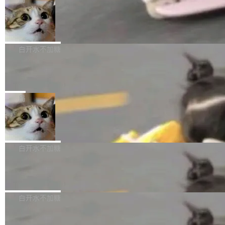
l 迁移或唤醒时，新宿主从 S3 恢复 SQLite 数据
te 17 Pro、OPPO K15，要么是vivo X300 E这
本控制系统。目前处于 Early Access 阶段。 De
库继续执行。存储库是持久化的唯一真相...
样的次旗舰。 Galaxy Z Fold8 Ultra / Z Fold8 /
SpaceXAI 单季资本开支达 183 亿美元
ltaDB 的核心思路直接写在 landing page 最显
Z Flip8三款折叠屏新机均在7月22日发布，且全
眼的位置：「Software is made between com
根据风险投资人Tomer Tunguz 博客（VC 分
部搭载骁龙8 Elite Gen5 for Galaxy，它们本该
mits」——软件是在 commit 之间写出来的。git
析）披露的最新分析与第二季度业绩报告，Spac
白开水不加糖
是7月性...
只记录了你提交的最终状态，但真正的工作过程
eXAI在上个季度的总资本支出飙升至183.7亿美
——打字、删改、试错、agent 对话——都在 co
Meta 发布终端编程 Agent“Muse Cod
元。其中，绝大部分资金被直接用于 AI 领域，
e” 和 Muse Spark 1.2 模型
mmit 之间的空隙里丢失了。 DeltaDB 要做的就
金额高达158.3亿美元，这一单项投入已经逼近
Meta 今天发布了两款 AI 产品：Muse Code，
是把这段空隙补上。 回退到任何一次编辑：Delt
微软同期总资本开支的四成。 与亚马逊、Alpha
一个在终端里运行的编程 agent；Muse Spark
局
aDB 捕获 commit 之间的每一次操作，...
bet、微软以及 Meta 等传统科技巨头相比，Spa
1.2，驱动这个 agent 的新模型。一句话概括：
ceXAI的资金消耗速度尤为引人瞩目。然而，支
美团开源 LoHoSearch，用知识图谱校
你可以用 curl -fsSL https://dev.meta.ai/install.
准 AI 能力认知
撑庞大支出的资金来源却呈现出截然不同的面
sh | bash 安装一个能在大项目里自动规划、写
机器出题的前提，是让机器拥有全局视野。整个
貌。数据显示，微软和 Meta 主要依托充沛的经
代码、验证结果的 AI 终端工具。 据介绍，Muse
构建流程可以分为四个环节：建图 → 控制难度
白开水不加糖
营现金流来覆盖资本开支，其资本支出覆盖率分
Code 是 Meta 的编程 agent 产品。它和市场上
→ 质量把关 → 数据概览。
别达到155% 和106%;而SpaceXAI的经营现金
已有的终端编程 agent 在设计理念上有几个明显
腾讯开源 UCL-MPComm 通信库
流仅能覆盖资本开支的12...
的差异点。 异步后台 agent：Muse Code 有一
腾讯网平团队宣布开源了 UCL-MPComm 通信
个主 agent 循环，外加一组后台 agent。这些后
库，并将作为transport接入Mooncake TENT。
白开水不加糖
台 agent...
该通信库针对AI Memory池化场景的数据传输需
CoStrict入选工信部2025人工智能应用
求进行了深度优化，能够实现数据中心内大规模