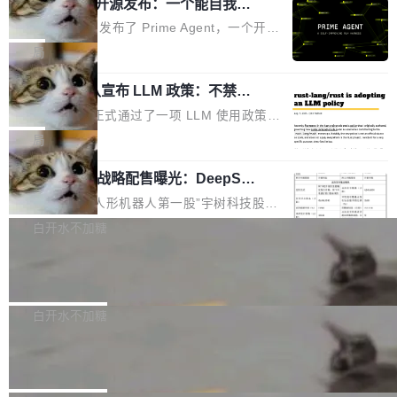
（OHDD：OpenHarmony Hardware Develope
Prime Agent 开源发布：一个能自我改
障无法工作。Pages、Copilot code review、C
进的编程 Agent，ARC-AGI 3 超越人类
r Day）将在杭州启航。活动面向智能硬件产业
opilot coding agent 全部受影响。从检测到完全
Prime Intellect 发布了 Prime Agent，一个开源
专家基线
链企业和开发者，邀请行业专家与资深技术顾
恢复，大约 12 小时。 这是 2026 年 8 月的第六
的编程 Agent Harness，核心设计围绕两个抽
局
问，围绕开源鸿蒙技术能力、设备适配、芯片适
起事故，其中四起与 AI/Copilot 服务相关。 Git
象：Recursive Language Model（RLM）和 C
配、功耗与稳定性调优、兼容性测评及统一互联
Hub 员工 kdaigle 在 HN 讨论中贴出了一组数
Rust 项目团队宣布 LLM 政策：不禁
ontinual Harness。在 ARC-AGI 3 基准测试
等内容展开系统讲解和实战交流，帮助企业进一
止，但你要承认哪些代码不是你写的
据：2025 年全年 10 亿次 commit。现在，每周
上，Prime Agent + Opus 5 的组合达到了 95.
Rust 语言项目正式通过了一项 LLM 使用政策，
步了解开源鸿蒙在智能...
2.75 亿次，全年预计 140 亿次。GitHub...
5% RHAE Best@1，超过了 ARC 报告的人类专
覆盖 rust-lang/rust 单一仓库的代码贡献。这不
局
家基线 95.4%。 不是又一个 coding agent 包装
是项目级别的官方立场，目前由五个团队采纳，
器 Prime Agent 的架构和市面上大多数 coding
宇树科技 IPO 战略配售曝光：DeepSe
但它可能是主流开源项目中关于 AI 辅助贡献最
ek 获配 93.3 万股，锁定 36 个月
agent 有本质区别。大多数 agent harness 的设
细致的一份规则。 政策的核心只有一句话：LLM
8月6日晚间，“人形机器人第一股”宇树科技股份
计是基于早期模型的能力—...
可以用来分析、提炼、审阅、建议，但不能用来
有限公司披露IPO发行价格及战略配售结果，杭
白开水不加糖
创作。 具体来说，LLM 生成的代码可以提交，
州深度求索人工智能基础技术研究有限公司（De
但必须满足五个条件：预先安排、非关键、高质
Docker 29.7.2 发布
epSeek）获配93.3399万股，按150.8元/股发行
量、充分测试、充分审查，并且必须披露。LLM
价格计算，认购金额约1.41亿元，股份锁定期为
Docker 29.7.2 现已发布，具体更新内容如下：
不得生成涉及安全性的关键变更，除非作者本身
36个月。 公告显示，本次宇树科技战略配售对
Bug fixes and enhancements 修复多次传递同
白开水不加糖
就是领域专家。即使如此，政策也"强烈不建
象主要包括长期投资机构、与公司业务具有战略
一环境变量时，docker service create和docker
议"这么做。 对于不披露的情况，审核者可以直
Apache Fluss 毕业成为顶级项目
合作关系或长期合作愿景的大型企业、科创板保
service update会发生 panic 的问题。docker/cl
接关闭 PR，无需解释。 政策作者 Jynn Ne...
荐人跟投子公司，以及公司高级管理人员和核心
i#7145 修复了 Docker Engine 29.7.0 中引入的
今年 7 月，Apache Fluss 的毕业提案在 Apach
员工参与设立的专项资产管理计划。其中，Dee