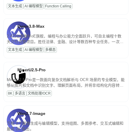
高并发、轻量化任务，适合日常对话、内容创作、基础 RAG、批量
文本生成
AI 编程模型
Function Calling
文案处理等普惠刚需场景。
Qwen3.8-Max
2.4万亿参数MoE旗舰，编程与办公能力全面跃升，可自主编程十数
天交付完整项目。胜任法律、金融、设计等数百种专业任务，一次对
话端到端交付生产级成果。原生视觉理解贯穿规划、执行与验证全流
文本生成
AI 编程模型
多模态
程，支持超长文档与长视频的深度语义解析。长程任务中自主规划与
闭环迭代，持续进化。
MinerU2.5-Pro
MinerU2.5-Pro是一款面向复杂文档解析与 OCR 场景的专业模型，能
够从图片和文档中识别文字、理解页面布局，并将非结构化内容转换
为便于存储、检索和二次处理的结构化结果。
8K
多语言
文档处理/OCR
Wan2.7-Image
万相 2.7 图像生成与编辑模型，支持组图、多图参考、交互式编辑和
最高 2K 输出。