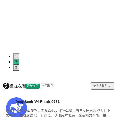
1
2
3
模力方舟
最新模型
热门模型
更多大模型
DeepSeek-V4-Flash-0731
高效轻量化MoE模型，总参284B，激活13B，原生支持百万超长上下
文能力。推理速度快、延迟低、调用成本低廉，综合能力均衡，主打