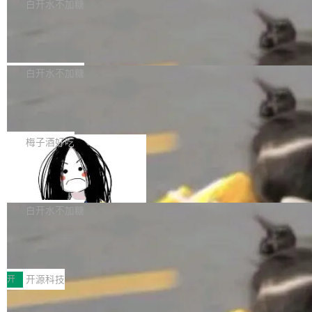
一个回归问题，该问题导致拉取镜像时会拒绝包
e 孵化器项目管理委员会（IPMC）投票中获得
白开水不加糖
pSeek作为与宇树科技具备战略合作关系的企
含绝对 hardlink 目标的镜像（此类镜像由某些镜
全票通过，随后获 Apache 软件基金会董事会批
业，获配股份数量占本次发行数量的2.31%。 除
马斯克 AI 百科项目 Grokipedia 被曝数
像构建工具生成）。moby/moby#53305 修复了
准。今天，Apache 软件基金会正式宣布 Apach
DeepSeek外，腾讯旗下上海启善投资有限公司
月未更新
Docker Engine 29.7.0 中引入的一个回归问
e Fluss 孵化毕业，成为 Apache 顶级项目（TL
埃隆·马斯克推出的AI百科项目 Grokipedia 被曝
获配9...
题，该问题可能导致在旧版 Linux 内核...
P）！这一里程碑不仅标志着 Fluss 迈入新的发
长期停止内容更新，未能实现其作为“AI版维基百
白开水不加糖
展阶段，也将进一步推动流式存储、实时湖仓与
科”替代品的目标。 据 Lawfare 最新调查，自今
AI 数据基础加速融合，为实时数据基础设施的发
Solon I18n：三种解析器，零样板代码
年4月以来，Grokipedia 页面更新功能基本停
展开启新的篇章。
滞，过去三个月内没有任何条目完成更新，用户
如果你在 Spring Boot 里做过国际化，流程大概
提交的编辑请求也长期处于待处理状态。 Groki
是这样的：配 MessageSource 的 Bean、写 R
梅子酒好吃
pedia 于去年底上线，定位为由人工智能生成内
eloadableResourceBundleMessageSource、
容的百科平台，被马斯克视为传统众包百科网站
Apache Doris 4.1 全面增强 Iceberg：
声明 LocaleResolver、注册 LocaleChangeInt
支持 UPDATE、MERGE INTO 与 Iceb
维基百科的替代方案。Lawfare 调查发现，无论
erceptor…五六步之后才能看到第一行翻译文
Apache Doris 4.1 要补齐的，正是缺失的那一
erg V3
热门页面还是低关注度页面，均未出现近期更
本。 Solon 换了个方式。整个 i18n 模块围绕三
半。在已有查询能力的基础上，Doris 进一步支
白开水不加糖
新，相关问题并非局限于特定领域，而是在不同
个解析器、一个注解、一个工具类展开——没有
持了 UPDATE、DELETE、MERGE INTO 等数
主题和访问量页面中普遍存在。 调查人员最初认
XML、没有拦截器注册、没有样板配置。 资源
Testin XAgent：CIO智能测试落地指南
据修改操作、完整的表结构管理与分区演进，以
为，Grokipedia可能只是限...
文件的约定 把文件放到 resources/i18n/ 下： r
及 rewrite_data_files、expire_snapshots 等日
7月30日，TiD2026质量竞争力大会在北京中关
esources/i18n/messages.properties ...
常维护操作，并完整支持 Iceberg V3 格式。
村国家自主创新示范区会议中心开幕。本届大会
开
开源科技
由中关村智联软件服务业质量创新联盟主办，以
让非法状态不可表示：一篇关于 ADT
“智构可信·质创未来——AI原生时代的质量新范