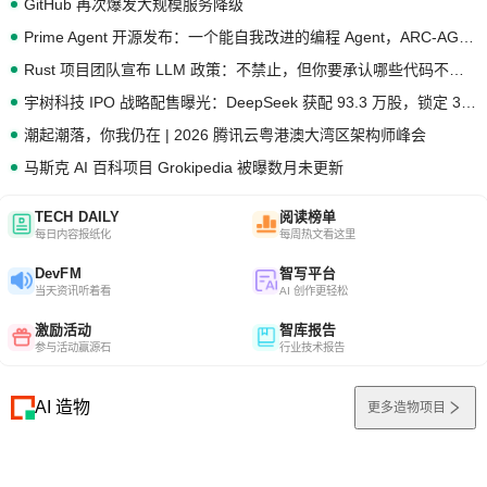
GitHub 再次爆发大规模服务降级
Prime Agent 开源发布：一个能自我改进的编程 Agent，ARC-AGI 3 超越人类专家基线
Rust 项目团队宣布 LLM 政策：不禁止，但你要承认哪些代码不是你写的
宇树科技 IPO 战略配售曝光：DeepSeek 获配 93.3 万股，锁定 36 个月
潮起潮落，你我仍在 | 2026 腾讯云粤港澳大湾区架构师峰会
马斯克 AI 百科项目 Grokipedia 被曝数月未更新
TECH DAILY
阅读榜单
每日内容报纸化
每周热文看这里
DevFM
智写平台
当天资讯听着看
AI 创作更轻松
激励活动
智库报告
参与活动赢源石
行业技术报告
AI 造物
更多造物项目