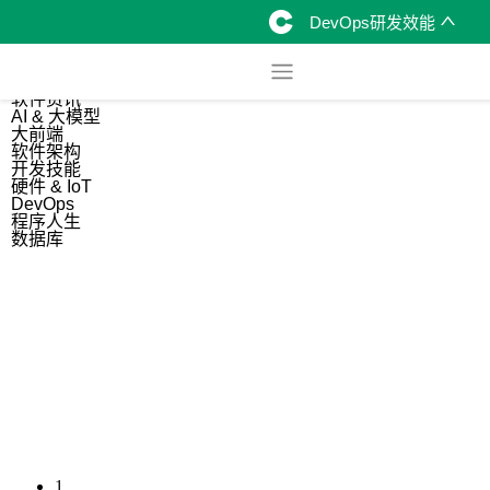
DevOps研发效能
综合
开源资讯
软件资讯
AI & 大模型
大前端
软件架构
开发技能
硬件 & IoT
DevOps
程序人生
数据库
1