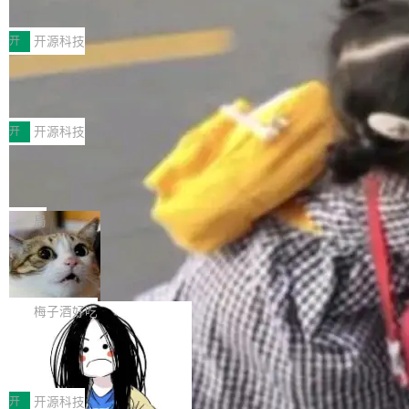
典型案例
计算节点间多种内存类型的高性能通信。 UCL-
近日，工信部科技司公示《2025人工智能应用典
MPComm将作为一种传输引擎接入Mooncake T
型案例入选名单》，深信服“面向企业研发场景的
开
开源科技
ENT，实现零拷贝传输性能提升30%、非零拷贝
开源 AI 编程平台 CoStrict 应用”凭借卓越的技术
传输性能最高提升5倍。UCL-MPComm底层基
深信服AI算力网关入选工信部人工智能
创新与落地成效成功入选。 全链路私有化部署，
应用典型案例！
于自研UCL-Engine通信引擎，后续腾讯网平将
助力企业AI研发安全落地 当前，越来越多企业已
前不久，工业和信息化部正式发布《2025年人工
持续开源更多基于UCL-Engine的高性能通信组
经开始引入 AI Coding 工具，通过调用公有云模
智能应用典型案例名单》，集中展示人工智能在
开
开源科技
件。 腾讯网平团队在UCL-MPComm中实现了一
型或企业内部部署模型提升研发效率。但随着 AI
各领域的应用成果，覆盖技术底座、行业赋能、
个独立于业务线程的全局通信引擎（Engine），
Jeff Dean 离开 Google：一个时代的结
Coding 从个人辅助工具逐步走向团队级、组织
产品应用、支撑保障、专题等五大方向。深信服
并实...
束，一个实验室的开始
级应用，企业在规模化落地过程中，对安全性、
AI算力网关（AI创新平台）成功入选！ 随着各行
Google 员工编号 20。MapReduce 作者之一。
可控性和代码质量提出了更高要求。 首先是数据
各业的Agent走向规模化建设，算力构成形态逐
Bigtable 作者之一。TensorFlow 的作者之一。
局
安全与合规要求。对于大多数普通研发场景，公
渐丰富，用户关注的重点也在发生变化：不只是
Gemini 的架构师。Google 首席科学家。 Jeff D
有云模型能够满足快速试用和效率提升的需求。
🔥 SolonCode v2026.8.4 发布：界面
让AI用起来，还要进一步看清混合算力时代下，
ean 在 Google 工作了 27 年后，宣布离职。 他
但对于金融、能源、医疗等对数据安全要求较...
字体可调、22 种语言、记忆搜索增强
Token花在哪里、算力是否被充分利用，以及持
不是一个人走。一同离开的还有 Sanjay Ghema
打开终端就能上岗的全中文编码智能体，这一轮
续增长的AI成本该如何优化。 深信服AI算力网关
wat（Google 员工编号 23，Jeff Dean 二十多
把「看得清、用母语、记得住」三件事一次补
梅子酒好吃
正是围绕这些实际问题，从Token治理和成本治
年的编程搭档，MapReduce 和 Bigtable 的共同
齐。 SolonCode 是什么 SolonCode 是杭州无
理两个方面，让用户的每一份算力都看得清、管
作者）、Quoc Le（Google 大脑核心成员，Se
让“代码语义理解”深度释放AI Coding
耳科技研发的企业级终端编码智能体——一位全
得住、用得稳、省得下、更安全！ 一、从现在开
价值潜能：华为云码道（CodeArts）
q2Seq 和 DocAI 的共同发明人）以及 Oriol Vin
中文驱动的数字员工，自主理解需求、规划步
一、代码仓深度理解技术的作用与价值 在软件工
始，Token使用一目...
代码仓技术解析
yals（Gemini 联合负责人，AlphaSta...
骤、编写代码。不挑模型、不挑平台，curl 一行
程实践中，代码仓是企业核心知识资产的主要载
开
开源科技