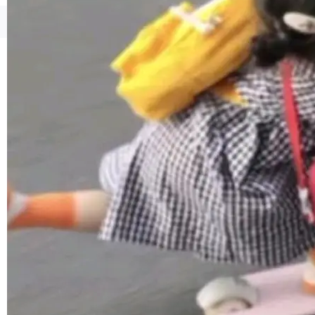
境、兼容场景、一键直出”。 Hy ASR 3.0 previe
w 不要求标准普通话，方言识别覆盖粤语、吴语
©OSCHINA(OSChina.NET)
京ICP备2025119063号
等 10 大方言片区和 20 余个二级小片区。在开
源评测集中，Hy ASR 3.0 preview 在多语种的
WER（...