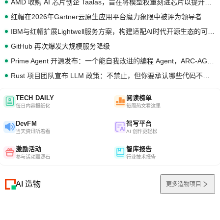
AMD 收购 AI 芯片创企 Taalas，旨在将模型权重刻进芯片以提升推理性能
红帽在2026年Gartner云原生应用平台魔力象限中被评为领导者
IBM与红帽扩展Lightwell服务方案，构建适配AI时代开源生态的可信基础设施
GitHub 再次爆发大规模服务降级
Prime Agent 开源发布：一个能自我改进的编程 Agent，ARC-AGI 3 超越人类专家基线
Rust 项目团队宣布 LLM 政策：不禁止，但你要承认哪些代码不是你写的
TECH DAILY
阅读榜单
每日内容报纸化
每周热文看这里
DevFM
智写平台
当天资讯听着看
AI 创作更轻松
激励活动
智库报告
参与活动赢源石
行业技术报告
AI 造物
更多造物项目