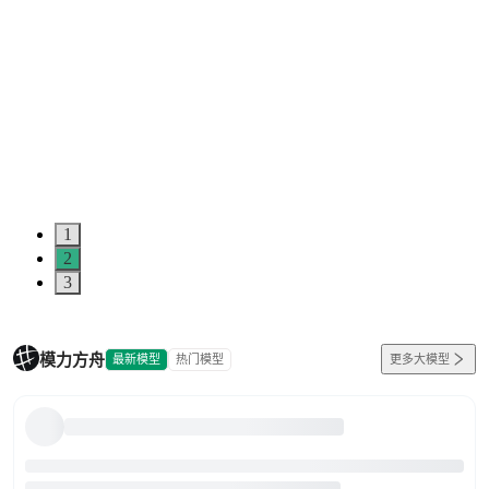
1
2
3
模力方舟
最新模型
热门模型
更多大模型