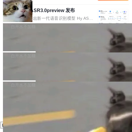
内涵与结构关联，导致开发者使用代码智能体在
移到B集群，王某都回复了"收到"。 他没有迁移
的 Kimi K 系列和智谱的 GLM 都是长上下文、M
理解大规模代码仓时面临显著"代码仓理解"瓶
数据。2024年9月3日下午4点，他使用此前登录
腾讯混元 Hy ASR3.0preview 发布
oE 架构的大模型，好用到让人上瘾，但 GPU 显
颈。 代码仓深度理解服务（以下简称" CodeBas
的账号密码进入A集群，输入了一条被程序员圈
存永远不够用。 Cloudflare 的 Workers AI 团队
腾讯混元正式推出新一代语音识别模型 Hy ASR
e深度理解服务"）是华为云码道（CodeA...
称为"删库跑路"的命令——最高管理员权限、无
一直在跑这些模型的推理。他们在官方博客上发
3.0preview。基于最新一代大语言模型 Hy3 的
白开水不加糖
需确认、强制递归删除。17个小时后，运维人员
了一篇技术文章，详细拆解了三种让大模型在 G
语言理解能力，以及融合了高精度语音识别与深
发现异常并中止进程时，89TB数据已经没了。
PU 上跑得更省、更快的技术手段——KV cache
Pale Moon 34.3.2 发布，苍月浏览器
度语义理解能力，实现了语音识别能力的全面升
删掉的是AI游戏部门的全部开发文件，包括公司
量化、模型权重压缩、以及共享 KV cache 的完
级。 根据介绍，Hy ASR3.0preview 目标在于：
Pale Moon 34.3.2 现已发布，这是一个安全更
自研的多个文生3D和...
整性保护。效果是：吞吐量提升 41%，每 token
让语音识别不再只是听清，而是真正听懂。通过
新和少量网页兼容性修复版本。 Changes/fixe
白开水不加糖
成本降低 30%，精度不变。 FP8 省的不仅是显
先理解你的语境和意图，再把准确的文字直接给
s： 实现了URL.Parse()便捷功能 对浏览器内部
存 KV cache 是推理时最吃显...
到你。从“逐字转写、单点优化”演进为“理解语
PostgreSQL 18/19 新特性深度解读
函数添加了多项边界检查，以避免潜在的越界访
境、兼容场景、一键直出”。 Hy ASR 3.0 previe
问、下溢和溢出。（DiD） 修复了加载和解析内
演讲者分享了一个有趣的实践：面对 PG 18 已
w 不要求标准普通话，方言识别覆盖粤语、吴语
容提供的字体时出现的几个问题 为避免音频加
发布的 Release Notes，他利用 AI 工具（如 Co
白开水不加糖
等 10 大方言片区和 20 余个二级小片区。在开
载、处理和播放过程中可能出现的一系列错误，
pilot）对数千条 commit 日志进行自动分析，先
源评测集中，Hy ASR 3.0 preview 在多语种的
对音频采样频率设定了下限 采样率低于 8kHz
让模型总结出三十余条潜在特性，再逐条要求生
WER（...
（通常被认为是 "telephone"/"walkie-talkie" 音
成详细解释和代码校验，最终筛选出对用户体感
质的最低采样率）的音频格式将被拒绝 修复了 C
最强的若干项。对于尚未正式发版的 PG 19，则
SS 圆角虚线样式中可能存在的问题 如果表单中
通过拉取过去一年内（从 PG 18 Beta1 时间点
的图像元素不在同一个子树中，则它们将不再关
至今）的所有 commit，同样交由 AI 分析提炼。