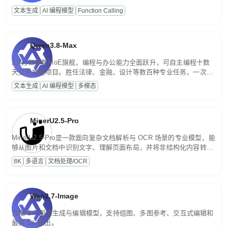
高并发、轻量化任务，适合日常对话、内容创作、基础 RAG、批量
文本生成
AI 编程模型
Function Calling
文案处理等普惠刚需场景。
Qwen3.8-Max
2.4万亿参数MoE旗舰，编程与办公能力全面跃升，可自主编程十数
天交付完整项目。胜任法律、金融、设计等数百种专业任务，一次对
话端到端交付生产级成果。原生视觉理解贯穿规划、执行与验证全流
文本生成
AI 编程模型
多模态
程，支持超长文档与长视频的深度语义解析。长程任务中自主规划与
闭环迭代，持续进化。
MinerU2.5-Pro
MinerU2.5-Pro是一款面向复杂文档解析与 OCR 场景的专业模型，能
够从图片和文档中识别文字、理解页面布局，并将非结构化内容转换
为便于存储、检索和二次处理的结构化结果。
8K
多语言
文档处理/OCR
Wan2.7-Image
万相 2.7 图像生成与编辑模型，支持组图、多图参考、交互式编辑和
最高 2K 输出。