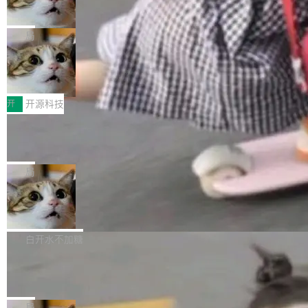
向生产，二是如何让测试团队跟得上AI应用...
布式 Durable Objects
色方案、深色方案——会产生大量无意义的组
r 上把事情说清楚了： 今天我们发布了 Cloudfla
Ryan Dahl 领导的 Deno 团队推出了最新开源项
合。方案缺了、配置冲突了、全 null 了。要知道
re OS，一个带连接器的聊天机器人，跟其他所
目 Celld，一个能在自己机器上运行 Cloudflare
局
哪些组合有效，作者说，你得靠"文档、校验、或
有科技公司做的一样。只不过，实际上它不一
Workers 和 Durable Objects 的守护进程。 设
者部落知识"。 换个写法。Rust 的 enum，两个
样。这是 Sandstorm.io 的重制版，我十年前的
鲁大师7月新机性能/流畅/AI榜：vivo夺
计思路很直接：每个对象是一个独立的 SQLite
变体：Switchable...
性能、流畅双第一，三星Galaxy Z系列
那个创业公司。不同的是，这次它构建在 Cloudf
数据库，按名称寻址，复制到你自己的 S3 兼容
2026年7月的手机市场，由于存储等硬件成本暴
新折叠缺席
lare Workers 上——我花了九年时间搭建的平台
存储库里。节点之间只通过这个存储库协调——
增，手机厂商的日子也不好过啊，新机速度明显
开
开源科技
——并且深度集成了 AI。这基本上是我十年秘密
没有控制平面，没有共识协议。每个对象自带一
放缓，因此硝烟味淡了许多。新机参数规格除开
计划的顶峰。 十年前，Ken...
个小型数据库，应用天然按分片构建，单个数据
Zed 推出 DeltaDB，一个记录 commit
高价的三星折叠（三星Galaxy Z Fold8 Ultra / Z
之间所有操作的版本控制系统
库的竞争和爆炸半径问题在设计层面就被消除
Fold8 / Z Flip8）外，其余要么是中低端机器，
Zed 编辑器团队发布了新项目——DeltaDB，一
了。 闲置的 cell 会休眠到几乎不占资源。当 cel
例如iQOO Z11i、REDMI Note 17、REDMI No
个在 git commit 之间记录每一次编辑操作的版
局
l 迁移或唤醒时，新宿主从 S3 恢复 SQLite 数据
te 17 Pro、OPPO K15，要么是vivo X300 E这
本控制系统。目前处于 Early Access 阶段。 De
库继续执行。存储库是持久化的唯一真相...
SpaceXAI 单季资本开支达 183 亿美元
样的次旗舰。 Galaxy Z Fold8 Ultra / Z Fold8 /
ltaDB 的核心思路直接写在 landing page 最显
Z Flip8三款折叠屏新机均在7月22日发布，且全
眼的位置：「Software is made between com
根据风险投资人Tomer Tunguz 博客（VC 分
部搭载骁龙8 Elite Gen5 for Galaxy，它们本该
mits」——软件是在 commit 之间写出来的。git
析）披露的最新分析与第二季度业绩报告，Spac
白开水不加糖
是7月性...
只记录了你提交的最终状态，但真正的工作过程
eXAI在上个季度的总资本支出飙升至183.7亿美
Meta 发布终端编程 Agent“Muse Cod
——打字、删改、试错、agent 对话——都在 co
元。其中，绝大部分资金被直接用于 AI 领域，
e” 和 Muse Spark 1.2 模型
mmit 之间的空隙里丢失了。 DeltaDB 要做的就
金额高达158.3亿美元，这一单项投入已经逼近
Meta 今天发布了两款 AI 产品：Muse Code，
是把这段空隙补上。 回退到任何一次编辑：Delt
微软同期总资本开支的四成。 与亚马逊、Alpha
一个在终端里运行的编程 agent；Muse Spark
局