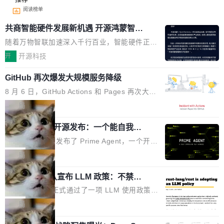
阅读榜单
共商智能硬件发展新机遇 开源鸿蒙智能
硬件开发者日杭州站即将举行
随着万物智联加速深入千行百业，智能硬件正从
单点设备迈向智能化、网联化、协同化发展。作
开
开源科技
为面向全场景、跨终端的分布式操作系统，开源
GitHub 再次爆发大规模服务降级
鸿蒙通过统一技术底座和分布式能力，为不同类
型智能设备的开发、连接与互联提供关键支撑，
8 月 6 日，GitHub Actions 和 Pages 再次大规
也为产业链企业探索产品创新与商业增长打开新
模服务降级，Actions 完全不可用超过 5 小时，
局
的空间。 8月14日，开源鸿蒙智能硬件开发者日
webhook 停发，连自托管 runner 也因调度层故
（OHDD：OpenHarmony Hardware Develope
Prime Agent 开源发布：一个能自我改
障无法工作。Pages、Copilot code review、C
进的编程 Agent，ARC-AGI 3 超越人类
r Day）将在杭州启航。活动面向智能硬件产业
opilot coding agent 全部受影响。从检测到完全
Prime Intellect 发布了 Prime Agent，一个开源
专家基线
链企业和开发者，邀请行业专家与资深技术顾
恢复，大约 12 小时。 这是 2026 年 8 月的第六
的编程 Agent Harness，核心设计围绕两个抽
局
问，围绕开源鸿蒙技术能力、设备适配、芯片适
起事故，其中四起与 AI/Copilot 服务相关。 Git
象：Recursive Language Model（RLM）和 C
配、功耗与稳定性调优、兼容性测评及统一互联
Hub 员工 kdaigle 在 HN 讨论中贴出了一组数
Rust 项目团队宣布 LLM 政策：不禁
ontinual Harness。在 ARC-AGI 3 基准测试
等内容展开系统讲解和实战交流，帮助企业进一
止，但你要承认哪些代码不是你写的
据：2025 年全年 10 亿次 commit。现在，每周
上，Prime Agent + Opus 5 的组合达到了 95.
Rust 语言项目正式通过了一项 LLM 使用政策，
步了解开源鸿蒙在智能...
2.75 亿次，全年预计 140 亿次。GitHub...
5% RHAE Best@1，超过了 ARC 报告的人类专
覆盖 rust-lang/rust 单一仓库的代码贡献。这不
局
家基线 95.4%。 不是又一个 coding agent 包装
是项目级别的官方立场，目前由五个团队采纳，