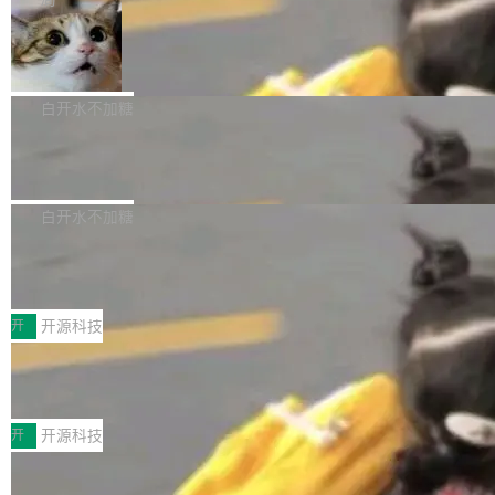
aDB 捕获 commit 之间的每一次操作，...
bet、微软以及 Meta 等传统科技巨头相比，Spa
1.2，驱动这个 agent 的新模型。一句话概括：
ceXAI的资金消耗速度尤为引人瞩目。然而，支
美团开源 LoHoSearch，用知识图谱校
你可以用 curl -fsSL https://dev.meta.ai/install.
准 AI 能力认知
撑庞大支出的资金来源却呈现出截然不同的面
sh | bash 安装一个能在大项目里自动规划、写
机器出题的前提，是让机器拥有全局视野。整个
貌。数据显示，微软和 Meta 主要依托充沛的经
代码、验证结果的 AI 终端工具。 据介绍，Muse
构建流程可以分为四个环节：建图 → 控制难度
白开水不加糖
营现金流来覆盖资本开支，其资本支出覆盖率分
Code 是 Meta 的编程 agent 产品。它和市场上
→ 质量把关 → 数据概览。
别达到155% 和106%;而SpaceXAI的经营现金
已有的终端编程 agent 在设计理念上有几个明显
腾讯开源 UCL-MPComm 通信库
流仅能覆盖资本开支的12...
的差异点。 异步后台 agent：Muse Code 有一
腾讯网平团队宣布开源了 UCL-MPComm 通信
个主 agent 循环，外加一组后台 agent。这些后
库，并将作为transport接入Mooncake TENT。
白开水不加糖
台 agent...
该通信库针对AI Memory池化场景的数据传输需
CoStrict入选工信部2025人工智能应用
求进行了深度优化，能够实现数据中心内大规模
典型案例
计算节点间多种内存类型的高性能通信。 UCL-
近日，工信部科技司公示《2025人工智能应用典
MPComm将作为一种传输引擎接入Mooncake T
型案例入选名单》，深信服“面向企业研发场景的
开
开源科技
ENT，实现零拷贝传输性能提升30%、非零拷贝
开源 AI 编程平台 CoStrict 应用”凭借卓越的技术
传输性能最高提升5倍。UCL-MPComm底层基
深信服AI算力网关入选工信部人工智能
创新与落地成效成功入选。 全链路私有化部署，
应用典型案例！
于自研UCL-Engine通信引擎，后续腾讯网平将
助力企业AI研发安全落地 当前，越来越多企业已
前不久，工业和信息化部正式发布《2025年人工
持续开源更多基于UCL-Engine的高性能通信组
经开始引入 AI Coding 工具，通过调用公有云模
智能应用典型案例名单》，集中展示人工智能在
开
开源科技
件。 腾讯网平团队在UCL-MPComm中实现了一
型或企业内部部署模型提升研发效率。但随着 AI
各领域的应用成果，覆盖技术底座、行业赋能、
个独立于业务线程的全局通信引擎（Engine），
Coding 从个人辅助工具逐步走向团队级、组织
Jeff Dean 离开 Google：一个时代的结
产品应用、支撑保障、专题等五大方向。深信服