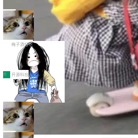
并实...
束，一个实验室的开始
级应用，企业在规模化落地过程中，对安全性、
AI算力网关（AI创新平台）成功入选！ 随着各行
Google 员工编号 20。MapReduce 作者之一。
可控性和代码质量提出了更高要求。 首先是数据
各业的Agent走向规模化建设，算力构成形态逐
Bigtable 作者之一。TensorFlow 的作者之一。
局
安全与合规要求。对于大多数普通研发场景，公
渐丰富，用户关注的重点也在发生变化：不只是
Gemini 的架构师。Google 首席科学家。 Jeff D
有云模型能够满足快速试用和效率提升的需求。
让AI用起来，还要进一步看清混合算力时代下，
🔥 SolonCode v2026.8.4 发布：界面
ean 在 Google 工作了 27 年后，宣布离职。 他
但对于金融、能源、医疗等对数据安全要求较...
字体可调、22 种语言、记忆搜索增强
Token花在哪里、算力是否被充分利用，以及持
不是一个人走。一同离开的还有 Sanjay Ghema
打开终端就能上岗的全中文编码智能体，这一轮
续增长的AI成本该如何优化。 深信服AI算力网关
wat（Google 员工编号 23，Jeff Dean 二十多
把「看得清、用母语、记得住」三件事一次补
梅子酒好吃
正是围绕这些实际问题，从Token治理和成本治
年的编程搭档，MapReduce 和 Bigtable 的共同
齐。 SolonCode 是什么 SolonCode 是杭州无
理两个方面，让用户的每一份算力都看得清、管
让“代码语义理解”深度释放AI Coding
作者）、Quoc Le（Google 大脑核心成员，Se
耳科技研发的企业级终端编码智能体——一位全
得住、用得稳、省得下、更安全！ 一、从现在开
价值潜能：华为云码道（CodeArts）
q2Seq 和 DocAI 的共同发明人）以及 Oriol Vin
中文驱动的数字员工，自主理解需求、规划步
一、代码仓深度理解技术的作用与价值 在软件工
始，Token使用一目...
代码仓技术解析
yals（Gemini 联合负责人，AlphaSta...
骤、编写代码。不挑模型、不挑平台，curl 一行
程实践中，代码仓是企业核心知识资产的主要载
开
开源科技
装完即用。 开源地址：Gitee · GitCode · GitHu
体。企业级代码仓库通常包含数十万乃至数百万
一条“删库”命令跑 17 小时，算法工程
b 安装 支持 Java 8+（8~26）、macOS / Linu
个文件，其规模远超单次模型调用可承载的上下
师删光 89TB 数据只为干私活
x / Windows / Harmony PC。 # macOS / Linu
文窗口。随着项目规模的持续扩张与代码历史的
最高人民检察院8月4日公布了一起案件：北京一
x / Harmony PC curl -fsSL https://solon.noea
不断累积，代码仓中的模块关系、接口契约、业
名90后算法工程师王某，为了给自己接的私活腾
局
r.org/solon...
务逻辑等关键信息往往分散于数十乃至数百个文
服务器空间，删光了公司AI游戏部门的全部核心
件之中，形成高度复杂的知识关联网络。传统的
Cloudflare 分享推理优化实践：KV ca
数据。 王某2024年1月入职东城区某科技公司AI
che 量化 + 权重压缩，吞吐量提升 4
代码检索手段（如关键词匹配、目录遍历）仅能
短剧部门，有互联网大厂背景。在公司内部架构
Kimi 和 GLM 是当前最强的大模型系列之一，但
1%，成本降 30%
在语法层面完成文本定位，难以触及代码的语义
调整期间，部门三次通知全员将数据从A集群迁
它们有一个共同的问题：太吃显存了。月之暗面
局