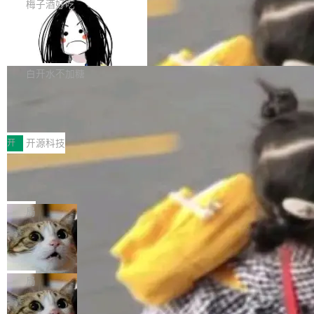
提交的编辑请求也长期处于待处理状态。 Groki
是这样的：配 MessageSource 的 Bean、写 R
梅子酒好吃
pedia 于去年底上线，定位为由人工智能生成内
eloadableResourceBundleMessageSource、
Apache Doris 4.1 全面增强 Iceberg：
容的百科平台，被马斯克视为传统众包百科网站
声明 LocaleResolver、注册 LocaleChangeInt
支持 UPDATE、MERGE INTO 与 Iceb
维基百科的替代方案。Lawfare 调查发现，无论
erceptor…五六步之后才能看到第一行翻译文
Apache Doris 4.1 要补齐的，正是缺失的那一
erg V3
热门页面还是低关注度页面，均未出现近期更
本。 Solon 换了个方式。整个 i18n 模块围绕三
半。在已有查询能力的基础上，Doris 进一步支
白开水不加糖
新，相关问题并非局限于特定领域，而是在不同
个解析器、一个注解、一个工具类展开——没有
持了 UPDATE、DELETE、MERGE INTO 等数
主题和访问量页面中普遍存在。 调查人员最初认
XML、没有拦截器注册、没有样板配置。 资源
Testin XAgent：CIO智能测试落地指南
据修改操作、完整的表结构管理与分区演进，以
为，Grokipedia可能只是限...
文件的约定 把文件放到 resources/i18n/ 下： r
及 rewrite_data_files、expire_snapshots 等日
7月30日，TiD2026质量竞争力大会在北京中关
esources/i18n/messages.properties ...
常维护操作，并完整支持 Iceberg V3 格式。
村国家自主创新示范区会议中心开幕。本届大会
开
开源科技
由中关村智联软件服务业质量创新联盟主办，以
让非法状态不可表示：一篇关于 ADT
“智构可信·质创未来——AI原生时代的质量新范
的帖子在 Reddit 火了
式”为主题，直面AI从实验室走向规模化产业落地
有一种东西，一旦用过就回不去了。Alex Fedos
的核心质量命题。会上，《2026智能研发生产力
eev 管它叫"软件设计的基石"。 他说的东西不新
局
工具选型手册》发布，Testin云测的Testin XAge
鲜——代数数据类型（ADT），尤其是和类型
nt智能测试系统入选AI测试领域代表产品。对CI
Cloudflare 开源内部企业 AI 平台 Clou
（sum type）。但他说清楚了一件事：这不是类
dflare OS
O而言，这提示了一个转变：AI测试正在从效率
型系统的学术体操，是日常编码的思维方式。 文
Cloudflare 发布了一个开源项目 Cloudflare O
工具升级为企业的质量基础设施。 CIO面对的新
章从一个简单的例子切入。一个网站的深色主题
S。如果你只看官方博客，你会觉得这是又一
局
现实 过去两年，CIO们的焦虑清单上多了两项：
设置，如果用布尔值 + 可空字段来表示——bool
个"AI 知识库 + 聊天机器人"——每个大厂都在
一是如何让大模型和智能体应用安全地从PoC走
ean 表示是否可切换，nullable 的默认模式、浅
Deno 团队开源 Celld，可自托管的分
做，没什么新鲜的。 但 Kenton Varda 在 Twitte