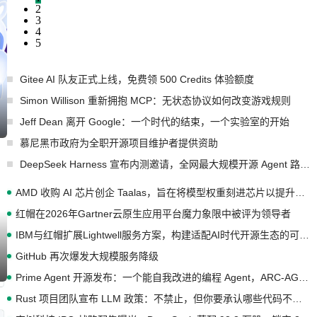
2
3
4
5
Gitee AI 队友正式上线，免费领 500 Credits 体验额度
Simon Willison 重新拥抱 MCP：无状态协议如何改变游戏规则
Jeff Dean 离开 Google：一个时代的结束，一个实验室的开始
慕尼黑市政府为全职开源项目维护者提供资助
DeepSeek Harness 宣布内测邀请，全网最大规模开源 Agent 路演现场诞生
AMD 收购 AI 芯片创企 Taalas，旨在将模型权重刻进芯片以提升推理性能
红帽在2026年Gartner云原生应用平台魔力象限中被评为领导者
IBM与红帽扩展Lightwell服务方案，构建适配AI时代开源生态的可信基础设施
GitHub 再次爆发大规模服务降级
Prime Agent 开源发布：一个能自我改进的编程 Agent，ARC-AGI 3 超越人类专家基线
Rust 项目团队宣布 LLM 政策：不禁止，但你要承认哪些代码不是你写的