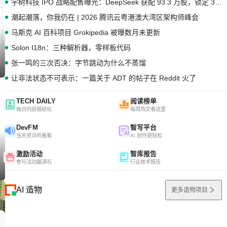
宇树科技 IPO 战略配售曝光：DeepSeek 获配 93.3 万股，锁定 36 个月
潮起潮落，你我仍在 | 2026 腾讯云粤港澳大湾区架构师峰会
马斯克 AI 百科项目 Grokipedia 被曝数月未更新
Solon I18n：三种解析器，零样板代码
张一鸣的三次否决：字节跳动为什么不蒸馏
让非法状态不可表示：一篇关于 ADT 的帖子在 Reddit 火了
TECH DAILY
阅读榜单
每日内容报纸化
每周热文看这里
DevFM
智写平台
当天资讯听着看
AI 创作更轻松
激励活动
智库报告
参与活动赢源石
行业技术报告
AI 造物
更多造物项目