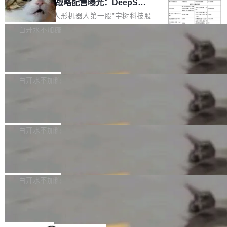
器 Prime Agent 的架构和市面上大多数 coding
宇树科技 IPO 战略配售曝光：DeepSe
但它可能是主流开源项目中关于 AI 辅助贡献最
ek 获配 93.3 万股，锁定 36 个月
agent 有本质区别。大多数 agent harness 的设
细致的一份规则。 政策的核心只有一句话：LLM
8月6日晚间，“人形机器人第一股”宇树科技股份
计是基于早期模型的能力—...
可以用来分析、提炼、审阅、建议，但不能用来
有限公司披露IPO发行价格及战略配售结果，杭
白开水不加糖
创作。 具体来说，LLM 生成的代码可以提交，
州深度求索人工智能基础技术研究有限公司（De
但必须满足五个条件：预先安排、非关键、高质
Docker 29.7.2 发布
epSeek）获配93.3399万股，按150.8元/股发行
量、充分测试、充分审查，并且必须披露。LLM
价格计算，认购金额约1.41亿元，股份锁定期为
Docker 29.7.2 现已发布，具体更新内容如下：
不得生成涉及安全性的关键变更，除非作者本身
36个月。 公告显示，本次宇树科技战略配售对
Bug fixes and enhancements 修复多次传递同
白开水不加糖
就是领域专家。即使如此，政策也"强烈不建
象主要包括长期投资机构、与公司业务具有战略
一环境变量时，docker service create和docker
议"这么做。 对于不披露的情况，审核者可以直
合作关系或长期合作愿景的大型企业、科创板保
Apache Fluss 毕业成为顶级项目
service update会发生 panic 的问题。docker/cl
接关闭 PR，无需解释。 政策作者 Jynn Ne...
荐人跟投子公司，以及公司高级管理人员和核心
i#7145 修复了 Docker Engine 29.7.0 中引入的
今年 7 月，Apache Fluss 的毕业提案在 Apach
员工参与设立的专项资产管理计划。其中，Dee
一个回归问题，该问题导致拉取镜像时会拒绝包
e 孵化器项目管理委员会（IPMC）投票中获得
白开水不加糖
pSeek作为与宇树科技具备战略合作关系的企
含绝对 hardlink 目标的镜像（此类镜像由某些镜
全票通过，随后获 Apache 软件基金会董事会批
业，获配股份数量占本次发行数量的2.31%。 除
像构建工具生成）。moby/moby#53305 修复了
马斯克 AI 百科项目 Grokipedia 被曝数
准。今天，Apache 软件基金会正式宣布 Apach
DeepSeek外，腾讯旗下上海启善投资有限公司
月未更新
Docker Engine 29.7.0 中引入的一个回归问
e Fluss 孵化毕业，成为 Apache 顶级项目（TL
埃隆·马斯克推出的AI百科项目 Grokipedia 被曝
获配9...
题，该问题可能导致在旧版 Linux 内核...
P）！这一里程碑不仅标志着 Fluss 迈入新的发
长期停止内容更新，未能实现其作为“AI版维基百
白开水不加糖
展阶段，也将进一步推动流式存储、实时湖仓与
科”替代品的目标。 据 Lawfare 最新调查，自今
Solon I18n：三种解析器，零样板代码
AI 数据基础加速融合，为实时数据基础设施的发
年4月以来，Grokipedia 页面更新功能基本停
展开启新的篇章。
滞，过去三个月内没有任何条目完成更新，用户
如果你在 Spring Boot 里做过国际化，流程大概