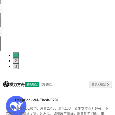
5
0
1
2
3
模力方舟
最新模型
热门模型
更多大模型
DeepSeek-V4-Flash-0731
高效轻量化MoE模型，总参284B，激活13B，原生支持百万超长上下
文能力。推理速度快、延迟低、调用成本低廉，综合能力均衡，主打