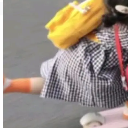
联 加...
经过人工复核，准确度令人满意。这一方法也为
社区爱好者提供了高效跟踪新版本的思路。
©OSCHINA(OSChina.NET)
京ICP备2025119063号