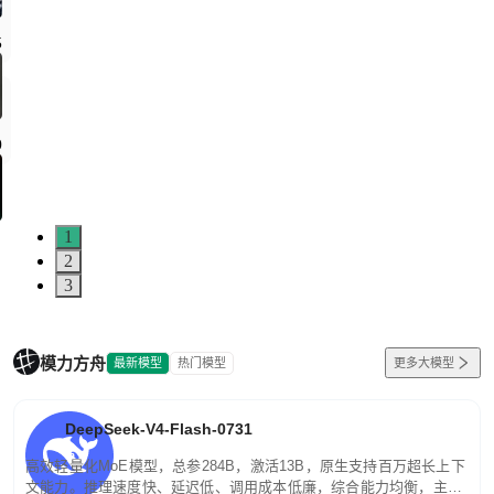
5
0
1
2
3
模力方舟
最新模型
热门模型
更多大模型
DeepSeek-V4-Flash-0731
高效轻量化MoE模型，总参284B，激活13B，原生支持百万超长上下
文能力。推理速度快、延迟低、调用成本低廉，综合能力均衡，主打