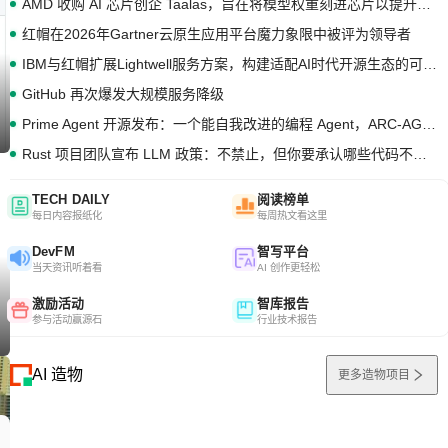
AMD 收购 AI 芯片创企 Taalas，旨在将模型权重刻进芯片以提升推理性能
红帽在2026年Gartner云原生应用平台魔力象限中被评为领导者
IBM与红帽扩展Lightwell服务方案，构建适配AI时代开源生态的可信基础设施
GitHub 再次爆发大规模服务降级
Prime Agent 开源发布：一个能自我改进的编程 Agent，ARC-AGI 3 超越人类专家基线
Rust 项目团队宣布 LLM 政策：不禁止，但你要承认哪些代码不是你写的
TECH DAILY
阅读榜单
每日内容报纸化
每周热文看这里
DevFM
智写平台
当天资讯听着看
AI 创作更轻松
激励活动
智库报告
参与活动赢源石
行业技术报告
AI 造物
更多造物项目