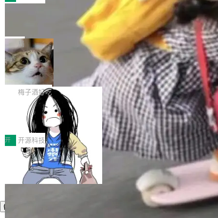
件。 腾讯网平团队在UCL-MPComm中实现了一
型或企业内部部署模型提升研发效率。但随着 AI
各领域的应用成果，覆盖技术底座、行业赋能、
个独立于业务线程的全局通信引擎（Engine），
Coding 从个人辅助工具逐步走向团队级、组织
Jeff Dean 离开 Google：一个时代的结
产品应用、支撑保障、专题等五大方向。深信服
并实...
束，一个实验室的开始
级应用，企业在规模化落地过程中，对安全性、
AI算力网关（AI创新平台）成功入选！ 随着各行
Google 员工编号 20。MapReduce 作者之一。
可控性和代码质量提出了更高要求。 首先是数据
各业的Agent走向规模化建设，算力构成形态逐
Bigtable 作者之一。TensorFlow 的作者之一。
局
安全与合规要求。对于大多数普通研发场景，公
渐丰富，用户关注的重点也在发生变化：不只是
Gemini 的架构师。Google 首席科学家。 Jeff D
有云模型能够满足快速试用和效率提升的需求。
让AI用起来，还要进一步看清混合算力时代下，
🔥 SolonCode v2026.8.4 发布：界面
ean 在 Google 工作了 27 年后，宣布离职。 他
但对于金融、能源、医疗等对数据安全要求较...
字体可调、22 种语言、记忆搜索增强
Token花在哪里、算力是否被充分利用，以及持
不是一个人走。一同离开的还有 Sanjay Ghema
打开终端就能上岗的全中文编码智能体，这一轮
续增长的AI成本该如何优化。 深信服AI算力网关
wat（Google 员工编号 23，Jeff Dean 二十多
把「看得清、用母语、记得住」三件事一次补
梅子酒好吃
正是围绕这些实际问题，从Token治理和成本治
年的编程搭档，MapReduce 和 Bigtable 的共同
齐。 SolonCode 是什么 SolonCode 是杭州无
理两个方面，让用户的每一份算力都看得清、管
作者）、Quoc Le（Google 大脑核心成员，Se
让“代码语义理解”深度释放AI Coding
耳科技研发的企业级终端编码智能体——一位全
得住、用得稳、省得下、更安全！ 一、从现在开
价值潜能：华为云码道（CodeArts）
q2Seq 和 DocAI 的共同发明人）以及 Oriol Vin
中文驱动的数字员工，自主理解需求、规划步
一、代码仓深度理解技术的作用与价值 在软件工
始，Token使用一目...
代码仓技术解析
yals（Gemini 联合负责人，AlphaSta...
骤、编写代码。不挑模型、不挑平台，curl 一行
程实践中，代码仓是企业核心知识资产的主要载
开
开源科技
装完即用。 开源地址：Gitee · GitCode · GitHu
体。企业级代码仓库通常包含数十万乃至数百万
b 安装 支持 Java 8+（8~26）、macOS / Linu
个文件，其规模远超单次模型调用可承载的上下
x / Windows / Harmony PC。 # macOS / Linu
文窗口。随着项目规模的持续扩张与代码历史的
x / Harmony PC curl -fsSL https://solon.noea
不断累积，代码仓中的模块关系、接口契约、业
r.org/solon...
务逻辑等关键信息往往分散于数十乃至数百个文
件之中，形成高度复杂的知识关联网络。传统的