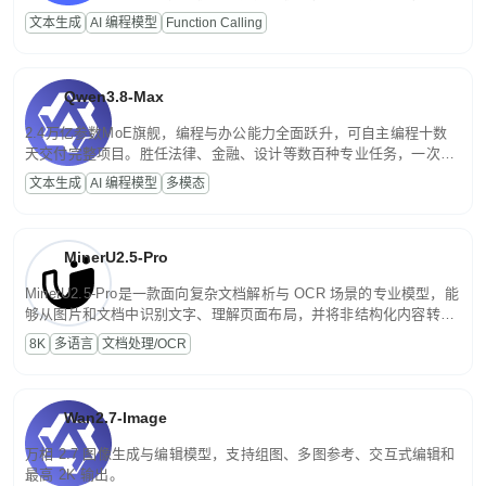
高并发、轻量化任务，适合日常对话、内容创作、基础 RAG、批量
文本生成
AI 编程模型
Function Calling
文案处理等普惠刚需场景。
Qwen3.8-Max
2.4万亿参数MoE旗舰，编程与办公能力全面跃升，可自主编程十数
天交付完整项目。胜任法律、金融、设计等数百种专业任务，一次对
话端到端交付生产级成果。原生视觉理解贯穿规划、执行与验证全流
文本生成
AI 编程模型
多模态
程，支持超长文档与长视频的深度语义解析。长程任务中自主规划与
闭环迭代，持续进化。
MinerU2.5-Pro
MinerU2.5-Pro是一款面向复杂文档解析与 OCR 场景的专业模型，能
够从图片和文档中识别文字、理解页面布局，并将非结构化内容转换
为便于存储、检索和二次处理的结构化结果。
8K
多语言
文档处理/OCR
Wan2.7-Image
万相 2.7 图像生成与编辑模型，支持组图、多图参考、交互式编辑和
最高 2K 输出。