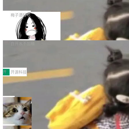
展开启新的篇章。
滞，过去三个月内没有任何条目完成更新，用户
如果你在 Spring Boot 里做过国际化，流程大概
提交的编辑请求也长期处于待处理状态。 Groki
是这样的：配 MessageSource 的 Bean、写 R
梅子酒好吃
pedia 于去年底上线，定位为由人工智能生成内
eloadableResourceBundleMessageSource、
容的百科平台，被马斯克视为传统众包百科网站
Apache Doris 4.1 全面增强 Iceberg：
声明 LocaleResolver、注册 LocaleChangeInt
支持 UPDATE、MERGE INTO 与 Iceb
维基百科的替代方案。Lawfare 调查发现，无论
erceptor…五六步之后才能看到第一行翻译文
Apache Doris 4.1 要补齐的，正是缺失的那一
erg V3
热门页面还是低关注度页面，均未出现近期更
本。 Solon 换了个方式。整个 i18n 模块围绕三
半。在已有查询能力的基础上，Doris 进一步支
白开水不加糖
新，相关问题并非局限于特定领域，而是在不同
个解析器、一个注解、一个工具类展开——没有
持了 UPDATE、DELETE、MERGE INTO 等数
主题和访问量页面中普遍存在。 调查人员最初认
XML、没有拦截器注册、没有样板配置。 资源
Testin XAgent：CIO智能测试落地指南
据修改操作、完整的表结构管理与分区演进，以
为，Grokipedia可能只是限...
文件的约定 把文件放到 resources/i18n/ 下： r
及 rewrite_data_files、expire_snapshots 等日
7月30日，TiD2026质量竞争力大会在北京中关
esources/i18n/messages.properties ...
常维护操作，并完整支持 Iceberg V3 格式。
村国家自主创新示范区会议中心开幕。本届大会
开
开源科技
由中关村智联软件服务业质量创新联盟主办，以
让非法状态不可表示：一篇关于 ADT
“智构可信·质创未来——AI原生时代的质量新范
的帖子在 Reddit 火了
式”为主题，直面AI从实验室走向规模化产业落地
有一种东西，一旦用过就回不去了。Alex Fedos
的核心质量命题。会上，《2026智能研发生产力
eev 管它叫"软件设计的基石"。 他说的东西不新
局
工具选型手册》发布，Testin云测的Testin XAge
鲜——代数数据类型（ADT），尤其是和类型
Cloudflare 开源内部企业 AI 平台 Clou
nt智能测试系统入选AI测试领域代表产品。对CI
（sum type）。但他说清楚了一件事：这不是类
dflare OS
O而言，这提示了一个转变：AI测试正在从效率
型系统的学术体操，是日常编码的思维方式。 文
Cloudflare 发布了一个开源项目 Cloudflare O
工具升级为企业的质量基础设施。 CIO面对的新
章从一个简单的例子切入。一个网站的深色主题
S。如果你只看官方博客，你会觉得这是又一
局