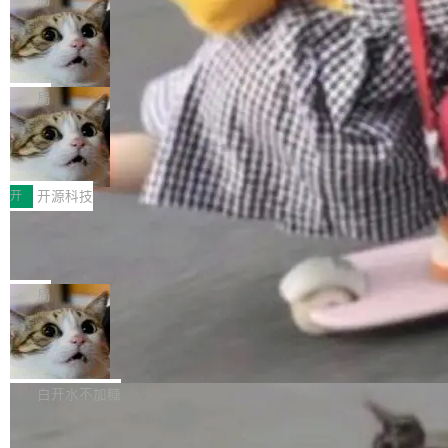
现实 过去两年，CIO们的焦虑清单上多了两项：
设置，如果用布尔值 + 可空字段来表示——bool
个"AI 知识库 + 聊天机器人"——每个大厂都在
一是如何让大模型和智能体应用安全地从PoC走
ean 表示是否可切换，nullable 的默认模式、浅
Deno 团队开源 Celld，可自托管的分
做，没什么新鲜的。 但 Kenton Varda 在 Twitte
向生产，二是如何让测试团队跟得上AI应用...
布式 Durable Objects
色方案、深色方案——会产生大量无意义的组
r 上把事情说清楚了： 今天我们发布了 Cloudfla
Ryan Dahl 领导的 Deno 团队推出了最新开源项
合。方案缺了、配置冲突了、全 null 了。要知道
re OS，一个带连接器的聊天机器人，跟其他所
目 Celld，一个能在自己机器上运行 Cloudflare
局
哪些组合有效，作者说，你得靠"文档、校验、或
有科技公司做的一样。只不过，实际上它不一
Workers 和 Durable Objects 的守护进程。 设
者部落知识"。 换个写法。Rust 的 enum，两个
样。这是 Sandstorm.io 的重制版，我十年前的
鲁大师7月新机性能/流畅/AI榜：vivo夺
计思路很直接：每个对象是一个独立的 SQLite
变体：Switchable...
性能、流畅双第一，三星Galaxy Z系列
那个创业公司。不同的是，这次它构建在 Cloudf
数据库，按名称寻址，复制到你自己的 S3 兼容
2026年7月的手机市场，由于存储等硬件成本暴
新折叠缺席
lare Workers 上——我花了九年时间搭建的平台
存储库里。节点之间只通过这个存储库协调——
增，手机厂商的日子也不好过啊，新机速度明显
开
开源科技
——并且深度集成了 AI。这基本上是我十年秘密
没有控制平面，没有共识协议。每个对象自带一
放缓，因此硝烟味淡了许多。新机参数规格除开
计划的顶峰。 十年前，Ken...
个小型数据库，应用天然按分片构建，单个数据
Zed 推出 DeltaDB，一个记录 commit
高价的三星折叠（三星Galaxy Z Fold8 Ultra / Z
之间所有操作的版本控制系统
库的竞争和爆炸半径问题在设计层面就被消除
Fold8 / Z Flip8）外，其余要么是中低端机器，
Zed 编辑器团队发布了新项目——DeltaDB，一
了。 闲置的 cell 会休眠到几乎不占资源。当 cel
例如iQOO Z11i、REDMI Note 17、REDMI No
个在 git commit 之间记录每一次编辑操作的版
局
l 迁移或唤醒时，新宿主从 S3 恢复 SQLite 数据
te 17 Pro、OPPO K15，要么是vivo X300 E这
本控制系统。目前处于 Early Access 阶段。 De
库继续执行。存储库是持久化的唯一真相...
样的次旗舰。 Galaxy Z Fold8 Ultra / Z Fold8 /
SpaceXAI 单季资本开支达 183 亿美元
ltaDB 的核心思路直接写在 landing page 最显
Z Flip8三款折叠屏新机均在7月22日发布，且全
眼的位置：「Software is made between com
根据风险投资人Tomer Tunguz 博客（VC 分
部搭载骁龙8 Elite Gen5 for Galaxy，它们本该
mits」——软件是在 commit 之间写出来的。git
析）披露的最新分析与第二季度业绩报告，Spac
白开水不加糖
是7月性...
只记录了你提交的最终状态，但真正的工作过程
eXAI在上个季度的总资本支出飙升至183.7亿美
——打字、删改、试错、agent 对话——都在 co
Meta 发布终端编程 Agent“Muse Cod
元。其中，绝大部分资金被直接用于 AI 领域，