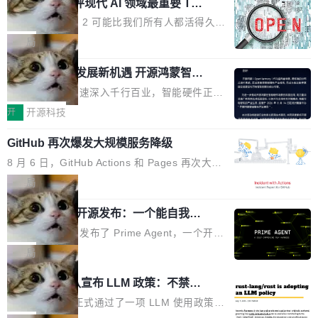
业化营销服务的需求从未如此迫切。 但市场扩容
xAI 前工程师评现代 AI 领域最重要 Top
n 这条推文引发了广泛讨论。他不是在说风凉
巧机身有效提升市面主流标准A...
3 开源项目
的同时,服务商的竞争逻辑正在改变。2026年Top
话，他是说出了一个圈内人尽皆知但很少公开捅
Flash Attention 2 可能比我们所有人都活得久。
Agency年度合辑的观察指出,“产品”这个离消费
破的事实。 Jordan 随后补充了一句软化声明：
这句话不是来自某个技术博客，而是出自 Hieu
局
者最近的载体,在整个品牌营销层面的权重显著变
「我不认为这些会议上大部分论文都在过度宣传
Pham 的一条推文。Hieu Pham 是谁？他是 xAI
高了。全域营销服务商的竞争正在从规模转向深
或造假。问题是，作为读者，如果你筛选出那些
共商智能硬件发展新机遇 开源鸿蒙智能
的早期工程师之一，在 Grok 训练基础设施团队
度,案例厚度、全域覆盖、多线协同...
硬件开发者日杭州站即将举行
看起来最令人兴奋的论文，那它们大部分都是过
工作过。近日他在 X 上发了一条帖子，列出了他
随着万物智联加速深入千行百业，智能硬件正从
度宣传的。」 这才是真正的痛点。不是所有论文
认为现代 AI 领域最重要的三个开源项目。 第一
单点设备迈向智能化、网联化、协同化发展。作
开
开源科技
都有问题，是最吸引眼球的那批论文最有问题。
个名字毫无悬念：Flash Attention 2。 Hieu 的
为面向全场景、跨终端的分布式操作系统，开源
他引用的帖子来自 Mathew Shen，一位 ICLR 2
理由很具体。FA 系列不需要解释，但 FA2 是他
GitHub 再次爆发大规模服务降级
鸿蒙通过统一技术底座和分布式能力，为不同类
026 的读者：「看了篇 ...
认为最重要的一个——复杂度恰到好处，刚好能
型智能设备的开发、连接与互联提供关键支撑，
8 月 6 日，GitHub Actions 和 Pages 再次大规
驱动你去学 CuTe，但还没被那些"邪恶的" Hopp
也为产业链企业探索产品创新与商业增长打开新
模服务降级，Actions 完全不可用超过 5 小时，
局
er++ 优化所淹没，足够容易修改和适配。 更关
的空间。 8月14日，开源鸿蒙智能硬件开发者日
webhook 停发，连自托管 runner 也因调度层故
键的是 FA2 的持久性...
（OHDD：OpenHarmony Hardware Develope
Prime Agent 开源发布：一个能自我改
障无法工作。Pages、Copilot code review、C
进的编程 Agent，ARC-AGI 3 超越人类
r Day）将在杭州启航。活动面向智能硬件产业
opilot coding agent 全部受影响。从检测到完全
Prime Intellect 发布了 Prime Agent，一个开源
专家基线
链企业和开发者，邀请行业专家与资深技术顾
恢复，大约 12 小时。 这是 2026 年 8 月的第六
的编程 Agent Harness，核心设计围绕两个抽
局
问，围绕开源鸿蒙技术能力、设备适配、芯片适
起事故，其中四起与 AI/Copilot 服务相关。 Git
象：Recursive Language Model（RLM）和 C
配、功耗与稳定性调优、兼容性测评及统一互联
Rust 项目团队宣布 LLM 政策：不禁
Hub 员工 kdaigle 在 HN 讨论中贴出了一组数
ontinual Harness。在 ARC-AGI 3 基准测试
等内容展开系统讲解和实战交流，帮助企业进一
止，但你要承认哪些代码不是你写的
据：2025 年全年 10 亿次 commit。现在，每周
上，Prime Agent + Opus 5 的组合达到了 95.
Rust 语言项目正式通过了一项 LLM 使用政策，
步了解开源鸿蒙在智能...
2.75 亿次，全年预计 140 亿次。GitHub...