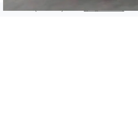
代码检索手段（如关键词匹配、目录遍历）仅能
在语法层面完成文本定位，难以触及代码的语义
©OSCHINA(OSChina.NET)
京ICP备2025119063号
内涵与结构关联，导致开发者使用代码智能体在
理解大规模代码仓时面临显著"代码仓理解"瓶
颈。 代码仓深度理解服务（以下简称" CodeBas
e深度理解服务"）是华为云码道（CodeA...