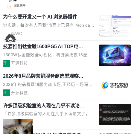
阅读榜单
为什么要开发又一个 AI 浏览器插件
说实话，每次有人问我"市面上已经有 Monica、
Sider、Copilot for Chrome 这些 AI 浏览器插件
席WC
了，你为什么还要再做一个"，我都觉得这个问题
技嘉推出钛金雕1600PG5 AI TOP电
问得好。 因为我自己也是从用户变成开发者的。
源：为发烧级主机与本地AI算力打造旗
现有产品的天花板 我用过不少 AI 浏览器插件。
1600W钛金能效全可视化，机身紧凑仅16厘米
舰供电方案
刚开始觉得都挺好——选中一段文字，弹出解
继2026台北电脑展首度亮相后，技嘉科技近日正
开
开源科技
释；写邮件时帮你润色；看英文网页给你翻译摘
式发布钛金雕1600PG5 AI TOP电源。这款高端
要。但用久了你会发现，它们本质上都是同一类
2026年8月品牌营销服务商选型观察：
电源专为发烧级DIY主机与本地AI算力平台打
从流量思维到品牌资产思维的范式转移
东西：一个带网页上下文的聊天框。 它们能读取
造，整机长度仅16厘米，提供1600W额定功率
2026年的品牌营销服务商市场,正经历一场深刻
页面的文本，然后把文本丢给大模型，再返回一
与80PLUS钛金能效；支持ATX 3.1与PCIe 5.1
的价值重构。全球全案品牌代理机构市场从2025
开
开源科技
段回答。仅此而已。 这当然有用，但总觉得差点
规范，结合服务器级元件、完善供电线材与内置
年的83.1亿美元增长至2026年的86.6亿美元,年
意思。比如我在一个后台管理系统里，需要填50
实时LCD监控屏，可充分满足当下高阶PC主机
许多顶级实验室的人现在几乎不读论文
复合增长率达5.44%,预计2032年将突破120亿美
个表单字段，每个字段还有联动逻辑；比如我
了
的严苛使用需求。 澎湃功率，紧凑机身 钛金雕1
元。数字广告与公共关系相关服务市场更是从20
「许多顶级实验室的人现在几乎不读论文了，而
想...
600PG5 AI TOP具备强悍输出功率，同时实现
25年的8463亿美元扩张至2026年的8763亿美
且他们认为 ICLR/ICML/NeurIPS 充斥着大量过
局
机身尺寸大幅精简。整机长度仅16厘米，属于同
元。数字的背后是一个清晰的事实——品牌对专
度宣传和欺诈。」 OpenAI 研究员 Keller Jorda
功率段机身尺寸十分紧凑的1600W电源产品。小