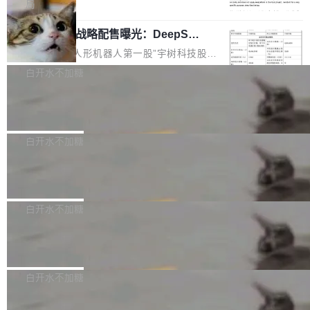
5% RHAE Best@1，超过了 ARC 报告的人类专
覆盖 rust-lang/rust 单一仓库的代码贡献。这不
局
家基线 95.4%。 不是又一个 coding agent 包装
是项目级别的官方立场，目前由五个团队采纳，
宇树科技 IPO 战略配售曝光：DeepSe
器 Prime Agent 的架构和市面上大多数 coding
但它可能是主流开源项目中关于 AI 辅助贡献最
ek 获配 93.3 万股，锁定 36 个月
agent 有本质区别。大多数 agent harness 的设
细致的一份规则。 政策的核心只有一句话：LLM
8月6日晚间，“人形机器人第一股”宇树科技股份
计是基于早期模型的能力—...
可以用来分析、提炼、审阅、建议，但不能用来
有限公司披露IPO发行价格及战略配售结果，杭
白开水不加糖
创作。 具体来说，LLM 生成的代码可以提交，
州深度求索人工智能基础技术研究有限公司（De
但必须满足五个条件：预先安排、非关键、高质
Docker 29.7.2 发布
epSeek）获配93.3399万股，按150.8元/股发行
量、充分测试、充分审查，并且必须披露。LLM
价格计算，认购金额约1.41亿元，股份锁定期为
Docker 29.7.2 现已发布，具体更新内容如下：
不得生成涉及安全性的关键变更，除非作者本身
36个月。 公告显示，本次宇树科技战略配售对
Bug fixes and enhancements 修复多次传递同
白开水不加糖
就是领域专家。即使如此，政策也"强烈不建
象主要包括长期投资机构、与公司业务具有战略
一环境变量时，docker service create和docker
议"这么做。 对于不披露的情况，审核者可以直
合作关系或长期合作愿景的大型企业、科创板保
Apache Fluss 毕业成为顶级项目
service update会发生 panic 的问题。docker/cl
接关闭 PR，无需解释。 政策作者 Jynn Ne...
荐人跟投子公司，以及公司高级管理人员和核心
i#7145 修复了 Docker Engine 29.7.0 中引入的
今年 7 月，Apache Fluss 的毕业提案在 Apach
员工参与设立的专项资产管理计划。其中，Dee
一个回归问题，该问题导致拉取镜像时会拒绝包
e 孵化器项目管理委员会（IPMC）投票中获得
白开水不加糖
pSeek作为与宇树科技具备战略合作关系的企
含绝对 hardlink 目标的镜像（此类镜像由某些镜
全票通过，随后获 Apache 软件基金会董事会批
业，获配股份数量占本次发行数量的2.31%。 除
像构建工具生成）。moby/moby#53305 修复了
马斯克 AI 百科项目 Grokipedia 被曝数
准。今天，Apache 软件基金会正式宣布 Apach
DeepSeek外，腾讯旗下上海启善投资有限公司
月未更新
Docker Engine 29.7.0 中引入的一个回归问
e Fluss 孵化毕业，成为 Apache 顶级项目（TL
埃隆·马斯克推出的AI百科项目 Grokipedia 被曝
获配9...
题，该问题可能导致在旧版 Linux 内核...
P）！这一里程碑不仅标志着 Fluss 迈入新的发
长期停止内容更新，未能实现其作为“AI版维基百
白开水不加糖
展阶段，也将进一步推动流式存储、实时湖仓与
科”替代品的目标。 据 Lawfare 最新调查，自今
AI 数据基础加速融合，为实时数据基础设施的发
Solon I18n：三种解析器，零样板代码
年4月以来，Grokipedia 页面更新功能基本停