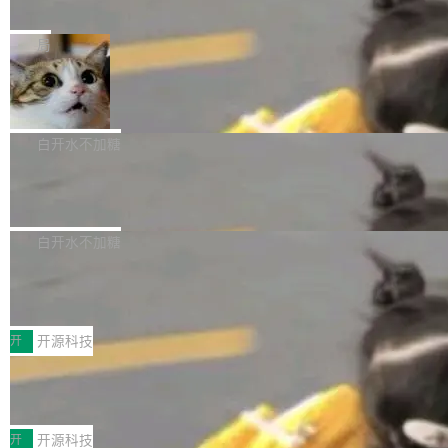
e” 和 Muse Spark 1.2 模型
mmit 之间的空隙里丢失了。 DeltaDB 要做的就
金额高达158.3亿美元，这一单项投入已经逼近
Meta 今天发布了两款 AI 产品：Muse Code，
是把这段空隙补上。 回退到任何一次编辑：Delt
微软同期总资本开支的四成。 与亚马逊、Alpha
一个在终端里运行的编程 agent；Muse Spark
局
aDB 捕获 commit 之间的每一次操作，...
bet、微软以及 Meta 等传统科技巨头相比，Spa
1.2，驱动这个 agent 的新模型。一句话概括：
ceXAI的资金消耗速度尤为引人瞩目。然而，支
美团开源 LoHoSearch，用知识图谱校
你可以用 curl -fsSL https://dev.meta.ai/install.
准 AI 能力认知
撑庞大支出的资金来源却呈现出截然不同的面
sh | bash 安装一个能在大项目里自动规划、写
机器出题的前提，是让机器拥有全局视野。整个
貌。数据显示，微软和 Meta 主要依托充沛的经
代码、验证结果的 AI 终端工具。 据介绍，Muse
构建流程可以分为四个环节：建图 → 控制难度
白开水不加糖
营现金流来覆盖资本开支，其资本支出覆盖率分
Code 是 Meta 的编程 agent 产品。它和市场上
→ 质量把关 → 数据概览。
别达到155% 和106%;而SpaceXAI的经营现金
腾讯开源 UCL-MPComm 通信库
已有的终端编程 agent 在设计理念上有几个明显
流仅能覆盖资本开支的12...
的差异点。 异步后台 agent：Muse Code 有一
腾讯网平团队宣布开源了 UCL-MPComm 通信
个主 agent 循环，外加一组后台 agent。这些后
库，并将作为transport接入Mooncake TENT。
白开水不加糖
台 agent...
该通信库针对AI Memory池化场景的数据传输需
CoStrict入选工信部2025人工智能应用
求进行了深度优化，能够实现数据中心内大规模
典型案例
计算节点间多种内存类型的高性能通信。 UCL-
近日，工信部科技司公示《2025人工智能应用典
MPComm将作为一种传输引擎接入Mooncake T
型案例入选名单》，深信服“面向企业研发场景的
开
开源科技
ENT，实现零拷贝传输性能提升30%、非零拷贝
开源 AI 编程平台 CoStrict 应用”凭借卓越的技术
传输性能最高提升5倍。UCL-MPComm底层基
深信服AI算力网关入选工信部人工智能
创新与落地成效成功入选。 全链路私有化部署，
应用典型案例！
于自研UCL-Engine通信引擎，后续腾讯网平将
助力企业AI研发安全落地 当前，越来越多企业已
前不久，工业和信息化部正式发布《2025年人工
持续开源更多基于UCL-Engine的高性能通信组
经开始引入 AI Coding 工具，通过调用公有云模
智能应用典型案例名单》，集中展示人工智能在
开
开源科技