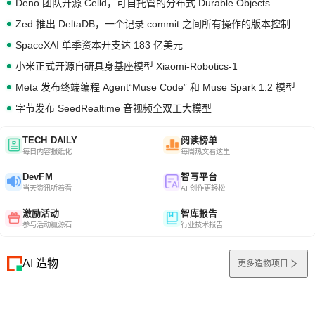
Deno 团队开源 Celld，可自托管的分布式 Durable Objects
Zed 推出 DeltaDB，一个记录 commit 之间所有操作的版本控制系统
SpaceXAI 单季资本开支达 183 亿美元
小米正式开源自研具身基座模型 Xiaomi-Robotics-1
Meta 发布终端编程 Agent“Muse Code” 和 Muse Spark 1.2 模型
字节发布 SeedRealtime 音视频全双工大模型
TECH DAILY
阅读榜单
每日内容报纸化
每周热文看这里
DevFM
智写平台
当天资讯听着看
AI 创作更轻松
激励活动
智库报告
参与活动赢源石
行业技术报告
AI 造物
更多造物项目