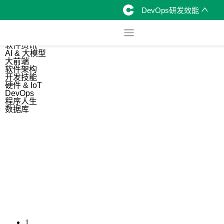
DevOps研发效能
综合
开源资讯
软件资讯
AI & 大模型
大前端
软件架构
开发技能
硬件 & IoT
DevOps
程序人生
数据库
1