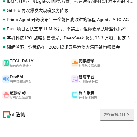
IBM与红帽扩展Lightwell服务方案，构建适配AI时代开源生态的可信基础设施
GitHub 再次爆发大规模服务降级
Prime Agent 开源发布：一个能自我改进的编程 Agent，ARC-AGI 3 超越人类专家基线
Rust 项目团队宣布 LLM 政策：不禁止，但你要承认哪些代码不是你写的
宇树科技 IPO 战略配售曝光：DeepSeek 获配 93.3 万股，锁定 36 个月
潮起潮落，你我仍在 | 2026 腾讯云粤港澳大湾区架构师峰会
TECH DAILY
阅读榜单
每日内容报纸化
每周热文看这里
DevFM
智写平台
当天资讯听着看
AI 创作更轻松
激励活动
智库报告
参与活动赢源石
行业技术报告
AI 造物
更多造物项目