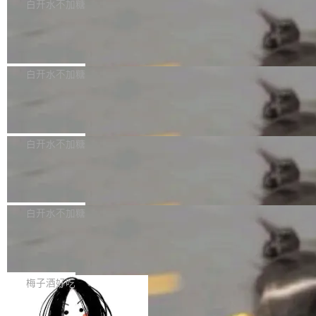
可以用来分析、提炼、审阅、建议，但不能用来
有限公司披露IPO发行价格及战略配售结果，杭
白开水不加糖
创作。 具体来说，LLM 生成的代码可以提交，
州深度求索人工智能基础技术研究有限公司（De
Docker 29.7.2 发布
但必须满足五个条件：预先安排、非关键、高质
epSeek）获配93.3399万股，按150.8元/股发行
量、充分测试、充分审查，并且必须披露。LLM
价格计算，认购金额约1.41亿元，股份锁定期为
Docker 29.7.2 现已发布，具体更新内容如下：
不得生成涉及安全性的关键变更，除非作者本身
36个月。 公告显示，本次宇树科技战略配售对
Bug fixes and enhancements 修复多次传递同
白开水不加糖
就是领域专家。即使如此，政策也"强烈不建
象主要包括长期投资机构、与公司业务具有战略
一环境变量时，docker service create和docker
议"这么做。 对于不披露的情况，审核者可以直
合作关系或长期合作愿景的大型企业、科创板保
Apache Fluss 毕业成为顶级项目
service update会发生 panic 的问题。docker/cl
接关闭 PR，无需解释。 政策作者 Jynn Ne...
荐人跟投子公司，以及公司高级管理人员和核心
i#7145 修复了 Docker Engine 29.7.0 中引入的
今年 7 月，Apache Fluss 的毕业提案在 Apach
员工参与设立的专项资产管理计划。其中，Dee
一个回归问题，该问题导致拉取镜像时会拒绝包
e 孵化器项目管理委员会（IPMC）投票中获得
白开水不加糖
pSeek作为与宇树科技具备战略合作关系的企
含绝对 hardlink 目标的镜像（此类镜像由某些镜
全票通过，随后获 Apache 软件基金会董事会批
业，获配股份数量占本次发行数量的2.31%。 除
像构建工具生成）。moby/moby#53305 修复了
马斯克 AI 百科项目 Grokipedia 被曝数
准。今天，Apache 软件基金会正式宣布 Apach
DeepSeek外，腾讯旗下上海启善投资有限公司
月未更新
Docker Engine 29.7.0 中引入的一个回归问
e Fluss 孵化毕业，成为 Apache 顶级项目（TL
埃隆·马斯克推出的AI百科项目 Grokipedia 被曝
获配9...
题，该问题可能导致在旧版 Linux 内核...
P）！这一里程碑不仅标志着 Fluss 迈入新的发
长期停止内容更新，未能实现其作为“AI版维基百
白开水不加糖
展阶段，也将进一步推动流式存储、实时湖仓与
科”替代品的目标。 据 Lawfare 最新调查，自今
AI 数据基础加速融合，为实时数据基础设施的发
Solon I18n：三种解析器，零样板代码
年4月以来，Grokipedia 页面更新功能基本停
展开启新的篇章。
滞，过去三个月内没有任何条目完成更新，用户
如果你在 Spring Boot 里做过国际化，流程大概
提交的编辑请求也长期处于待处理状态。 Groki
是这样的：配 MessageSource 的 Bean、写 R
梅子酒好吃
pedia 于去年底上线，定位为由人工智能生成内
eloadableResourceBundleMessageSource、
容的百科平台，被马斯克视为传统众包百科网站
Apache Doris 4.1 全面增强 Iceberg：
声明 LocaleResolver、注册 LocaleChangeInt