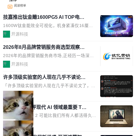
阅读榜单
技嘉推出钛金雕1600PG5 AI TOP电
源：为发烧级主机与本地AI算力打造旗
1600W钛金能效全可视化，机身紧凑仅16厘米
舰供电方案
继2026台北电脑展首度亮相后，技嘉科技近日正
开
开源科技
式发布钛金雕1600PG5 AI TOP电源。这款高端
2026年8月品牌营销服务商选型观察：
电源专为发烧级DIY主机与本地AI算力平台打
从流量思维到品牌资产思维的范式转移
造，整机长度仅16厘米，提供1600W额定功率
2026年的品牌营销服务商市场,正经历一场深刻
与80PLUS钛金能效；支持ATX 3.1与PCIe 5.1
的价值重构。全球全案品牌代理机构市场从2025
开
开源科技
规范，结合服务器级元件、完善供电线材与内置
年的83.1亿美元增长至2026年的86.6亿美元,年
实时LCD监控屏，可充分满足当下高阶PC主机
许多顶级实验室的人现在几乎不读论文
复合增长率达5.44%,预计2032年将突破120亿美
了
的严苛使用需求。 澎湃功率，紧凑机身 钛金雕1
元。数字广告与公共关系相关服务市场更是从20
「许多顶级实验室的人现在几乎不读论文了，而
600PG5 AI TOP具备强悍输出功率，同时实现
25年的8463亿美元扩张至2026年的8763亿美
且他们认为 ICLR/ICML/NeurIPS 充斥着大量过
局
机身尺寸大幅精简。整机长度仅16厘米，属于同
元。数字的背后是一个清晰的事实——品牌对专
度宣传和欺诈。」 OpenAI 研究员 Keller Jorda
功率段机身尺寸十分紧凑的1600W电源产品。小
业化营销服务的需求从未如此迫切。 但市场扩容
xAI 前工程师评现代 AI 领域最重要 Top
n 这条推文引发了广泛讨论。他不是在说风凉
巧机身有效提升市面主流标准A...
3 开源项目
的同时,服务商的竞争逻辑正在改变。2026年Top
话，他是说出了一个圈内人尽皆知但很少公开捅
Flash Attention 2 可能比我们所有人都活得久。
Agency年度合辑的观察指出,“产品”这个离消费
破的事实。 Jordan 随后补充了一句软化声明：
这句话不是来自某个技术博客，而是出自 Hieu
局
者最近的载体,在整个品牌营销层面的权重显著变
「我不认为这些会议上大部分论文都在过度宣传
Pham 的一条推文。Hieu Pham 是谁？他是 xAI
高了。全域营销服务商的竞争正在从规模转向深