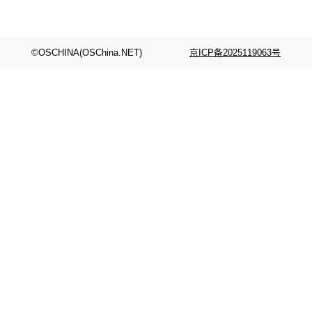
颈。 代码仓深度理解服务（以下简称" CodeBas
的账号密码进入A集群，输入了一条被程序员圈
e深度理解服务"）是华为云码道（CodeA...
称为"删库跑路"的命令——最高管理员权限、无
需确认、强制递归删除。17个小时后，运维人员
©OSCHINA(OSChina.NET)
京ICP备2025119063号
发现异常并中止进程时，89TB数据已经没了。
删掉的是AI游戏部门的全部开发文件，包括公司
自研的多个文生3D和...