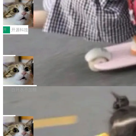
哪些组合有效，作者说，你得靠"文档、校验、或
有科技公司做的一样。只不过，实际上它不一
Workers 和 Durable Objects 的守护进程。 设
者部落知识"。 换个写法。Rust 的 enum，两个
样。这是 Sandstorm.io 的重制版，我十年前的
鲁大师7月新机性能/流畅/AI榜：vivo夺
计思路很直接：每个对象是一个独立的 SQLite
变体：Switchable...
性能、流畅双第一，三星Galaxy Z系列
那个创业公司。不同的是，这次它构建在 Cloudf
数据库，按名称寻址，复制到你自己的 S3 兼容
2026年7月的手机市场，由于存储等硬件成本暴
新折叠缺席
lare Workers 上——我花了九年时间搭建的平台
存储库里。节点之间只通过这个存储库协调——
增，手机厂商的日子也不好过啊，新机速度明显
开
开源科技
——并且深度集成了 AI。这基本上是我十年秘密
没有控制平面，没有共识协议。每个对象自带一
放缓，因此硝烟味淡了许多。新机参数规格除开
计划的顶峰。 十年前，Ken...
个小型数据库，应用天然按分片构建，单个数据
Zed 推出 DeltaDB，一个记录 commit
高价的三星折叠（三星Galaxy Z Fold8 Ultra / Z
之间所有操作的版本控制系统
库的竞争和爆炸半径问题在设计层面就被消除
Fold8 / Z Flip8）外，其余要么是中低端机器，
Zed 编辑器团队发布了新项目——DeltaDB，一
了。 闲置的 cell 会休眠到几乎不占资源。当 cel
例如iQOO Z11i、REDMI Note 17、REDMI No
个在 git commit 之间记录每一次编辑操作的版
局
l 迁移或唤醒时，新宿主从 S3 恢复 SQLite 数据
te 17 Pro、OPPO K15，要么是vivo X300 E这
本控制系统。目前处于 Early Access 阶段。 De
库继续执行。存储库是持久化的唯一真相...
样的次旗舰。 Galaxy Z Fold8 Ultra / Z Fold8 /
SpaceXAI 单季资本开支达 183 亿美元
ltaDB 的核心思路直接写在 landing page 最显
Z Flip8三款折叠屏新机均在7月22日发布，且全
眼的位置：「Software is made between com
根据风险投资人Tomer Tunguz 博客（VC 分
部搭载骁龙8 Elite Gen5 for Galaxy，它们本该
mits」——软件是在 commit 之间写出来的。git
析）披露的最新分析与第二季度业绩报告，Spac
白开水不加糖
是7月性...
只记录了你提交的最终状态，但真正的工作过程
eXAI在上个季度的总资本支出飙升至183.7亿美
——打字、删改、试错、agent 对话——都在 co
Meta 发布终端编程 Agent“Muse Cod
元。其中，绝大部分资金被直接用于 AI 领域，
e” 和 Muse Spark 1.2 模型
mmit 之间的空隙里丢失了。 DeltaDB 要做的就
金额高达158.3亿美元，这一单项投入已经逼近
Meta 今天发布了两款 AI 产品：Muse Code，
是把这段空隙补上。 回退到任何一次编辑：Delt
微软同期总资本开支的四成。 与亚马逊、Alpha
一个在终端里运行的编程 agent；Muse Spark
局
aDB 捕获 commit 之间的每一次操作，...
bet、微软以及 Meta 等传统科技巨头相比，Spa
1.2，驱动这个 agent 的新模型。一句话概括：
ceXAI的资金消耗速度尤为引人瞩目。然而，支
美团开源 LoHoSearch，用知识图谱校
你可以用 curl -fsSL https://dev.meta.ai/install.