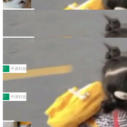
准 AI 能力认知
撑庞大支出的资金来源却呈现出截然不同的面
sh | bash 安装一个能在大项目里自动规划、写
机器出题的前提，是让机器拥有全局视野。整个
貌。数据显示，微软和 Meta 主要依托充沛的经
代码、验证结果的 AI 终端工具。 据介绍，Muse
构建流程可以分为四个环节：建图 → 控制难度
白开水不加糖
营现金流来覆盖资本开支，其资本支出覆盖率分
Code 是 Meta 的编程 agent 产品。它和市场上
→ 质量把关 → 数据概览。
别达到155% 和106%;而SpaceXAI的经营现金
已有的终端编程 agent 在设计理念上有几个明显
腾讯开源 UCL-MPComm 通信库
流仅能覆盖资本开支的12...
的差异点。 异步后台 agent：Muse Code 有一
腾讯网平团队宣布开源了 UCL-MPComm 通信
个主 agent 循环，外加一组后台 agent。这些后
库，并将作为transport接入Mooncake TENT。
白开水不加糖
台 agent...
该通信库针对AI Memory池化场景的数据传输需
CoStrict入选工信部2025人工智能应用
求进行了深度优化，能够实现数据中心内大规模
典型案例
计算节点间多种内存类型的高性能通信。 UCL-
近日，工信部科技司公示《2025人工智能应用典
MPComm将作为一种传输引擎接入Mooncake T
型案例入选名单》，深信服“面向企业研发场景的
开
开源科技
ENT，实现零拷贝传输性能提升30%、非零拷贝
开源 AI 编程平台 CoStrict 应用”凭借卓越的技术
深信服AI算力网关入选工信部人工智能
传输性能最高提升5倍。UCL-MPComm底层基
创新与落地成效成功入选。 全链路私有化部署，
应用典型案例！
于自研UCL-Engine通信引擎，后续腾讯网平将
助力企业AI研发安全落地 当前，越来越多企业已
前不久，工业和信息化部正式发布《2025年人工
持续开源更多基于UCL-Engine的高性能通信组
经开始引入 AI Coding 工具，通过调用公有云模
智能应用典型案例名单》，集中展示人工智能在
开
开源科技
件。 腾讯网平团队在UCL-MPComm中实现了一
型或企业内部部署模型提升研发效率。但随着 AI
各领域的应用成果，覆盖技术底座、行业赋能、
个独立于业务线程的全局通信引擎（Engine），
Coding 从个人辅助工具逐步走向团队级、组织
Jeff Dean 离开 Google：一个时代的结
产品应用、支撑保障、专题等五大方向。深信服
并实...
束，一个实验室的开始
级应用，企业在规模化落地过程中，对安全性、
AI算力网关（AI创新平台）成功入选！ 随着各行
Google 员工编号 20。MapReduce 作者之一。
可控性和代码质量提出了更高要求。 首先是数据
各业的Agent走向规模化建设，算力构成形态逐
Bigtable 作者之一。TensorFlow 的作者之一。
局