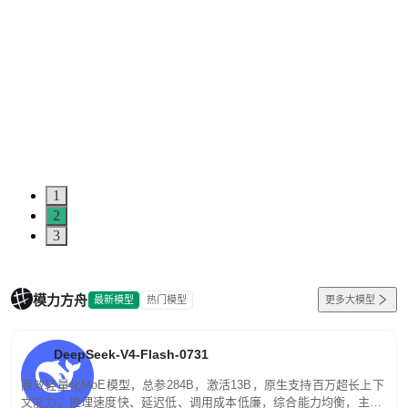
1
2
3
模力方舟
最新模型
热门模型
更多大模型
DeepSeek-V4-Flash-0731
高效轻量化MoE模型，总参284B，激活13B，原生支持百万超长上下
文能力。推理速度快、延迟低、调用成本低廉，综合能力均衡，主打