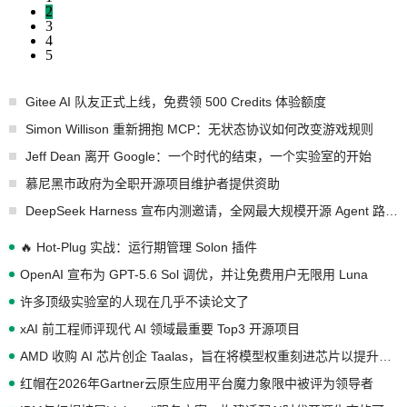
2
3
4
5
Gitee AI 队友正式上线，免费领 500 Credits 体验额度
Simon Willison 重新拥抱 MCP：无状态协议如何改变游戏规则
Jeff Dean 离开 Google：一个时代的结束，一个实验室的开始
慕尼黑市政府为全职开源项目维护者提供资助
DeepSeek Harness 宣布内测邀请，全网最大规模开源 Agent 路演现场诞生
🔥 Hot-Plug 实战：运行期管理 Solon 插件
OpenAI 宣布为 GPT-5.6 Sol 调优，并让免费用户无限用 Luna
许多顶级实验室的人现在几乎不读论文了
xAI 前工程师评现代 AI 领域最重要 Top3 开源项目
AMD 收购 AI 芯片创企 Taalas，旨在将模型权重刻进芯片以提升推理性能
红帽在2026年Gartner云原生应用平台魔力象限中被评为领导者