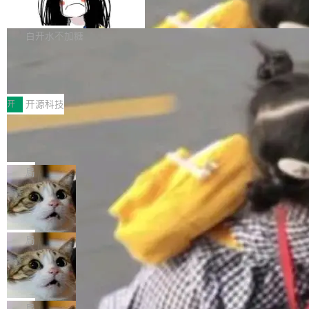
支持 UPDATE、MERGE INTO 与 Iceb
维基百科的替代方案。Lawfare 调查发现，无论
erceptor…五六步之后才能看到第一行翻译文
Apache Doris 4.1 要补齐的，正是缺失的那一
erg V3
热门页面还是低关注度页面，均未出现近期更
本。 Solon 换了个方式。整个 i18n 模块围绕三
半。在已有查询能力的基础上，Doris 进一步支
白开水不加糖
新，相关问题并非局限于特定领域，而是在不同
个解析器、一个注解、一个工具类展开——没有
持了 UPDATE、DELETE、MERGE INTO 等数
主题和访问量页面中普遍存在。 调查人员最初认
XML、没有拦截器注册、没有样板配置。 资源
Testin XAgent：CIO智能测试落地指南
据修改操作、完整的表结构管理与分区演进，以
为，Grokipedia可能只是限...
文件的约定 把文件放到 resources/i18n/ 下： r
及 rewrite_data_files、expire_snapshots 等日
7月30日，TiD2026质量竞争力大会在北京中关
esources/i18n/messages.properties ...
常维护操作，并完整支持 Iceberg V3 格式。
村国家自主创新示范区会议中心开幕。本届大会
开
开源科技
由中关村智联软件服务业质量创新联盟主办，以
让非法状态不可表示：一篇关于 ADT
“智构可信·质创未来——AI原生时代的质量新范
的帖子在 Reddit 火了
式”为主题，直面AI从实验室走向规模化产业落地
有一种东西，一旦用过就回不去了。Alex Fedos
的核心质量命题。会上，《2026智能研发生产力
eev 管它叫"软件设计的基石"。 他说的东西不新
局
工具选型手册》发布，Testin云测的Testin XAge
鲜——代数数据类型（ADT），尤其是和类型
Cloudflare 开源内部企业 AI 平台 Clou
nt智能测试系统入选AI测试领域代表产品。对CI
（sum type）。但他说清楚了一件事：这不是类
dflare OS
O而言，这提示了一个转变：AI测试正在从效率
型系统的学术体操，是日常编码的思维方式。 文
Cloudflare 发布了一个开源项目 Cloudflare O
工具升级为企业的质量基础设施。 CIO面对的新
章从一个简单的例子切入。一个网站的深色主题
S。如果你只看官方博客，你会觉得这是又一
局
现实 过去两年，CIO们的焦虑清单上多了两项：
设置，如果用布尔值 + 可空字段来表示——bool
个"AI 知识库 + 聊天机器人"——每个大厂都在
一是如何让大模型和智能体应用安全地从PoC走
Deno 团队开源 Celld，可自托管的分
ean 表示是否可切换，nullable 的默认模式、浅
做，没什么新鲜的。 但 Kenton Varda 在 Twitte
向生产，二是如何让测试团队跟得上AI应用...
布式 Durable Objects
色方案、深色方案——会产生大量无意义的组
r 上把事情说清楚了： 今天我们发布了 Cloudfla
Ryan Dahl 领导的 Deno 团队推出了最新开源项
合。方案缺了、配置冲突了、全 null 了。要知道
re OS，一个带连接器的聊天机器人，跟其他所
目 Celld，一个能在自己机器上运行 Cloudflare
局