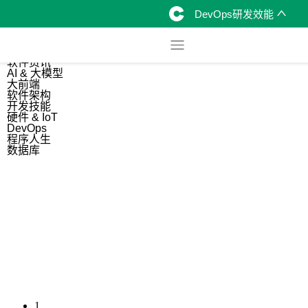
DevOps研发效能
综合
开源资讯
软件资讯
AI & 大模型
大前端
软件架构
开发技能
硬件 & IoT
DevOps
程序人生
数据库
1