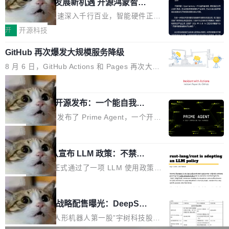
或造假。问题是，作为读者，如果你筛选出那些
共商智能硬件发展新机遇 开源鸿蒙智能
的早期工程师之一，在 Grok 训练基础设施团队
度,案例厚度、全域覆盖、多线协同...
硬件开发者日杭州站即将举行
看起来最令人兴奋的论文，那它们大部分都是过
工作过。近日他在 X 上发了一条帖子，列出了他
随着万物智联加速深入千行百业，智能硬件正从
度宣传的。」 这才是真正的痛点。不是所有论文
认为现代 AI 领域最重要的三个开源项目。 第一
单点设备迈向智能化、网联化、协同化发展。作
开
开源科技
都有问题，是最吸引眼球的那批论文最有问题。
个名字毫无悬念：Flash Attention 2。 Hieu 的
为面向全场景、跨终端的分布式操作系统，开源
他引用的帖子来自 Mathew Shen，一位 ICLR 2
理由很具体。FA 系列不需要解释，但 FA2 是他
GitHub 再次爆发大规模服务降级
鸿蒙通过统一技术底座和分布式能力，为不同类
026 的读者：「看了篇 ...
认为最重要的一个——复杂度恰到好处，刚好能
型智能设备的开发、连接与互联提供关键支撑，
8 月 6 日，GitHub Actions 和 Pages 再次大规
驱动你去学 CuTe，但还没被那些"邪恶的" Hopp
也为产业链企业探索产品创新与商业增长打开新
模服务降级，Actions 完全不可用超过 5 小时，
局
er++ 优化所淹没，足够容易修改和适配。 更关
的空间。 8月14日，开源鸿蒙智能硬件开发者日
webhook 停发，连自托管 runner 也因调度层故
键的是 FA2 的持久性...
（OHDD：OpenHarmony Hardware Develope
Prime Agent 开源发布：一个能自我改
障无法工作。Pages、Copilot code review、C
进的编程 Agent，ARC-AGI 3 超越人类
r Day）将在杭州启航。活动面向智能硬件产业
opilot coding agent 全部受影响。从检测到完全
Prime Intellect 发布了 Prime Agent，一个开源
专家基线
链企业和开发者，邀请行业专家与资深技术顾
恢复，大约 12 小时。 这是 2026 年 8 月的第六
的编程 Agent Harness，核心设计围绕两个抽
局
问，围绕开源鸿蒙技术能力、设备适配、芯片适
起事故，其中四起与 AI/Copilot 服务相关。 Git
象：Recursive Language Model（RLM）和 C
配、功耗与稳定性调优、兼容性测评及统一互联
Hub 员工 kdaigle 在 HN 讨论中贴出了一组数
Rust 项目团队宣布 LLM 政策：不禁
ontinual Harness。在 ARC-AGI 3 基准测试
等内容展开系统讲解和实战交流，帮助企业进一
止，但你要承认哪些代码不是你写的
据：2025 年全年 10 亿次 commit。现在，每周
上，Prime Agent + Opus 5 的组合达到了 95.
Rust 语言项目正式通过了一项 LLM 使用政策，
步了解开源鸿蒙在智能...
2.75 亿次，全年预计 140 亿次。GitHub...
5% RHAE Best@1，超过了 ARC 报告的人类专
覆盖 rust-lang/rust 单一仓库的代码贡献。这不
局
家基线 95.4%。 不是又一个 coding agent 包装
是项目级别的官方立场，目前由五个团队采纳，
宇树科技 IPO 战略配售曝光：DeepSe
器 Prime Agent 的架构和市面上大多数 coding
但它可能是主流开源项目中关于 AI 辅助贡献最
ek 获配 93.3 万股，锁定 36 个月
agent 有本质区别。大多数 agent harness 的设
细致的一份规则。 政策的核心只有一句话：LLM
8月6日晚间，“人形机器人第一股”宇树科技股份
计是基于早期模型的能力—...