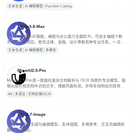
高并发、轻量化任务，适合日常对话、内容创作、基础 RAG、批量
文本生成
AI 编程模型
Function Calling
文案处理等普惠刚需场景。
Qwen3.8-Max
2.4万亿参数MoE旗舰，编程与办公能力全面跃升，可自主编程十数
天交付完整项目。胜任法律、金融、设计等数百种专业任务，一次对
话端到端交付生产级成果。原生视觉理解贯穿规划、执行与验证全流
文本生成
AI 编程模型
多模态
程，支持超长文档与长视频的深度语义解析。长程任务中自主规划与
闭环迭代，持续进化。
MinerU2.5-Pro
MinerU2.5-Pro是一款面向复杂文档解析与 OCR 场景的专业模型，能
够从图片和文档中识别文字、理解页面布局，并将非结构化内容转换
为便于存储、检索和二次处理的结构化结果。
8K
多语言
文档处理/OCR
Wan2.7-Image
万相 2.7 图像生成与编辑模型，支持组图、多图参考、交互式编辑和
最高 2K 输出。