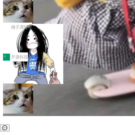
安全与合规要求。对于大多数普通研发场景，公
渐丰富，用户关注的重点也在发生变化：不只是
Gemini 的架构师。Google 首席科学家。 Jeff D
有云模型能够满足快速试用和效率提升的需求。
让AI用起来，还要进一步看清混合算力时代下，
🔥 SolonCode v2026.8.4 发布：界面
ean 在 Google 工作了 27 年后，宣布离职。 他
但对于金融、能源、医疗等对数据安全要求较...
字体可调、22 种语言、记忆搜索增强
Token花在哪里、算力是否被充分利用，以及持
不是一个人走。一同离开的还有 Sanjay Ghema
打开终端就能上岗的全中文编码智能体，这一轮
续增长的AI成本该如何优化。 深信服AI算力网关
wat（Google 员工编号 23，Jeff Dean 二十多
把「看得清、用母语、记得住」三件事一次补
梅子酒好吃
正是围绕这些实际问题，从Token治理和成本治
年的编程搭档，MapReduce 和 Bigtable 的共同
齐。 SolonCode 是什么 SolonCode 是杭州无
理两个方面，让用户的每一份算力都看得清、管
作者）、Quoc Le（Google 大脑核心成员，Se
让“代码语义理解”深度释放AI Coding
耳科技研发的企业级终端编码智能体——一位全
得住、用得稳、省得下、更安全！ 一、从现在开
价值潜能：华为云码道（CodeArts）
q2Seq 和 DocAI 的共同发明人）以及 Oriol Vin
中文驱动的数字员工，自主理解需求、规划步
一、代码仓深度理解技术的作用与价值 在软件工
始，Token使用一目...
代码仓技术解析
yals（Gemini 联合负责人，AlphaSta...
骤、编写代码。不挑模型、不挑平台，curl 一行
程实践中，代码仓是企业核心知识资产的主要载
开
开源科技
装完即用。 开源地址：Gitee · GitCode · GitHu
体。企业级代码仓库通常包含数十万乃至数百万
b 安装 支持 Java 8+（8~26）、macOS / Linu
一条“删库”命令跑 17 小时，算法工程
个文件，其规模远超单次模型调用可承载的上下
师删光 89TB 数据只为干私活
x / Windows / Harmony PC。 # macOS / Linu
文窗口。随着项目规模的持续扩张与代码历史的
最高人民检察院8月4日公布了一起案件：北京一
x / Harmony PC curl -fsSL https://solon.noea
不断累积，代码仓中的模块关系、接口契约、业
名90后算法工程师王某，为了给自己接的私活腾
局
r.org/solon...
务逻辑等关键信息往往分散于数十乃至数百个文
服务器空间，删光了公司AI游戏部门的全部核心
件之中，形成高度复杂的知识关联网络。传统的
数据。 王某2024年1月入职东城区某科技公司AI
代码检索手段（如关键词匹配、目录遍历）仅能
短剧部门，有互联网大厂背景。在公司内部架构
在语法层面完成文本定位，难以触及代码的语义
调整期间，部门三次通知全员将数据从A集群迁
内涵与结构关联，导致开发者使用代码智能体在
移到B集群，王某都回复了"收到"。 他没有迁移
理解大规模代码仓时面临显著"代码仓理解"瓶
数据。2024年9月3日下午4点，他使用此前登录