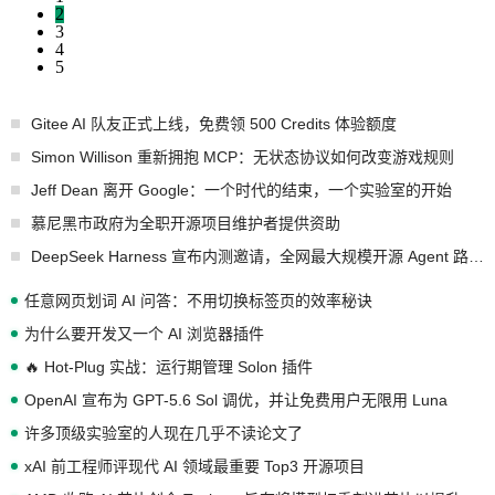
2
3
4
5
Gitee AI 队友正式上线，免费领 500 Credits 体验额度
Simon Willison 重新拥抱 MCP：无状态协议如何改变游戏规则
Jeff Dean 离开 Google：一个时代的结束，一个实验室的开始
慕尼黑市政府为全职开源项目维护者提供资助
DeepSeek Harness 宣布内测邀请，全网最大规模开源 Agent 路演现场诞生
任意网页划词 AI 问答：不用切换标签页的效率秘诀
为什么要开发又一个 AI 浏览器插件
🔥 Hot-Plug 实战：运行期管理 Solon 插件
OpenAI 宣布为 GPT-5.6 Sol 调优，并让免费用户无限用 Luna
许多顶级实验室的人现在几乎不读论文了
xAI 前工程师评现代 AI 领域最重要 Top3 开源项目