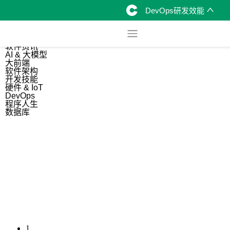
DevOps研发效能
综合
开源资讯
软件资讯
AI & 大模型
大前端
软件架构
开发技能
硬件 & IoT
DevOps
程序人生
数据库
1