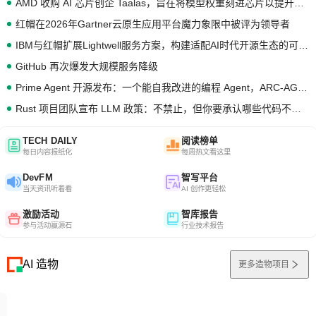
AMD 收购 AI 芯片创企 Taalas，旨在将模型权重刻进芯片以提升推理性能
红帽在2026年Gartner云原生应用平台魔力象限中被评为领导者
IBM与红帽扩展Lightwell服务方案，构建适配AI时代开源生态的可信基础设施
GitHub 再次爆发大规模服务降级
Prime Agent 开源发布：一个能自我改进的编程 Agent，ARC-AGI 3 超越人类专家基线
Rust 项目团队宣布 LLM 政策：不禁止，但你要承认哪些代码不是你写的
TECH DAILY
阅读榜单
每日内容报纸化
每周热文看这里
DevFM
智写平台
当天资讯听着看
AI 创作更轻松
激励活动
智库报告
参与活动赢源石
行业技术报告
AI 造物
更多造物项目