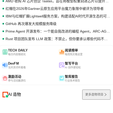
AMD 收购 AI 芯片创企 Taalas，旨在将模型权重刻进芯片以提升推理性能
红帽在2026年Gartner云原生应用平台魔力象限中被评为领导者
IBM与红帽扩展Lightwell服务方案，构建适配AI时代开源生态的可信基础设施
GitHub 再次爆发大规模服务降级
Prime Agent 开源发布：一个能自我改进的编程 Agent，ARC-AGI 3 超越人类专家基线
Rust 项目团队宣布 LLM 政策：不禁止，但你要承认哪些代码不是你写的
TECH DAILY
阅读榜单
每日内容报纸化
每周热文看这里
DevFM
智写平台
当天资讯听着看
AI 创作更轻松
激励活动
智库报告
参与活动赢源石
行业技术报告
AI 造物
更多造物项目