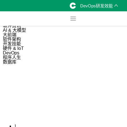
DevOps研发效能
综合
开源资讯
软件资讯
AI & 大模型
大前端
软件架构
开发技能
硬件 & IoT
DevOps
程序人生
数据库
1