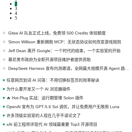
2
3
4
5
Gitee AI 队友正式上线，免费领 500 Credits 体验额度
Simon Willison 重新拥抱 MCP：无状态协议如何改变游戏规则
Jeff Dean 离开 Google：一个时代的结束，一个实验室的开始
慕尼黑市政府为全职开源项目维护者提供资助
DeepSeek Harness 宣布内测邀请，全网最大规模开源 Agent 路演现场诞生
任意网页划词 AI 问答：不用切换标签页的效率秘诀
为什么要开发又一个 AI 浏览器插件
🔥 Hot-Plug 实战：运行期管理 Solon 插件
OpenAI 宣布为 GPT-5.6 Sol 调优，并让免费用户无限用 Luna
许多顶级实验室的人现在几乎不读论文了
xAI 前工程师评现代 AI 领域最重要 Top3 开源项目