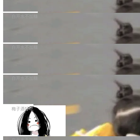
量、充分测试、充分审查，并且必须披露。LLM
价格计算，认购金额约1.41亿元，股份锁定期为
Docker 29.7.2 现已发布，具体更新内容如下：
不得生成涉及安全性的关键变更，除非作者本身
36个月。 公告显示，本次宇树科技战略配售对
Bug fixes and enhancements 修复多次传递同
白开水不加糖
就是领域专家。即使如此，政策也"强烈不建
象主要包括长期投资机构、与公司业务具有战略
一环境变量时，docker service create和docker
议"这么做。 对于不披露的情况，审核者可以直
合作关系或长期合作愿景的大型企业、科创板保
Apache Fluss 毕业成为顶级项目
service update会发生 panic 的问题。docker/cl
接关闭 PR，无需解释。 政策作者 Jynn Ne...
荐人跟投子公司，以及公司高级管理人员和核心
i#7145 修复了 Docker Engine 29.7.0 中引入的
今年 7 月，Apache Fluss 的毕业提案在 Apach
员工参与设立的专项资产管理计划。其中，Dee
一个回归问题，该问题导致拉取镜像时会拒绝包
e 孵化器项目管理委员会（IPMC）投票中获得
白开水不加糖
pSeek作为与宇树科技具备战略合作关系的企
含绝对 hardlink 目标的镜像（此类镜像由某些镜
全票通过，随后获 Apache 软件基金会董事会批
业，获配股份数量占本次发行数量的2.31%。 除
像构建工具生成）。moby/moby#53305 修复了
马斯克 AI 百科项目 Grokipedia 被曝数
准。今天，Apache 软件基金会正式宣布 Apach
DeepSeek外，腾讯旗下上海启善投资有限公司
月未更新
Docker Engine 29.7.0 中引入的一个回归问
e Fluss 孵化毕业，成为 Apache 顶级项目（TL
埃隆·马斯克推出的AI百科项目 Grokipedia 被曝
获配9...
题，该问题可能导致在旧版 Linux 内核...
P）！这一里程碑不仅标志着 Fluss 迈入新的发
长期停止内容更新，未能实现其作为“AI版维基百
白开水不加糖
展阶段，也将进一步推动流式存储、实时湖仓与
科”替代品的目标。 据 Lawfare 最新调查，自今
Solon I18n：三种解析器，零样板代码
AI 数据基础加速融合，为实时数据基础设施的发
年4月以来，Grokipedia 页面更新功能基本停
展开启新的篇章。
滞，过去三个月内没有任何条目完成更新，用户
如果你在 Spring Boot 里做过国际化，流程大概
提交的编辑请求也长期处于待处理状态。 Groki
是这样的：配 MessageSource 的 Bean、写 R
梅子酒好吃
pedia 于去年底上线，定位为由人工智能生成内
eloadableResourceBundleMessageSource、
Apache Doris 4.1 全面增强 Iceberg：
容的百科平台，被马斯克视为传统众包百科网站
声明 LocaleResolver、注册 LocaleChangeInt
支持 UPDATE、MERGE INTO 与 Iceb
维基百科的替代方案。Lawfare 调查发现，无论
erceptor…五六步之后才能看到第一行翻译文
Apache Doris 4.1 要补齐的，正是缺失的那一
erg V3
热门页面还是低关注度页面，均未出现近期更
本。 Solon 换了个方式。整个 i18n 模块围绕三
半。在已有查询能力的基础上，Doris 进一步支
白开水不加糖