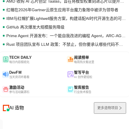
AMD 收购 AI 芯片创企 Taalas，旨在将模型权重刻进芯片以提升推理性能
红帽在2026年Gartner云原生应用平台魔力象限中被评为领导者
IBM与红帽扩展Lightwell服务方案，构建适配AI时代开源生态的可信基础设施
GitHub 再次爆发大规模服务降级
Prime Agent 开源发布：一个能自我改进的编程 Agent，ARC-AGI 3 超越人类专家基线
Rust 项目团队宣布 LLM 政策：不禁止，但你要承认哪些代码不是你写的
TECH DAILY
阅读榜单
每日内容报纸化
每周热文看这里
DevFM
智写平台
当天资讯听着看
AI 创作更轻松
激励活动
智库报告
参与活动赢源石
行业技术报告
AI 造物
更多造物项目