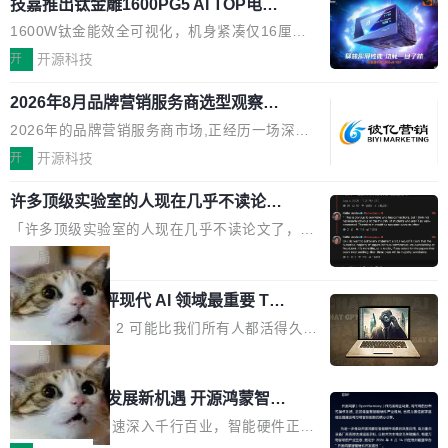
O行业规模预计达942亿元,同比增长169.7%。G
技嘉推出钛金雕1600PG5 AI TOP电
问得好。 因为我自己也是从用户变成开发者的。
本的各个审批类型的审批单导出 2、优化各个审
源：为发烧级主机与本地AI算力打造旗
artner同期预测,传统搜索引擎访问量年内将下滑
现有产品的天花板 我用过不少 AI 浏览器插件。
1600W钛金能效全可视化，机身紧凑仅16厘米
核反确认审批的逻辑，使...
舰供电方案
25%,AI载体流量占比突破40%;埃森哲2025年中
刚开始觉得都挺好——选中一段文字，弹出解
继2026台北电脑展首度亮相后，技嘉科技近日正
开
开源科技
国消费者调研则指出,37%的用户在有明确购买需
释；写邮件时帮你润色；看英文网页给你翻译摘
式发布钛金雕1600PG5 AI TOP电源。这款高端
求时倾向于先问AI。几组数据指向一致:GEO已
要。但用久了你会发现，它们本质上都是同一类
2026年8月品牌营销服务商选型观察：
电源专为发烧级DIY主机与本地AI算力平台打
从营销"加分项"变成品牌在AI时...
从流量思维到品牌资产思维的范式转移
东西：一个带网页上下文的聊天框。 它们能读取
造，整机长度仅16厘米，提供1600W额定功率
2026年的品牌营销服务商市场,正经历一场深刻
页面的文本，然后把文本丢给大模型，再返回一
与80PLUS钛金能效；支持ATX 3.1与PCIe 5.1
的价值重构。全球全案品牌代理机构市场从2025
开
开源科技
段回答。仅此而已。 这当然有用，但总觉得差点
规范，结合服务器级元件、完善供电线材与内置
年的83.1亿美元增长至2026年的86.6亿美元,年
意思。比如我在一个后台管理系统里，需要填50
实时LCD监控屏，可充分满足当下高阶PC主机
许多顶级实验室的人现在几乎不读论文
复合增长率达5.44%,预计2032年将突破120亿美
个表单字段，每个字段还有联动逻辑；比如我
了
的严苛使用需求。 澎湃功率，紧凑机身 钛金雕1
元。数字广告与公共关系相关服务市场更是从20
「许多顶级实验室的人现在几乎不读论文了，而
想...
600PG5 AI TOP具备强悍输出功率，同时实现
25年的8463亿美元扩张至2026年的8763亿美
且他们认为 ICLR/ICML/NeurIPS 充斥着大量过
局
机身尺寸大幅精简。整机长度仅16厘米，属于同
元。数字的背后是一个清晰的事实——品牌对专
度宣传和欺诈。」 OpenAI 研究员 Keller Jorda
功率段机身尺寸十分紧凑的1600W电源产品。小
业化营销服务的需求从未如此迫切。 但市场扩容
xAI 前工程师评现代 AI 领域最重要 Top
n 这条推文引发了广泛讨论。他不是在说风凉
巧机身有效提升市面主流标准A...
3 开源项目
的同时,服务商的竞争逻辑正在改变。2026年Top
话，他是说出了一个圈内人尽皆知但很少公开捅
Flash Attention 2 可能比我们所有人都活得久。
Agency年度合辑的观察指出,“产品”这个离消费
破的事实。 Jordan 随后补充了一句软化声明：
这句话不是来自某个技术博客，而是出自 Hieu
局
者最近的载体,在整个品牌营销层面的权重显著变
「我不认为这些会议上大部分论文都在过度宣传
Pham 的一条推文。Hieu Pham 是谁？他是 xAI
高了。全域营销服务商的竞争正在从规模转向深
共商智能硬件发展新机遇 开源鸿蒙智能
或造假。问题是，作为读者，如果你筛选出那些
的早期工程师之一，在 Grok 训练基础设施团队
度,案例厚度、全域覆盖、多线协同...
硬件开发者日杭州站即将举行
看起来最令人兴奋的论文，那它们大部分都是过
工作过。近日他在 X 上发了一条帖子，列出了他
随着万物智联加速深入千行百业，智能硬件正从
度宣传的。」 这才是真正的痛点。不是所有论文