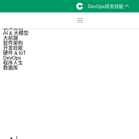
DevOps研发效能
综合
开源资讯
软件资讯
AI & 大模型
大前端
软件架构
开发技能
硬件 & IoT
DevOps
程序人生
数据库
1