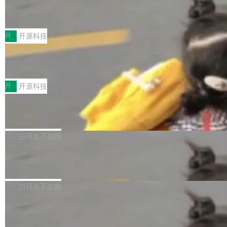
月。用户交了 10 美元，就能用 DeepSeek Flas
2026 ChinaJoy鸿蒙游戏增长臻享会举
架构的支持。NetBSD 11.0 是首个支持 64 位 R
办，鲸鸿动能系统呈现游戏行业解决方
h 随便写代码，按网友说法：「怎么使劲用也用
ISC-V 平台的稳定版本，涵盖一系列基于 StarFi
8月1日，2026 ChinaJoy期间，鸿蒙游戏增长臻
案
不完。」5T 来自免费额度，3T 来自 Go...
ve JH71XX 的设备，例如 VisionFive 2、PINE
享会在上海举办。鸿蒙生态的全场景智慧营销平
开
开源科技
64 STAR64，以及 QEMU。 增强了对 POSIX.1
台鲸鸿动能协同华为游戏中心，面向游戏行业开
-2024 和 C23 编程接口标准的兼容性。 compat
技嘉X3D系列再添新成员 B850 AORU
发者及生态伙伴，系统呈现了平台在游戏领域的
S ELITE X3D主板强化性能体验
_linux(8) 增强了对 Linux 系统调用的支持，包
完整能力版图——从IAP高价值用户的全周期经
面向AMD Ryzen X3D处理器玩家，技嘉X3D系
括 epoll（围绕 kqueue 实现）、POSIX 消息队
营、到IAA游戏的“买变一体”正循环、再到联运与
列主板阵容迎来新成员——B850 AORUS ELITE
开
开源科技
列、...
广告协同的全链路经营闭环，以及面向全球市场
X3D。作为面向主流高性能平台打造的全新主板
的出海增长布局。 华为终端云业务商业化销售负
Zadig v5.0 发布：AI 发布专员与 AI 审
产品，B850 AORUS ELITE X3D延续技嘉在X3
查专员上线
责人在开场致辞中表示，游戏开发者的核心诉求
D平台优化上的技术积累，旨在为游戏玩家带来
我们团队这几天最大的卡点不是 AI 写得不够
已不再是“多一个投放渠道”，而是一套能够持续
更稳定、更高效的装机选择。 B850 AORUS ELI
好，是 AI 写得太好了。 好到审查排期从两天的
白开水不加糖
驱动增长的体系。截至目前，搭载HarmonyOS
TE X3D基于AMD AM5平台打造，支持AMD Ry
活儿拖成了五天。PR 一堆起来没人敢合，发布
6的终端设备已突破7000万台，注册开发者数量
zen 9000/8000/7000系列处理器，并针对X3D
Dgraph v25.4.0 发布，具有图形后端的
窗口推了又推。好到合进 main 分支的代码，我
已突破 1100 万。随着鸿蒙生态汇聚越来越多的
原生 GraphQL 数据库
处理器特性进行平台级优化。其搭载X3D鸡血模
们自己都没看完。 这事不是个例。GitLab 调研
Dgraph 是一个水平可扩展的分布式 GraphQL
高质量游戏...
式2.0，可根据不同使用场景释放处理器潜力，
过 1528 名开发者，85% 说 AI 把瓶颈从写代码
数据库，有一个图形后端。作为一个原生的 Gra
白开水不加糖
帮助玩家在游戏与高负载应用中获得更充分的性
转移到了审代码。 写代码有人替你干了。但审代
phQL 数据库，它严格控制数据在磁盘上的排列
能表现。 在核心规格方面，B850 AO...
码、把关发版这两道关，还得靠人肉扛。 V5.0
竹知了：一个零依赖的单文件 HTML，
方式，以优化查询性能和吞吐量，减少集群中的
把儿时竹蝉玩具搬进浏览器
想让 AI 一起盯。
磁盘寻道和网络调用。 Dgraph v25.4.0 现已发
竹知了（zhuzhiliao）是那种小时候路边摊上几