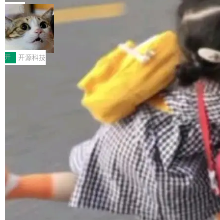
布，具体更新内容包括： feat(zero)：Zero 现
块钱的玩意儿——一根小竹签，一个竹筒，一头
局
支持 --security superflag（token=...;whitelist
系着涂了松香的线。甩起来，竹膜震动，发出“哇
=...），与 Alpha 版本的格式一致，并据此对其
30倍效率升级：解锁医学影像数据要素
——哇”的蝉鸣声。实物越来越难找了，有开发者
价值化的真实路径
管理 HTTP 端点进行授权。 <blockquote> <p>
把它做成了 Web 玩具，放在 zhuzhiliao.imsai.c
完成一例腹部CT影像标注，张医生过去需要约1
<span><strong>警告：</strong>&nbsp;Zero
c 上，并在 GitHub 开源。 玩法很简单：按住屏
20个小时。他必须在数百张连续影像上，一笔一
开
开源科技
的 admin ...
幕画圈，或者直接甩手机。页面会实时显示转速
笔勾画边界，一层一层识别肌肉组织。如今，使
（圈/秒），声音来自真实竹知了录音的 1.72 秒
用东软飞标医学影像标注平台，同样的工作缩短
采样，无缝循环。音频解码失败时，还有一套合
至4小时，效率提升30倍。 这组数字背后，改变
加载更多
成兜底——锯齿波振荡器模拟脉冲，并联带通共
的不只是速度，而是把医学影像转化为AI能力的
振峰模拟竹膜和筒腔共鸣。 技术细节上，物理引
路径真正打通了。 大型医院积累的影像数据规模
擎是绳系质点模型：重力、弹性绳（只拉不
庞大，但不能直接用于训练模型。器官、病灶和
推）、空气阻力，1/240 秒定步长积...
组织边界，必须由专业医生逐层识别、标记和校
正，才能成为机器能理解的高质量数据。医学影
像AI落地最昂贵的环节，不是算法，是专业医生
的时间。 张医生是某三甲医院放射科副主任医
师，牵头一项腹部肌肉影像课题。他需要在数百
张CT影像上完成像素级精细分割，让系统"...