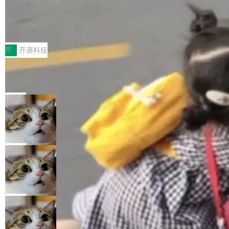
新，相关问题并非局限于特定领域，而是在不同
个解析器、一个注解、一个工具类展开——没有
持了 UPDATE、DELETE、MERGE INTO 等数
主题和访问量页面中普遍存在。 调查人员最初认
XML、没有拦截器注册、没有样板配置。 资源
Testin XAgent：CIO智能测试落地指南
据修改操作、完整的表结构管理与分区演进，以
为，Grokipedia可能只是限...
文件的约定 把文件放到 resources/i18n/ 下： r
及 rewrite_data_files、expire_snapshots 等日
7月30日，TiD2026质量竞争力大会在北京中关
esources/i18n/messages.properties ...
常维护操作，并完整支持 Iceberg V3 格式。
村国家自主创新示范区会议中心开幕。本届大会
开
开源科技
由中关村智联软件服务业质量创新联盟主办，以
让非法状态不可表示：一篇关于 ADT
“智构可信·质创未来——AI原生时代的质量新范
的帖子在 Reddit 火了
式”为主题，直面AI从实验室走向规模化产业落地
有一种东西，一旦用过就回不去了。Alex Fedos
的核心质量命题。会上，《2026智能研发生产力
eev 管它叫"软件设计的基石"。 他说的东西不新
局
工具选型手册》发布，Testin云测的Testin XAge
鲜——代数数据类型（ADT），尤其是和类型
nt智能测试系统入选AI测试领域代表产品。对CI
Cloudflare 开源内部企业 AI 平台 Clou
（sum type）。但他说清楚了一件事：这不是类
dflare OS
O而言，这提示了一个转变：AI测试正在从效率
型系统的学术体操，是日常编码的思维方式。 文
Cloudflare 发布了一个开源项目 Cloudflare O
工具升级为企业的质量基础设施。 CIO面对的新
章从一个简单的例子切入。一个网站的深色主题
S。如果你只看官方博客，你会觉得这是又一
局
现实 过去两年，CIO们的焦虑清单上多了两项：
设置，如果用布尔值 + 可空字段来表示——bool
个"AI 知识库 + 聊天机器人"——每个大厂都在
一是如何让大模型和智能体应用安全地从PoC走
ean 表示是否可切换，nullable 的默认模式、浅
Deno 团队开源 Celld，可自托管的分
做，没什么新鲜的。 但 Kenton Varda 在 Twitte
向生产，二是如何让测试团队跟得上AI应用...
布式 Durable Objects
色方案、深色方案——会产生大量无意义的组
r 上把事情说清楚了： 今天我们发布了 Cloudfla
Ryan Dahl 领导的 Deno 团队推出了最新开源项
合。方案缺了、配置冲突了、全 null 了。要知道
re OS，一个带连接器的聊天机器人，跟其他所
目 Celld，一个能在自己机器上运行 Cloudflare
局
哪些组合有效，作者说，你得靠"文档、校验、或
有科技公司做的一样。只不过，实际上它不一
Workers 和 Durable Objects 的守护进程。 设
者部落知识"。 换个写法。Rust 的 enum，两个
样。这是 Sandstorm.io 的重制版，我十年前的
鲁大师7月新机性能/流畅/AI榜：vivo夺
计思路很直接：每个对象是一个独立的 SQLite