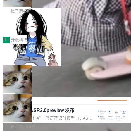
但对于金融、能源、医疗等对数据安全要求较...
字体可调、22 种语言、记忆搜索增强
Token花在哪里、算力是否被充分利用，以及持
不是一个人走。一同离开的还有 Sanjay Ghema
打开终端就能上岗的全中文编码智能体，这一轮
续增长的AI成本该如何优化。 深信服AI算力网关
wat（Google 员工编号 23，Jeff Dean 二十多
把「看得清、用母语、记得住」三件事一次补
梅子酒好吃
正是围绕这些实际问题，从Token治理和成本治
年的编程搭档，MapReduce 和 Bigtable 的共同
齐。 SolonCode 是什么 SolonCode 是杭州无
理两个方面，让用户的每一份算力都看得清、管
让“代码语义理解”深度释放AI Coding
作者）、Quoc Le（Google 大脑核心成员，Se
耳科技研发的企业级终端编码智能体——一位全
得住、用得稳、省得下、更安全！ 一、从现在开
价值潜能：华为云码道（CodeArts）
q2Seq 和 DocAI 的共同发明人）以及 Oriol Vin
中文驱动的数字员工，自主理解需求、规划步
一、代码仓深度理解技术的作用与价值 在软件工
始，Token使用一目...
代码仓技术解析
yals（Gemini 联合负责人，AlphaSta...
骤、编写代码。不挑模型、不挑平台，curl 一行
程实践中，代码仓是企业核心知识资产的主要载
开
开源科技
装完即用。 开源地址：Gitee · GitCode · GitHu
体。企业级代码仓库通常包含数十万乃至数百万
一条“删库”命令跑 17 小时，算法工程
b 安装 支持 Java 8+（8~26）、macOS / Linu
个文件，其规模远超单次模型调用可承载的上下
师删光 89TB 数据只为干私活
x / Windows / Harmony PC。 # macOS / Linu
文窗口。随着项目规模的持续扩张与代码历史的
最高人民检察院8月4日公布了一起案件：北京一
x / Harmony PC curl -fsSL https://solon.noea
不断累积，代码仓中的模块关系、接口契约、业
名90后算法工程师王某，为了给自己接的私活腾
局
r.org/solon...
务逻辑等关键信息往往分散于数十乃至数百个文
服务器空间，删光了公司AI游戏部门的全部核心
件之中，形成高度复杂的知识关联网络。传统的
Cloudflare 分享推理优化实践：KV ca
数据。 王某2024年1月入职东城区某科技公司AI
che 量化 + 权重压缩，吞吐量提升 4
代码检索手段（如关键词匹配、目录遍历）仅能
短剧部门，有互联网大厂背景。在公司内部架构
Kimi 和 GLM 是当前最强的大模型系列之一，但
1%，成本降 30%
在语法层面完成文本定位，难以触及代码的语义
调整期间，部门三次通知全员将数据从A集群迁
它们有一个共同的问题：太吃显存了。月之暗面
局
内涵与结构关联，导致开发者使用代码智能体在
移到B集群，王某都回复了"收到"。 他没有迁移
的 Kimi K 系列和智谱的 GLM 都是长上下文、M
理解大规模代码仓时面临显著"代码仓理解"瓶
数据。2024年9月3日下午4点，他使用此前登录
腾讯混元 Hy ASR3.0preview 发布
oE 架构的大模型，好用到让人上瘾，但 GPU 显
颈。 代码仓深度理解服务（以下简称" CodeBas
的账号密码进入A集群，输入了一条被程序员圈
存永远不够用。 Cloudflare 的 Workers AI 团队
腾讯混元正式推出新一代语音识别模型 Hy ASR
e深度理解服务"）是华为云码道（CodeA...
称为"删库跑路"的命令——最高管理员权限、无
一直在跑这些模型的推理。他们在官方博客上发
3.0preview。基于最新一代大语言模型 Hy3 的
白开水不加糖
需确认、强制递归删除。17个小时后，运维人员