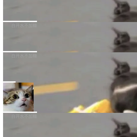
了一篇技术文章，详细拆解了三种让大模型在 G
语言理解能力，以及融合了高精度语音识别与深
发现异常并中止进程时，89TB数据已经没了。
PU 上跑得更省、更快的技术手段——KV cache
Pale Moon 34.3.2 发布，苍月浏览器
度语义理解能力，实现了语音识别能力的全面升
删掉的是AI游戏部门的全部开发文件，包括公司
量化、模型权重压缩、以及共享 KV cache 的完
级。 根据介绍，Hy ASR3.0preview 目标在于：
Pale Moon 34.3.2 现已发布，这是一个安全更
自研的多个文生3D和...
整性保护。效果是：吞吐量提升 41%，每 token
让语音识别不再只是听清，而是真正听懂。通过
新和少量网页兼容性修复版本。 Changes/fixe
白开水不加糖
成本降低 30%，精度不变。 FP8 省的不仅是显
先理解你的语境和意图，再把准确的文字直接给
s： 实现了URL.Parse()便捷功能 对浏览器内部
存 KV cache 是推理时最吃显...
到你。从“逐字转写、单点优化”演进为“理解语
PostgreSQL 18/19 新特性深度解读
函数添加了多项边界检查，以避免潜在的越界访
境、兼容场景、一键直出”。 Hy ASR 3.0 previe
问、下溢和溢出。（DiD） 修复了加载和解析内
演讲者分享了一个有趣的实践：面对 PG 18 已
w 不要求标准普通话，方言识别覆盖粤语、吴语
容提供的字体时出现的几个问题 为避免音频加
发布的 Release Notes，他利用 AI 工具（如 Co
白开水不加糖
等 10 大方言片区和 20 余个二级小片区。在开
载、处理和播放过程中可能出现的一系列错误，
pilot）对数千条 commit 日志进行自动分析，先
源评测集中，Hy ASR 3.0 preview 在多语种的
对音频采样频率设定了下限 采样率低于 8kHz
慕尼黑市政府为全职开源项目维护者提
让模型总结出三十余条潜在特性，再逐条要求生
WER（...
供资助
（通常被认为是 "telephone"/"walkie-talkie" 音
成详细解释和代码校验，最终筛选出对用户体感
"在过去大约 10 年的大部分时间里，libexpat 的
质的最低采样率）的音频格式将被拒绝 修复了 C
最强的若干项。对于尚未正式发版的 PG 19，则
维护工作一直与我的日常工作、家务、社交生活
局
SS 圆角虚线样式中可能存在的问题 如果表单中
通过拉取过去一年内（从 PG 18 Beta1 时间点
和休闲娱乐竞争时间。" 这是 libexpat 维护者 S
的图像元素不在同一个子树中，则它们将不再关
至今）的所有 commit，同样交由 AI 分析提炼。
Firefox 153.0.3 发布
ebastian Pipping 写在博客里的话。8 月 4 日，
联 加...
经过人工复核，准确度令人满意。这一方法也为
他宣布了一个新消息：从 2026 年 8 月 1 日起，
Firefox 153.0.3 现已发布，具体更新内容如
社区爱好者提供了高效跟踪新版本的思路。
他可以全职维护 libexpat 了，最长 6 个月。发
下： New Smart Window 包含多项增强功能：
白开水不加糖
工资的是慕尼黑市政府。 libexpat 是一个 C99
<ul> <li>现在建议列表会显示更多结果，方便用
编写的流式 XML 解析器，MIT 许可证。和 libx
Cloudflare Computer 开源：你的 Age
户查找历史记录和切换到已打开的标签页。（<a
nt 需要一台电脑，而不是一个容器
ml2 一样，它是世界上使用最广泛的 XML 解析