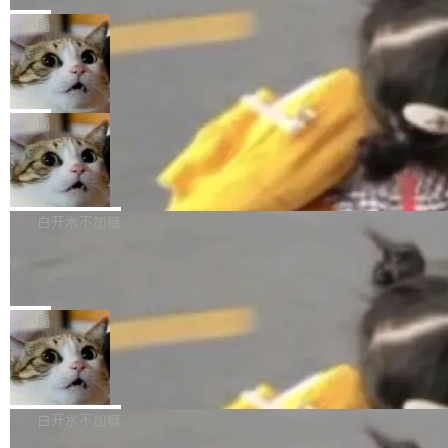
Harness 负责把能力落到真实环境中——调用工
理解、推理、生成与编辑，还仅以 8B-MoT 的轻
nap。这次是 hwctl——一个用来检查 Ubuntu
局
具、读写文件、管理上下文、处理错误、完成闭
量大小，将能力推进到4K、更精细的真实质感、
硬件认证状态的命令行工具。 Canonical 工程师
环。崔添翼招人的标...
更复杂的视觉控制和可持续迭代编辑。 相比 U
Dario Amodei 担心新人来 Anthropic
Alan Griffiths 在邮件列表中说得很直白：「hwc
只为金钱，不为使命
1，U1.5-Lite-Preview 在以下方向上带来了显著
tl 是一个 Ubuntu 专有的包，它和它的依赖项都
顶级 AI 研究员在两家公司之间来回跳，中间只
提升： 原生支持4K图像生成； 更精细的局部纹
是 Ubuntu 专有的，不会用在其他发行版上。」
隔了几天。 Lilian Weng 上周刚宣布因健康原因
局
理、细节与真实世界质感； 更准确的中英文文字
所以 deb 版本的受众实际上为零。既然只有 Ub
离开 Thinking Machines Lab，说自己作为联合
生成与复杂版式组织； 更稳定的图...
untu 用户在用，那用 snap 打包就没什么可纠结
FFmpeg 9.0 发布
创始人的角色「太累了」。几天后，The Inform
的。 从 deb 到 snap 的迁移路径 hwctl 是 rust-
ation 就曝出她将重回 OpenAI，负责递归自我
FFmpeg 9.0 现已发布，包含多项改进。官方更
hwlib 硬件 API 库的一部分，命令行工具负责查
改进方向的研究。她是 Thinking Machines 过
新日志列出的 9.0 版本主要更新内容如下： 扩
白开水不加糖
询 Ubuntu 的硬件认证数据库。...
去一年内第四个离开的联合创始人。 这家由前
展 AMF 色彩转换器 (vf_vpp_amf) 的 HDR 功能
OpenAI CTO Mira Murati 创立的公司，连创始
DeepSeek V4 Flash 单日消耗 8 万亿 t
MP4 muxer 中支持 LCEVC 音轨复用 Playdate
okens 登顶热搜
团队都留不住。 但 Thinking Machines 不是唯
视频编码器和多路复用器 添加 v360_vulkan filt
8 万亿 tokens。一天。一家公司的消耗。 Open
一在人才争夺战中失血的公司。六月，Google
er HE-AAC 960 解码 (DAB+) transpose_cuda
Code 在 X 上发帖：「DeepSeek Flash did 8T
局
连失两员大将：Noam Shazeer 去了 Op...
filter 添加 AMF Frame Rate Converter (vf_frc
tokens on August 1st. 5T of free usage + 3T
_amf) filter SMPTE 2094-50 元数据支持和直
NetBSD 11.0 正式发布
on OpenCode Go.」79.8 万次浏览，连带着 #
通 ProRes RAW VideoToolbox 硬件加速器 AP
DeepSeek一天消耗了8万亿# 上了微博热搜——
NetBSD 11.0 现已正式发布，这是 NetBSD 操
V ...
注意这是 OpenCode 一家的消耗。 OpenCode
作系统的第十八个主要版本。 自 NetBSD 10.1
白开水不加糖
是 Anomaly 出品的 AI 编程工具，套餐 10 美元/
以来的变化 更新亮点： 新增对 RISC-V 处理器