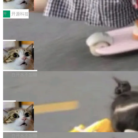
变体：Switchable...
性能、流畅双第一，三星Galaxy Z系列
那个创业公司。不同的是，这次它构建在 Cloudf
数据库，按名称寻址，复制到你自己的 S3 兼容
2026年7月的手机市场，由于存储等硬件成本暴
新折叠缺席
lare Workers 上——我花了九年时间搭建的平台
存储库里。节点之间只通过这个存储库协调——
增，手机厂商的日子也不好过啊，新机速度明显
开
开源科技
——并且深度集成了 AI。这基本上是我十年秘密
没有控制平面，没有共识协议。每个对象自带一
放缓，因此硝烟味淡了许多。新机参数规格除开
计划的顶峰。 十年前，Ken...
个小型数据库，应用天然按分片构建，单个数据
Zed 推出 DeltaDB，一个记录 commit
高价的三星折叠（三星Galaxy Z Fold8 Ultra / Z
之间所有操作的版本控制系统
库的竞争和爆炸半径问题在设计层面就被消除
Fold8 / Z Flip8）外，其余要么是中低端机器，
Zed 编辑器团队发布了新项目——DeltaDB，一
了。 闲置的 cell 会休眠到几乎不占资源。当 cel
例如iQOO Z11i、REDMI Note 17、REDMI No
个在 git commit 之间记录每一次编辑操作的版
局
l 迁移或唤醒时，新宿主从 S3 恢复 SQLite 数据
te 17 Pro、OPPO K15，要么是vivo X300 E这
本控制系统。目前处于 Early Access 阶段。 De
库继续执行。存储库是持久化的唯一真相...
SpaceXAI 单季资本开支达 183 亿美元
样的次旗舰。 Galaxy Z Fold8 Ultra / Z Fold8 /
ltaDB 的核心思路直接写在 landing page 最显
Z Flip8三款折叠屏新机均在7月22日发布，且全
眼的位置：「Software is made between com
根据风险投资人Tomer Tunguz 博客（VC 分
部搭载骁龙8 Elite Gen5 for Galaxy，它们本该
mits」——软件是在 commit 之间写出来的。git
析）披露的最新分析与第二季度业绩报告，Spac
白开水不加糖
是7月性...
只记录了你提交的最终状态，但真正的工作过程
eXAI在上个季度的总资本支出飙升至183.7亿美
Meta 发布终端编程 Agent“Muse Cod
——打字、删改、试错、agent 对话——都在 co
元。其中，绝大部分资金被直接用于 AI 领域，
e” 和 Muse Spark 1.2 模型
mmit 之间的空隙里丢失了。 DeltaDB 要做的就
金额高达158.3亿美元，这一单项投入已经逼近
Meta 今天发布了两款 AI 产品：Muse Code，
是把这段空隙补上。 回退到任何一次编辑：Delt
微软同期总资本开支的四成。 与亚马逊、Alpha
一个在终端里运行的编程 agent；Muse Spark
局
aDB 捕获 commit 之间的每一次操作，...
bet、微软以及 Meta 等传统科技巨头相比，Spa
1.2，驱动这个 agent 的新模型。一句话概括：
ceXAI的资金消耗速度尤为引人瞩目。然而，支
美团开源 LoHoSearch，用知识图谱校
你可以用 curl -fsSL https://dev.meta.ai/install.
准 AI 能力认知
撑庞大支出的资金来源却呈现出截然不同的面
sh | bash 安装一个能在大项目里自动规划、写
机器出题的前提，是让机器拥有全局视野。整个
貌。数据显示，微软和 Meta 主要依托充沛的经
代码、验证结果的 AI 终端工具。 据介绍，Muse
构建流程可以分为四个环节：建图 → 控制难度
白开水不加糖