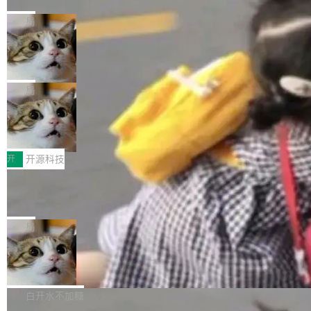
href="https://bugzilla.mozilla.org/show_bug.c
Cloudflare 开源了名为 @cloudflare/computer
库之一。你的操作系统、浏览器、无数的基础设
gi?id=2019042">Bug&nbsp;2019042</a>）</l
的 npm 包。项目的核心论点是：容器不适合 Ag
局
施软件，很可能都在用它。而过去十年，维护它
i> <li>现在，助手可以直接使用 Exa 的网络搜索
ent 计算。真正适合的，是 Isolate。 Cloudflare
的人一直在用业余...
结果回答问题，而无需将问题转交给搜索引擎。
OpenAI 公开邮件和聊天记录回应苹果
工程师在这件事上没什么可谦虚的——他们用 W
诉讼，称“Apple is getting this wron
（<a href="https://bugzilla.mozilla.org/show_
orkers 跑了十年 Isolate。用 CEO Matthew Pri
上个月，苹果一纸诉状把 OpenAI 告上法庭，指
g”
bug.cgi?id=204...
nce 的话说：「我们一生都在用 Isolate 运行代
控其挖角苹果前员工并窃取商业秘密。苹果的诉
局
码，而 AI Agent 不需要容器，它们需要的是 Iso
状把 OpenAI 描述成一个系统性地从前东家挖
late。」 容器为什么不合适 容器的问题在于启动
HUAWEI MatePad Edge上架WorkBu
人、套取机密信息的对手。 OpenAI 没发律师
ddy鸿蒙PC版，说话就能干活的AI办公
和销毁都太重了。一个 Agent 要执行的任务可能
函，也没选择庭外沉默。它在官网贴了一篇博
全能AI工作台WorkBuddy鸿蒙PC版上架HUAWE
搭子
只需要几毫秒的 CPU 时间，但容器从冷启动到
文，标题只有六个字：Apple is getting this wro
I MatePad Edge应用市场，直接下载即可使
开
开源科技
就绪要花数秒。如果未来有十...
ng。 然后，它把邮件往来和 iMessage 聊天记
用，与鸿蒙电脑上的体验一致。值得一提的是，
录全贴了出来。 他发错人了 苹果外部律师 Gabr
FFmpeg 9.0 发布：代号“Lei”，以此纪
这是目前市面上唯一支持平板接入WorkBuddy P
念中国开发者雷霄骅
iel Gross 来自 Weil 律所，2 月 23 日下午 5:53
C版的产品，搭载“人机双写”重磅功能——你写
全球知名开源多媒体框架 FFmpeg 今天正式发
给 OpenAI 总法律顾问 Che Chang 发了封邮
你的，AI写AI的，同屏协作互不干扰。一句话让
布了 9.0 版本。这个版本除了带来新一代音视频
局
件，附了一封长信，要求 OpenAI 配合调查前苹
AI帮你干活，现在开启全新体验！ 温馨提示：
处理能力和硬件加速支持之外，还有一个特殊之
果员工带走机密信...
体验WorkBuddy鸿蒙PC版前，请将 HUAWEI M
亚马逊成本失控：AI 写代码烧掉 1215
处：FFmpeg 9.0 的代号是“Lei”。 这个名字，
万元，超预算 860%
atePad Edge 升级至 HarmonyOS 6.1.0.135S
来自中国开发者雷霄骅（Lei Xiaohua）。 对于
外媒近日曝光了亚马逊的多份内部报告显示，AI
P9 patch03及以上版本。 *升级路径：设置 > 搜
很多中国音视频开发者而言，这个名字并不陌
导致公司在多个项目上超支。《金融时报》报道
白开水不加糖
索“软件更新” > 检查更新，即可搜索新版本，下
生。十年前，他通过大量中文技术文章、源码分
称，仅一个项目的成本超支就高达 180 万美元