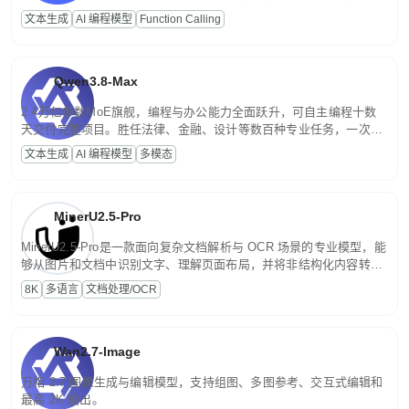
高并发、轻量化任务，适合日常对话、内容创作、基础 RAG、批量
文本生成
AI 编程模型
Function Calling
文案处理等普惠刚需场景。
Qwen3.8-Max
2.4万亿参数MoE旗舰，编程与办公能力全面跃升，可自主编程十数
天交付完整项目。胜任法律、金融、设计等数百种专业任务，一次对
话端到端交付生产级成果。原生视觉理解贯穿规划、执行与验证全流
文本生成
AI 编程模型
多模态
程，支持超长文档与长视频的深度语义解析。长程任务中自主规划与
闭环迭代，持续进化。
MinerU2.5-Pro
MinerU2.5-Pro是一款面向复杂文档解析与 OCR 场景的专业模型，能
够从图片和文档中识别文字、理解页面布局，并将非结构化内容转换
为便于存储、检索和二次处理的结构化结果。
8K
多语言
文档处理/OCR
Wan2.7-Image
万相 2.7 图像生成与编辑模型，支持组图、多图参考、交互式编辑和
最高 2K 输出。