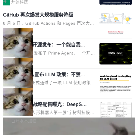
认为现代 AI 领域最重要的三个开源项目。 第一
单点设备迈向智能化、网联化、协同化发展。作
开
开源科技
都有问题，是最吸引眼球的那批论文最有问题。
个名字毫无悬念：Flash Attention 2。 Hieu 的
为面向全场景、跨终端的分布式操作系统，开源
他引用的帖子来自 Mathew Shen，一位 ICLR 2
GitHub 再次爆发大规模服务降级
理由很具体。FA 系列不需要解释，但 FA2 是他
鸿蒙通过统一技术底座和分布式能力，为不同类
026 的读者：「看了篇 ...
认为最重要的一个——复杂度恰到好处，刚好能
型智能设备的开发、连接与互联提供关键支撑，
8 月 6 日，GitHub Actions 和 Pages 再次大规
驱动你去学 CuTe，但还没被那些"邪恶的" Hopp
也为产业链企业探索产品创新与商业增长打开新
模服务降级，Actions 完全不可用超过 5 小时，
局
er++ 优化所淹没，足够容易修改和适配。 更关
的空间。 8月14日，开源鸿蒙智能硬件开发者日
webhook 停发，连自托管 runner 也因调度层故
键的是 FA2 的持久性...
（OHDD：OpenHarmony Hardware Develope
Prime Agent 开源发布：一个能自我改
障无法工作。Pages、Copilot code review、C
进的编程 Agent，ARC-AGI 3 超越人类
r Day）将在杭州启航。活动面向智能硬件产业
opilot coding agent 全部受影响。从检测到完全
Prime Intellect 发布了 Prime Agent，一个开源
专家基线
链企业和开发者，邀请行业专家与资深技术顾
恢复，大约 12 小时。 这是 2026 年 8 月的第六
的编程 Agent Harness，核心设计围绕两个抽
局
问，围绕开源鸿蒙技术能力、设备适配、芯片适
起事故，其中四起与 AI/Copilot 服务相关。 Git
象：Recursive Language Model（RLM）和 C
配、功耗与稳定性调优、兼容性测评及统一互联
Hub 员工 kdaigle 在 HN 讨论中贴出了一组数
Rust 项目团队宣布 LLM 政策：不禁
ontinual Harness。在 ARC-AGI 3 基准测试
等内容展开系统讲解和实战交流，帮助企业进一
止，但你要承认哪些代码不是你写的
据：2025 年全年 10 亿次 commit。现在，每周
上，Prime Agent + Opus 5 的组合达到了 95.
Rust 语言项目正式通过了一项 LLM 使用政策，
步了解开源鸿蒙在智能...
2.75 亿次，全年预计 140 亿次。GitHub...
5% RHAE Best@1，超过了 ARC 报告的人类专
覆盖 rust-lang/rust 单一仓库的代码贡献。这不
局
家基线 95.4%。 不是又一个 coding agent 包装
是项目级别的官方立场，目前由五个团队采纳，
器 Prime Agent 的架构和市面上大多数 coding
宇树科技 IPO 战略配售曝光：DeepSe
但它可能是主流开源项目中关于 AI 辅助贡献最
ek 获配 93.3 万股，锁定 36 个月
agent 有本质区别。大多数 agent harness 的设
细致的一份规则。 政策的核心只有一句话：LLM
8月6日晚间，“人形机器人第一股”宇树科技股份
计是基于早期模型的能力—...
可以用来分析、提炼、审阅、建议，但不能用来
有限公司披露IPO发行价格及战略配售结果，杭
白开水不加糖
创作。 具体来说，LLM 生成的代码可以提交，
州深度求索人工智能基础技术研究有限公司（De
但必须满足五个条件：预先安排、非关键、高质
Docker 29.7.2 发布
epSeek）获配93.3399万股，按150.8元/股发行