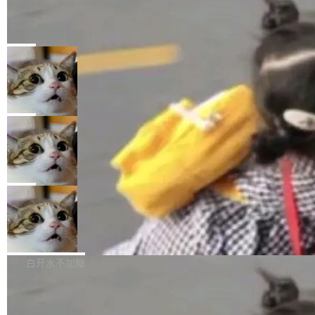
载安装完成升级即可。 没有...
析和开源示例，让一代开发者第一次真正理解 F
Hugging Face CEO 发声：中国正在开
（约合人民币 1215 万元）。 具体来说，一名工
源模型上碾压我们
Fmpeg，也成为很多人进入音视频开发领域的
程师借助 Anthropic 旗下 Claude Sonnet 模型
"他们正在开源模型上碾压我们。" Hugging Fac
“启蒙老师”。 而今年，恰好是雷霄骅离世十周
编写程序，目标是完成电商平台作者信息与商品
e CEO Clément Delangue 在 CNBC 的采访里
局
年。FFmpeg 社区最终选择用一个大版本的名
列表的数据匹配 —— 一项常规的数据处理任
没有拐弯抹角。他说中国正在赢得 AI 竞赛，而
字，留下了这份纪念。 雷霄骅曾是中国传媒大学
务，最终却产生了 180 万美元的账单，实际支出
当 AI agent 把源码变成了最好的扩展系
且按目前的速度，中国 AI 工具预计在今年底或
数字电视技术方向的博士生，长期从事视频、音
统，开发者工具必须开源
超出原定预算 860%。 更令人意外的是，该项目
2027 年就能追上美国前沿实验室的水平。 Dela
五年前，David Crawshaw 问过很多软件工程师
频技...
最终并未成功落地，而高额算力消耗持续运行长
ngue 把原因归结为一件事：开放协作。中国的
一个问题：你写过什么给自己用的程序？答案几
局
达 5 个月，公司直到财务对账时才察觉异常。这
AI 开发者在一个共享和协作的生态里加速迭代，
乎都是没有。工程师们整天用别人写的程序写程
意味着一个无人看管的 AI 程序，在近半年时间
而美国模型厂商在"闭门造车"。他的原话是 "buil
DeepSeek Harness 宣布内测邀请，全
序给别人用。偶尔有人自己写个博客系统、智能
里日夜不停地"烧钱"。 复盘显示，...
网最大规模开源 Agent 路演现场诞生
ding in silos"——各自为战，互不通气。 这个判
家居控制、家庭实验室，都算稀奇事。 Crawsh
一条内测招募帖，发出去的时候大概没人想到它
断从他嘴里说出来分量不同。Hugging Face 是
aw 是 Shelley 的作者，一个开源 AI coding age
会变成一场开源 Agent 生态的路演。 8月1日，
局
全球最大的开源 AI 平台，上面跑着上百万个模
nt。他最近在博客上写了一篇文章，核心论点很
DeepSeek Harness 团队负责人崔添翼（tiany
型。谁在开源赛道上领先，...
简单：开发者工具必须开源。 理由不是传统的自
商汤 SenseNova U1.5-Lite-Preview
i）在 X 上发帖： 「如果你是 Agent Harness 相
开源
由软件情怀，而是一个跟 AI agent 直接相关的
关开源项目的开发者，希望参加 DeepSeek Har
商汤科技宣布面向社区开源轻量级统一多模态模
技术判断。 两行 prompt 就能个性化任何软件 C
ness 的内测，可以回复或私信联系我。请附上
型的预览版本 SenseNova U1.5-Lite-Preview。
白开水不加糖
rawshaw 给出了两个 prompt。 第一个： "下载
GitHub id 以及开源代表作。」 DeepSeek 曾在
公告称，SenseNova U1.5-Lite-Preview并非简
某个软件的源码，在本地构建。修改 agent ...
官方招聘信息中写过一条简洁有力的公式：Mod
Ubuntu 将核心系统包从 deb 转成了 s
单的模型规模升级，而是基于 SenseNova U1
nap
el + Harness = Agent。模型负责理解和推理，
的一次系统性迭代，不仅在同一架构中贯通视觉
Ubuntu 正在把又一个核心系统包从 deb 转为 s