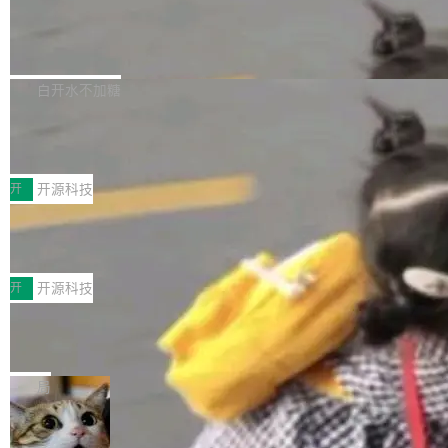
营现金流来覆盖资本开支，其资本支出覆盖率分
Code 是 Meta 的编程 agent 产品。它和市场上
→ 质量把关 → 数据概览。
别达到155% 和106%;而SpaceXAI的经营现金
已有的终端编程 agent 在设计理念上有几个明显
腾讯开源 UCL-MPComm 通信库
流仅能覆盖资本开支的12...
的差异点。 异步后台 agent：Muse Code 有一
腾讯网平团队宣布开源了 UCL-MPComm 通信
个主 agent 循环，外加一组后台 agent。这些后
库，并将作为transport接入Mooncake TENT。
白开水不加糖
台 agent...
该通信库针对AI Memory池化场景的数据传输需
CoStrict入选工信部2025人工智能应用
求进行了深度优化，能够实现数据中心内大规模
典型案例
计算节点间多种内存类型的高性能通信。 UCL-
近日，工信部科技司公示《2025人工智能应用典
MPComm将作为一种传输引擎接入Mooncake T
型案例入选名单》，深信服“面向企业研发场景的
开
开源科技
ENT，实现零拷贝传输性能提升30%、非零拷贝
开源 AI 编程平台 CoStrict 应用”凭借卓越的技术
传输性能最高提升5倍。UCL-MPComm底层基
深信服AI算力网关入选工信部人工智能
创新与落地成效成功入选。 全链路私有化部署，
应用典型案例！
于自研UCL-Engine通信引擎，后续腾讯网平将
助力企业AI研发安全落地 当前，越来越多企业已
前不久，工业和信息化部正式发布《2025年人工
持续开源更多基于UCL-Engine的高性能通信组
经开始引入 AI Coding 工具，通过调用公有云模
智能应用典型案例名单》，集中展示人工智能在
开
开源科技
件。 腾讯网平团队在UCL-MPComm中实现了一
型或企业内部部署模型提升研发效率。但随着 AI
各领域的应用成果，覆盖技术底座、行业赋能、
个独立于业务线程的全局通信引擎（Engine），
Coding 从个人辅助工具逐步走向团队级、组织
Jeff Dean 离开 Google：一个时代的结
产品应用、支撑保障、专题等五大方向。深信服
并实...
束，一个实验室的开始
级应用，企业在规模化落地过程中，对安全性、
AI算力网关（AI创新平台）成功入选！ 随着各行
Google 员工编号 20。MapReduce 作者之一。
可控性和代码质量提出了更高要求。 首先是数据
各业的Agent走向规模化建设，算力构成形态逐
Bigtable 作者之一。TensorFlow 的作者之一。
局
安全与合规要求。对于大多数普通研发场景，公
渐丰富，用户关注的重点也在发生变化：不只是
Gemini 的架构师。Google 首席科学家。 Jeff D
有云模型能够满足快速试用和效率提升的需求。
让AI用起来，还要进一步看清混合算力时代下，
🔥 SolonCode v2026.8.4 发布：界面
ean 在 Google 工作了 27 年后，宣布离职。 他