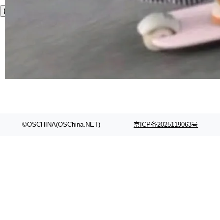
©OSCHINA(OSChina.NET)
京ICP备2025119063号