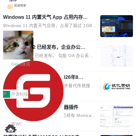
阅读榜单
Windows 11 内置天气 App 占用内存超
过 1GB
Windows 11 内置天气应用，占用了超过 1GB
内存。 Notebookcheck 的测试发现这个数字
局
时，反复确认了多次。不是 100MB，不是 500
勾股 OA v6.0.2 已经发布，企业办公系
MB，是 1 个 G。一个显示天气的应用。 Windo
统
ws 内置应用臃肿早就是老话题了，但一款天气
勾股 OA v6.0.2 已经发布。 勾股 OA 办公系统
应用占用内存就超过 1G 还是过于离谱——问题
是一款简单实用的开源的企业办公系统。系统集
Gitee快讯
出在 WebView2。微软的天气 App 本质上是一
成了系统设置、附件管理、人事管理、行政管
个嵌在 Edge WebView 里的网页。它不是一个
942亿赛道如何选对伙伴？2026年8月G
理、消息管理、资产管理、企业公告、知识网
EO公司推荐
「应用」，它是一个运行在浏览器引擎里的网
盘、审批流程设置、办公审批、工作计划、工作
当DeepSeek、豆包等大模型逐步替代传统搜索
页，外面套了一层 Windows 的壳。 WebView2
汇报、工作日志、日常办公、财务管理、客户管
成为用户获取信息的主要入口,品牌竞争的逻辑变
开
开源科技
本身就是个内存大户。它加载了完整的 Edge 渲
理、合同管理、项目管理、任务管理等功能模
了:不再是争抢关键词排名,而是想办法进入AI脱
染引擎，包括 JavaScript 引擎...
块。系统简约，易于功能扩展，方便二次开发，
为什么要开发又一个 AI 浏览器插件
口而出的那个答案。"GEO公司推荐"这个搜索词
可以用来做日常 OA，CRM，ERP，业务管理等
背后,折射的是企业面对新兴服务赛道时的集体困
说实话，每次有人问我"市面上已经有 Monica、
系统。 勾股OA6.0.2版本主要是对勾股OA 6第
惑——该信谁、看什么、怎么选。 据易观分析
Sider、Copilot for Chrome 这些 AI 浏览器插件
席WC
一个大版本发布的部分功能细节优化和bug问题
《中国GEO市场产业图谱》数据,2026年中国GE
了，你为什么还要再做一个"，我都觉得这个问题
修复的版本，具体更新日志如下： 1、补全新版