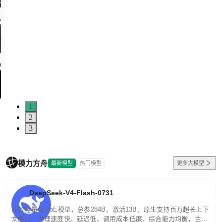
5
0
1
2
3
模力方舟
最新模型
热门模型
更多大模型
DeepSeek-V4-Flash-0731
高效轻量化MoE模型，总参284B，激活13B，原生支持百万超长上下
文能力。推理速度快、延迟低、调用成本低廉，综合能力均衡，主打