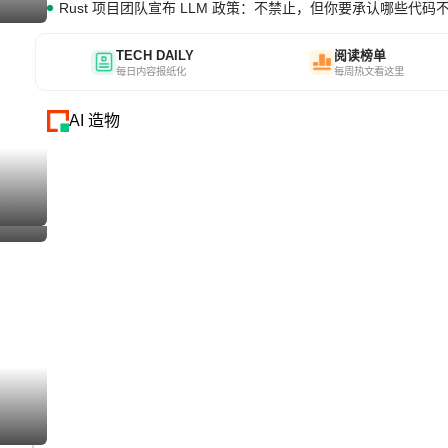
Rust 项目团队宣布 LLM 政策：不禁止，但你要承认哪些代码
I生成
TECH DAILY
阅读榜单
每日内容报纸化
每周热文看这里
AI 造物
I生成