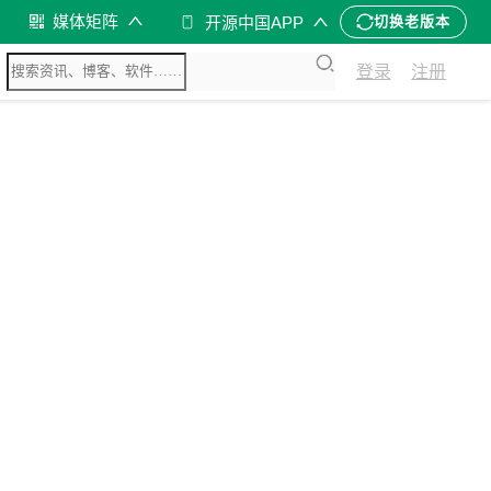
媒体矩阵
开源中国APP
切换老版本
登录
注册