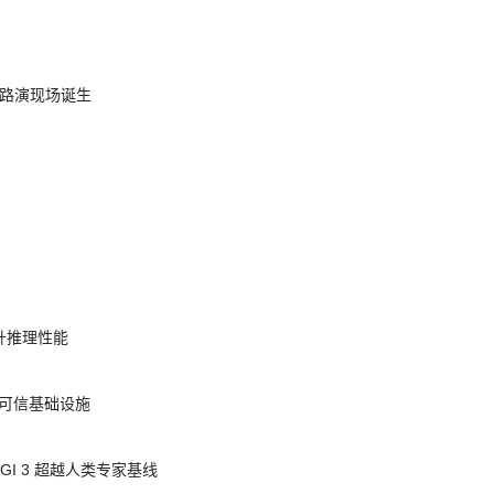
nt 路演现场诞生
提升推理性能
态的可信基础设施
AGI 3 超越人类专家基线