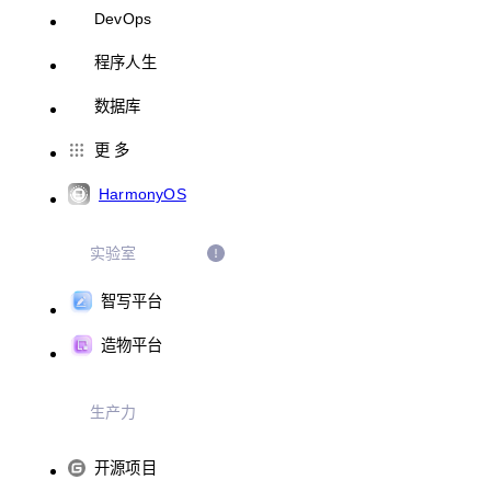
DevOps
程序人生
数据库
更 多
HarmonyOS
实验室
智写平台
造物平台
生产力
开源项目