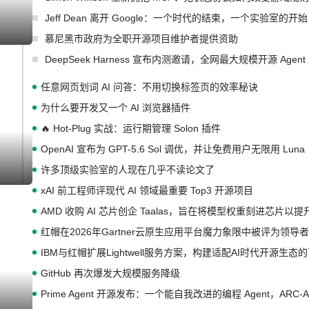
Jeff Dean 离开 Google：一个时代的结束，一个实验室的开始
慕尼黑市政府为全职开源项目维护者提供资助
I生成
DeepSeek Harness 宣布内测邀请，全网最大规模开源 Age
任意网页划词 AI 问答：不用切换标签页的效率秘诀
为什么要开发又一个 AI 浏览器插件
🔥 Hot-Plug 实战：运行期管理 Solon 插件
OpenAI 宣布为 GPT-5.6 Sol 调优，并让免费用户无限用 Luna
许多顶级实验室的人现在几乎不读论文了
I生成
xAI 前工程师评现代 AI 领域最重要 Top3 开源项目
I生成
I生成
AMD 收购 AI 芯片创企 Taalas，旨在将模型权重刻进芯片以
红帽在2026年Gartner云原生应用平台魔力象限中被评为领导者
IBM与红帽扩展Lightwell服务方案，构建适配AI时代开源生
GitHub 再次爆发大规模服务降级
Prime Agent 开源发布：一个能自我改进的编程 Agent，ARC-