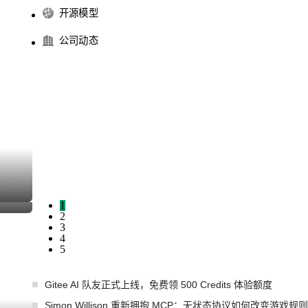
开源模型
公司动态
I生成
I生成
1
I生成
2
3
4
5
Gitee AI 队友正式上线，免费领 500 Credits 体验额度
Simon Willison 重新拥抱 MCP：无状态协议如何改变游戏规则