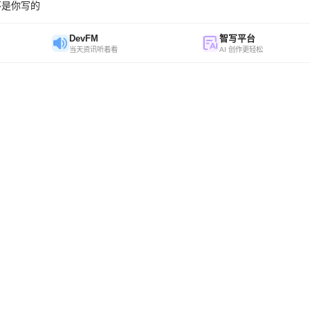
不是你写的
DevFM
智写平台
当天资讯听着看
AI 创作更轻松