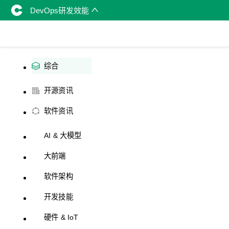
DevOps研发效能
综合
开源资讯
软件资讯
AI & 大模型
大前端
软件架构
开发技能
硬件 & IoT