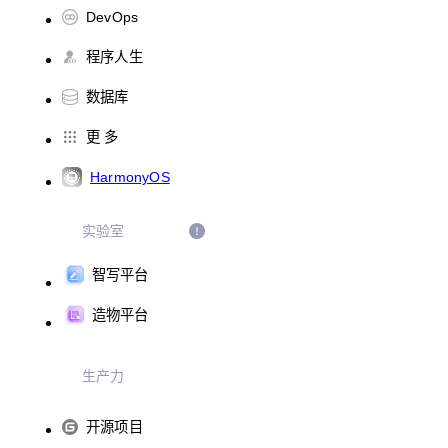
DevOps
程序人生
数据库
更 多
HarmonyOS
实验室
智写平台
造物平台
生产力
开源项目