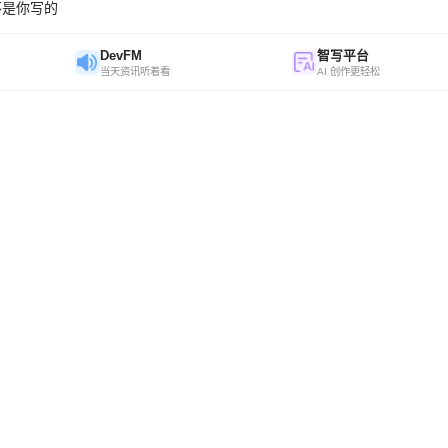
不是你写的
DevFM
智写平台
当天资讯听着看
AI 创作更轻松