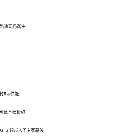
nt 路演现场诞生
提升推理性能
态的可信基础设施
AGI 3 超越人类专家基线