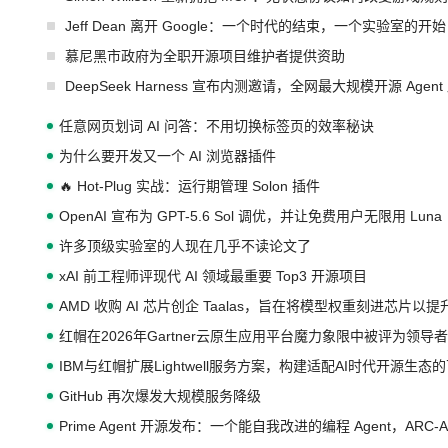
Jeff Dean 离开 Google：一个时代的结束，一个实验室的开始
慕尼黑市政府为全职开源项目维护者提供资助
DeepSeek Harness 宣布内测邀请，全网最大规模开源 Age
任意网页划词 AI 问答：不用切换标签页的效率秘诀
为什么要开发又一个 AI 浏览器插件
🔥 Hot-Plug 实战：运行期管理 Solon 插件
OpenAI 宣布为 GPT-5.6 Sol 调优，并让免费用户无限用 Luna
许多顶级实验室的人现在几乎不读论文了
xAI 前工程师评现代 AI 领域最重要 Top3 开源项目
AMD 收购 AI 芯片创企 Taalas，旨在将模型权重刻进芯片以
红帽在2026年Gartner云原生应用平台魔力象限中被评为领导者
IBM与红帽扩展Lightwell服务方案，构建适配AI时代开源生
GitHub 再次爆发大规模服务降级
Prime Agent 开源发布：一个能自我改进的编程 Agent，ARC-