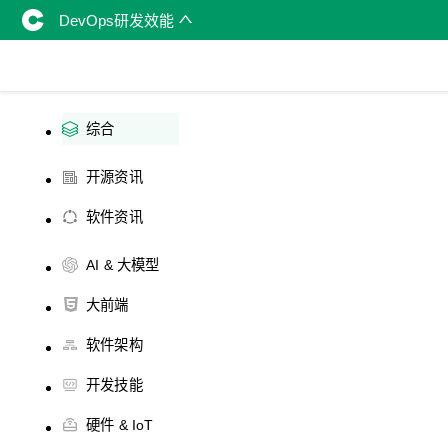
DevOps研发效能
综合
开源资讯
软件资讯
AI & 大模型
大前端
软件架构
开发技能
硬件 & IoT