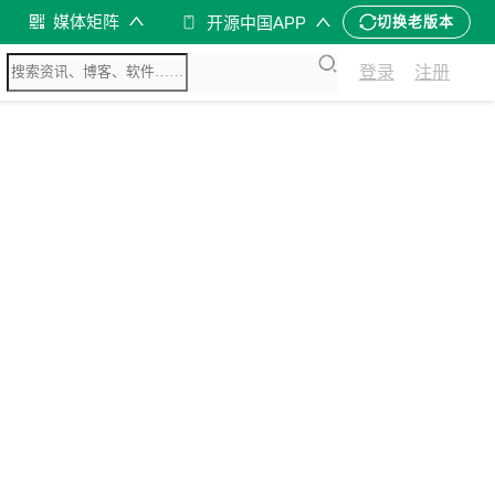
媒体矩阵
开源中国APP
切换老版本
登录
注册