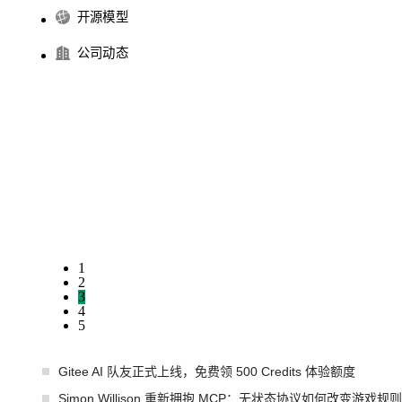
开源模型
公司动态
1
2
3
4
5
Gitee AI 队友正式上线，免费领 500 Credits 体验额度
Simon Willison 重新拥抱 MCP：无状态协议如何改变游戏规则