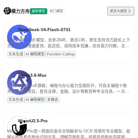
模力方舟
最新模型
热门模型
更多大模型
DeepSeek-V4-Flash-0731
高效轻量化MoE模型，总参284B，激活13B，原生支持百万超长上下
文能力。推理速度快、延迟低、调用成本低廉，综合能力均衡，主打
高并发、轻量化任务，适合日常对话、内容创作、基础 RAG、批量
文本生成
AI 编程模型
Function Calling
文案处理等普惠刚需场景。
Qwen3.8-Max
2.4万亿参数MoE旗舰，编程与办公能力全面跃升，可自主编程十数
天交付完整项目。胜任法律、金融、设计等数百种专业任务，一次对
话端到端交付生产级成果。原生视觉理解贯穿规划、执行与验证全流
文本生成
AI 编程模型
多模态
程，支持超长文档与长视频的深度语义解析。长程任务中自主规划与
闭环迭代，持续进化。
MinerU2.5-Pro
MinerU2.5-Pro是一款面向复杂文档解析与 OCR 场景的专业模型，能
够从图片和文档中识别文字、理解页面布局，并将非结构化内容转换