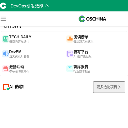
DevOps研发效能
综合
开源资讯
软件资讯
TECH DAILY
阅读榜单
每日内容报纸化
每周热文看这里
DevFM
智写平台
当天资讯听着看
AI 创作更轻松
激励活动
智库报告
参与活动赢源石
行业技术报告
AI 造物
更多造物项目