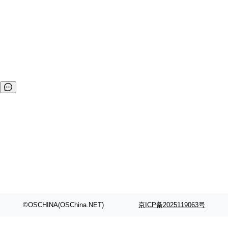
©OSCHINA(OSChina.NET)
京ICP备2025119063号