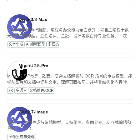
文案处理等普惠刚需场景。
Qwen3.8-Max
2.4万亿参数MoE旗舰，编程与办公能力全面跃升，可自主编程十数
天交付完整项目。胜任法律、金融、设计等数百种专业任务，一次对
话端到端交付生产级成果。原生视觉理解贯穿规划、执行与验证全流
文本生成
AI 编程模型
多模态
程，支持超长文档与长视频的深度语义解析。长程任务中自主规划与
闭环迭代，持续进化。
MinerU2.5-Pro
MinerU2.5-Pro是一款面向复杂文档解析与 OCR 场景的专业模型，能
够从图片和文档中识别文字、理解页面布局，并将非结构化内容转换
为便于存储、检索和二次处理的结构化结果。
8K
多语言
文档处理/OCR
Wan2.7-Image
万相 2.7 图像生成与编辑模型，支持组图、多图参考、交互式编辑和
最高 2K 输出。
图像生成与处理