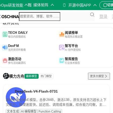
媒体矩阵
evOps研发效能
开源中国APP
切
综合
登录
开源资讯
软件资讯
TECH DAILY
阅读榜单
每日内容报纸化
每周热文看这里
DevFM
智写平台
当天资讯听着看
AI 创作更轻松
激励活动
智库报告
参与活动赢源石
行业技术报告
模力方舟
最新模型
热门模型
更多大模型
DeepSeek-V4-Flash-0731
高效轻量化MoE模型，总参284B，激活13B，原生支持百万超长上下
文能力。推理速度快、延迟低、调用成本低廉，综合能力均衡，主打
高并发、轻量化任务，适合日常对话、内容创作、基础 RAG、批量
文本生成
AI 编程模型
Function Calling