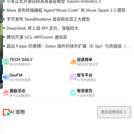
小米正式开源自研具身基座模型 Xiaomi-Robotics-1
Meta 发布终端编程 Agent“Muse Code” 和 Muse Spark 1.2 模型
字节发布 SeedRealtime 音视频全双工大模型
DeepSeek 将上调 API 定价，涨幅较大
腾讯开源 UCL-MPComm 通信库
跳出 Fatjar 的束缚：Solon 插件的体外扩展（E-Spi）与热插拔（H-Spi）
TECH DAILY
阅读榜单
每日内容报纸化
每周热文看这里
DevFM
智写平台
当天资讯听着看
AI 创作更轻松
激励活动
智库报告
参与活动赢源石
行业技术报告
AI 造物
更多造物项目