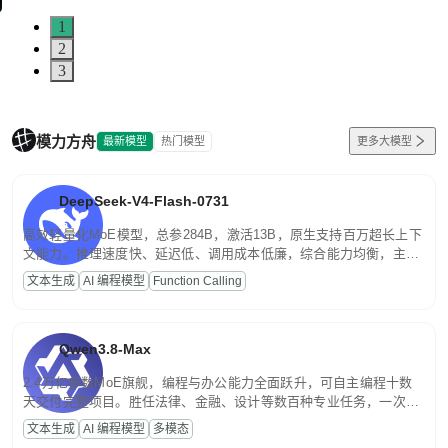
1
2
3
模力方舟
最新模型
热门模型
更多大模型
DeepSeek-V4-Flash-0731
高效轻量化MoE模型，总参284B，激活13B，原生支持百万超长上下
文能力。推理速度快、延迟低、调用成本低廉，综合能力均衡，主打
高并发、轻量化任务，适合日常对话、内容创作、基础 RAG、批量
文本生成
AI 编程模型
Function Calling
文案处理等普惠刚需场景。
Qwen3.8-Max
2.4万亿参数MoE旗舰，编程与办公能力全面跃升，可自主编程十数
天交付完整项目。胜任法律、金融、设计等数百种专业任务，一次对
话端到端交付生产级成果。原生视觉理解贯穿规划、执行与验证全流
文本生成
AI 编程模型
多模态
程，支持超长文档与长视频的深度语义解析。长程任务中自主规划与