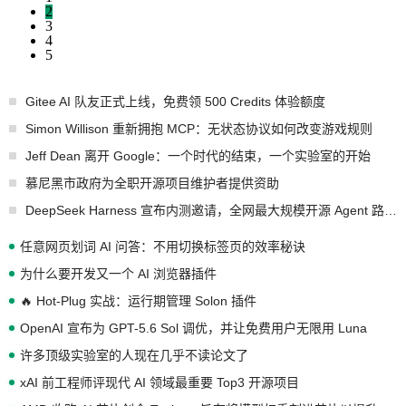
2
3
4
5
Gitee AI 队友正式上线，免费领 500 Credits 体验额度
Simon Willison 重新拥抱 MCP：无状态协议如何改变游戏规则
Jeff Dean 离开 Google：一个时代的结束，一个实验室的开始
慕尼黑市政府为全职开源项目维护者提供资助
DeepSeek Harness 宣布内测邀请，全网最大规模开源 Agent 路演现场诞生
任意网页划词 AI 问答：不用切换标签页的效率秘诀
为什么要开发又一个 AI 浏览器插件
🔥 Hot-Plug 实战：运行期管理 Solon 插件
OpenAI 宣布为 GPT-5.6 Sol 调优，并让免费用户无限用 Luna
许多顶级实验室的人现在几乎不读论文了
xAI 前工程师评现代 AI 领域最重要 Top3 开源项目