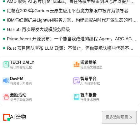
AMD 收购 AI 芯片创企 Taalas，旨在将模型权重刻进芯片以提升推理性能
红帽在2026年Gartner云原生应用平台魔力象限中被评为领导者
IBM与红帽扩展Lightwell服务方案，构建适配AI时代开源生态的可信基础设施
GitHub 再次爆发大规模服务降级
Prime Agent 开源发布：一个能自我改进的编程 Agent，ARC-AGI 3 超越人类专家基线
Rust 项目团队宣布 LLM 政策：不禁止，但你要承认哪些代码不是你写的
TECH DAILY
阅读榜单
每日内容报纸化
每周热文看这里
DevFM
智写平台
当天资讯听着看
AI 创作更轻松
激励活动
智库报告
参与活动赢源石
行业技术报告
AI 造物
更多造物项目