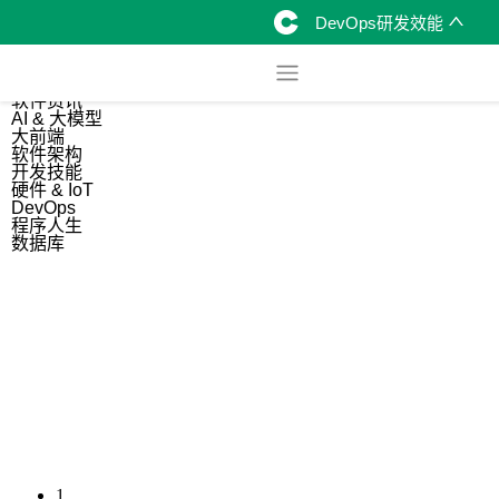
DevOps研发效能
综合
开源资讯
软件资讯
AI & 大模型
大前端
软件架构
开发技能
硬件 & IoT
DevOps
程序人生
数据库
1