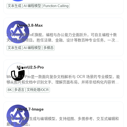
高并发、轻量化任务，适合日常对话、内容创作、基础 RAG、批量
文本生成
AI 编程模型
Function Calling
文案处理等普惠刚需场景。
Qwen3.8-Max
2.4万亿参数MoE旗舰，编程与办公能力全面跃升，可自主编程十数
天交付完整项目。胜任法律、金融、设计等数百种专业任务，一次对
话端到端交付生产级成果。原生视觉理解贯穿规划、执行与验证全流
文本生成
AI 编程模型
多模态
程，支持超长文档与长视频的深度语义解析。长程任务中自主规划与
闭环迭代，持续进化。
MinerU2.5-Pro
MinerU2.5-Pro是一款面向复杂文档解析与 OCR 场景的专业模型，能
够从图片和文档中识别文字、理解页面布局，并将非结构化内容转换
为便于存储、检索和二次处理的结构化结果。
8K
多语言
文档处理/OCR
Wan2.7-Image
万相 2.7 图像生成与编辑模型，支持组图、多图参考、交互式编辑和
最高 2K 输出。