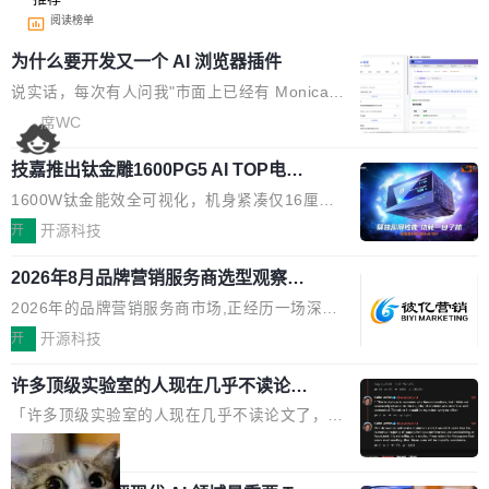
阅读榜单
为什么要开发又一个 AI 浏览器插件
说实话，每次有人问我"市面上已经有 Monica、
Sider、Copilot for Chrome 这些 AI 浏览器插件
席WC
了，你为什么还要再做一个"，我都觉得这个问题
技嘉推出钛金雕1600PG5 AI TOP电
问得好。 因为我自己也是从用户变成开发者的。
源：为发烧级主机与本地AI算力打造旗
现有产品的天花板 我用过不少 AI 浏览器插件。
1600W钛金能效全可视化，机身紧凑仅16厘米
舰供电方案
刚开始觉得都挺好——选中一段文字，弹出解
继2026台北电脑展首度亮相后，技嘉科技近日正
开
开源科技
释；写邮件时帮你润色；看英文网页给你翻译摘
式发布钛金雕1600PG5 AI TOP电源。这款高端
要。但用久了你会发现，它们本质上都是同一类
2026年8月品牌营销服务商选型观察：
电源专为发烧级DIY主机与本地AI算力平台打
从流量思维到品牌资产思维的范式转移
东西：一个带网页上下文的聊天框。 它们能读取
造，整机长度仅16厘米，提供1600W额定功率
2026年的品牌营销服务商市场,正经历一场深刻
页面的文本，然后把文本丢给大模型，再返回一
与80PLUS钛金能效；支持ATX 3.1与PCIe 5.1
的价值重构。全球全案品牌代理机构市场从2025
开
开源科技
段回答。仅此而已。 这当然有用，但总觉得差点
规范，结合服务器级元件、完善供电线材与内置
年的83.1亿美元增长至2026年的86.6亿美元,年
意思。比如我在一个后台管理系统里，需要填50
实时LCD监控屏，可充分满足当下高阶PC主机
许多顶级实验室的人现在几乎不读论文
复合增长率达5.44%,预计2032年将突破120亿美
个表单字段，每个字段还有联动逻辑；比如我
了
的严苛使用需求。 澎湃功率，紧凑机身 钛金雕1
元。数字广告与公共关系相关服务市场更是从20
「许多顶级实验室的人现在几乎不读论文了，而
想...
600PG5 AI TOP具备强悍输出功率，同时实现
25年的8463亿美元扩张至2026年的8763亿美
且他们认为 ICLR/ICML/NeurIPS 充斥着大量过
局
机身尺寸大幅精简。整机长度仅16厘米，属于同
元。数字的背后是一个清晰的事实——品牌对专
度宣传和欺诈。」 OpenAI 研究员 Keller Jorda
功率段机身尺寸十分紧凑的1600W电源产品。小