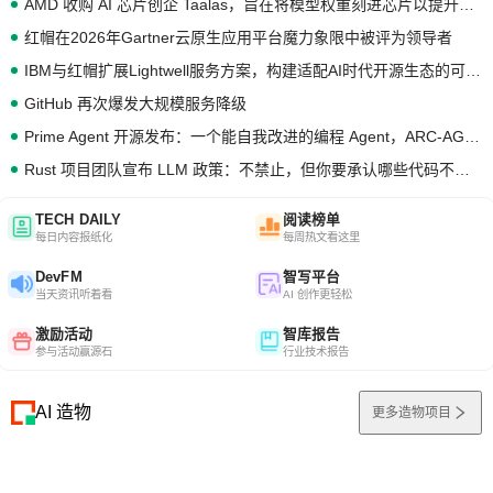
AMD 收购 AI 芯片创企 Taalas，旨在将模型权重刻进芯片以提升推理性能
红帽在2026年Gartner云原生应用平台魔力象限中被评为领导者
IBM与红帽扩展Lightwell服务方案，构建适配AI时代开源生态的可信基础设施
GitHub 再次爆发大规模服务降级
Prime Agent 开源发布：一个能自我改进的编程 Agent，ARC-AGI 3 超越人类专家基线
Rust 项目团队宣布 LLM 政策：不禁止，但你要承认哪些代码不是你写的
TECH DAILY
阅读榜单
每日内容报纸化
每周热文看这里
DevFM
智写平台
当天资讯听着看
AI 创作更轻松
激励活动
智库报告
参与活动赢源石
行业技术报告
AI 造物
更多造物项目