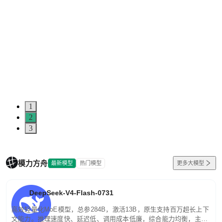
1
2
3
模力方舟
最新模型
热门模型
更多大模型
DeepSeek-V4-Flash-0731
高效轻量化MoE模型，总参284B，激活13B，原生支持百万超长上下
文能力。推理速度快、延迟低、调用成本低廉，综合能力均衡，主打