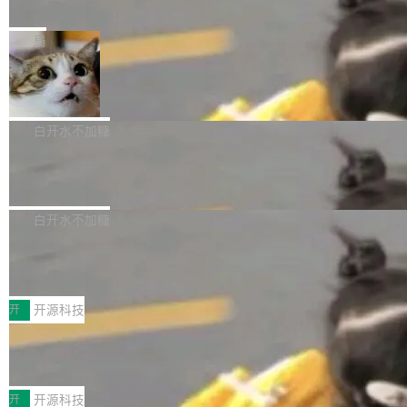
e” 和 Muse Spark 1.2 模型
mmit 之间的空隙里丢失了。 DeltaDB 要做的就
金额高达158.3亿美元，这一单项投入已经逼近
Meta 今天发布了两款 AI 产品：Muse Code，
是把这段空隙补上。 回退到任何一次编辑：Delt
微软同期总资本开支的四成。 与亚马逊、Alpha
一个在终端里运行的编程 agent；Muse Spark
局
aDB 捕获 commit 之间的每一次操作，...
bet、微软以及 Meta 等传统科技巨头相比，Spa
1.2，驱动这个 agent 的新模型。一句话概括：
ceXAI的资金消耗速度尤为引人瞩目。然而，支
美团开源 LoHoSearch，用知识图谱校
你可以用 curl -fsSL https://dev.meta.ai/install.
准 AI 能力认知
撑庞大支出的资金来源却呈现出截然不同的面
sh | bash 安装一个能在大项目里自动规划、写
机器出题的前提，是让机器拥有全局视野。整个
貌。数据显示，微软和 Meta 主要依托充沛的经
代码、验证结果的 AI 终端工具。 据介绍，Muse
构建流程可以分为四个环节：建图 → 控制难度
白开水不加糖
营现金流来覆盖资本开支，其资本支出覆盖率分
Code 是 Meta 的编程 agent 产品。它和市场上
→ 质量把关 → 数据概览。
别达到155% 和106%;而SpaceXAI的经营现金
腾讯开源 UCL-MPComm 通信库
已有的终端编程 agent 在设计理念上有几个明显
流仅能覆盖资本开支的12...
的差异点。 异步后台 agent：Muse Code 有一
腾讯网平团队宣布开源了 UCL-MPComm 通信
个主 agent 循环，外加一组后台 agent。这些后
库，并将作为transport接入Mooncake TENT。
白开水不加糖
台 agent...
该通信库针对AI Memory池化场景的数据传输需
CoStrict入选工信部2025人工智能应用
求进行了深度优化，能够实现数据中心内大规模
典型案例
计算节点间多种内存类型的高性能通信。 UCL-
近日，工信部科技司公示《2025人工智能应用典
MPComm将作为一种传输引擎接入Mooncake T
型案例入选名单》，深信服“面向企业研发场景的
开
开源科技
ENT，实现零拷贝传输性能提升30%、非零拷贝
开源 AI 编程平台 CoStrict 应用”凭借卓越的技术
传输性能最高提升5倍。UCL-MPComm底层基
深信服AI算力网关入选工信部人工智能
创新与落地成效成功入选。 全链路私有化部署，
应用典型案例！
于自研UCL-Engine通信引擎，后续腾讯网平将
助力企业AI研发安全落地 当前，越来越多企业已
前不久，工业和信息化部正式发布《2025年人工
持续开源更多基于UCL-Engine的高性能通信组
经开始引入 AI Coding 工具，通过调用公有云模
智能应用典型案例名单》，集中展示人工智能在
开
开源科技