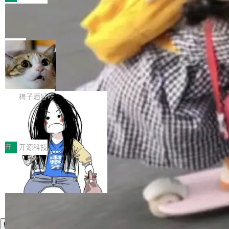
件。 腾讯网平团队在UCL-MPComm中实现了一
型或企业内部部署模型提升研发效率。但随着 AI
各领域的应用成果，覆盖技术底座、行业赋能、
个独立于业务线程的全局通信引擎（Engine），
Coding 从个人辅助工具逐步走向团队级、组织
Jeff Dean 离开 Google：一个时代的结
产品应用、支撑保障、专题等五大方向。深信服
并实...
束，一个实验室的开始
级应用，企业在规模化落地过程中，对安全性、
AI算力网关（AI创新平台）成功入选！ 随着各行
Google 员工编号 20。MapReduce 作者之一。
可控性和代码质量提出了更高要求。 首先是数据
各业的Agent走向规模化建设，算力构成形态逐
Bigtable 作者之一。TensorFlow 的作者之一。
局
安全与合规要求。对于大多数普通研发场景，公
渐丰富，用户关注的重点也在发生变化：不只是
Gemini 的架构师。Google 首席科学家。 Jeff D
有云模型能够满足快速试用和效率提升的需求。
让AI用起来，还要进一步看清混合算力时代下，
🔥 SolonCode v2026.8.4 发布：界面
ean 在 Google 工作了 27 年后，宣布离职。 他
但对于金融、能源、医疗等对数据安全要求较...
字体可调、22 种语言、记忆搜索增强
Token花在哪里、算力是否被充分利用，以及持
不是一个人走。一同离开的还有 Sanjay Ghema
打开终端就能上岗的全中文编码智能体，这一轮
续增长的AI成本该如何优化。 深信服AI算力网关
wat（Google 员工编号 23，Jeff Dean 二十多
把「看得清、用母语、记得住」三件事一次补
梅子酒好吃
正是围绕这些实际问题，从Token治理和成本治
年的编程搭档，MapReduce 和 Bigtable 的共同
齐。 SolonCode 是什么 SolonCode 是杭州无
理两个方面，让用户的每一份算力都看得清、管
作者）、Quoc Le（Google 大脑核心成员，Se
让“代码语义理解”深度释放AI Coding
耳科技研发的企业级终端编码智能体——一位全
得住、用得稳、省得下、更安全！ 一、从现在开
价值潜能：华为云码道（CodeArts）
q2Seq 和 DocAI 的共同发明人）以及 Oriol Vin
中文驱动的数字员工，自主理解需求、规划步
一、代码仓深度理解技术的作用与价值 在软件工
始，Token使用一目...
代码仓技术解析
yals（Gemini 联合负责人，AlphaSta...
骤、编写代码。不挑模型、不挑平台，curl 一行
程实践中，代码仓是企业核心知识资产的主要载
开
开源科技
装完即用。 开源地址：Gitee · GitCode · GitHu
体。企业级代码仓库通常包含数十万乃至数百万
b 安装 支持 Java 8+（8~26）、macOS / Linu
个文件，其规模远超单次模型调用可承载的上下
x / Windows / Harmony PC。 # macOS / Linu
文窗口。随着项目规模的持续扩张与代码历史的
x / Harmony PC curl -fsSL https://solon.noea
不断累积，代码仓中的模块关系、接口契约、业
r.org/solon...
务逻辑等关键信息往往分散于数十乃至数百个文
件之中，形成高度复杂的知识关联网络。传统的