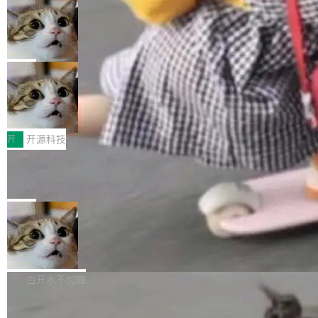
现实 过去两年，CIO们的焦虑清单上多了两项：
设置，如果用布尔值 + 可空字段来表示——bool
个"AI 知识库 + 聊天机器人"——每个大厂都在
一是如何让大模型和智能体应用安全地从PoC走
ean 表示是否可切换，nullable 的默认模式、浅
Deno 团队开源 Celld，可自托管的分
做，没什么新鲜的。 但 Kenton Varda 在 Twitte
向生产，二是如何让测试团队跟得上AI应用...
布式 Durable Objects
色方案、深色方案——会产生大量无意义的组
r 上把事情说清楚了： 今天我们发布了 Cloudfla
Ryan Dahl 领导的 Deno 团队推出了最新开源项
合。方案缺了、配置冲突了、全 null 了。要知道
re OS，一个带连接器的聊天机器人，跟其他所
目 Celld，一个能在自己机器上运行 Cloudflare
局
哪些组合有效，作者说，你得靠"文档、校验、或
有科技公司做的一样。只不过，实际上它不一
Workers 和 Durable Objects 的守护进程。 设
者部落知识"。 换个写法。Rust 的 enum，两个
样。这是 Sandstorm.io 的重制版，我十年前的
鲁大师7月新机性能/流畅/AI榜：vivo夺
计思路很直接：每个对象是一个独立的 SQLite
变体：Switchable...
性能、流畅双第一，三星Galaxy Z系列
那个创业公司。不同的是，这次它构建在 Cloudf
数据库，按名称寻址，复制到你自己的 S3 兼容
2026年7月的手机市场，由于存储等硬件成本暴
新折叠缺席
lare Workers 上——我花了九年时间搭建的平台
存储库里。节点之间只通过这个存储库协调——
增，手机厂商的日子也不好过啊，新机速度明显
开
开源科技
——并且深度集成了 AI。这基本上是我十年秘密
没有控制平面，没有共识协议。每个对象自带一
放缓，因此硝烟味淡了许多。新机参数规格除开
计划的顶峰。 十年前，Ken...
个小型数据库，应用天然按分片构建，单个数据
Zed 推出 DeltaDB，一个记录 commit
高价的三星折叠（三星Galaxy Z Fold8 Ultra / Z
之间所有操作的版本控制系统
库的竞争和爆炸半径问题在设计层面就被消除
Fold8 / Z Flip8）外，其余要么是中低端机器，
Zed 编辑器团队发布了新项目——DeltaDB，一
了。 闲置的 cell 会休眠到几乎不占资源。当 cel
例如iQOO Z11i、REDMI Note 17、REDMI No
个在 git commit 之间记录每一次编辑操作的版
局
l 迁移或唤醒时，新宿主从 S3 恢复 SQLite 数据
te 17 Pro、OPPO K15，要么是vivo X300 E这
本控制系统。目前处于 Early Access 阶段。 De
库继续执行。存储库是持久化的唯一真相...
样的次旗舰。 Galaxy Z Fold8 Ultra / Z Fold8 /
SpaceXAI 单季资本开支达 183 亿美元
ltaDB 的核心思路直接写在 landing page 最显
Z Flip8三款折叠屏新机均在7月22日发布，且全
眼的位置：「Software is made between com
根据风险投资人Tomer Tunguz 博客（VC 分
部搭载骁龙8 Elite Gen5 for Galaxy，它们本该
mits」——软件是在 commit 之间写出来的。git
析）披露的最新分析与第二季度业绩报告，Spac
白开水不加糖
是7月性...
只记录了你提交的最终状态，但真正的工作过程
eXAI在上个季度的总资本支出飙升至183.7亿美
——打字、删改、试错、agent 对话——都在 co
Meta 发布终端编程 Agent“Muse Cod
元。其中，绝大部分资金被直接用于 AI 领域，