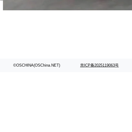
代码检索手段（如关键词匹配、目录遍历）仅能
在语法层面完成文本定位，难以触及代码的语义
内涵与结构关联，导致开发者使用代码智能体在
理解大规模代码仓时面临显著"代码仓理解"瓶
颈。 代码仓深度理解服务（以下简称" CodeBas
e深度理解服务"）是华为云码道（CodeA...
©OSCHINA(OSChina.NET)
京ICP备2025119063号