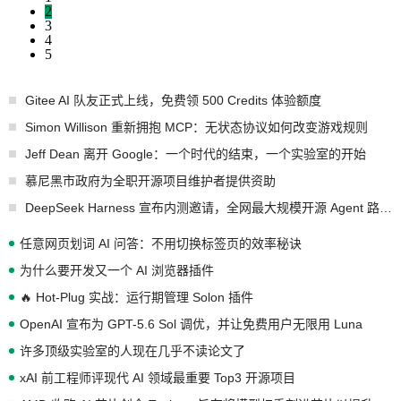
2
3
4
5
Gitee AI 队友正式上线，免费领 500 Credits 体验额度
Simon Willison 重新拥抱 MCP：无状态协议如何改变游戏规则
Jeff Dean 离开 Google：一个时代的结束，一个实验室的开始
慕尼黑市政府为全职开源项目维护者提供资助
DeepSeek Harness 宣布内测邀请，全网最大规模开源 Agent 路演现场诞生
任意网页划词 AI 问答：不用切换标签页的效率秘诀
为什么要开发又一个 AI 浏览器插件
🔥 Hot-Plug 实战：运行期管理 Solon 插件
OpenAI 宣布为 GPT-5.6 Sol 调优，并让免费用户无限用 Luna
许多顶级实验室的人现在几乎不读论文了
xAI 前工程师评现代 AI 领域最重要 Top3 开源项目