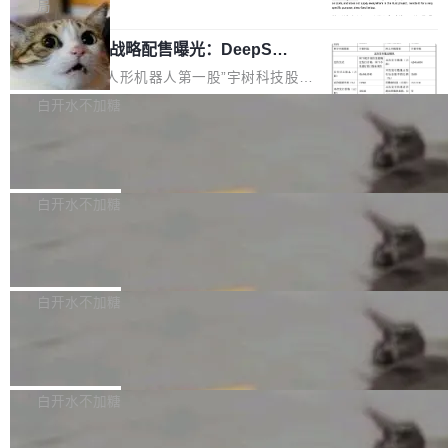
5% RHAE Best@1，超过了 ARC 报告的人类专
覆盖 rust-lang/rust 单一仓库的代码贡献。这不
局
家基线 95.4%。 不是又一个 coding agent 包装
是项目级别的官方立场，目前由五个团队采纳，
宇树科技 IPO 战略配售曝光：DeepSe
器 Prime Agent 的架构和市面上大多数 coding
但它可能是主流开源项目中关于 AI 辅助贡献最
ek 获配 93.3 万股，锁定 36 个月
agent 有本质区别。大多数 agent harness 的设
细致的一份规则。 政策的核心只有一句话：LLM
8月6日晚间，“人形机器人第一股”宇树科技股份
计是基于早期模型的能力—...
可以用来分析、提炼、审阅、建议，但不能用来
有限公司披露IPO发行价格及战略配售结果，杭
白开水不加糖
创作。 具体来说，LLM 生成的代码可以提交，
州深度求索人工智能基础技术研究有限公司（De
但必须满足五个条件：预先安排、非关键、高质
Docker 29.7.2 发布
epSeek）获配93.3399万股，按150.8元/股发行
量、充分测试、充分审查，并且必须披露。LLM
价格计算，认购金额约1.41亿元，股份锁定期为
Docker 29.7.2 现已发布，具体更新内容如下：
不得生成涉及安全性的关键变更，除非作者本身
36个月。 公告显示，本次宇树科技战略配售对
Bug fixes and enhancements 修复多次传递同
白开水不加糖
就是领域专家。即使如此，政策也"强烈不建
象主要包括长期投资机构、与公司业务具有战略
一环境变量时，docker service create和docker
议"这么做。 对于不披露的情况，审核者可以直
合作关系或长期合作愿景的大型企业、科创板保
Apache Fluss 毕业成为顶级项目
service update会发生 panic 的问题。docker/cl
接关闭 PR，无需解释。 政策作者 Jynn Ne...
荐人跟投子公司，以及公司高级管理人员和核心
i#7145 修复了 Docker Engine 29.7.0 中引入的
今年 7 月，Apache Fluss 的毕业提案在 Apach
员工参与设立的专项资产管理计划。其中，Dee
一个回归问题，该问题导致拉取镜像时会拒绝包
e 孵化器项目管理委员会（IPMC）投票中获得
白开水不加糖
pSeek作为与宇树科技具备战略合作关系的企
含绝对 hardlink 目标的镜像（此类镜像由某些镜
全票通过，随后获 Apache 软件基金会董事会批
业，获配股份数量占本次发行数量的2.31%。 除
像构建工具生成）。moby/moby#53305 修复了
马斯克 AI 百科项目 Grokipedia 被曝数
准。今天，Apache 软件基金会正式宣布 Apach
DeepSeek外，腾讯旗下上海启善投资有限公司
月未更新
Docker Engine 29.7.0 中引入的一个回归问
e Fluss 孵化毕业，成为 Apache 顶级项目（TL
埃隆·马斯克推出的AI百科项目 Grokipedia 被曝
获配9...
题，该问题可能导致在旧版 Linux 内核...
P）！这一里程碑不仅标志着 Fluss 迈入新的发
长期停止内容更新，未能实现其作为“AI版维基百
白开水不加糖
展阶段，也将进一步推动流式存储、实时湖仓与
科”替代品的目标。 据 Lawfare 最新调查，自今
AI 数据基础加速融合，为实时数据基础设施的发
Solon I18n：三种解析器，零样板代码
年4月以来，Grokipedia 页面更新功能基本停