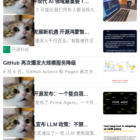
业化营销服务的需求从未如此迫切。 但市场扩容
xAI 前工程师评现代 AI 领域最重要 Top
n 这条推文引发了广泛讨论。他不是在说风凉
巧机身有效提升市面主流标准A...
3 开源项目
的同时,服务商的竞争逻辑正在改变。2026年Top
话，他是说出了一个圈内人尽皆知但很少公开捅
Flash Attention 2 可能比我们所有人都活得久。
Agency年度合辑的观察指出,“产品”这个离消费
破的事实。 Jordan 随后补充了一句软化声明：
这句话不是来自某个技术博客，而是出自 Hieu
局
者最近的载体,在整个品牌营销层面的权重显著变
「我不认为这些会议上大部分论文都在过度宣传
Pham 的一条推文。Hieu Pham 是谁？他是 xAI
高了。全域营销服务商的竞争正在从规模转向深
或造假。问题是，作为读者，如果你筛选出那些
共商智能硬件发展新机遇 开源鸿蒙智能
的早期工程师之一，在 Grok 训练基础设施团队
度,案例厚度、全域覆盖、多线协同...
硬件开发者日杭州站即将举行
看起来最令人兴奋的论文，那它们大部分都是过
工作过。近日他在 X 上发了一条帖子，列出了他
随着万物智联加速深入千行百业，智能硬件正从
度宣传的。」 这才是真正的痛点。不是所有论文
认为现代 AI 领域最重要的三个开源项目。 第一
单点设备迈向智能化、网联化、协同化发展。作
开
开源科技
都有问题，是最吸引眼球的那批论文最有问题。
个名字毫无悬念：Flash Attention 2。 Hieu 的
为面向全场景、跨终端的分布式操作系统，开源
他引用的帖子来自 Mathew Shen，一位 ICLR 2
理由很具体。FA 系列不需要解释，但 FA2 是他
GitHub 再次爆发大规模服务降级
鸿蒙通过统一技术底座和分布式能力，为不同类
026 的读者：「看了篇 ...
认为最重要的一个——复杂度恰到好处，刚好能
型智能设备的开发、连接与互联提供关键支撑，
8 月 6 日，GitHub Actions 和 Pages 再次大规
驱动你去学 CuTe，但还没被那些"邪恶的" Hopp
也为产业链企业探索产品创新与商业增长打开新
模服务降级，Actions 完全不可用超过 5 小时，
局
er++ 优化所淹没，足够容易修改和适配。 更关
的空间。 8月14日，开源鸿蒙智能硬件开发者日
webhook 停发，连自托管 runner 也因调度层故
键的是 FA2 的持久性...
（OHDD：OpenHarmony Hardware Develope
Prime Agent 开源发布：一个能自我改
障无法工作。Pages、Copilot code review、C
进的编程 Agent，ARC-AGI 3 超越人类
r Day）将在杭州启航。活动面向智能硬件产业
opilot coding agent 全部受影响。从检测到完全
Prime Intellect 发布了 Prime Agent，一个开源
专家基线
链企业和开发者，邀请行业专家与资深技术顾
恢复，大约 12 小时。 这是 2026 年 8 月的第六
的编程 Agent Harness，核心设计围绕两个抽
局
问，围绕开源鸿蒙技术能力、设备适配、芯片适
起事故，其中四起与 AI/Copilot 服务相关。 Git
象：Recursive Language Model（RLM）和 C
配、功耗与稳定性调优、兼容性测评及统一互联
Rust 项目团队宣布 LLM 政策：不禁
Hub 员工 kdaigle 在 HN 讨论中贴出了一组数
ontinual Harness。在 ARC-AGI 3 基准测试
等内容展开系统讲解和实战交流，帮助企业进一
止，但你要承认哪些代码不是你写的
据：2025 年全年 10 亿次 commit。现在，每周
上，Prime Agent + Opus 5 的组合达到了 95.
Rust 语言项目正式通过了一项 LLM 使用政策，
步了解开源鸿蒙在智能...
2.75 亿次，全年预计 140 亿次。GitHub...