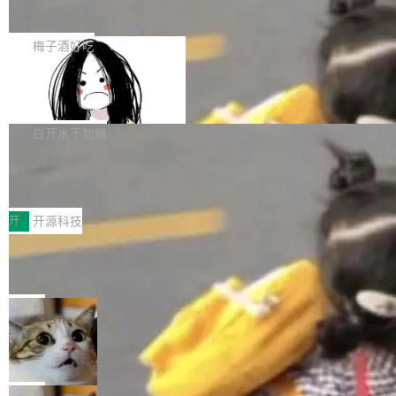
展开启新的篇章。
滞，过去三个月内没有任何条目完成更新，用户
如果你在 Spring Boot 里做过国际化，流程大概
提交的编辑请求也长期处于待处理状态。 Groki
是这样的：配 MessageSource 的 Bean、写 R
梅子酒好吃
pedia 于去年底上线，定位为由人工智能生成内
eloadableResourceBundleMessageSource、
容的百科平台，被马斯克视为传统众包百科网站
Apache Doris 4.1 全面增强 Iceberg：
声明 LocaleResolver、注册 LocaleChangeInt
支持 UPDATE、MERGE INTO 与 Iceb
维基百科的替代方案。Lawfare 调查发现，无论
erceptor…五六步之后才能看到第一行翻译文
Apache Doris 4.1 要补齐的，正是缺失的那一
erg V3
热门页面还是低关注度页面，均未出现近期更
本。 Solon 换了个方式。整个 i18n 模块围绕三
半。在已有查询能力的基础上，Doris 进一步支
白开水不加糖
新，相关问题并非局限于特定领域，而是在不同
个解析器、一个注解、一个工具类展开——没有
持了 UPDATE、DELETE、MERGE INTO 等数
主题和访问量页面中普遍存在。 调查人员最初认
XML、没有拦截器注册、没有样板配置。 资源
Testin XAgent：CIO智能测试落地指南
据修改操作、完整的表结构管理与分区演进，以
为，Grokipedia可能只是限...
文件的约定 把文件放到 resources/i18n/ 下： r
及 rewrite_data_files、expire_snapshots 等日
7月30日，TiD2026质量竞争力大会在北京中关
esources/i18n/messages.properties ...
常维护操作，并完整支持 Iceberg V3 格式。
村国家自主创新示范区会议中心开幕。本届大会
开
开源科技
由中关村智联软件服务业质量创新联盟主办，以
让非法状态不可表示：一篇关于 ADT
“智构可信·质创未来——AI原生时代的质量新范
的帖子在 Reddit 火了
式”为主题，直面AI从实验室走向规模化产业落地
有一种东西，一旦用过就回不去了。Alex Fedos
的核心质量命题。会上，《2026智能研发生产力
eev 管它叫"软件设计的基石"。 他说的东西不新
局
工具选型手册》发布，Testin云测的Testin XAge
鲜——代数数据类型（ADT），尤其是和类型
Cloudflare 开源内部企业 AI 平台 Clou
nt智能测试系统入选AI测试领域代表产品。对CI
（sum type）。但他说清楚了一件事：这不是类
dflare OS
O而言，这提示了一个转变：AI测试正在从效率
型系统的学术体操，是日常编码的思维方式。 文
Cloudflare 发布了一个开源项目 Cloudflare O
工具升级为企业的质量基础设施。 CIO面对的新
章从一个简单的例子切入。一个网站的深色主题
S。如果你只看官方博客，你会觉得这是又一
局