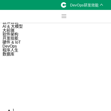
DevOps研发效能
综合
开源资讯
软件资讯
AI & 大模型
大前端
软件架构
开发技能
硬件 & IoT
DevOps
程序人生
数据库
1