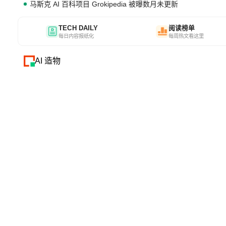
马斯克 AI 百科项目 Grokipedia 被曝数月未更新
TECH DAILY
阅读榜单
每日内容报纸化
每周热文看这里
AI 造物