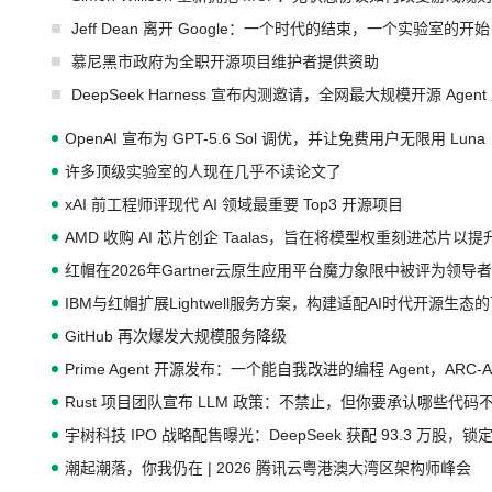
Jeff Dean 离开 Google：一个时代的结束，一个实验室的开始
慕尼黑市政府为全职开源项目维护者提供资助
DeepSeek Harness 宣布内测邀请，全网最大规模开源 Age
OpenAI 宣布为 GPT-5.6 Sol 调优，并让免费用户无限用 Luna
许多顶级实验室的人现在几乎不读论文了
xAI 前工程师评现代 AI 领域最重要 Top3 开源项目
AMD 收购 AI 芯片创企 Taalas，旨在将模型权重刻进芯片以
红帽在2026年Gartner云原生应用平台魔力象限中被评为领导者
IBM与红帽扩展Lightwell服务方案，构建适配AI时代开源生
GitHub 再次爆发大规模服务降级
Prime Agent 开源发布：一个能自我改进的编程 Agent，ARC-
Rust 项目团队宣布 LLM 政策：不禁止，但你要承认哪些代码
宇树科技 IPO 战略配售曝光：DeepSeek 获配 93.3 万股，锁定
潮起潮落，你我仍在 | 2026 腾讯云粤港澳大湾区架构师峰会