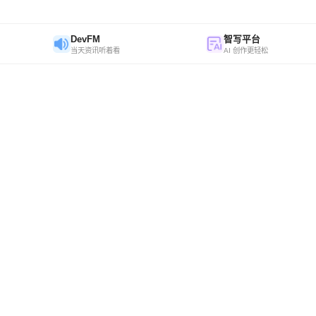
DevFM
智写平台
当天资讯听着看
AI 创作更轻松