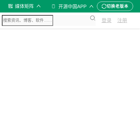
媒体矩阵
开源中国APP
切换老版本
登录
注册