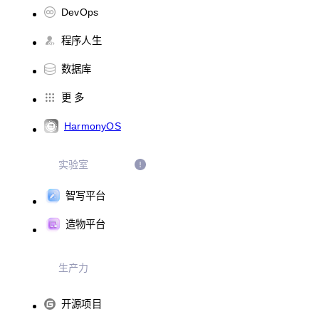
DevOps
程序人生
数据库
更 多
HarmonyOS
实验室
智写平台
造物平台
生产力
开源项目