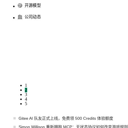
开源模型
公司动态
1
2
3
4
5
Gitee AI 队友正式上线，免费领 500 Credits 体验额度
Simon Willison 重新拥抱 MCP：无状态协议如何改变游戏规则