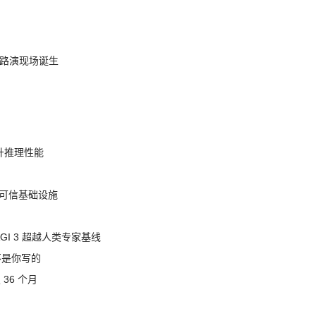
nt 路演现场诞生
提升推理性能
态的可信基础设施
AGI 3 超越人类专家基线
不是你写的
 36 个月