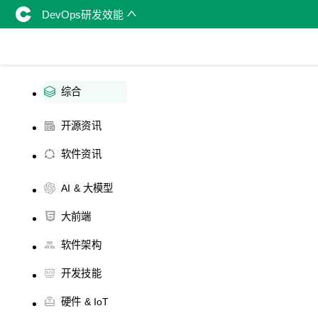
DevOps研发效能
综合
开源资讯
软件资讯
AI & 大模型
大前端
软件架构
开发技能
硬件 & IoT